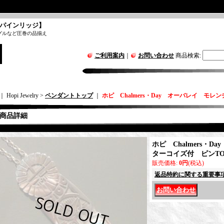
パインリッジ】
グルなど圧巻の品揃え
ご利用案内
｜
お問い合わせ
商品検索
:
｜ Hopi Jewelry >
ペンダントトップ
｜
ホピ Chalmers・Day オーバレイ モレ
商品詳細
ホピ Chalmers・
ターコイズ付 ピンTO
販売価格
:
0円
(税込)
返品特約に関する重要事