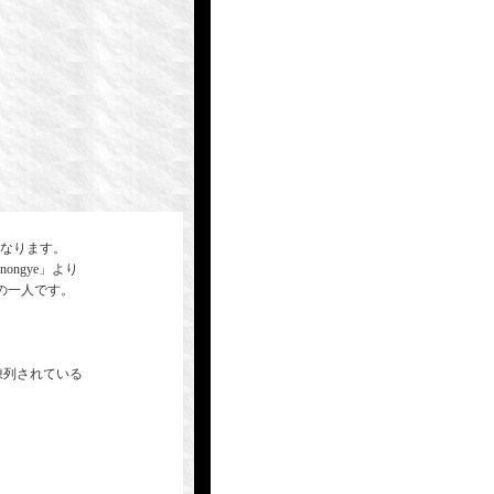
。
になります。
ngye」より
の一人です。
陳列されている