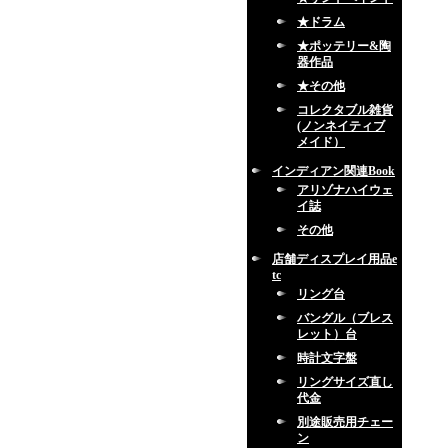
★ドラム
★ポッテリー&陶
器作品
★その他
コレクタブル雑貨
(ノンネイティブ
メイド）
インディアン関連Book
アリゾナハイウェ
イ誌
その他
店舗ディスプレイ用品e
tc
リング台
バングル（ブレス
レット）台
時計文字盤
リングサイズ直し
代金
別途販売用チェー
ン