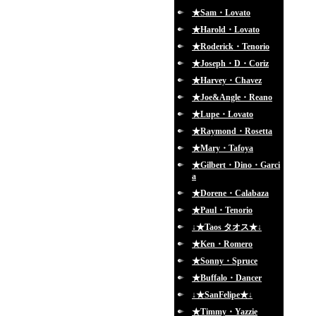
★Sam・Lovato
★Harold・Lovato
★Roderick・Tenorio
★Joseph・D・Coriz
★Harvey・Chavez
★Joe&Angle・Reano
★Lupe・Lovato
★Raymond・Rosetta
★Mary・Tafoya
★Gilbert・Dino・Garci
a
★Dorene・Calabaza
★Paul・Tenorio
↓★Taos タオス★↓
★Ken・Romero
★Sonny・Spruce
★Buffalo・Dancer
↓★SanFelipe★↓
★Timmy・Yazzie