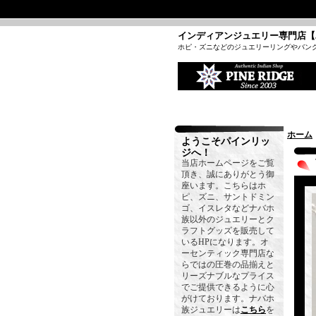
インディアンジュエリー専門店【
ホピ・ズニなどのジュエリーリングやバン
ホーム
ようこそパインリッ
ジへ！
当店ホームページをご覧
頂き、誠にありがとう御
座います。こちらはホ
ピ、ズニ、サントドミン
ゴ、イスレタなどナバホ
族以外のジュエリーとク
ラフトグッズを販売して
いるHPになります。オ
ーセンティック専門店な
らではの圧巻の品揃えと
リーズナブルなプライス
でご提供できるように心
がけております。ナバホ
族ジュエリーは
こちら
を