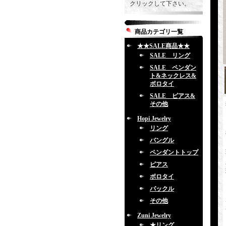
クリックして下さい。
商品カテゴリ一覧
★★SALE商品★★
SALE リング
SALE ペンダン
ト&ネックレス&
ボロタイ
SALE ピアス&
その他
Hopi Jewelry
リング
バングル
ペンダントトップ
ピアス
ボロタイ
バックル
その他
Zuni Jewelry
★リング