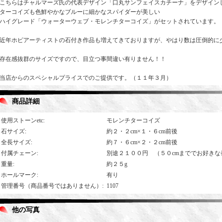
こちらはチャルマーズ氏の代表デザイン「口丸サンフェイスカチーナ」をデザイン
ターコイズも色鮮やかなブルーに細かなスパイダーが美しい
ハイグレード「ウォーターウェブ・モレンチターコイズ」がセットされています。
近年ホピアーティストの石付き作品も増えてきておりますが、やはり数は圧倒的に
存在感抜群のサイズですので、目立つ事間違い有りません！！
当店からのスペシャルプライスでのご提供です。（１１年３月）
商品詳細
使用ストーンetc
:
モレンチターコイズ
石サイズ
:
約２・２cm×１・６cm前後
全長サイズ
:
約７・６cm×２・２cm前後
付属チェーン
:
別途２１００円 （５０cmまででお好きな
重量
:
約２５g
ホールマーク
:
有り
管理番号（商品番号ではありません）
:
1107
他の写真