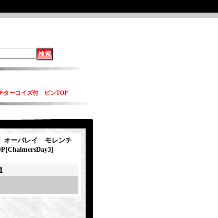
ンチターコイズ付 ピンTOP
Day オーバレイ モレンチ
P
[
ChalmersDay3
]
項