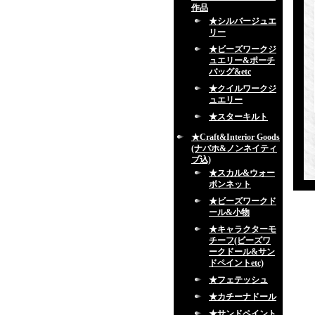
作品
★シルバージュエ
リー
★ビーズワークジ
ュエリー&ポーチ
バッグ&etc
★クイルワークジ
ュエリー
★スターキルト
★Craft&Interior Goods
(ナバホ&ノンネイティ
ブ込)
★スカル&ウォー
ボンネット
★ビーズワークド
ール&小物
★キャラクターモ
チーフ(ビーズワ
ークドール&サン
ドペイントetc)
★フェテッシュ
★カチーナドール
★サンドペイント