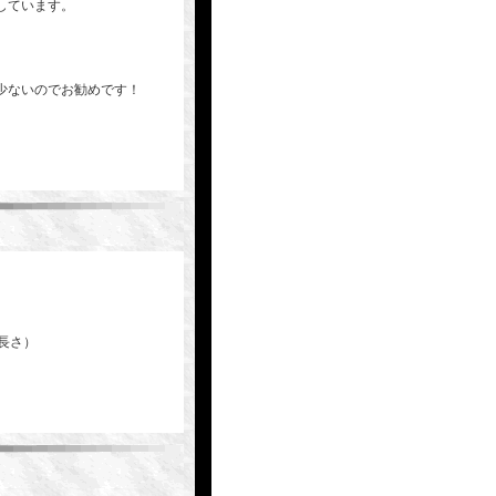
しています。
少ないのでお勧めです！
長さ）