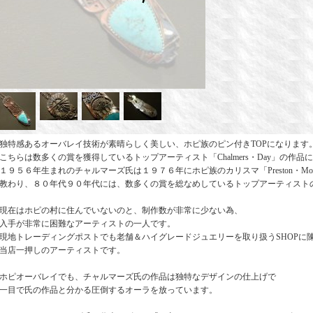
独特感あるオーバレイ技術が素晴らしく美しい、ホピ族のピン付きTOPになります
こちらは数多くの賞を獲得しているトップアーティスト「Chalmers・Day」の作品
１９５６年生まれのチャルマーズ氏は１９７６年にホピ族のカリスマ「Preston・Mono
教わり、８０年代９０年代には、数多くの賞を総なめしているトップアーティスト
現在はホピの村に住んでいないのと、制作数が非常に少ない為、
入手が非常に困難なアーティストの一人です。
現地トレーディングポストでも老舗＆ハイグレードジュエリーを取り扱うSHOPに
当店一押しのアーティストです。
ホピオーバレイでも、チャルマーズ氏の作品は独特なデザインの仕上げで
一目で氏の作品と分かる圧倒するオーラを放っています。