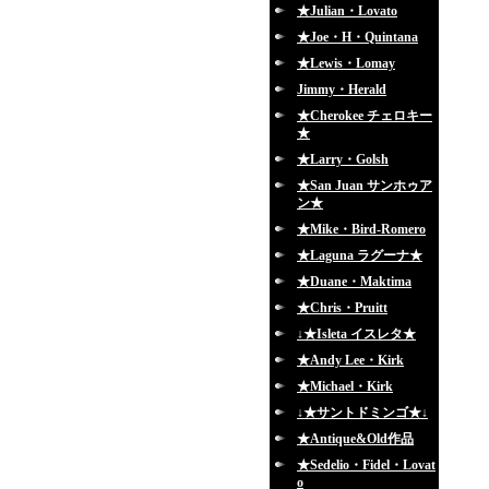
★Julian・Lovato
★Joe・H・Quintana
★Lewis・Lomay
Jimmy・Herald
★Cherokee チェロキー
★
★Larry・Golsh
★San Juan サンホゥア
ン★
★Mike・Bird-Romero
★Laguna ラグーナ★
★Duane・Maktima
★Chris・Pruitt
↓★Isleta イスレタ★
★Andy Lee・Kirk
★Michael・Kirk
↓★サントドミンゴ★↓
★Antique&Old作品
★Sedelio・Fidel・Lovat
o