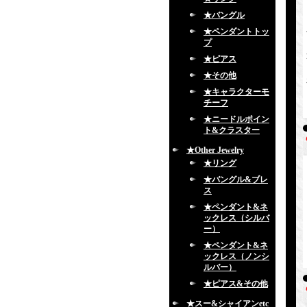
★バングル
★ペンダントトッ
プ
★ピアス
★その他
★キャラクターモ
チーフ
★ニードルポイン
ト&クラスター
★Other Jewelry
★リング
★バングル&ブレ
ス
★ペンダント&ネ
ックレス（シルバ
ー）
★ペンダント&ネ
ックレス（ノンシ
ルバー）
★ピアス&その他
★スー&シャイアンetc