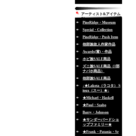
アーティスト&アイテム
別
PineRidge・Museum
Special・Collection
PineRidge・Push Item
他部族故人作家作品
Awards(賞)・作品
ホピ族SALE商品
ズニ族SALE商品（1部
ナバホ商品）
他部族SALE商品
↓★Lakota（ラコタ） S
ioux（スー）★↓
★Michael・Haskell
★Paul・Szabo
Barry・Johnson
★サンダーバードショ
ップファミリー★
★Frank・Patania・Sr