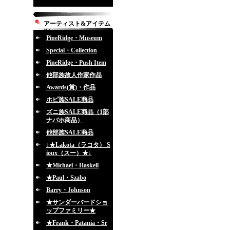
アーティスト&アイテム
別
PineRidge・Museum
Special・Collection
PineRidge・Push Item
他部族故人作家作品
Awards(賞)・作品
ホピ族SALE商品
ズニ族SALE商品（1部
ナバホ商品）
他部族SALE商品
↓★Lakota（ラコタ） S
ioux（スー）★↓
★Michael・Haskell
★Paul・Szabo
Barry・Johnson
★サンダーバードショ
ップファミリー★
★Frank・Patania・Sr