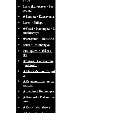
a・Jr
Larry (Lawrence)・Poo
youma
★Bennett・Kagenvema
Loren・Phillips
★Floyd・Namingha・L
omakuyvaya
★Benjamin・Mansfield
Berra・Tawahongva
↓★Hopi ホピ（現存）
★↓
★Sonwai（Verma・Ne
quatewa）
★Charles&Don・Suppl
ee
★Raymond・Sequapte
wa・Sr
★Sherian・Honhongva
★Bennard・Dallasvuya
oma
★Roy・Talahaftewa