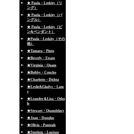
★ Paula・Leekity（リ
ング）
★ Paula・Leekity（バ
ングル）
★ Paula・Leekity（ピ
ン&ペンダント）
★Paula・Leekity（その
他）
★Tamara・Pinto
★Beverly・Etsate
★Virginia・Quam
★Bobby・Concho
★Charlotte・Dishta
★Leslie&Gladys・Lam
y
★Leander＆Lisa・Otho
le
★Stewart・Quandelacy
★Joan・Douglas
★Olivia・Panteah
★Stephen・Lonjose