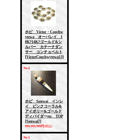
ホピ Victor・Coochw
ytewa オーバレイ 1
8K?14K?ゴールド&シ
ルバー カチーナダン
サー コンチョベルト
[VictorCoochwytewa13]
No.4
ホピ Sonwai インレ
イ ピンクコーラル&
アイボリー&ゴールド
ディバイダーetc TOP
[Sonwai7]
999,999,999円
(税込)
No.5