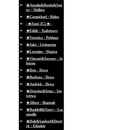
★Anselm&Rosita&Son
ny・Wallace
★Carmichael・Haloo
↓★Zuni ズニ★↓
★Edith・Tsabetsaye
★Veronica・Poblano
★Jake・Livingston
★Lorraine・Waatsa
★Vincent&Soccoro・Jo
hnson
★Don・Dewa
★Barbara・Dewa
★Andrick・Dewa
★Octavius&Irma・Seo
wtewa
★Albert・Banteah
★Ruddell&Nancy・Lac
onsello
★Dale&Sanford&Derri
ck・Edaakie