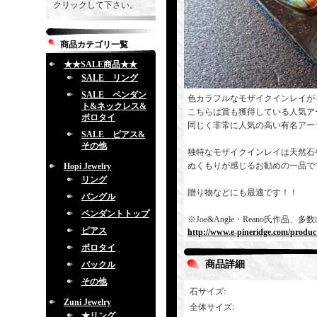
クリックして下さい。
商品カテゴリ一覧
★★SALE商品★★
SALE リング
SALE ペンダン
色カラフルなモザイクインレイが
ト&ネックレス&
こちらは賞も獲得している人気ア
ボロタイ
同じく非常に人気の高い有名アー
SALE ピアス&
その他
独特なモザイクインレイは天然石
ぬくもりが感じるお勧めの一品で
Hopi Jewelry
リング
贈り物などにも最適です！！
バングル
ペンダントトップ
※Joe&Angle・Reano氏
ピアス
http://www.e-pineridge.com/produc
ボロタイ
商品詳細
バックル
その他
石サイズ
:
Zuni Jewelry
全体サイズ
:
★リング