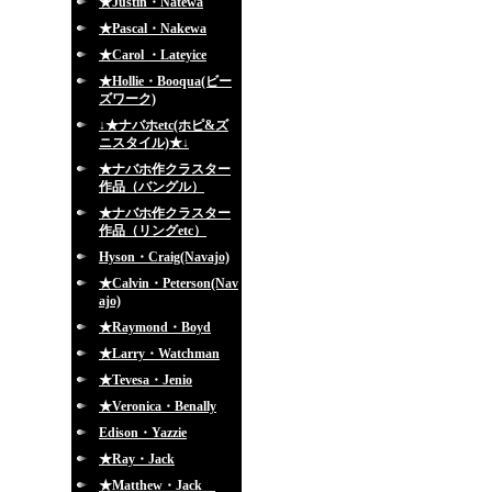
★Justin・Natewa
★Pascal・Nakewa
★Carol ・Lateyice
★Hollie・Booqua(ビー
ズワーク)
↓★ナバホetc(ホピ&ズ
ニスタイル)★↓
★ナバホ作クラスター
作品（バングル）
★ナバホ作クラスター
作品（リングetc）
Hyson・Craig(Navajo)
★Calvin・Peterson(Nav
ajo)
★Raymond・Boyd
★Larry・Watchman
★Tevesa・Jenio
★Veronica・Benally
Edison・Yazzie
★Ray・Jack
★Matthew・Jack