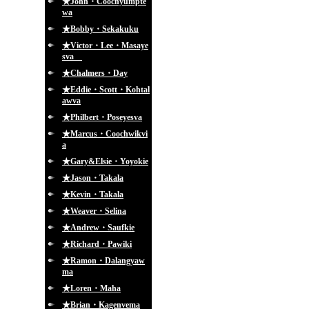
★John・Coochyumpte
wa
★Bobby・Sekakuku
★Victor・Lee・Masaye
sva
★Chalmers・Day
★Eddie・Scott・Kohtal
awva
★Philbert・Poseyesva
★Marcus・Coochwikvi
a
★Gary&Elsie・Yoyokie
★Jason・Takala
★Kevin・Takala
★Weaver・Selina
★Andrew・Saufkie
★Richard・Pawiki
★Ramon・Dalangyaw
ma
★Loren・Maha
★Brian・Kagenvema