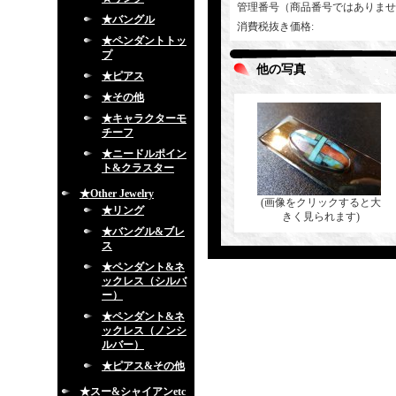
管理番号（商品番号ではありませ
★バングル
消費税抜き価格
:
★ペンダントトッ
プ
他の写真
★ピアス
★その他
★キャラクターモ
チーフ
★ニードルポイン
ト&クラスター
★Other Jewelry
(画像をクリックすると大
★リング
きく見られます)
★バングル&ブレ
ス
★ペンダント&ネ
ックレス（シルバ
ー）
★ペンダント&ネ
ックレス（ノンシ
ルバー）
★ピアス&その他
★スー&シャイアンetc