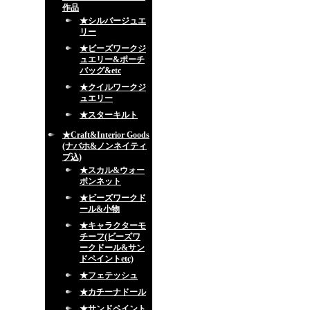
作品
★シルバージュエ
リー
★ビーズワークジ
ュエリー&ポーチ
バッグ&etc
★クイルワークジ
ュエリー
★スターキルト
★Craft&Interior Goods
(ナバホ&ノンネイティ
ブ込)
★スカル&ウォー
ボンネット
★ビーズワークド
ール&小物
★キャラクターモ
チーフ(ビーズワ
ークドール&サン
ドペイントetc)
★フェテッシュ
★カチーナドール
★サンドペイント