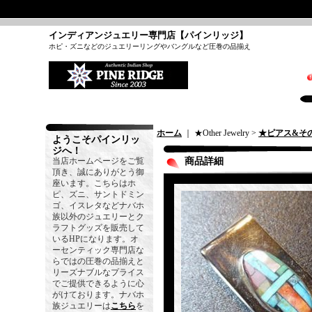
インディアンジュエリー専門店【パインリッジ】
ホピ・ズニなどのジュエリーリングやバングルなど圧巻の品揃え
ホーム
｜ ★Other Jewelry >
★ピアス&そ
ようこそパインリッ
ジへ！
当店ホームページをご覧
商品詳細
頂き、誠にありがとう御
座います。こちらはホ
ピ、ズニ、サントドミン
ゴ、イスレタなどナバホ
族以外のジュエリーとク
ラフトグッズを販売して
いるHPになります。オ
ーセンティック専門店な
らではの圧巻の品揃えと
リーズナブルなプライス
でご提供できるように心
がけております。ナバホ
族ジュエリーは
こちら
を