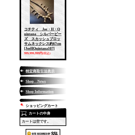
コチティ Joe・H・Q
uintana シルバービー
ズ スカッシュブロッ
サムネックレス約67cm
[JoeHQuintana107]
999,999,999円
(税込)
特定商取引法表示
Shop News
Shop Information
ショッピングカート
カートの中身
カートは空です。