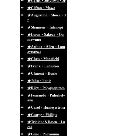
★Cyrus・Josytewa・Jr
★Clifton・Mowa
★Augustine・Mowa・J
r
★Shannon・Talawepi
★Loren・Sakeva・Qu
mawunu
★Arthur・Allen・Lom
ayestewa
★Chris・Mansfield
★Frank・Lahaleon
★Clement・Honie
★John・honie
★Riley・Polyquaptewa
★Fernando・Puhuhefv
aya
★Carol・Humeyestewa
★George・Phillips
★Trinidad&Dawn・Lu
cas
★Gene・Pooyouma