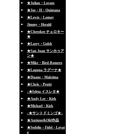
★Julian・Lovato
★Joe・H・Quintana
★Lewis・Lomay
Jimmy・Herald
★Cherokee チェロキー
★
★Larry・Golsh
★San Juan サンホゥア
ン★
★Mike・Bird-Romero
★Laguna ラグーナ★
★Duane・Maktima
★Chris・Pruitt
↓★Isleta イスレタ★
★Andy Lee・Kirk
★Michael・Kirk
↓★サントドミンゴ★↓
★Antique&Old作品
★Sedelio・Fidel・Lovat
o