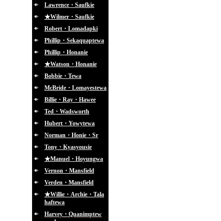
Lawrence・Saufkie
★Wilmer・Saufkie
Robert・Lomadapki
Phillip・Sekaquaptewa
Phillip・Honanie
★Watson・Honanie
Bobbie・Tewa
McBride・Lomayestewa
Billie・Ray・Hawee
Ted・Wadsworth
Hubert・Yowytewa
Norman・Honie・Sr
Tony・Kyasyousie
★Manuel・Hoyungwa
Vernon・Mansfield
Verden・Mansfield
★Willie・Archie・Tala
haftewa
Harvey・Quanimptew