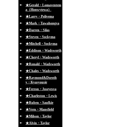
★Gerald・Lomaventem
a（Honwytewa）
★Larry・Polivema
★Mark・Tawahongva
★Darren・Silas
★Steven・Sockyma
★Mitchell・Sockyma
★Eddison・Wadsworth
★Cheryl・Wadsworth
★Ronald・Wadsworth
★Chales・Wadsworth
★Raymond&Doroth
y・Kyasyousie
★Ferron・Joseyesva
★Charleston・Lewis
★Ruben・Saufkie
★Vern・Mansfield
★Milson・Taylor
★Alvin・Taylor