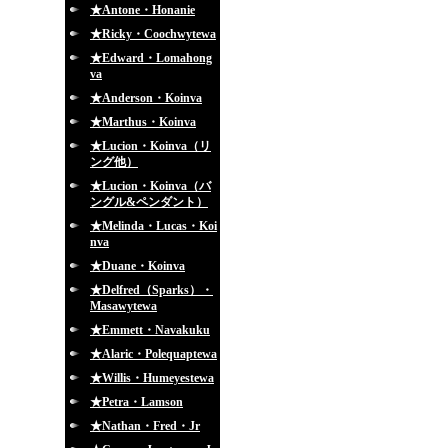
★Antone・Honanie
★Ricky・Coochwytewa
★Edward・Lomahong
va
★Anderson・Koinva
★Marthus・Koinva
★Lucion・Koinva（リ
ング他）
★Lucion・Koinva（バ
ングル&ペンダント）
★Melinda・Lucas・Koi
nva
★Duane・Koinva
★Delfred（Sparks）・
Masawytewa
★Emmett・Navakuku
★Alaric・Polequaptewa
★Willis・Humeyestewa
★Petra・Lamson
★Nathan・Fred・Jr