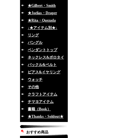
★Gilbert・Smith
★Joelias・Draper
★Rita・Quezada
↓★アイテム別★↓
リング
バングル
ペンダントトップ
ネックレス&ボロタイ
バックル&ベルト
ピアス&イヤリング
ウォッチ
その他
クラフトアイテム
チマヨアイテム
書籍（Book）
★Thanks・Soldout★
おすすめ商品