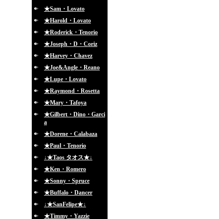
★Sam・Lovato
★Harold・Lovato
★Roderick・Tenorio
★Joseph・D・Coriz
★Harvey・Chavez
★Joe&Angle・Reano
★Lupe・Lovato
★Raymond・Rosetta
★Mary・Tafoya
★Gilbert・Dino・Garci
a
★Dorene・Calabaza
★Paul・Tenorio
↓★Taos タオス★↓
★Ken・Romero
★Sonny・Spruce
★Buffalo・Dancer
↓★SanFelipe★↓
★Timmy・Yazzie