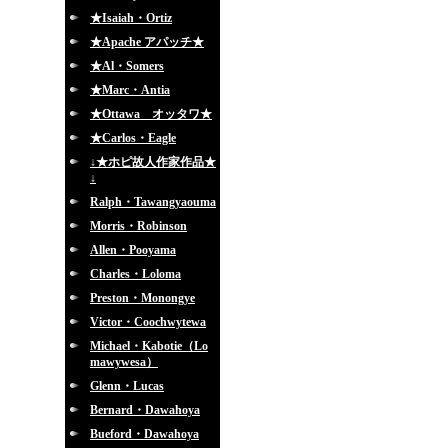
★Isaiah・Ortiz
★Apache アパッチ★
★Al・Somers
★Marc・Antia
★Ottawa オッタワ★
★Carlos・Eagle
↓★ホピ故人作家作品★
↓
Ralph・Tawangyaouma
Morris・Robinson
Allen・Pooyama
Charles・Loloma
Preston・Monongye
Victor・Coochwytewa
Michael・Kabotie（Lo
mawywesa）
Glenn・Lucas
Bernard・Dawahoya
Bueford・Dawahoya