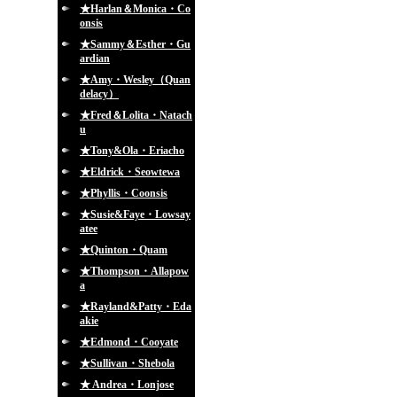
★Harlan＆Monica・Co
onsis
★Sammy＆Esther・Gu
ardian
★Amy・Wesley（Quan
delacy）
★Fred＆Lolita・Natach
u
★Tony&Ola・Eriacho
★Eldrick・Seowtewa
★Phyllis・Coonsis
★Susie&Faye・Lowsay
atee
★Quinton・Quam
★Thompson・Allapow
a
★Rayland&Patty・Eda
akie
★Edmond・Cooyate
★Sullivan・Shebola
★ Andrea・Lonjose