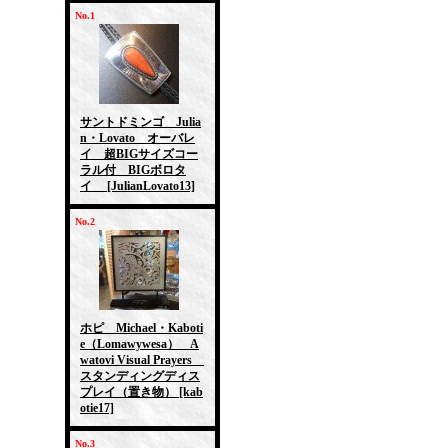
No.1
サントドミンゴ Julia
n・Lovato オーバレ
イ 超BIGサイズコー
ラル付 BIGボロタ
イ
[JulianLovato13]
No.2
ホピ Michael・Kaboti
e（Lomawywesa） A
watovi Visual Prayers
スタンディングディス
プレイ（置き物）
[kab
otie17]
No.3