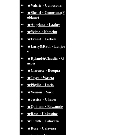
★Valerie・Comosona
★Shenel・Comosona(P
oblano)
★Angelena・Laahty
★Yelmo・Natachu
★Ernest・Leekela
★Larry&Rath・Lonjos
e
★Ryland&Claudia・G
asper
★Clarence・Booqua
★Joyce・Waseta
★Phyllia・Lucio
★Vernon・Vacit
★Jessica・Chavez
★Quinton・Bowannie
★Rose・Unkestine
★Judith・Calavaza
★Rose・Calavaza