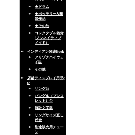
★ドラム
★ポッテリー&陶
器作品
★その他
コレクタブル雑貨
(ノンネイティブ
メイド）
インディアン関連Book
アリゾナハイウェ
イ誌
その他
店舗ディスプレイ用品e
tc
リング台
バングル（ブレス
レット）台
時計文字盤
リングサイズ直し
代金
別途販売用チェー
ン