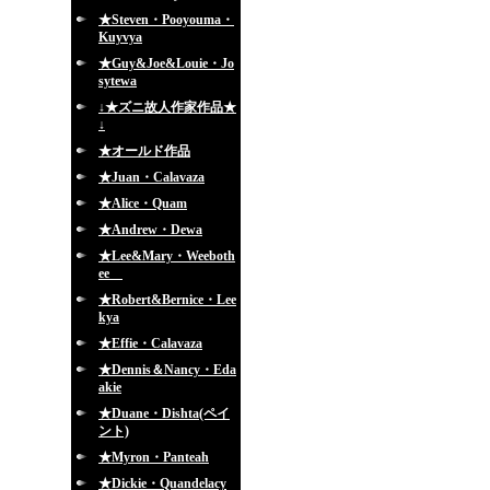
★Steven・Pooyouma・
Kuyvya
★Guy&Joe&Louie・Jo
sytewa
↓★ズニ故人作家作品★
↓
★オールド作品
★Juan・Calavaza
★Alice・Quam
★Andrew・Dewa
★Lee&Mary・Weeboth
ee
★Robert&Bernice・Lee
kya
★Effie・Calavaza
★Dennis＆Nancy・Eda
akie
★Duane・Dishta(ペイ
ント)
★Myron・Panteah
★Dickie・Quandelacy