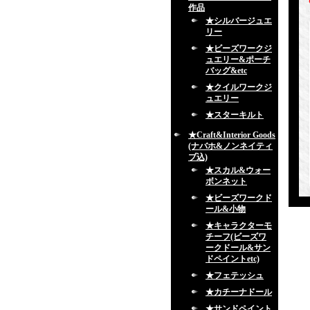
作品
★シルバージュエ
リー
★ビーズワークジ
ュエリー&ポーチ
バッグ&etc
★クイルワークジ
ュエリー
★スターキルト
★Craft&Interior Goods
(ナバホ&ノンネイティ
ブ込)
★スカル&ウォー
ボンネット
★ビーズワークド
ール&小物
★キャラクターモ
チーフ(ビーズワ
ークドール&サン
ドペイントetc)
★フェテッシュ
★カチーナドール
★サンドペイント