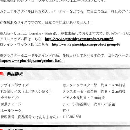
高級感抜群のレッドコーラルでエレガントな仕上がりのコンビです。
カジュアルスタイルはもちろん、パーティーなどでも一際目立つ当店一押しのアイ
存在感あるサイズですので、目立つ事間違いありません！！
※Alice・Quam氏、Lorraine・Waatsa氏、多数出品しておりますので、以下のペ
アリスクゥアム氏はこちら
http://www.e-pineridge.com/product-group/96
ロレイン・ワッツァ氏はこちら
http://www.e-pineridge.com/product-group/97
※クラスター＆ニードルポイント作品、多数出品しておりますので、以下のページ
http://www.e-pineridge.com/product-list/14
商品詳細
デザイン部サイズ
:
センタークラスター部 約４・６cm前後
TOP部サイズ（上バチカン除く）
:
クラスター＆下部全長 約９・２cm前後
全長サイズ
:
ピアス全長約６・７cm前後
付属チェーン
:
チェーン部首回り 約６０cm前後
ホールマーク
:
有り
管理番号（商品番号ではありません）
:
111980-1506