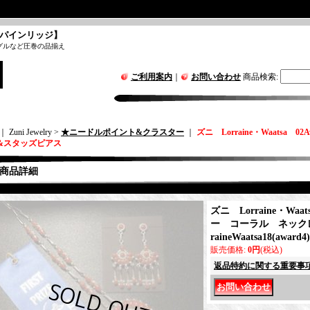
パインリッジ】
グルなど圧巻の品揃え
ご利用案内
｜
お問い合わせ
商品検索
:
｜ Zuni Jewelry >
★ニードルポイント&クラスター
｜
ズニ Lorraine・Waatsa
&スタッズピアス
商品詳細
ズニ Lorraine・Waa
ー コーラル ネック
raineWaatsa18(award4)
販売価格
:
0円
(税込)
返品特約に関する重要事