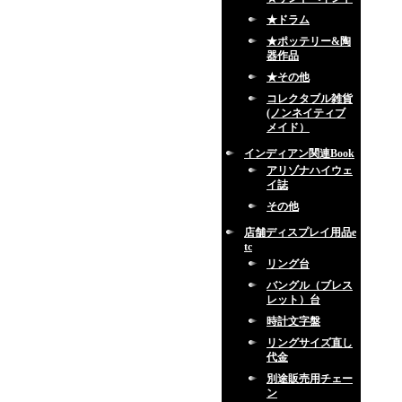
★ドラム
★ポッテリー&陶
器作品
★その他
コレクタブル雑貨
(ノンネイティブ
メイド）
インディアン関連Book
アリゾナハイウェ
イ誌
その他
店舗ディスプレイ用品e
tc
リング台
バングル（ブレス
レット）台
時計文字盤
リングサイズ直し
代金
別途販売用チェー
ン