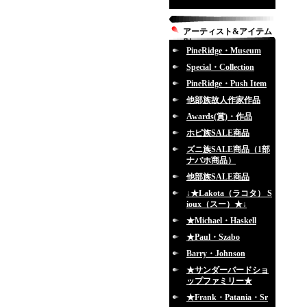
アーティスト&アイテム
別
PineRidge・Museum
Special・Collection
PineRidge・Push Item
他部族故人作家作品
Awards(賞)・作品
ホピ族SALE商品
ズニ族SALE商品（1部
ナバホ商品）
他部族SALE商品
↓★Lakota（ラコタ） S
ioux（スー）★↓
★Michael・Haskell
★Paul・Szabo
Barry・Johnson
★サンダーバードショ
ップファミリー★
★Frank・Patania・Sr