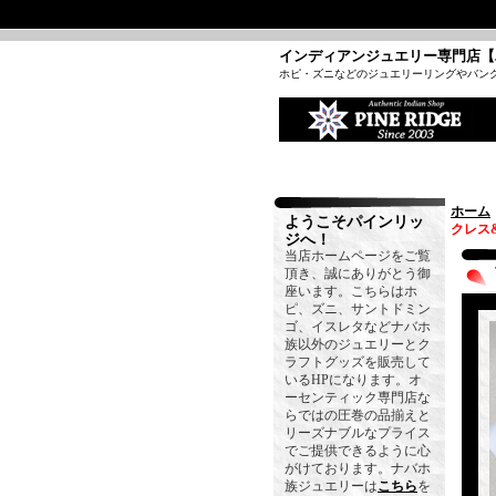
インディアンジュエリー専門店【
ホピ・ズニなどのジュエリーリングやバン
ホーム
ようこそパインリッ
クレス
ジへ！
当店ホームページをご覧
頂き、誠にありがとう御
座います。こちらはホ
ピ、ズニ、サントドミン
ゴ、イスレタなどナバホ
族以外のジュエリーとク
ラフトグッズを販売して
いるHPになります。オ
ーセンティック専門店な
らではの圧巻の品揃えと
リーズナブルなプライス
でご提供できるように心
がけております。ナバホ
族ジュエリーは
こちら
を