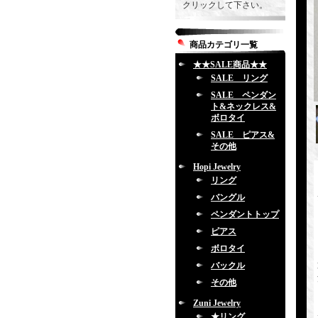
クリックして下さい。
商品カテゴリ一覧
★★SALE商品★★
SALE リング
SALE ペンダン
ト&ネックレス&
ボロタイ
SALE ピアス&
その他
Hopi Jewelry
リング
バングル
ペンダントトップ
ピアス
ボロタイ
バックル
その他
Zuni Jewelry
★リング