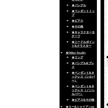
★バングル
★ペンダントトッ
プ
★ピアス
★その他
★キャラクターモ
チーフ
★ニードルポイン
ト&クラスター
★Other Jewelry
★リング
★バングル&ブレ
ス
★ペンダント&ネ
ックレス（シルバ
ー）
★ペンダント&ネ
ックレス（ノンシ
ルバー）
★ピアス&その他
★スー&シャイアンetc