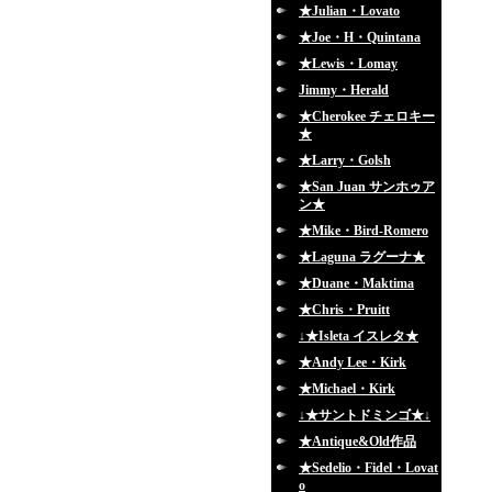
★Julian・Lovato
★Joe・H・Quintana
★Lewis・Lomay
Jimmy・Herald
★Cherokee チェロキー
★
★Larry・Golsh
★San Juan サンホゥア
ン★
★Mike・Bird-Romero
★Laguna ラグーナ★
★Duane・Maktima
★Chris・Pruitt
↓★Isleta イスレタ★
★Andy Lee・Kirk
★Michael・Kirk
↓★サントドミンゴ★↓
★Antique&Old作品
★Sedelio・Fidel・Lovat
o