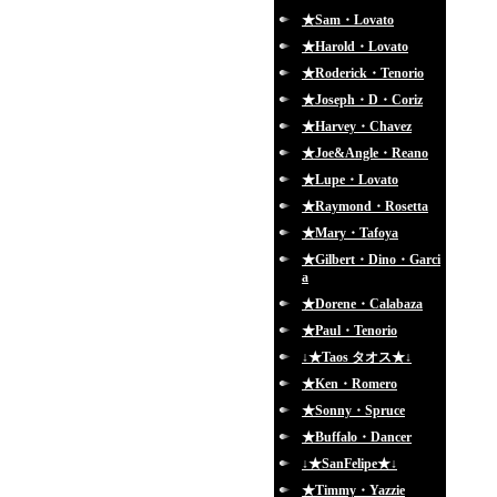
★Sam・Lovato
★Harold・Lovato
★Roderick・Tenorio
★Joseph・D・Coriz
★Harvey・Chavez
★Joe&Angle・Reano
★Lupe・Lovato
★Raymond・Rosetta
★Mary・Tafoya
★Gilbert・Dino・Garci
a
★Dorene・Calabaza
★Paul・Tenorio
↓★Taos タオス★↓
★Ken・Romero
★Sonny・Spruce
★Buffalo・Dancer
↓★SanFelipe★↓
★Timmy・Yazzie