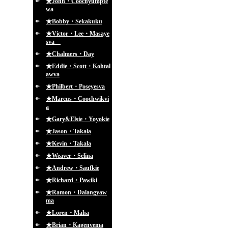
★John・Coochyumpte
wa
★Bobby・Sekakuku
★Victor・Lee・Masaye
sva
★Chalmers・Day
★Eddie・Scott・Kohtal
awva
★Philbert・Poseyesva
★Marcus・Coochwikvi
a
★Gary&Elsie・Yoyokie
★Jason・Takala
★Kevin・Takala
★Weaver・Selina
★Andrew・Saufkie
★Richard・Pawiki
★Ramon・Dalangyaw
ma
★Loren・Maha
★Brian・Kagenvema