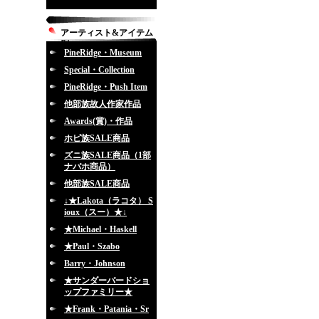
アーティスト&アイテム
別
PineRidge・Museum
Special・Collection
PineRidge・Push Item
他部族故人作家作品
Awards(賞)・作品
ホピ族SALE商品
ズニ族SALE商品（1部
ナバホ商品）
他部族SALE商品
↓★Lakota（ラコタ） S
ioux（スー）★↓
★Michael・Haskell
★Paul・Szabo
Barry・Johnson
★サンダーバードショ
ップファミリー★
★Frank・Patania・Sr