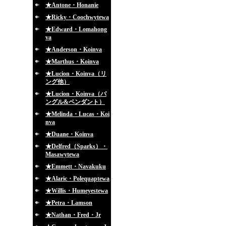
★Antone・Honanie
★Ricky・Coochwytewa
★Edward・Lomahong
va
★Anderson・Koinva
★Marthus・Koinva
★Lucion・Koinva（リ
ング他）
★Lucion・Koinva（バ
ングル&ペンダント）
★Melinda・Lucas・Koi
nva
★Duane・Koinva
★Delfred（Sparks）・
Masawytewa
★Emmett・Navakuku
★Alaric・Polequaptewa
★Willis・Humeyestewa
★Petra・Lamson
★Nathan・Fred・Jr