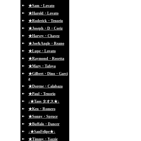
★Sam・Lovato
★Harold・Lovato
★Roderick・Tenorio
★Joseph・D・Coriz
★Harvey・Chavez
★Joe&Angle・Reano
★Lupe・Lovato
★Raymond・Rosetta
★Mary・Tafoya
★Gilbert・Dino・Garci
a
★Dorene・Calabaza
★Paul・Tenorio
↓★Taos タオス★↓
★Ken・Romero
★Sonny・Spruce
★Buffalo・Dancer
↓★SanFelipe★↓
★Timmy・Yazzie