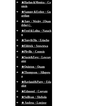
★Harlan＆Monica・Co
onsis
★Sammy＆Esther・Gu
ardian
★Amy・Wesley（Quan
delacy）
★Fred＆Lolita・Natach
u
★Tony&Ola・Eriacho
★Eldrick・Seowtewa
★Phyllis・Coonsis
★Susie&Faye・Lowsay
atee
★Quinton・Quam
★Thompson・Allapow
a
★Rayland&Patty・Eda
akie
★Edmond・Cooyate
★Sullivan・Shebola
★ Andrea・Lonjose