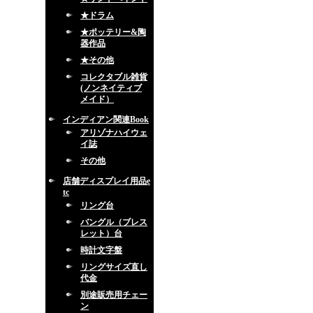
★ドラム
★ポッテリー&陶
器作品
★その他
コレクタブル雑貨
(ノンネイティブ
メイド）
インディアン関連Book
アリゾナハイウェ
イ誌
その他
店舗ディスプレイ用品e
tc
リング台
バングル（ブレス
レット）台
時計文字盤
リングサイズ直し
代金
別途販売用チェー
ン