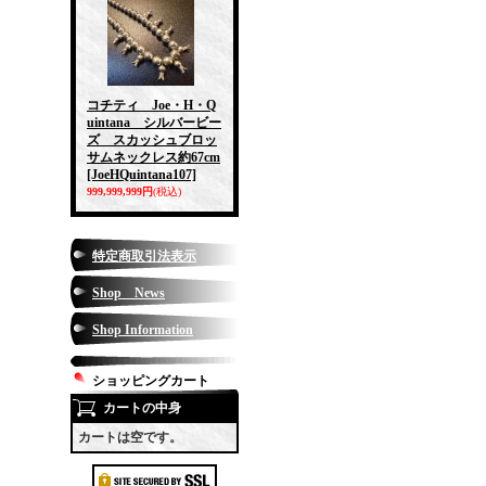
コチティ Joe・H・Q
uintana シルバービー
ズ スカッシュブロッ
サムネックレス約67cm
[JoeHQuintana107]
999,999,999円
(税込)
特定商取引法表示
Shop News
Shop Information
ショッピングカート
カートの中身
カートは空です。