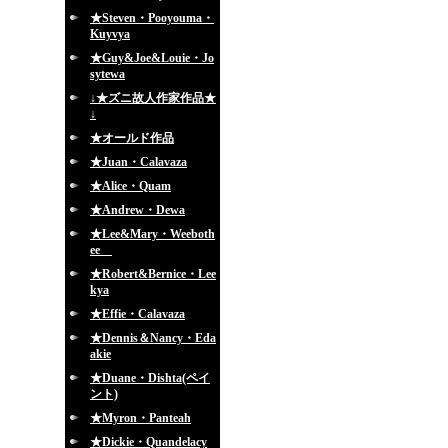
★Steven・Pooyouma・
Kuyvya
★Guy&Joe&Louie・Jo
sytewa
↓★ズニ故人作家作品★
↓
★オールド作品
★Juan・Calavaza
★Alice・Quam
★Andrew・Dewa
★Lee&Mary・Weeboth
ee
★Robert&Bernice・Lee
kya
★Effie・Calavaza
★Dennis＆Nancy・Eda
akie
★Duane・Dishta(ペイ
ント)
★Myron・Panteah
★Dickie・Quandelacy