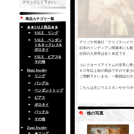
クリックして下さい。
商品カテゴリ一覧
★★SALE商品★★
SALE リング
SALE ペンダン
アリゾナ州発行「アリゾナハイウ
ト&ネックレス&
日本のインディアン関連本にも載
ボロタイ
次回の入荷等は全く未定です。
SALE ピアス&
その他
コレクターズアイテムの非常に希
Hopi Jewelry
６０年以上前の商品ですので多少
リング
ご理解下さいませ。一般雑誌の大
バングル
こちらは主にウエスタンやカウボ
ペンダントトップ
ピアス
ボロタイ
バックル
他の写真
その他
Zuni Jewelry
★リング