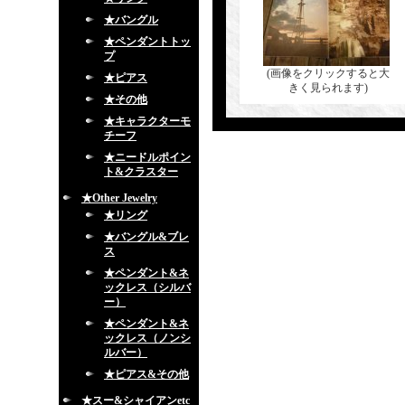
★バングル
★ペンダントトッ
プ
(画像をクリックすると大
★ピアス
きく見られます)
★その他
★キャラクターモ
チーフ
★ニードルポイン
ト&クラスター
★Other Jewelry
★リング
★バングル&ブレ
ス
★ペンダント&ネ
ックレス（シルバ
ー）
★ペンダント&ネ
ックレス（ノンシ
ルバー）
★ピアス&その他
★スー&シャイアンetc