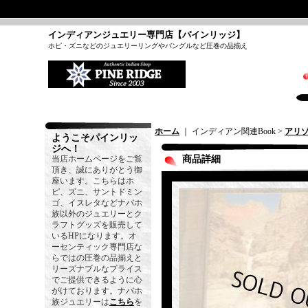
インディアンジュエリー専門店【パインリッジ】
ホピ・ズニなどのジュエリーリングやバングルなど圧巻の品揃え
ホーム
｜ インディアン関連Book >
アリ
ようこそパインリッ
ジへ！
当店ホームページをご覧
商品詳細
頂き、誠にありがとう御
座います。こちらはホ
ピ、ズニ、サントドミン
ゴ、イスレタなどナバホ
族以外のジュエリーとク
ラフトグッズを販売して
いるHPになります。オ
ーセンティック専門店な
らではの圧巻の品揃えと
リーズナブルなプライス
でご提供できるように心
がけております。ナバホ
族ジュエリーは
こちら
を