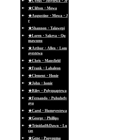
★Cyrus・Josytewa・Jr
★Clifton・Mowa
★Augustine・Mowa・J
r
★Shannon・Talawepi
★Loren・Sakeva・Qu
mawunu
★Arthur・Allen・Lom
ayestewa
★Chris・Mansfield
★Frank・Lahaleon
★Clement・Honie
★John・honie
★Riley・Polyquaptewa
★Fernando・Puhuhefv
aya
★Carol・Humeyestewa
★George・Phillips
★Trinidad&Dawn・Lu
cas
★Gene・Pooyouma