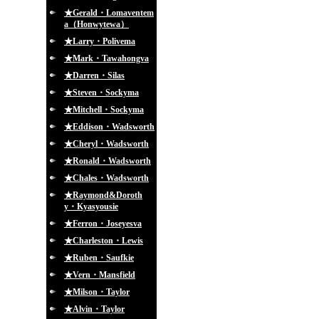
★Gerald・Lomaventem
a（Honwytewa）
★Larry・Polivema
★Mark・Tawahongva
★Darren・Silas
★Steven・Sockyma
★Mitchell・Sockyma
★Eddison・Wadsworth
★Cheryl・Wadsworth
★Ronald・Wadsworth
★Chales・Wadsworth
★Raymond&Doroth
y・Kyasyousie
★Ferron・Joseyesva
★Charleston・Lewis
★Ruben・Saufkie
★Vern・Mansfield
★Milson・Taylor
★Alvin・Taylor