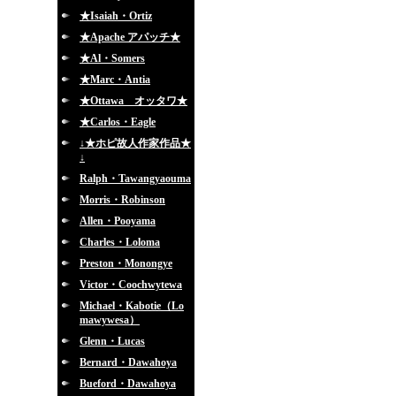
★Isaiah・Ortiz
★Apache アパッチ★
★Al・Somers
★Marc・Antia
★Ottawa オッタワ★
★Carlos・Eagle
↓★ホピ故人作家作品★
↓
Ralph・Tawangyaouma
Morris・Robinson
Allen・Pooyama
Charles・Loloma
Preston・Monongye
Victor・Coochwytewa
Michael・Kabotie（Lo
mawywesa）
Glenn・Lucas
Bernard・Dawahoya
Bueford・Dawahoya