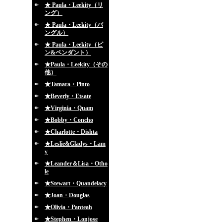
★ Paula・Leekity（リ
ング）
★ Paula・Leekity（バ
ングル）
★ Paula・Leekity（ピ
ン&ペンダント）
★Paula・Leekity（その
他）
★Tamara・Pinto
★Beverly・Etsate
★Virginia・Quam
★Bobby・Concho
★Charlotte・Dishta
★Leslie&Gladys・Lam
y
★Leander＆Lisa・Otho
le
★Stewart・Quandelacy
★Joan・Douglas
★Olivia・Panteah
★Stephen・Lonjose