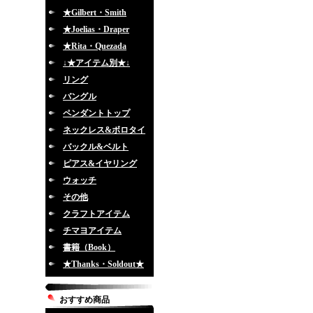
★Gilbert・Smith
★Joelias・Draper
★Rita・Quezada
↓★アイテム別★↓
リング
バングル
ペンダントトップ
ネックレス&ボロタイ
バックル&ベルト
ピアス&イヤリング
ウォッチ
その他
クラフトアイテム
チマヨアイテム
書籍（Book）
★Thanks・Soldout★
おすすめ商品