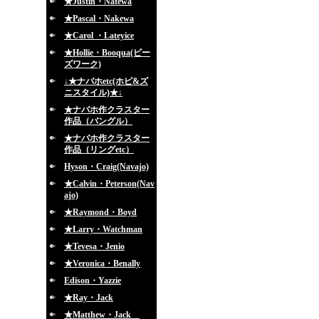
★Justin・Natewa
★Pascal・Nakewa
★Carol ・Lateyice
★Hollie・Booqua(ビー
ズワーク)
↓★ナバホetc(ホピ&ズ
ニスタイル)★↓
★ナバホ作クラスター
作品（バングル）
★ナバホ作クラスター
作品（リングetc）
Hyson・Craig(Navajo)
★Calvin・Peterson(Nav
ajo)
★Raymond・Boyd
★Larry・Watchman
★Tevesa・Jenio
★Veronica・Benally
Edison・Yazzie
★Ray・Jack
★Matthew・Jack