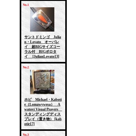
No.1
サントドミンゴ Julia
n・Lovato オーバレ
イ 超BIGサイズコー
ラル付 BIGボロタ
イ
[JulianLovato13]
No.2
ホピ Michael・Kaboti
e（Lomawywesa） A
watovi Visual Prayers
スタンディングディス
プレイ（置き物）
[kab
otie17]
No.3