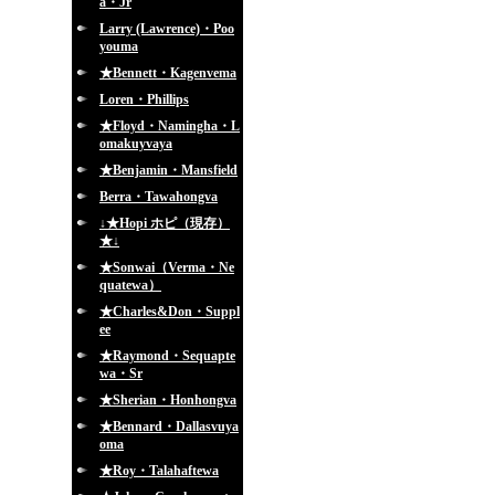
a・Jr
Larry (Lawrence)・Poo
youma
★Bennett・Kagenvema
Loren・Phillips
★Floyd・Namingha・L
omakuyvaya
★Benjamin・Mansfield
Berra・Tawahongva
↓★Hopi ホピ（現存）
★↓
★Sonwai（Verma・Ne
quatewa）
★Charles&Don・Suppl
ee
★Raymond・Sequapte
wa・Sr
★Sherian・Honhongva
★Bennard・Dallasvuya
oma
★Roy・Talahaftewa