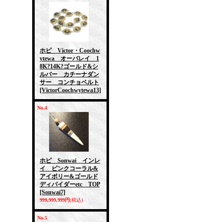
ホピ Victor・Coochw
ytewa オーバレイ 1
8K?14K?ゴールド&シ
ルバー カチーナダン
サー コンチョベルト
[VictorCoochwytewa13]
No.4
ホピ Sonwai インレ
イ ピンクコーラル&
アイボリー&ゴールド
ディバイダーetc TOP
[Sonwai7]
999,999,999円
(税込)
No.5