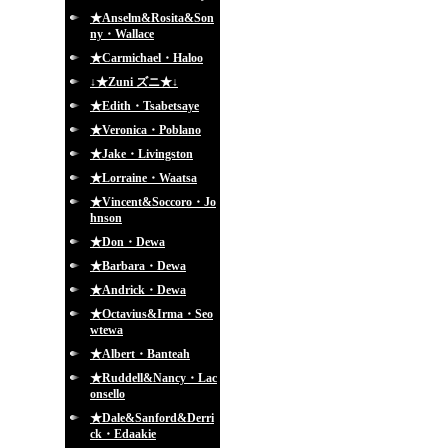
★Anselm&Rosita&Son
ny・Wallace
★Carmichael・Haloo
↓★Zuni ズニ★↓
★Edith・Tsabetsaye
★Veronica・Poblano
★Jake・Livingston
★Lorraine・Waatsa
★Vincent&Soccoro・Jo
hnson
★Don・Dewa
★Barbara・Dewa
★Andrick・Dewa
★Octavius&Irma・Seo
wtewa
★Albert・Banteah
★Ruddell&Nancy・Lac
onsello
★Dale&Sanford&Derri
ck・Edaakie