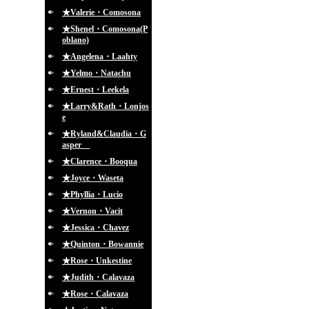
★Valerie・Comosona
★Shenel・Comosona(P
oblano)
★Angelena・Laahty
★Yelmo・Natachu
★Ernest・Leekela
★Larry&Rath・Lonjos
e
★Ryland&Claudia・G
asper
★Clarence・Booqua
★Joyce・Waseta
★Phyllia・Lucio
★Vernon・Vacit
★Jessica・Chavez
★Quinton・Bowannie
★Rose・Unkestine
★Judith・Calavaza
★Rose・Calavaza