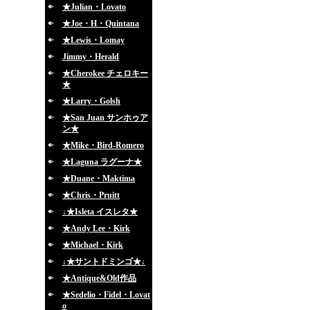
★Julian・Lovato
★Joe・H・Quintana
★Lewis・Lomay
Jimmy・Herald
★Cherokee チェロキー
★
★Larry・Golsh
★San Juan サンホゥア
ン★
★Mike・Bird-Romero
★Laguna ラグーナ★
★Duane・Maktima
★Chris・Pruitt
↓★Isleta イスレタ★
★Andy Lee・Kirk
★Michael・Kirk
↓★サントドミンゴ★↓
★Antique&Old作品
★Sedelio・Fidel・Lovat
o