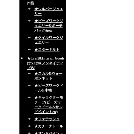
作品
★シルバージュエ
リー
★ビーズワークジ
ュエリー&ポーチ
バッグ&etc
★クイルワークジ
ュエリー
★スターキルト
★Craft&Interior Goods
(ナバホ&ノンネイティ
ブ込)
★スカル&ウォー
ボンネット
★ビーズワークド
ール&小物
★キャラクターモ
チーフ(ビーズワ
ークドール&サン
ドペイントetc)
★フェテッシュ
★カチーナドール
★サンドペイント