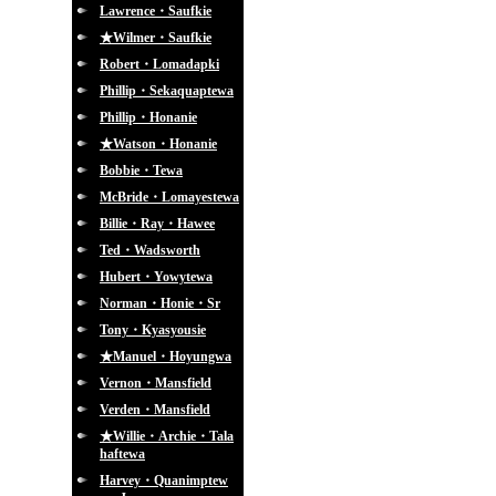
Lawrence・Saufkie
★Wilmer・Saufkie
Robert・Lomadapki
Phillip・Sekaquaptewa
Phillip・Honanie
★Watson・Honanie
Bobbie・Tewa
McBride・Lomayestewa
Billie・Ray・Hawee
Ted・Wadsworth
Hubert・Yowytewa
Norman・Honie・Sr
Tony・Kyasyousie
★Manuel・Hoyungwa
Vernon・Mansfield
Verden・Mansfield
★Willie・Archie・Tala
haftewa
Harvey・Quanimptew