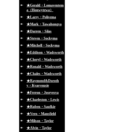
★Gerald・Lomaventem
a（Honwytewa）
★Larry・Polivema
★Mark・Tawahongva
★Darren・Silas
★Steven・Sockyma
★Mitchell・Sockyma
★Eddison・Wadsworth
★Cheryl・Wadsworth
★Ronald・Wadsworth
★Chales・Wadsworth
★Raymond&Doroth
y・Kyasyousie
★Ferron・Joseyesva
★Charleston・Lewis
★Ruben・Saufkie
★Vern・Mansfield
★Milson・Taylor
★Alvin・Taylor