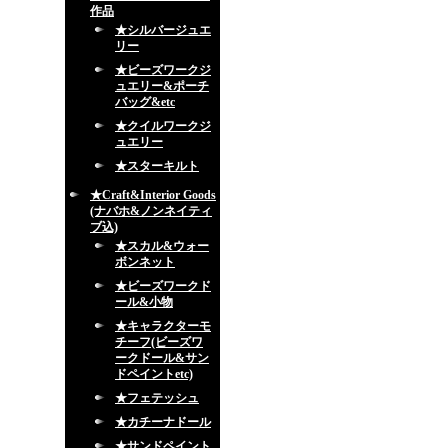
作品
★シルバージュエ
リー
★ビーズワークジ
ュエリー&ポーチ
バッグ&etc
★クイルワークジ
ュエリー
★スターキルト
★Craft&Interior Goods
(ナバホ&ノンネイティ
ブ込)
★スカル&ウォー
ボンネット
★ビーズワークド
ール&小物
★キャラクターモ
チーフ(ビーズワ
ークドール&サン
ドペイントetc)
★フェテッシュ
★カチーナドール
★サンドペイント