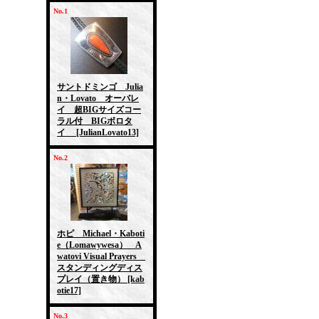
No.1
サントドミンゴ Julia
n・Lovato オーバレ
イ 超BIGサイズコー
ラル付 BIGボロタ
イ
[JulianLovato13]
No.2
ホピ Michael・Kaboti
e（Lomawywesa） A
watovi Visual Prayers
スタンディングディス
プレイ（置き物）
[kab
otie17]
No.3