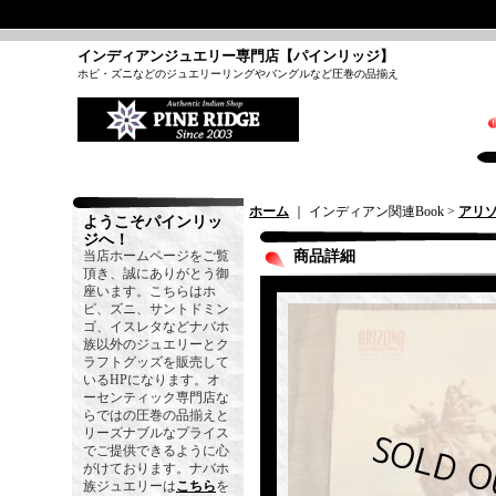
インディアンジュエリー専門店【パインリッジ】
ホピ・ズニなどのジュエリーリングやバングルなど圧巻の品揃え
ホーム
｜ インディアン関連Book >
アリ
ようこそパインリッ
ジへ！
当店ホームページをご覧
商品詳細
頂き、誠にありがとう御
座います。こちらはホ
ピ、ズニ、サントドミン
ゴ、イスレタなどナバホ
族以外のジュエリーとク
ラフトグッズを販売して
いるHPになります。オ
ーセンティック専門店な
らではの圧巻の品揃えと
リーズナブルなプライス
でご提供できるように心
がけております。ナバホ
族ジュエリーは
こちら
を