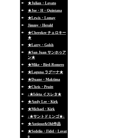
★Julian・Lovato
★Joe・H・Quintana
★Lewis・Lomay
Jimmy・Herald
★Cherokee チェロキー
★
★Larry・Golsh
★San Juan サンホゥア
ン★
★Mike・Bird-Romero
★Laguna ラグーナ★
★Duane・Maktima
★Chris・Pruitt
↓★Isleta イスレタ★
★Andy Lee・Kirk
★Michael・Kirk
↓★サントドミンゴ★↓
★Antique&Old作品
★Sedelio・Fidel・Lovat
o