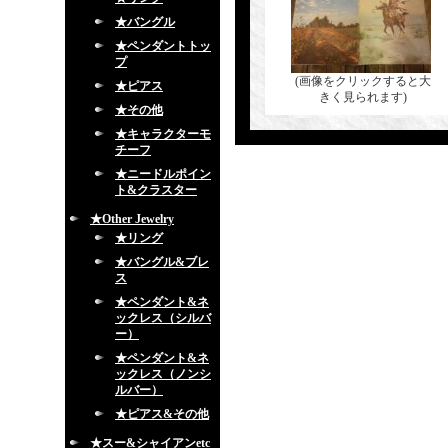
★バングル
★ペンダントトッ
プ
(画像をクリックすると大
★ピアス
きく見られます)
★その他
★キャラクターモ
チーフ
★ニードルポイン
ト&クラスター
★Other Jewelry
★リング
★バングル&ブレ
ス
★ペンダント&ネ
ックレス（シルバ
ー）
★ペンダント&ネ
ックレス（ノンシ
ルバー）
★ピアス&その他
★スー&シャイアンetc