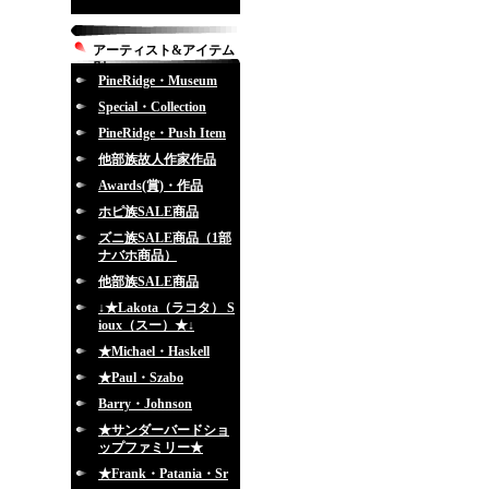
アーティスト&アイテム
別
PineRidge・Museum
Special・Collection
PineRidge・Push Item
他部族故人作家作品
Awards(賞)・作品
ホピ族SALE商品
ズニ族SALE商品（1部
ナバホ商品）
他部族SALE商品
↓★Lakota（ラコタ） S
ioux（スー）★↓
★Michael・Haskell
★Paul・Szabo
Barry・Johnson
★サンダーバードショ
ップファミリー★
★Frank・Patania・Sr