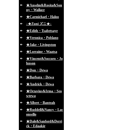
★Anselm&Rosita&Son
ny・Wallace
★Carmichael・Haloo
↓★Zuni ズニ★↓
★Edith・Tsabetsaye
★Veronica・Poblano
★Jake・Livingston
★Lorraine・Waatsa
★Vincent&Soccoro・Jo
hnson
★Don・Dewa
★Barbara・Dewa
★Andrick・Dewa
★Octavius&Irma・Seo
wtewa
★Albert・Banteah
★Ruddell&Nancy・Lac
onsello
★Dale&Sanford&Derri
ck・Edaakie