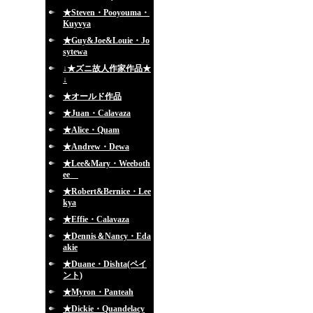
★Steven・Pooyouma・
Kuyvya
★Guy&Joe&Louie・Jo
sytewa
↓★ズニ故人作家作品★
↓
★オールド作品
★Juan・Calavaza
★Alice・Quam
★Andrew・Dewa
★Lee&Mary・Weeboth
ee
★Robert&Bernice・Lee
kya
★Effie・Calavaza
★Dennis＆Nancy・Eda
akie
★Duane・Dishta(ペイ
ント)
★Myron・Panteah
★Dickie・Quandelacy