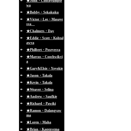
★John・Coochyumpte
wa
★Bobby・Sekakuku
★Victor・Lee・Masaye
sva
★Chalmers・Day
★Eddie・Scott・Kohtal
awva
★Philbert・Poseyesva
★Marcus・Coochwikvi
a
★Gary&Elsie・Yoyokie
★Jason・Takala
★Kevin・Takala
★Weaver・Selina
★Andrew・Saufkie
★Richard・Pawiki
★Ramon・Dalangyaw
ma
★Loren・Maha
★Brian・Kagenvema