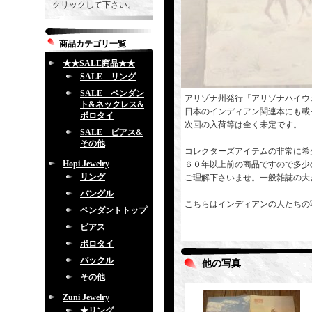
クリックして下さい。
商品カテゴリ一覧
★★SALE商品★★
SALE リング
SALE ペンダン
アリゾナ州発行「アリゾナハイウ
ト&ネックレス&
日本のインディアン関連本にも載
ボロタイ
次回の入荷等は全く未定です。
SALE ピアス&
その他
コレクターズアイテムの非常に希
Hopi Jewelry
６０年以上前の商品ですので多少
リング
ご理解下さいませ。一般雑誌の大
バングル
こちらはインディアンの人たちの
ペンダントトップ
ピアス
ボロタイ
バックル
他の写真
その他
Zuni Jewelry
★リング