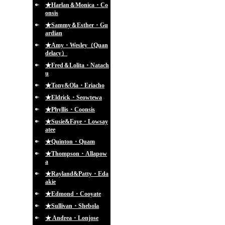
★Harlan＆Monica・Co
onsis
★Sammy＆Esther・Gu
ardian
★Amy・Wesley（Quan
delacy）
★Fred＆Lolita・Natach
u
★Tony&Ola・Eriacho
★Eldrick・Seowtewa
★Phyllis・Coonsis
★Susie&Faye・Lowsay
atee
★Quinton・Quam
★Thompson・Allapow
a
★Rayland&Patty・Eda
akie
★Edmond・Cooyate
★Sullivan・Shebola
★ Andrea・Lonjose