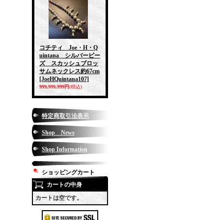
コチティ Joe・H・Q
uintana シルバービー
ズ スカッシュブロッ
サムネックレス約67cm
[JoeHQuintana107]
999,999,999円
(税込)
特定商取引法表示
Shop News
Shop Information
ショッピングカート
カートの中身
カートは空です。