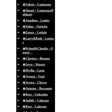
★Valerie・Comosona
★Shenel・Comosona(P
oblano)
★Angelena・Laahty
★Yelmo・Natachu
★Ernest・Leekela
★Larry&Rath・Lonjos
e
★Ryland&Claudia・G
asper
★Clarence・Booqua
★Joyce・Waseta
★Phyllia・Lucio
★Vernon・Vacit
★Jessica・Chavez
★Quinton・Bowannie
★Rose・Unkestine
★Judith・Calavaza
★Rose・Calavaza