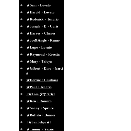
★Sam・Lovato
★Harold・Lovato
★Roderick・Tenorio
★Joseph・D・Coriz
★Harvey・Chavez
★Joe&Angle・Reano
★Lupe・Lovato
★Raymond・Rosetta
★Mary・Tafoya
★Gilbert・Dino・Garci
a
★Dorene・Calabaza
★Paul・Tenorio
↓★Taos タオス★↓
★Ken・Romero
★Sonny・Spruce
★Buffalo・Dancer
↓★SanFelipe★↓
★Timmy・Yazzie