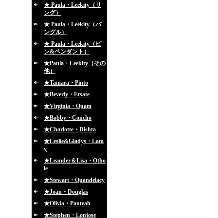
★ Paula・Leekity（リ
ング）
★ Paula・Leekity（バ
ングル）
★ Paula・Leekity（ピ
ン&ペンダント）
★Paula・Leekity（その
他）
★Tamara・Pinto
★Beverly・Etsate
★Virginia・Quam
★Bobby・Concho
★Charlotte・Dishta
★Leslie&Gladys・Lam
y
★Leander＆Lisa・Otho
le
★Stewart・Quandelacy
★Joan・Douglas
★Olivia・Panteah
★Stephen・Lonjose