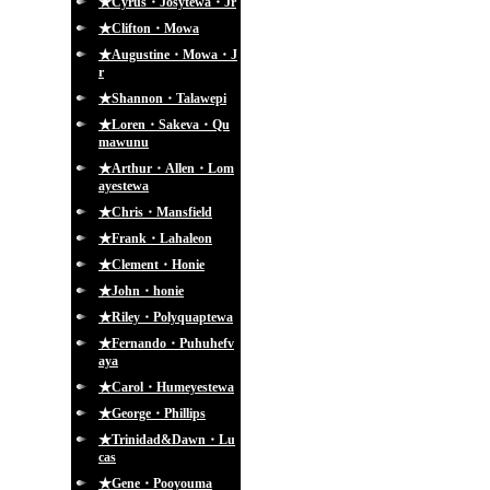
★Cyrus・Josytewa・Jr
★Clifton・Mowa
★Augustine・Mowa・J
r
★Shannon・Talawepi
★Loren・Sakeva・Qu
mawunu
★Arthur・Allen・Lom
ayestewa
★Chris・Mansfield
★Frank・Lahaleon
★Clement・Honie
★John・honie
★Riley・Polyquaptewa
★Fernando・Puhuhefv
aya
★Carol・Humeyestewa
★George・Phillips
★Trinidad&Dawn・Lu
cas
★Gene・Pooyouma