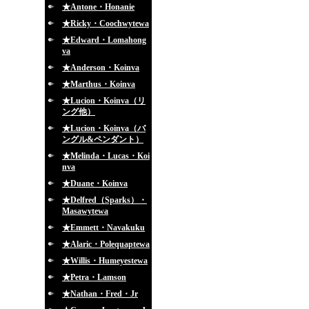
★Antone・Honanie
★Ricky・Coochwytewa
★Edward・Lomahong
va
★Anderson・Koinva
★Marthus・Koinva
★Lucion・Koinva（リ
ング他）
★Lucion・Koinva（バ
ングル&ペンダント）
★Melinda・Lucas・Koi
nva
★Duane・Koinva
★Delfred（Sparks）・
Masawytewa
★Emmett・Navakuku
★Alaric・Polequaptewa
★Willis・Humeyestewa
★Petra・Lamson
★Nathan・Fred・Jr