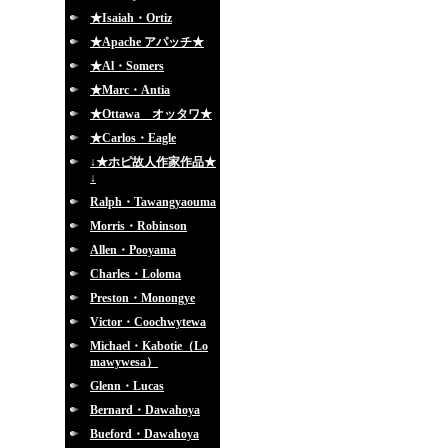
★Isaiah・Ortiz
★Apache アパッチ★
★Al・Somers
★Marc・Antia
★Ottawa オッタワ★
★Carlos・Eagle
↓★ホピ故人作家作品★
↓
Ralph・Tawangyaouma
Morris・Robinson
Allen・Pooyama
Charles・Loloma
Preston・Monongye
Victor・Coochwytewa
Michael・Kabotie（Lo
mawywesa）
Glenn・Lucas
Bernard・Dawahoya
Bueford・Dawahoya