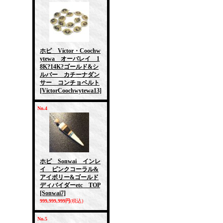
ホピ Victor・Coochw
ytewa オーバレイ 1
8K?14K?ゴールド&シ
ルバー カチーナダン
サー コンチョベルト
[VictorCoochwytewa13]
No.4
ホピ Sonwai インレ
イ ピンクコーラル&
アイボリー&ゴールド
ディバイダーetc TOP
[Sonwai7]
999,999,999円
(税込)
No.5