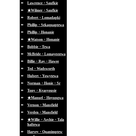
Lawrence・Saufkie
★Wilmer・Saufkie
Robert・Lomadapki
Phillip・Sekaquaptewa
Phillip・Honanie
★Watson・Honanie
Bobbie・Tewa
McBride・Lomayestewa
Billie・Ray・Hawee
Ted・Wadsworth
Hubert・Yowytewa
Norman・Honie・Sr
Tony・Kyasyousie
★Manuel・Hoyungwa
Vernon・Mansfield
Verden・Mansfield
★Willie・Archie・Tala
haftewa
Harvey・Quanimptew