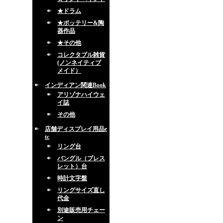
★ドラム
★ポッテリー&陶
器作品
★その他
コレクタブル雑貨
(ノンネイティブ
メイド）
インディアン関連Book
アリゾナハイウェ
イ誌
その他
店舗ディスプレイ用品e
tc
リング台
バングル（ブレス
レット）台
時計文字盤
リングサイズ直し
代金
別途販売用チェー
ン