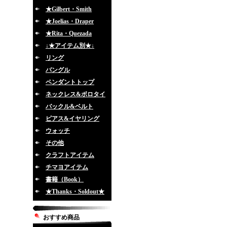
★Gilbert・Smith
★Joelias・Draper
★Rita・Quezada
↓★アイテム別★↓
リング
バングル
ペンダントトップ
ネックレス&ボロタイ
バックル&ベルト
ピアス&イヤリング
ウォッチ
その他
クラフトアイテム
チマヨアイテム
書籍（Book）
★Thanks・Soldout★
おすすめ商品