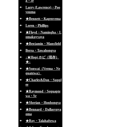
a・Jr
Larry (Lawrence)・Poo
youma
★Bennett・Kagenvema
Loren・Phillips
★Floyd・Namingha・L
omakuyvaya
★Benjamin・Mansfield
Berra・Tawahongva
↓★Hopi ホピ（現存）
★↓
★Sonwai（Verma・Ne
quatewa）
★Charles&Don・Suppl
ee
★Raymond・Sequapte
wa・Sr
★Sherian・Honhongva
★Bennard・Dallasvuya
oma
★Roy・Talahaftewa