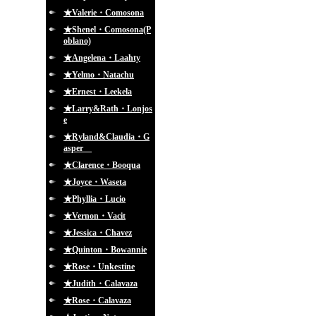
★Valerie・Comosona
★Shenel・Comosona(P
oblano)
★Angelena・Laahty
★Yelmo・Natachu
★Ernest・Leekela
★Larry&Rath・Lonjos
e
★Ryland&Claudia・G
asper
★Clarence・Booqua
★Joyce・Waseta
★Phyllia・Lucio
★Vernon・Vacit
★Jessica・Chavez
★Quinton・Bowannie
★Rose・Unkestine
★Judith・Calavaza
★Rose・Calavaza