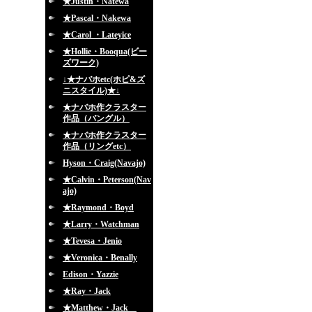
★Justin・Natewa
★Pascal・Nakewa
★Carol ・Lateyice
★Hollie・Booqua(ビー
ズワーク)
↓★ナバホetc(ホピ&ズ
ニスタイル)★↓
★ナバホ作クラスター
作品（バングル）
★ナバホ作クラスター
作品（リングetc）
Hyson・Craig(Navajo)
★Calvin・Peterson(Nav
ajo)
★Raymond・Boyd
★Larry・Watchman
★Tevesa・Jenio
★Veronica・Benally
Edison・Yazzie
★Ray・Jack
★Matthew・Jack