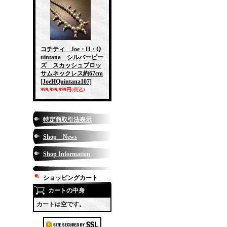
コチティ Joe・H・Q
uintana シルバービー
ズ スカッシュブロッ
サムネックレス約67cm
[JoeHQuintana107]
999,999,999円
(税込)
特定商取引法表示
Shop News
Shop Information
ショッピングカート
カートの中身
カートは空です。