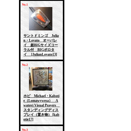
No.1
サントドミンゴ Julia
n・Lovato オーバレ
イ 超BIGサイズコー
ラル付 BIGボロタ
イ
[JulianLovato13]
No.2
ホピ Michael・Kaboti
e（Lomawywesa） A
watovi Visual Prayers
スタンディングディス
プレイ（置き物）
[kab
otie17]
No.3