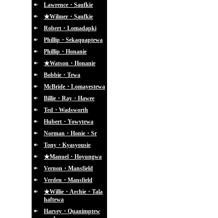
Lawrence・Saufkie
★Wilmer・Saufkie
Robert・Lomadapki
Phillip・Sekaquaptewa
Phillip・Honanie
★Watson・Honanie
Bobbie・Tewa
McBride・Lomayestewa
Billie・Ray・Hawee
Ted・Wadsworth
Hubert・Yowytewa
Norman・Honie・Sr
Tony・Kyasyousie
★Manuel・Hoyungwa
Vernon・Mansfield
Verden・Mansfield
★Willie・Archie・Tala
haftewa
Harvey・Quanimptew