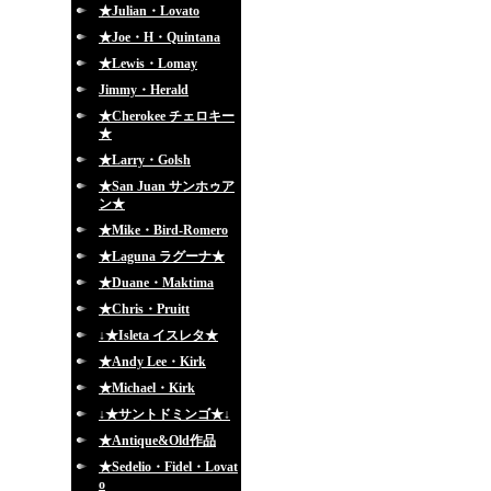
★Julian・Lovato
★Joe・H・Quintana
★Lewis・Lomay
Jimmy・Herald
★Cherokee チェロキー
★
★Larry・Golsh
★San Juan サンホゥア
ン★
★Mike・Bird-Romero
★Laguna ラグーナ★
★Duane・Maktima
★Chris・Pruitt
↓★Isleta イスレタ★
★Andy Lee・Kirk
★Michael・Kirk
↓★サントドミンゴ★↓
★Antique&Old作品
★Sedelio・Fidel・Lovat
o