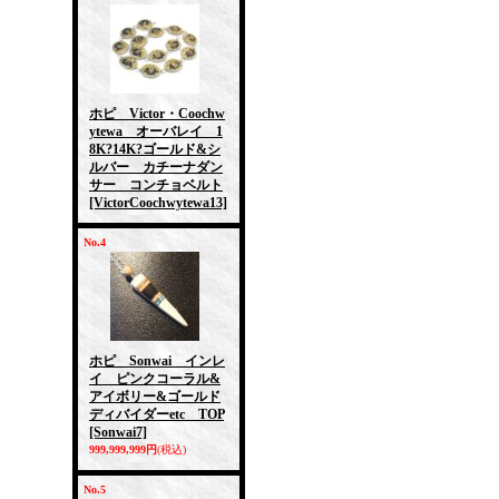
ホピ Victor・Coochw
ytewa オーバレイ 1
8K?14K?ゴールド&シ
ルバー カチーナダン
サー コンチョベルト
[VictorCoochwytewa13]
No.4
ホピ Sonwai インレ
イ ピンクコーラル&
アイボリー&ゴールド
ディバイダーetc TOP
[Sonwai7]
999,999,999円
(税込)
No.5