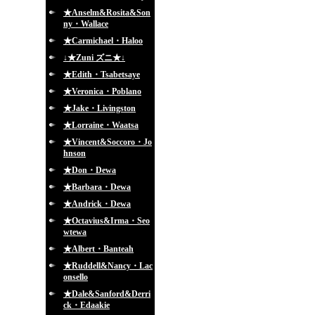
★Anselm&Rosita&Son
ny・Wallace
★Carmichael・Haloo
↓★Zuni ズニ★↓
★Edith・Tsabetsaye
★Veronica・Poblano
★Jake・Livingston
★Lorraine・Waatsa
★Vincent&Soccoro・Jo
hnson
★Don・Dewa
★Barbara・Dewa
★Andrick・Dewa
★Octavius&Irma・Seo
wtewa
★Albert・Banteah
★Ruddell&Nancy・Lac
onsello
★Dale&Sanford&Derri
ck・Edaakie