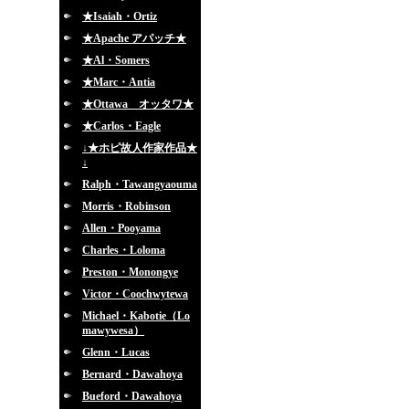
★Isaiah・Ortiz
★Apache アパッチ★
★Al・Somers
★Marc・Antia
★Ottawa オッタワ★
★Carlos・Eagle
↓★ホピ故人作家作品★
↓
Ralph・Tawangyaouma
Morris・Robinson
Allen・Pooyama
Charles・Loloma
Preston・Monongye
Victor・Coochwytewa
Michael・Kabotie（Lo
mawywesa）
Glenn・Lucas
Bernard・Dawahoya
Bueford・Dawahoya