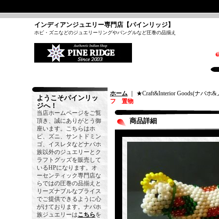
インディアンジュエリー専門店【パインリッジ】
ホピ・ズニなどのジュエリーリングやバングルなど圧巻の品揃え
ホーム
｜ ★Craft&Interior Goods(
ようこそパインリッ
フ 置物
ジへ！
当店ホームページをご覧
頂き、誠にありがとう御
商品詳細
座います。こちらはホ
ピ、ズニ、サントドミン
ゴ、イスレタなどナバホ
族以外のジュエリーとク
ラフトグッズを販売して
いるHPになります。オ
ーセンティック専門店な
らではの圧巻の品揃えと
リーズナブルなプライス
でご提供できるように心
がけております。ナバホ
族ジュエリーは
こちら
を