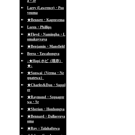
a・Jr
Larry (Lawrence)・Poo
youma
★Bennett・Kagenvema
Loren・Phillips
★Floyd・Namingha・L
omakuyvaya
★Benjamin・Mansfield
Berra・Tawahongva
↓★Hopi ホピ（現存）
★↓
★Sonwai（Verma・Ne
quatewa）
★Charles&Don・Suppl
ee
★Raymond・Sequapte
wa・Sr
★Sherian・Honhongva
★Bennard・Dallasvuya
oma
★Roy・Talahaftewa