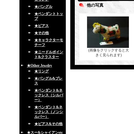
他の写真
★バングル
★ペンダントトッ
プ
★ピアス
★その他
★キャラクターモ
チーフ
(画像をクリックすると大
★ニードルポイン
きく見られます)
ト&クラスター
★Other Jewelry
★リング
★バングル&ブレ
ス
★ペンダント&ネ
ックレス（シルバ
ー）
★ペンダント&ネ
ックレス（ノンシ
ルバー）
★ピアス&その他
★スー&シャイアンetc