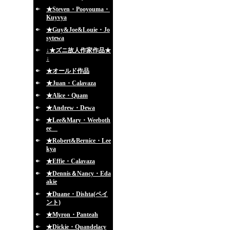
★Steven・Pooyouma・
Kuyvya
★Guy&Joe&Louie・Jo
sytewa
↓★ズニ故人作家作品★
↓
★オールド作品
★Juan・Calavaza
★Alice・Quam
★Andrew・Dewa
★Lee&Mary・Weeboth
ee
★Robert&Bernice・Lee
kya
★Effie・Calavaza
★Dennis＆Nancy・Eda
akie
★Duane・Dishta(ペイ
ント)
★Myron・Panteah
★Dickie・Quandelacy