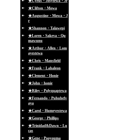
★Cyrus・Josytewa・Jr
★Clifton・Mowa
★Augustine・Mowa・J
r
★Shannon・Talawepi
★Loren・Sakeva・Qu
mawunu
★Arthur・Allen・Lom
ayestewa
★Chris・Mansfield
★Frank・Lahaleon
★Clement・Honie
★John・honie
★Riley・Polyquaptewa
★Fernando・Puhuhefv
aya
★Carol・Humeyestewa
★George・Phillips
★Trinidad&Dawn・Lu
cas
★Gene・Pooyouma