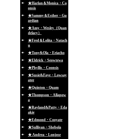
★Harlan＆Monica・Co
onsis
★Sammy＆Esther・Gu
ardian
★Amy・Wesley（Quan
delacy）
★Fred＆Lolita・Natach
u
★Tony&Ola・Eriacho
★Eldrick・Seowtewa
★Phyllis・Coonsis
★Susie&Faye・Lowsay
atee
★Quinton・Quam
★Thompson・Allapow
a
★Rayland&Patty・Eda
akie
★Edmond・Cooyate
★Sullivan・Shebola
★ Andrea・Lonjose