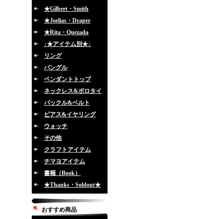
★Gilbert・Smith
★Joelias・Draper
★Rita・Quezada
↓★アイテム別★↓
リング
バングル
ペンダントトップ
ネックレス&ボロタイ
バックル&ベルト
ピアス&イヤリング
ウォッチ
その他
クラフトアイテム
チマヨアイテム
書籍（Book）
★Thanks・Soldout★
おすすめ商品