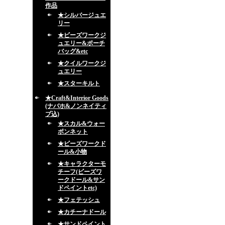
作品
★シルバージュエ
リー
★ビーズワークジ
ュエリー&ポーチ
バッグ&etc
★クイルワークジ
ュエリー
★スターキルト
★Craft&Interior Goods
(ナバホ&ノンネイティ
ブ込)
★スカル&ウォー
ボンネット
★ビーズワークド
ール&小物
★キャラクターモ
チーフ(ビーズワ
ークドール&サン
ドペイントetc)
★フェテッシュ
★カチーナドール
★サンドペイント