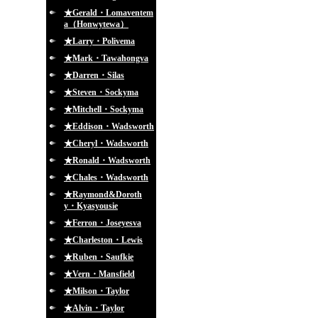
★Gerald・Lomaventem
a（Honwytewa）
★Larry・Polivema
★Mark・Tawahongva
★Darren・Silas
★Steven・Sockyma
★Mitchell・Sockyma
★Eddison・Wadsworth
★Cheryl・Wadsworth
★Ronald・Wadsworth
★Chales・Wadsworth
★Raymond&Doroth
y・Kyasyousie
★Ferron・Joseyesva
★Charleston・Lewis
★Ruben・Saufkie
★Vern・Mansfield
★Milson・Taylor
★Alvin・Taylor