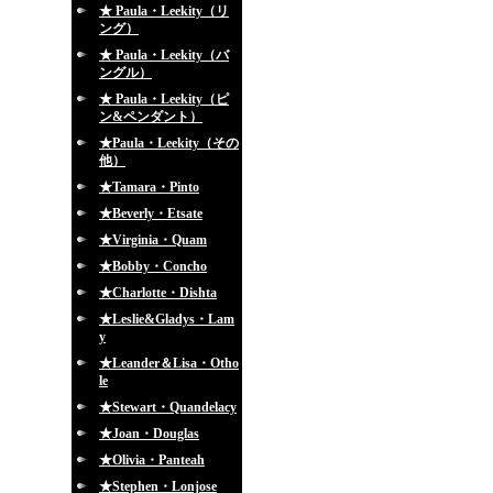
★ Paula・Leekity（リ
ング）
★ Paula・Leekity（バ
ングル）
★ Paula・Leekity（ピ
ン&ペンダント）
★Paula・Leekity（その
他）
★Tamara・Pinto
★Beverly・Etsate
★Virginia・Quam
★Bobby・Concho
★Charlotte・Dishta
★Leslie&Gladys・Lam
y
★Leander＆Lisa・Otho
le
★Stewart・Quandelacy
★Joan・Douglas
★Olivia・Panteah
★Stephen・Lonjose