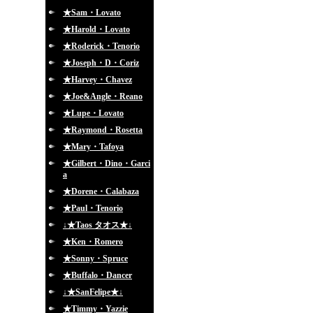
★Sam・Lovato
★Harold・Lovato
★Roderick・Tenorio
★Joseph・D・Coriz
★Harvey・Chavez
★Joe&Angle・Reano
★Lupe・Lovato
★Raymond・Rosetta
★Mary・Tafoya
★Gilbert・Dino・Garci
a
★Dorene・Calabaza
★Paul・Tenorio
↓★Taos タオス★↓
★Ken・Romero
★Sonny・Spruce
★Buffalo・Dancer
↓★SanFelipe★↓
★Timmy・Yazzie