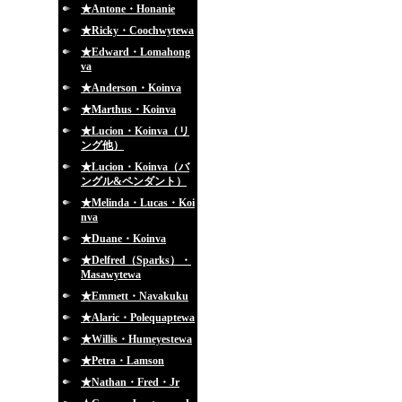
★Antone・Honanie
★Ricky・Coochwytewa
★Edward・Lomahong
va
★Anderson・Koinva
★Marthus・Koinva
★Lucion・Koinva（リ
ング他）
★Lucion・Koinva（バ
ングル&ペンダント）
★Melinda・Lucas・Koi
nva
★Duane・Koinva
★Delfred（Sparks）・
Masawytewa
★Emmett・Navakuku
★Alaric・Polequaptewa
★Willis・Humeyestewa
★Petra・Lamson
★Nathan・Fred・Jr