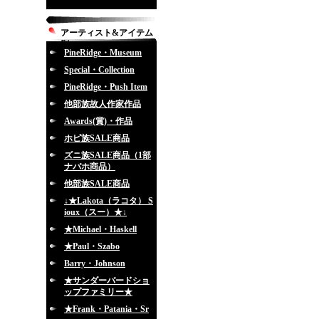
アーティスト&アイテム
別
PineRidge・Museum
Special・Collection
PineRidge・Push Item
他部族故人作家作品
Awards(賞)・作品
ホピ族SALE商品
ズニ族SALE商品（1部
ナバホ商品）
他部族SALE商品
↓★Lakota（ラコタ） S
ioux（スー）★↓
★Michael・Haskell
★Paul・Szabo
Barry・Johnson
★サンダーバードショ
ップファミリー★
★Frank・Patania・Sr