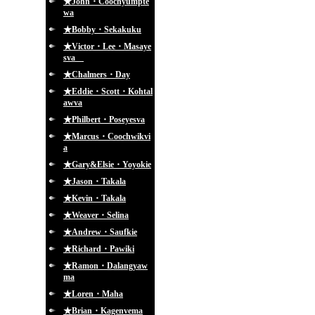
★John・Coochyumpte
wa
★Bobby・Sekakuku
★Victor・Lee・Masaye
sva
★Chalmers・Day
★Eddie・Scott・Kohtal
awva
★Philbert・Poseyesva
★Marcus・Coochwikvi
a
★Gary&Elsie・Yoyokie
★Jason・Takala
★Kevin・Takala
★Weaver・Selina
★Andrew・Saufkie
★Richard・Pawiki
★Ramon・Dalangyaw
ma
★Loren・Maha
★Brian・Kagenvema