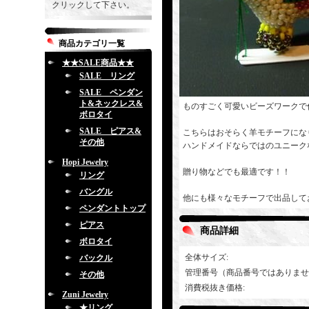
クリックして下さい。
商品カテゴリ一覧
★★SALE商品★★
SALE リング
SALE ペンダン
ト&ネックレス&
ものすごく可愛いビーズワークで
ボロタイ
SALE ピアス&
こちらはおそらく羊モチーフにな
その他
ハンドメイドならではのユニーク
Hopi Jewelry
贈り物などでも最適です！！
リング
バングル
他にも様々なモチーフで出品して
ペンダントトップ
ピアス
商品詳細
ボロタイ
全体サイズ
:
バックル
管理番号（商品番号ではありませ
その他
消費税抜き価格
:
Zuni Jewelry
★リング