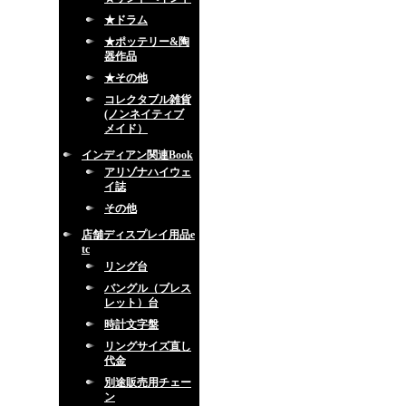
★ドラム
★ポッテリー&陶
器作品
★その他
コレクタブル雑貨
(ノンネイティブ
メイド）
インディアン関連Book
アリゾナハイウェ
イ誌
その他
店舗ディスプレイ用品e
tc
リング台
バングル（ブレス
レット）台
時計文字盤
リングサイズ直し
代金
別途販売用チェー
ン