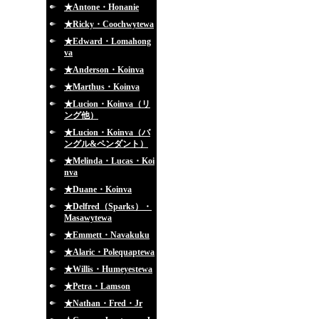
★Antone・Honanie
★Ricky・Coochwytewa
★Edward・Lomahong
va
★Anderson・Koinva
★Marthus・Koinva
★Lucion・Koinva（リ
ング他）
★Lucion・Koinva（バ
ングル&ペンダント）
★Melinda・Lucas・Koi
nva
★Duane・Koinva
★Delfred（Sparks）・
Masawytewa
★Emmett・Navakuku
★Alaric・Polequaptewa
★Willis・Humeyestewa
★Petra・Lamson
★Nathan・Fred・Jr