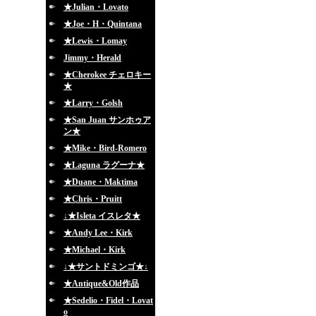
★Julian・Lovato
★Joe・H・Quintana
★Lewis・Lomay
Jimmy・Herald
★Cherokee チェロキー
★
★Larry・Golsh
★San Juan サンホゥア
ン★
★Mike・Bird-Romero
★Laguna ラグーナ★
★Duane・Maktima
★Chris・Pruitt
↓★Isleta イスレタ★
★Andy Lee・Kirk
★Michael・Kirk
↓★サントドミンゴ★↓
★Antique&Old作品
★Sedelio・Fidel・Lovat
o