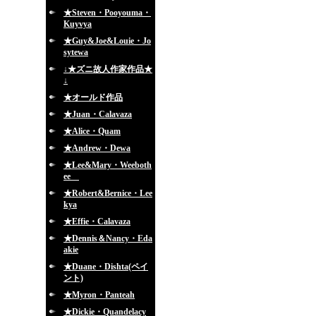
★Steven・Pooyouma・
Kuyvya
★Guy&Joe&Louie・Jo
sytewa
↓★ズニ故人作家作品★
↓
★オールド作品
★Juan・Calavaza
★Alice・Quam
★Andrew・Dewa
★Lee&Mary・Weeboth
ee
★Robert&Bernice・Lee
kya
★Effie・Calavaza
★Dennis＆Nancy・Eda
akie
★Duane・Dishta(ペイ
ント)
★Myron・Panteah
★Dickie・Quandelacy