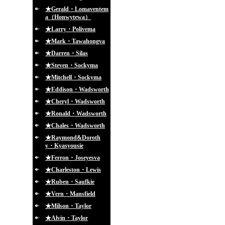
★Gerald・Lomaventem
a（Honwytewa）
★Larry・Polivema
★Mark・Tawahongva
★Darren・Silas
★Steven・Sockyma
★Mitchell・Sockyma
★Eddison・Wadsworth
★Cheryl・Wadsworth
★Ronald・Wadsworth
★Chales・Wadsworth
★Raymond&Doroth
y・Kyasyousie
★Ferron・Joseyesva
★Charleston・Lewis
★Ruben・Saufkie
★Vern・Mansfield
★Milson・Taylor
★Alvin・Taylor