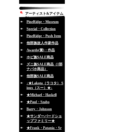
アーティスト&アイテム
別
PineRidge・Museum
Special・Collection
PineRidge・Push Item
他部族故人作家作品
Awards(賞)・作品
ホピ族SALE商品
ズニ族SALE商品（1部
ナバホ商品）
他部族SALE商品
↓★Lakota（ラコタ） S
ioux（スー）★↓
★Michael・Haskell
★Paul・Szabo
Barry・Johnson
★サンダーバードショ
ップファミリー★
★Frank・Patania・Sr