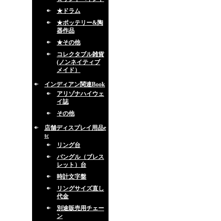
★ドラム
★ポッテリー&陶
器作品
★その他
コレクタブル雑貨
(ノンネイティブ
メイド）
インディアン関連Book
アリゾナハイウェ
イ誌
その他
店舗ディスプレイ用品e
tc
リング台
バングル（ブレス
レット）台
時計文字盤
リングサイズ直し
代金
別途販売用チェー
ン