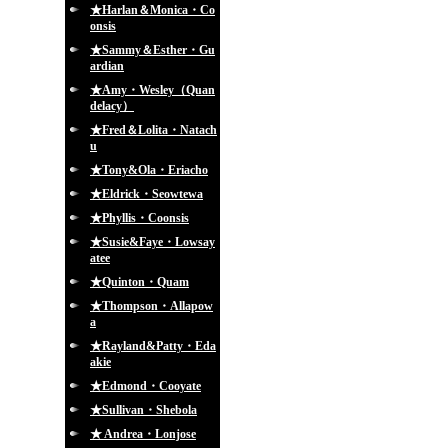
★Harlan＆Monica・Co
onsis
★Sammy＆Esther・Gu
ardian
★Amy・Wesley（Quan
delacy）
★Fred＆Lolita・Natach
u
★Tony&Ola・Eriacho
★Eldrick・Seowtewa
★Phyllis・Coonsis
★Susie&Faye・Lowsay
atee
★Quinton・Quam
★Thompson・Allapow
a
★Rayland&Patty・Eda
akie
★Edmond・Cooyate
★Sullivan・Shebola
★ Andrea・Lonjose