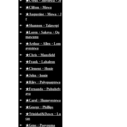
★Cyrus・Josytewa・Jr
★Clifton・Mowa
★Augustine・Mowa・J
r
★Shannon・Talawepi
★Loren・Sakeva・Qu
mawunu
★Arthur・Allen・Lom
ayestewa
★Chris・Mansfield
★Frank・Lahaleon
★Clement・Honie
★John・honie
★Riley・Polyquaptewa
★Fernando・Puhuhefv
aya
★Carol・Humeyestewa
★George・Phillips
★Trinidad&Dawn・Lu
cas
★Gene・Pooyouma