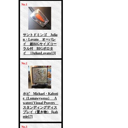
No.1
サントドミンゴ Julia
n・Lovato オーバレ
イ 超BIGサイズコー
ラル付 BIGボロタ
イ
[JulianLovato13]
No.2
ホピ Michael・Kaboti
e（Lomawywesa） A
watovi Visual Prayers
スタンディングディス
プレイ（置き物）
[kab
otie17]
No.3