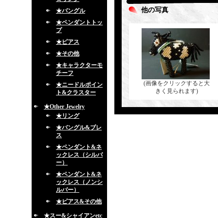
他の写真
★バングル
★ペンダントトッ
プ
★ピアス
★その他
★キャラクターモ
チーフ
(画像をクリックすると大
★ニードルポイン
きく見られます)
ト&クラスター
★Other Jewelry
★リング
★バングル&ブレ
ス
★ペンダント&ネ
ックレス（シルバ
ー）
★ペンダント&ネ
ックレス（ノンシ
ルバー）
★ピアス&その他
★スー&シャイアンetc