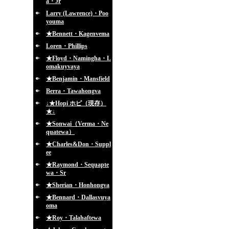
a・Jr
Larry (Lawrence)・Poo
youma
★Bennett・Kagenvema
Loren・Phillips
★Floyd・Namingha・L
omakuyvaya
★Benjamin・Mansfield
Berra・Tawahongva
↓★Hopi ホピ（現存）
★↓
★Sonwai（Verma・Ne
quatewa）
★Charles&Don・Suppl
ee
★Raymond・Sequapte
wa・Sr
★Sherian・Honhongva
★Bennard・Dallasvuya
oma
★Roy・Talahaftewa