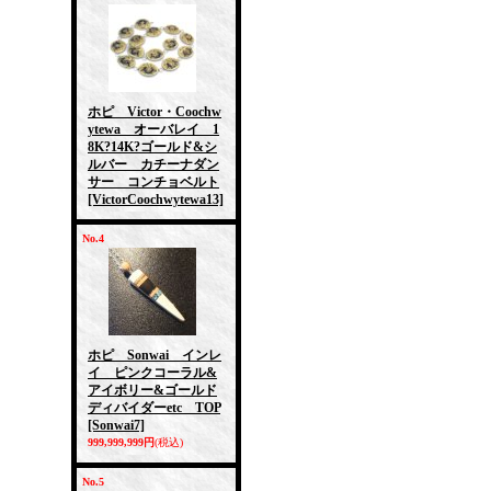
ホピ Victor・Coochw
ytewa オーバレイ 1
8K?14K?ゴールド&シ
ルバー カチーナダン
サー コンチョベルト
[VictorCoochwytewa13]
No.4
ホピ Sonwai インレ
イ ピンクコーラル&
アイボリー&ゴールド
ディバイダーetc TOP
[Sonwai7]
999,999,999円
(税込)
No.5