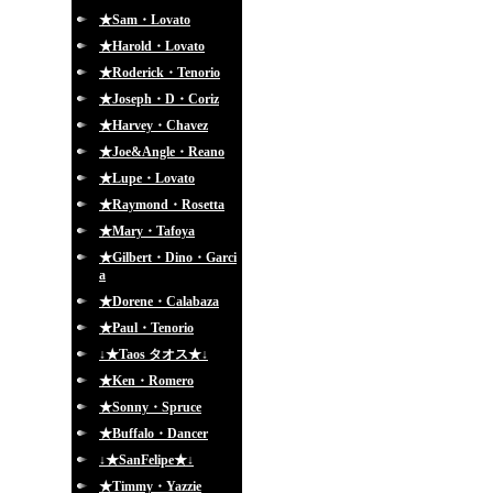
★Sam・Lovato
★Harold・Lovato
★Roderick・Tenorio
★Joseph・D・Coriz
★Harvey・Chavez
★Joe&Angle・Reano
★Lupe・Lovato
★Raymond・Rosetta
★Mary・Tafoya
★Gilbert・Dino・Garci
a
★Dorene・Calabaza
★Paul・Tenorio
↓★Taos タオス★↓
★Ken・Romero
★Sonny・Spruce
★Buffalo・Dancer
↓★SanFelipe★↓
★Timmy・Yazzie