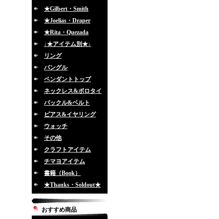
★Gilbert・Smith
★Joelias・Draper
★Rita・Quezada
↓★アイテム別★↓
リング
バングル
ペンダントトップ
ネックレス&ボロタイ
バックル&ベルト
ピアス&イヤリング
ウォッチ
その他
クラフトアイテム
チマヨアイテム
書籍（Book）
★Thanks・Soldout★
おすすめ商品