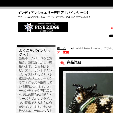
インディアンジュエリー専門店【パインリッジ】
ホピ・ズニなどのジュエリーリングやバングルなど圧巻の品揃え
ホーム
｜ ★Craft&Interior Goods(
ようこそパインリッ
フ 置物
ジへ！
当店ホームページをご覧
頂き、誠にありがとう御
商品詳細
座います。こちらはホ
ピ、ズニ、サントドミン
ゴ、イスレタなどナバホ
族以外のジュエリーとク
ラフトグッズを販売して
いるHPになります。オ
ーセンティック専門店な
らではの圧巻の品揃えと
リーズナブルなプライス
でご提供できるように心
がけております。ナバホ
族ジュエリーは
こちら
を