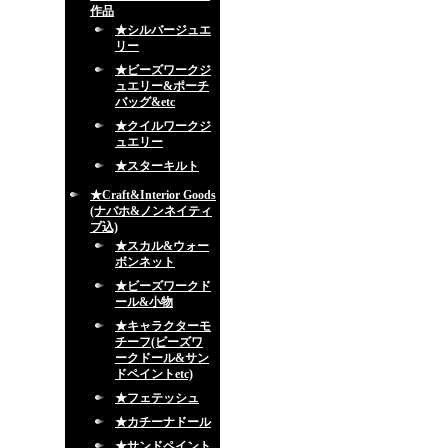
作品
★シルバージュエ
リー
★ビーズワークジ
ュエリー&ポーチ
バッグ&etc
★クイルワークジ
ュエリー
★スターキルト
★Craft&Interior Goods
(ナバホ&ノンネイティ
ブ込)
★スカル&ウォー
ボンネット
★ビーズワークド
ール&小物
★キャラクターモ
チーフ(ビーズワ
ークドール&サン
ドペイントetc)
★フェテッシュ
★カチーナドール
★サンドペイント