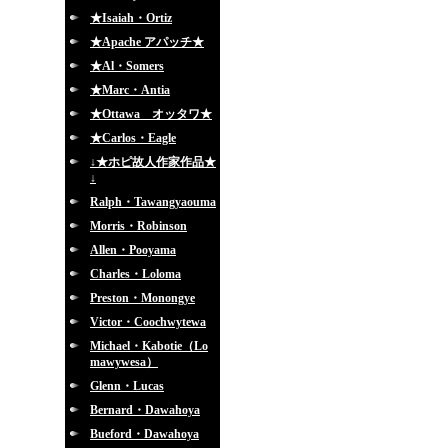
★Isaiah・Ortiz
★Apache アパッチ★
★Al・Somers
★Marc・Antia
★Ottawa オッタワ★
★Carlos・Eagle
↓★ホピ故人作家作品★
↓
Ralph・Tawangyaouma
Morris・Robinson
Allen・Pooyama
Charles・Loloma
Preston・Monongye
Victor・Coochwytewa
Michael・Kabotie（Lo
mawywesa）
Glenn・Lucas
Bernard・Dawahoya
Bueford・Dawahoya