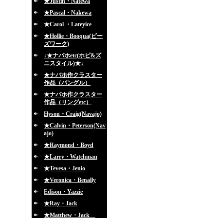
★Justin・Natewa
★Pascal・Nakewa
★Carol ・Lateyice
★Hollie・Booqua(ビー
ズワーク)
↓★ナバホetc(ホピ&ズ
ニスタイル)★↓
★ナバホ作クラスター
作品（バングル）
★ナバホ作クラスター
作品（リングetc）
Hyson・Craig(Navajo)
★Calvin・Peterson(Nav
ajo)
★Raymond・Boyd
★Larry・Watchman
★Tevesa・Jenio
★Veronica・Benally
Edison・Yazzie
★Ray・Jack
★Matthew・Jack