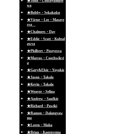
★John・Coochyumpte
wa
★Bobby・Sekakuku
★Victor・Lee・Masaye
sva
★Chalmers・Day
★Eddie・Scott・Kohtal
awva
★Philbert・Poseyesva
★Marcus・Coochwikvi
a
★Gary&Elsie・Yoyokie
★Jason・Takala
★Kevin・Takala
★Weaver・Selina
★Andrew・Saufkie
★Richard・Pawiki
★Ramon・Dalangyaw
ma
★Loren・Maha
★Brian・Kagenvema