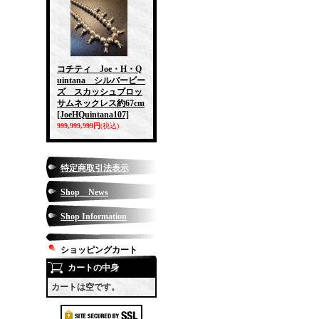
コチティ Joe・H・Q
uintana シルバービー
ズ スカッシュブロッ
サムネックレス約67cm
[JoeHQuintana107]
999,999,999円
(税込)
特定商取引法表示
Shop News
Shop Information
ショッピングカート
カートの中身
カートは空です。