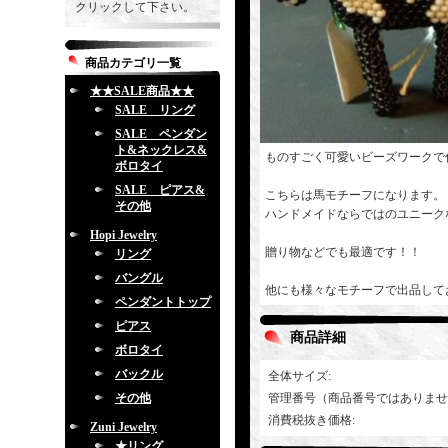
クリックして下さい。
商品カテゴリ一覧
★★SALE商品★★
SALE リング
SALE ペンダン
ト&ネックレス&
ものすごく可愛いビーズワークで
ボロタイ
SALE ピアス&
こちらは馬モチーフになります。
その他
ハンドメイドならではのユニーク
Hopi Jewelry
贈り物などでも最適です！！
リング
バングル
他にも様々なモチーフで出品して
ペンダントトップ
ピアス
商品詳細
ボロタイ
バックル
全体サイズ
:
その他
管理番号（商品番号ではありませ
消費税抜き価格
:
Zuni Jewelry
★リング