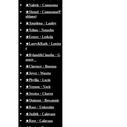
★Valerie・Comosona
★Shenel・Comosona(P
oblano)
★Angelena・Laahty
★Yelmo・Natachu
★Ernest・Leekela
★Larry&Rath・Lonjos
e
★Ryland&Claudia・G
asper
★Clarence・Booqua
★Joyce・Waseta
★Phyllia・Lucio
★Vernon・Vacit
★Jessica・Chavez
★Quinton・Bowannie
★Rose・Unkestine
★Judith・Calavaza
★Rose・Calavaza