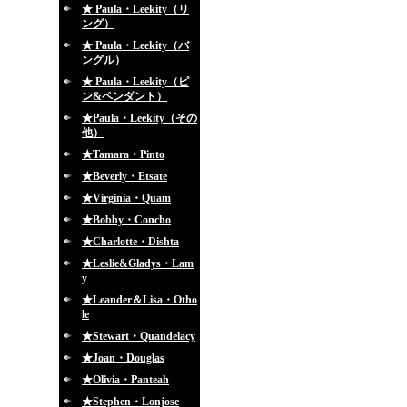
★ Paula・Leekity（リ
ング）
★ Paula・Leekity（バ
ングル）
★ Paula・Leekity（ピ
ン&ペンダント）
★Paula・Leekity（その
他）
★Tamara・Pinto
★Beverly・Etsate
★Virginia・Quam
★Bobby・Concho
★Charlotte・Dishta
★Leslie&Gladys・Lam
y
★Leander＆Lisa・Otho
le
★Stewart・Quandelacy
★Joan・Douglas
★Olivia・Panteah
★Stephen・Lonjose