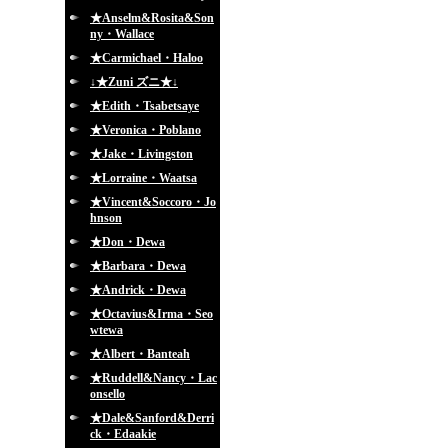
★Anselm&Rosita&Son
ny・Wallace
★Carmichael・Haloo
↓★Zuni ズニ★↓
★Edith・Tsabetsaye
★Veronica・Poblano
★Jake・Livingston
★Lorraine・Waatsa
★Vincent&Soccoro・Jo
hnson
★Don・Dewa
★Barbara・Dewa
★Andrick・Dewa
★Octavius&Irma・Seo
wtewa
★Albert・Banteah
★Ruddell&Nancy・Lac
onsello
★Dale&Sanford&Derri
ck・Edaakie