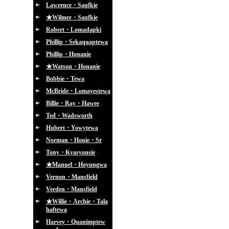
Lawrence・Saufkie
★Wilmer・Saufkie
Robert・Lomadapki
Phillip・Sekaquaptewa
Phillip・Honanie
★Watson・Honanie
Bobbie・Tewa
McBride・Lomayestewa
Billie・Ray・Hawee
Ted・Wadsworth
Hubert・Yowytewa
Norman・Honie・Sr
Tony・Kyasyousie
★Manuel・Hoyungwa
Vernon・Mansfield
Verden・Mansfield
★Willie・Archie・Tala
haftewa
Harvey・Quanimptew