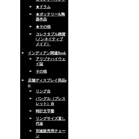
★ドラム
★ポッテリー&陶
器作品
★その他
コレクタブル雑貨
(ノンネイティブ
メイド）
インディアン関連Book
アリゾナハイウェ
イ誌
その他
店舗ディスプレイ用品e
tc
リング台
バングル（ブレス
レット）台
時計文字盤
リングサイズ直し
代金
別途販売用チェー
ン