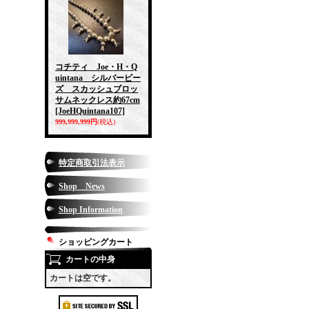
コチティ Joe・H・Q
uintana シルバービー
ズ スカッシュブロッ
サムネックレス約67cm
[JoeHQuintana107]
999,999,999円
(税込)
特定商取引法表示
Shop News
Shop Information
ショッピングカート
カートの中身
カートは空です。