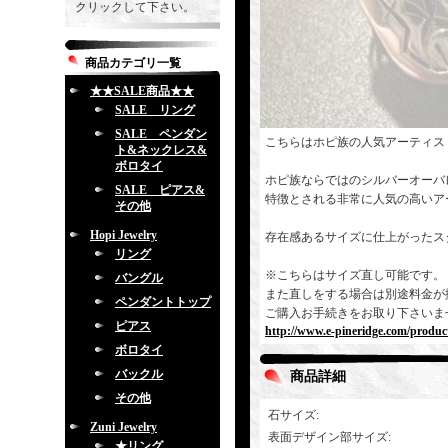
クリックして下さい。
商品カテゴリ一覧
★★SALE商品★★
SALE リング
SALE ペンダン
こちらはホピ族の人気アーティス
ト&ネックレス&
ボロタイ
ホピ族ならではのシルバーオーバ
SALE ピアス&
特徴とされる非常に人気の高いア
その他
Hopi Jewelry
存在感あるサイズに仕上がったス
リング
※こちらはサイズ直し可能です。
バングル
また直しをする場合は別途料金が
ペンダントトップ
ご購入お手続きをお取り下さいま
ピアス
http://www.e-pineridge.com/produc
ボロタイ
バックル
商品詳細
その他
石サイズ
:
Zuni Jewelry
表面デザイン部サイズ
:
★リング