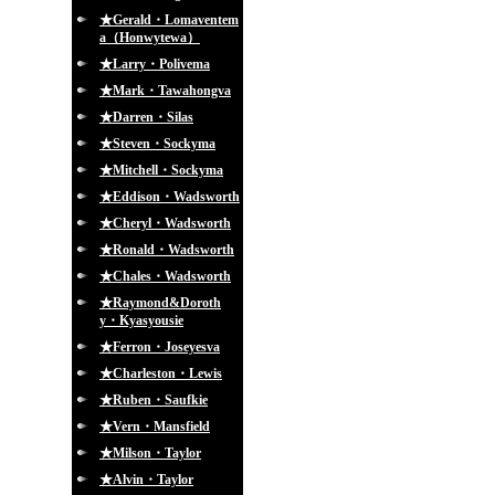
★Gerald・Lomaventem
a（Honwytewa）
★Larry・Polivema
★Mark・Tawahongva
★Darren・Silas
★Steven・Sockyma
★Mitchell・Sockyma
★Eddison・Wadsworth
★Cheryl・Wadsworth
★Ronald・Wadsworth
★Chales・Wadsworth
★Raymond&Doroth
y・Kyasyousie
★Ferron・Joseyesva
★Charleston・Lewis
★Ruben・Saufkie
★Vern・Mansfield
★Milson・Taylor
★Alvin・Taylor