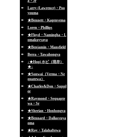
a・Jr
Larry (Lawrence)・Poo
youma
★Bennett・Kagenvema
Loren・Phillips
★Floyd・Namingha・L
omakuyvaya
★Benjamin・Mansfield
Berra・Tawahongva
↓★Hopi ホピ（現存）
★↓
★Sonwai（Verma・Ne
quatewa）
★Charles&Don・Suppl
ee
★Raymond・Sequapte
wa・Sr
★Sherian・Honhongva
★Bennard・Dallasvuya
oma
★Roy・Talahaftewa