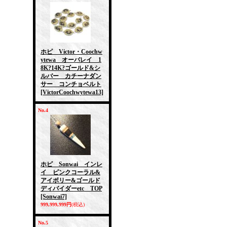
ホピ Victor・Coochw
ytewa オーバレイ 1
8K?14K?ゴールド&シ
ルバー カチーナダン
サー コンチョベルト
[VictorCoochwytewa13]
No.4
ホピ Sonwai インレ
イ ピンクコーラル&
アイボリー&ゴールド
ディバイダーetc TOP
[Sonwai7]
999,999,999円
(税込)
No.5