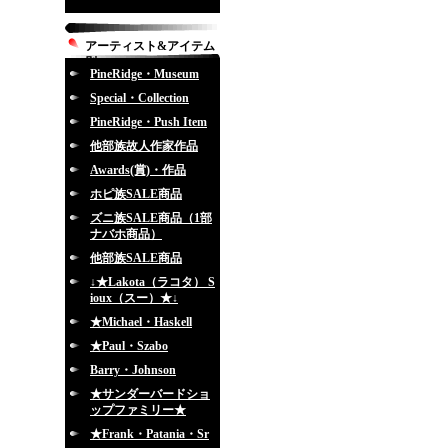
アーティスト&アイテム
別
PineRidge・Museum
Special・Collection
PineRidge・Push Item
他部族故人作家作品
Awards(賞)・作品
ホピ族SALE商品
ズニ族SALE商品（1部
ナバホ商品）
他部族SALE商品
↓★Lakota（ラコタ） S
ioux（スー）★↓
★Michael・Haskell
★Paul・Szabo
Barry・Johnson
★サンダーバードショ
ップファミリー★
★Frank・Patania・Sr