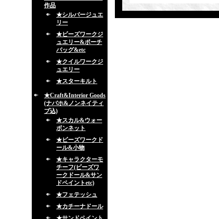
作品
★シルバージュエ
リー
★ビーズワークジ
ュエリー&ポーチ
バッグ&etc
★クイルワークジ
ュエリー
★スターキルト
★Craft&Interior Goods
(ナバホ&ノンネイティ
ブ込)
★スカル&ウォー
ボンネット
★ビーズワークド
ール&小物
★キャラクターモ
チーフ(ビーズワ
ークドール&サン
ドペイントetc)
★フェテッシュ
★カチーナドール
★サンドペイント