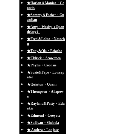
★Harlan＆Monica・Co
onsis
★Sammy＆Esther・Gu
ardian
★Amy・Wesley（Quan
delacy）
★Fred＆Lolita・Natach
u
★Tony&Ola・Eriacho
★Eldrick・Seowtewa
★Phyllis・Coonsis
★Susie&Faye・Lowsay
atee
★Quinton・Quam
★Thompson・Allapow
a
★Rayland&Patty・Eda
akie
★Edmond・Cooyate
★Sullivan・Shebola
★ Andrea・Lonjose