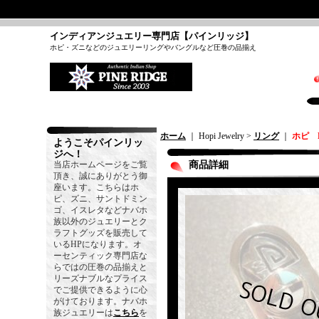
インディアンジュエリー専門店【パインリッジ】
ホピ・ズニなどのジュエリーリングやバングルなど圧巻の品揃え
ホーム
｜ Hopi Jewelry >
リング
｜
ホピ 
ようこそパインリッ
ジへ！
当店ホームページをご覧
商品詳細
頂き、誠にありがとう御
座います。こちらはホ
ピ、ズニ、サントドミン
ゴ、イスレタなどナバホ
族以外のジュエリーとク
ラフトグッズを販売して
いるHPになります。オ
ーセンティック専門店な
らではの圧巻の品揃えと
リーズナブルなプライス
でご提供できるように心
がけております。ナバホ
族ジュエリーは
こちら
を