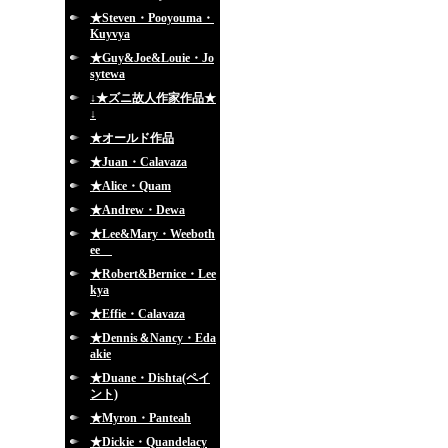
★Steven・Pooyouma・
Kuyvya
★Guy&Joe&Louie・Jo
sytewa
↓★ズニ故人作家作品★
↓
★オールド作品
★Juan・Calavaza
★Alice・Quam
★Andrew・Dewa
★Lee&Mary・Weeboth
ee
★Robert&Bernice・Lee
kya
★Effie・Calavaza
★Dennis＆Nancy・Eda
akie
★Duane・Dishta(ペイ
ント)
★Myron・Panteah
★Dickie・Quandelacy