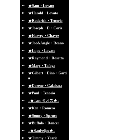
★Sam・Lovato
★Harold・Lovato
★Roderick・Tenorio
★Joseph・D・Coriz
★Harvey・Chavez
★Joe&Angle・Reano
★Lupe・Lovato
★Raymond・Rosetta
★Mary・Tafoya
★Gilbert・Dino・Garci
a
★Dorene・Calabaza
★Paul・Tenorio
↓★Taos タオス★↓
★Ken・Romero
★Sonny・Spruce
★Buffalo・Dancer
↓★SanFelipe★↓
★Timmy・Yazzie