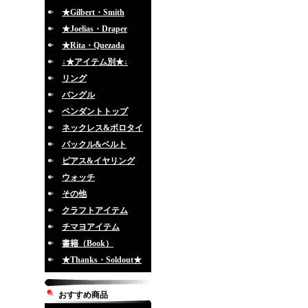
★Gilbert・Smith
★Joelias・Draper
★Rita・Quezada
↓★アイテム別★↓
リング
バングル
ペンダントトップ
ネックレス&ボロタイ
バックル&ベルト
ピアス&イヤリング
ウォッチ
その他
クラフトアイテム
チマヨアイテム
書籍（Book）
★Thanks・Soldout★
おすすめ商品