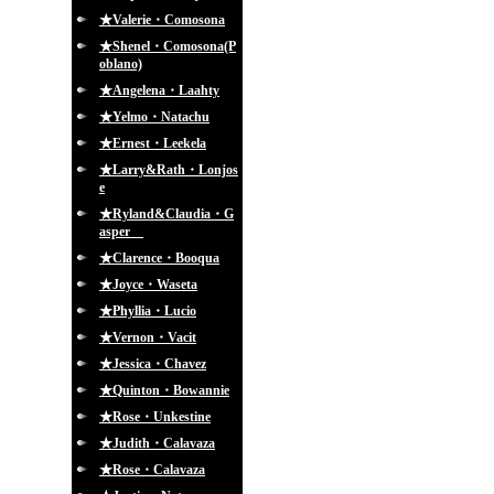
★Valerie・Comosona
★Shenel・Comosona(P
oblano)
★Angelena・Laahty
★Yelmo・Natachu
★Ernest・Leekela
★Larry&Rath・Lonjos
e
★Ryland&Claudia・G
asper
★Clarence・Booqua
★Joyce・Waseta
★Phyllia・Lucio
★Vernon・Vacit
★Jessica・Chavez
★Quinton・Bowannie
★Rose・Unkestine
★Judith・Calavaza
★Rose・Calavaza