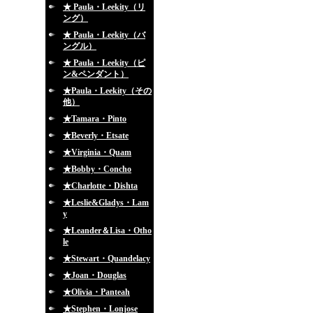
★ Paula・Leekity（リ
ング）
★ Paula・Leekity（バ
ングル）
★ Paula・Leekity（ピ
ン&ペンダント）
★Paula・Leekity（その
他）
★Tamara・Pinto
★Beverly・Etsate
★Virginia・Quam
★Bobby・Concho
★Charlotte・Dishta
★Leslie&Gladys・Lam
y
★Leander＆Lisa・Otho
le
★Stewart・Quandelacy
★Joan・Douglas
★Olivia・Panteah
★Stephen・Lonjose