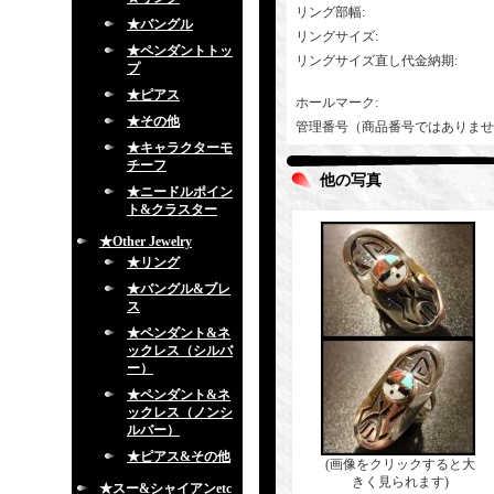
リング部幅
:
★バングル
リングサイズ
:
★ペンダントトッ
リングサイズ直し代金納期
:
プ
★ピアス
ホールマーク
:
★その他
管理番号（商品番号ではありませ
★キャラクターモ
チーフ
他の写真
★ニードルポイン
ト&クラスター
★Other Jewelry
★リング
★バングル&ブレ
ス
★ペンダント&ネ
ックレス（シルバ
ー）
★ペンダント&ネ
ックレス（ノンシ
ルバー）
★ピアス&その他
(画像をクリックすると大
きく見られます)
★スー&シャイアンetc