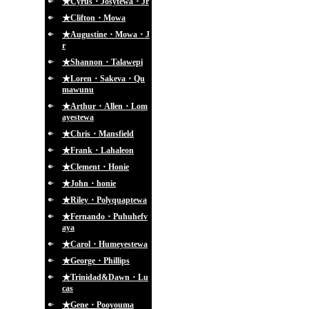
★Cyrus・Josytewa・Jr
★Clifton・Mowa
★Augustine・Mowa・J
r
★Shannon・Talawepi
★Loren・Sakeva・Qu
mawunu
★Arthur・Allen・Lom
ayestewa
★Chris・Mansfield
★Frank・Lahaleon
★Clement・Honie
★John・honie
★Riley・Polyquaptewa
★Fernando・Puhuhefv
aya
★Carol・Humeyestewa
★George・Phillips
★Trinidad&Dawn・Lu
cas
★Gene・Pooyouma