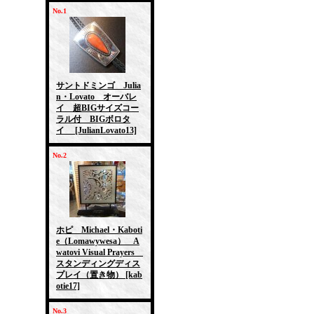
No.1
サントドミンゴ Julia
n・Lovato オーバレ
イ 超BIGサイズコー
ラル付 BIGボロタ
イ
[JulianLovato13]
No.2
ホピ Michael・Kaboti
e（Lomawywesa） A
watovi Visual Prayers
スタンディングディス
プレイ（置き物）
[kab
otie17]
No.3