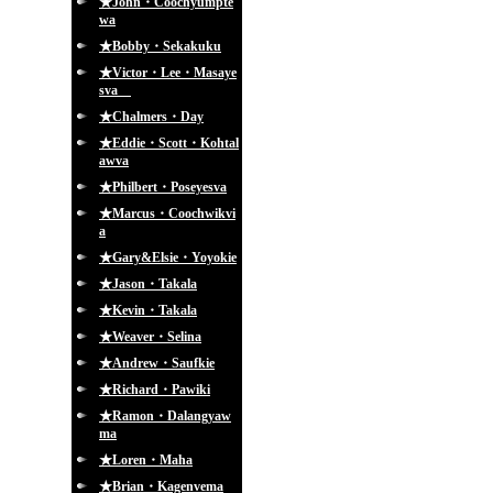
★John・Coochyumpte
wa
★Bobby・Sekakuku
★Victor・Lee・Masaye
sva
★Chalmers・Day
★Eddie・Scott・Kohtal
awva
★Philbert・Poseyesva
★Marcus・Coochwikvi
a
★Gary&Elsie・Yoyokie
★Jason・Takala
★Kevin・Takala
★Weaver・Selina
★Andrew・Saufkie
★Richard・Pawiki
★Ramon・Dalangyaw
ma
★Loren・Maha
★Brian・Kagenvema