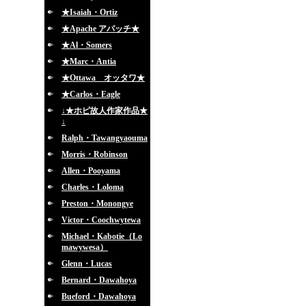
★Isaiah・Ortiz
★Apache アパッチ★
★Al・Somers
★Marc・Antia
★Ottawa オッタワ★
★Carlos・Eagle
↓★ホピ故人作家作品★
↓
Ralph・Tawangyaouma
Morris・Robinson
Allen・Pooyama
Charles・Loloma
Preston・Monongye
Victor・Coochwytewa
Michael・Kabotie（Lo
mawywesa）
Glenn・Lucas
Bernard・Dawahoya
Bueford・Dawahoya