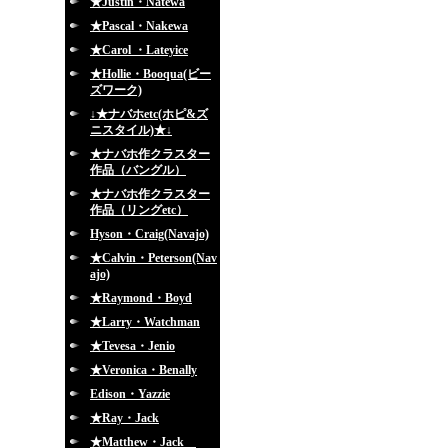
★Justin・Natewa
★Pascal・Nakewa
★Carol ・Lateyice
★Hollie・Booqua(ビー
ズワーク)
↓★ナバホetc(ホピ&ズ
ニスタイル)★↓
★ナバホ作クラスター
作品（バングル）
★ナバホ作クラスター
作品（リングetc）
Hyson・Craig(Navajo)
★Calvin・Peterson(Nav
ajo)
★Raymond・Boyd
★Larry・Watchman
★Tevesa・Jenio
★Veronica・Benally
Edison・Yazzie
★Ray・Jack
★Matthew・Jack