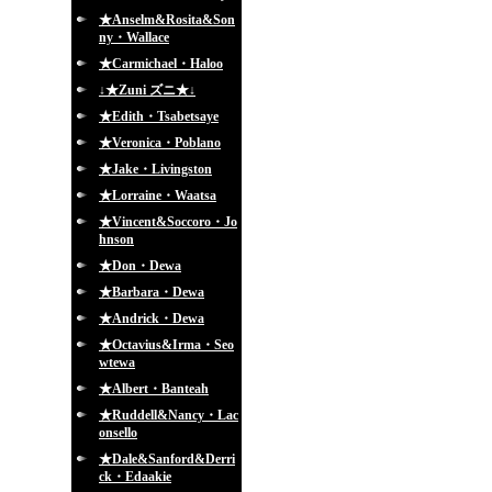
★Anselm&Rosita&Son
ny・Wallace
★Carmichael・Haloo
↓★Zuni ズニ★↓
★Edith・Tsabetsaye
★Veronica・Poblano
★Jake・Livingston
★Lorraine・Waatsa
★Vincent&Soccoro・Jo
hnson
★Don・Dewa
★Barbara・Dewa
★Andrick・Dewa
★Octavius&Irma・Seo
wtewa
★Albert・Banteah
★Ruddell&Nancy・Lac
onsello
★Dale&Sanford&Derri
ck・Edaakie