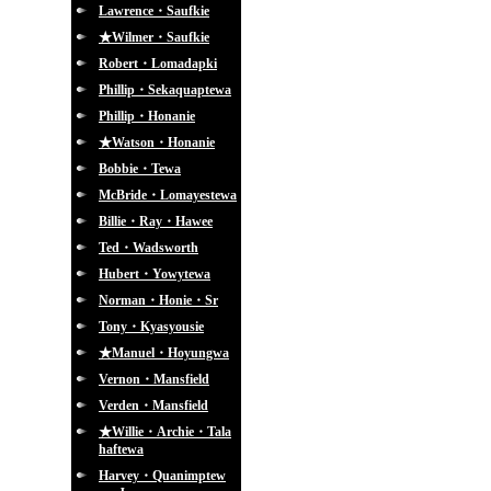
Lawrence・Saufkie
★Wilmer・Saufkie
Robert・Lomadapki
Phillip・Sekaquaptewa
Phillip・Honanie
★Watson・Honanie
Bobbie・Tewa
McBride・Lomayestewa
Billie・Ray・Hawee
Ted・Wadsworth
Hubert・Yowytewa
Norman・Honie・Sr
Tony・Kyasyousie
★Manuel・Hoyungwa
Vernon・Mansfield
Verden・Mansfield
★Willie・Archie・Tala
haftewa
Harvey・Quanimptew