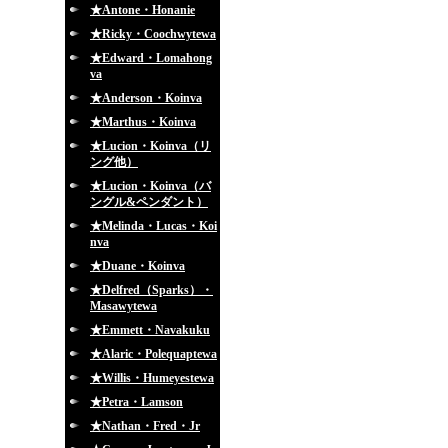
★Antone・Honanie
★Ricky・Coochwytewa
★Edward・Lomahong
va
★Anderson・Koinva
★Marthus・Koinva
★Lucion・Koinva（リ
ング他）
★Lucion・Koinva（バ
ングル&ペンダント）
★Melinda・Lucas・Koi
nva
★Duane・Koinva
★Delfred（Sparks）・
Masawytewa
★Emmett・Navakuku
★Alaric・Polequaptewa
★Willis・Humeyestewa
★Petra・Lamson
★Nathan・Fred・Jr