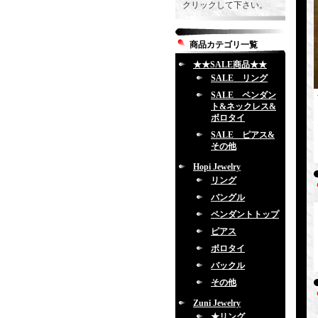
クリックして下さい。
商品カテゴリ一覧
★★SALE商品★★
SALE リング
SALE ペンダン
ト&ネックレス&
ボロタイ
SALE ピアス&
その他
Hopi Jewelry
リング
バングル
ペンダントトップ
ピアス
ボロタイ
バックル
その他
Zuni Jewelry
★リング