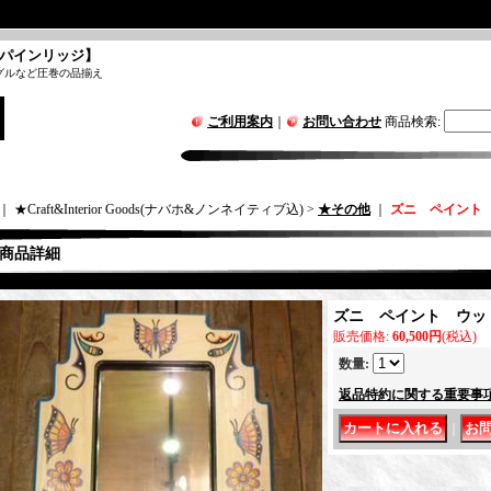
パインリッジ】
グルなど圧巻の品揃え
ご利用案内
｜
お問い合わせ
商品検索
:
｜ ★Craft&Interior Goods(ナバホ&ノンネイティブ込) >
★その他
｜
ズニ ペイント
商品詳細
ズニ ペイント ウッ
販売価格
:
60,500円
(税込)
数量
:
返品特約に関する重要事
｜