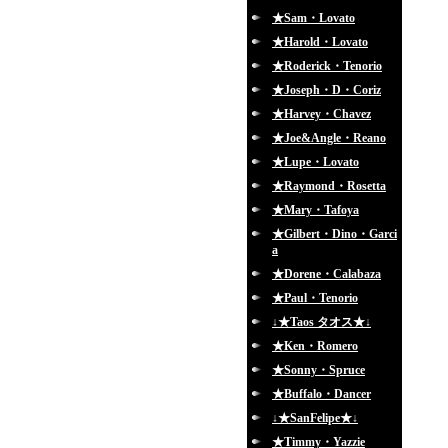
★Sam・Lovato
★Harold・Lovato
★Roderick・Tenorio
★Joseph・D・Coriz
★Harvey・Chavez
★Joe&Angle・Reano
★Lupe・Lovato
★Raymond・Rosetta
★Mary・Tafoya
★Gilbert・Dino・Garci
a
★Dorene・Calabaza
★Paul・Tenorio
↓★Taos タオス★↓
★Ken・Romero
★Sonny・Spruce
★Buffalo・Dancer
↓★SanFelipe★↓
★Timmy・Yazzie