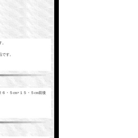
す。
品です。
２６・５cm×１５・５cm前後