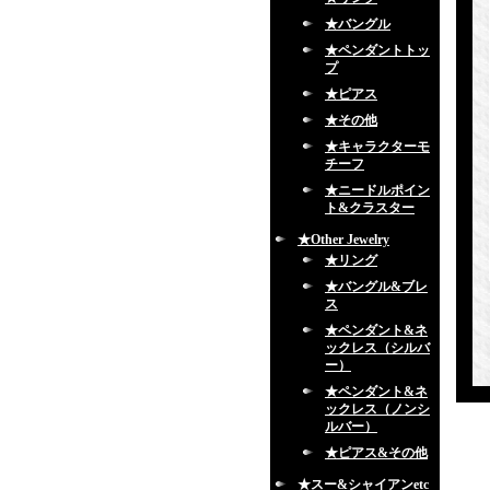
★バングル
★ペンダントトッ
プ
★ピアス
★その他
★キャラクターモ
チーフ
★ニードルポイン
ト&クラスター
★Other Jewelry
★リング
★バングル&ブレ
ス
★ペンダント&ネ
ックレス（シルバ
ー）
★ペンダント&ネ
ックレス（ノンシ
ルバー）
★ピアス&その他
★スー&シャイアンetc