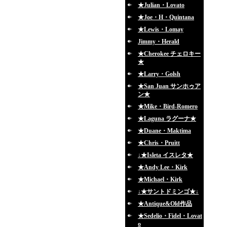
★Julian・Lovato
★Joe・H・Quintana
★Lewis・Lomay
Jimmy・Herald
★Cherokee チェロキー
★
★Larry・Golsh
★San Juan サンホゥア
ン★
★Mike・Bird-Romero
★Laguna ラグーナ★
★Duane・Maktima
★Chris・Pruitt
↓★Isleta イスレタ★
★Andy Lee・Kirk
★Michael・Kirk
↓★サントドミンゴ★↓
★Antique&Old作品
★Sedelio・Fidel・Lovat
o