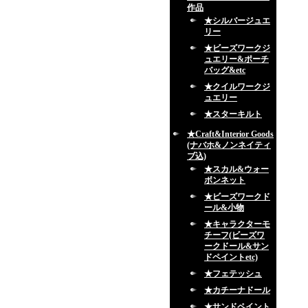
作品
★シルバージュエ
リー
★ビーズワークジ
ュエリー&ポーチ
バッグ&etc
★クイルワークジ
ュエリー
★スターキルト
★Craft&Interior Goods
(ナバホ&ノンネイティ
ブ込)
★スカル&ウォー
ボンネット
★ビーズワークド
ール&小物
★キャラクターモ
チーフ(ビーズワ
ークドール&サン
ドペイントetc)
★フェテッシュ
★カチーナドール
★サンドペイント