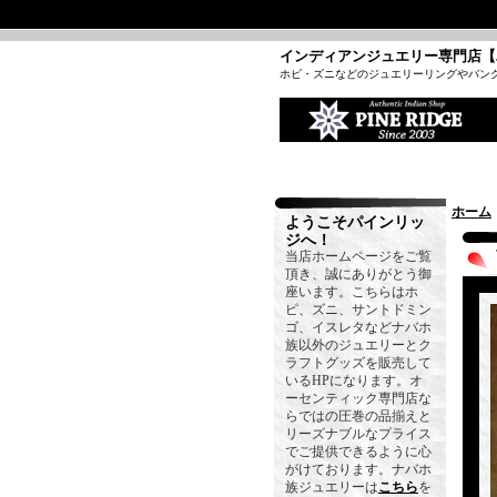
インディアンジュエリー専門店【
ホピ・ズニなどのジュエリーリングやバン
ホーム
ようこそパインリッ
ジへ！
当店ホームページをご覧
頂き、誠にありがとう御
座います。こちらはホ
ピ、ズニ、サントドミン
ゴ、イスレタなどナバホ
族以外のジュエリーとク
ラフトグッズを販売して
いるHPになります。オ
ーセンティック専門店な
らではの圧巻の品揃えと
リーズナブルなプライス
でご提供できるように心
がけております。ナバホ
族ジュエリーは
こちら
を