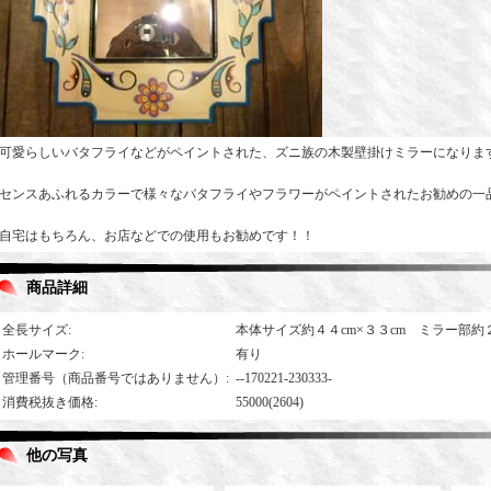
可愛らしいバタフライなどがペイントされた、ズニ族の木製壁掛けミラーになりま
センスあふれるカラーで様々なバタフライやフラワーがペイントされたお勧めの一
自宅はもちろん、お店などでの使用もお勧めです！！
商品詳細
全長サイズ
:
本体サイズ約４４cm×３３cm ミラー部約
ホールマーク
:
有り
管理番号（商品番号ではありません）
:
--170221-230333-
消費税抜き価格
:
55000(2604)
他の写真