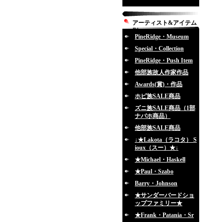
アーティスト&アイテム
別
PineRidge・Museum
Special・Collection
PineRidge・Push Item
他部族故人作家作品
Awards(賞)・作品
ホピ族SALE商品
ズニ族SALE商品（1部
ナバホ商品）
他部族SALE商品
↓★Lakota（ラコタ） S
ioux（スー）★↓
★Michael・Haskell
★Paul・Szabo
Barry・Johnson
★サンダーバードショ
ップファミリー★
★Frank・Patania・Sr