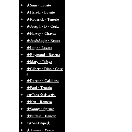
★Sam・Lovato
★Harold・Lovato
★Roderick・Tenorio
★Joseph・D・Coriz
★Harvey・Chavez
★Joe&Angle・Reano
★Lupe・Lovato
★Raymond・Rosetta
★Mary・Tafoya
★Gilbert・Dino・Garci
a
★Dorene・Calabaza
★Paul・Tenorio
↓★Taos タオス★↓
★Ken・Romero
★Sonny・Spruce
★Buffalo・Dancer
↓★SanFelipe★↓
★Timmy・Yazzie