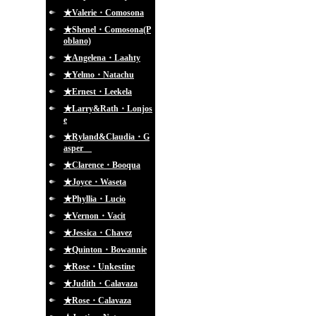
★Valerie・Comosona
★Shenel・Comosona(P
oblano)
★Angelena・Laahty
★Yelmo・Natachu
★Ernest・Leekela
★Larry&Rath・Lonjos
e
★Ryland&Claudia・G
asper
★Clarence・Booqua
★Joyce・Waseta
★Phyllia・Lucio
★Vernon・Vacit
★Jessica・Chavez
★Quinton・Bowannie
★Rose・Unkestine
★Judith・Calavaza
★Rose・Calavaza