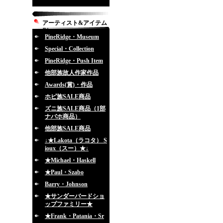
アーティスト&アイテム
別
PineRidge・Museum
Special・Collection
PineRidge・Push Item
他部族故人作家作品
Awards(賞)・作品
ホピ族SALE商品
ズニ族SALE商品（1部
ナバホ商品）
他部族SALE商品
↓★Lakota（ラコタ） S
ioux（スー）★↓
★Michael・Haskell
★Paul・Szabo
Barry・Johnson
★サンダーバードショ
ップファミリー★
★Frank・Patania・Sr