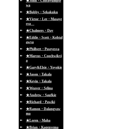
★John・Coochyumpte
wa
★Bobby・Sekakuku
★Victor・Lee・Masaye
sva
★Chalmers・Day
★Eddie・Scott・Kohtal
awva
★Philbert・Poseyesva
★Marcus・Coochwikvi
a
★Gary&Elsie・Yoyokie
★Jason・Takala
★Kevin・Takala
★Weaver・Selina
★Andrew・Saufkie
★Richard・Pawiki
★Ramon・Dalangyaw
ma
★Loren・Maha
★Brian・Kagenvema