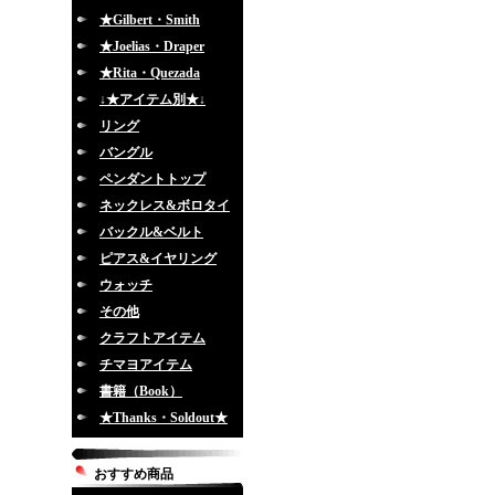
★Gilbert・Smith
★Joelias・Draper
★Rita・Quezada
↓★アイテム別★↓
リング
バングル
ペンダントトップ
ネックレス&ボロタイ
バックル&ベルト
ピアス&イヤリング
ウォッチ
その他
クラフトアイテム
チマヨアイテム
書籍（Book）
★Thanks・Soldout★
おすすめ商品