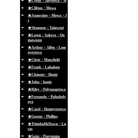
★Cyrus・Josytewa・Jr
★Clifton・Mowa
★Augustine・Mowa・J
r
★Shannon・Talawepi
★Loren・Sakeva・Qu
mawunu
★Arthur・Allen・Lom
ayestewa
★Chris・Mansfield
★Frank・Lahaleon
★Clement・Honie
★John・honie
★Riley・Polyquaptewa
★Fernando・Puhuhefv
aya
★Carol・Humeyestewa
★George・Phillips
★Trinidad&Dawn・Lu
cas
★Gene・Pooyouma