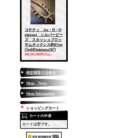
コチティ Joe・H・Q
uintana シルバービー
ズ スカッシュブロッ
サムネックレス約67cm
[JoeHQuintana107]
999,999,999円
(税込)
特定商取引法表示
Shop News
Shop Information
ショッピングカート
カートの中身
カートは空です。