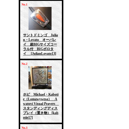
No.1
サントドミンゴ Julia
n・Lovato オーバレ
イ 超BIGサイズコー
ラル付 BIGボロタ
イ
[JulianLovato13]
No.2
ホピ Michael・Kaboti
e（Lomawywesa） A
watovi Visual Prayers
スタンディングディス
プレイ（置き物）
[kab
otie17]
No.3