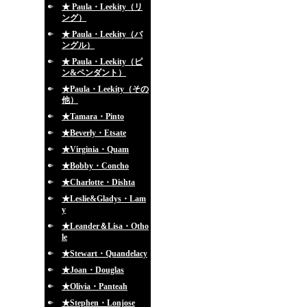
★ Paula・Leekity（リ
ング）
★ Paula・Leekity（バ
ングル）
★ Paula・Leekity（ピ
ン&ペンダント）
★Paula・Leekity（その
他）
★Tamara・Pinto
★Beverly・Etsate
★Virginia・Quam
★Bobby・Concho
★Charlotte・Dishta
★Leslie&Gladys・Lam
y
★Leander＆Lisa・Otho
le
★Stewart・Quandelacy
★Joan・Douglas
★Olivia・Panteah
★Stephen・Lonjose