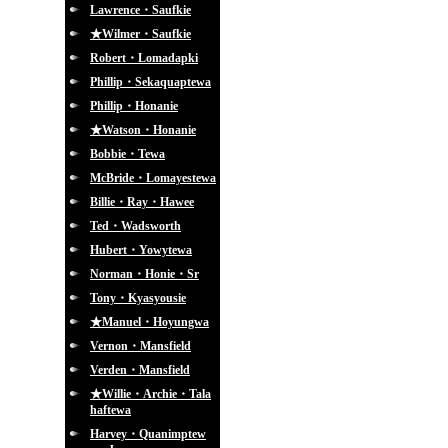
Lawrence・Saufkie
★Wilmer・Saufkie
Robert・Lomadapki
Phillip・Sekaquaptewa
Phillip・Honanie
★Watson・Honanie
Bobbie・Tewa
McBride・Lomayestewa
Billie・Ray・Hawee
Ted・Wadsworth
Hubert・Yowytewa
Norman・Honie・Sr
Tony・Kyasyousie
★Manuel・Hoyungwa
Vernon・Mansfield
Verden・Mansfield
★Willie・Archie・Tala
haftewa
Harvey・Quanimptew