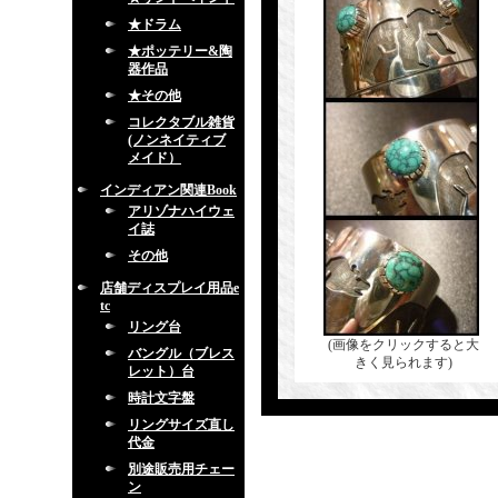
★ドラム
★ポッテリー&陶
器作品
★その他
コレクタブル雑貨
(ノンネイティブ
メイド）
インディアン関連Book
アリゾナハイウェ
イ誌
その他
店舗ディスプレイ用品e
tc
リング台
(画像をクリックすると大
バングル（ブレス
きく見られます)
レット）台
時計文字盤
リングサイズ直し
代金
別途販売用チェー
ン