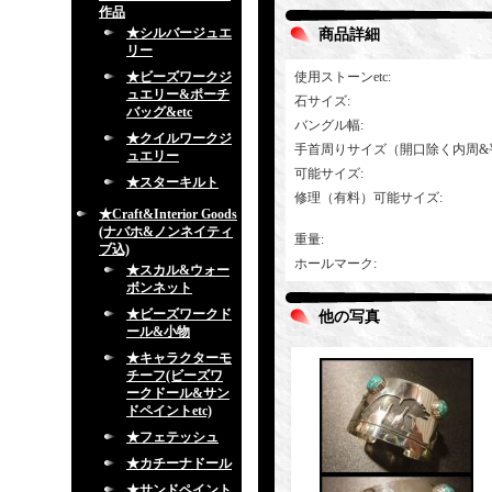
作品
★シルバージュエ
商品詳細
リー
★ビーズワークジ
使用ストーンetc
:
ュエリー&ポーチ
石サイズ
:
バッグ&etc
バングル幅
:
★クイルワークジ
手首周りサイズ（開口除く内周&
ュエリー
可能サイズ
:
★スターキルト
修理（有料）可能サイズ
:
★Craft&Interior Goods
(ナバホ&ノンネイティ
重量
:
ブ込)
ホールマーク
:
★スカル&ウォー
ボンネット
★ビーズワークド
他の写真
ール&小物
★キャラクターモ
チーフ(ビーズワ
ークドール&サン
ドペイントetc)
★フェテッシュ
★カチーナドール
★サンドペイント