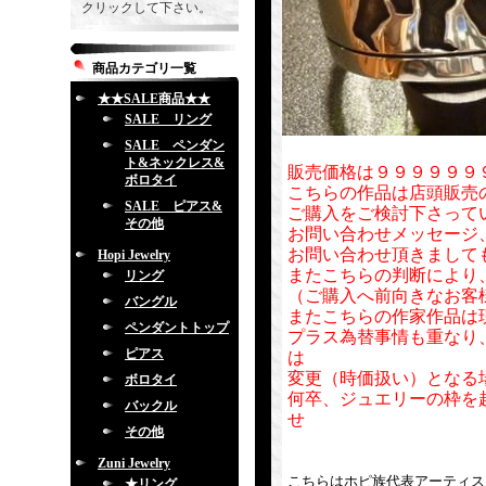
クリックして下さい。
商品カテゴリ一覧
★★SALE商品★★
SALE リング
SALE ペンダン
ト&ネックレス&
販売価格は９９９９９９
ボロタイ
こちらの作品は店頭販売
SALE ピアス&
ご購入をご検討下さって
その他
お問い合わせメッセージ
お問い合わせ頂きまして
Hopi Jewelry
またこちらの判断により
リング
（ご購入へ前向きなお客
バングル
またこちらの作家作品は
ペンダントトップ
プラス為替事情も重なり
ピアス
は
変更（時価扱い）となる
ボロタイ
何卒、ジュエリーの枠を
バックル
せ
その他
Zuni Jewelry
こちらはホピ族代表アーティストの
★リング