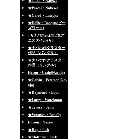
★Justin・Natewa
★Pascal・Nakewa
★Carol ・Lateyice
★Hollie・Booqua(ビー
ズワーク)
↓★ナバホetc(ホピ&ズ
ニスタイル)★↓
★ナバホ作クラスター
作品（バングル）
★ナバホ作クラスター
作品（リングetc）
Hyson・Craig(Navajo)
★Calvin・Peterson(Nav
ajo)
★Raymond・Boyd
★Larry・Watchman
★Tevesa・Jenio
★Veronica・Benally
Edison・Yazzie
★Ray・Jack
★Matthew・Jack