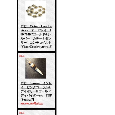
ホピ Victor・Coochw
ytewa オーバレイ 1
8K?14K?ゴールド&シ
ルバー カチーナダン
サー コンチョベルト
[VictorCoochwytewa13]
No.4
ホピ Sonwai インレ
イ ピンクコーラル&
アイボリー&ゴールド
ディバイダーetc TOP
[Sonwai7]
999,999,999円
(税込)
No.5