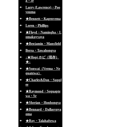
a・Jr
Larry (Lawrence)・Poo
youma
★Bennett・Kagenvema
Loren・Phillips
★Floyd・Namingha・L
omakuyvaya
★Benjamin・Mansfield
Berra・Tawahongva
↓★Hopi ホピ（現存）
★↓
★Sonwai（Verma・Ne
quatewa）
★Charles&Don・Suppl
ee
★Raymond・Sequapte
wa・Sr
★Sherian・Honhongva
★Bennard・Dallasvuya
oma
★Roy・Talahaftewa