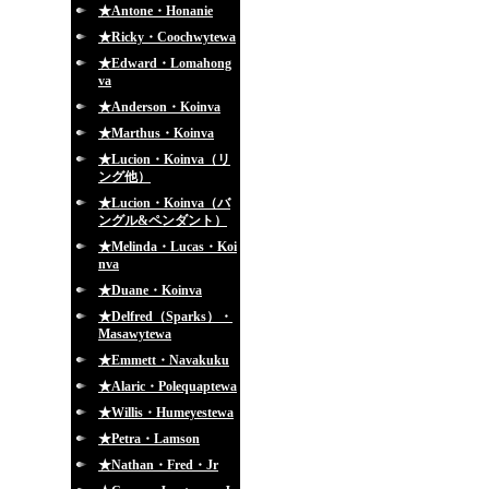
★Antone・Honanie
★Ricky・Coochwytewa
★Edward・Lomahong
va
★Anderson・Koinva
★Marthus・Koinva
★Lucion・Koinva（リ
ング他）
★Lucion・Koinva（バ
ングル&ペンダント）
★Melinda・Lucas・Koi
nva
★Duane・Koinva
★Delfred（Sparks）・
Masawytewa
★Emmett・Navakuku
★Alaric・Polequaptewa
★Willis・Humeyestewa
★Petra・Lamson
★Nathan・Fred・Jr