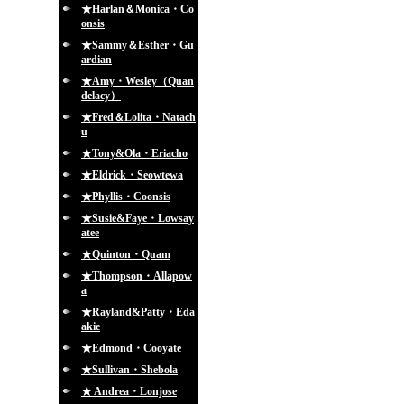
★Harlan＆Monica・Co
onsis
★Sammy＆Esther・Gu
ardian
★Amy・Wesley（Quan
delacy）
★Fred＆Lolita・Natach
u
★Tony&Ola・Eriacho
★Eldrick・Seowtewa
★Phyllis・Coonsis
★Susie&Faye・Lowsay
atee
★Quinton・Quam
★Thompson・Allapow
a
★Rayland&Patty・Eda
akie
★Edmond・Cooyate
★Sullivan・Shebola
★ Andrea・Lonjose