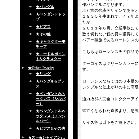
作バングルになります。
★バングル
ホピ族の代表デザインであるオ
★ペンダントトッ
１９３５年生まれで、４７年よ
プ
たが、
★ピアス
２０１１年６月、交通事故にて
数え切れない程の賞を獲得して
★その他
ベアー種族であるローレンスの
★キャラクターモ
チーフ
こちらはローレンス氏の作品で
★ニードルポイン
ト&クラスター
ターコイズはグリーンカラーに
★Other Jewelry
す。
★リング
ローレンスならではの３本足の
★バングル&ブレ
ス
シンプルな仕上がりの中に高級
★ペンダント&ネ
ックレス（シルバ
迫力抜群の完全コレクターアイ
ー）
御亡くなられた直後より、急激
★ペンダント&ネ
ックレス（ノンシ
ルバー）
サイズ等は以下をご覧下さい。
★ピアス&その他
★スー&シャイアンetc