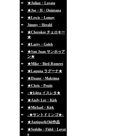
★Julian・Lovato
★Joe・H・Quintana
★Lewis・Lomay
Jimmy・Herald
★Cherokee チェロキー
★
★Larry・Golsh
★San Juan サンホゥア
ン★
★Mike・Bird-Romero
★Laguna ラグーナ★
★Duane・Maktima
★Chris・Pruitt
↓★Isleta イスレタ★
★Andy Lee・Kirk
★Michael・Kirk
↓★サントドミンゴ★↓
★Antique&Old作品
★Sedelio・Fidel・Lovat
o