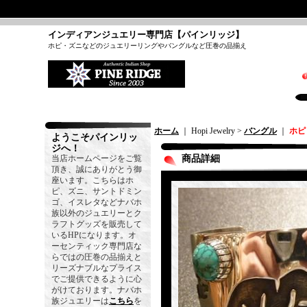
インディアンジュエリー専門店【パインリッジ】
ホピ・ズニなどのジュエリーリングやバングルなど圧巻の品揃え
ホーム
｜ Hopi Jewelry >
バングル
｜
ホピ
ようこそパインリッ
ジへ！
当店ホームページをご覧
商品詳細
頂き、誠にありがとう御
座います。こちらはホ
ピ、ズニ、サントドミン
ゴ、イスレタなどナバホ
族以外のジュエリーとク
ラフトグッズを販売して
いるHPになります。オ
ーセンティック専門店な
らではの圧巻の品揃えと
リーズナブルなプライス
でご提供できるように心
がけております。ナバホ
族ジュエリーは
こちら
を