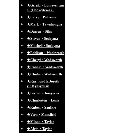
★Gerald・Lomaventem
a（Honwytewa）
★Larry・Polivema
★Mark・Tawahongva
★Darren・Silas
★Steven・Sockyma
★Mitchell・Sockyma
★Eddison・Wadsworth
★Cheryl・Wadsworth
★Ronald・Wadsworth
★Chales・Wadsworth
★Raymond&Doroth
y・Kyasyousie
★Ferron・Joseyesva
★Charleston・Lewis
★Ruben・Saufkie
★Vern・Mansfield
★Milson・Taylor
★Alvin・Taylor