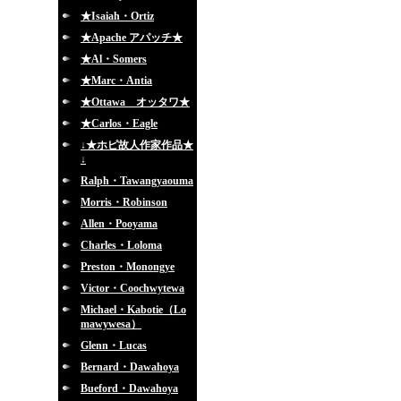
★Isaiah・Ortiz
★Apache アパッチ★
★Al・Somers
★Marc・Antia
★Ottawa オッタワ★
★Carlos・Eagle
↓★ホピ故人作家作品★
↓
Ralph・Tawangyaouma
Morris・Robinson
Allen・Pooyama
Charles・Loloma
Preston・Monongye
Victor・Coochwytewa
Michael・Kabotie（Lo
mawywesa）
Glenn・Lucas
Bernard・Dawahoya
Bueford・Dawahoya