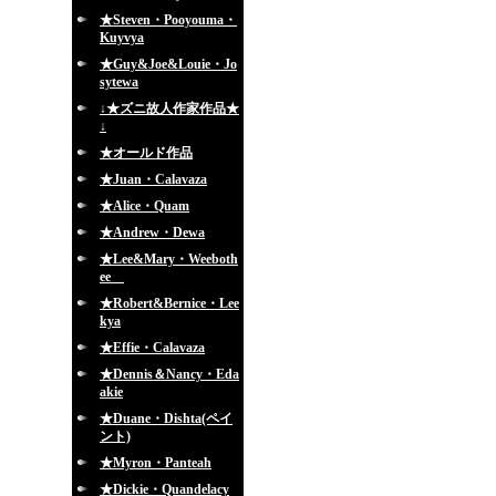
★Steven・Pooyouma・
Kuyvya
★Guy&Joe&Louie・Jo
sytewa
↓★ズニ故人作家作品★
↓
★オールド作品
★Juan・Calavaza
★Alice・Quam
★Andrew・Dewa
★Lee&Mary・Weeboth
ee
★Robert&Bernice・Lee
kya
★Effie・Calavaza
★Dennis＆Nancy・Eda
akie
★Duane・Dishta(ペイ
ント)
★Myron・Panteah
★Dickie・Quandelacy