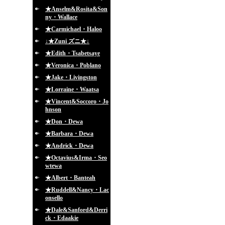
★Anselm&Rosita&Son
ny・Wallace
★Carmichael・Haloo
↓★Zuni ズニ★↓
★Edith・Tsabetsaye
★Veronica・Poblano
★Jake・Livingston
★Lorraine・Waatsa
★Vincent&Soccoro・Jo
hnson
★Don・Dewa
★Barbara・Dewa
★Andrick・Dewa
★Octavius&Irma・Seo
wtewa
★Albert・Banteah
★Ruddell&Nancy・Lac
onsello
★Dale&Sanford&Derri
ck・Edaakie