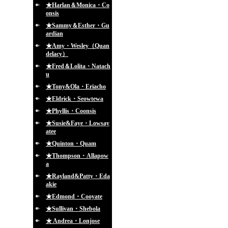
★Harlan＆Monica・Co
onsis
★Sammy＆Esther・Gu
ardian
★Amy・Wesley（Quan
delacy）
★Fred＆Lolita・Natach
u
★Tony&Ola・Eriacho
★Eldrick・Seowtewa
★Phyllis・Coonsis
★Susie&Faye・Lowsay
atee
★Quinton・Quam
★Thompson・Allapow
a
★Rayland&Patty・Eda
akie
★Edmond・Cooyate
★Sullivan・Shebola
★ Andrea・Lonjose