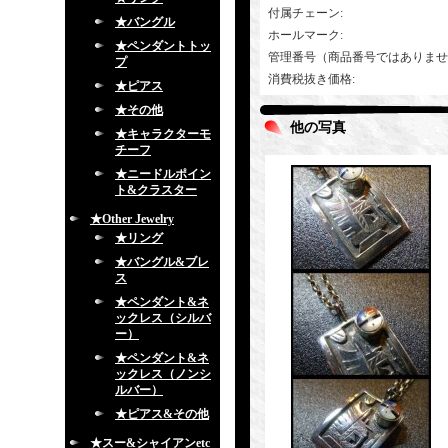
付属チェーン
:
★バングル
ホールマーク
:
★ペンダントトッ
管理番号（商品番号ではありませ
プ
消費税抜き価格
:
★ピアス
★その他
他の写真
★キャラクターモ
チーフ
★ニードルポイン
ト&クラスター
★Other Jewelry
★リング
★バングル&ブレ
ス
★ペンダント&ネ
ックレス（シルバ
ー）
★ペンダント&ネ
ックレス（ノンシ
ルバー）
★ピアス&その他
★スー&シャイアンetc