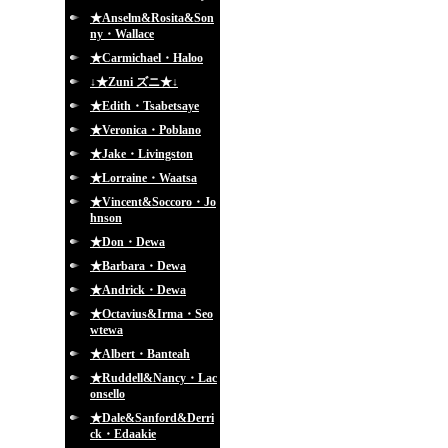
★Anselm&Rosita&Son
ny・Wallace
★Carmichael・Haloo
↓★Zuni ズニ★↓
★Edith・Tsabetsaye
★Veronica・Poblano
★Jake・Livingston
★Lorraine・Waatsa
★Vincent&Soccoro・Jo
hnson
★Don・Dewa
★Barbara・Dewa
★Andrick・Dewa
★Octavius&Irma・Seo
wtewa
★Albert・Banteah
★Ruddell&Nancy・Lac
onsello
★Dale&Sanford&Derri
ck・Edaakie