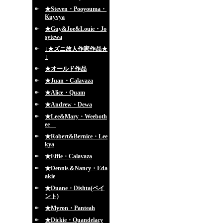
★Steven・Pooyouma・
Kuyvya
★Guy&Joe&Louie・Jo
sytewa
↓★ズニ故人作家作品★
↓
★オールド作品
★Juan・Calavaza
★Alice・Quam
★Andrew・Dewa
★Lee&Mary・Weeboth
ee
★Robert&Bernice・Lee
kya
★Effie・Calavaza
★Dennis＆Nancy・Eda
akie
★Duane・Dishta(ペイ
ント)
★Myron・Panteah
★Dickie・Quandelacy