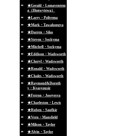
★Gerald・Lomaventem
a（Honwytewa）
★Larry・Polivema
★Mark・Tawahongva
★Darren・Silas
★Steven・Sockyma
★Mitchell・Sockyma
★Eddison・Wadsworth
★Cheryl・Wadsworth
★Ronald・Wadsworth
★Chales・Wadsworth
★Raymond&Doroth
y・Kyasyousie
★Ferron・Joseyesva
★Charleston・Lewis
★Ruben・Saufkie
★Vern・Mansfield
★Milson・Taylor
★Alvin・Taylor