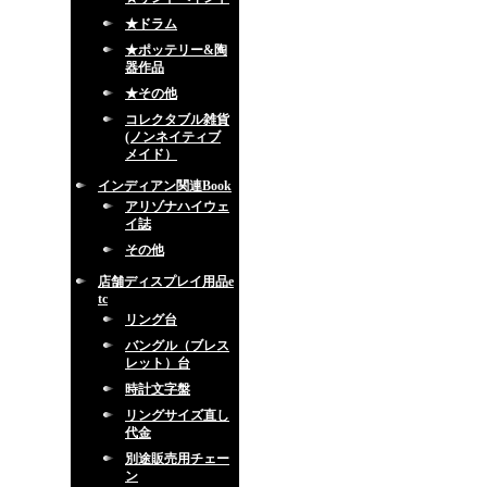
★ドラム
★ポッテリー&陶
器作品
★その他
コレクタブル雑貨
(ノンネイティブ
メイド）
インディアン関連Book
アリゾナハイウェ
イ誌
その他
店舗ディスプレイ用品e
tc
リング台
バングル（ブレス
レット）台
時計文字盤
リングサイズ直し
代金
別途販売用チェー
ン