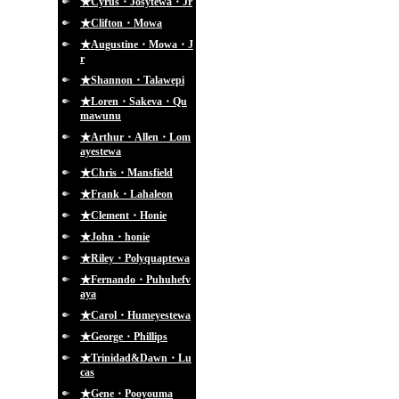
★Cyrus・Josytewa・Jr
★Clifton・Mowa
★Augustine・Mowa・J
r
★Shannon・Talawepi
★Loren・Sakeva・Qu
mawunu
★Arthur・Allen・Lom
ayestewa
★Chris・Mansfield
★Frank・Lahaleon
★Clement・Honie
★John・honie
★Riley・Polyquaptewa
★Fernando・Puhuhefv
aya
★Carol・Humeyestewa
★George・Phillips
★Trinidad&Dawn・Lu
cas
★Gene・Pooyouma