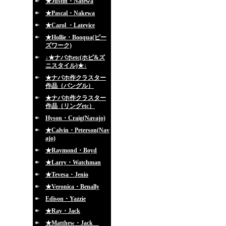
★Justin・Natewa
★Pascal・Nakewa
★Carol ・Lateyice
★Hollie・Booqua(ビー
ズワーク)
↓★ナバホetc(ホピ&ズ
ニスタイル)★↓
★ナバホ作クラスター
作品（バングル）
★ナバホ作クラスター
作品（リングetc）
Hyson・Craig(Navajo)
★Calvin・Peterson(Nav
ajo)
★Raymond・Boyd
★Larry・Watchman
★Tevesa・Jenio
★Veronica・Benally
Edison・Yazzie
★Ray・Jack
★Matthew・Jack