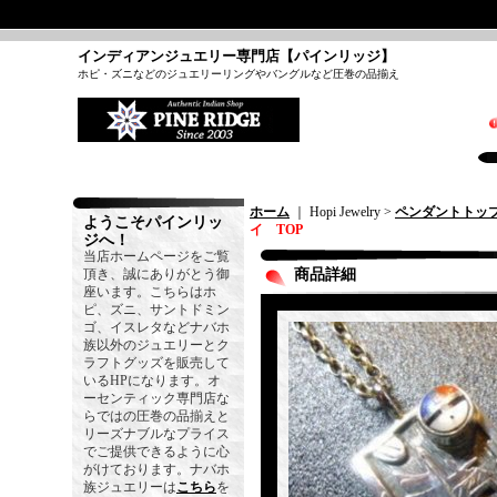
インディアンジュエリー専門店【パインリッジ】
ホピ・ズニなどのジュエリーリングやバングルなど圧巻の品揃え
ホーム
｜ Hopi Jewelry >
ペンダントトッ
ようこそパインリッ
イ TOP
ジへ！
当店ホームページをご覧
頂き、誠にありがとう御
商品詳細
座います。こちらはホ
ピ、ズニ、サントドミン
ゴ、イスレタなどナバホ
族以外のジュエリーとク
ラフトグッズを販売して
いるHPになります。オ
ーセンティック専門店な
らではの圧巻の品揃えと
リーズナブルなプライス
でご提供できるように心
がけております。ナバホ
族ジュエリーは
こちら
を