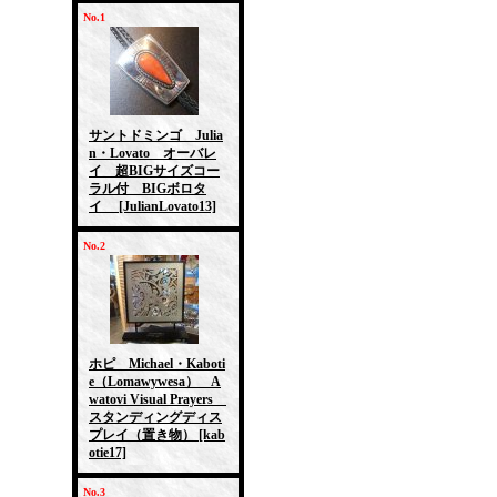
No.1
サントドミンゴ Julia
n・Lovato オーバレ
イ 超BIGサイズコー
ラル付 BIGボロタ
イ
[JulianLovato13]
No.2
ホピ Michael・Kaboti
e（Lomawywesa） A
watovi Visual Prayers
スタンディングディス
プレイ（置き物）
[kab
otie17]
No.3