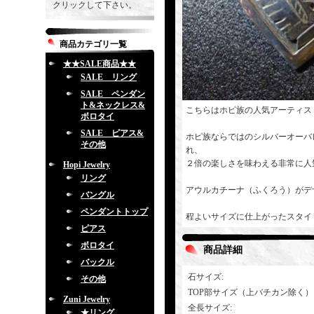
クリックして下さい。
商品カテゴリ一覧
★★SALE商品★★
SALE リング
SALE ペンダン
ト&ネックレス&
こちらはホピ族の人気アーティス
ボロタイ
SALE ピアス&
ホピ族ならではのシルバーオーバ
その他
れ、
２倍の楽しさを味わえる非常に人
Hopi Jewelry
リング
アウルカチーナ（ふくろう）がデ
バングル
ペンダントトップ
程よいサイズに仕上がったスタイ
ピアス
ボロタイ
商品詳細
バックル
石サイズ
:
その他
TOP部サイズ（上バチカン除く）
Zuni Jewelry
全長サイズ
:
★リング