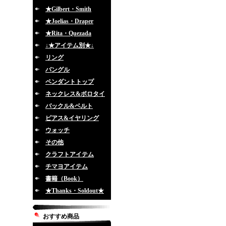
★Gilbert・Smith
★Joelias・Draper
★Rita・Quezada
↓★アイテム別★↓
リング
バングル
ペンダントトップ
ネックレス&ボロタイ
バックル&ベルト
ピアス&イヤリング
ウォッチ
その他
クラフトアイテム
チマヨアイテム
書籍（Book）
★Thanks・Soldout★
おすすめ商品