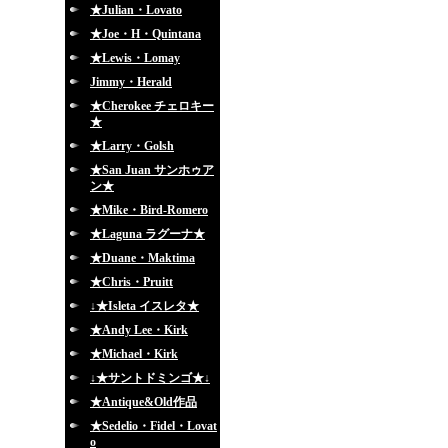
★Julian・Lovato
★Joe・H・Quintana
★Lewis・Lomay
Jimmy・Herald
★Cherokee チェロキー
★
★Larry・Golsh
★San Juan サンホゥア
ン★
★Mike・Bird-Romero
★Laguna ラグーナ★
★Duane・Maktima
★Chris・Pruitt
↓★Isleta イスレタ★
★Andy Lee・Kirk
★Michael・Kirk
↓★サントドミンゴ★↓
★Antique&Old作品
★Sedelio・Fidel・Lovat
o