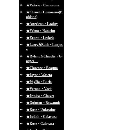
★Valerie・Comosona
★Shenel・Comosona(P
oblano)
★Angelena・Laahty
★Yelmo・Natachu
★Ernest・Leekela
★Larry&Rath・Lonjos
e
★Ryland&Claudia・G
asper
★Clarence・Booqua
★Joyce・Waseta
★Phyllia・Lucio
★Vernon・Vacit
★Jessica・Chavez
★Quinton・Bowannie
★Rose・Unkestine
★Judith・Calavaza
★Rose・Calavaza