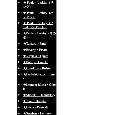
★ Paula・Leekity（リ
ング）
★ Paula・Leekity（バ
ングル）
★ Paula・Leekity（ピ
ン&ペンダント）
★Paula・Leekity（その
他）
★Tamara・Pinto
★Beverly・Etsate
★Virginia・Quam
★Bobby・Concho
★Charlotte・Dishta
★Leslie&Gladys・Lam
y
★Leander＆Lisa・Otho
le
★Stewart・Quandelacy
★Joan・Douglas
★Olivia・Panteah
★Stephen・Lonjose