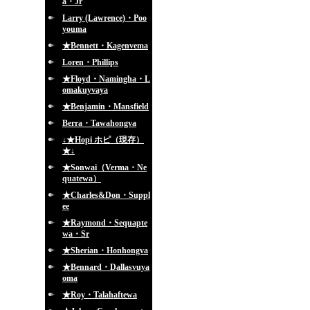
a・Jr
Larry (Lawrence)・Poo
youma
★Bennett・Kagenvema
Loren・Phillips
★Floyd・Namingha・L
omakuyvaya
★Benjamin・Mansfield
Berra・Tawahongva
↓★Hopi ホピ（現存）
★↓
★Sonwai（Verma・Ne
quatewa）
★Charles&Don・Suppl
ee
★Raymond・Sequapte
wa・Sr
★Sherian・Honhongva
★Bennard・Dallasvuya
oma
★Roy・Talahaftewa