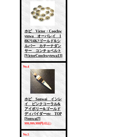
ホピ Victor・Coochw
ytewa オーバレイ 1
8K?14K?ゴールド&シ
ルバー カチーナダン
サー コンチョベルト
[VictorCoochwytewa13]
No.4
ホピ Sonwai インレ
イ ピンクコーラル&
アイボリー&ゴールド
ディバイダーetc TOP
[Sonwai7]
999,999,999円
(税込)
No.5