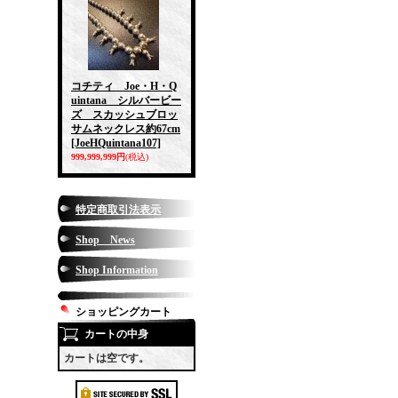
コチティ Joe・H・Q
uintana シルバービー
ズ スカッシュブロッ
サムネックレス約67cm
[JoeHQuintana107]
999,999,999円
(税込)
特定商取引法表示
Shop News
Shop Information
ショッピングカート
カートの中身
カートは空です。