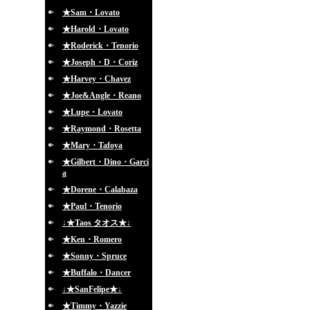
★Sam・Lovato
★Harold・Lovato
★Roderick・Tenorio
★Joseph・D・Coriz
★Harvey・Chavez
★Joe&Angle・Reano
★Lupe・Lovato
★Raymond・Rosetta
★Mary・Tafoya
★Gilbert・Dino・Garci
a
★Dorene・Calabaza
★Paul・Tenorio
↓★Taos タオス★↓
★Ken・Romero
★Sonny・Spruce
★Buffalo・Dancer
↓★SanFelipe★↓
★Timmy・Yazzie