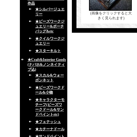
作品
★シルバージュエ
(画像をクリックすると大
リー
きく見られます)
★ビーズワークジ
ュエリー&ポーチ
バッグ&etc
★クイルワークジ
ュエリー
★スターキルト
★Craft&Interior Goods
(ナバホ&ノンネイティ
ブ込)
★スカル&ウォー
ボンネット
★ビーズワークド
ール&小物
★キャラクターモ
チーフ(ビーズワ
ークドール&サン
ドペイントetc)
★フェテッシュ
★カチーナドール
★サンドペイント