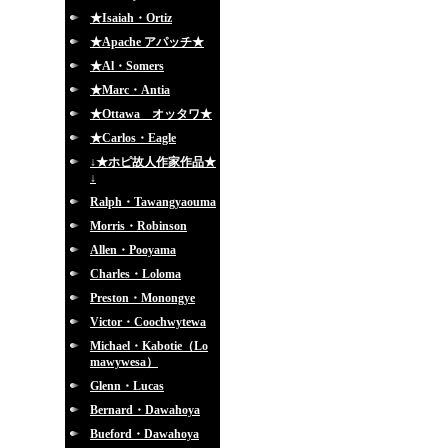
★Isaiah・Ortiz
★Apache アパッチ★
★Al・Somers
★Marc・Antia
★Ottawa オッタワ★
★Carlos・Eagle
↓★ホピ故人作家作品★
↓
Ralph・Tawangyaouma
Morris・Robinson
Allen・Pooyama
Charles・Loloma
Preston・Monongye
Victor・Coochwytewa
Michael・Kabotie（Lo
mawywesa）
Glenn・Lucas
Bernard・Dawahoya
Bueford・Dawahoya