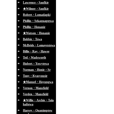
Lawrence・Saufkie
★Wilmer・Saufkie
Robert・Lomadapki
Phillip・Sekaquaptewa
Phillip・Honanie
★Watson・Honanie
Bobbie・Tewa
McBride・Lomayestewa
Billie・Ray・Hawee
Ted・Wadsworth
Hubert・Yowytewa
Norman・Honie・Sr
Tony・Kyasyousie
★Manuel・Hoyungwa
Vernon・Mansfield
Verden・Mansfield
★Willie・Archie・Tala
haftewa
Harvey・Quanimptew