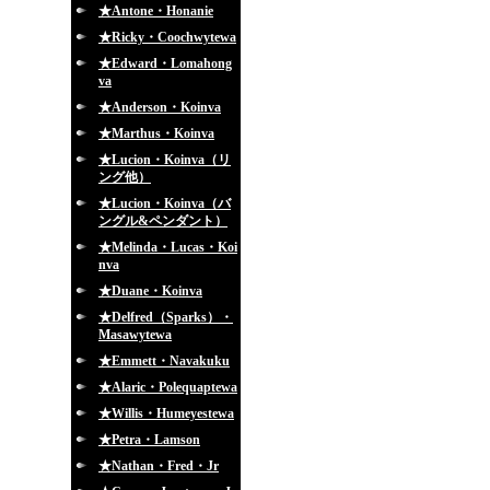
★Antone・Honanie
★Ricky・Coochwytewa
★Edward・Lomahong
va
★Anderson・Koinva
★Marthus・Koinva
★Lucion・Koinva（リ
ング他）
★Lucion・Koinva（バ
ングル&ペンダント）
★Melinda・Lucas・Koi
nva
★Duane・Koinva
★Delfred（Sparks）・
Masawytewa
★Emmett・Navakuku
★Alaric・Polequaptewa
★Willis・Humeyestewa
★Petra・Lamson
★Nathan・Fred・Jr