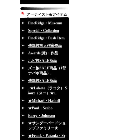
アーティスト&アイテム
別
PineRidge・Museum
Special・Collection
PineRidge・Push Item
他部族故人作家作品
Awards(賞)・作品
ホピ族SALE商品
ズニ族SALE商品（1部
ナバホ商品）
他部族SALE商品
↓★Lakota（ラコタ） S
ioux（スー）★↓
★Michael・Haskell
★Paul・Szabo
Barry・Johnson
★サンダーバードショ
ップファミリー★
★Frank・Patania・Sr