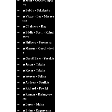
★John・Coochyumpte
wa
★Bobby・Sekakuku
★Victor・Lee・Masaye
sva
★Chalmers・Day
★Eddie・Scott・Kohtal
awva
★Philbert・Poseyesva
★Marcus・Coochwikvi
a
★Gary&Elsie・Yoyokie
★Jason・Takala
★Kevin・Takala
★Weaver・Selina
★Andrew・Saufkie
★Richard・Pawiki
★Ramon・Dalangyaw
ma
★Loren・Maha
★Brian・Kagenvema