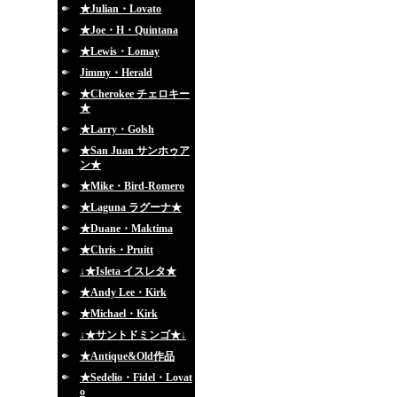
★Julian・Lovato
★Joe・H・Quintana
★Lewis・Lomay
Jimmy・Herald
★Cherokee チェロキー
★
★Larry・Golsh
★San Juan サンホゥア
ン★
★Mike・Bird-Romero
★Laguna ラグーナ★
★Duane・Maktima
★Chris・Pruitt
↓★Isleta イスレタ★
★Andy Lee・Kirk
★Michael・Kirk
↓★サントドミンゴ★↓
★Antique&Old作品
★Sedelio・Fidel・Lovat
o