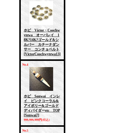
ホピ Victor・Coochw
ytewa オーバレイ 1
8K?14K?ゴールド&シ
ルバー カチーナダン
サー コンチョベルト
[VictorCoochwytewa13]
No.4
ホピ Sonwai インレ
イ ピンクコーラル&
アイボリー&ゴールド
ディバイダーetc TOP
[Sonwai7]
999,999,999円
(税込)
No.5