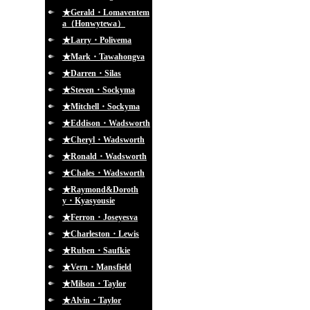
★Gerald・Lomaventem
a（Honwytewa）
★Larry・Polivema
★Mark・Tawahongva
★Darren・Silas
★Steven・Sockyma
★Mitchell・Sockyma
★Eddison・Wadsworth
★Cheryl・Wadsworth
★Ronald・Wadsworth
★Chales・Wadsworth
★Raymond&Doroth
y・Kyasyousie
★Ferron・Joseyesva
★Charleston・Lewis
★Ruben・Saufkie
★Vern・Mansfield
★Milson・Taylor
★Alvin・Taylor