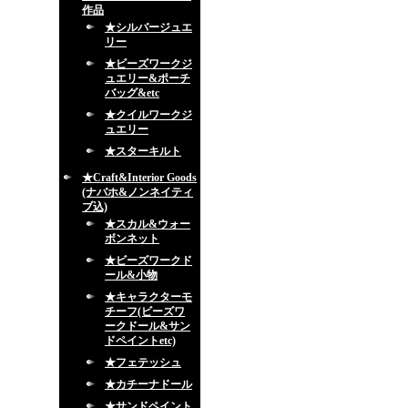
作品
★シルバージュエ
リー
★ビーズワークジ
ュエリー&ポーチ
バッグ&etc
★クイルワークジ
ュエリー
★スターキルト
★Craft&Interior Goods
(ナバホ&ノンネイティ
ブ込)
★スカル&ウォー
ボンネット
★ビーズワークド
ール&小物
★キャラクターモ
チーフ(ビーズワ
ークドール&サン
ドペイントetc)
★フェテッシュ
★カチーナドール
★サンドペイント