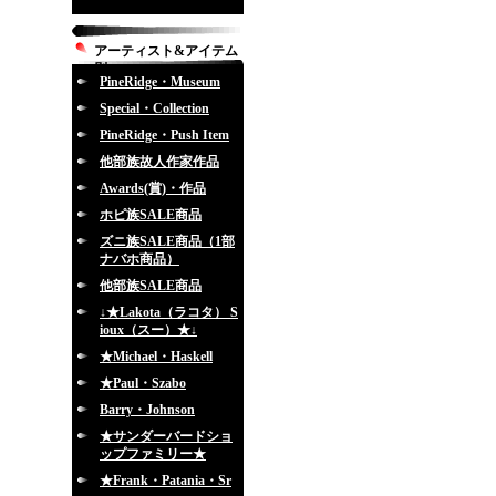
アーティスト&アイテム
別
PineRidge・Museum
Special・Collection
PineRidge・Push Item
他部族故人作家作品
Awards(賞)・作品
ホピ族SALE商品
ズニ族SALE商品（1部
ナバホ商品）
他部族SALE商品
↓★Lakota（ラコタ） S
ioux（スー）★↓
★Michael・Haskell
★Paul・Szabo
Barry・Johnson
★サンダーバードショ
ップファミリー★
★Frank・Patania・Sr