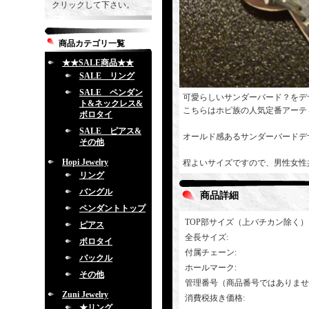
クリックして下さい。
商品カテゴリ一覧
★★SALE商品★★
SALE リング
SALE ペンダン
可愛らしいサンダーバード？をデ
ト&ネックレス&
こちらはホピ族の人気定番アーテ
ボロタイ
SALE ピアス&
オールド感あるサンダーバードデ
その他
Hopi Jewelry
程よいサイズですので、男性女性
リング
バングル
商品詳細
ペンダントトップ
TOP部サイズ（上バチカン除く）
ピアス
全長サイズ
:
ボロタイ
付属チェーン
:
バックル
ホールマーク
:
その他
管理番号（商品番号ではありませ
Zuni Jewelry
消費税抜き価格
:
★リング