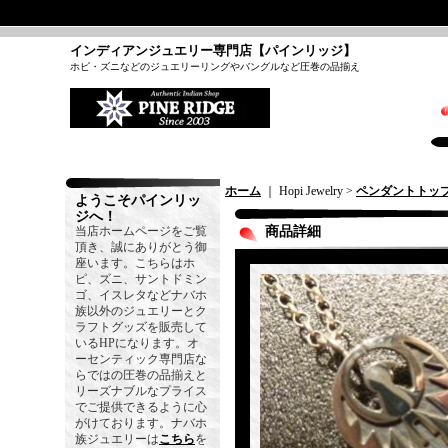
インディアンジュエリー専門店【パインリッジ】
ホピ・ズニなどのジュエリーリングやバングルなど圧巻の品揃え
ホーム
｜ Hopi Jewelry >
ペンダントトッ
ようこそパインリッ
ジへ！
当店ホームページをご覧
商品詳細
頂き、誠にありがとう御
座います。こちらはホ
ピ、ズニ、サントドミン
ゴ、イスレタなどナバホ
族以外のジュエリーとク
ラフトグッズを販売して
いるHPになります。オ
ーセンティック専門店な
らではの圧巻の品揃えと
リーズナブルなプライス
でご提供できるように心
がけております。ナバホ
族ジュエリーは
こちら
を