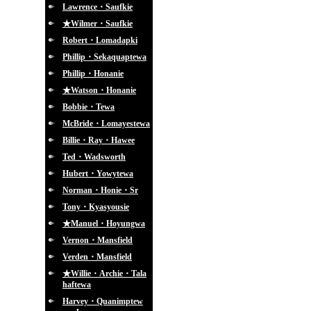
Lawrence・Saufkie
★Wilmer・Saufkie
Robert・Lomadapki
Phillip・Sekaquaptewa
Phillip・Honanie
★Watson・Honanie
Bobbie・Tewa
McBride・Lomayestewa
Billie・Ray・Hawee
Ted・Wadsworth
Hubert・Yowytewa
Norman・Honie・Sr
Tony・Kyasyousie
★Manuel・Hoyungwa
Vernon・Mansfield
Verden・Mansfield
★Willie・Archie・Tala
haftewa
Harvey・Quanimptew