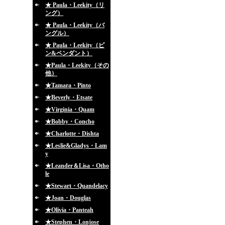
★ Paula・Leekity（リ
ング）
★ Paula・Leekity（バ
ングル）
★ Paula・Leekity（ピ
ン&ペンダント）
★Paula・Leekity（その
他）
★Tamara・Pinto
★Beverly・Etsate
★Virginia・Quam
★Bobby・Concho
★Charlotte・Dishta
★Leslie&Gladys・Lam
y
★Leander＆Lisa・Otho
le
★Stewart・Quandelacy
★Joan・Douglas
★Olivia・Panteah
★Stephen・Lonjose