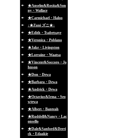
★Anselm&Rosita&Son
ny・Wallace
★Carmichael・Haloo
↓★Zuni ズニ★↓
★Edith・Tsabetsaye
★Veronica・Poblano
★Jake・Livingston
★Lorraine・Waatsa
★Vincent&Soccoro・Jo
hnson
★Don・Dewa
★Barbara・Dewa
★Andrick・Dewa
★Octavius&Irma・Seo
wtewa
★Albert・Banteah
★Ruddell&Nancy・Lac
onsello
★Dale&Sanford&Derri
ck・Edaakie