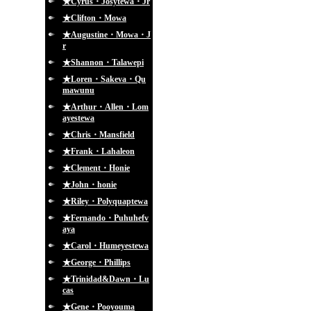
★Cyrus・Josytewa・Jr
★Clifton・Mowa
★Augustine・Mowa・J
r
★Shannon・Talawepi
★Loren・Sakeva・Qu
mawunu
★Arthur・Allen・Lom
ayestewa
★Chris・Mansfield
★Frank・Lahaleon
★Clement・Honie
★John・honie
★Riley・Polyquaptewa
★Fernando・Puhuhefv
aya
★Carol・Humeyestewa
★George・Phillips
★Trinidad&Dawn・Lu
cas
★Gene・Pooyouma