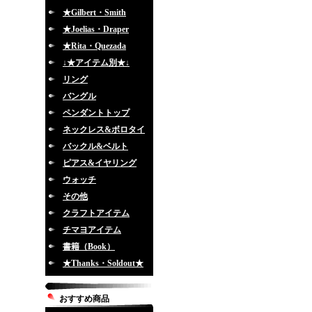
★Gilbert・Smith
★Joelias・Draper
★Rita・Quezada
↓★アイテム別★↓
リング
バングル
ペンダントトップ
ネックレス&ボロタイ
バックル&ベルト
ピアス&イヤリング
ウォッチ
その他
クラフトアイテム
チマヨアイテム
書籍（Book）
★Thanks・Soldout★
おすすめ商品