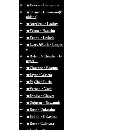
★Valerie・Comosona
★Shenel・Comosona(P
oblano)
★Angelena・Laahty
★Yelmo・Natachu
★Ernest・Leekela
★Larry&Rath・Lonjos
e
★Ryland&Claudia・G
asper
★Clarence・Booqua
★Joyce・Waseta
★Phyllia・Lucio
★Vernon・Vacit
★Jessica・Chavez
★Quinton・Bowannie
★Rose・Unkestine
★Judith・Calavaza
★Rose・Calavaza