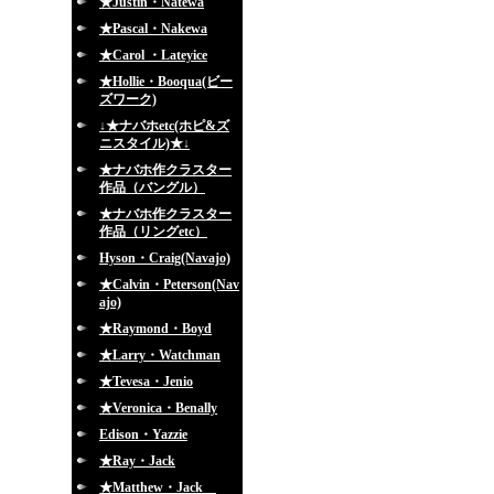
★Justin・Natewa
★Pascal・Nakewa
★Carol ・Lateyice
★Hollie・Booqua(ビー
ズワーク)
↓★ナバホetc(ホピ&ズ
ニスタイル)★↓
★ナバホ作クラスター
作品（バングル）
★ナバホ作クラスター
作品（リングetc）
Hyson・Craig(Navajo)
★Calvin・Peterson(Nav
ajo)
★Raymond・Boyd
★Larry・Watchman
★Tevesa・Jenio
★Veronica・Benally
Edison・Yazzie
★Ray・Jack
★Matthew・Jack