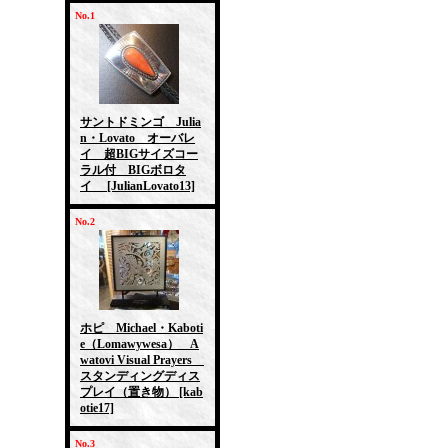
No.1
サントドミンゴ Julia
n・Lovato オーバレ
イ 超BIGサイズコー
ラル付 BIGボロタ
イ
[JulianLovato13]
No.2
ホピ Michael・Kaboti
e（Lomawywesa） A
watovi Visual Prayers
スタンディングディス
プレイ（置き物）
[kab
otie17]
No.3