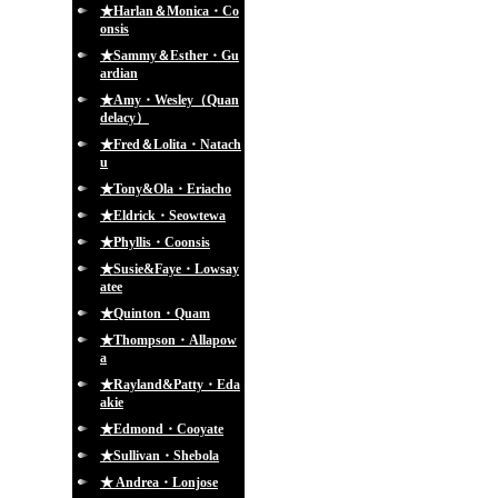
★Harlan＆Monica・Co
onsis
★Sammy＆Esther・Gu
ardian
★Amy・Wesley（Quan
delacy）
★Fred＆Lolita・Natach
u
★Tony&Ola・Eriacho
★Eldrick・Seowtewa
★Phyllis・Coonsis
★Susie&Faye・Lowsay
atee
★Quinton・Quam
★Thompson・Allapow
a
★Rayland&Patty・Eda
akie
★Edmond・Cooyate
★Sullivan・Shebola
★ Andrea・Lonjose