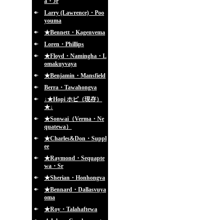
a・Jr
Larry (Lawrence)・Poo
youma
★Bennett・Kagenvema
Loren・Phillips
★Floyd・Namingha・L
omakuyvaya
★Benjamin・Mansfield
Berra・Tawahongva
↓★Hopi ホピ（現存）
★↓
★Sonwai（Verma・Ne
quatewa）
★Charles&Don・Suppl
ee
★Raymond・Sequapte
wa・Sr
★Sherian・Honhongva
★Bennard・Dallasvuya
oma
★Roy・Talahaftewa