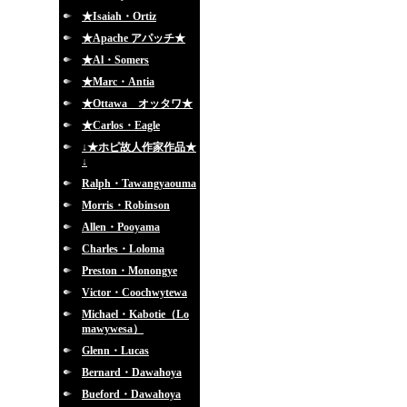
★Isaiah・Ortiz
★Apache アパッチ★
★Al・Somers
★Marc・Antia
★Ottawa オッタワ★
★Carlos・Eagle
↓★ホピ故人作家作品★
↓
Ralph・Tawangyaouma
Morris・Robinson
Allen・Pooyama
Charles・Loloma
Preston・Monongye
Victor・Coochwytewa
Michael・Kabotie（Lo
mawywesa）
Glenn・Lucas
Bernard・Dawahoya
Bueford・Dawahoya