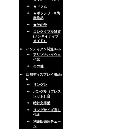
★ドラム
★ポッテリー&陶
器作品
★その他
コレクタブル雑貨
(ノンネイティブ
メイド）
インディアン関連Book
アリゾナハイウェ
イ誌
その他
店舗ディスプレイ用品e
tc
リング台
バングル（ブレス
レット）台
時計文字盤
リングサイズ直し
代金
別途販売用チェー
ン