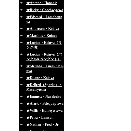
★Antone・Honanie
★Ricky・Coochwytewa
★Edward・Lomahong
va
★Anderson・Koinva
★Marthus・Koinva
★Lucion・Koinva（リ
ング他）
★Lucion・Koinva（バ
ングル&ペンダント）
★Melinda・Lucas・Koi
nva
★Duane・Koinva
★Delfred（Sparks）・
Masawytewa
★Emmett・Navakuku
★Alaric・Polequaptewa
★Willis・Humeyestewa
★Petra・Lamson
★Nathan・Fred・Jr