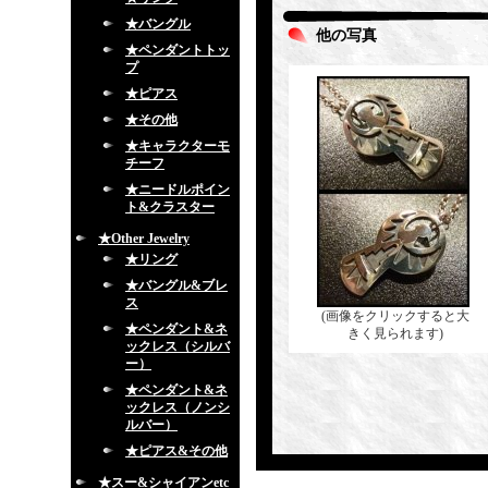
★バングル
他の写真
★ペンダントトッ
プ
★ピアス
★その他
★キャラクターモ
チーフ
★ニードルポイン
ト&クラスター
★Other Jewelry
★リング
★バングル&ブレ
ス
(画像をクリックすると大
★ペンダント&ネ
きく見られます)
ックレス（シルバ
ー）
★ペンダント&ネ
ックレス（ノンシ
ルバー）
★ピアス&その他
★スー&シャイアンetc