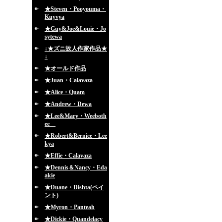
★Steven・Pooyouma・
Kuyvya
★Guy&Joe&Louie・Jo
sytewa
↓★ズニ故人作家作品★
↓
★オールド作品
★Juan・Calavaza
★Alice・Quam
★Andrew・Dewa
★Lee&Mary・Weeboth
ee
★Robert&Bernice・Lee
kya
★Effie・Calavaza
★Dennis＆Nancy・Eda
akie
★Duane・Dishta(ペイ
ント)
★Myron・Panteah
★Dickie・Quandelacy