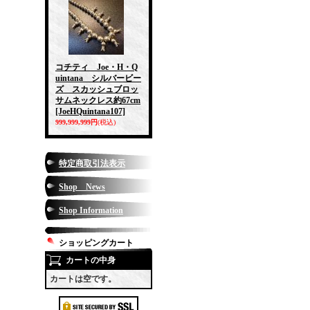
コチティ Joe・H・Q
uintana シルバービー
ズ スカッシュブロッ
サムネックレス約67cm
[JoeHQuintana107]
999,999,999円
(税込)
特定商取引法表示
Shop News
Shop Information
ショッピングカート
カートの中身
カートは空です。