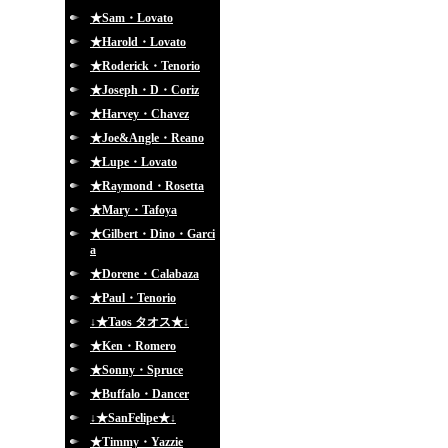
★Sam・Lovato
★Harold・Lovato
★Roderick・Tenorio
★Joseph・D・Coriz
★Harvey・Chavez
★Joe&Angle・Reano
★Lupe・Lovato
★Raymond・Rosetta
★Mary・Tafoya
★Gilbert・Dino・Garci
a
★Dorene・Calabaza
★Paul・Tenorio
↓★Taos タオス★↓
★Ken・Romero
★Sonny・Spruce
★Buffalo・Dancer
↓★SanFelipe★↓
★Timmy・Yazzie