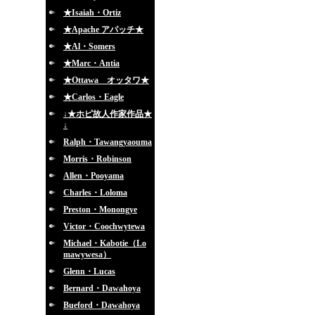
★Isaiah・Ortiz
★Apache アパッチ★
★Al・Somers
★Marc・Antia
★Ottawa オッタワ★
★Carlos・Eagle
↓★ホピ故人作家作品★
↓
Ralph・Tawangyaouma
Morris・Robinson
Allen・Pooyama
Charles・Loloma
Preston・Monongye
Victor・Coochwytewa
Michael・Kabotie（Lo
mawywesa）
Glenn・Lucas
Bernard・Dawahoya
Bueford・Dawahoya