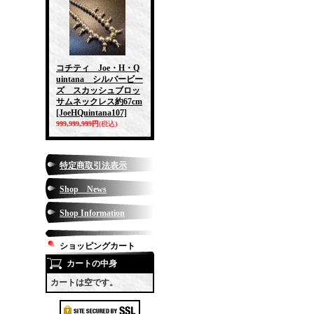
コチティ Joe・H・Q
uintana シルバービー
ズ スカッシュブロッ
サムネックレス約67cm
[JoeHQuintana107]
999,999,999円
(税込)
特定商取引法表示
Shop News
Shop Information
ショッピングカート
カートの中身
カートは空です。