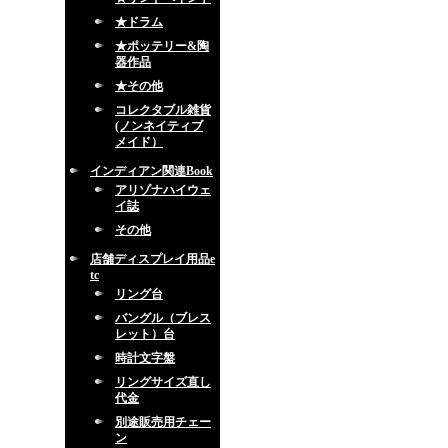
★ドラム
★ポッテリー&陶
器作品
★その他
コレクタブル雑貨
(ノンネイティブ
メイド）
インディアン関連Book
アリゾナハイウェ
イ誌
その他
店舗ディスプレイ用品e
tc
リング台
バングル（ブレス
レット）台
時計文字盤
リングサイズ直し
代金
別途販売用チェー
ン