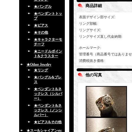
商品詳細
★バングル
★ペンダントトッ
表面デザイン部サイズ
:
プ
リング部幅
:
★ピアス
リングサイズ
:
★その他
リングサイズ直し代金納期
:
★キャラクターモ
チーフ
ホールマーク
:
★ニードルポイン
管理番号（商品番号ではありませ
ト&クラスター
消費税抜き価格
:
★Other Jewelry
★リング
他の写真
★バングル&ブレ
ス
★ペンダント&ネ
ックレス（シルバ
ー）
★ペンダント&ネ
ックレス（ノンシ
ルバー）
★ピアス&その他
★スー&シャイアンetc