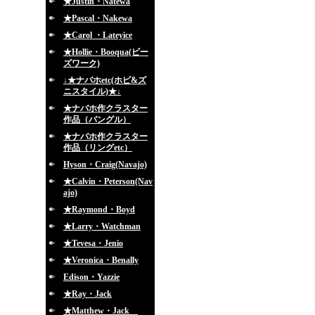
★Justin・Natewa
★Pascal・Nakewa
★Carol ・Lateyice
★Hollie・Booqua(ビー
ズワーク)
↓★ナバホetc(ホピ&ズ
ニスタイル)★↓
★ナバホ作クラスター
作品（バングル）
★ナバホ作クラスター
作品（リングetc）
Hyson・Craig(Navajo)
★Calvin・Peterson(Nav
ajo)
★Raymond・Boyd
★Larry・Watchman
★Tevesa・Jenio
★Veronica・Benally
Edison・Yazzie
★Ray・Jack
★Matthew・Jack