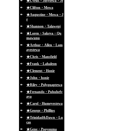
★Cyrus・Josytewa・Jr
★Clifton・Mowa
★Augustine・Mowa・J
r
★Shannon・Talawepi
★Loren・Sakeva・Qu
mawunu
★Arthur・Allen・Lom
ayestewa
★Chris・Mansfield
★Frank・Lahaleon
★Clement・Honie
★John・honie
★Riley・Polyquaptewa
★Fernando・Puhuhefv
aya
★Carol・Humeyestewa
★George・Phillips
★Trinidad&Dawn・Lu
cas
★Gene・Pooyouma