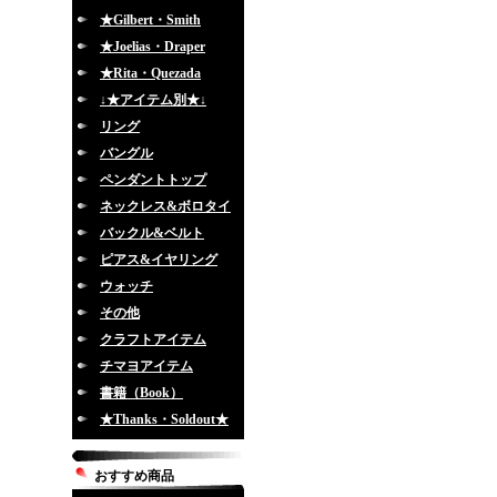
★Gilbert・Smith
★Joelias・Draper
★Rita・Quezada
↓★アイテム別★↓
リング
バングル
ペンダントトップ
ネックレス&ボロタイ
バックル&ベルト
ピアス&イヤリング
ウォッチ
その他
クラフトアイテム
チマヨアイテム
書籍（Book）
★Thanks・Soldout★
おすすめ商品