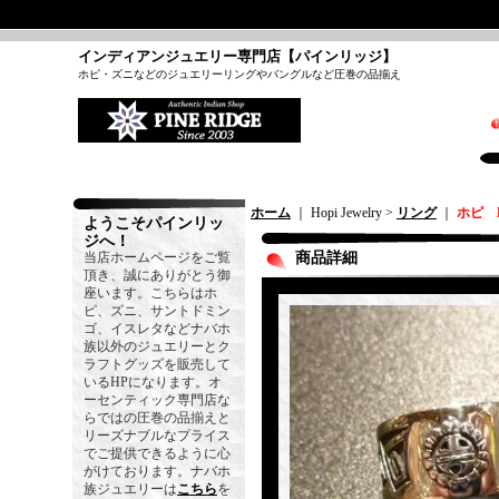
インディアンジュエリー専門店【パインリッジ】
ホピ・ズニなどのジュエリーリングやバングルなど圧巻の品揃え
ホーム
｜ Hopi Jewelry >
リング
｜
ホピ 
ようこそパインリッ
ジへ！
当店ホームページをご覧
商品詳細
頂き、誠にありがとう御
座います。こちらはホ
ピ、ズニ、サントドミン
ゴ、イスレタなどナバホ
族以外のジュエリーとク
ラフトグッズを販売して
いるHPになります。オ
ーセンティック専門店な
らではの圧巻の品揃えと
リーズナブルなプライス
でご提供できるように心
がけております。ナバホ
族ジュエリーは
こちら
を