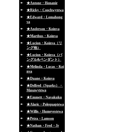
★Antone・Honanie
★Ricky・Coochwytewa
★Edward・Lomahong
va
★Anderson・Koinva
★Marthus・Koinva
★Lucion・Koinva（リ
ング他）
★Lucion・Koinva（バ
ングル&ペンダント）
★Melinda・Lucas・Koi
nva
★Duane・Koinva
★Delfred（Sparks）・
Masawytewa
★Emmett・Navakuku
★Alaric・Polequaptewa
★Willis・Humeyestewa
★Petra・Lamson
★Nathan・Fred・Jr