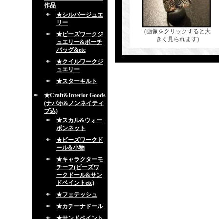
作品
★シルバージュエ
リー
(画像をクリックすると大
★ビーズワークジ
きく見られます)
ュエリー&ポーチ
バッグ&etc
★クイルワークジ
ュエリー
★スターキルト
★Craft&Interior Goods
(ナバホ&ノンネイティ
ブ込)
★スカル&ウォー
ボンネット
★ビーズワークド
ール&小物
★キャラクターモ
チーフ(ビーズワ
ークドール&サン
ドペイントetc)
★フェテッシュ
★カチーナドール
★サンドペイント