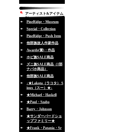
アーティスト&アイテム
別
PineRidge・Museum
Special・Collection
PineRidge・Push Item
他部族故人作家作品
Awards(賞)・作品
ホピ族SALE商品
ズニ族SALE商品（1部
ナバホ商品）
他部族SALE商品
↓★Lakota（ラコタ） S
ioux（スー）★↓
★Michael・Haskell
★Paul・Szabo
Barry・Johnson
★サンダーバードショ
ップファミリー★
★Frank・Patania・Sr