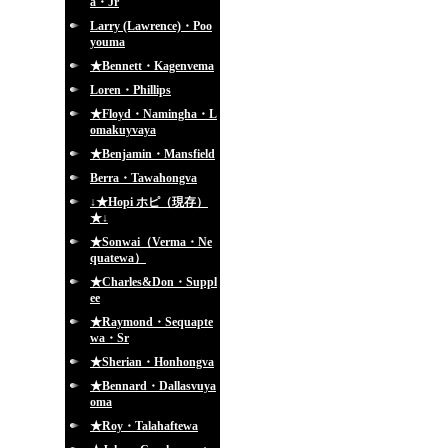
a・Jr
Larry (Lawrence)・Poo
youma
★Bennett・Kagenvema
Loren・Phillips
★Floyd・Namingha・L
omakuyvaya
★Benjamin・Mansfield
Berra・Tawahongva
↓★Hopi ホピ（現存）
★↓
★Sonwai（Verma・Ne
quatewa）
★Charles&Don・Suppl
ee
★Raymond・Sequapte
wa・Sr
★Sherian・Honhongva
★Bennard・Dallasvuya
oma
★Roy・Talahaftewa