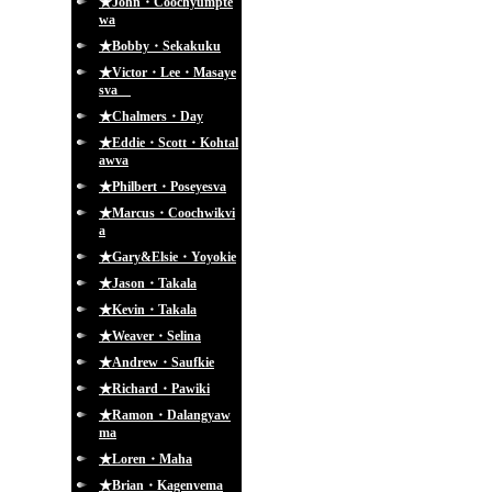
★John・Coochyumpte
wa
★Bobby・Sekakuku
★Victor・Lee・Masaye
sva
★Chalmers・Day
★Eddie・Scott・Kohtal
awva
★Philbert・Poseyesva
★Marcus・Coochwikvi
a
★Gary&Elsie・Yoyokie
★Jason・Takala
★Kevin・Takala
★Weaver・Selina
★Andrew・Saufkie
★Richard・Pawiki
★Ramon・Dalangyaw
ma
★Loren・Maha
★Brian・Kagenvema