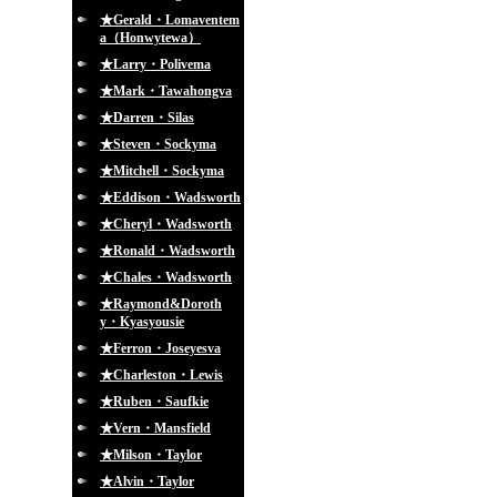
★Gerald・Lomaventem
a（Honwytewa）
★Larry・Polivema
★Mark・Tawahongva
★Darren・Silas
★Steven・Sockyma
★Mitchell・Sockyma
★Eddison・Wadsworth
★Cheryl・Wadsworth
★Ronald・Wadsworth
★Chales・Wadsworth
★Raymond&Doroth
y・Kyasyousie
★Ferron・Joseyesva
★Charleston・Lewis
★Ruben・Saufkie
★Vern・Mansfield
★Milson・Taylor
★Alvin・Taylor