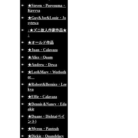
★Steven・Pooyouma・
Kuyvya
★Guy&Joe&Louie・Jo
sytewa
↓★ズニ故人作家作品★
↓
★オールド作品
★Juan・Calavaza
★Alice・Quam
★Andrew・Dewa
★Lee&Mary・Weeboth
ee
★Robert&Bernice・Lee
kya
★Effie・Calavaza
★Dennis＆Nancy・Eda
akie
★Duane・Dishta(ペイ
ント)
★Myron・Panteah
★Dickie・Quandelacy