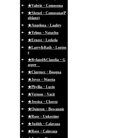
★Valerie・Comosona
★Shenel・Comosona(P
oblano)
★Angelena・Laahty
★Yelmo・Natachu
★Ernest・Leekela
★Larry&Rath・Lonjos
e
★Ryland&Claudia・G
asper
★Clarence・Booqua
★Joyce・Waseta
★Phyllia・Lucio
★Vernon・Vacit
★Jessica・Chavez
★Quinton・Bowannie
★Rose・Unkestine
★Judith・Calavaza
★Rose・Calavaza