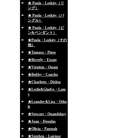
★ Paula・Leekity（リ
ング）
★ Paula・Leekity（バ
ングル）
★ Paula・Leekity（ピ
ン&ペンダント）
★Paula・Leekity（その
他）
★Tamara・Pinto
★Beverly・Etsate
★Virginia・Quam
★Bobby・Concho
★Charlotte・Dishta
★Leslie&Gladys・Lam
y
★Leander＆Lisa・Otho
le
★Stewart・Quandelacy
★Joan・Douglas
★Olivia・Panteah
★Stephen・Lonjose