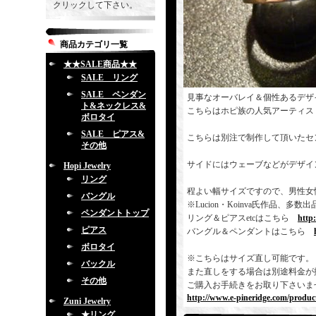
クリックして下さい。
商品カテゴリ一覧
★★SALE商品★★
SALE リング
SALE ペンダン
見事なオーバレイ＆個性あるデザ
ト&ネックレス&
こちらはホピ族の人気アーティス
ボロタイ
SALE ピアス&
こちらは別注で制作して頂いたセ
その他
サイドにはウェーブなどがデザイ
Hopi Jewelry
リング
程よい幅サイズですので、男性女
バングル
※Lucion・Koinva氏作品
ペンダントトップ
リング＆ピアスetcはこちら
http
ピアス
バングル＆ペンダントはこちら
ボロタイ
※こちらはサイズ直し可能です。
バックル
また直しをする場合は別途料金が
その他
ご購入お手続きをお取り下さいま
http://www.e-pineridge.com/produc
Zuni Jewelry
★リング