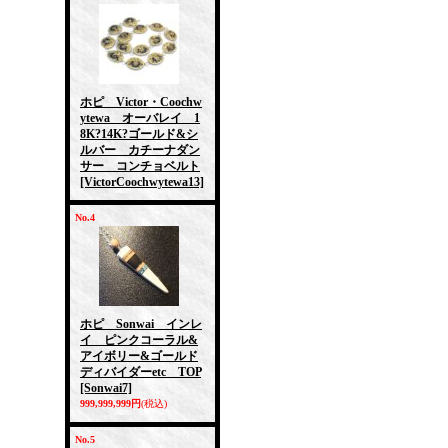
ホピ Victor・Coochw
ytewa オーバレイ 1
8K?14K?ゴールド&シ
ルバー カチーナダン
サー コンチョベルト
[VictorCoochwytewa13]
No.4
ホピ Sonwai インレ
イ ピンクコーラル&
アイボリー&ゴールド
ディバイダーetc TOP
[Sonwai7]
999,999,999円
(税込)
No.5