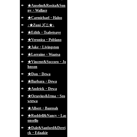
★Anselm&Rosita&Son
ny・Wallace
★Carmichael・Haloo
↓★Zuni ズニ★↓
★Edith・Tsabetsaye
★Veronica・Poblano
★Jake・Livingston
★Lorraine・Waatsa
★Vincent&Soccoro・Jo
hnson
★Don・Dewa
★Barbara・Dewa
★Andrick・Dewa
★Octavius&Irma・Seo
wtewa
★Albert・Banteah
★Ruddell&Nancy・Lac
onsello
★Dale&Sanford&Derri
ck・Edaakie