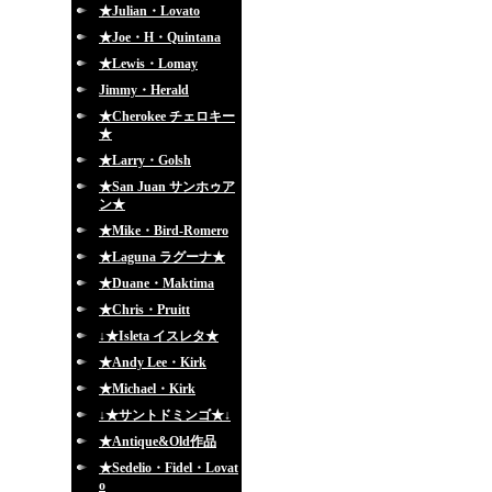
★Julian・Lovato
★Joe・H・Quintana
★Lewis・Lomay
Jimmy・Herald
★Cherokee チェロキー
★
★Larry・Golsh
★San Juan サンホゥア
ン★
★Mike・Bird-Romero
★Laguna ラグーナ★
★Duane・Maktima
★Chris・Pruitt
↓★Isleta イスレタ★
★Andy Lee・Kirk
★Michael・Kirk
↓★サントドミンゴ★↓
★Antique&Old作品
★Sedelio・Fidel・Lovat
o