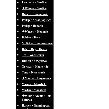
Lawrence・Saufkie
★Wilmer・Saufkie
Robert・Lomadapki
Phillip・Sekaquaptewa
Phillip・Honanie
★Watson・Honanie
Bobbie・Tewa
McBride・Lomayestewa
Billie・Ray・Hawee
Ted・Wadsworth
Hubert・Yowytewa
Norman・Honie・Sr
Tony・Kyasyousie
★Manuel・Hoyungwa
Vernon・Mansfield
Verden・Mansfield
★Willie・Archie・Tala
haftewa
Harvey・Quanimptew