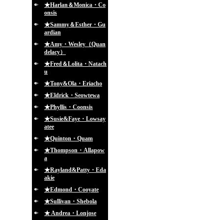
★Harlan＆Monica・Co
onsis
★Sammy＆Esther・Gu
ardian
★Amy・Wesley（Quan
delacy）
★Fred＆Lolita・Natach
u
★Tony&Ola・Eriacho
★Eldrick・Seowtewa
★Phyllis・Coonsis
★Susie&Faye・Lowsay
atee
★Quinton・Quam
★Thompson・Allapow
a
★Rayland&Patty・Eda
akie
★Edmond・Cooyate
★Sullivan・Shebola
★ Andrea・Lonjose