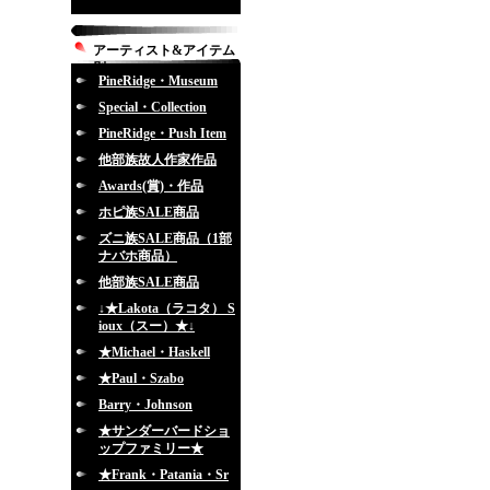
アーティスト&アイテム
別
PineRidge・Museum
Special・Collection
PineRidge・Push Item
他部族故人作家作品
Awards(賞)・作品
ホピ族SALE商品
ズニ族SALE商品（1部
ナバホ商品）
他部族SALE商品
↓★Lakota（ラコタ） S
ioux（スー）★↓
★Michael・Haskell
★Paul・Szabo
Barry・Johnson
★サンダーバードショ
ップファミリー★
★Frank・Patania・Sr