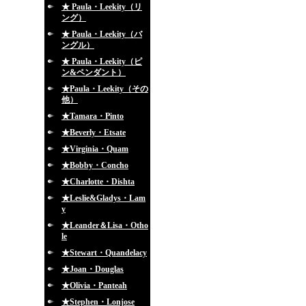
★ Paula・Leekity（リ
ング）
★ Paula・Leekity（バ
ングル）
★ Paula・Leekity（ピ
ン&ペンダント）
★Paula・Leekity（その
他）
★Tamara・Pinto
★Beverly・Etsate
★Virginia・Quam
★Bobby・Concho
★Charlotte・Dishta
★Leslie&Gladys・Lam
y
★Leander＆Lisa・Otho
le
★Stewart・Quandelacy
★Joan・Douglas
★Olivia・Panteah
★Stephen・Lonjose