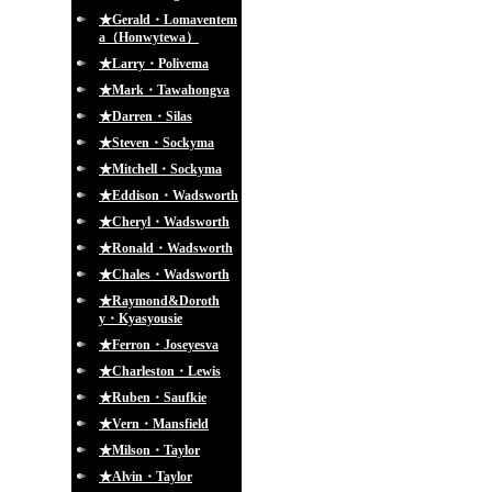
★Gerald・Lomaventem
a（Honwytewa）
★Larry・Polivema
★Mark・Tawahongva
★Darren・Silas
★Steven・Sockyma
★Mitchell・Sockyma
★Eddison・Wadsworth
★Cheryl・Wadsworth
★Ronald・Wadsworth
★Chales・Wadsworth
★Raymond&Doroth
y・Kyasyousie
★Ferron・Joseyesva
★Charleston・Lewis
★Ruben・Saufkie
★Vern・Mansfield
★Milson・Taylor
★Alvin・Taylor