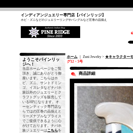
インディアンジュエリー専門店【パインリッジ】
ホピ・ズニなどのジュエリーリングやバングルなど圧巻の品揃え
ホーム
｜ Zuni Jewelry >
★キャラクター
ようこそパインリッ
グ12・5号
ジへ！
当店ホームページをご覧
頂き、誠にありがとう御
商品詳細
座います。こちらはホ
ピ、ズニ、サントドミン
ゴ、イスレタなどナバホ
族以外のジュエリーとク
ラフトグッズを販売して
いるHPになります。オ
ーセンティック専門店な
らではの圧巻の品揃えと
リーズナブルなプライス
でご提供できるように心
がけております。ナバホ
族ジュエリーは
こちら
を