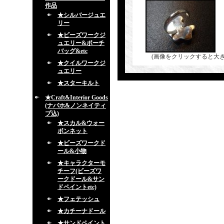
作品
★シルバージュエ
リー
★ビーズワークジ
ュエリー&ポーチ
バッグ&etc
(画像をクリックすると大
★クイルワークジ
ュエリー
★スターキルト
★Craft&Interior Goods
(ナバホ&ノンネイティ
ブ込)
★スカル&ウォー
ボンネット
★ビーズワークド
ール&小物
★キャラクターモ
チーフ(ビーズワ
ークドール&サン
ドペイントetc)
★フェテッシュ
★カチーナドール
★サンドペイント