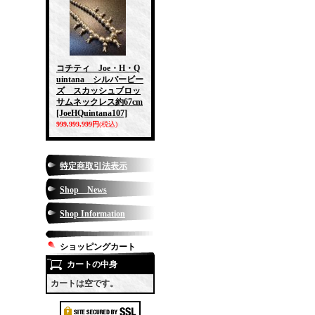
コチティ Joe・H・Q
uintana シルバービー
ズ スカッシュブロッ
サムネックレス約67cm
[JoeHQuintana107]
999,999,999円
(税込)
特定商取引法表示
Shop News
Shop Information
ショッピングカート
カートの中身
カートは空です。