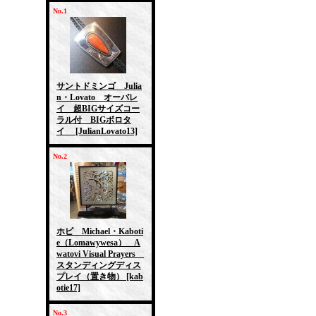
No.1
サントドミンゴ Julia
n・Lovato オーバレ
イ 超BIGサイズコー
ラル付 BIGボロタ
イ
[JulianLovato13]
No.2
ホピ Michael・Kaboti
e（Lomawywesa） A
watovi Visual Prayers
スタンディングディス
プレイ（置き物）
[kab
otie17]
No.3