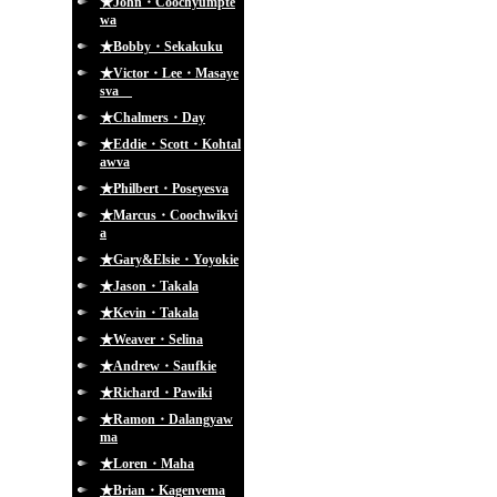
★John・Coochyumpte
wa
★Bobby・Sekakuku
★Victor・Lee・Masaye
sva
★Chalmers・Day
★Eddie・Scott・Kohtal
awva
★Philbert・Poseyesva
★Marcus・Coochwikvi
a
★Gary&Elsie・Yoyokie
★Jason・Takala
★Kevin・Takala
★Weaver・Selina
★Andrew・Saufkie
★Richard・Pawiki
★Ramon・Dalangyaw
ma
★Loren・Maha
★Brian・Kagenvema