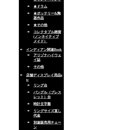
★ドラム
★ポッテリー&陶
器作品
★その他
コレクタブル雑貨
(ノンネイティブ
メイド）
インディアン関連Book
アリゾナハイウェ
イ誌
その他
店舗ディスプレイ用品e
tc
リング台
バングル（ブレス
レット）台
時計文字盤
リングサイズ直し
代金
別途販売用チェー
ン