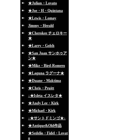
★Julian・Lovato
★Joe・H・Quintana
★Lewis・Lomay
Jimmy・Herald
★Cherokee チェロキー
★
★Larry・Golsh
★San Juan サンホゥア
ン★
★Mike・Bird-Romero
★Laguna ラグーナ★
★Duane・Maktima
★Chris・Pruitt
↓★Isleta イスレタ★
★Andy Lee・Kirk
★Michael・Kirk
↓★サントドミンゴ★↓
★Antique&Old作品
★Sedelio・Fidel・Lovat
o