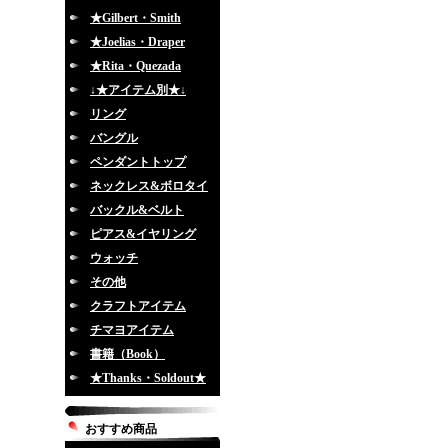
★Gilbert・Smith
★Joelias・Draper
★Rita・Quezada
↓★アイテム別★↓
リング
バングル
ペンダントトップ
ネックレス&ボロタイ
バックル&ベルト
ピアス&イヤリング
ウォッチ
その他
クラフトアイテム
チマヨアイテム
書籍（Book）
★Thanks・Soldout★
おすすめ商品