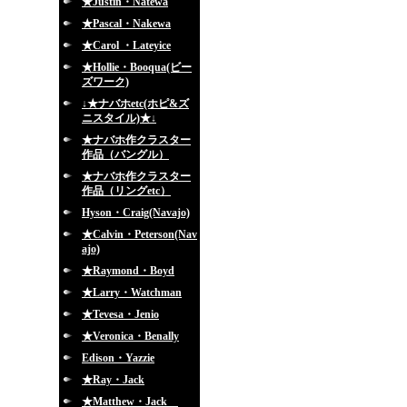
★Justin・Natewa
★Pascal・Nakewa
★Carol ・Lateyice
★Hollie・Booqua(ビー
ズワーク)
↓★ナバホetc(ホピ&ズ
ニスタイル)★↓
★ナバホ作クラスター
作品（バングル）
★ナバホ作クラスター
作品（リングetc）
Hyson・Craig(Navajo)
★Calvin・Peterson(Nav
ajo)
★Raymond・Boyd
★Larry・Watchman
★Tevesa・Jenio
★Veronica・Benally
Edison・Yazzie
★Ray・Jack
★Matthew・Jack