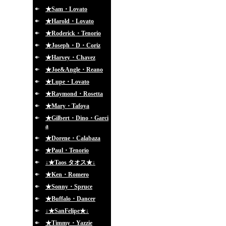
★Sam・Lovato
★Harold・Lovato
★Roderick・Tenorio
★Joseph・D・Coriz
★Harvey・Chavez
★Joe&Angle・Reano
★Lupe・Lovato
★Raymond・Rosetta
★Mary・Tafoya
★Gilbert・Dino・Garci
a
★Dorene・Calabaza
★Paul・Tenorio
↓★Taos タオス★↓
★Ken・Romero
★Sonny・Spruce
★Buffalo・Dancer
↓★SanFelipe★↓
★Timmy・Yazzie