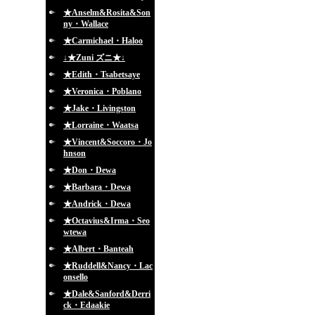
★Anselm&Rosita&Son
ny・Wallace
★Carmichael・Haloo
↓★Zuni ズニ★↓
★Edith・Tsabetsaye
★Veronica・Poblano
★Jake・Livingston
★Lorraine・Waatsa
★Vincent&Soccoro・Jo
hnson
★Don・Dewa
★Barbara・Dewa
★Andrick・Dewa
★Octavius&Irma・Seo
wtewa
★Albert・Banteah
★Ruddell&Nancy・Lac
onsello
★Dale&Sanford&Derri
ck・Edaakie