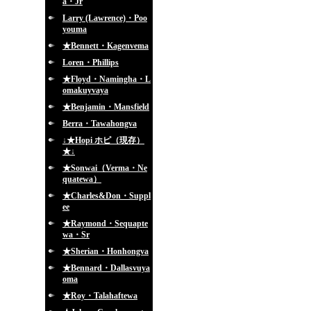
a・Jr
Larry (Lawrence)・Poo
youma
★Bennett・Kagenvema
Loren・Phillips
★Floyd・Namingha・L
omakuyvaya
★Benjamin・Mansfield
Berra・Tawahongva
↓★Hopi ホピ（現存）
★↓
★Sonwai（Verma・Ne
quatewa）
★Charles&Don・Suppl
ee
★Raymond・Sequapte
wa・Sr
★Sherian・Honhongva
★Bennard・Dallasvuya
oma
★Roy・Talahaftewa