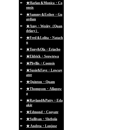
★Harlan＆Monica・Co
onsis
★Sammy＆Esther・Gu
ardian
★Amy・Wesley（Quan
delacy）
★Fred＆Lolita・Natach
u
★Tony&Ola・Eriacho
★Eldrick・Seowtewa
★Phyllis・Coonsis
★Susie&Faye・Lowsay
atee
★Quinton・Quam
★Thompson・Allapow
a
★Rayland&Patty・Eda
akie
★Edmond・Cooyate
★Sullivan・Shebola
★ Andrea・Lonjose