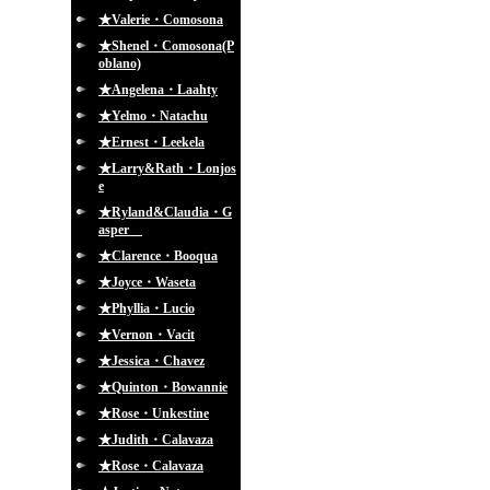
★Valerie・Comosona
★Shenel・Comosona(P
oblano)
★Angelena・Laahty
★Yelmo・Natachu
★Ernest・Leekela
★Larry&Rath・Lonjos
e
★Ryland&Claudia・G
asper
★Clarence・Booqua
★Joyce・Waseta
★Phyllia・Lucio
★Vernon・Vacit
★Jessica・Chavez
★Quinton・Bowannie
★Rose・Unkestine
★Judith・Calavaza
★Rose・Calavaza