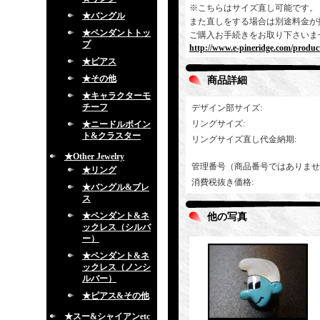
※こちらはサイズ直し可能です。
★バングル
また直しをする場合は別途料金が
★ペンダントトッ
ご購入お手続きをお取り下さいま
プ
http://www.e-pineridge.com/produc
★ピアス
★その他
商品詳細
★キャラクターモ
チーフ
デザイン部サイズ
:
リングサイズ
:
★ニードルポイン
ト&クラスター
リングサイズ直し代金納期
:
★Other Jewelry
管理番号（商品番号ではありませ
★リング
消費税抜き価格
:
★バングル&ブレ
ス
★ペンダント&ネ
他の写真
ックレス（シルバ
ー）
★ペンダント&ネ
ックレス（ノンシ
ルバー）
★ピアス&その他
★スー&シャイアンetc