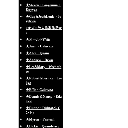
★Steven・Pooyouma・
Kuyvya
★Guy&Joe&Louie・Jo
sytewa
↓★ズニ故人作家作品★
↓
★オールド作品
★Juan・Calavaza
★Alice・Quam
★Andrew・Dewa
★Lee&Mary・Weeboth
ee
★Robert&Bernice・Lee
kya
★Effie・Calavaza
★Dennis＆Nancy・Eda
akie
★Duane・Dishta(ペイ
ント)
★Myron・Panteah
★Dickie・Quandelacy