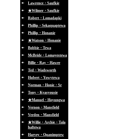
Lawrence・Saufkie
★Wilmer・Saufkie
Robert・Lomadapki
Phillip・Sekaquaptewa
Phillip・Honanie
★Watson・Honanie
Bobbie・Tewa
McBride・Lomayestewa
Billie・Ray・Hawee
Ted・Wadsworth
Hubert・Yowytewa
Norman・Honie・Sr
Tony・Kyasyousie
★Manuel・Hoyungwa
Vernon・Mansfield
Verden・Mansfield
★Willie・Archie・Tala
haftewa
Harvey・Quanimptew