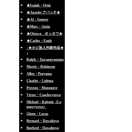
★Isaiah・Ortiz
★Apache アパッチ★
★Al・Somers
★Marc・Antia
★Ottawa オッタワ★
★Carlos・Eagle
↓★ホピ故人作家作品★
↓
Ralph・Tawangyaouma
Morris・Robinson
Allen・Pooyama
Charles・Loloma
Preston・Monongye
Victor・Coochwytewa
Michael・Kabotie（Lo
mawywesa）
Glenn・Lucas
Bernard・Dawahoya
Bueford・Dawahoya