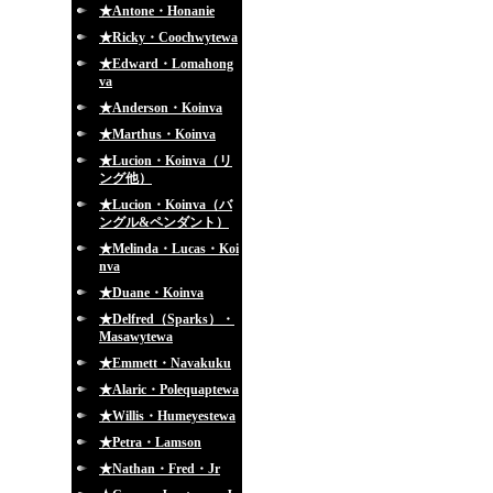
★Antone・Honanie
★Ricky・Coochwytewa
★Edward・Lomahong
va
★Anderson・Koinva
★Marthus・Koinva
★Lucion・Koinva（リ
ング他）
★Lucion・Koinva（バ
ングル&ペンダント）
★Melinda・Lucas・Koi
nva
★Duane・Koinva
★Delfred（Sparks）・
Masawytewa
★Emmett・Navakuku
★Alaric・Polequaptewa
★Willis・Humeyestewa
★Petra・Lamson
★Nathan・Fred・Jr