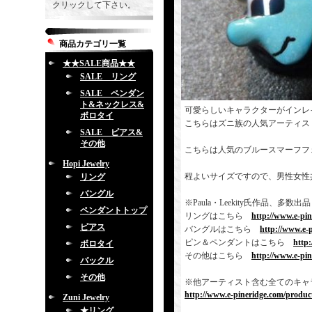
クリックして下さい。
商品カテゴリ一覧
★★SALE商品★★
SALE リング
SALE ペンダン
ト&ネックレス&
可愛らしいキャラクターがインレ
ボロタイ
こちらはズニ族の人気アーティス
SALE ピアス&
その他
こちらは人気のブルースマーフフ
Hopi Jewelry
程よいサイズですので、男性女性
リング
バングル
※Paula・Leekity氏作品
ペンダントトップ
リングはこちら
http://www.e-pi
ピアス
バングルはこちら
http://www.e-
ピン＆ペンダントはこちら
http
ボロタイ
その他はこちら
http://www.e-pi
バックル
その他
※他アーティスト含む全てのキャ
http://www.e-pineridge.com/product
Zuni Jewelry
★リング