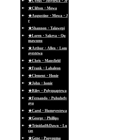
★Cyrus・Josytewa・Jr
★Clifton・Mowa
★Augustine・Mowa・J
r
★Shannon・Talawepi
★Loren・Sakeva・Qu
mawunu
★Arthur・Allen・Lom
ayestewa
★Chris・Mansfield
★Frank・Lahaleon
★Clement・Honie
★John・honie
★Riley・Polyquaptewa
★Fernando・Puhuhefv
aya
★Carol・Humeyestewa
★George・Phillips
★Trinidad&Dawn・Lu
cas
★Gene・Pooyouma