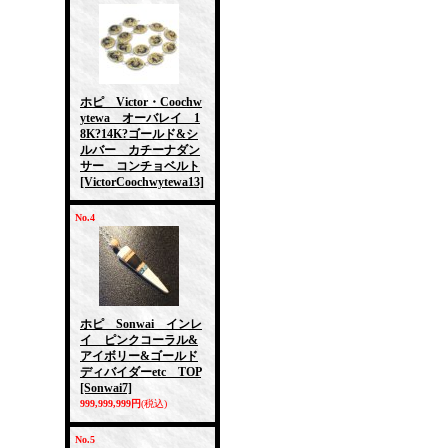
ホピ Victor・Coochw
ytewa オーバレイ 1
8K?14K?ゴールド&シ
ルバー カチーナダン
サー コンチョベルト
[VictorCoochwytewa13]
No.4
ホピ Sonwai インレ
イ ピンクコーラル&
アイボリー&ゴールド
ディバイダーetc TOP
[Sonwai7]
999,999,999円
(税込)
No.5