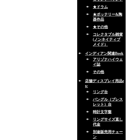
★ドラム
★ポッテリー&陶
器作品
★その他
コレクタブル雑貨
(ノンネイティブ
メイド）
インディアン関連Book
アリゾナハイウェ
イ誌
その他
店舗ディスプレイ用品e
tc
リング台
バングル（ブレス
レット）台
時計文字盤
リングサイズ直し
代金
別途販売用チェー
ン