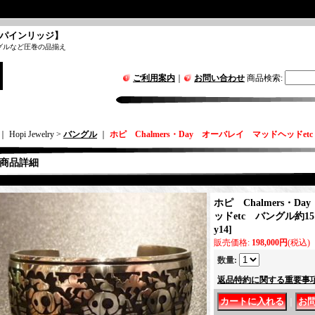
パインリッジ】
グルなど圧巻の品揃え
ご利用案内
｜
お問い合わせ
商品検索
:
｜ Hopi Jewelry >
バングル
｜
ホピ Chalmers・Day オーバレイ マッドヘッドetc
商品詳細
ホピ Chalmers・
ッドetc バングル約15
y14
]
販売価格
:
198,000円
(税込)
数量
:
返品特約に関する重要事
｜