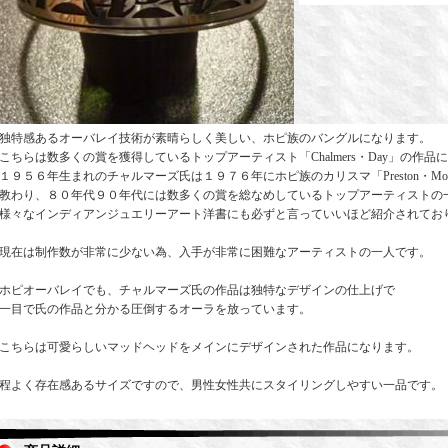
独特感あるオーバレイ技術が素晴らしく美しい、ホピ族のバングルになります。
こちらは数多くの賞を獲得しているトップアーティスト「Chalmers・Day」の作品
１９５６年生まれのチャルマーズ氏は１９７６年にホピ族のカリスマ「Preston・Mono
教わり、８０年代９０年代には数多くの賞を総なめしているトップアーティストの
様々なインディアンジュエリーアート洋書にも必ずと言っていいほど紹介されてお
現在は制作数が非常に少ない為、入手が非常に困難なアーティストの一人です。
ホピオーバレイでも、チャルマーズ氏の作品は独特なデザインの仕上げで
一目で氏の作品と分かる圧倒するオーラを放っています。
こちらは可愛らしいマッドヘッドをメインにデザインされた作品になります。
程よく存在感あるサイズですので、男性女性共にスタイリングしやすい一品です。