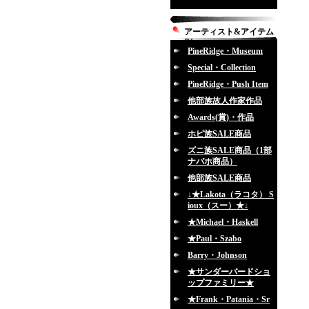
アーティスト&アイテム
別
PineRidge・Museum
Special・Collection
PineRidge・Push Item
他部族故人作家作品
Awards(賞)・作品
ホピ族SALE商品
ズニ族SALE商品（1部
ナバホ商品）
他部族SALE商品
↓★Lakota（ラコタ） S
ioux（スー）★↓
★Michael・Haskell
★Paul・Szabo
Barry・Johnson
★サンダーバードショ
ップファミリー★
★Frank・Patania・Sr