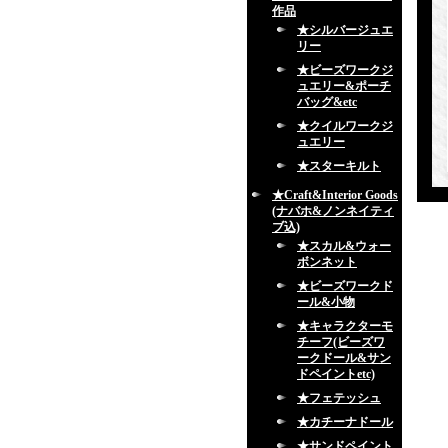
作品
★シルバージュエ
リー
★ビーズワークジ
ュエリー&ポーチ
バッグ&etc
★クイルワークジ
ュエリー
★スターキルト
★Craft&Interior Goods
(ナバホ&ノンネイティ
ブ込)
★スカル&ウォー
ボンネット
★ビーズワークド
ール&小物
★キャラクターモ
チーフ(ビーズワ
ークドール&サン
ドペイントetc)
★フェテッシュ
★カチーナドール
★サンドペイント