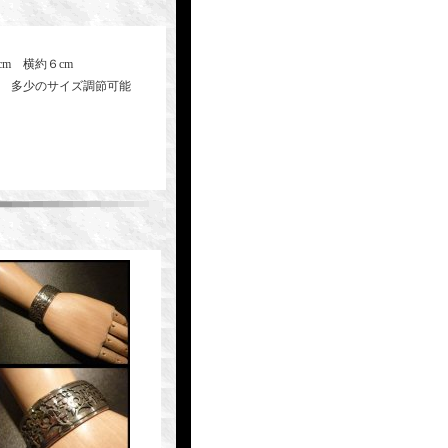
m 横約６cm
方 多少のサイズ調節可能