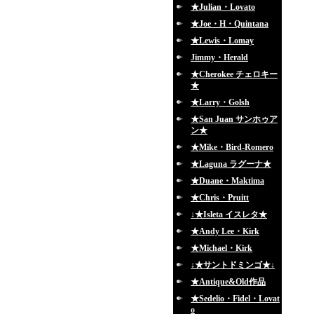
★Julian・Lovato
★Joe・H・Quintana
★Lewis・Lomay
Jimmy・Herald
★Cherokee チェロキー
★
★Larry・Golsh
★San Juan サンホゥア
ン★
★Mike・Bird-Romero
★Laguna ラグーナ★
★Duane・Maktima
★Chris・Pruitt
↓★Isleta イスレタ★
★Andy Lee・Kirk
★Michael・Kirk
↓★サントドミンゴ★↓
★Antique&Old作品
★Sedelio・Fidel・Lovat
o