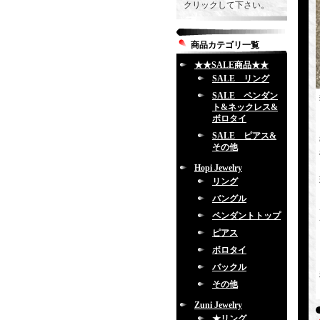
クリックして下さい。
商品カテゴリ一覧
★★SALE商品★★
SALE リング
SALE ペンダン
ト&ネックレス&
ボロタイ
SALE ピアス&
その他
Hopi Jewelry
リング
バングル
ペンダントトップ
ピアス
ボロタイ
バックル
その他
Zuni Jewelry
★リング