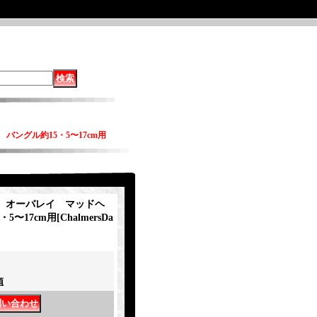
 バングル約15・5〜17cm用
Day オーバレイ マッドヘ
・5〜17cm用
[
ChalmersDa
項