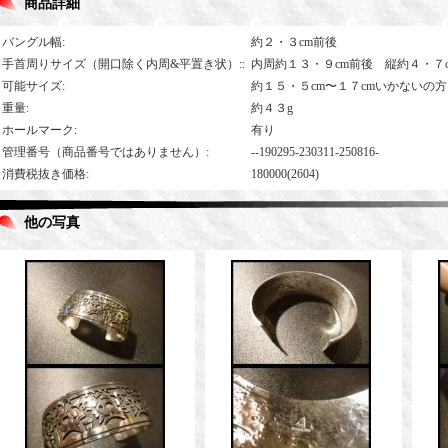
商品詳細
バングル幅
:
約２・３cm前後
手首周りサイズ（開口除く内周&平置き状）:
:
内周約１３・９cm前後 縦約４・７c
可能サイズ
:
約１５・５cm〜１７cmいかないの
重量
:
約４３g
ホールマーク
:
有り
管理番号（商品番号ではありません）
:
--190295-230311-250816-
消費税抜き価格
:
180000(2604)
他の写真