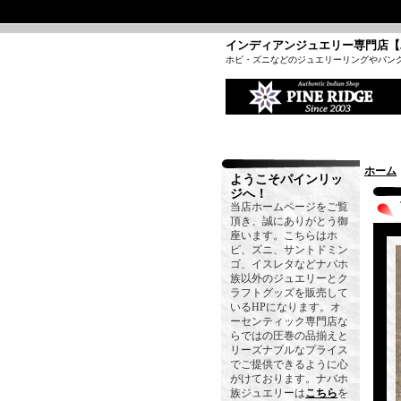
インディアンジュエリー専門店【
ホピ・ズニなどのジュエリーリングやバン
ホーム
ようこそパインリッ
ジへ！
当店ホームページをご覧
頂き、誠にありがとう御
座います。こちらはホ
ピ、ズニ、サントドミン
ゴ、イスレタなどナバホ
族以外のジュエリーとク
ラフトグッズを販売して
いるHPになります。オ
ーセンティック専門店な
らではの圧巻の品揃えと
リーズナブルなプライス
でご提供できるように心
がけております。ナバホ
族ジュエリーは
こちら
を