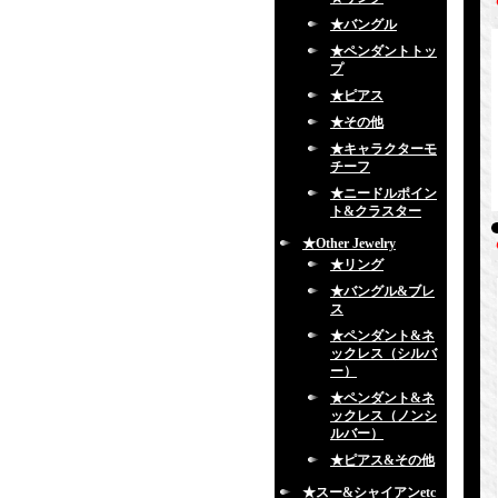
★バングル
★ペンダントトッ
プ
★ピアス
★その他
★キャラクターモ
チーフ
★ニードルポイン
ト&クラスター
★Other Jewelry
★リング
★バングル&ブレ
ス
★ペンダント&ネ
ックレス（シルバ
ー）
★ペンダント&ネ
ックレス（ノンシ
ルバー）
★ピアス&その他
★スー&シャイアンetc