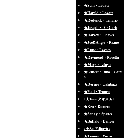
★Sam・Lovato
★Harold・Lovato
★Roderick・Tenorio
★Joseph・D・Coriz
★Harvey・Chavez
★Joe&Angle・Reano
★Lupe・Lovato
★Raymond・Rosetta
★Mary・Tafoya
★Gilbert・Dino・Garci
a
★Dorene・Calabaza
★Paul・Tenorio
↓★Taos タオス★↓
★Ken・Romero
★Sonny・Spruce
★Buffalo・Dancer
↓★SanFelipe★↓
★Timmy・Yazzie