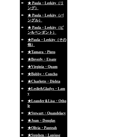
★ Paula・Leekity（リ
ング）
★ Paula・Leekity（バ
ングル）
★ Paula・Leekity（ピ
ン&ペンダント）
★Paula・Leekity（その
他）
★Tamara・Pinto
★Beverly・Etsate
★Virginia・Quam
★Bobby・Concho
★Charlotte・Dishta
★Leslie&Gladys・Lam
y
★Leander＆Lisa・Otho
le
★Stewart・Quandelacy
★Joan・Douglas
★Olivia・Panteah
★Stephen・Lonjose