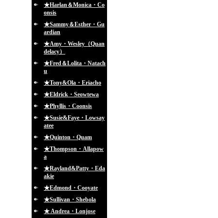
★Harlan＆Monica・Co
onsis
★Sammy＆Esther・Gu
ardian
★Amy・Wesley（Quan
delacy）
★Fred＆Lolita・Natach
u
★Tony&Ola・Eriacho
★Eldrick・Seowtewa
★Phyllis・Coonsis
★Susie&Faye・Lowsay
atee
★Quinton・Quam
★Thompson・Allapow
a
★Rayland&Patty・Eda
akie
★Edmond・Cooyate
★Sullivan・Shebola
★ Andrea・Lonjose