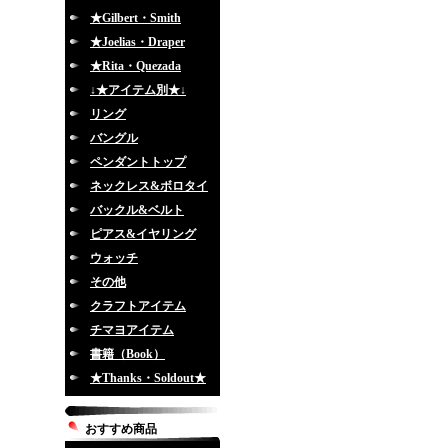
★Gilbert・Smith
★Joelias・Draper
★Rita・Quezada
↓★アイテム別★↓
リング
バングル
ペンダントトップ
ネックレス&ボロタイ
バックル&ベルト
ピアス&イヤリング
ウォッチ
その他
クラフトアイテム
チマヨアイテム
書籍（Book）
★Thanks・Soldout★
おすすめ商品