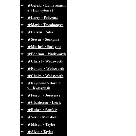
★Gerald・Lomaventem
a（Honwytewa）
★Larry・Polivema
★Mark・Tawahongva
★Darren・Silas
★Steven・Sockyma
★Mitchell・Sockyma
★Eddison・Wadsworth
★Cheryl・Wadsworth
★Ronald・Wadsworth
★Chales・Wadsworth
★Raymond&Doroth
y・Kyasyousie
★Ferron・Joseyesva
★Charleston・Lewis
★Ruben・Saufkie
★Vern・Mansfield
★Milson・Taylor
★Alvin・Taylor