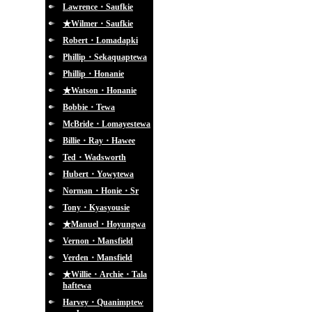
Lawrence・Saufkie
★Wilmer・Saufkie
Robert・Lomadapki
Phillip・Sekaquaptewa
Phillip・Honanie
★Watson・Honanie
Bobbie・Tewa
McBride・Lomayestewa
Billie・Ray・Hawee
Ted・Wadsworth
Hubert・Yowytewa
Norman・Honie・Sr
Tony・Kyasyousie
★Manuel・Hoyungwa
Vernon・Mansfield
Verden・Mansfield
★Willie・Archie・Tala
haftewa
Harvey・Quanimptew