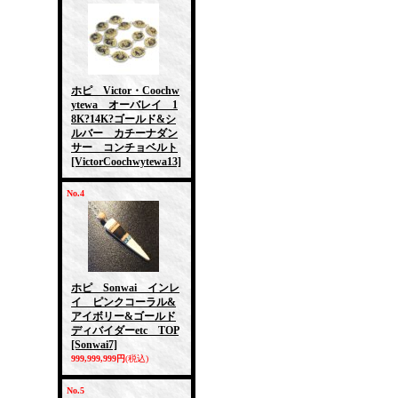
ホピ Victor・Coochw
ytewa オーバレイ 1
8K?14K?ゴールド&シ
ルバー カチーナダン
サー コンチョベルト
[VictorCoochwytewa13]
No.4
ホピ Sonwai インレ
イ ピンクコーラル&
アイボリー&ゴールド
ディバイダーetc TOP
[Sonwai7]
999,999,999円
(税込)
No.5