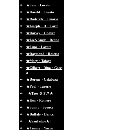
★Sam・Lovato
★Harold・Lovato
★Roderick・Tenorio
★Joseph・D・Coriz
★Harvey・Chavez
★Joe&Angle・Reano
★Lupe・Lovato
★Raymond・Rosetta
★Mary・Tafoya
★Gilbert・Dino・Garci
a
★Dorene・Calabaza
★Paul・Tenorio
↓★Taos タオス★↓
★Ken・Romero
★Sonny・Spruce
★Buffalo・Dancer
↓★SanFelipe★↓
★Timmy・Yazzie