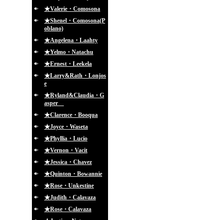
★Valerie・Comosona
★Shenel・Comosona(P
oblano)
★Angelena・Laahty
★Yelmo・Natachu
★Ernest・Leekela
★Larry&Rath・Lonjos
e
★Ryland&Claudia・G
asper
★Clarence・Booqua
★Joyce・Waseta
★Phyllia・Lucio
★Vernon・Vacit
★Jessica・Chavez
★Quinton・Bowannie
★Rose・Unkestine
★Judith・Calavaza
★Rose・Calavaza