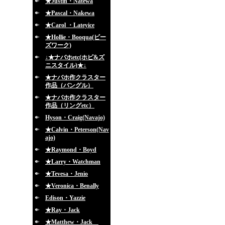
★Justin・Natewa
★Pascal・Nakewa
★Carol ・Lateyice
★Hollie・Booqua(ビー
ズワーク)
↓★ナバホetc(ホピ&ズ
ニスタイル)★↓
★ナバホ作クラスター
作品（バングル）
★ナバホ作クラスター
作品（リングetc）
Hyson・Craig(Navajo)
★Calvin・Peterson(Nav
ajo)
★Raymond・Boyd
★Larry・Watchman
★Tevesa・Jenio
★Veronica・Benally
Edison・Yazzie
★Ray・Jack
★Matthew・Jack