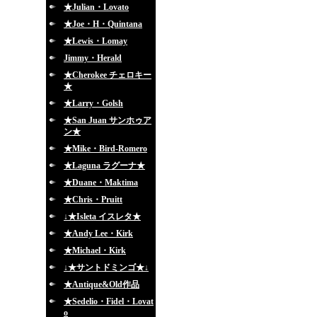
★Julian・Lovato
★Joe・H・Quintana
★Lewis・Lomay
Jimmy・Herald
★Cherokee チェロキー
★
★Larry・Golsh
★San Juan サンホゥア
ン★
★Mike・Bird-Romero
★Laguna ラグーナ★
★Duane・Maktima
★Chris・Pruitt
↓★Isleta イスレタ★
★Andy Lee・Kirk
★Michael・Kirk
↓★サントドミンゴ★↓
★Antique&Old作品
★Sedelio・Fidel・Lovat
o