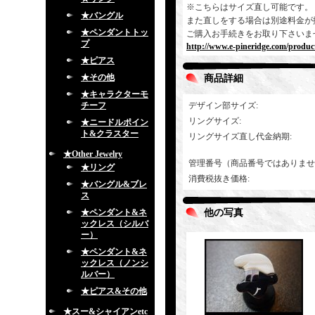
※こちらはサイズ直し可能です。
★バングル
また直しをする場合は別途料金が
★ペンダントトッ
ご購入お手続きをお取り下さいま
プ
http://www.e-pineridge.com/produc
★ピアス
★その他
商品詳細
★キャラクターモ
チーフ
デザイン部サイズ
:
リングサイズ
:
★ニードルポイン
ト&クラスター
リングサイズ直し代金納期
:
★Other Jewelry
管理番号（商品番号ではありませ
★リング
消費税抜き価格
:
★バングル&ブレ
ス
★ペンダント&ネ
他の写真
ックレス（シルバ
ー）
★ペンダント&ネ
ックレス（ノンシ
ルバー）
★ピアス&その他
★スー&シャイアンetc