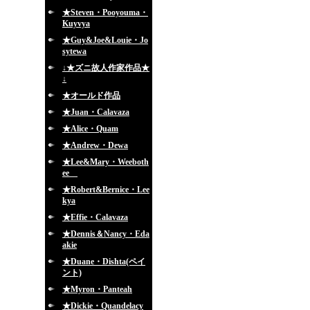
★Steven・Pooyouma・
Kuyvya
★Guy&Joe&Louie・Jo
sytewa
↓★ズニ故人作家作品★
↓
★オールド作品
★Juan・Calavaza
★Alice・Quam
★Andrew・Dewa
★Lee&Mary・Weeboth
ee
★Robert&Bernice・Lee
kya
★Effie・Calavaza
★Dennis＆Nancy・Eda
akie
★Duane・Dishta(ペイ
ント)
★Myron・Panteah
★Dickie・Quandelacy