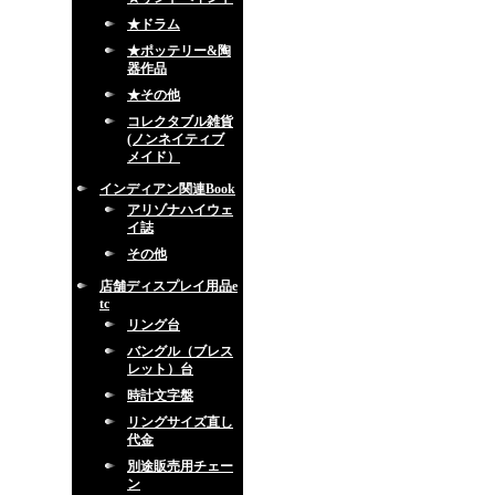
★ドラム
★ポッテリー&陶
器作品
★その他
コレクタブル雑貨
(ノンネイティブ
メイド）
インディアン関連Book
アリゾナハイウェ
イ誌
その他
店舗ディスプレイ用品e
tc
リング台
バングル（ブレス
レット）台
時計文字盤
リングサイズ直し
代金
別途販売用チェー
ン