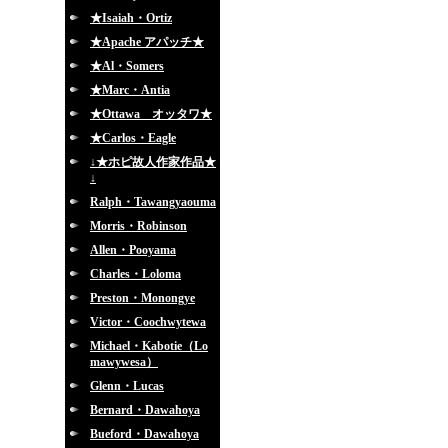
★Isaiah・Ortiz
★Apache アパッチ★
★Al・Somers
★Marc・Antia
★Ottawa オッタワ★
★Carlos・Eagle
↓★ホピ故人作家作品★
↓
Ralph・Tawangyaouma
Morris・Robinson
Allen・Pooyama
Charles・Loloma
Preston・Monongye
Victor・Coochwytewa
Michael・Kabotie（Lo
mawywesa）
Glenn・Lucas
Bernard・Dawahoya
Bueford・Dawahoya