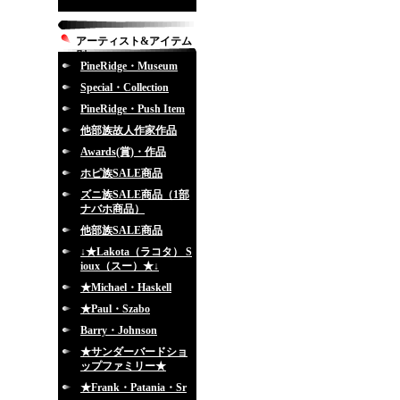
アーティスト&アイテム
別
PineRidge・Museum
Special・Collection
PineRidge・Push Item
他部族故人作家作品
Awards(賞)・作品
ホピ族SALE商品
ズニ族SALE商品（1部
ナバホ商品）
他部族SALE商品
↓★Lakota（ラコタ） S
ioux（スー）★↓
★Michael・Haskell
★Paul・Szabo
Barry・Johnson
★サンダーバードショ
ップファミリー★
★Frank・Patania・Sr