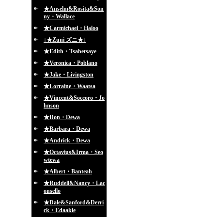
★Anselm&Rosita&Son
ny・Wallace
★Carmichael・Haloo
↓★Zuni ズニ★↓
★Edith・Tsabetsaye
★Veronica・Poblano
★Jake・Livingston
★Lorraine・Waatsa
★Vincent&Soccoro・Jo
hnson
★Don・Dewa
★Barbara・Dewa
★Andrick・Dewa
★Octavius&Irma・Seo
wtewa
★Albert・Banteah
★Ruddell&Nancy・Lac
onsello
★Dale&Sanford&Derri
ck・Edaakie