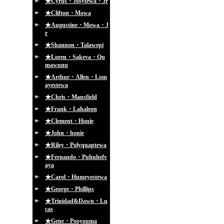
★Cyrus・Josytewa・Jr
★Clifton・Mowa
★Augustine・Mowa・J
r
★Shannon・Talawepi
★Loren・Sakeva・Qu
mawunu
★Arthur・Allen・Lom
ayestewa
★Chris・Mansfield
★Frank・Lahaleon
★Clement・Honie
★John・honie
★Riley・Polyquaptewa
★Fernando・Puhuhefv
aya
★Carol・Humeyestewa
★George・Phillips
★Trinidad&Dawn・Lu
cas
★Gene・Pooyouma