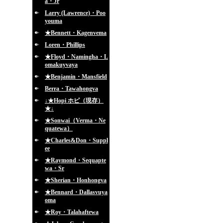
a・Jr
Larry (Lawrence)・Poo
youma
★Bennett・Kagenvema
Loren・Phillips
★Floyd・Namingha・L
omakuyvaya
★Benjamin・Mansfield
Berra・Tawahongva
↓★Hopi ホピ（現存）
★↓
★Sonwai（Verma・Ne
quatewa）
★Charles&Don・Suppl
ee
★Raymond・Sequapte
wa・Sr
★Sherian・Honhongva
★Bennard・Dallasvuya
oma
★Roy・Talahaftewa