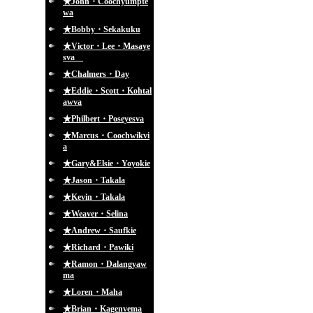
★John・Coochyumpte
wa
★Bobby・Sekakuku
★Victor・Lee・Masaye
sva
★Chalmers・Day
★Eddie・Scott・Kohtal
awva
★Philbert・Poseyesva
★Marcus・Coochwikvi
a
★Gary&Elsie・Yoyokie
★Jason・Takala
★Kevin・Takala
★Weaver・Selina
★Andrew・Saufkie
★Richard・Pawiki
★Ramon・Dalangyaw
ma
★Loren・Maha
★Brian・Kagenvema