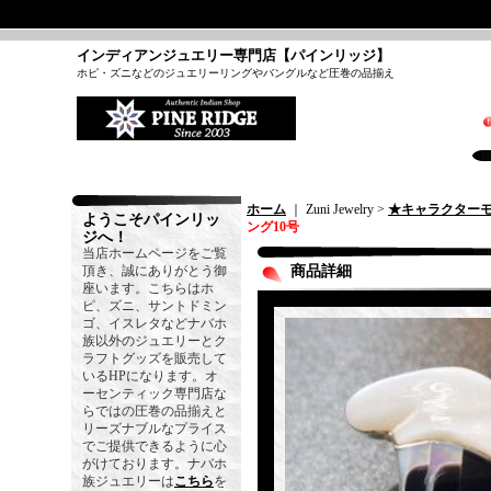
インディアンジュエリー専門店【パインリッジ】
ホピ・ズニなどのジュエリーリングやバングルなど圧巻の品揃え
ホーム
｜ Zuni Jewelry >
★キャラクター
ようこそパインリッ
ング10号
ジへ！
当店ホームページをご覧
頂き、誠にありがとう御
商品詳細
座います。こちらはホ
ピ、ズニ、サントドミン
ゴ、イスレタなどナバホ
族以外のジュエリーとク
ラフトグッズを販売して
いるHPになります。オ
ーセンティック専門店な
らではの圧巻の品揃えと
リーズナブルなプライス
でご提供できるように心
がけております。ナバホ
族ジュエリーは
こちら
を