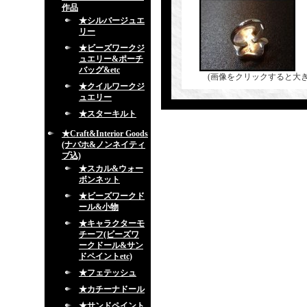
作品
★シルバージュエ
リー
★ビーズワークジ
ュエリー&ポーチ
バッグ&etc
(画像をクリックすると大
★クイルワークジ
ュエリー
★スターキルト
★Craft&Interior Goods
(ナバホ&ノンネイティ
ブ込)
★スカル&ウォー
ボンネット
★ビーズワークド
ール&小物
★キャラクターモ
チーフ(ビーズワ
ークドール&サン
ドペイントetc)
★フェテッシュ
★カチーナドール
★サンドペイント