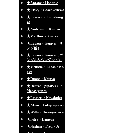
★Antone・Honanie
★Ricky・Coochwytewa
★Edward・Lomahong
va
★Anderson・Koinva
★Marthus・Koinva
★Lucion・Koinva（リ
ング他）
★Lucion・Koinva（バ
ングル&ペンダント）
★Melinda・Lucas・Koi
nva
★Duane・Koinva
★Delfred（Sparks）・
Masawytewa
★Emmett・Navakuku
★Alaric・Polequaptewa
★Willis・Humeyestewa
★Petra・Lamson
★Nathan・Fred・Jr