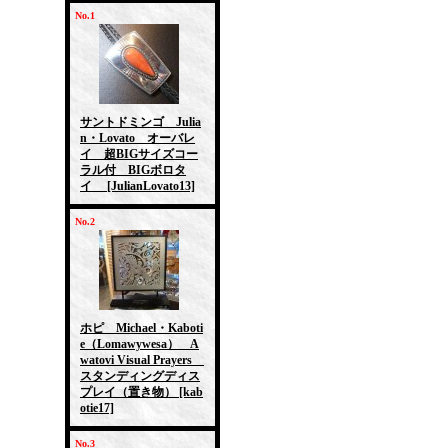
No.1
サントドミンゴ Julia
n・Lovato オーバレ
イ 超BIGサイズコー
ラル付 BIGボロタ
イ
[JulianLovato13]
No.2
ホピ Michael・Kaboti
e（Lomawywesa） A
watovi Visual Prayers
スタンディングディス
プレイ（置き物）
[kab
otie17]
No.3