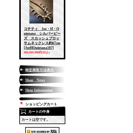
コチティ Joe・H・Q
uintana シルバービー
ズ スカッシュブロッ
サムネックレス約67cm
[JoeHQuintana107]
999,999,999円
(税込)
特定商取引法表示
Shop News
Shop Information
ショッピングカート
カートの中身
カートは空です。