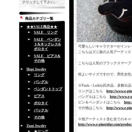
クリックして下さい。
商品カテゴリ一覧
★★SALE商品★★
SALE リング
SALE ペンダン
ト&ネックレス&
可愛らしいキャラクターがインレ
ボロタイ
こちらはズニ族の人気アーティス
SALE ピアス&
その他
こちらは人気のブラックスマーフ
Hopi Jewelry
程よいサイズですので、男性女性
リング
バングル
※Paula・Leekity氏作品
ペンダントトップ
リングはこちら
http://www.e-pi
ピアス
バングルはこちら
http://www.e-
ピン＆ペンダントはこちら
http
ボロタイ
その他はこちら
http://www.e-pi
バックル
その他
※他アーティスト含む全てのキャ
http://www.e-pineridge.com/product
Zuni Jewelry
★リング