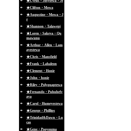
★Cyrus・Josytewa・Jr
★Clifton・Mowa
★Augustine・Mowa・J
r
★Shannon・Talawepi
★Loren・Sakeva・Qu
mawunu
★Arthur・Allen・Lom
ayestewa
★Chris・Mansfield
★Frank・Lahaleon
★Clement・Honie
★John・honie
★Riley・Polyquaptewa
★Fernando・Puhuhefv
aya
★Carol・Humeyestewa
★George・Phillips
★Trinidad&Dawn・Lu
cas
★Gene・Pooyouma