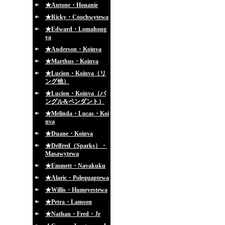
★Antone・Honanie
★Ricky・Coochwytewa
★Edward・Lomahong
va
★Anderson・Koinva
★Marthus・Koinva
★Lucion・Koinva（リ
ング他）
★Lucion・Koinva（バ
ングル&ペンダント）
★Melinda・Lucas・Koi
nva
★Duane・Koinva
★Delfred（Sparks）・
Masawytewa
★Emmett・Navakuku
★Alaric・Polequaptewa
★Willis・Humeyestewa
★Petra・Lamson
★Nathan・Fred・Jr