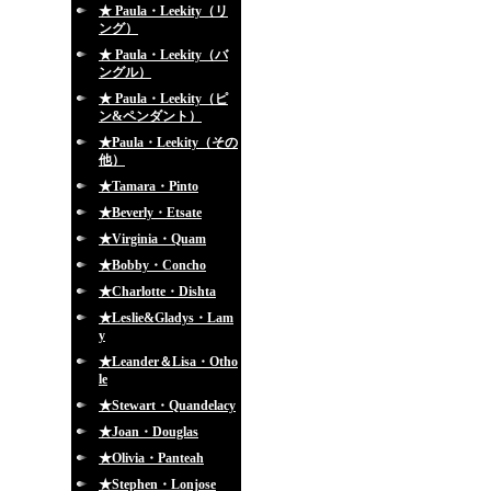
★ Paula・Leekity（リ
ング）
★ Paula・Leekity（バ
ングル）
★ Paula・Leekity（ピ
ン&ペンダント）
★Paula・Leekity（その
他）
★Tamara・Pinto
★Beverly・Etsate
★Virginia・Quam
★Bobby・Concho
★Charlotte・Dishta
★Leslie&Gladys・Lam
y
★Leander＆Lisa・Otho
le
★Stewart・Quandelacy
★Joan・Douglas
★Olivia・Panteah
★Stephen・Lonjose