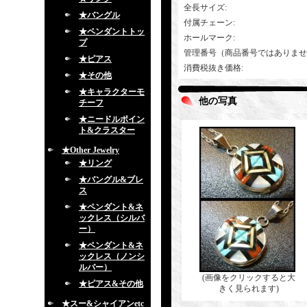
全長サイズ
:
★バングル
付属チェーン
:
★ペンダントトッ
ホールマーク
:
プ
管理番号（商品番号ではありませ
★ピアス
消費税抜き価格
:
★その他
★キャラクターモ
他の写真
チーフ
★ニードルポイン
ト&クラスター
★Other Jewelry
★リング
★バングル&ブレ
ス
★ペンダント&ネ
ックレス（シルバ
ー）
★ペンダント&ネ
ックレス（ノンシ
ルバー）
(画像をクリックすると大
★ピアス&その他
きく見られます)
★スー&シャイアンetc