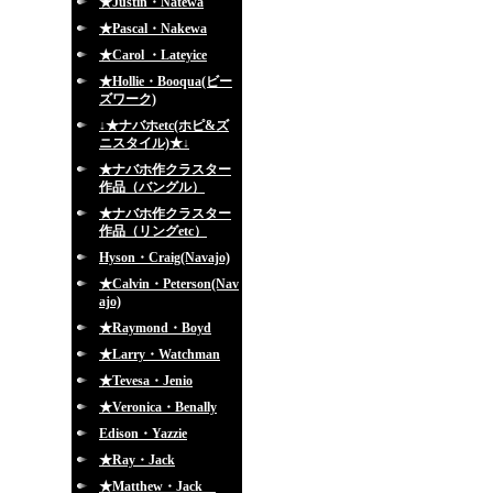
★Justin・Natewa
★Pascal・Nakewa
★Carol ・Lateyice
★Hollie・Booqua(ビー
ズワーク)
↓★ナバホetc(ホピ&ズ
ニスタイル)★↓
★ナバホ作クラスター
作品（バングル）
★ナバホ作クラスター
作品（リングetc）
Hyson・Craig(Navajo)
★Calvin・Peterson(Nav
ajo)
★Raymond・Boyd
★Larry・Watchman
★Tevesa・Jenio
★Veronica・Benally
Edison・Yazzie
★Ray・Jack
★Matthew・Jack