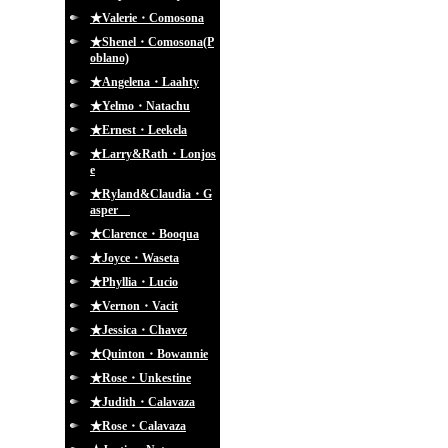
★Valerie・Comosona
★Shenel・Comosona(P
oblano)
★Angelena・Laahty
★Yelmo・Natachu
★Ernest・Leekela
★Larry&Rath・Lonjos
e
★Ryland&Claudia・G
asper
★Clarence・Booqua
★Joyce・Waseta
★Phyllia・Lucio
★Vernon・Vacit
★Jessica・Chavez
★Quinton・Bowannie
★Rose・Unkestine
★Judith・Calavaza
★Rose・Calavaza