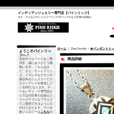
インディアンジュエリー専門店【パインリッジ】
ホピ・ズニなどのジュエリーリングやバングルなど圧巻の品揃え
ホーム
｜ Zuni Jewelry >
★ペンダントト
ようこそパインリッ
ジへ！
当店ホームページをご覧
商品詳細
頂き、誠にありがとう御
座います。こちらはホ
ピ、ズニ、サントドミン
ゴ、イスレタなどナバホ
族以外のジュエリーとク
ラフトグッズを販売して
いるHPになります。オ
ーセンティック専門店な
らではの圧巻の品揃えと
リーズナブルなプライス
でご提供できるように心
がけております。ナバホ
族ジュエリーは
こちら
を