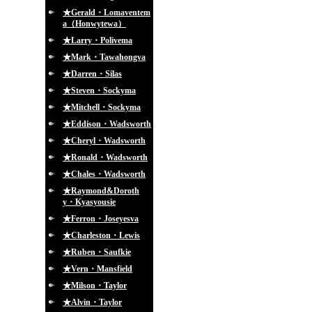
★Gerald・Lomaventem
a（Honwytewa）
★Larry・Polivema
★Mark・Tawahongva
★Darren・Silas
★Steven・Sockyma
★Mitchell・Sockyma
★Eddison・Wadsworth
★Cheryl・Wadsworth
★Ronald・Wadsworth
★Chales・Wadsworth
★Raymond&Doroth
y・Kyasyousie
★Ferron・Joseyesva
★Charleston・Lewis
★Ruben・Saufkie
★Vern・Mansfield
★Milson・Taylor
★Alvin・Taylor