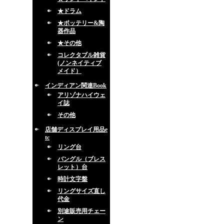
★ドラム
★ポッテリー&陶
器作品
★その他
コレクタブル雑貨
(ノンネイティブ
メイド）
インディアン関連Book
アリゾナハイウェ
イ誌
その他
店舗ディスプレイ用品e
tc
リング台
バングル（ブレス
レット）台
時計文字盤
リングサイズ直し
代金
別途販売用チェー
ン