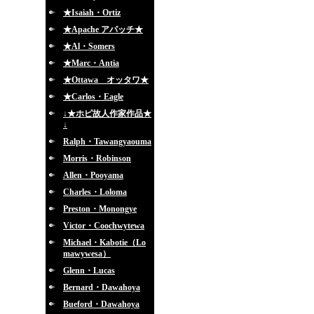
★Isaiah・Ortiz
★Apache アパッチ★
★Al・Somers
★Marc・Antia
★Ottawa オッタワ★
★Carlos・Eagle
↓★ホピ故人作家作品★
↓
Ralph・Tawangyaouma
Morris・Robinson
Allen・Pooyama
Charles・Loloma
Preston・Monongye
Victor・Coochwytewa
Michael・Kabotie（Lo
mawywesa）
Glenn・Lucas
Bernard・Dawahoya
Bueford・Dawahoya