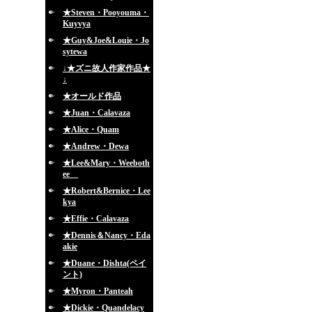
★Steven・Pooyouma・
Kuyvya
★Guy&Joe&Louie・Jo
sytewa
↓★ズニ故人作家作品★
↓
★オールド作品
★Juan・Calavaza
★Alice・Quam
★Andrew・Dewa
★Lee&Mary・Weeboth
ee
★Robert&Bernice・Lee
kya
★Effie・Calavaza
★Dennis＆Nancy・Eda
akie
★Duane・Dishta(ペイ
ント)
★Myron・Panteah
★Dickie・Quandelacy