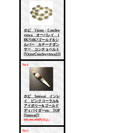
ホピ Victor・Coochw
ytewa オーバレイ 1
8K?14K?ゴールド&シ
ルバー カチーナダン
サー コンチョベルト
[VictorCoochwytewa13]
No.4
ホピ Sonwai インレ
イ ピンクコーラル&
アイボリー&ゴールド
ディバイダーetc TOP
[Sonwai7]
999,999,999円
(税込)
No.5