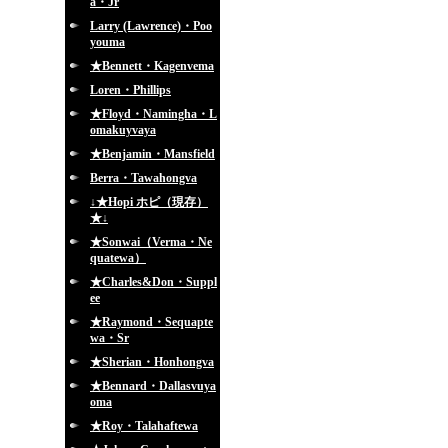
a・Jr
Larry (Lawrence)・Poo
youma
★Bennett・Kagenvema
Loren・Phillips
★Floyd・Namingha・L
omakuyvaya
★Benjamin・Mansfield
Berra・Tawahongva
↓★Hopi ホピ（現存）
★↓
★Sonwai（Verma・Ne
quatewa）
★Charles&Don・Suppl
ee
★Raymond・Sequapte
wa・Sr
★Sherian・Honhongva
★Bennard・Dallasvuya
oma
★Roy・Talahaftewa