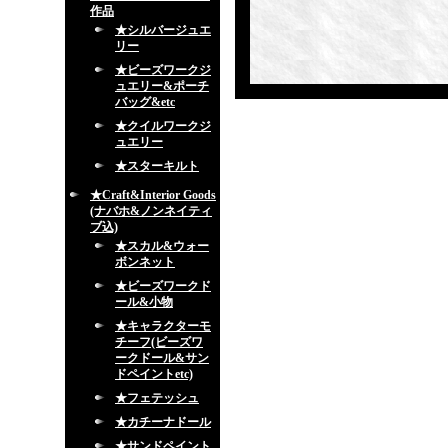
作品
★シルバージュエ
リー
★ビーズワークジ
ュエリー&ポーチ
バッグ&etc
★クイルワークジ
ュエリー
★スターキルト
★Craft&Interior Goods
(ナバホ&ノンネイティ
ブ込)
★スカル&ウォー
ボンネット
★ビーズワークド
ール&小物
★キャラクターモ
チーフ(ビーズワ
ークドール&サン
ドペイントetc)
★フェテッシュ
★カチーナドール
★サンドペイント