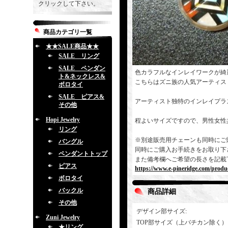
クリックして下さい。
商品カテゴリ一覧
★★SALE商品★★
SALE リング
SALE ペンダン
色カラフルなインレイワークが綺
ト&ネックレス&
こちらはズニ族の人気アーティスト「Y
ボロタイ
SALE ピアス&
アーティスト独特のインレイプラ
その他
Hopi Jewelry
程よいサイズですので、男性女性
リング
※別途販売用チェーンも同時にご
バングル
同時にご購入お手続きをお取り下
ペンダントトップ
また備考欄へご希望の長さを記載
ピアス
https://www.e-pineridge.com/produc
ボロタイ
バックル
商品詳細
その他
デザイン部サイズ
:
Zuni Jewelry
TOP部サイズ（上バチカン除く）
★リング