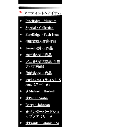
アーティスト&アイテム
別
PineRidge・Museum
Special・Collection
PineRidge・Push Item
他部族故人作家作品
Awards(賞)・作品
ホピ族SALE商品
ズニ族SALE商品（1部
ナバホ商品）
他部族SALE商品
↓★Lakota（ラコタ） S
ioux（スー）★↓
★Michael・Haskell
★Paul・Szabo
Barry・Johnson
★サンダーバードショ
ップファミリー★
★Frank・Patania・Sr