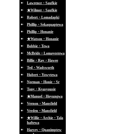
Lawrence・Saufkie
★Wilmer・Saufkie
Robert・Lomadapki
Phillip・Sekaquaptewa
Phillip・Honanie
★Watson・Honanie
Bobbie・Tewa
McBride・Lomayestewa
Billie・Ray・Hawee
Ted・Wadsworth
Hubert・Yowytewa
Norman・Honie・Sr
Tony・Kyasyousie
★Manuel・Hoyungwa
Vernon・Mansfield
Verden・Mansfield
★Willie・Archie・Tala
haftewa
Harvey・Quanimptew