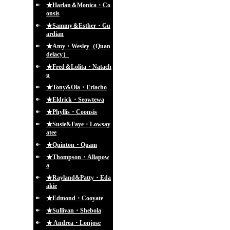
★Harlan＆Monica・Co
onsis
★Sammy＆Esther・Gu
ardian
★Amy・Wesley（Quan
delacy）
★Fred＆Lolita・Natach
u
★Tony&Ola・Eriacho
★Eldrick・Seowtewa
★Phyllis・Coonsis
★Susie&Faye・Lowsay
atee
★Quinton・Quam
★Thompson・Allapow
a
★Rayland&Patty・Eda
akie
★Edmond・Cooyate
★Sullivan・Shebola
★ Andrea・Lonjose