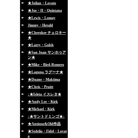
★Julian・Lovato
★Joe・H・Quintana
★Lewis・Lomay
Jimmy・Herald
★Cherokee チェロキー
★
★Larry・Golsh
★San Juan サンホゥア
ン★
★Mike・Bird-Romero
★Laguna ラグーナ★
★Duane・Maktima
★Chris・Pruitt
↓★Isleta イスレタ★
★Andy Lee・Kirk
★Michael・Kirk
↓★サントドミンゴ★↓
★Antique&Old作品
★Sedelio・Fidel・Lovat
o