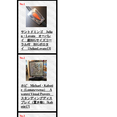
No.1
サントドミンゴ Julia
n・Lovato オーバレ
イ 超BIGサイズコー
ラル付 BIGボロタ
イ
[JulianLovato13]
No.2
ホピ Michael・Kaboti
e（Lomawywesa） A
watovi Visual Prayers
スタンディングディス
プレイ（置き物）
[kab
otie17]
No.3