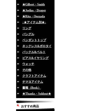
★Gilbert・Smith
★Joelias・Draper
★Rita・Quezada
↓★アイテム別★↓
リング
バングル
ペンダントトップ
ネックレス&ボロタイ
バックル&ベルト
ピアス&イヤリング
ウォッチ
その他
クラフトアイテム
チマヨアイテム
書籍（Book）
★Thanks・Soldout★
おすすめ商品