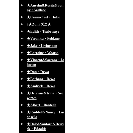
★Anselm&Rosita&Son
ny・Wallace
★Carmichael・Haloo
↓★Zuni ズニ★↓
★Edith・Tsabetsaye
★Veronica・Poblano
★Jake・Livingston
★Lorraine・Waatsa
★Vincent&Soccoro・Jo
hnson
★Don・Dewa
★Barbara・Dewa
★Andrick・Dewa
★Octavius&Irma・Seo
wtewa
★Albert・Banteah
★Ruddell&Nancy・Lac
onsello
★Dale&Sanford&Derri
ck・Edaakie