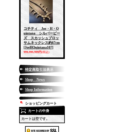
コチティ Joe・H・Q
uintana シルバービー
ズ スカッシュブロッ
サムネックレス約67cm
[JoeHQuintana107]
999,999,999円
(税込)
特定商取引法表示
Shop News
Shop Information
ショッピングカート
カートの中身
カートは空です。