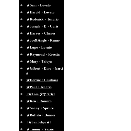
★Sam・Lovato
★Harold・Lovato
★Roderick・Tenorio
★Joseph・D・Coriz
★Harvey・Chavez
★Joe&Angle・Reano
★Lupe・Lovato
★Raymond・Rosetta
★Mary・Tafoya
★Gilbert・Dino・Garci
a
★Dorene・Calabaza
★Paul・Tenorio
↓★Taos タオス★↓
★Ken・Romero
★Sonny・Spruce
★Buffalo・Dancer
↓★SanFelipe★↓
★Timmy・Yazzie