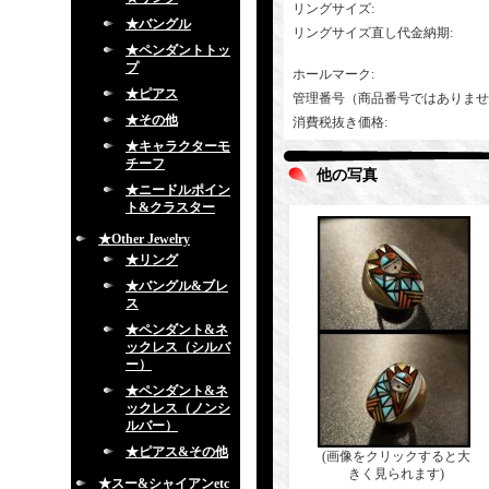
リングサイズ
:
★バングル
リングサイズ直し代金納期
:
★ペンダントトッ
プ
ホールマーク
:
★ピアス
管理番号（商品番号ではありませ
★その他
消費税抜き価格
:
★キャラクターモ
チーフ
他の写真
★ニードルポイン
ト&クラスター
★Other Jewelry
★リング
★バングル&ブレ
ス
★ペンダント&ネ
ックレス（シルバ
ー）
★ペンダント&ネ
ックレス（ノンシ
ルバー）
★ピアス&その他
(画像をクリックすると大
きく見られます)
★スー&シャイアンetc