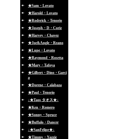
★Sam・Lovato
★Harold・Lovato
★Roderick・Tenorio
★Joseph・D・Coriz
★Harvey・Chavez
★Joe&Angle・Reano
★Lupe・Lovato
★Raymond・Rosetta
★Mary・Tafoya
★Gilbert・Dino・Garci
a
★Dorene・Calabaza
★Paul・Tenorio
↓★Taos タオス★↓
★Ken・Romero
★Sonny・Spruce
★Buffalo・Dancer
↓★SanFelipe★↓
★Timmy・Yazzie