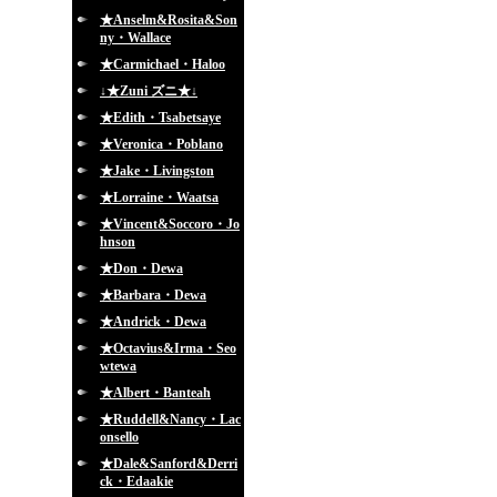
★Anselm&Rosita&Son
ny・Wallace
★Carmichael・Haloo
↓★Zuni ズニ★↓
★Edith・Tsabetsaye
★Veronica・Poblano
★Jake・Livingston
★Lorraine・Waatsa
★Vincent&Soccoro・Jo
hnson
★Don・Dewa
★Barbara・Dewa
★Andrick・Dewa
★Octavius&Irma・Seo
wtewa
★Albert・Banteah
★Ruddell&Nancy・Lac
onsello
★Dale&Sanford&Derri
ck・Edaakie