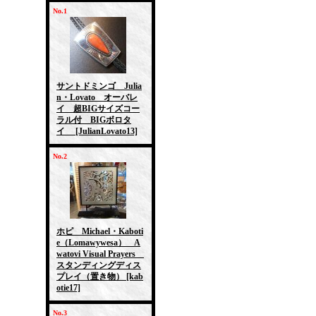
No.1
サントドミンゴ Julia
n・Lovato オーバレ
イ 超BIGサイズコー
ラル付 BIGボロタ
イ
[JulianLovato13]
No.2
ホピ Michael・Kaboti
e（Lomawywesa） A
watovi Visual Prayers
スタンディングディス
プレイ（置き物）
[kab
otie17]
No.3