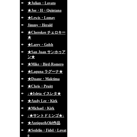
★Julian・Lovato
★Joe・H・Quintana
★Lewis・Lomay
Jimmy・Herald
★Cherokee チェロキー
★
★Larry・Golsh
★San Juan サンホゥア
ン★
★Mike・Bird-Romero
★Laguna ラグーナ★
★Duane・Maktima
★Chris・Pruitt
↓★Isleta イスレタ★
★Andy Lee・Kirk
★Michael・Kirk
↓★サントドミンゴ★↓
★Antique&Old作品
★Sedelio・Fidel・Lovat
o