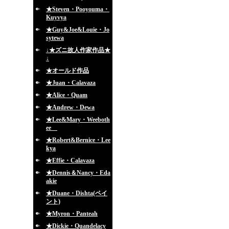
★Steven・Pooyouma・
Kuyvya
★Guy&Joe&Louie・Jo
sytewa
↓★ズニ故人作家作品★
↓
★オールド作品
★Juan・Calavaza
★Alice・Quam
★Andrew・Dewa
★Lee&Mary・Weeboth
ee
★Robert&Bernice・Lee
kya
★Effie・Calavaza
★Dennis＆Nancy・Eda
akie
★Duane・Dishta(ペイ
ント)
★Myron・Panteah
★Dickie・Quandelacy