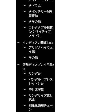
★ドラム
★ポッテリー&陶
器作品
★その他
コレクタブル雑貨
(ノンネイティブ
メイド）
インディアン関連Book
アリゾナハイウェ
イ誌
その他
店舗ディスプレイ用品e
tc
リング台
バングル（ブレス
レット）台
時計文字盤
リングサイズ直し
代金
別途販売用チェー
ン