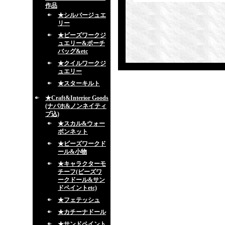
作品
★シルバージュエ
リー
★ビーズワークジ
ュエリー&ポーチ
バッグ&etc
★クイルワークジ
ュエリー
★スターキルト
★Craft&Interior Goods
(ナバホ&ノンネイティ
ブ込)
★スカル&ウォー
ボンネット
★ビーズワークド
ール&小物
★キャラクターモ
チーフ(ビーズワ
ークドール&サン
ドペイントetc)
★フェテッシュ
★カチーナドール
★サンドペイント