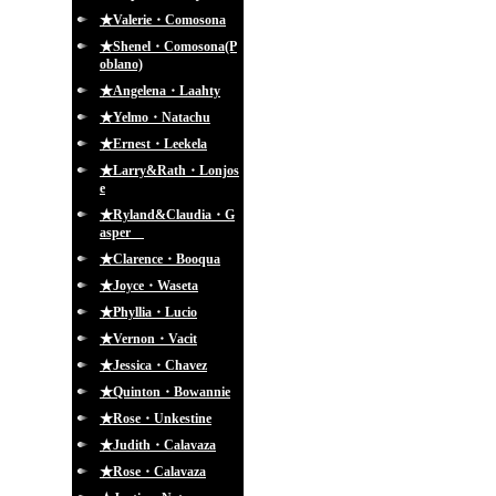
★Valerie・Comosona
★Shenel・Comosona(P
oblano)
★Angelena・Laahty
★Yelmo・Natachu
★Ernest・Leekela
★Larry&Rath・Lonjos
e
★Ryland&Claudia・G
asper
★Clarence・Booqua
★Joyce・Waseta
★Phyllia・Lucio
★Vernon・Vacit
★Jessica・Chavez
★Quinton・Bowannie
★Rose・Unkestine
★Judith・Calavaza
★Rose・Calavaza