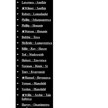
Lawrence・Saufkie
★Wilmer・Saufkie
Robert・Lomadapki
Phillip・Sekaquaptewa
Phillip・Honanie
★Watson・Honanie
Bobbie・Tewa
McBride・Lomayestewa
Billie・Ray・Hawee
Ted・Wadsworth
Hubert・Yowytewa
Norman・Honie・Sr
Tony・Kyasyousie
★Manuel・Hoyungwa
Vernon・Mansfield
Verden・Mansfield
★Willie・Archie・Tala
haftewa
Harvey・Quanimptew