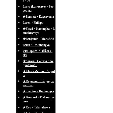
a・Jr
Larry (Lawrence)・Poo
youma
★Bennett・Kagenvema
Loren・Phillips
★Floyd・Namingha・L
omakuyvaya
★Benjamin・Mansfield
Berra・Tawahongva
↓★Hopi ホピ（現存）
★↓
★Sonwai（Verma・Ne
quatewa）
★Charles&Don・Suppl
ee
★Raymond・Sequapte
wa・Sr
★Sherian・Honhongva
★Bennard・Dallasvuya
oma
★Roy・Talahaftewa