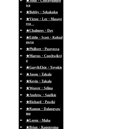
★John・Coochyumpte
wa
★Bobby・Sekakuku
★Victor・Lee・Masaye
sva
★Chalmers・Day
★Eddie・Scott・Kohtal
awva
★Philbert・Poseyesva
★Marcus・Coochwikvi
a
★Gary&Elsie・Yoyokie
★Jason・Takala
★Kevin・Takala
★Weaver・Selina
★Andrew・Saufkie
★Richard・Pawiki
★Ramon・Dalangyaw
ma
★Loren・Maha
★Brian・Kagenvema