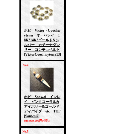
ホピ Victor・Coochw
ytewa オーバレイ 1
8K?14K?ゴールド&シ
ルバー カチーナダン
サー コンチョベルト
[VictorCoochwytewa13]
No.4
ホピ Sonwai インレ
イ ピンクコーラル&
アイボリー&ゴールド
ディバイダーetc TOP
[Sonwai7]
999,999,999円
(税込)
No.5