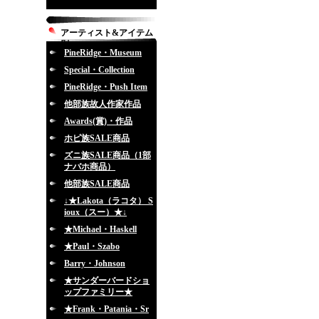
アーティスト&アイテム
別
PineRidge・Museum
Special・Collection
PineRidge・Push Item
他部族故人作家作品
Awards(賞)・作品
ホピ族SALE商品
ズニ族SALE商品（1部
ナバホ商品）
他部族SALE商品
↓★Lakota（ラコタ） S
ioux（スー）★↓
★Michael・Haskell
★Paul・Szabo
Barry・Johnson
★サンダーバードショ
ップファミリー★
★Frank・Patania・Sr