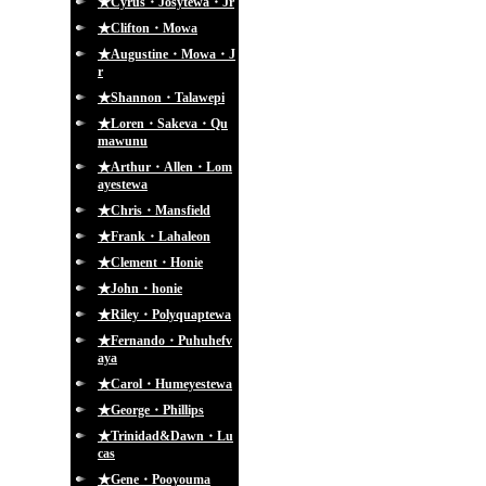
★Cyrus・Josytewa・Jr
★Clifton・Mowa
★Augustine・Mowa・J
r
★Shannon・Talawepi
★Loren・Sakeva・Qu
mawunu
★Arthur・Allen・Lom
ayestewa
★Chris・Mansfield
★Frank・Lahaleon
★Clement・Honie
★John・honie
★Riley・Polyquaptewa
★Fernando・Puhuhefv
aya
★Carol・Humeyestewa
★George・Phillips
★Trinidad&Dawn・Lu
cas
★Gene・Pooyouma