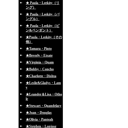
★ Paula・Leekity（リ
ング）
★ Paula・Leekity（バ
ングル）
★ Paula・Leekity（ピ
ン&ペンダント）
★Paula・Leekity（その
他）
★Tamara・Pinto
★Beverly・Etsate
★Virginia・Quam
★Bobby・Concho
★Charlotte・Dishta
★Leslie&Gladys・Lam
y
★Leander＆Lisa・Otho
le
★Stewart・Quandelacy
★Joan・Douglas
★Olivia・Panteah
★Stephen・Lonjose