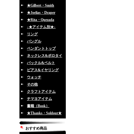
★Gilbert・Smith
★Joelias・Draper
★Rita・Quezada
↓★アイテム別★↓
リング
バングル
ペンダントトップ
ネックレス&ボロタイ
バックル&ベルト
ピアス&イヤリング
ウォッチ
その他
クラフトアイテム
チマヨアイテム
書籍（Book）
★Thanks・Soldout★
おすすめ商品