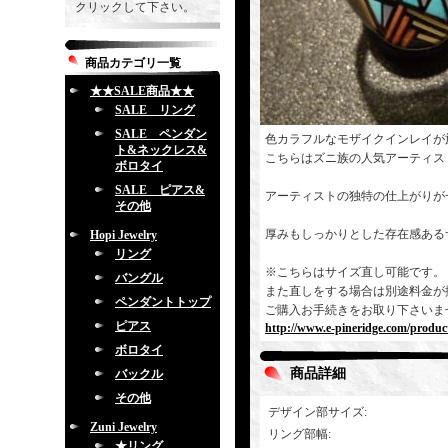
クリックして下さい。
商品カテゴリ一覧
★★SALE商品★★
SALE リング
SALE ペンダン
色カラフルなモザイクインレイが
ト&ネックレス&
こちらはズニ族の人気アーティスト「A
ボロタイ
SALE ピアス&
アーティストの独特の仕上がりが
その他
厚みもしっかりとした存在感ある
Hopi Jewelry
リング
※こちらはサイズ直し可能です。
バングル
また直しをする場合は別途料金が
ペンダントトップ
ご購入お手続きをお取り下さいま
ピアス
http://www.e-pineridge.com/produc
ボロタイ
商品詳細
バックル
その他
デザイン部サイズ
:
Zuni Jewelry
リング部幅
:
★リング