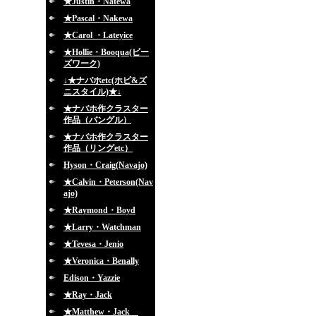
★Justin・Natewa
★Pascal・Nakewa
★Carol ・Lateyice
★Hollie・Booqua(ビー
ズワーク)
↓★ナバホetc(ホピ&ズ
ニスタイル)★↓
★ナバホ作クラスター
作品（バングル）
★ナバホ作クラスター
作品（リングetc）
Hyson・Craig(Navajo)
★Calvin・Peterson(Nav
ajo)
★Raymond・Boyd
★Larry・Watchman
★Tevesa・Jenio
★Veronica・Benally
Edison・Yazzie
★Ray・Jack
★Matthew・Jack