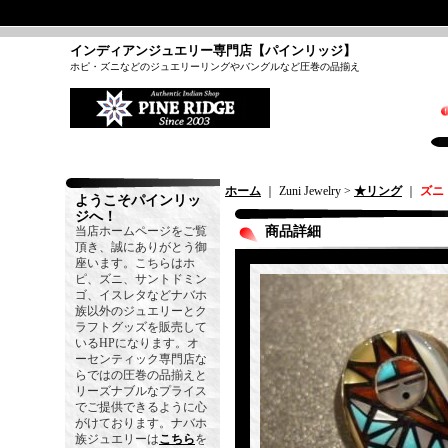
インディアンジュエリー専門店【パインリッジ】
ホピ・ズニなどのジュエリーリングやバングルなど圧巻の品揃え
ホーム
｜ Zuni Jewelry >
★リング
｜
ズニ
ようこそパインリッ
ジへ！
当店ホームページをご覧
商品詳細
頂き、誠にありがとう御
座います。こちらはホ
ピ、ズニ、サントドミン
ゴ、イスレタなどナバホ
族以外のジュエリーとク
ラフトグッズを販売して
いるHPになります。オ
ーセンティック専門店な
らではの圧巻の品揃えと
リーズナブルなプライス
でご提供できるように心
がけております。ナバホ
族ジュエリーは
こちら
を