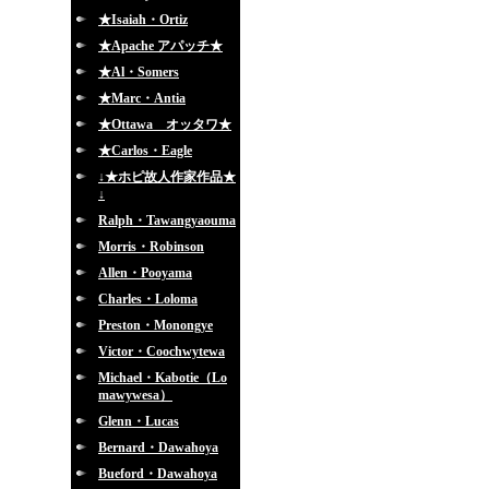
★Isaiah・Ortiz
★Apache アパッチ★
★Al・Somers
★Marc・Antia
★Ottawa オッタワ★
★Carlos・Eagle
↓★ホピ故人作家作品★
↓
Ralph・Tawangyaouma
Morris・Robinson
Allen・Pooyama
Charles・Loloma
Preston・Monongye
Victor・Coochwytewa
Michael・Kabotie（Lo
mawywesa）
Glenn・Lucas
Bernard・Dawahoya
Bueford・Dawahoya