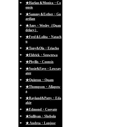
★Harlan＆Monica・Co
onsis
★Sammy＆Esther・Gu
ardian
★Amy・Wesley（Quan
delacy）
★Fred＆Lolita・Natach
u
★Tony&Ola・Eriacho
★Eldrick・Seowtewa
★Phyllis・Coonsis
★Susie&Faye・Lowsay
atee
★Quinton・Quam
★Thompson・Allapow
a
★Rayland&Patty・Eda
akie
★Edmond・Cooyate
★Sullivan・Shebola
★ Andrea・Lonjose