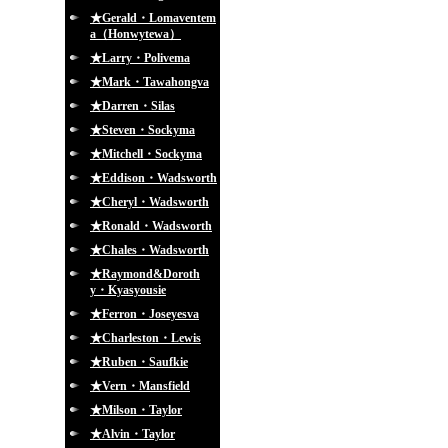
★Gerald・Lomaventem
a（Honwytewa）
★Larry・Polivema
★Mark・Tawahongva
★Darren・Silas
★Steven・Sockyma
★Mitchell・Sockyma
★Eddison・Wadsworth
★Cheryl・Wadsworth
★Ronald・Wadsworth
★Chales・Wadsworth
★Raymond&Doroth
y・Kyasyousie
★Ferron・Joseyesva
★Charleston・Lewis
★Ruben・Saufkie
★Vern・Mansfield
★Milson・Taylor
★Alvin・Taylor