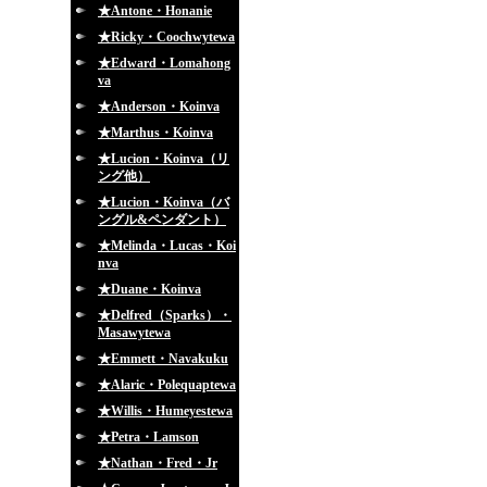
★Antone・Honanie
★Ricky・Coochwytewa
★Edward・Lomahong
va
★Anderson・Koinva
★Marthus・Koinva
★Lucion・Koinva（リ
ング他）
★Lucion・Koinva（バ
ングル&ペンダント）
★Melinda・Lucas・Koi
nva
★Duane・Koinva
★Delfred（Sparks）・
Masawytewa
★Emmett・Navakuku
★Alaric・Polequaptewa
★Willis・Humeyestewa
★Petra・Lamson
★Nathan・Fred・Jr