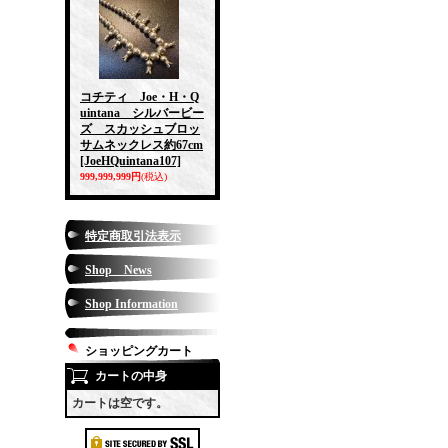
コチティ Joe・H・Q
uintana シルバービー
ズ スカッシュブロッ
サムネックレス約67cm
[JoeHQuintana107]
999,999,999円
(税込)
特定商取引法表示
Shop News
Shop Information
ショッピングカート
カートの中身
カートは空です。