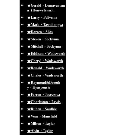
★Gerald・Lomaventem
a（Honwytewa）
★Larry・Polivema
★Mark・Tawahongva
★Darren・Silas
★Steven・Sockyma
★Mitchell・Sockyma
★Eddison・Wadsworth
★Cheryl・Wadsworth
★Ronald・Wadsworth
★Chales・Wadsworth
★Raymond&Doroth
y・Kyasyousie
★Ferron・Joseyesva
★Charleston・Lewis
★Ruben・Saufkie
★Vern・Mansfield
★Milson・Taylor
★Alvin・Taylor