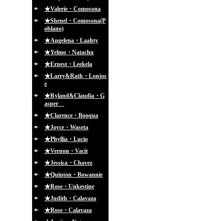
★Valerie・Comosona
★Shenel・Comosona(P
oblano)
★Angelena・Laahty
★Yelmo・Natachu
★Ernest・Leekela
★Larry&Rath・Lonjos
e
★Ryland&Claudia・G
asper
★Clarence・Booqua
★Joyce・Waseta
★Phyllia・Lucio
★Vernon・Vacit
★Jessica・Chavez
★Quinton・Bowannie
★Rose・Unkestine
★Judith・Calavaza
★Rose・Calavaza