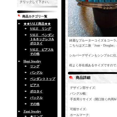
クリックして下さい。
商品カテゴリ一覧
★★SALE商品★★
SALE リング
SALE ペンダン
ト&ネックレス&
綺麗なブルーターコイズ＆コーラ
ボロタイ
こちらはズニ族「Joan・Dougl
SALE ピアス&
その他
シルバーデザインもシンプルに仕
Hopi Jewelry
程よく存在感あるサイズですので
リング
バングル
商品詳細
ペンダントトップ
ピアス
デザイン部サイズ
:
ボロタイ
バングル幅
:
バックル
手首周りサイズ（開口除く内周&
その他
可能サイズ
:
Zuni Jewelry
ホールマーク
:
★リング