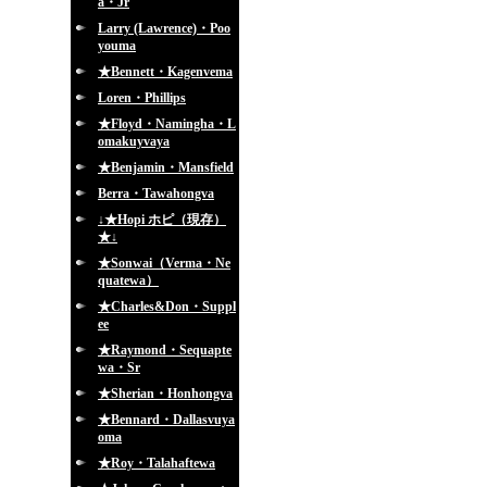
a・Jr
Larry (Lawrence)・Poo
youma
★Bennett・Kagenvema
Loren・Phillips
★Floyd・Namingha・L
omakuyvaya
★Benjamin・Mansfield
Berra・Tawahongva
↓★Hopi ホピ（現存）
★↓
★Sonwai（Verma・Ne
quatewa）
★Charles&Don・Suppl
ee
★Raymond・Sequapte
wa・Sr
★Sherian・Honhongva
★Bennard・Dallasvuya
oma
★Roy・Talahaftewa