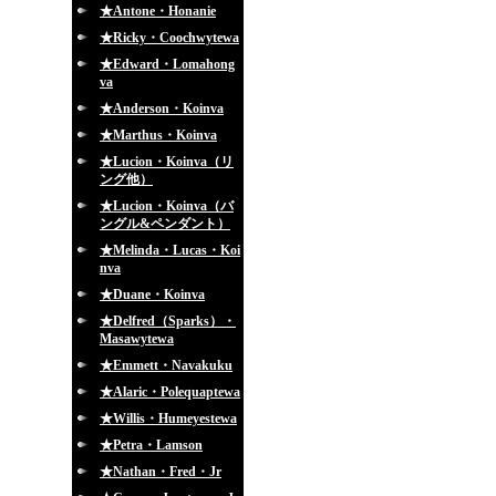
★Antone・Honanie
★Ricky・Coochwytewa
★Edward・Lomahong
va
★Anderson・Koinva
★Marthus・Koinva
★Lucion・Koinva（リ
ング他）
★Lucion・Koinva（バ
ングル&ペンダント）
★Melinda・Lucas・Koi
nva
★Duane・Koinva
★Delfred（Sparks）・
Masawytewa
★Emmett・Navakuku
★Alaric・Polequaptewa
★Willis・Humeyestewa
★Petra・Lamson
★Nathan・Fred・Jr