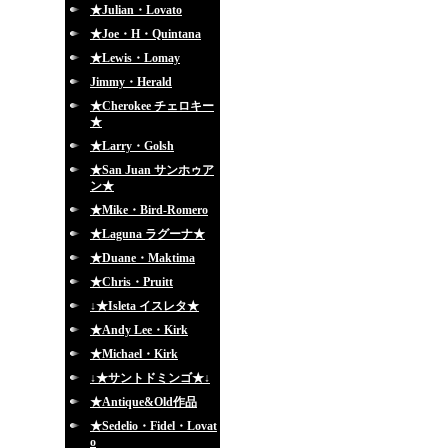
★Julian・Lovato
★Joe・H・Quintana
★Lewis・Lomay
Jimmy・Herald
★Cherokee チェロキー
★
★Larry・Golsh
★San Juan サンホゥア
ン★
★Mike・Bird-Romero
★Laguna ラグーナ★
★Duane・Maktima
★Chris・Pruitt
↓★Isleta イスレタ★
★Andy Lee・Kirk
★Michael・Kirk
↓★サントドミンゴ★↓
★Antique&Old作品
★Sedelio・Fidel・Lovat
o