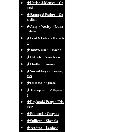
★Harlan＆Monica・Co
onsis
★Sammy＆Esther・Gu
ardian
★Amy・Wesley（Quan
delacy）
★Fred＆Lolita・Natach
u
★Tony&Ola・Eriacho
★Eldrick・Seowtewa
★Phyllis・Coonsis
★Susie&Faye・Lowsay
atee
★Quinton・Quam
★Thompson・Allapow
a
★Rayland&Patty・Eda
akie
★Edmond・Cooyate
★Sullivan・Shebola
★ Andrea・Lonjose