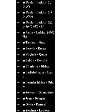
★ Paula・Leekity（リ
ング）
★ Paula・Leekity（バ
ングル）
★ Paula・Leekity（ピ
ン&ペンダント）
★Paula・Leekity（その
他）
★Tamara・Pinto
★Beverly・Etsate
★Virginia・Quam
★Bobby・Concho
★Charlotte・Dishta
★Leslie&Gladys・Lam
y
★Leander＆Lisa・Otho
le
★Stewart・Quandelacy
★Joan・Douglas
★Olivia・Panteah
★Stephen・Lonjose