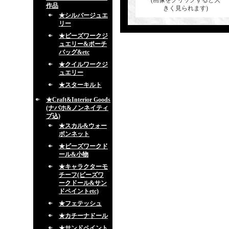
(画像をクリックすると大
作品
きく見られます)
★シルバージュエ
リー
★ビーズワークジ
ュエリー&ポーチ
バッグ&etc
★クイルワークジ
ュエリー
★スターキルト
★Craft&Interior Goods
(ナバホ&ノンネイティ
ブ込)
★スカル&ウォー
ボンネット
★ビーズワークド
ール&小物
★キャラクターモ
チーフ(ビーズワ
ークドール&サン
ドペイントetc)
★フェテッシュ
★カチーナドール
★サンドペイント