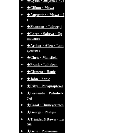
★Cyrus・Josytewa・Jr
★Clifton・Mowa
★Augustine・Mowa・J
r
★Shannon・Talawepi
★Loren・Sakeva・Qu
mawunu
★Arthur・Allen・Lom
ayestewa
★Chris・Mansfield
★Frank・Lahaleon
★Clement・Honie
★John・honie
★Riley・Polyquaptewa
★Fernando・Puhuhefv
aya
★Carol・Humeyestewa
★George・Phillips
★Trinidad&Dawn・Lu
cas
★Gene・Pooyouma