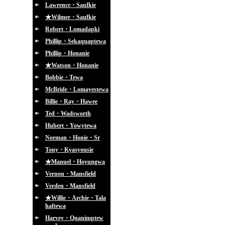
Lawrence・Saufkie
★Wilmer・Saufkie
Robert・Lomadapki
Phillip・Sekaquaptewa
Phillip・Honanie
★Watson・Honanie
Bobbie・Tewa
McBride・Lomayestewa
Billie・Ray・Hawee
Ted・Wadsworth
Hubert・Yowytewa
Norman・Honie・Sr
Tony・Kyasyousie
★Manuel・Hoyungwa
Vernon・Mansfield
Verden・Mansfield
★Willie・Archie・Tala
haftewa
Harvey・Quanimptew