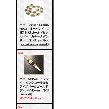
ホピ Victor・Coochw
ytewa オーバレイ 1
8K?14K?ゴールド&シ
ルバー カチーナダン
サー コンチョベルト
[VictorCoochwytewa13]
No.4
ホピ Sonwai インレ
イ ピンクコーラル&
アイボリー&ゴールド
ディバイダーetc TOP
[Sonwai7]
999,999,999円
(税込)
No.5