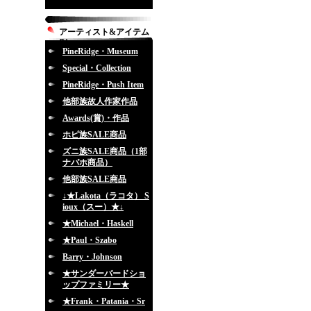
アーティスト&アイテム
別
PineRidge・Museum
Special・Collection
PineRidge・Push Item
他部族故人作家作品
Awards(賞)・作品
ホピ族SALE商品
ズニ族SALE商品（1部
ナバホ商品）
他部族SALE商品
↓★Lakota（ラコタ） S
ioux（スー）★↓
★Michael・Haskell
★Paul・Szabo
Barry・Johnson
★サンダーバードショ
ップファミリー★
★Frank・Patania・Sr