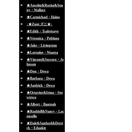
★Anselm&Rosita&Son
ny・Wallace
★Carmichael・Haloo
↓★Zuni ズニ★↓
★Edith・Tsabetsaye
★Veronica・Poblano
★Jake・Livingston
★Lorraine・Waatsa
★Vincent&Soccoro・Jo
hnson
★Don・Dewa
★Barbara・Dewa
★Andrick・Dewa
★Octavius&Irma・Seo
wtewa
★Albert・Banteah
★Ruddell&Nancy・Lac
onsello
★Dale&Sanford&Derri
ck・Edaakie