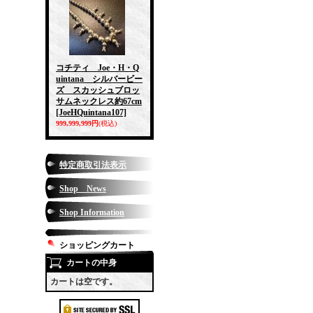
コチティ Joe・H・Q
uintana シルバービー
ズ スカッシュブロッ
サムネックレス約67cm
[JoeHQuintana107]
999,999,999円
(税込)
特定商取引法表示
Shop News
Shop Information
ショッピングカート
カートの中身
カートは空です。