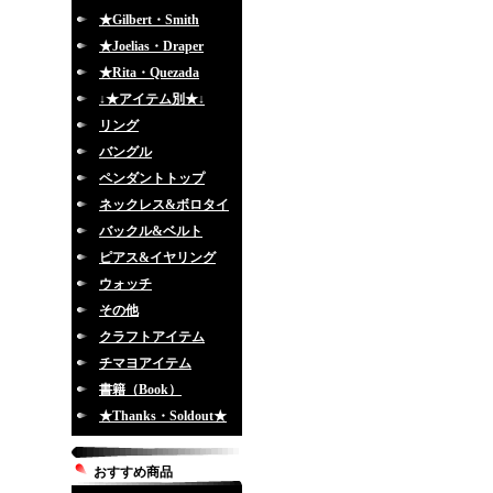
★Gilbert・Smith
★Joelias・Draper
★Rita・Quezada
↓★アイテム別★↓
リング
バングル
ペンダントトップ
ネックレス&ボロタイ
バックル&ベルト
ピアス&イヤリング
ウォッチ
その他
クラフトアイテム
チマヨアイテム
書籍（Book）
★Thanks・Soldout★
おすすめ商品