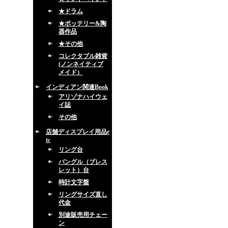
★ドラム
★ポッテリー&陶
器作品
★その他
コレクタブル雑貨
(ノンネイティブ
メイド）
インディアン関連Book
アリゾナハイウェ
イ誌
その他
店舗ディスプレイ用品e
tc
リング台
バングル（ブレス
レット）台
時計文字盤
リングサイズ直し
代金
別途販売用チェー
ン