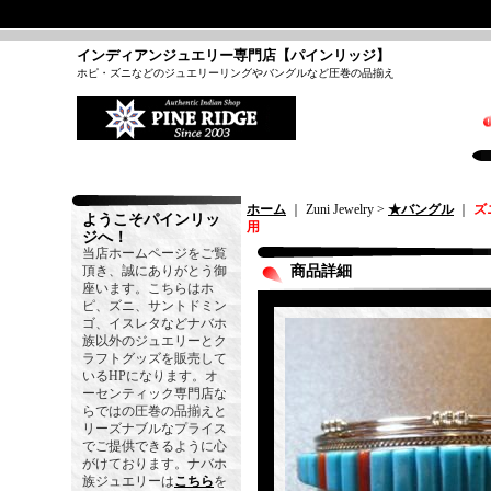
インディアンジュエリー専門店【パインリッジ】
ホピ・ズニなどのジュエリーリングやバングルなど圧巻の品揃え
ホーム
｜ Zuni Jewelry >
★バングル
｜
ズ
ようこそパインリッ
用
ジへ！
当店ホームページをご覧
頂き、誠にありがとう御
商品詳細
座います。こちらはホ
ピ、ズニ、サントドミン
ゴ、イスレタなどナバホ
族以外のジュエリーとク
ラフトグッズを販売して
いるHPになります。オ
ーセンティック専門店な
らではの圧巻の品揃えと
リーズナブルなプライス
でご提供できるように心
がけております。ナバホ
族ジュエリーは
こちら
を