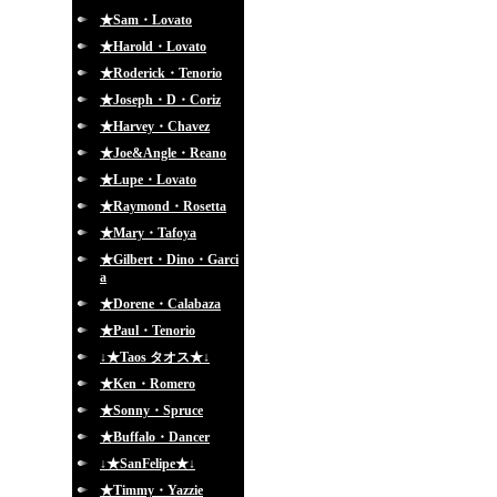
★Sam・Lovato
★Harold・Lovato
★Roderick・Tenorio
★Joseph・D・Coriz
★Harvey・Chavez
★Joe&Angle・Reano
★Lupe・Lovato
★Raymond・Rosetta
★Mary・Tafoya
★Gilbert・Dino・Garci
a
★Dorene・Calabaza
★Paul・Tenorio
↓★Taos タオス★↓
★Ken・Romero
★Sonny・Spruce
★Buffalo・Dancer
↓★SanFelipe★↓
★Timmy・Yazzie