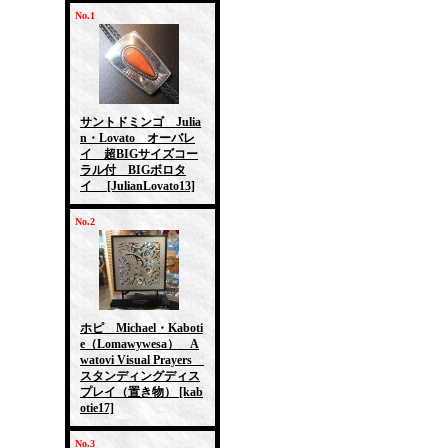
No.1
サントドミンゴ Julia
n・Lovato オーバレ
イ 超BIGサイズコー
ラル付 BIGボロタ
イ
[JulianLovato13]
No.2
ホピ Michael・Kaboti
e（Lomawywesa） A
watovi Visual Prayers
スタンディングディス
プレイ（置き物）
[kab
otie17]
No.3