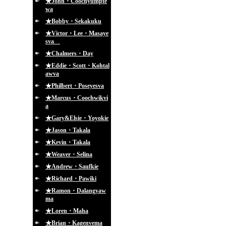
★John・Coochyumpte
wa
★Bobby・Sekakuku
★Victor・Lee・Masaye
sva
★Chalmers・Day
★Eddie・Scott・Kohtal
awva
★Philbert・Poseyesva
★Marcus・Coochwikvi
a
★Gary&Elsie・Yoyokie
★Jason・Takala
★Kevin・Takala
★Weaver・Selina
★Andrew・Saufkie
★Richard・Pawiki
★Ramon・Dalangyaw
ma
★Loren・Maha
★Brian・Kagenvema