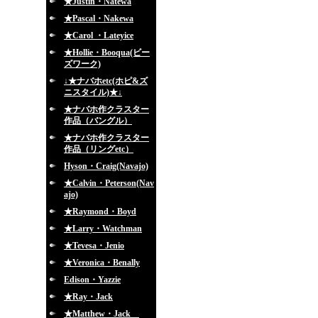
★Justin・Natewa
★Pascal・Nakewa
★Carol ・Lateyice
★Hollie・Booqua(ビー
ズワーク)
↓★ナバホetc(ホピ&ズ
ニスタイル)★↓
★ナバホ作クラスター
作品（バングル）
★ナバホ作クラスター
作品（リングetc）
Hyson・Craig(Navajo)
★Calvin・Peterson(Nav
ajo)
★Raymond・Boyd
★Larry・Watchman
★Tevesa・Jenio
★Veronica・Benally
Edison・Yazzie
★Ray・Jack
★Matthew・Jack