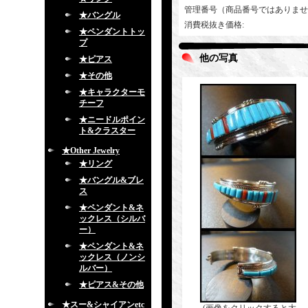
管理番号（商品番号ではありませ
★バングル
消費税抜き価格
:
★ペンダントトッ
プ
他の写真
★ピアス
★その他
★キャラクターモ
チーフ
★ニードルポイン
ト&クラスター
★Other Jewelry
★リング
★バングル&ブレ
ス
★ペンダント&ネ
ックレス（シルバ
ー）
★ペンダント&ネ
ックレス（ノンシ
ルバー）
★ピアス&その他
★スー&シャイアンetc