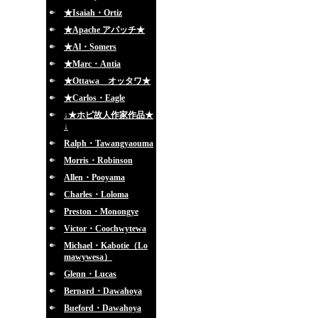
★Isaiah・Ortiz
★Apache アパッチ★
★Al・Somers
★Marc・Antia
★Ottawa オッタワ★
★Carlos・Eagle
↓★ホピ故人作家作品★
↓
Ralph・Tawangyaouma
Morris・Robinson
Allen・Pooyama
Charles・Loloma
Preston・Monongye
Victor・Coochwytewa
Michael・Kabotie（Lo
mawywesa）
Glenn・Lucas
Bernard・Dawahoya
Bueford・Dawahoya