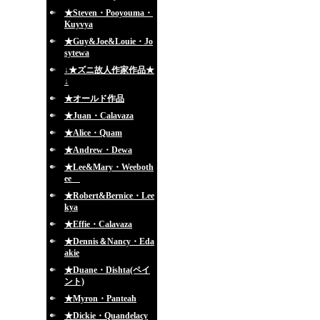
★Steven・Pooyouma・
Kuyvya
★Guy&Joe&Louie・Jo
sytewa
↓★ズニ故人作家作品★
↓
★オールド作品
★Juan・Calavaza
★Alice・Quam
★Andrew・Dewa
★Lee&Mary・Weeboth
ee
★Robert&Bernice・Lee
kya
★Effie・Calavaza
★Dennis＆Nancy・Eda
akie
★Duane・Dishta(ペイ
ント)
★Myron・Panteah
★Dickie・Quandelacy