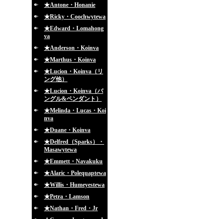
★Antone・Honanie
★Ricky・Coochwytewa
★Edward・Lomahong
va
★Anderson・Koinva
★Marthus・Koinva
★Lucion・Koinva（リ
ング他）
★Lucion・Koinva（バ
ングル&ペンダント）
★Melinda・Lucas・Koi
nva
★Duane・Koinva
★Delfred（Sparks）・
Masawytewa
★Emmett・Navakuku
★Alaric・Polequaptewa
★Willis・Humeyestewa
★Petra・Lamson
★Nathan・Fred・Jr