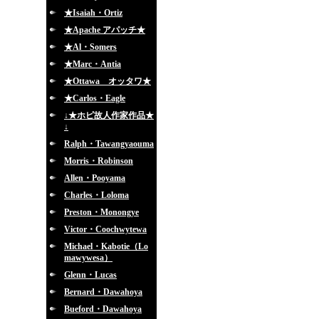
★Isaiah・Ortiz
★Apache アパッチ★
★Al・Somers
★Marc・Antia
★Ottawa オッタワ★
★Carlos・Eagle
↓★ホピ故人作家作品★
↓
Ralph・Tawangyaouma
Morris・Robinson
Allen・Pooyama
Charles・Loloma
Preston・Monongye
Victor・Coochwytewa
Michael・Kabotie（Lo
mawywesa）
Glenn・Lucas
Bernard・Dawahoya
Bueford・Dawahoya