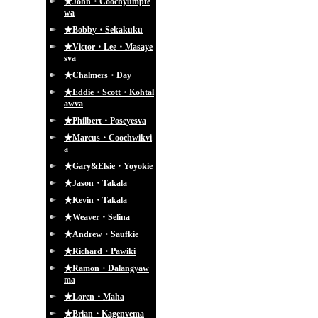
★John・Coochyumpte
wa
★Bobby・Sekakuku
★Victor・Lee・Masaye
sva
★Chalmers・Day
★Eddie・Scott・Kohtal
awva
★Philbert・Poseyesva
★Marcus・Coochwikvi
a
★Gary&Elsie・Yoyokie
★Jason・Takala
★Kevin・Takala
★Weaver・Selina
★Andrew・Saufkie
★Richard・Pawiki
★Ramon・Dalangyaw
ma
★Loren・Maha
★Brian・Kagenvema