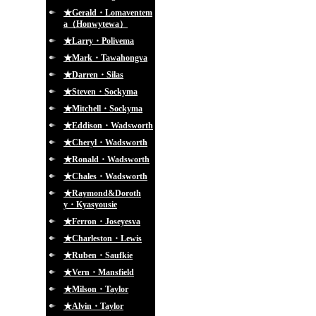
★Gerald・Lomaventem
a（Honwytewa）
★Larry・Polivema
★Mark・Tawahongva
★Darren・Silas
★Steven・Sockyma
★Mitchell・Sockyma
★Eddison・Wadsworth
★Cheryl・Wadsworth
★Ronald・Wadsworth
★Chales・Wadsworth
★Raymond&Doroth
y・Kyasyousie
★Ferron・Joseyesva
★Charleston・Lewis
★Ruben・Saufkie
★Vern・Mansfield
★Milson・Taylor
★Alvin・Taylor