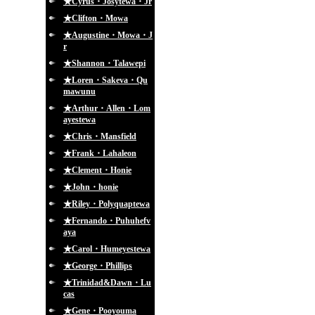
★Cyrus・Josytewa・Jr
★Clifton・Mowa
★Augustine・Mowa・J
r
★Shannon・Talawepi
★Loren・Sakeva・Qu
mawunu
★Arthur・Allen・Lom
ayestewa
★Chris・Mansfield
★Frank・Lahaleon
★Clement・Honie
★John・honie
★Riley・Polyquaptewa
★Fernando・Puhuhefv
aya
★Carol・Humeyestewa
★George・Phillips
★Trinidad&Dawn・Lu
cas
★Gene・Pooyouma