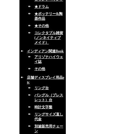
★ドラム
★ポッテリー&陶
器作品
★その他
コレクタブル雑貨
(ノンネイティブ
メイド）
インディアン関連Book
アリゾナハイウェ
イ誌
その他
店舗ディスプレイ用品e
tc
リング台
バングル（ブレス
レット）台
時計文字盤
リングサイズ直し
代金
別途販売用チェー
ン