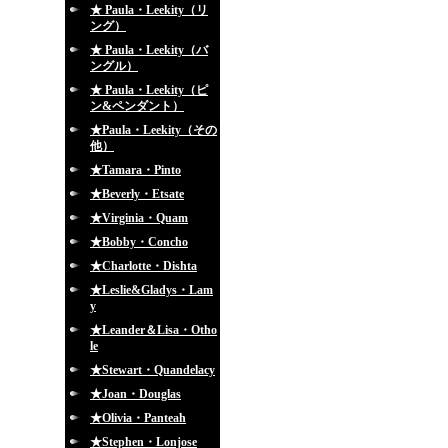
★ Paula・Leekity（リ
ング）
★ Paula・Leekity（バ
ングル）
★ Paula・Leekity（ピ
ン&ペンダント）
★Paula・Leekity（その
他）
★Tamara・Pinto
★Beverly・Etsate
★Virginia・Quam
★Bobby・Concho
★Charlotte・Dishta
★Leslie&Gladys・Lam
y
★Leander＆Lisa・Otho
le
★Stewart・Quandelacy
★Joan・Douglas
★Olivia・Panteah
★Stephen・Lonjose