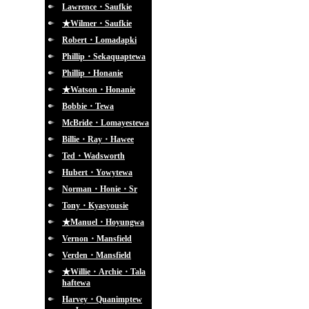
Lawrence・Saufkie
★Wilmer・Saufkie
Robert・Lomadapki
Phillip・Sekaquaptewa
Phillip・Honanie
★Watson・Honanie
Bobbie・Tewa
McBride・Lomayestewa
Billie・Ray・Hawee
Ted・Wadsworth
Hubert・Yowytewa
Norman・Honie・Sr
Tony・Kyasyousie
★Manuel・Hoyungwa
Vernon・Mansfield
Verden・Mansfield
★Willie・Archie・Tala
haftewa
Harvey・Quanimptew