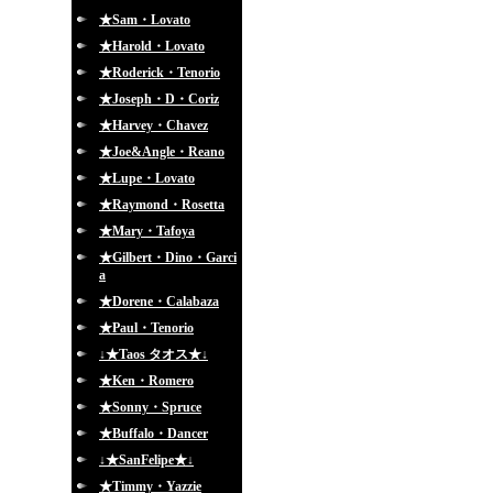
★Sam・Lovato
★Harold・Lovato
★Roderick・Tenorio
★Joseph・D・Coriz
★Harvey・Chavez
★Joe&Angle・Reano
★Lupe・Lovato
★Raymond・Rosetta
★Mary・Tafoya
★Gilbert・Dino・Garci
a
★Dorene・Calabaza
★Paul・Tenorio
↓★Taos タオス★↓
★Ken・Romero
★Sonny・Spruce
★Buffalo・Dancer
↓★SanFelipe★↓
★Timmy・Yazzie