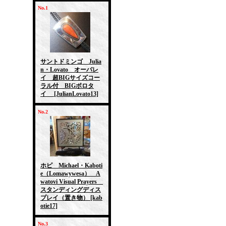
No.1
サントドミンゴ Julia
n・Lovato オーバレ
イ 超BIGサイズコー
ラル付 BIGボロタ
イ
[JulianLovato13]
No.2
ホピ Michael・Kaboti
e（Lomawywesa） A
watovi Visual Prayers
スタンディングディス
プレイ（置き物）
[kab
otie17]
No.3