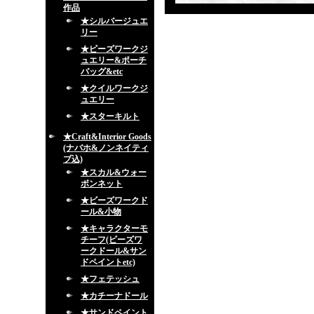
作品
★シルバージュエ
リー
★ビーズワークジ
ュエリー&ポーチ
バッグ&etc
★クイルワークジ
ュエリー
★スターキルト
★Craft&Interior Goods
(ナバホ&ノンネイティ
ブ込)
★スカル&ウォー
ボンネット
★ビーズワークド
ール&小物
★キャラクターモ
チーフ(ビーズワ
ークドール&サン
ドペイントetc)
★フェテッシュ
★カチーナドール
★サンドペイント