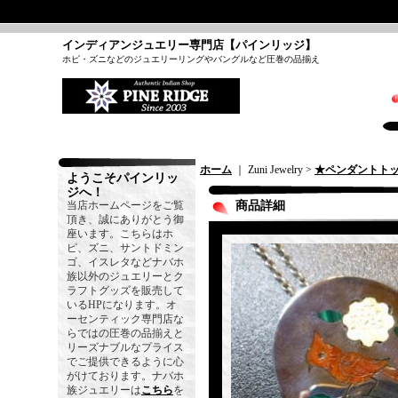
インディアンジュエリー専門店【パインリッジ】
ホピ・ズニなどのジュエリーリングやバングルなど圧巻の品揃え
ホーム
｜ Zuni Jewelry >
★ペンダントト
ようこそパインリッ
ジへ！
当店ホームページをご覧
商品詳細
頂き、誠にありがとう御
座います。こちらはホ
ピ、ズニ、サントドミン
ゴ、イスレタなどナバホ
族以外のジュエリーとク
ラフトグッズを販売して
いるHPになります。オ
ーセンティック専門店な
らではの圧巻の品揃えと
リーズナブルなプライス
でご提供できるように心
がけております。ナバホ
族ジュエリーは
こちら
を