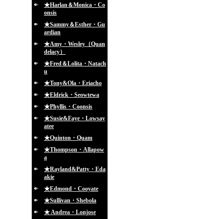
★Harlan＆Monica・Co
onsis
★Sammy＆Esther・Gu
ardian
★Amy・Wesley（Quan
delacy）
★Fred＆Lolita・Natach
u
★Tony&Ola・Eriacho
★Eldrick・Seowtewa
★Phyllis・Coonsis
★Susie&Faye・Lowsay
atee
★Quinton・Quam
★Thompson・Allapow
a
★Rayland&Patty・Eda
akie
★Edmond・Cooyate
★Sullivan・Shebola
★ Andrea・Lonjose