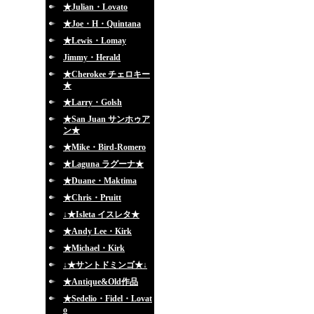
★Julian・Lovato
★Joe・H・Quintana
★Lewis・Lomay
Jimmy・Herald
★Cherokee チェロキー
★
★Larry・Golsh
★San Juan サンホゥア
ン★
★Mike・Bird-Romero
★Laguna ラグーナ★
★Duane・Maktima
★Chris・Pruitt
↓★Isleta イスレタ★
★Andy Lee・Kirk
★Michael・Kirk
↓★サントドミンゴ★↓
★Antique&Old作品
★Sedelio・Fidel・Lovat
o