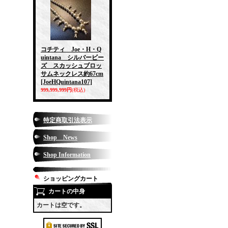
コチティ Joe・H・Q
uintana シルバービー
ズ スカッシュブロッ
サムネックレス約67cm
[JoeHQuintana107]
999,999,999円
(税込)
特定商取引法表示
Shop News
Shop Information
ショッピングカート
カートの中身
カートは空です。