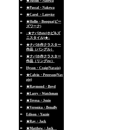
★Justin・Natewa
★Pascal・Nakewa
★Carol ・Lateyice
★Hollie・Booqua(ビー
ズワーク)
↓★ナバホetc(ホピ&ズ
ニスタイル)★↓
★ナバホ作クラスター
作品（バングル）
★ナバホ作クラスター
作品（リングetc）
Hyson・Craig(Navajo)
★Calvin・Peterson(Nav
ajo)
★Raymond・Boyd
★Larry・Watchman
★Tevesa・Jenio
★Veronica・Benally
Edison・Yazzie
★Ray・Jack
★Matthew・Jack