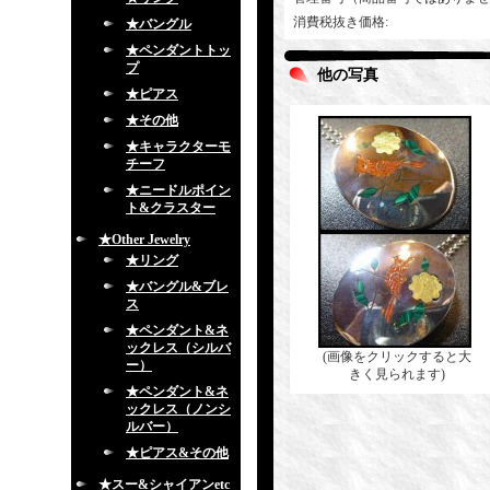
消費税抜き価格
:
★バングル
★ペンダントトッ
プ
他の写真
★ピアス
★その他
★キャラクターモ
チーフ
★ニードルポイン
ト&クラスター
★Other Jewelry
★リング
★バングル&ブレ
ス
★ペンダント&ネ
ックレス（シルバ
(画像をクリックすると大
ー）
きく見られます)
★ペンダント&ネ
ックレス（ノンシ
ルバー）
★ピアス&その他
★スー&シャイアンetc