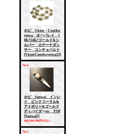
ホピ Victor・Coochw
ytewa オーバレイ 1
8K?14K?ゴールド&シ
ルバー カチーナダン
サー コンチョベルト
[VictorCoochwytewa13]
No.4
ホピ Sonwai インレ
イ ピンクコーラル&
アイボリー&ゴールド
ディバイダーetc TOP
[Sonwai7]
999,999,999円
(税込)
No.5