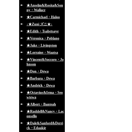
★Anselm&Rosita&Son
ny・Wallace
★Carmichael・Haloo
↓★Zuni ズニ★↓
★Edith・Tsabetsaye
★Veronica・Poblano
★Jake・Livingston
★Lorraine・Waatsa
★Vincent&Soccoro・Jo
hnson
★Don・Dewa
★Barbara・Dewa
★Andrick・Dewa
★Octavius&Irma・Seo
wtewa
★Albert・Banteah
★Ruddell&Nancy・Lac
onsello
★Dale&Sanford&Derri
ck・Edaakie