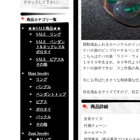
クリックして下さい。
商品カテゴリ一覧
★★SALE商品★★
SALE リング
SALE ペンダン
躍動感あふれるカージナルがイン
ト&ネックレス&
ナバホ族のピンブローチ＆ペンダ
ボロタイ
こちらはナバホ族「ラリー・ウォ
SALE ピアス&
１９５０年生まれ、８０年代より
その他
ナバホ族作ですが、ズニ作風の為
Hopi Jewelry
リング
今にも羽ばたきそうな程綺麗な仕
バングル
存在感あるサイズですので、目立
ペンダントトップ
ピアス
商品詳細
ボロタイ
バックル
全長サイズ
:
その他
付属チェーン
:
ホールマーク
:
Zuni Jewelry
★リング
管理番号（商品番号ではありませ