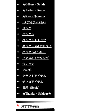
★Gilbert・Smith
★Joelias・Draper
★Rita・Quezada
↓★アイテム別★↓
リング
バングル
ペンダントトップ
ネックレス&ボロタイ
バックル&ベルト
ピアス&イヤリング
ウォッチ
その他
クラフトアイテム
チマヨアイテム
書籍（Book）
★Thanks・Soldout★
おすすめ商品