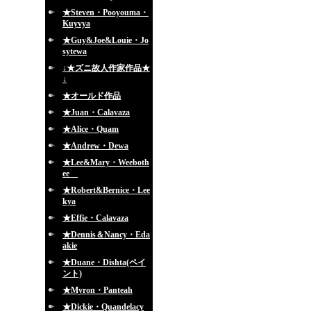
★Steven・Pooyouma・
Kuyvya
★Guy&Joe&Louie・Jo
sytewa
↓★ズニ故人作家作品★
↓
★オールド作品
★Juan・Calavaza
★Alice・Quam
★Andrew・Dewa
★Lee&Mary・Weeboth
ee
★Robert&Bernice・Lee
kya
★Effie・Calavaza
★Dennis＆Nancy・Eda
akie
★Duane・Dishta(ペイ
ント)
★Myron・Panteah
★Dickie・Quandelacy