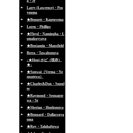
a・Jr
Larry (Lawrence)・Poo
youma
★Bennett・Kagenvema
Loren・Phillips
★Floyd・Namingha・L
omakuyvaya
★Benjamin・Mansfield
Berra・Tawahongva
↓★Hopi ホピ（現存）
★↓
★Sonwai（Verma・Ne
quatewa）
★Charles&Don・Suppl
ee
★Raymond・Sequapte
wa・Sr
★Sherian・Honhongva
★Bennard・Dallasvuya
oma
★Roy・Talahaftewa