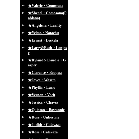
★Valerie・Comosona
★Shenel・Comosona(P
oblano)
★Angelena・Laahty
★Yelmo・Natachu
★Ernest・Leekela
★Larry&Rath・Lonjos
e
★Ryland&Claudia・G
asper
★Clarence・Booqua
★Joyce・Waseta
★Phyllia・Lucio
★Vernon・Vacit
★Jessica・Chavez
★Quinton・Bowannie
★Rose・Unkestine
★Judith・Calavaza
★Rose・Calavaza