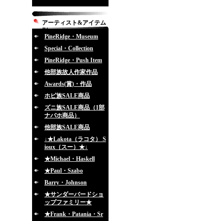
アーティスト&アイテム
別
PineRidge・Museum
Special・Collection
PineRidge・Push Item
他部族故人作家作品
Awards(賞)・作品
ホピ族SALE商品
ズニ族SALE商品（1部
ナバホ商品）
他部族SALE商品
↓★Lakota（ラコタ） S
ioux（スー）★↓
★Michael・Haskell
★Paul・Szabo
Barry・Johnson
★サンダーバードショ
ップファミリー★
★Frank・Patania・Sr