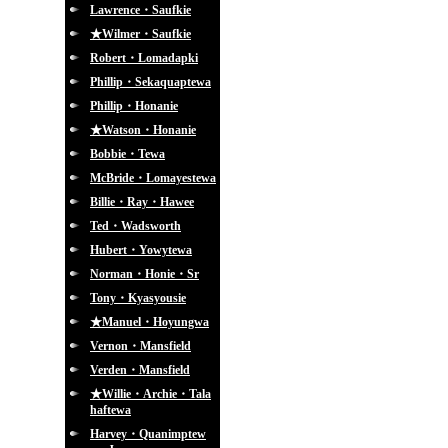
Lawrence・Saufkie
★Wilmer・Saufkie
Robert・Lomadapki
Phillip・Sekaquaptewa
Phillip・Honanie
★Watson・Honanie
Bobbie・Tewa
McBride・Lomayestewa
Billie・Ray・Hawee
Ted・Wadsworth
Hubert・Yowytewa
Norman・Honie・Sr
Tony・Kyasyousie
★Manuel・Hoyungwa
Vernon・Mansfield
Verden・Mansfield
★Willie・Archie・Tala
haftewa
Harvey・Quanimptew