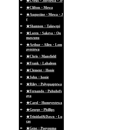
★Cyrus・Josytewa・Jr
★Clifton・Mowa
★Augustine・Mowa・J
r
★Shannon・Talawepi
★Loren・Sakeva・Qu
mawunu
★Arthur・Allen・Lom
ayestewa
★Chris・Mansfield
★Frank・Lahaleon
★Clement・Honie
★John・honie
★Riley・Polyquaptewa
★Fernando・Puhuhefv
aya
★Carol・Humeyestewa
★George・Phillips
★Trinidad&Dawn・Lu
cas
★Gene・Pooyouma