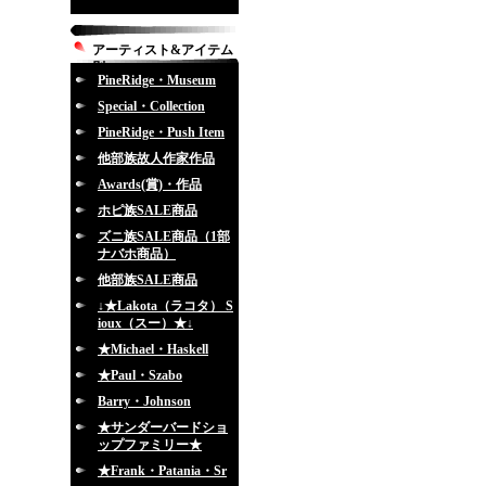
アーティスト&アイテム
別
PineRidge・Museum
Special・Collection
PineRidge・Push Item
他部族故人作家作品
Awards(賞)・作品
ホピ族SALE商品
ズニ族SALE商品（1部
ナバホ商品）
他部族SALE商品
↓★Lakota（ラコタ） S
ioux（スー）★↓
★Michael・Haskell
★Paul・Szabo
Barry・Johnson
★サンダーバードショ
ップファミリー★
★Frank・Patania・Sr