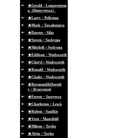
★Gerald・Lomaventem
a（Honwytewa）
★Larry・Polivema
★Mark・Tawahongva
★Darren・Silas
★Steven・Sockyma
★Mitchell・Sockyma
★Eddison・Wadsworth
★Cheryl・Wadsworth
★Ronald・Wadsworth
★Chales・Wadsworth
★Raymond&Doroth
y・Kyasyousie
★Ferron・Joseyesva
★Charleston・Lewis
★Ruben・Saufkie
★Vern・Mansfield
★Milson・Taylor
★Alvin・Taylor