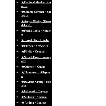
★Harlan＆Monica・Co
onsis
★Sammy＆Esther・Gu
ardian
★Amy・Wesley（Quan
delacy）
★Fred＆Lolita・Natach
u
★Tony&Ola・Eriacho
★Eldrick・Seowtewa
★Phyllis・Coonsis
★Susie&Faye・Lowsay
atee
★Quinton・Quam
★Thompson・Allapow
a
★Rayland&Patty・Eda
akie
★Edmond・Cooyate
★Sullivan・Shebola
★ Andrea・Lonjose