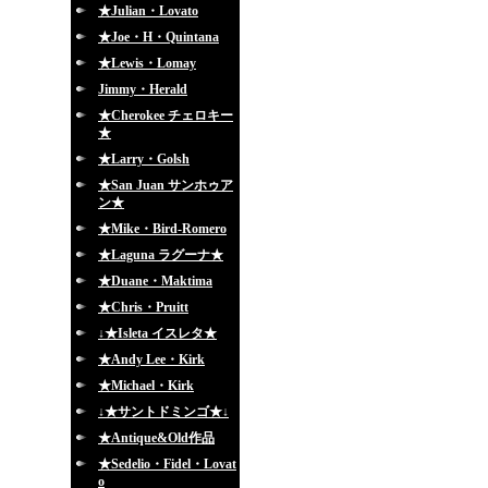
★Julian・Lovato
★Joe・H・Quintana
★Lewis・Lomay
Jimmy・Herald
★Cherokee チェロキー
★
★Larry・Golsh
★San Juan サンホゥア
ン★
★Mike・Bird-Romero
★Laguna ラグーナ★
★Duane・Maktima
★Chris・Pruitt
↓★Isleta イスレタ★
★Andy Lee・Kirk
★Michael・Kirk
↓★サントドミンゴ★↓
★Antique&Old作品
★Sedelio・Fidel・Lovat
o