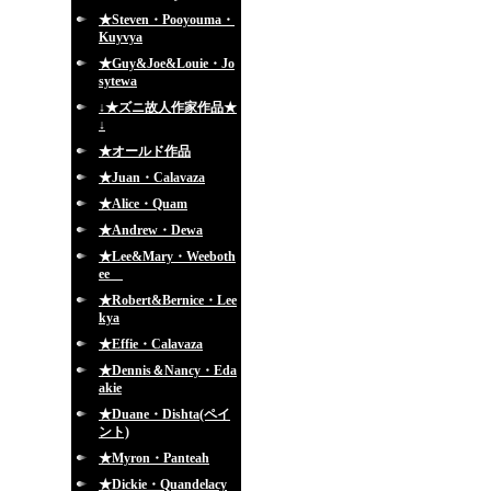
★Steven・Pooyouma・
Kuyvya
★Guy&Joe&Louie・Jo
sytewa
↓★ズニ故人作家作品★
↓
★オールド作品
★Juan・Calavaza
★Alice・Quam
★Andrew・Dewa
★Lee&Mary・Weeboth
ee
★Robert&Bernice・Lee
kya
★Effie・Calavaza
★Dennis＆Nancy・Eda
akie
★Duane・Dishta(ペイ
ント)
★Myron・Panteah
★Dickie・Quandelacy