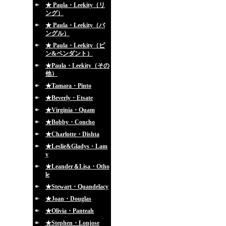
★ Paula・Leekity（リ
ング）
★ Paula・Leekity（バ
ングル）
★ Paula・Leekity（ピ
ン&ペンダント）
★Paula・Leekity（その
他）
★Tamara・Pinto
★Beverly・Etsate
★Virginia・Quam
★Bobby・Concho
★Charlotte・Dishta
★Leslie&Gladys・Lam
y
★Leander＆Lisa・Otho
le
★Stewart・Quandelacy
★Joan・Douglas
★Olivia・Panteah
★Stephen・Lonjose