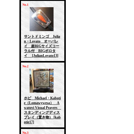
No.1
サントドミンゴ Julia
n・Lovato オーバレ
イ 超BIGサイズコー
ラル付 BIGボロタ
イ
[JulianLovato13]
No.2
ホピ Michael・Kaboti
e（Lomawywesa） A
watovi Visual Prayers
スタンディングディス
プレイ（置き物）
[kab
otie17]
No.3