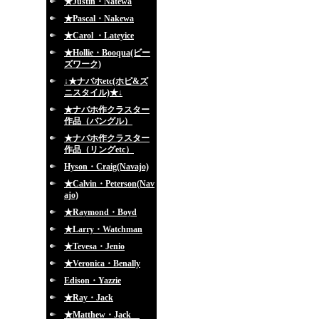
★Justin・Natewa
★Pascal・Nakewa
★Carol ・Lateyice
★Hollie・Booqua(ビー
ズワーク)
↓★ナバホetc(ホピ&ズ
ニスタイル)★↓
★ナバホ作クラスター
作品（バングル）
★ナバホ作クラスター
作品（リングetc）
Hyson・Craig(Navajo)
★Calvin・Peterson(Nav
ajo)
★Raymond・Boyd
★Larry・Watchman
★Tevesa・Jenio
★Veronica・Benally
Edison・Yazzie
★Ray・Jack
★Matthew・Jack