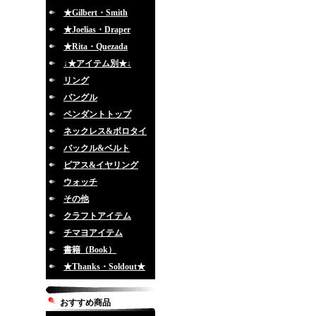
★Gilbert・Smith
★Joelias・Draper
★Rita・Quezada
↓★アイテム別★↓
リング
バングル
ペンダントトップ
ネックレス&ボロタイ
バックル&ベルト
ピアス&イヤリング
ウォッチ
その他
クラフトアイテム
チマヨアイテム
書籍（Book）
★Thanks・Soldout★
おすすめ商品