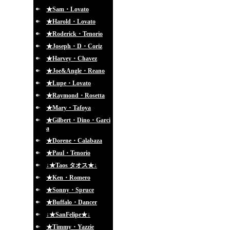
★Sam・Lovato
★Harold・Lovato
★Roderick・Tenorio
★Joseph・D・Coriz
★Harvey・Chavez
★Joe&Angle・Reano
★Lupe・Lovato
★Raymond・Rosetta
★Mary・Tafoya
★Gilbert・Dino・Garci
a
★Dorene・Calabaza
★Paul・Tenorio
↓★Taos タオス★↓
★Ken・Romero
★Sonny・Spruce
★Buffalo・Dancer
↓★SanFelipe★↓
★Timmy・Yazzie