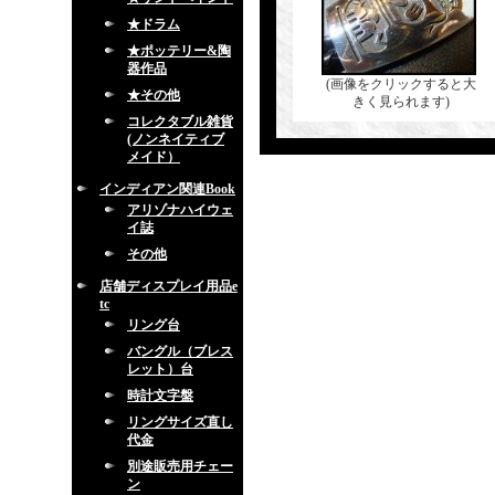
★ドラム
★ポッテリー&陶
器作品
(画像をクリックすると大
★その他
きく見られます)
コレクタブル雑貨
(ノンネイティブ
メイド）
インディアン関連Book
アリゾナハイウェ
イ誌
その他
店舗ディスプレイ用品e
tc
リング台
バングル（ブレス
レット）台
時計文字盤
リングサイズ直し
代金
別途販売用チェー
ン