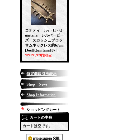
コチティ Joe・H・Q
uintana シルバービー
ズ スカッシュブロッ
サムネックレス約67cm
[JoeHQuintana107]
999,999,999円
(税込)
特定商取引法表示
Shop News
Shop Information
ショッピングカート
カートの中身
カートは空です。