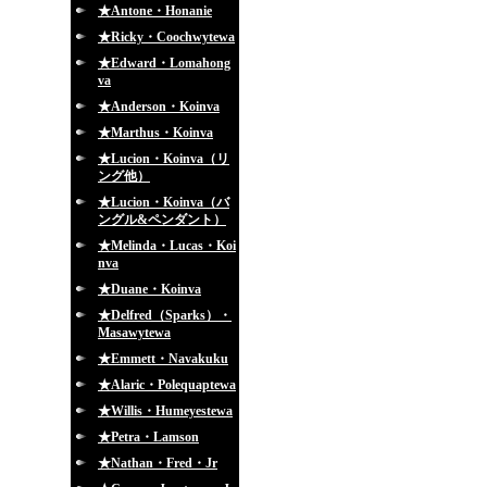
★Antone・Honanie
★Ricky・Coochwytewa
★Edward・Lomahong
va
★Anderson・Koinva
★Marthus・Koinva
★Lucion・Koinva（リ
ング他）
★Lucion・Koinva（バ
ングル&ペンダント）
★Melinda・Lucas・Koi
nva
★Duane・Koinva
★Delfred（Sparks）・
Masawytewa
★Emmett・Navakuku
★Alaric・Polequaptewa
★Willis・Humeyestewa
★Petra・Lamson
★Nathan・Fred・Jr