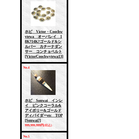
ホピ Victor・Coochw
ytewa オーバレイ 1
8K?14K?ゴールド&シ
ルバー カチーナダン
サー コンチョベルト
[VictorCoochwytewa13]
No.4
ホピ Sonwai インレ
イ ピンクコーラル&
アイボリー&ゴールド
ディバイダーetc TOP
[Sonwai7]
999,999,999円
(税込)
No.5