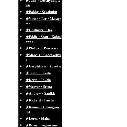
★John・Coochyumpte
wa
★Bobby・Sekakuku
★Victor・Lee・Masaye
sva
★Chalmers・Day
★Eddie・Scott・Kohtal
awva
★Philbert・Poseyesva
★Marcus・Coochwikvi
a
★Gary&Elsie・Yoyokie
★Jason・Takala
★Kevin・Takala
★Weaver・Selina
★Andrew・Saufkie
★Richard・Pawiki
★Ramon・Dalangyaw
ma
★Loren・Maha
★Brian・Kagenvema