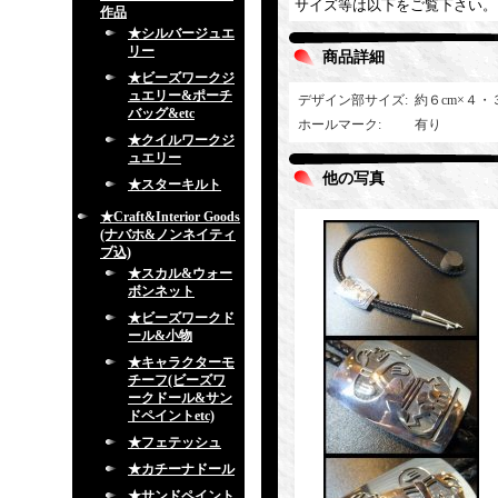
サイズ等は以下をご覧下さい。
作品
★シルバージュエ
リー
商品詳細
★ビーズワークジ
ュエリー&ポーチ
デザイン部サイズ
:
約６cm×４・
バッグ&etc
ホールマーク
:
有り
★クイルワークジ
ュエリー
他の写真
★スターキルト
★Craft&Interior Goods
(ナバホ&ノンネイティ
ブ込)
★スカル&ウォー
ボンネット
★ビーズワークド
ール&小物
★キャラクターモ
チーフ(ビーズワ
ークドール&サン
ドペイントetc)
★フェテッシュ
★カチーナドール
★サンドペイント