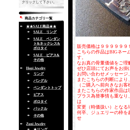
クリックして下さい。
商品カテゴリ一覧
★★SALE商品★★
SALE リング
SALE ペンダン
ト&ネックレス&
販売価格は９９９９９９
ボロタイ
こちらの作品はBIGネー
SALE ピアス&
す。
その他
なお真の骨董価値をご理
ぜひ店頭にてお声をお掛
Hopi Jewelry
お問い合わせメッセージ
リング
またこちらの判断により
バングル
（ご購入へ前向きなお客
ペンダントトップ
またこちらの作家作品は
ピアス
プラス為替事情も重なり
は
ボロタイ
変更（時価扱い）となる
バックル
何卒、ジュエリーの枠を
その他
せ
Zuni Jewelry
★リング