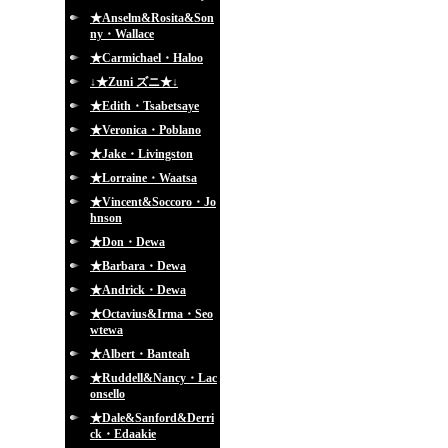
★Anselm&Rosita&Son
ny・Wallace
★Carmichael・Haloo
↓★Zuni ズニ★↓
★Edith・Tsabetsaye
★Veronica・Poblano
★Jake・Livingston
★Lorraine・Waatsa
★Vincent&Soccoro・Jo
hnson
★Don・Dewa
★Barbara・Dewa
★Andrick・Dewa
★Octavius&Irma・Seo
wtewa
★Albert・Banteah
★Ruddell&Nancy・Lac
onsello
★Dale&Sanford&Derri
ck・Edaakie