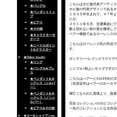
こちらはホピ族代表アーティス
★バングル
ホピ族の代表デザインであるオ
★ペンダントトッ
１９３５年生まれで、４７年よ
プ
たが、
★ピアス
２０１１年６月、交通事故にて
★その他
数え切れない程の賞を獲得して
ベアー種族であるローレンスの
★キャラクターモ
チーフ
こちらはローレンス氏の作品で
★ニードルポイン
す。
ト&クラスター
★Other Jewelry
ポッテリー×レインクラウドデ
★リング
★バングル&ブレ
シンプル×程よいサイズですの
ス
こちらはべアーとSAUFKIE
★ペンダント&ネ
ックレス（シルバ
（生前近年はべアーのホールマ
ー）
御亡くなられた直後より、急激
★ペンダント&ネ
ックレス（ノンシ
ルバー）
完全コレクションのホピコレク
★ピアス&その他
一生のコレクションとなる作品
★スー&シャイアンetc