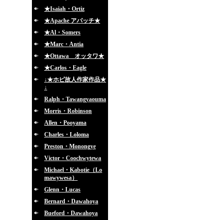
★Isaiah・Ortiz
★Apache アパッチ★
★Al・Somers
★Marc・Antia
★Ottawa オッタワ★
★Carlos・Eagle
↓★ホピ故人作家作品★
↓
Ralph・Tawangyaouma
Morris・Robinson
Allen・Pooyama
Charles・Loloma
Preston・Monongye
Victor・Coochwytewa
Michael・Kabotie（Lo
mawywesa）
Glenn・Lucas
Bernard・Dawahoya
Bueford・Dawahoya