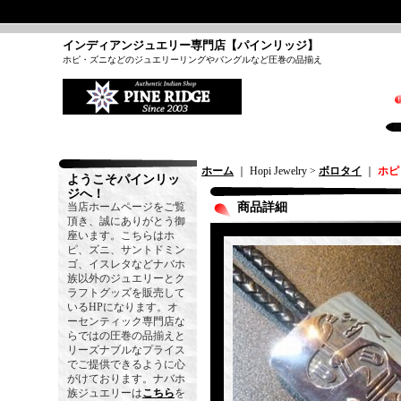
インディアンジュエリー専門店【パインリッジ】
ホピ・ズニなどのジュエリーリングやバングルなど圧巻の品揃え
ホーム
｜ Hopi Jewelry >
ボロタイ
｜
ホピ
ようこそパインリッ
ジへ！
当店ホームページをご覧
商品詳細
頂き、誠にありがとう御
座います。こちらはホ
ピ、ズニ、サントドミン
ゴ、イスレタなどナバホ
族以外のジュエリーとク
ラフトグッズを販売して
いるHPになります。オ
ーセンティック専門店な
らではの圧巻の品揃えと
リーズナブルなプライス
でご提供できるように心
がけております。ナバホ
族ジュエリーは
こちら
を