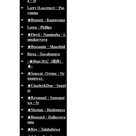
a・Jr
Larry (Lawrence)・Poo
youma
★Bennett・Kagenvema
Loren・Phillips
★Floyd・Namingha・L
omakuyvaya
★Benjamin・Mansfield
Berra・Tawahongva
↓★Hopi ホピ（現存）
★↓
★Sonwai（Verma・Ne
quatewa）
★Charles&Don・Suppl
ee
★Raymond・Sequapte
wa・Sr
★Sherian・Honhongva
★Bennard・Dallasvuya
oma
★Roy・Talahaftewa