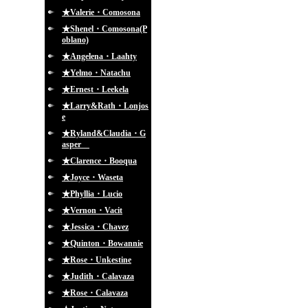
★Valerie・Comosona
★Shenel・Comosona(P
oblano)
★Angelena・Laahty
★Yelmo・Natachu
★Ernest・Leekela
★Larry&Rath・Lonjos
e
★Ryland&Claudia・G
asper
★Clarence・Booqua
★Joyce・Waseta
★Phyllia・Lucio
★Vernon・Vacit
★Jessica・Chavez
★Quinton・Bowannie
★Rose・Unkestine
★Judith・Calavaza
★Rose・Calavaza