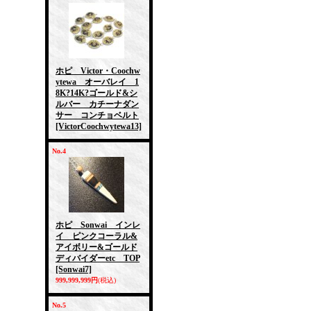
ホピ Victor・Coochw
ytewa オーバレイ 1
8K?14K?ゴールド&シ
ルバー カチーナダン
サー コンチョベルト
[VictorCoochwytewa13]
No.4
ホピ Sonwai インレ
イ ピンクコーラル&
アイボリー&ゴールド
ディバイダーetc TOP
[Sonwai7]
999,999,999円
(税込)
No.5