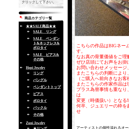
クリックして下さい。
商品カテゴリ一覧
★★SALE商品★★
SALE リング
SALE ペンダン
ト&ネックレス&
こちらの作品はBIGネー
ボロタイ
す。
SALE ピアス&
なお真の骨董価値をご理
その他
ぜひ店頭にてお声をお掛
お問い合わせメッセージ
Hopi Jewelry
またこちらの判断により
リング
（ご購入へ前向きなお客
バングル
またこちらの作家作品は
ペンダントトップ
プラス為替事情も重なり
ピアス
は
変更（時価扱い）となる
ボロタイ
何卒、ジュエリーの枠を
バックル
せ
その他
Zuni Jewelry
アーティストの個性溢れるオー
★リング