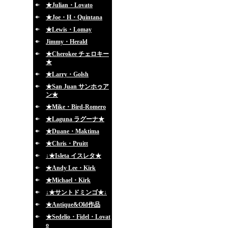
★Julian・Lovato
★Joe・H・Quintana
★Lewis・Lomay
Jimmy・Herald
★Cherokee チェロキー
★
★Larry・Golsh
★San Juan サンホゥア
ン★
★Mike・Bird-Romero
★Laguna ラグーナ★
★Duane・Maktima
★Chris・Pruitt
↓★Isleta イスレタ★
★Andy Lee・Kirk
★Michael・Kirk
↓★サントドミンゴ★↓
★Antique&Old作品
★Sedelio・Fidel・Lovat
o