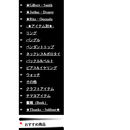
★Gilbert・Smith
★Joelias・Draper
★Rita・Quezada
↓★アイテム別★↓
リング
バングル
ペンダントトップ
ネックレス&ボロタイ
バックル&ベルト
ピアス&イヤリング
ウォッチ
その他
クラフトアイテム
チマヨアイテム
書籍（Book）
★Thanks・Soldout★
おすすめ商品