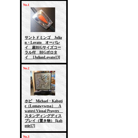
No.1
サントドミンゴ Julia
n・Lovato オーバレ
イ 超BIGサイズコー
ラル付 BIGボロタ
イ
[JulianLovato13]
No.2
ホピ Michael・Kaboti
e（Lomawywesa） A
watovi Visual Prayers
スタンディングディス
プレイ（置き物）
[kab
otie17]
No.3