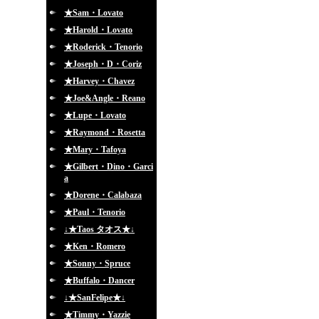
★Sam・Lovato
★Harold・Lovato
★Roderick・Tenorio
★Joseph・D・Coriz
★Harvey・Chavez
★Joe&Angle・Reano
★Lupe・Lovato
★Raymond・Rosetta
★Mary・Tafoya
★Gilbert・Dino・Garci
a
★Dorene・Calabaza
★Paul・Tenorio
↓★Taos タオス★↓
★Ken・Romero
★Sonny・Spruce
★Buffalo・Dancer
↓★SanFelipe★↓
★Timmy・Yazzie