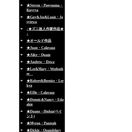
★Steven・Pooyouma・
Kuyvya
★Guy&Joe&Louie・Jo
sytewa
↓★ズニ故人作家作品★
↓
★オールド作品
★Juan・Calavaza
★Alice・Quam
★Andrew・Dewa
★Lee&Mary・Weeboth
ee
★Robert&Bernice・Lee
kya
★Effie・Calavaza
★Dennis＆Nancy・Eda
akie
★Duane・Dishta(ペイ
ント)
★Myron・Panteah
★Dickie・Quandelacy