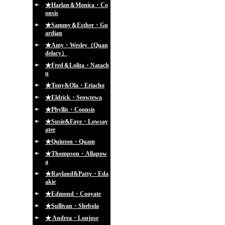
★Harlan＆Monica・Co
onsis
★Sammy＆Esther・Gu
ardian
★Amy・Wesley（Quan
delacy）
★Fred＆Lolita・Natach
u
★Tony&Ola・Eriacho
★Eldrick・Seowtewa
★Phyllis・Coonsis
★Susie&Faye・Lowsay
atee
★Quinton・Quam
★Thompson・Allapow
a
★Rayland&Patty・Eda
akie
★Edmond・Cooyate
★Sullivan・Shebola
★ Andrea・Lonjose