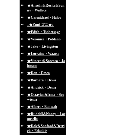
★Anselm&Rosita&Son
ny・Wallace
★Carmichael・Haloo
↓★Zuni ズニ★↓
★Edith・Tsabetsaye
★Veronica・Poblano
★Jake・Livingston
★Lorraine・Waatsa
★Vincent&Soccoro・Jo
hnson
★Don・Dewa
★Barbara・Dewa
★Andrick・Dewa
★Octavius&Irma・Seo
wtewa
★Albert・Banteah
★Ruddell&Nancy・Lac
onsello
★Dale&Sanford&Derri
ck・Edaakie