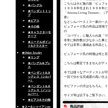
こちらはホピ族の故「ビュフォ
★バングル
１９３８年生まれ１９９８年に
★ペンダントトッ
「Arizona Living T
プ
界）
★ピアス
などシルバースミス一家の一人
ビュフォード氏の作品は現地で
★その他
の
★キャラクターモ
「コパヴィ」に魅入られ故「ヴ
チーフ
非常に制作数が少なかった事と
★ニードルポイン
今では非常に価値ある作品とし
ト&クラスター
★Other Jewelry
ビュフォード氏の特徴は何と言
★リング
こちらは断定できませんがディ
★バングル&ブレ
ス
今では様々なアーティストが可
★ペンダント&ネ
ックレス（シルバ
一目で分かる完成度の高い仕上
ー）
ホピファンの方はもちろん、イ
★ペンダント&ネ
ックレス（ノンシ
ルバー）
サイズ等は以下をご覧下さい。
★ピアス&その他
商品詳細
★スー&シャイアンetc