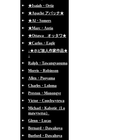
★Isaiah・Ortiz
★Apache アパッチ★
★Al・Somers
★Marc・Antia
★Ottawa オッタワ★
★Carlos・Eagle
↓★ホピ故人作家作品★
↓
Ralph・Tawangyaouma
Morris・Robinson
Allen・Pooyama
Charles・Loloma
Preston・Monongye
Victor・Coochwytewa
Michael・Kabotie（Lo
mawywesa）
Glenn・Lucas
Bernard・Dawahoya
Bueford・Dawahoya