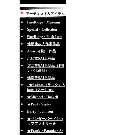
アーティスト&アイテム
別
PineRidge・Museum
Special・Collection
PineRidge・Push Item
他部族故人作家作品
Awards(賞)・作品
ホピ族SALE商品
ズニ族SALE商品（1部
ナバホ商品）
他部族SALE商品
↓★Lakota（ラコタ） S
ioux（スー）★↓
★Michael・Haskell
★Paul・Szabo
Barry・Johnson
★サンダーバードショ
ップファミリー★
★Frank・Patania・Sr