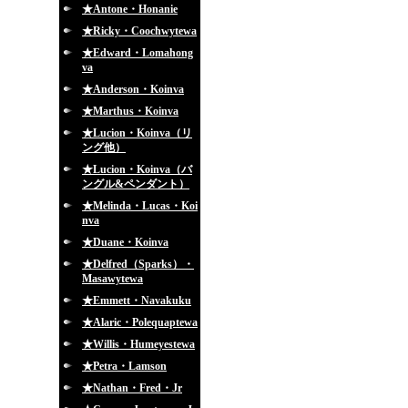
★Antone・Honanie
★Ricky・Coochwytewa
★Edward・Lomahong
va
★Anderson・Koinva
★Marthus・Koinva
★Lucion・Koinva（リ
ング他）
★Lucion・Koinva（バ
ングル&ペンダント）
★Melinda・Lucas・Koi
nva
★Duane・Koinva
★Delfred（Sparks）・
Masawytewa
★Emmett・Navakuku
★Alaric・Polequaptewa
★Willis・Humeyestewa
★Petra・Lamson
★Nathan・Fred・Jr