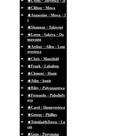
★Cyrus・Josytewa・Jr
★Clifton・Mowa
★Augustine・Mowa・J
r
★Shannon・Talawepi
★Loren・Sakeva・Qu
mawunu
★Arthur・Allen・Lom
ayestewa
★Chris・Mansfield
★Frank・Lahaleon
★Clement・Honie
★John・honie
★Riley・Polyquaptewa
★Fernando・Puhuhefv
aya
★Carol・Humeyestewa
★George・Phillips
★Trinidad&Dawn・Lu
cas
★Gene・Pooyouma