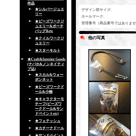
作品
★シルバージュエ
デザイン部サイズ
:
リー
ホールマーク
:
★ビーズワークジ
管理番号（商品番号ではありませ
ュエリー&ポーチ
バッグ&etc
他の写真
★クイルワークジ
ュエリー
★スターキルト
★Craft&Interior Goods
(ナバホ&ノンネイティ
ブ込)
★スカル&ウォー
ボンネット
★ビーズワークド
ール&小物
★キャラクターモ
チーフ(ビーズワ
ークドール&サン
ドペイントetc)
★フェテッシュ
★カチーナドール
★サンドペイント