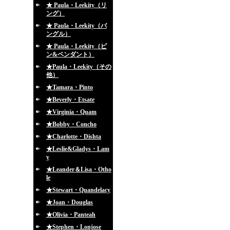
★ Paula・Leekity（リ
ング）
★ Paula・Leekity（バ
ングル）
★ Paula・Leekity（ピ
ン&ペンダント）
★Paula・Leekity（その
他）
★Tamara・Pinto
★Beverly・Etsate
★Virginia・Quam
★Bobby・Concho
★Charlotte・Dishta
★Leslie&Gladys・Lam
y
★Leander＆Lisa・Otho
le
★Stewart・Quandelacy
★Joan・Douglas
★Olivia・Panteah
★Stephen・Lonjose