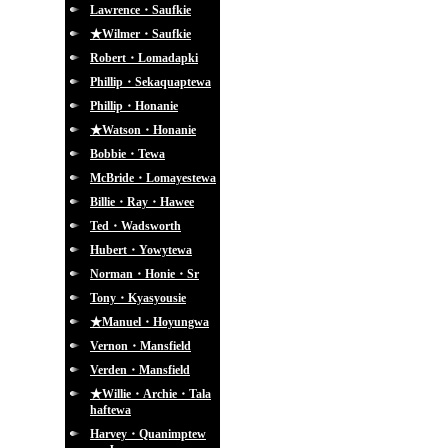
Lawrence・Saufkie
★Wilmer・Saufkie
Robert・Lomadapki
Phillip・Sekaquaptewa
Phillip・Honanie
★Watson・Honanie
Bobbie・Tewa
McBride・Lomayestewa
Billie・Ray・Hawee
Ted・Wadsworth
Hubert・Yowytewa
Norman・Honie・Sr
Tony・Kyasyousie
★Manuel・Hoyungwa
Vernon・Mansfield
Verden・Mansfield
★Willie・Archie・Tala
haftewa
Harvey・Quanimptew