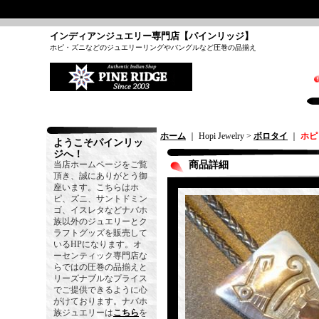
インディアンジュエリー専門店【パインリッジ】
ホピ・ズニなどのジュエリーリングやバングルなど圧巻の品揃え
ホーム
｜ Hopi Jewelry >
ボロタイ
｜
ホピ
ようこそパインリッ
ジへ！
当店ホームページをご覧
商品詳細
頂き、誠にありがとう御
座います。こちらはホ
ピ、ズニ、サントドミン
ゴ、イスレタなどナバホ
族以外のジュエリーとク
ラフトグッズを販売して
いるHPになります。オ
ーセンティック専門店な
らではの圧巻の品揃えと
リーズナブルなプライス
でご提供できるように心
がけております。ナバホ
族ジュエリーは
こちら
を