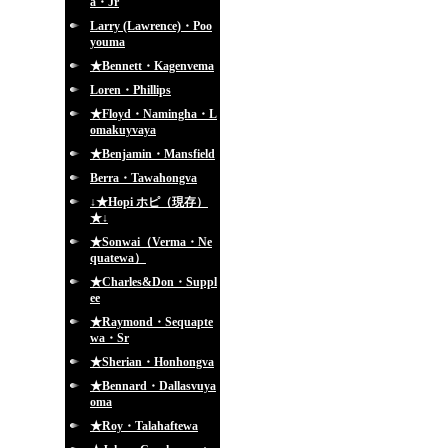
a・Jr
Larry (Lawrence)・Poo
youma
★Bennett・Kagenvema
Loren・Phillips
★Floyd・Namingha・L
omakuyvaya
★Benjamin・Mansfield
Berra・Tawahongva
↓★Hopi ホピ（現存）
★↓
★Sonwai（Verma・Ne
quatewa）
★Charles&Don・Suppl
ee
★Raymond・Sequapte
wa・Sr
★Sherian・Honhongva
★Bennard・Dallasvuya
oma
★Roy・Talahaftewa