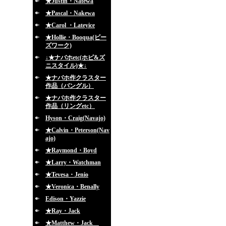
★Justin・Natewa
★Pascal・Nakewa
★Carol ・Lateyice
★Hollie・Booqua(ビー
ズワーク)
↓★ナバホetc(ホピ&ズ
ニスタイル)★↓
★ナバホ作クラスター
作品（バングル）
★ナバホ作クラスター
作品（リングetc）
Hyson・Craig(Navajo)
★Calvin・Peterson(Nav
ajo)
★Raymond・Boyd
★Larry・Watchman
★Tevesa・Jenio
★Veronica・Benally
Edison・Yazzie
★Ray・Jack
★Matthew・Jack