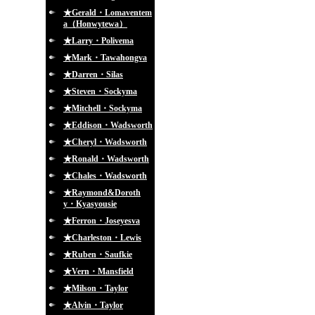
★Gerald・Lomaventem
a（Honwytewa）
★Larry・Polivema
★Mark・Tawahongva
★Darren・Silas
★Steven・Sockyma
★Mitchell・Sockyma
★Eddison・Wadsworth
★Cheryl・Wadsworth
★Ronald・Wadsworth
★Chales・Wadsworth
★Raymond&Doroth
y・Kyasyousie
★Ferron・Joseyesva
★Charleston・Lewis
★Ruben・Saufkie
★Vern・Mansfield
★Milson・Taylor
★Alvin・Taylor