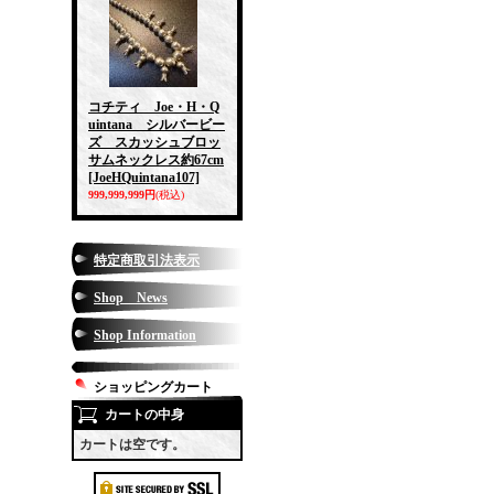
コチティ Joe・H・Q
uintana シルバービー
ズ スカッシュブロッ
サムネックレス約67cm
[JoeHQuintana107]
999,999,999円
(税込)
特定商取引法表示
Shop News
Shop Information
ショッピングカート
カートの中身
カートは空です。