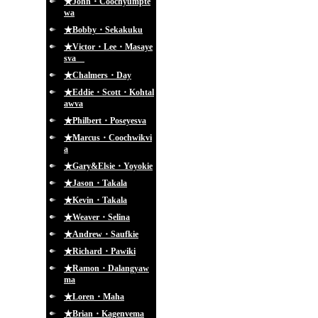
★John・Coochyumpte
wa
★Bobby・Sekakuku
★Victor・Lee・Masaye
sva
★Chalmers・Day
★Eddie・Scott・Kohtal
awva
★Philbert・Poseyesva
★Marcus・Coochwikvi
a
★Gary&Elsie・Yoyokie
★Jason・Takala
★Kevin・Takala
★Weaver・Selina
★Andrew・Saufkie
★Richard・Pawiki
★Ramon・Dalangyaw
ma
★Loren・Maha
★Brian・Kagenvema