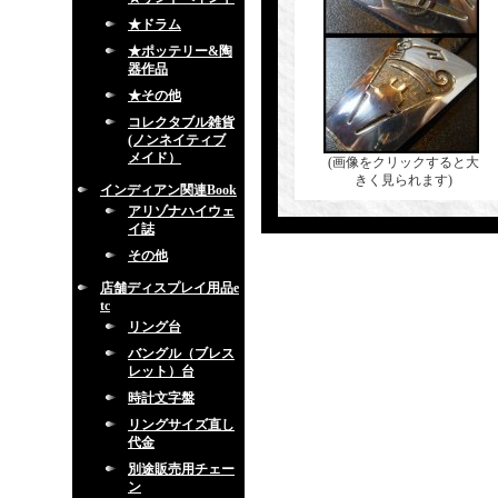
★ドラム
★ポッテリー&陶
器作品
★その他
コレクタブル雑貨
(ノンネイティブ
メイド）
(画像をクリックすると大
きく見られます)
インディアン関連Book
アリゾナハイウェ
イ誌
その他
店舗ディスプレイ用品e
tc
リング台
バングル（ブレス
レット）台
時計文字盤
リングサイズ直し
代金
別途販売用チェー
ン