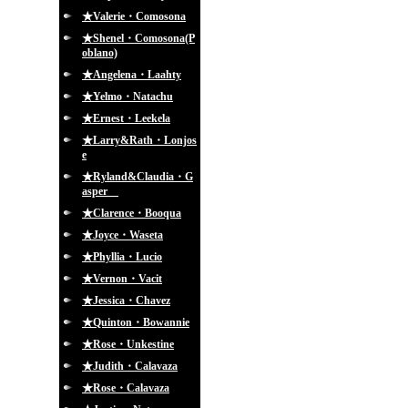
★Valerie・Comosona
★Shenel・Comosona(P
oblano)
★Angelena・Laahty
★Yelmo・Natachu
★Ernest・Leekela
★Larry&Rath・Lonjos
e
★Ryland&Claudia・G
asper
★Clarence・Booqua
★Joyce・Waseta
★Phyllia・Lucio
★Vernon・Vacit
★Jessica・Chavez
★Quinton・Bowannie
★Rose・Unkestine
★Judith・Calavaza
★Rose・Calavaza