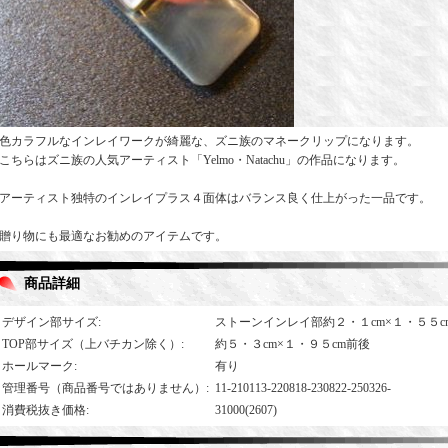
色カラフルなインレイワークが綺麗な、ズニ族のマネークリップになります。
こちらはズニ族の人気アーティスト「Yelmo・Natachu」の作品になります。
アーティスト独特のインレイプラス４面体はバランス良く仕上がった一品です。
贈り物にも最適なお勧めのアイテムです。
商品詳細
デザイン部サイズ
:
ストーンインレイ部約２・１cm×１・５５c
TOP部サイズ（上バチカン除く）
:
約５・３cm×１・９５cm前後
ホールマーク
:
有り
管理番号（商品番号ではありません）
:
11-210113-220818-230822-250326-
消費税抜き価格
:
31000(2607)