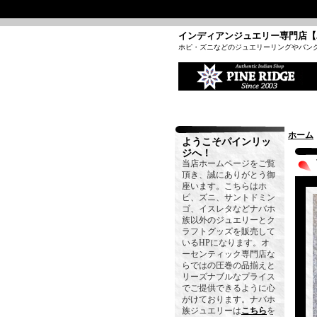
インディアンジュエリー専門店【
ホピ・ズニなどのジュエリーリングやバン
ホーム
ようこそパインリッ
ジへ！
当店ホームページをご覧
頂き、誠にありがとう御
座います。こちらはホ
ピ、ズニ、サントドミン
ゴ、イスレタなどナバホ
族以外のジュエリーとク
ラフトグッズを販売して
いるHPになります。オ
ーセンティック専門店な
らではの圧巻の品揃えと
リーズナブルなプライス
でご提供できるように心
がけております。ナバホ
族ジュエリーは
こちら
を