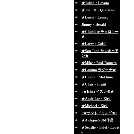
★Julian・Lovato
★Joe・H・Quintana
★Lewis・Lomay
Jimmy・Herald
★Cherokee チェロキー
★
★Larry・Golsh
★San Juan サンホゥア
ン★
★Mike・Bird-Romero
★Laguna ラグーナ★
★Duane・Maktima
★Chris・Pruitt
↓★Isleta イスレタ★
★Andy Lee・Kirk
★Michael・Kirk
↓★サントドミンゴ★↓
★Antique&Old作品
★Sedelio・Fidel・Lovat
o