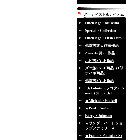
アーティスト&アイテム
別
PineRidge・Museum
Special・Collection
PineRidge・Push Item
他部族故人作家作品
Awards(賞)・作品
ホピ族SALE商品
ズニ族SALE商品（1部
ナバホ商品）
他部族SALE商品
↓★Lakota（ラコタ） S
ioux（スー）★↓
★Michael・Haskell
★Paul・Szabo
Barry・Johnson
★サンダーバードショ
ップファミリー★
★Frank・Patania・Sr