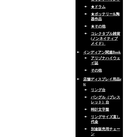
★ドラム
★ポッテリー&陶
器作品
★その他
コレクタブル雑貨
(ノンネイティブ
メイド）
インディアン関連Book
アリゾナハイウェ
イ誌
その他
店舗ディスプレイ用品e
tc
リング台
バングル（ブレス
レット）台
時計文字盤
リングサイズ直し
代金
別途販売用チェー
ン