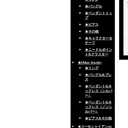
★バングル
★ペンダントトッ
プ
★ピアス
★その他
★キャラクターモ
チーフ
★ニードルポイン
ト&クラスター
★Other Jewelry
★リング
★バングル&ブレ
ス
★ペンダント&ネ
ックレス（シルバ
ー）
★ペンダント&ネ
ックレス（ノンシ
ルバー）
★ピアス&その他
★スー&シャイアンetc