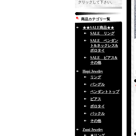
クリックして下さい。
商品カテゴリ一覧
★★SALE商品★★
SALE リング
SALE ペンダン
ト&ネックレス&
ボロタイ
SALE ピアス&
その他
Hopi Jewelry
リング
バングル
ペンダントトップ
ピアス
ボロタイ
バックル
その他
Zuni Jewelry
★リング