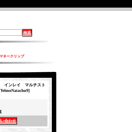
ン マネークリップ
chu インレイ マルチスト
[
YelmoNatachu9
]
項