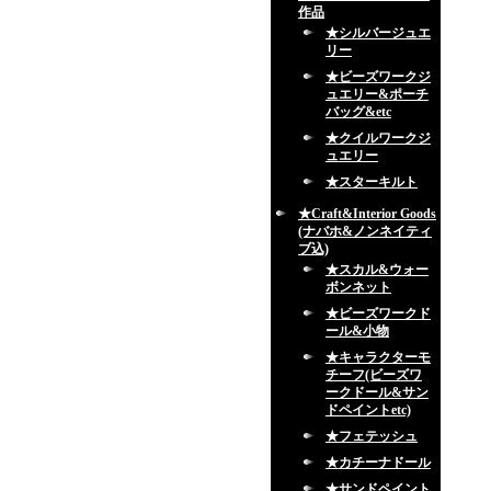
作品
★シルバージュエ
リー
★ビーズワークジ
ュエリー&ポーチ
バッグ&etc
★クイルワークジ
ュエリー
★スターキルト
★Craft&Interior Goods
(ナバホ&ノンネイティ
ブ込)
★スカル&ウォー
ボンネット
★ビーズワークド
ール&小物
★キャラクターモ
チーフ(ビーズワ
ークドール&サン
ドペイントetc)
★フェテッシュ
★カチーナドール
★サンドペイント