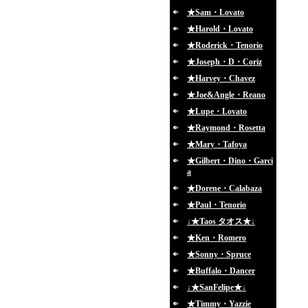
★Sam・Lovato
★Harold・Lovato
★Roderick・Tenorio
★Joseph・D・Coriz
★Harvey・Chavez
★Joe&Angle・Reano
★Lupe・Lovato
★Raymond・Rosetta
★Mary・Tafoya
★Gilbert・Dino・Garci
a
★Dorene・Calabaza
★Paul・Tenorio
↓★Taos タオス★↓
★Ken・Romero
★Sonny・Spruce
★Buffalo・Dancer
↓★SanFelipe★↓
★Timmy・Yazzie