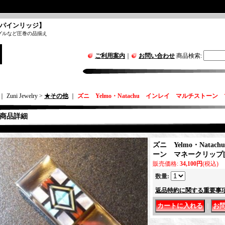
パインリッジ】
グルなど圧巻の品揃え
ご利用案内
｜
お問い合わせ
商品検索
:
｜ Zuni Jewelry >
★その他
｜
ズニ Yelmo・Natachu インレイ マルチストー
商品詳細
ズニ Yelmo・Nata
ーン マネークリップ
販売価格
:
34,100円
(税込)
数量
:
返品特約に関する重要事
｜