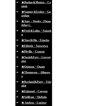
★Harlan＆Monica・Co
onsis
★Sammy＆Esther・Gu
ardian
★Amy・Wesley（Quan
delacy）
★Fred＆Lolita・Natach
u
★Tony&Ola・Eriacho
★Eldrick・Seowtewa
★Phyllis・Coonsis
★Susie&Faye・Lowsay
atee
★Quinton・Quam
★Thompson・Allapow
a
★Rayland&Patty・Eda
akie
★Edmond・Cooyate
★Sullivan・Shebola
★ Andrea・Lonjose