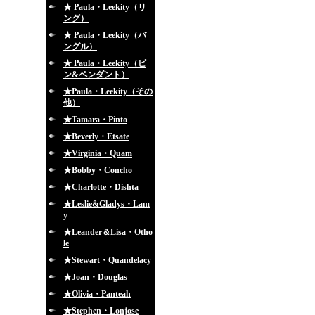
★ Paula・Leekity（リ
ング）
★ Paula・Leekity（バ
ングル）
★ Paula・Leekity（ピ
ン&ペンダント）
★Paula・Leekity（その
他）
★Tamara・Pinto
★Beverly・Etsate
★Virginia・Quam
★Bobby・Concho
★Charlotte・Dishta
★Leslie&Gladys・Lam
y
★Leander＆Lisa・Otho
le
★Stewart・Quandelacy
★Joan・Douglas
★Olivia・Panteah
★Stephen・Lonjose