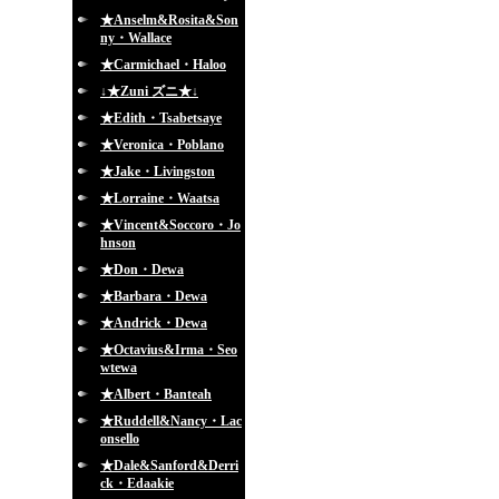
★Anselm&Rosita&Son
ny・Wallace
★Carmichael・Haloo
↓★Zuni ズニ★↓
★Edith・Tsabetsaye
★Veronica・Poblano
★Jake・Livingston
★Lorraine・Waatsa
★Vincent&Soccoro・Jo
hnson
★Don・Dewa
★Barbara・Dewa
★Andrick・Dewa
★Octavius&Irma・Seo
wtewa
★Albert・Banteah
★Ruddell&Nancy・Lac
onsello
★Dale&Sanford&Derri
ck・Edaakie