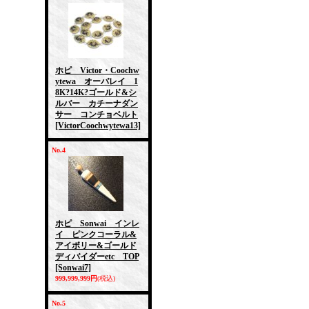
ホピ Victor・Coochw
ytewa オーバレイ 1
8K?14K?ゴールド&シ
ルバー カチーナダン
サー コンチョベルト
[VictorCoochwytewa13]
No.4
ホピ Sonwai インレ
イ ピンクコーラル&
アイボリー&ゴールド
ディバイダーetc TOP
[Sonwai7]
999,999,999円
(税込)
No.5