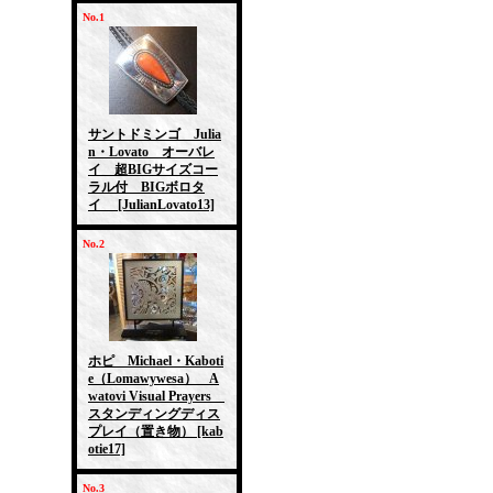
No.1
サントドミンゴ Julia
n・Lovato オーバレ
イ 超BIGサイズコー
ラル付 BIGボロタ
イ
[JulianLovato13]
No.2
ホピ Michael・Kaboti
e（Lomawywesa） A
watovi Visual Prayers
スタンディングディス
プレイ（置き物）
[kab
otie17]
No.3