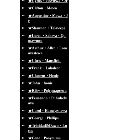
★Cyrus・Josytewa・Jr
★Clifton・Mowa
★Augustine・Mowa・J
r
★Shannon・Talawepi
★Loren・Sakeva・Qu
mawunu
★Arthur・Allen・Lom
ayestewa
★Chris・Mansfield
★Frank・Lahaleon
★Clement・Honie
★John・honie
★Riley・Polyquaptewa
★Fernando・Puhuhefv
aya
★Carol・Humeyestewa
★George・Phillips
★Trinidad&Dawn・Lu
cas
★Gene・Pooyouma