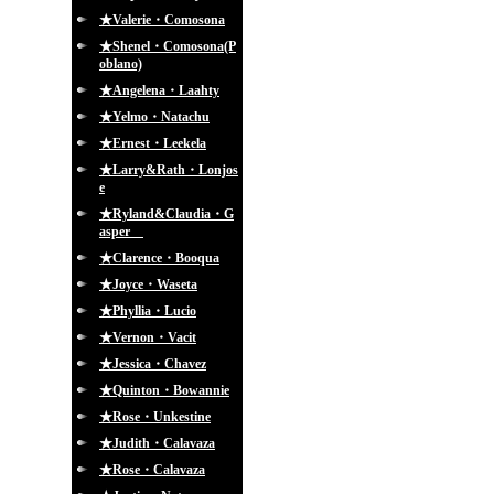
★Valerie・Comosona
★Shenel・Comosona(P
oblano)
★Angelena・Laahty
★Yelmo・Natachu
★Ernest・Leekela
★Larry&Rath・Lonjos
e
★Ryland&Claudia・G
asper
★Clarence・Booqua
★Joyce・Waseta
★Phyllia・Lucio
★Vernon・Vacit
★Jessica・Chavez
★Quinton・Bowannie
★Rose・Unkestine
★Judith・Calavaza
★Rose・Calavaza