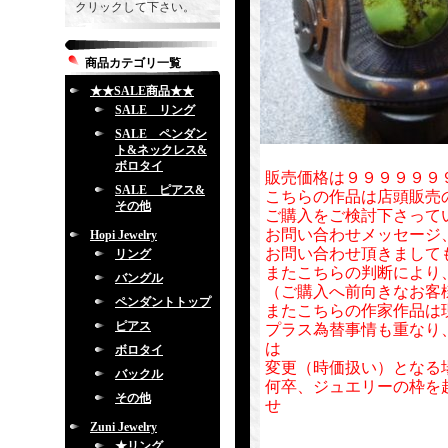
クリックして下さい。
商品カテゴリ一覧
★★SALE商品★★
SALE リング
SALE ペンダン
ト&ネックレス&
ボロタイ
販売価格は９９９９９９
SALE ピアス&
こちらの作品は店頭販売
その他
ご購入をご検討下さって
お問い合わせメッセージ
Hopi Jewelry
お問い合わせ頂きまして
リング
またこちらの判断により
バングル
（ご購入へ前向きなお客
ペンダントトップ
またこちらの作家作品は
ピアス
プラス為替事情も重なり
は
ボロタイ
変更（時価扱い）となる
バックル
何卒、ジュエリーの枠を
その他
せ
Zuni Jewelry
★リング