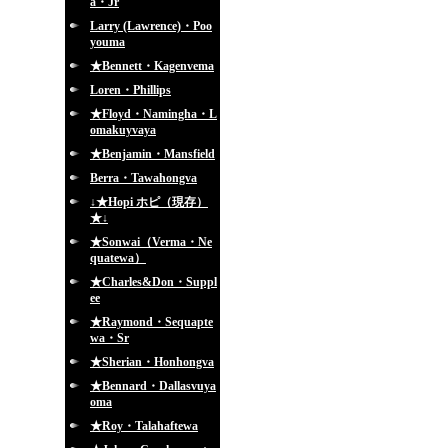
a・Jr
Larry (Lawrence)・Poo
youma
★Bennett・Kagenvema
Loren・Phillips
★Floyd・Namingha・L
omakuyvaya
★Benjamin・Mansfield
Berra・Tawahongva
↓★Hopi ホピ（現存）
★↓
★Sonwai（Verma・Ne
quatewa）
★Charles&Don・Suppl
ee
★Raymond・Sequapte
wa・Sr
★Sherian・Honhongva
★Bennard・Dallasvuya
oma
★Roy・Talahaftewa