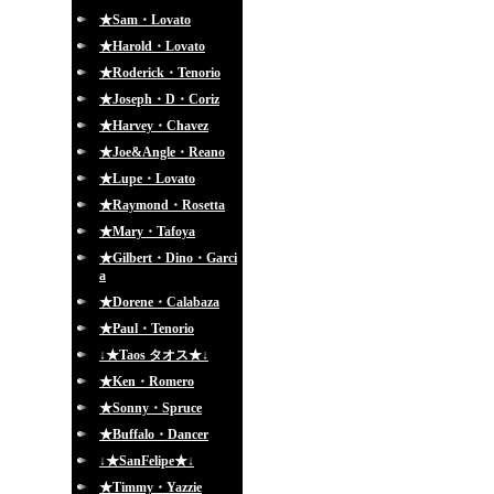
★Sam・Lovato
★Harold・Lovato
★Roderick・Tenorio
★Joseph・D・Coriz
★Harvey・Chavez
★Joe&Angle・Reano
★Lupe・Lovato
★Raymond・Rosetta
★Mary・Tafoya
★Gilbert・Dino・Garci
a
★Dorene・Calabaza
★Paul・Tenorio
↓★Taos タオス★↓
★Ken・Romero
★Sonny・Spruce
★Buffalo・Dancer
↓★SanFelipe★↓
★Timmy・Yazzie