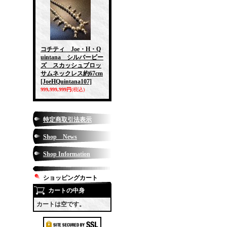
コチティ Joe・H・Q
uintana シルバービー
ズ スカッシュブロッ
サムネックレス約67cm
[JoeHQuintana107]
999,999,999円
(税込)
特定商取引法表示
Shop News
Shop Information
ショッピングカート
カートの中身
カートは空です。