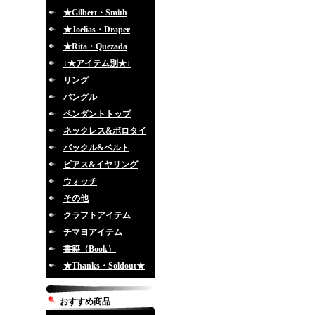
★Gilbert・Smith
★Joelias・Draper
★Rita・Quezada
↓★アイテム別★↓
リング
バングル
ペンダントトップ
ネックレス&ボロタイ
バックル&ベルト
ピアス&イヤリング
ウォッチ
その他
クラフトアイテム
チマヨアイテム
書籍（Book）
★Thanks・Soldout★
おすすめ商品