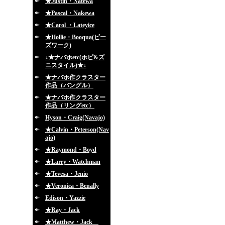
★Justin・Natewa
★Pascal・Nakewa
★Carol ・Lateyice
★Hollie・Booqua(ビー
ズワーク)
↓★ナバホetc(ホピ&ズ
ニスタイル)★↓
★ナバホ作クラスター
作品（バングル）
★ナバホ作クラスター
作品（リングetc）
Hyson・Craig(Navajo)
★Calvin・Peterson(Nav
ajo)
★Raymond・Boyd
★Larry・Watchman
★Tevesa・Jenio
★Veronica・Benally
Edison・Yazzie
★Ray・Jack
★Matthew・Jack