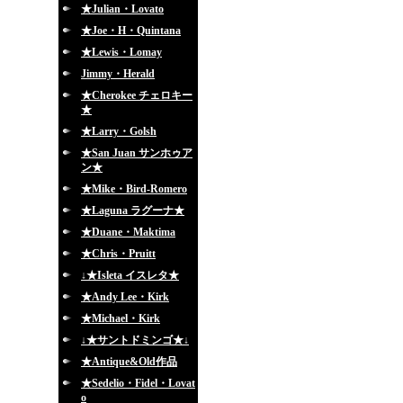
★Julian・Lovato
★Joe・H・Quintana
★Lewis・Lomay
Jimmy・Herald
★Cherokee チェロキー
★
★Larry・Golsh
★San Juan サンホゥア
ン★
★Mike・Bird-Romero
★Laguna ラグーナ★
★Duane・Maktima
★Chris・Pruitt
↓★Isleta イスレタ★
★Andy Lee・Kirk
★Michael・Kirk
↓★サントドミンゴ★↓
★Antique&Old作品
★Sedelio・Fidel・Lovat
o