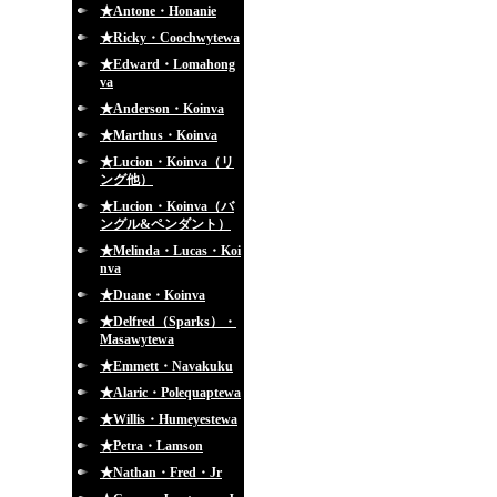
★Antone・Honanie
★Ricky・Coochwytewa
★Edward・Lomahong
va
★Anderson・Koinva
★Marthus・Koinva
★Lucion・Koinva（リ
ング他）
★Lucion・Koinva（バ
ングル&ペンダント）
★Melinda・Lucas・Koi
nva
★Duane・Koinva
★Delfred（Sparks）・
Masawytewa
★Emmett・Navakuku
★Alaric・Polequaptewa
★Willis・Humeyestewa
★Petra・Lamson
★Nathan・Fred・Jr