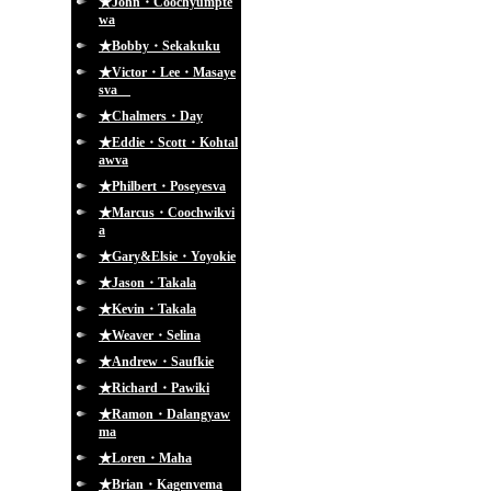
★John・Coochyumpte
wa
★Bobby・Sekakuku
★Victor・Lee・Masaye
sva
★Chalmers・Day
★Eddie・Scott・Kohtal
awva
★Philbert・Poseyesva
★Marcus・Coochwikvi
a
★Gary&Elsie・Yoyokie
★Jason・Takala
★Kevin・Takala
★Weaver・Selina
★Andrew・Saufkie
★Richard・Pawiki
★Ramon・Dalangyaw
ma
★Loren・Maha
★Brian・Kagenvema