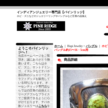
インディアンジュエリー専門店【パインリッジ】
ホピ・ズニなどのジュエリーリングやバングルなど圧巻の品揃え
ホーム
｜ Hopi Jewelry >
バングル
｜
ホピ
ようこそパインリッ
バングル約15〜16・5cm用
ジへ！
当店ホームページをご覧
頂き、誠にありがとう御
商品詳細
座います。こちらはホ
ピ、ズニ、サントドミン
ゴ、イスレタなどナバホ
族以外のジュエリーとク
ラフトグッズを販売して
いるHPになります。オ
ーセンティック専門店な
らではの圧巻の品揃えと
リーズナブルなプライス
でご提供できるように心
がけております。ナバホ
族ジュエリーは
こちら
を