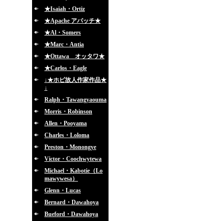
★Isaiah・Ortiz
★Apache アパッチ★
★Al・Somers
★Marc・Antia
★Ottawa オッタワ★
★Carlos・Eagle
↓★ホピ故人作家作品★
↓
Ralph・Tawangyaouma
Morris・Robinson
Allen・Pooyama
Charles・Loloma
Preston・Monongye
Victor・Coochwytewa
Michael・Kabotie（Lo
mawywesa）
Glenn・Lucas
Bernard・Dawahoya
Bueford・Dawahoya