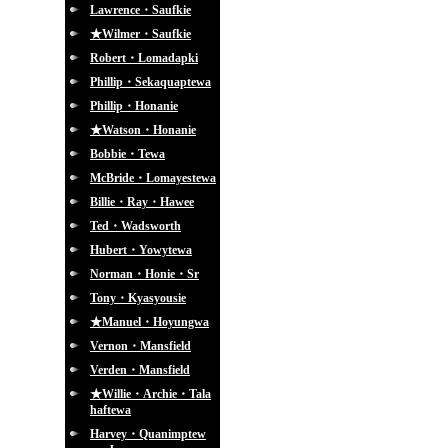
Lawrence・Saufkie
★Wilmer・Saufkie
Robert・Lomadapki
Phillip・Sekaquaptewa
Phillip・Honanie
★Watson・Honanie
Bobbie・Tewa
McBride・Lomayestewa
Billie・Ray・Hawee
Ted・Wadsworth
Hubert・Yowytewa
Norman・Honie・Sr
Tony・Kyasyousie
★Manuel・Hoyungwa
Vernon・Mansfield
Verden・Mansfield
★Willie・Archie・Tala
haftewa
Harvey・Quanimptew