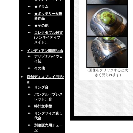
★ドラム
★ポッテリー&陶
器作品
★その他
コレクタブル雑貨
(ノンネイティブ
メイド）
インディアン関連Book
アリゾナハイウェ
イ誌
その他
(画像をクリックすると大
きく見られます)
店舗ディスプレイ用品e
tc
リング台
バングル（ブレス
レット）台
時計文字盤
リングサイズ直し
代金
別途販売用チェー
ン