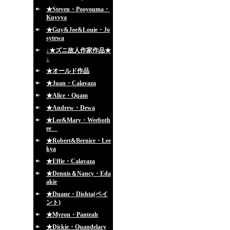
★Steven・Pooyouma・
Kuyvya
★Guy&Joe&Louie・Jo
sytewa
↓★ズニ故人作家作品★
↓
★オールド作品
★Juan・Calavaza
★Alice・Quam
★Andrew・Dewa
★Lee&Mary・Weeboth
ee
★Robert&Bernice・Lee
kya
★Effie・Calavaza
★Dennis＆Nancy・Eda
akie
★Duane・Dishta(ペイ
ント)
★Myron・Panteah
★Dickie・Quandelacy