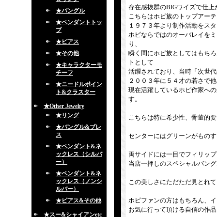
存在感抜群のBIGワイズで仕
★バングル
こちらはホピ族のトップアーティスト
★ペンダントトッ
１９７３年より制作活動をスタ
プ
ホピならではのオーバレイをミ
★ピアス
り、
瞬く間にホピ族としてはもちろ
★その他
トとして
★キャラクターモ
活躍されており、当時「次世代
チーフ
２００３年に５４才の若さで他
★ニードルポイン
現在活躍しているホピ作家への
ト&クラスター
す。
★Other Jewelry
★リング
こちらは特に希少性、骨董的要
★バングル&ブレ
ス
センターにはグリーンがものす
★ペンダント&ネ
ックレス（シルバ
両サイドには一目でフィリップ
ー）
当店一押しのスペシャルバング
★ペンダント&ネ
ックレス（ノンシ
この美しさにただただ見とれて
ルバー）
ホピファンの方はもちろん、イ
★ピアス&その他
お気に行って頂ける自信の作品
★スー&シャイアンetc