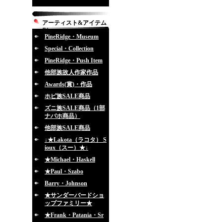
アーティスト&アイテム
別
PineRidge・Museum
Special・Collection
PineRidge・Push Item
他部族故人作家作品
Awards(賞)・作品
ホピ族SALE商品
ズニ族SALE商品（1部
ナバホ商品）
他部族SALE商品
↓★Lakota（ラコタ） S
ioux（スー）★↓
★Michael・Haskell
★Paul・Szabo
Barry・Johnson
★サンダーバードショ
ップファミリー★
★Frank・Patania・Sr