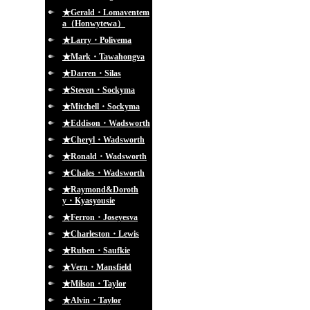
★Gerald・Lomaventem
a（Honwytewa）
★Larry・Polivema
★Mark・Tawahongva
★Darren・Silas
★Steven・Sockyma
★Mitchell・Sockyma
★Eddison・Wadsworth
★Cheryl・Wadsworth
★Ronald・Wadsworth
★Chales・Wadsworth
★Raymond&Doroth
y・Kyasyousie
★Ferron・Joseyesva
★Charleston・Lewis
★Ruben・Saufkie
★Vern・Mansfield
★Milson・Taylor
★Alvin・Taylor