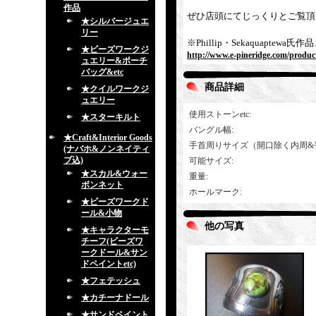
作品
ぜひ店頭にてじっくりとご覧頂
★シルバージュエ
リー
※Phillip・Sekaquap
★ビーズワークジ
http://www.e-pineridge.com/produc
ュエリー&ポーチ
バッグ&etc
商品詳細
★クイルワークジ
ュエリー
使用ストーンetc
:
★スターキルト
バングル幅
:
★Craft&Interior Goods
手首周りサイズ（開口除く内周&
(ナバホ&ノンネイティ
ブ込)
可能サイズ
:
★スカル&ウォー
重量
:
ボンネット
ホールマーク
:
★ビーズワークド
ール&小物
他の写真
★キャラクターモ
チーフ(ビーズワ
ークドール&サン
ドペイントetc)
★フェテッシュ
★カチーナドール
★サンドペイント