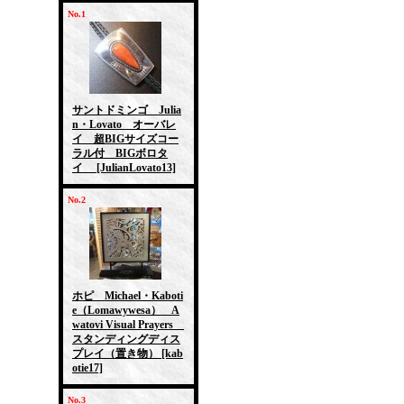
No.1
サントドミンゴ Julia
n・Lovato オーバレ
イ 超BIGサイズコー
ラル付 BIGボロタ
イ
[JulianLovato13]
No.2
ホピ Michael・Kaboti
e（Lomawywesa） A
watovi Visual Prayers
スタンディングディス
プレイ（置き物）
[kab
otie17]
No.3