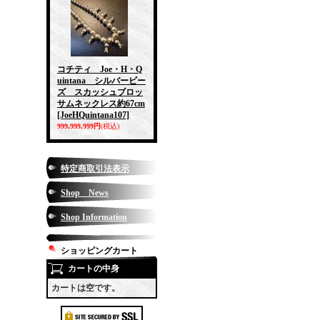
コチティ Joe・H・Q
uintana シルバービー
ズ スカッシュブロッ
サムネックレス約67cm
[JoeHQuintana107]
999,999,999円
(税込)
特定商取引法表示
Shop News
Shop Information
ショッピングカート
カートの中身
カートは空です。