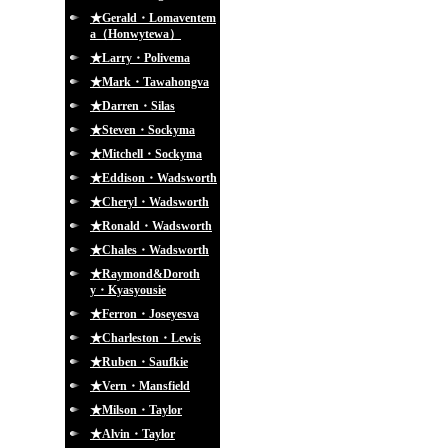
★Gerald・Lomaventem
a（Honwytewa）
★Larry・Polivema
★Mark・Tawahongva
★Darren・Silas
★Steven・Sockyma
★Mitchell・Sockyma
★Eddison・Wadsworth
★Cheryl・Wadsworth
★Ronald・Wadsworth
★Chales・Wadsworth
★Raymond&Doroth
y・Kyasyousie
★Ferron・Joseyesva
★Charleston・Lewis
★Ruben・Saufkie
★Vern・Mansfield
★Milson・Taylor
★Alvin・Taylor