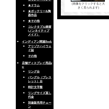
(画像をクリックすると大
★ドラム
きく見られます)
★ポッテリー&陶
器作品
★その他
コレクタブル雑貨
(ノンネイティブ
メイド）
インディアン関連Book
アリゾナハイウェ
イ誌
その他
店舗ディスプレイ用品e
tc
リング台
バングル（ブレス
レット）台
時計文字盤
リングサイズ直し
代金
別途販売用チェー
ン