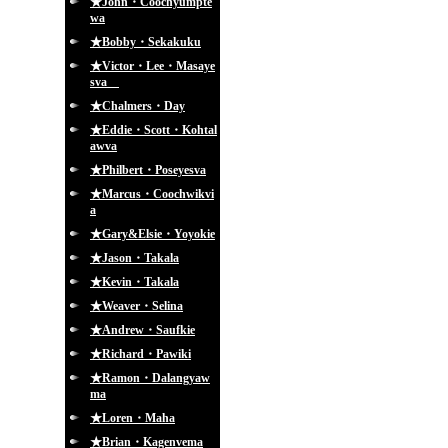
★John・Coochyumpte
wa
★Bobby・Sekakuku
★Victor・Lee・Masaye
sva
★Chalmers・Day
★Eddie・Scott・Kohtal
awva
★Philbert・Poseyesva
★Marcus・Coochwikvi
a
★Gary&Elsie・Yoyokie
★Jason・Takala
★Kevin・Takala
★Weaver・Selina
★Andrew・Saufkie
★Richard・Pawiki
★Ramon・Dalangyaw
ma
★Loren・Maha
★Brian・Kagenvema