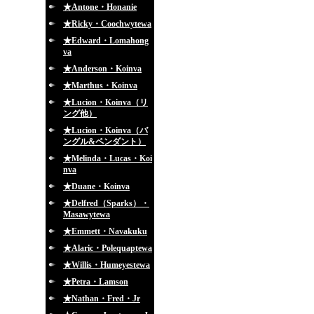
★Antone・Honanie
★Ricky・Coochwytewa
★Edward・Lomahong
va
★Anderson・Koinva
★Marthus・Koinva
★Lucion・Koinva（リ
ング他）
★Lucion・Koinva（バ
ングル&ペンダント）
★Melinda・Lucas・Koi
nva
★Duane・Koinva
★Delfred（Sparks）・
Masawytewa
★Emmett・Navakuku
★Alaric・Polequaptewa
★Willis・Humeyestewa
★Petra・Lamson
★Nathan・Fred・Jr