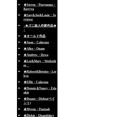
★Steven・Pooyouma・
Kuyvya
★Guy&Joe&Louie・Jo
sytewa
↓★ズニ故人作家作品★
↓
★オールド作品
★Juan・Calavaza
★Alice・Quam
★Andrew・Dewa
★Lee&Mary・Weeboth
ee
★Robert&Bernice・Lee
kya
★Effie・Calavaza
★Dennis＆Nancy・Eda
akie
★Duane・Dishta(ペイ
ント)
★Myron・Panteah
★Dickie・Quandelacy