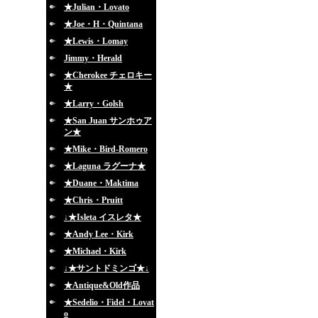
★Julian・Lovato
★Joe・H・Quintana
★Lewis・Lomay
Jimmy・Herald
★Cherokee チェロキー
★
★Larry・Golsh
★San Juan サンホゥア
ン★
★Mike・Bird-Romero
★Laguna ラグーナ★
★Duane・Maktima
★Chris・Pruitt
↓★Isleta イスレタ★
★Andy Lee・Kirk
★Michael・Kirk
↓★サントドミンゴ★↓
★Antique&Old作品
★Sedelio・Fidel・Lovat
o