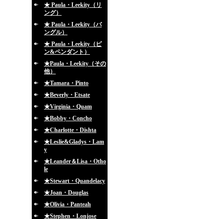
★ Paula・Leekity（リ
ング）
★ Paula・Leekity（バ
ングル）
★ Paula・Leekity（ピ
ン&ペンダント）
★Paula・Leekity（その
他）
★Tamara・Pinto
★Beverly・Etsate
★Virginia・Quam
★Bobby・Concho
★Charlotte・Dishta
★Leslie&Gladys・Lam
y
★Leander＆Lisa・Otho
le
★Stewart・Quandelacy
★Joan・Douglas
★Olivia・Panteah
★Stephen・Lonjose