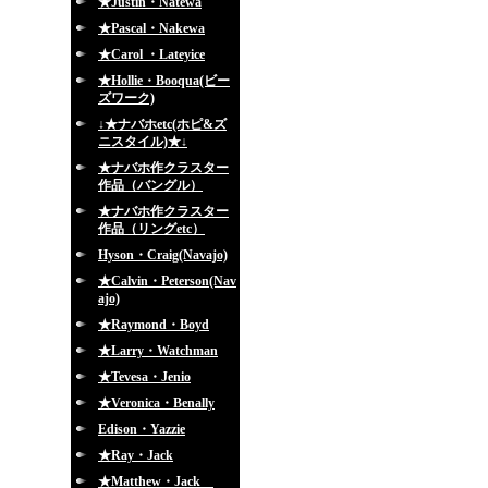
★Justin・Natewa
★Pascal・Nakewa
★Carol ・Lateyice
★Hollie・Booqua(ビー
ズワーク)
↓★ナバホetc(ホピ&ズ
ニスタイル)★↓
★ナバホ作クラスター
作品（バングル）
★ナバホ作クラスター
作品（リングetc）
Hyson・Craig(Navajo)
★Calvin・Peterson(Nav
ajo)
★Raymond・Boyd
★Larry・Watchman
★Tevesa・Jenio
★Veronica・Benally
Edison・Yazzie
★Ray・Jack
★Matthew・Jack