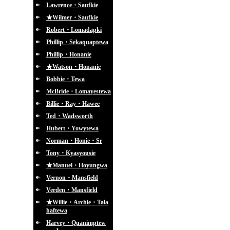
Lawrence・Saufkie
★Wilmer・Saufkie
Robert・Lomadapki
Phillip・Sekaquaptewa
Phillip・Honanie
★Watson・Honanie
Bobbie・Tewa
McBride・Lomayestewa
Billie・Ray・Hawee
Ted・Wadsworth
Hubert・Yowytewa
Norman・Honie・Sr
Tony・Kyasyousie
★Manuel・Hoyungwa
Vernon・Mansfield
Verden・Mansfield
★Willie・Archie・Tala
haftewa
Harvey・Quanimptew