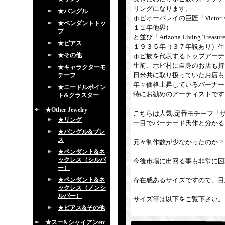
リングになります。
★バングル
ホピオーバレイの巨匠「Victor・C
★ペンダントトッ
１１年他界）
プ
と並び「Arizona Living
★ピアス
１９３５年（３７年説あり）生
★その他
ホピ族を代表するトップアーテ
生前、ホピ村に自身のお店も持
★キャラクターモ
日米共に取り扱っていたお店も
チーフ
年々価格上昇しているバーナー
★ニードルポイン
特にお勧めのアーティストです
ト&クラスター
★Other Jewelry
こちらは人気t定番モチーフ「
★リング
一目でバーナード氏作と分かる
★バングル&ブレ
ス
元々制作数が少なかったのか？
★ペンダント&ネ
ックレス（シルバ
今後市場に出回る事も非常に困
ー）
★ペンダント&ネ
存在感あるサイズですので、目
ックレス（ノンシ
ルバー）
サイズ等は以下をご覧下さい。
★ピアス&その他
★スー&シャイアンetc