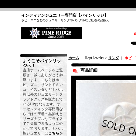
インディアンジュエリー専門店【パインリッジ】
ホピ・ズニなどのジュエリーリングやバングルなど圧巻の品揃え
ホーム
｜ Hopi Jewelry >
リング
｜
ホピ 
ようこそパインリッ
ジへ！
当店ホームページをご覧
商品詳細
頂き、誠にありがとう御
座います。こちらはホ
ピ、ズニ、サントドミン
ゴ、イスレタなどナバホ
族以外のジュエリーとク
ラフトグッズを販売して
いるHPになります。オ
ーセンティック専門店な
らではの圧巻の品揃えと
リーズナブルなプライス
でご提供できるように心
がけております。ナバホ
族ジュエリーは
こちら
を