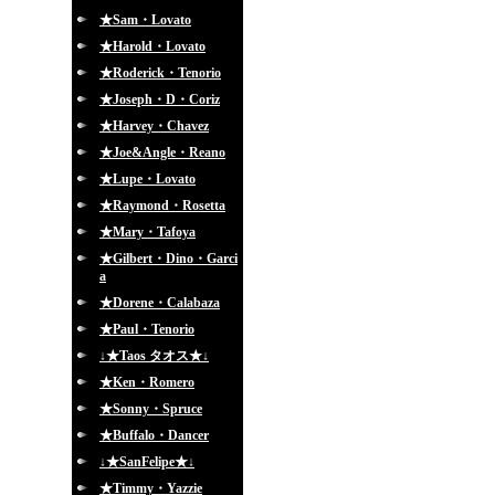
★Sam・Lovato
★Harold・Lovato
★Roderick・Tenorio
★Joseph・D・Coriz
★Harvey・Chavez
★Joe&Angle・Reano
★Lupe・Lovato
★Raymond・Rosetta
★Mary・Tafoya
★Gilbert・Dino・Garci
a
★Dorene・Calabaza
★Paul・Tenorio
↓★Taos タオス★↓
★Ken・Romero
★Sonny・Spruce
★Buffalo・Dancer
↓★SanFelipe★↓
★Timmy・Yazzie