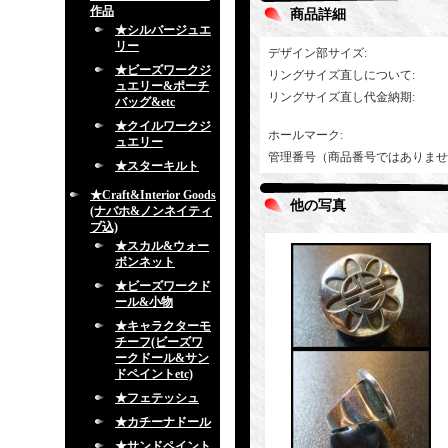
作品
商品詳細
★シルバージュエ
リー
デザイン部サイズ
:
★ビーズワークジ
リングサイズ直しについて
:
ュエリー&ポーチ
リングサイズ直し代金納期
:
バッグ&etc
★クイルワークジ
ホールマーク
:
ュエリー
管理番号（商品番号ではありませ
★スターキルト
★Craft&Interior Goods
他の写真
(ナバホ&ノンネイティ
ブ込)
★スカル&ウォー
ボンネット
★ビーズワークド
ール&小物
★キャラクターモ
チーフ(ビーズワ
ークドール&サン
ドペイントetc)
★フェテッシュ
★カチーナドール
★サンドペイント