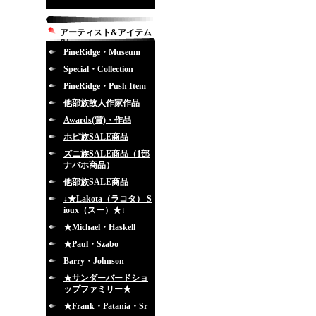
アーティスト&アイテム
別
PineRidge・Museum
Special・Collection
PineRidge・Push Item
他部族故人作家作品
Awards(賞)・作品
ホピ族SALE商品
ズニ族SALE商品（1部
ナバホ商品）
他部族SALE商品
↓★Lakota（ラコタ） S
ioux（スー）★↓
★Michael・Haskell
★Paul・Szabo
Barry・Johnson
★サンダーバードショ
ップファミリー★
★Frank・Patania・Sr