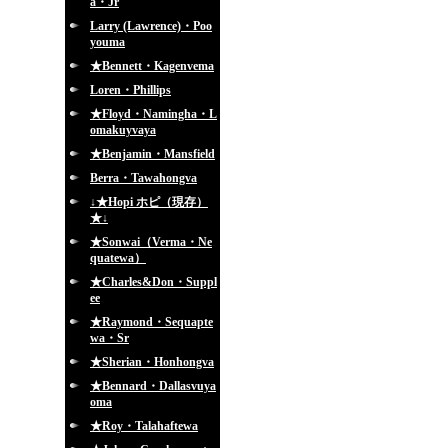
a・Jr
Larry (Lawrence)・Poo
youma
★Bennett・Kagenvema
Loren・Phillips
★Floyd・Namingha・L
omakuyvaya
★Benjamin・Mansfield
Berra・Tawahongva
↓★Hopi ホピ（現存）
★↓
★Sonwai（Verma・Ne
quatewa）
★Charles&Don・Suppl
ee
★Raymond・Sequapte
wa・Sr
★Sherian・Honhongva
★Bennard・Dallasvuya
oma
★Roy・Talahaftewa