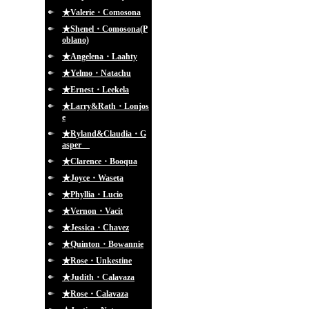
★Valerie・Comosona
★Shenel・Comosona(P
oblano)
★Angelena・Laahty
★Yelmo・Natachu
★Ernest・Leekela
★Larry&Rath・Lonjos
e
★Ryland&Claudia・G
asper
★Clarence・Booqua
★Joyce・Waseta
★Phyllia・Lucio
★Vernon・Vacit
★Jessica・Chavez
★Quinton・Bowannie
★Rose・Unkestine
★Judith・Calavaza
★Rose・Calavaza