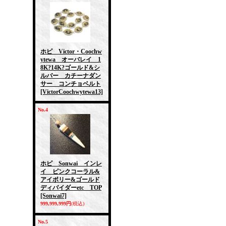
ホピ Victor・Coochw
ytewa オーバレイ 1
8K?14K?ゴールド&シ
ルバー カチーナダン
サー コンチョベルト
[VictorCoochwytewa13]
No.4
ホピ Sonwai インレ
イ ピンクコーラル&
アイボリー&ゴールド
ディバイダーetc TOP
[Sonwai7]
999,999,999円
(税込)
No.5