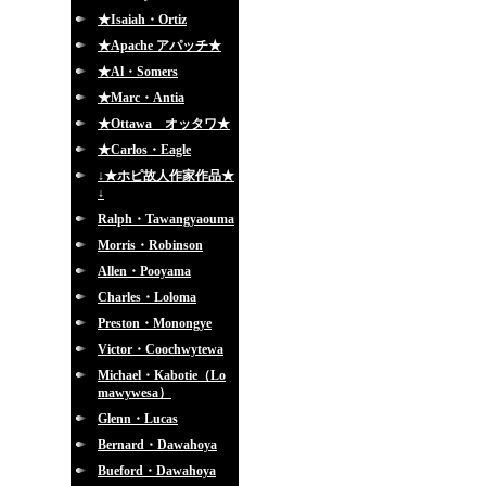
★Isaiah・Ortiz
★Apache アパッチ★
★Al・Somers
★Marc・Antia
★Ottawa オッタワ★
★Carlos・Eagle
↓★ホピ故人作家作品★
↓
Ralph・Tawangyaouma
Morris・Robinson
Allen・Pooyama
Charles・Loloma
Preston・Monongye
Victor・Coochwytewa
Michael・Kabotie（Lo
mawywesa）
Glenn・Lucas
Bernard・Dawahoya
Bueford・Dawahoya