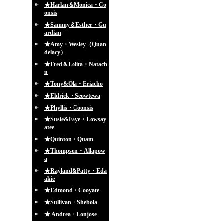
★Harlan＆Monica・Co
onsis
★Sammy＆Esther・Gu
ardian
★Amy・Wesley（Quan
delacy）
★Fred＆Lolita・Natach
u
★Tony&Ola・Eriacho
★Eldrick・Seowtewa
★Phyllis・Coonsis
★Susie&Faye・Lowsay
atee
★Quinton・Quam
★Thompson・Allapow
a
★Rayland&Patty・Eda
akie
★Edmond・Cooyate
★Sullivan・Shebola
★ Andrea・Lonjose