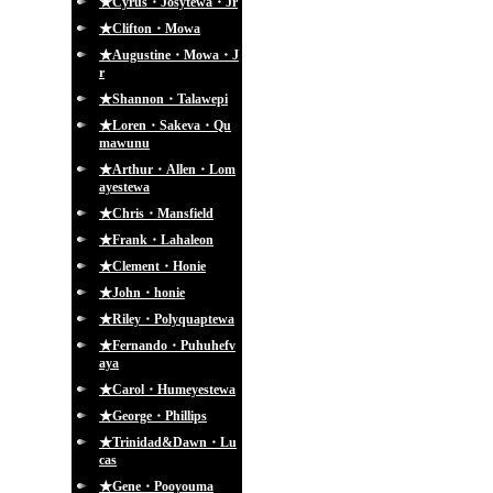
★Cyrus・Josytewa・Jr
★Clifton・Mowa
★Augustine・Mowa・J
r
★Shannon・Talawepi
★Loren・Sakeva・Qu
mawunu
★Arthur・Allen・Lom
ayestewa
★Chris・Mansfield
★Frank・Lahaleon
★Clement・Honie
★John・honie
★Riley・Polyquaptewa
★Fernando・Puhuhefv
aya
★Carol・Humeyestewa
★George・Phillips
★Trinidad&Dawn・Lu
cas
★Gene・Pooyouma