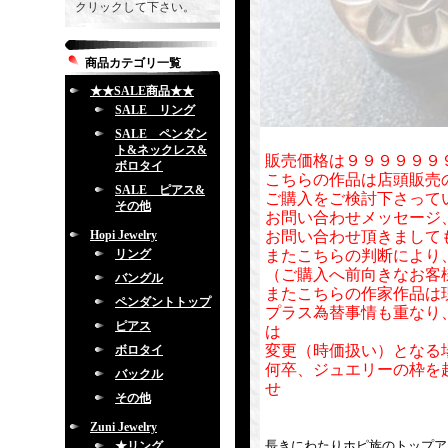
クリックして下さい。
商品カテゴリ一覧
★★SALE商品★★
SALE リング
SALE ペンダン
ト&ネックレス&
販売価格は９９９９９９
ボロタイ
こちらの作品は店頭販売
SALE ピアス&
ご購入をご検討下さって
その他
お問い合わせメッセージ
Hopi Jewelry
お問い合わせ頂きまして
リング
またこちらの判断により
（ご購入へ前向きなお客
バングル
またこちらの作家作品は
ペンダントトップ
プラス為替事情も重なり
ピアス
は
変更（時価扱い）となる
ボロタイ
何卒、ジュエリーの枠を
バックル
せ
その他
Zuni Jewelry
長きにわたりホピ族のトップアーテ
★リング