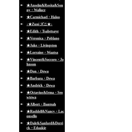
★Anselm&Rosita&Son
ny・Wallace
★Carmichael・Haloo
↓★Zuni ズニ★↓
★Edith・Tsabetsaye
★Veronica・Poblano
★Jake・Livingston
★Lorraine・Waatsa
★Vincent&Soccoro・Jo
hnson
★Don・Dewa
★Barbara・Dewa
★Andrick・Dewa
★Octavius&Irma・Seo
wtewa
★Albert・Banteah
★Ruddell&Nancy・Lac
onsello
★Dale&Sanford&Derri
ck・Edaakie