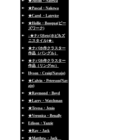
★Justin・Natewa
★Pascal・Nakewa
★Carol ・Lateyice
★Hollie・Booqua(ビー
ズワーク)
↓★ナバホetc(ホピ&ズ
ニスタイル)★↓
★ナバホ作クラスター
作品（バングル）
★ナバホ作クラスター
作品（リングetc）
Hyson・Craig(Navajo)
★Calvin・Peterson(Nav
ajo)
★Raymond・Boyd
★Larry・Watchman
★Tevesa・Jenio
★Veronica・Benally
Edison・Yazzie
★Ray・Jack
★Matthew・Jack