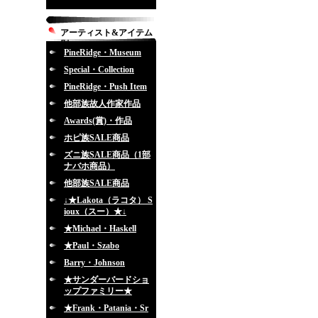
アーティスト&アイテム
別
PineRidge・Museum
Special・Collection
PineRidge・Push Item
他部族故人作家作品
Awards(賞)・作品
ホピ族SALE商品
ズニ族SALE商品（1部
ナバホ商品）
他部族SALE商品
↓★Lakota（ラコタ） S
ioux（スー）★↓
★Michael・Haskell
★Paul・Szabo
Barry・Johnson
★サンダーバードショ
ップファミリー★
★Frank・Patania・Sr