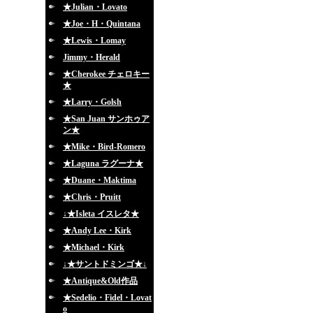
★Julian・Lovato
★Joe・H・Quintana
★Lewis・Lomay
Jimmy・Herald
★Cherokee チェロキー
★
★Larry・Golsh
★San Juan サンホゥア
ン★
★Mike・Bird-Romero
★Laguna ラグーナ★
★Duane・Maktima
★Chris・Pruitt
↓★Isleta イスレタ★
★Andy Lee・Kirk
★Michael・Kirk
↓★サントドミンゴ★↓
★Antique&Old作品
★Sedelio・Fidel・Lovat
o