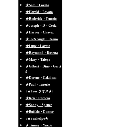
★Sam・Lovato
★Harold・Lovato
★Roderick・Tenorio
★Joseph・D・Coriz
★Harvey・Chavez
★Joe&Angle・Reano
★Lupe・Lovato
★Raymond・Rosetta
★Mary・Tafoya
★Gilbert・Dino・Garci
a
★Dorene・Calabaza
★Paul・Tenorio
↓★Taos タオス★↓
★Ken・Romero
★Sonny・Spruce
★Buffalo・Dancer
↓★SanFelipe★↓
★Timmy・Yazzie