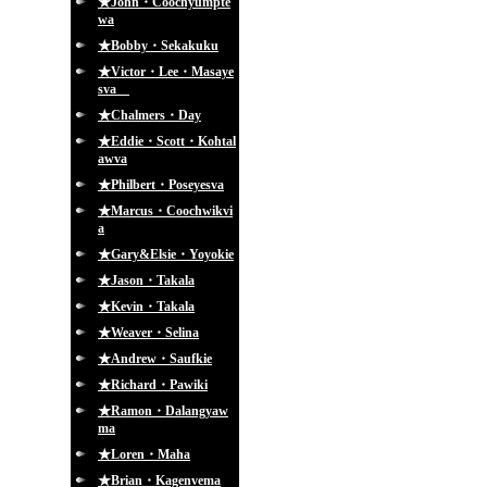
★John・Coochyumpte
wa
★Bobby・Sekakuku
★Victor・Lee・Masaye
sva
★Chalmers・Day
★Eddie・Scott・Kohtal
awva
★Philbert・Poseyesva
★Marcus・Coochwikvi
a
★Gary&Elsie・Yoyokie
★Jason・Takala
★Kevin・Takala
★Weaver・Selina
★Andrew・Saufkie
★Richard・Pawiki
★Ramon・Dalangyaw
ma
★Loren・Maha
★Brian・Kagenvema