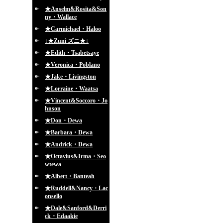
★Anselm&Rosita&Son
ny・Wallace
★Carmichael・Haloo
↓★Zuni ズニ★↓
★Edith・Tsabetsaye
★Veronica・Poblano
★Jake・Livingston
★Lorraine・Waatsa
★Vincent&Soccoro・Jo
hnson
★Don・Dewa
★Barbara・Dewa
★Andrick・Dewa
★Octavius&Irma・Seo
wtewa
★Albert・Banteah
★Ruddell&Nancy・Lac
onsello
★Dale&Sanford&Derri
ck・Edaakie