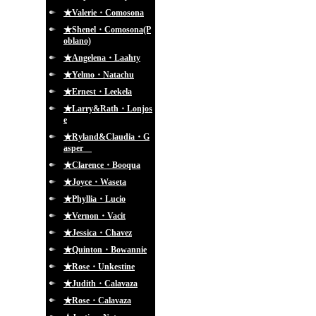
★Valerie・Comosona
★Shenel・Comosona(P
oblano)
★Angelena・Laahty
★Yelmo・Natachu
★Ernest・Leekela
★Larry&Rath・Lonjos
e
★Ryland&Claudia・G
asper
★Clarence・Booqua
★Joyce・Waseta
★Phyllia・Lucio
★Vernon・Vacit
★Jessica・Chavez
★Quinton・Bowannie
★Rose・Unkestine
★Judith・Calavaza
★Rose・Calavaza