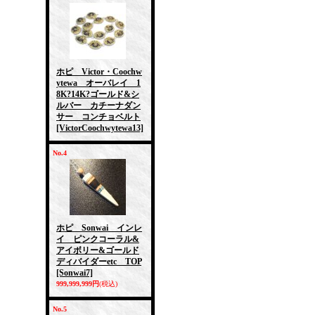
ホピ Victor・Coochw
ytewa オーバレイ 1
8K?14K?ゴールド&シ
ルバー カチーナダン
サー コンチョベルト
[VictorCoochwytewa13]
No.4
ホピ Sonwai インレ
イ ピンクコーラル&
アイボリー&ゴールド
ディバイダーetc TOP
[Sonwai7]
999,999,999円
(税込)
No.5