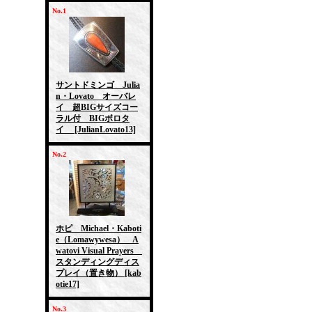
No.1
サントドミンゴ Julia
n・Lovato オーバレ
イ 超BIGサイズコー
ラル付 BIGボロタ
イ
[JulianLovato13]
No.2
ホピ Michael・Kaboti
e（Lomawywesa） A
watovi Visual Prayers
スタンディングディス
プレイ（置き物）
[kab
otie17]
No.3