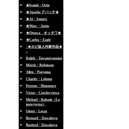
★Isaiah・Ortiz
★Apache アパッチ★
★Al・Somers
★Marc・Antia
★Ottawa オッタワ★
★Carlos・Eagle
↓★ホピ故人作家作品★
↓
Ralph・Tawangyaouma
Morris・Robinson
Allen・Pooyama
Charles・Loloma
Preston・Monongye
Victor・Coochwytewa
Michael・Kabotie（Lo
mawywesa）
Glenn・Lucas
Bernard・Dawahoya
Bueford・Dawahoya