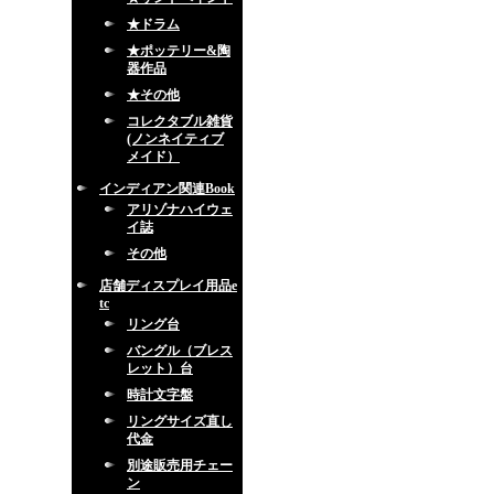
★ドラム
★ポッテリー&陶
器作品
★その他
コレクタブル雑貨
(ノンネイティブ
メイド）
インディアン関連Book
アリゾナハイウェ
イ誌
その他
店舗ディスプレイ用品e
tc
リング台
バングル（ブレス
レット）台
時計文字盤
リングサイズ直し
代金
別途販売用チェー
ン