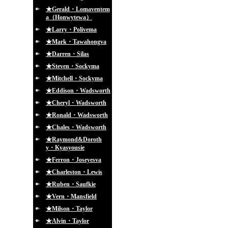
★Gerald・Lomaventem
a（Honwytewa）
★Larry・Polivema
★Mark・Tawahongva
★Darren・Silas
★Steven・Sockyma
★Mitchell・Sockyma
★Eddison・Wadsworth
★Cheryl・Wadsworth
★Ronald・Wadsworth
★Chales・Wadsworth
★Raymond&Doroth
y・Kyasyousie
★Ferron・Joseyesva
★Charleston・Lewis
★Ruben・Saufkie
★Vern・Mansfield
★Milson・Taylor
★Alvin・Taylor