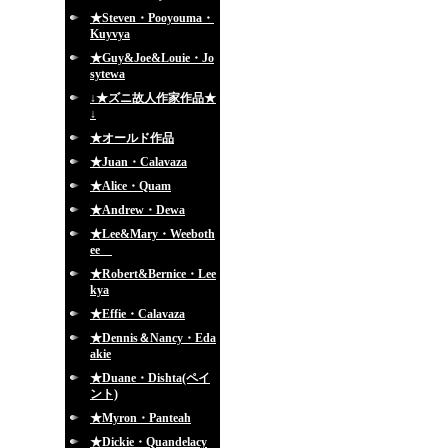
★Steven・Pooyouma・
Kuyvya
★Guy&Joe&Louie・Jo
sytewa
↓★ズニ故人作家作品★
↓
★オールド作品
★Juan・Calavaza
★Alice・Quam
★Andrew・Dewa
★Lee&Mary・Weeboth
ee
★Robert&Bernice・Lee
kya
★Effie・Calavaza
★Dennis＆Nancy・Eda
akie
★Duane・Dishta(ペイ
ント)
★Myron・Panteah
★Dickie・Quandelacy