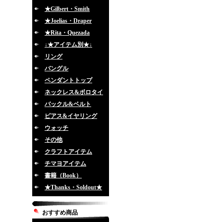
★Gilbert・Smith
★Joelias・Draper
★Rita・Quezada
↓★アイテム別★↓
リング
バングル
ペンダントトップ
ネックレス&ボロタイ
バックル&ベルト
ピアス&イヤリング
ウォッチ
その他
クラフトアイテム
チマヨアイテム
書籍（Book）
★Thanks・Soldout★
おすすめ商品