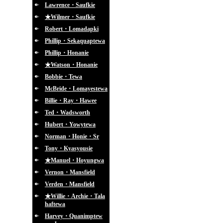
Lawrence・Saufkie
★Wilmer・Saufkie
Robert・Lomadapki
Phillip・Sekaquaptewa
Phillip・Honanie
★Watson・Honanie
Bobbie・Tewa
McBride・Lomayestewa
Billie・Ray・Hawee
Ted・Wadsworth
Hubert・Yowytewa
Norman・Honie・Sr
Tony・Kyasyousie
★Manuel・Hoyungwa
Vernon・Mansfield
Verden・Mansfield
★Willie・Archie・Tala
haftewa
Harvey・Quanimptew