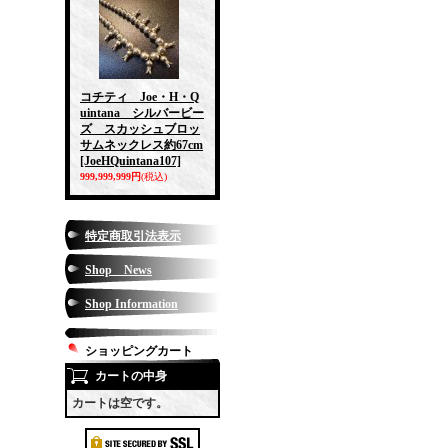
コチティ Joe・H・Q
uintana シルバービー
ズ スカッシュブロッ
サムネックレス約67cm
[JoeHQuintana107]
999,999,999円
(税込)
特定商取引法表示
Shop News
Shop Information
ショッピングカート
カートの中身
カートは空です。