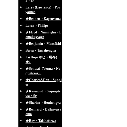
a・Jr
Larry (Lawrence)・Poo
youma
★Bennett・Kagenvema
Loren・Phillips
★Floyd・Namingha・L
omakuyvaya
★Benjamin・Mansfield
Berra・Tawahongva
↓★Hopi ホピ（現存）
★↓
★Sonwai（Verma・Ne
quatewa）
★Charles&Don・Suppl
ee
★Raymond・Sequapte
wa・Sr
★Sherian・Honhongva
★Bennard・Dallasvuya
oma
★Roy・Talahaftewa