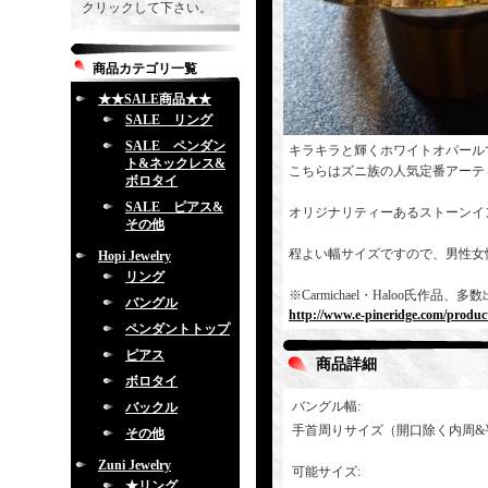
クリックして下さい。
商品カテゴリ一覧
★★SALE商品★★
SALE リング
SALE ペンダン
キラキラと輝くホワイトオパール
ト&ネックレス&
こちらはズニ族の人気定番アーティスト
ボロタイ
SALE ピアス&
オリジナリティーあるストーンイ
その他
程よい幅サイズですので、男性女
Hopi Jewelry
リング
※Carmichael・Haloo氏
バングル
http://www.e-pineridge.com/produc
ペンダントトップ
ピアス
商品詳細
ボロタイ
バングル幅
:
バックル
手首周りサイズ（開口除く内周&
その他
Zuni Jewelry
可能サイズ
:
★リング