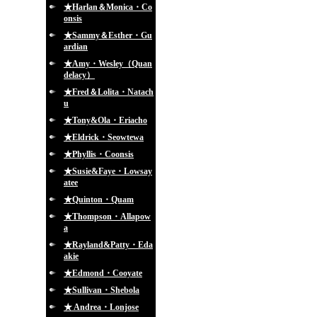
★Harlan＆Monica・Co
onsis
★Sammy＆Esther・Gu
ardian
★Amy・Wesley（Quan
delacy）
★Fred＆Lolita・Natach
u
★Tony&Ola・Eriacho
★Eldrick・Seowtewa
★Phyllis・Coonsis
★Susie&Faye・Lowsay
atee
★Quinton・Quam
★Thompson・Allapow
a
★Rayland&Patty・Eda
akie
★Edmond・Cooyate
★Sullivan・Shebola
★ Andrea・Lonjose