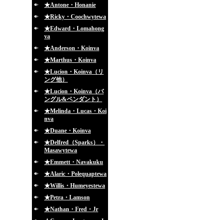
★Antone・Honanie
★Ricky・Coochwytewa
★Edward・Lomahong
va
★Anderson・Koinva
★Marthus・Koinva
★Lucion・Koinva（リ
ング他）
★Lucion・Koinva（バ
ングル&ペンダント）
★Melinda・Lucas・Koi
nva
★Duane・Koinva
★Delfred（Sparks）・
Masawytewa
★Emmett・Navakuku
★Alaric・Polequaptewa
★Willis・Humeyestewa
★Petra・Lamson
★Nathan・Fred・Jr