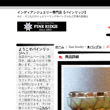
インディアンジュエリー専門店【パインリッジ】
ホピ・ズニなどのジュエリーリングやバングルなど圧巻の品揃え
ホーム
｜ Zuni Jewelry >
★バングル
｜
ズ
ようこそパインリッ
ジへ！
当店ホームページをご覧
商品詳細
頂き、誠にありがとう御
座います。こちらはホ
ピ、ズニ、サントドミン
ゴ、イスレタなどナバホ
族以外のジュエリーとク
ラフトグッズを販売して
いるHPになります。オ
ーセンティック専門店な
らではの圧巻の品揃えと
リーズナブルなプライス
でご提供できるように心
がけております。ナバホ
族ジュエリーは
こちら
を