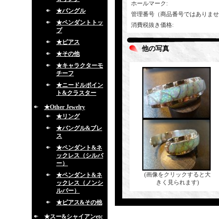
ホールマーク
:
★バングル
管理番号（商品番号ではありませ
★ペンダントトッ
消費税抜き価格
:
プ
★ピアス
他の写真
★その他
★キャラクターモ
チーフ
★ニードルポイン
ト&クラスター
★Other Jewelry
★リング
★バングル&ブレ
ス
★ペンダント&ネ
ックレス（シルバ
ー）
(画像をクリックすると大
★ペンダント&ネ
きく見られます)
ックレス（ノンシ
ルバー）
★ピアス&その他
★スー&シャイアンetc