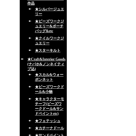
作品
★シルバージュエ
リー
★ビーズワークジ
ュエリー&ポーチ
バッグ&etc
★クイルワークジ
ュエリー
★スターキルト
★Craft&Interior Goods
(ナバホ&ノンネイティ
ブ込)
★スカル&ウォー
ボンネット
★ビーズワークド
ール&小物
★キャラクターモ
チーフ(ビーズワ
ークドール&サン
ドペイントetc)
★フェテッシュ
★カチーナドール
★サンドペイント