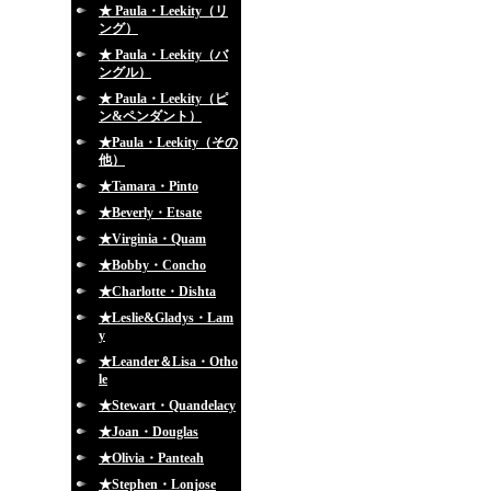
★ Paula・Leekity（リ
ング）
★ Paula・Leekity（バ
ングル）
★ Paula・Leekity（ピ
ン&ペンダント）
★Paula・Leekity（その
他）
★Tamara・Pinto
★Beverly・Etsate
★Virginia・Quam
★Bobby・Concho
★Charlotte・Dishta
★Leslie&Gladys・Lam
y
★Leander＆Lisa・Otho
le
★Stewart・Quandelacy
★Joan・Douglas
★Olivia・Panteah
★Stephen・Lonjose