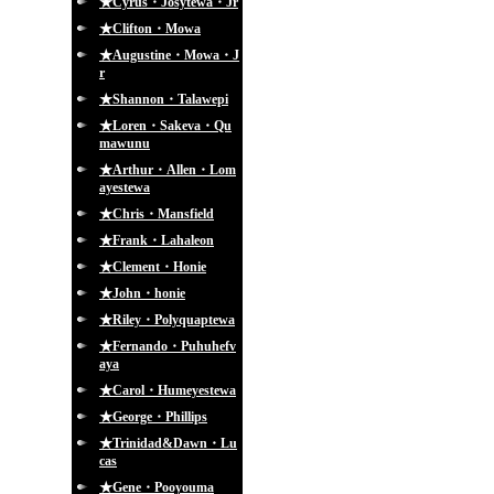
★Cyrus・Josytewa・Jr
★Clifton・Mowa
★Augustine・Mowa・J
r
★Shannon・Talawepi
★Loren・Sakeva・Qu
mawunu
★Arthur・Allen・Lom
ayestewa
★Chris・Mansfield
★Frank・Lahaleon
★Clement・Honie
★John・honie
★Riley・Polyquaptewa
★Fernando・Puhuhefv
aya
★Carol・Humeyestewa
★George・Phillips
★Trinidad&Dawn・Lu
cas
★Gene・Pooyouma