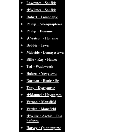
Lawrence・Saufkie
★Wilmer・Saufkie
Robert・Lomadapki
Phillip・Sekaquaptewa
Phillip・Honanie
★Watson・Honanie
Bobbie・Tewa
McBride・Lomayestewa
Billie・Ray・Hawee
Ted・Wadsworth
Hubert・Yowytewa
Norman・Honie・Sr
Tony・Kyasyousie
★Manuel・Hoyungwa
Vernon・Mansfield
Verden・Mansfield
★Willie・Archie・Tala
haftewa
Harvey・Quanimptew