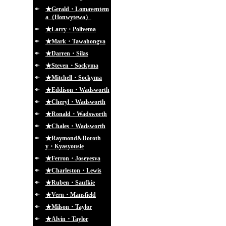
★Gerald・Lomaventem
a（Honwytewa）
★Larry・Polivema
★Mark・Tawahongva
★Darren・Silas
★Steven・Sockyma
★Mitchell・Sockyma
★Eddison・Wadsworth
★Cheryl・Wadsworth
★Ronald・Wadsworth
★Chales・Wadsworth
★Raymond&Doroth
y・Kyasyousie
★Ferron・Joseyesva
★Charleston・Lewis
★Ruben・Saufkie
★Vern・Mansfield
★Milson・Taylor
★Alvin・Taylor