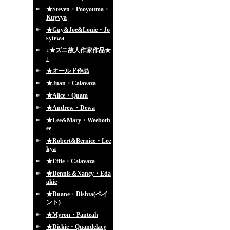
★Steven・Pooyouma・
Kuyvya
★Guy&Joe&Louie・Jo
sytewa
↓★ズニ故人作家作品★
↓
★オールド作品
★Juan・Calavaza
★Alice・Quam
★Andrew・Dewa
★Lee&Mary・Weeboth
ee
★Robert&Bernice・Lee
kya
★Effie・Calavaza
★Dennis＆Nancy・Eda
akie
★Duane・Dishta(ペイ
ント)
★Myron・Panteah
★Dickie・Quandelacy