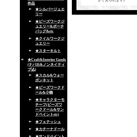
きく見られます)
作品
★シルバージュエ
リー
★ビーズワークジ
ュエリー&ポーチ
バッグ&etc
★クイルワークジ
ュエリー
★スターキルト
★Craft&Interior Goods
(ナバホ&ノンネイティ
ブ込)
★スカル&ウォー
ボンネット
★ビーズワークド
ール&小物
★キャラクターモ
チーフ(ビーズワ
ークドール&サン
ドペイントetc)
★フェテッシュ
★カチーナドール
★サンドペイント