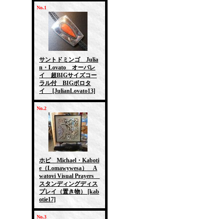
No.1
サントドミンゴ Julia
n・Lovato オーバレ
イ 超BIGサイズコー
ラル付 BIGボロタ
イ
[JulianLovato13]
No.2
ホピ Michael・Kaboti
e（Lomawywesa） A
watovi Visual Prayers
スタンディングディス
プレイ（置き物）
[kab
otie17]
No.3