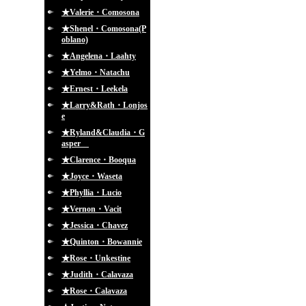
★Valerie・Comosona
★Shenel・Comosona(P
oblano)
★Angelena・Laahty
★Yelmo・Natachu
★Ernest・Leekela
★Larry&Rath・Lonjos
e
★Ryland&Claudia・G
asper
★Clarence・Booqua
★Joyce・Waseta
★Phyllia・Lucio
★Vernon・Vacit
★Jessica・Chavez
★Quinton・Bowannie
★Rose・Unkestine
★Judith・Calavaza
★Rose・Calavaza