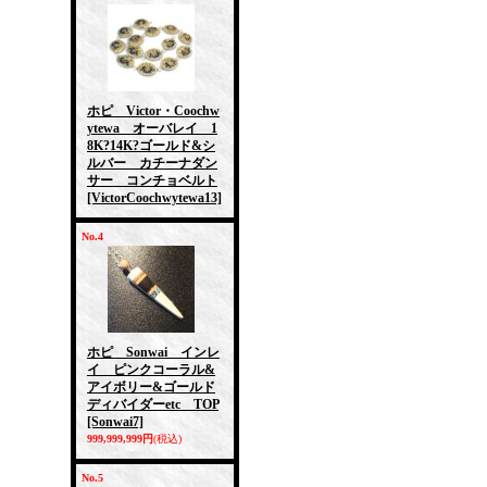
ホピ Victor・Coochw
ytewa オーバレイ 1
8K?14K?ゴールド&シ
ルバー カチーナダン
サー コンチョベルト
[VictorCoochwytewa13]
No.4
ホピ Sonwai インレ
イ ピンクコーラル&
アイボリー&ゴールド
ディバイダーetc TOP
[Sonwai7]
999,999,999円
(税込)
No.5