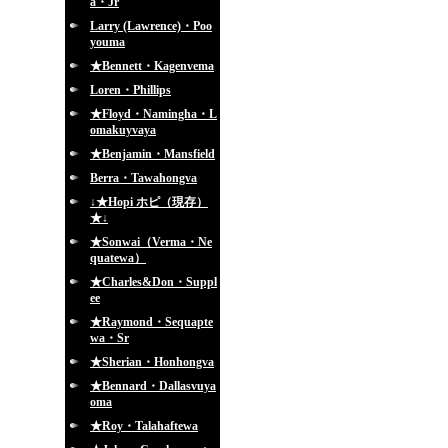
a・Jr
Larry (Lawrence)・Poo
youma
★Bennett・Kagenvema
Loren・Phillips
★Floyd・Namingha・L
omakuyvaya
★Benjamin・Mansfield
Berra・Tawahongva
↓★Hopi ホピ（現存）
★↓
★Sonwai（Verma・Ne
quatewa）
★Charles&Don・Suppl
ee
★Raymond・Sequapte
wa・Sr
★Sherian・Honhongva
★Bennard・Dallasvuya
oma
★Roy・Talahaftewa