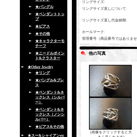
リングサイズ
:
★バングル
リングサイズ直しについて
:
★ペンダントトッ
プ
リングサイズ直し代金納期
:
★ピアス
ホールマーク
:
★その他
管理番号（商品番号ではありませ
★キャラクターモ
チーフ
★ニードルポイン
他の写真
ト&クラスター
★Other Jewelry
★リング
★バングル&ブレ
ス
★ペンダント&ネ
ックレス（シルバ
ー）
★ペンダント&ネ
ックレス（ノンシ
ルバー）
★ピアス&その他
(画像をクリックすると大
★スー&シャイアンetc