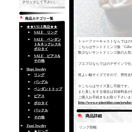
クリックして下さい。
商品カテゴリ一覧
★★SALE商品★★
SALE リング
SALE ペンダン
トゥーファーキャストならではの
ト&ネックレス&
こちらはサントドミンゴ族「Gilber
ボロタイ
数少ないサントドミンゴ族の人気
SALE ピアス&
その他
プエブロならではのデザインで仕
Hopi Jewelry
リング
程よい幅サイズですので、男性女
バングル
※こちらはサイズ直し可能です。
ペンダントトップ
また直しをする場合は別途料金が
ピアス
ご購入お手続きをお取り下さいま
http://www.e-pineridge.com/produc
ボロタイ
バックル
商品詳細
その他
Zuni Jewelry
リング部幅
:
★リング