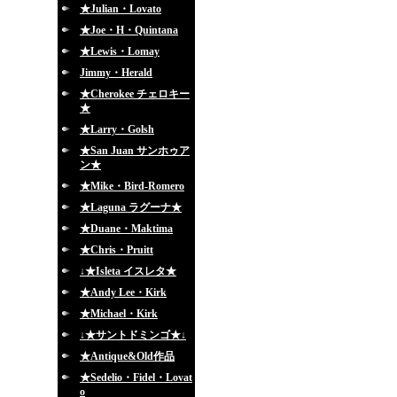
★Julian・Lovato
★Joe・H・Quintana
★Lewis・Lomay
Jimmy・Herald
★Cherokee チェロキー
★
★Larry・Golsh
★San Juan サンホゥア
ン★
★Mike・Bird-Romero
★Laguna ラグーナ★
★Duane・Maktima
★Chris・Pruitt
↓★Isleta イスレタ★
★Andy Lee・Kirk
★Michael・Kirk
↓★サントドミンゴ★↓
★Antique&Old作品
★Sedelio・Fidel・Lovat
o