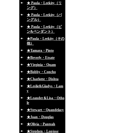
★ Paula・Leekity（リ
ング）
★ Paula・Leekity（バ
ングル）
★ Paula・Leekity（ピ
ン&ペンダント）
★Paula・Leekity（その
他）
★Tamara・Pinto
★Beverly・Etsate
★Virginia・Quam
★Bobby・Concho
★Charlotte・Dishta
★Leslie&Gladys・Lam
y
★Leander＆Lisa・Otho
le
★Stewart・Quandelacy
★Joan・Douglas
★Olivia・Panteah
★Stephen・Lonjose