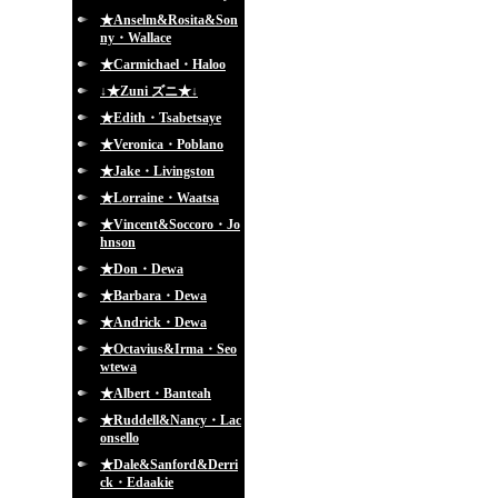
★Anselm&Rosita&Son
ny・Wallace
★Carmichael・Haloo
↓★Zuni ズニ★↓
★Edith・Tsabetsaye
★Veronica・Poblano
★Jake・Livingston
★Lorraine・Waatsa
★Vincent&Soccoro・Jo
hnson
★Don・Dewa
★Barbara・Dewa
★Andrick・Dewa
★Octavius&Irma・Seo
wtewa
★Albert・Banteah
★Ruddell&Nancy・Lac
onsello
★Dale&Sanford&Derri
ck・Edaakie