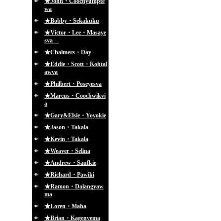
★John・Coochyumpte
wa
★Bobby・Sekakuku
★Victor・Lee・Masaye
sva
★Chalmers・Day
★Eddie・Scott・Kohtal
awva
★Philbert・Poseyesva
★Marcus・Coochwikvi
a
★Gary&Elsie・Yoyokie
★Jason・Takala
★Kevin・Takala
★Weaver・Selina
★Andrew・Saufkie
★Richard・Pawiki
★Ramon・Dalangyaw
ma
★Loren・Maha
★Brian・Kagenvema