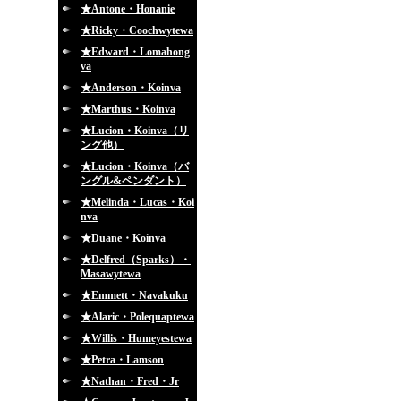
★Antone・Honanie
★Ricky・Coochwytewa
★Edward・Lomahong
va
★Anderson・Koinva
★Marthus・Koinva
★Lucion・Koinva（リ
ング他）
★Lucion・Koinva（バ
ングル&ペンダント）
★Melinda・Lucas・Koi
nva
★Duane・Koinva
★Delfred（Sparks）・
Masawytewa
★Emmett・Navakuku
★Alaric・Polequaptewa
★Willis・Humeyestewa
★Petra・Lamson
★Nathan・Fred・Jr