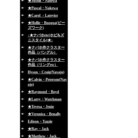
★Justin・Natewa
★Pascal・Nakewa
★Carol ・Lateyice
★Hollie・Booqua(ビー
ズワーク)
↓★ナバホetc(ホピ&ズ
ニスタイル)★↓
★ナバホ作クラスター
作品（バングル）
★ナバホ作クラスター
作品（リングetc）
Hyson・Craig(Navajo)
★Calvin・Peterson(Nav
ajo)
★Raymond・Boyd
★Larry・Watchman
★Tevesa・Jenio
★Veronica・Benally
Edison・Yazzie
★Ray・Jack
★Matthew・Jack