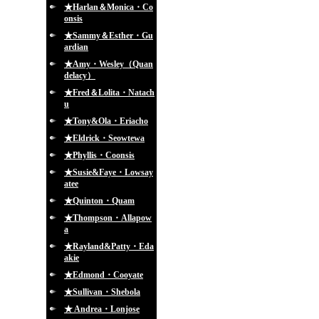
★Harlan＆Monica・Co
onsis
★Sammy＆Esther・Gu
ardian
★Amy・Wesley（Quan
delacy）
★Fred＆Lolita・Natach
u
★Tony&Ola・Eriacho
★Eldrick・Seowtewa
★Phyllis・Coonsis
★Susie&Faye・Lowsay
atee
★Quinton・Quam
★Thompson・Allapow
a
★Rayland&Patty・Eda
akie
★Edmond・Cooyate
★Sullivan・Shebola
★ Andrea・Lonjose