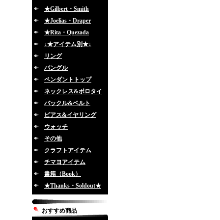
★Gilbert・Smith
★Joelias・Draper
★Rita・Quezada
↓★アイテム別★↓
リング
バングル
ペンダントトップ
ネックレス&ボロタイ
バックル&ベルト
ピアス&イヤリング
ウォッチ
その他
クラフトアイテム
チマヨアイテム
書籍（Book）
★Thanks・Soldout★
おすすめ商品