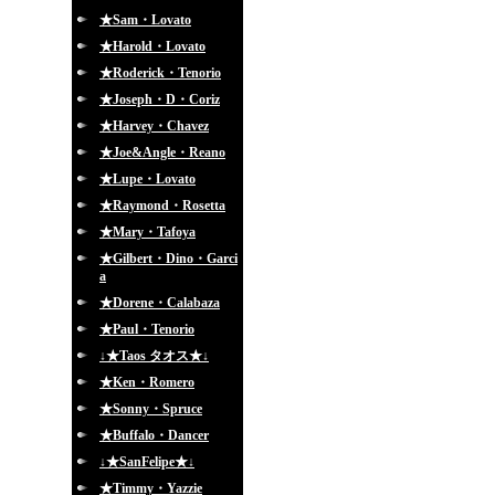
★Sam・Lovato
★Harold・Lovato
★Roderick・Tenorio
★Joseph・D・Coriz
★Harvey・Chavez
★Joe&Angle・Reano
★Lupe・Lovato
★Raymond・Rosetta
★Mary・Tafoya
★Gilbert・Dino・Garci
a
★Dorene・Calabaza
★Paul・Tenorio
↓★Taos タオス★↓
★Ken・Romero
★Sonny・Spruce
★Buffalo・Dancer
↓★SanFelipe★↓
★Timmy・Yazzie