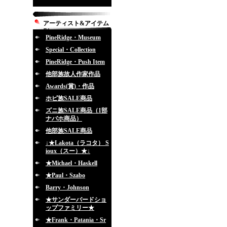
アーティスト&アイテム
別
PineRidge・Museum
Special・Collection
PineRidge・Push Item
他部族故人作家作品
Awards(賞)・作品
ホピ族SALE商品
ズニ族SALE商品（1部
ナバホ商品）
他部族SALE商品
↓★Lakota（ラコタ） S
ioux（スー）★↓
★Michael・Haskell
★Paul・Szabo
Barry・Johnson
★サンダーバードショ
ップファミリー★
★Frank・Patania・Sr