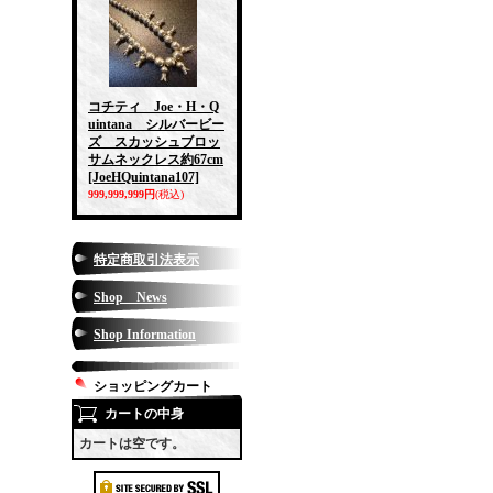
コチティ Joe・H・Q
uintana シルバービー
ズ スカッシュブロッ
サムネックレス約67cm
[JoeHQuintana107]
999,999,999円
(税込)
特定商取引法表示
Shop News
Shop Information
ショッピングカート
カートの中身
カートは空です。