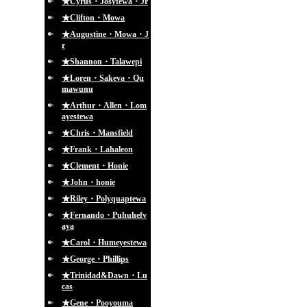
★Cyrus・Josytewa・Jr
★Clifton・Mowa
★Augustine・Mowa・J
r
★Shannon・Talawepi
★Loren・Sakeva・Qu
mawunu
★Arthur・Allen・Lom
ayestewa
★Chris・Mansfield
★Frank・Lahaleon
★Clement・Honie
★John・honie
★Riley・Polyquaptewa
★Fernando・Puhuhefv
aya
★Carol・Humeyestewa
★George・Phillips
★Trinidad&Dawn・Lu
cas
★Gene・Pooyouma