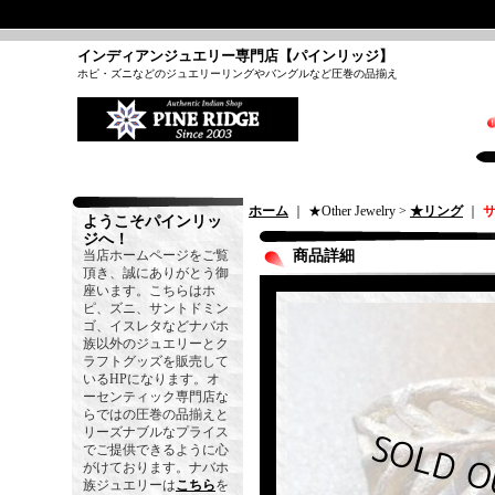
インディアンジュエリー専門店【パインリッジ】
ホピ・ズニなどのジュエリーリングやバングルなど圧巻の品揃え
ホーム
｜ ★Other Jewelry >
★リング
｜
サ
ようこそパインリッ
ジへ！
当店ホームページをご覧
商品詳細
頂き、誠にありがとう御
座います。こちらはホ
ピ、ズニ、サントドミン
ゴ、イスレタなどナバホ
族以外のジュエリーとク
ラフトグッズを販売して
いるHPになります。オ
ーセンティック専門店な
らではの圧巻の品揃えと
リーズナブルなプライス
でご提供できるように心
がけております。ナバホ
族ジュエリーは
こちら
を