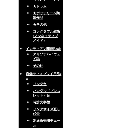
★ドラム
★ポッテリー&陶
器作品
★その他
コレクタブル雑貨
(ノンネイティブ
メイド）
インディアン関連Book
アリゾナハイウェ
イ誌
その他
店舗ディスプレイ用品e
tc
リング台
バングル（ブレス
レット）台
時計文字盤
リングサイズ直し
代金
別途販売用チェー
ン