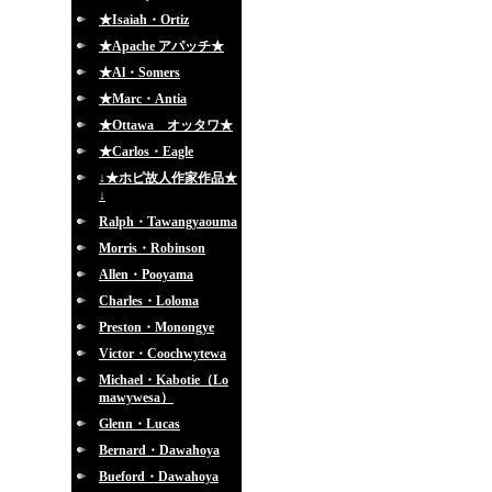
★Isaiah・Ortiz
★Apache アパッチ★
★Al・Somers
★Marc・Antia
★Ottawa オッタワ★
★Carlos・Eagle
↓★ホピ故人作家作品★
↓
Ralph・Tawangyaouma
Morris・Robinson
Allen・Pooyama
Charles・Loloma
Preston・Monongye
Victor・Coochwytewa
Michael・Kabotie（Lo
mawywesa）
Glenn・Lucas
Bernard・Dawahoya
Bueford・Dawahoya