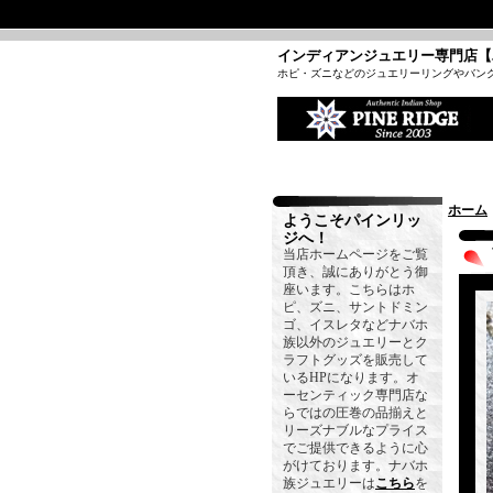
インディアンジュエリー専門店【
ホピ・ズニなどのジュエリーリングやバン
ホーム
ようこそパインリッ
ジへ！
当店ホームページをご覧
頂き、誠にありがとう御
座います。こちらはホ
ピ、ズニ、サントドミン
ゴ、イスレタなどナバホ
族以外のジュエリーとク
ラフトグッズを販売して
いるHPになります。オ
ーセンティック専門店な
らではの圧巻の品揃えと
リーズナブルなプライス
でご提供できるように心
がけております。ナバホ
族ジュエリーは
こちら
を