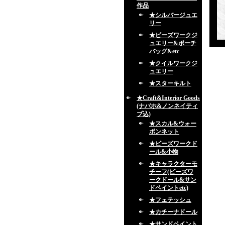
作品
★シルバージュエ
リー
★ビーズワークジ
ュエリー&ポーチ
バッグ&etc
★クイルワークジ
ュエリー
★スターキルト
★Craft&Interior Goods
(ナバホ&ノンネイティ
ブ込)
★スカル&ウォー
ボンネット
★ビーズワークド
ール&小物
★キャラクターモ
チーフ(ビーズワ
ークドール&サン
ドペイントetc)
★フェテッシュ
★カチーナドール
★サンドペイント