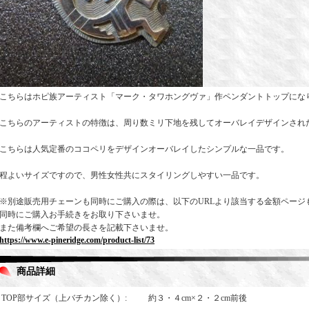
こちらはホピ族アーティスト「マーク・タワホングヴァ」作ペンダントトップにな
こちらのアーティストの特徴は、周り数ミリ下地を残してオーバレイデザインされ
こちらは人気定番のココペリをデザインオーバレイしたシンプルな一品です。
程よいサイズですので、男性女性共にスタイリングしやすい一品です。
※別途販売用チェーンも同時にご購入の際は、以下のURLより該当する金額ページ
同時にご購入お手続きをお取り下さいませ。
また備考欄へご希望の長さを記載下さいませ。
https://www.e-pineridge.com/product-list/73
商品詳細
TOP部サイズ（上バチカン除く）
:
約３・４cm×２・２cm前後