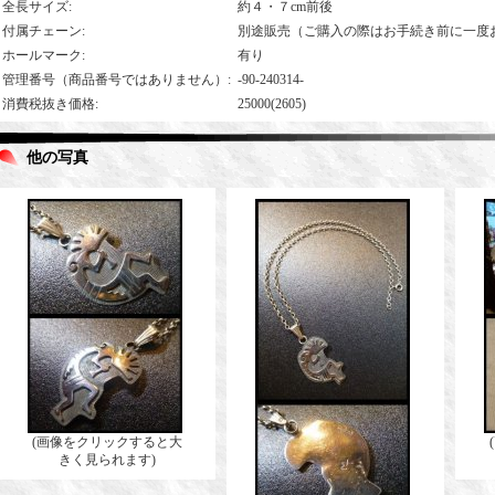
全長サイズ
:
約４・７cm前後
付属チェーン
:
別途販売（ご購入の際はお手続き前に一度
ホールマーク
:
有り
管理番号（商品番号ではありません）
:
-90-240314-
消費税抜き価格
:
25000(2605)
他の写真
(画像をクリックすると大
きく見られます)