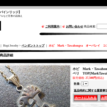
パインリッジ】
グルなど圧巻の品揃え
ご利用案内
｜
お問い合わせ
商品検索
:
｜ Hopi Jewelry >
ペンダントトップ
｜
ホピ Mark・Tawahongva オーバレイ 
商品詳細
ホピ Mark・Tawah
ペリ TOP
[
MarkTawa
販売価格
:
27,500円
(税込)
数量
:
返品特約に関する重要事
｜