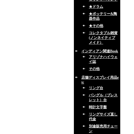
★ドラム
★ポッテリー&陶
器作品
★その他
コレクタブル雑貨
(ノンネイティブ
メイド）
インディアン関連Book
アリゾナハイウェ
イ誌
その他
店舗ディスプレイ用品e
tc
リング台
バングル（ブレス
レット）台
時計文字盤
リングサイズ直し
代金
別途販売用チェー
ン