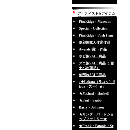
アーティスト&アイテム
別
PineRidge・Museum
Special・Collection
PineRidge・Push Item
他部族故人作家作品
Awards(賞)・作品
ホピ族SALE商品
ズニ族SALE商品（1部
ナバホ商品）
他部族SALE商品
↓★Lakota（ラコタ） S
ioux（スー）★↓
★Michael・Haskell
★Paul・Szabo
Barry・Johnson
★サンダーバードショ
ップファミリー★
★Frank・Patania・Sr