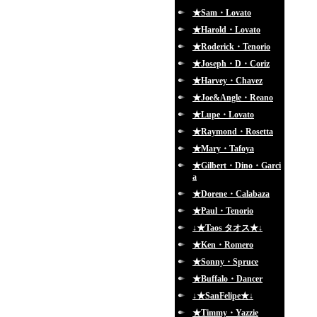
★Sam・Lovato
★Harold・Lovato
★Roderick・Tenorio
★Joseph・D・Coriz
★Harvey・Chavez
★Joe&Angle・Reano
★Lupe・Lovato
★Raymond・Rosetta
★Mary・Tafoya
★Gilbert・Dino・Garci
a
★Dorene・Calabaza
★Paul・Tenorio
↓★Taos タオス★↓
★Ken・Romero
★Sonny・Spruce
★Buffalo・Dancer
↓★SanFelipe★↓
★Timmy・Yazzie