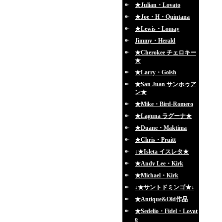
★Julian・Lovato
★Joe・H・Quintana
★Lewis・Lomay
Jimmy・Herald
★Cherokee チェロキー
★
★Larry・Golsh
★San Juan サンホゥア
ン★
★Mike・Bird-Romero
★Laguna ラグーナ★
★Duane・Maktima
★Chris・Pruitt
↓★Isleta イスレタ★
★Andy Lee・Kirk
★Michael・Kirk
↓★サントドミンゴ★↓
★Antique&Old作品
★Sedelio・Fidel・Lovat
o