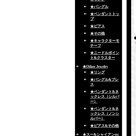
★バングル
★ペンダントトッ
プ
★ピアス
★その他
★キャラクターモ
チーフ
★ニードルポイン
ト&クラスター
★Other Jewelry
★リング
★バングル&ブレ
ス
★ペンダント&ネ
ックレス（シルバ
ー）
★ペンダント&ネ
ックレス（ノンシ
ルバー）
★ピアス&その他
★スー&シャイアンetc