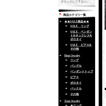
クリックして下さい。
商品カテゴリ一覧
★★SALE商品★★
SALE リング
SALE ペンダン
ト&ネックレス&
ボロタイ
SALE ピアス&
その他
Hopi Jewelry
リング
バングル
ペンダントトップ
ピアス
ボロタイ
バックル
その他
Zuni Jewelry
★リング