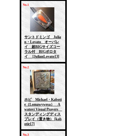
No.1
サントドミンゴ Julia
n・Lovato オーバレ
イ 超BIGサイズコー
ラル付 BIGボロタ
イ
[JulianLovato13]
No.2
ホピ Michael・Kaboti
e（Lomawywesa） A
watovi Visual Prayers
スタンディングディス
プレイ（置き物）
[kab
otie17]
No.3