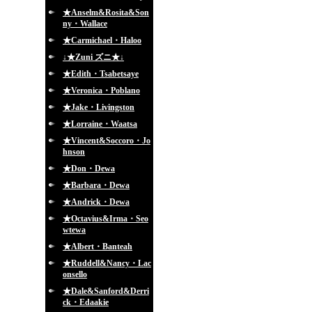
★Anselm&Rosita&Son
ny・Wallace
★Carmichael・Haloo
↓★Zuni ズニ★↓
★Edith・Tsabetsaye
★Veronica・Poblano
★Jake・Livingston
★Lorraine・Waatsa
★Vincent&Soccoro・Jo
hnson
★Don・Dewa
★Barbara・Dewa
★Andrick・Dewa
★Octavius&Irma・Seo
wtewa
★Albert・Banteah
★Ruddell&Nancy・Lac
onsello
★Dale&Sanford&Derri
ck・Edaakie