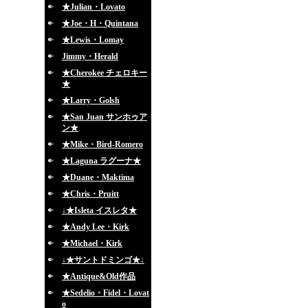
★Julian・Lovato
★Joe・H・Quintana
★Lewis・Lomay
Jimmy・Herald
★Cherokee チェロキー
★
★Larry・Golsh
★San Juan サンホゥア
ン★
★Mike・Bird-Romero
★Laguna ラグーナ★
★Duane・Maktima
★Chris・Pruitt
↓★Isleta イスレタ★
★Andy Lee・Kirk
★Michael・Kirk
↓★サントドミンゴ★↓
★Antique&Old作品
★Sedelio・Fidel・Lovat
o