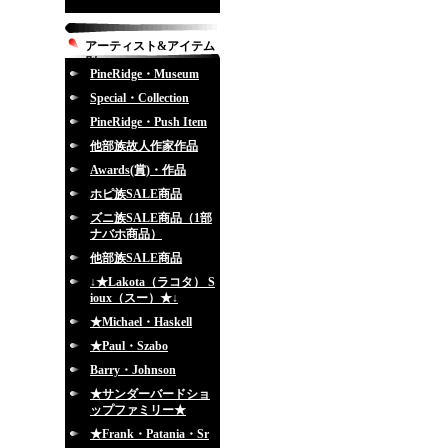
アーティスト&アイテム
別
PineRidge・Museum
Special・Collection
PineRidge・Push Item
他部族故人作家作品
Awards(賞)・作品
ホピ族SALE商品
ズニ族SALE商品（1部
ナバホ商品）
他部族SALE商品
↓★Lakota（ラコタ） S
ioux（スー）★↓
★Michael・Haskell
★Paul・Szabo
Barry・Johnson
★サンダーバードショ
ップファミリー★
★Frank・Patania・Sr