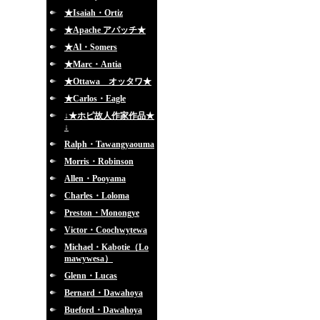
★Isaiah・Ortiz
★Apache アパッチ★
★Al・Somers
★Marc・Antia
★Ottawa オッタワ★
★Carlos・Eagle
↓★ホピ故人作家作品★
↓
Ralph・Tawangyaouma
Morris・Robinson
Allen・Pooyama
Charles・Loloma
Preston・Monongye
Victor・Coochwytewa
Michael・Kabotie（Lo
mawywesa）
Glenn・Lucas
Bernard・Dawahoya
Bueford・Dawahoya