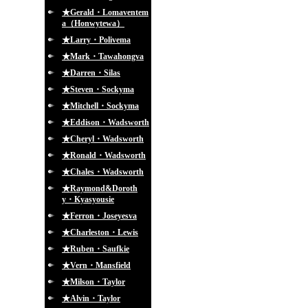
★Gerald・Lomaventem
a（Honwytewa）
★Larry・Polivema
★Mark・Tawahongva
★Darren・Silas
★Steven・Sockyma
★Mitchell・Sockyma
★Eddison・Wadsworth
★Cheryl・Wadsworth
★Ronald・Wadsworth
★Chales・Wadsworth
★Raymond&Doroth
y・Kyasyousie
★Ferron・Joseyesva
★Charleston・Lewis
★Ruben・Saufkie
★Vern・Mansfield
★Milson・Taylor
★Alvin・Taylor