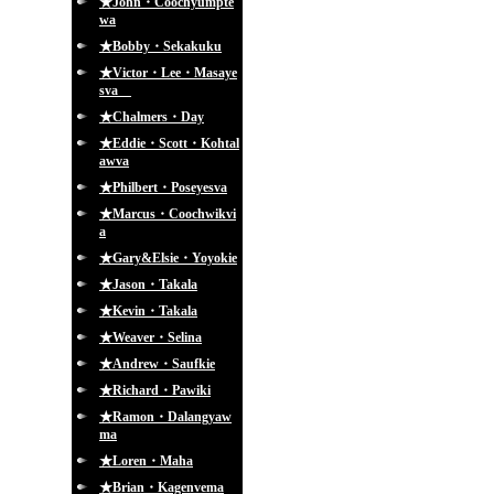
★John・Coochyumpte
wa
★Bobby・Sekakuku
★Victor・Lee・Masaye
sva
★Chalmers・Day
★Eddie・Scott・Kohtal
awva
★Philbert・Poseyesva
★Marcus・Coochwikvi
a
★Gary&Elsie・Yoyokie
★Jason・Takala
★Kevin・Takala
★Weaver・Selina
★Andrew・Saufkie
★Richard・Pawiki
★Ramon・Dalangyaw
ma
★Loren・Maha
★Brian・Kagenvema