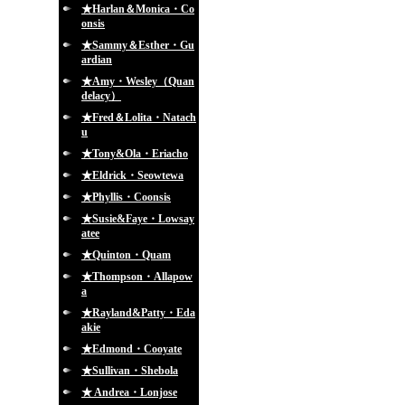
★Harlan＆Monica・Co
onsis
★Sammy＆Esther・Gu
ardian
★Amy・Wesley（Quan
delacy）
★Fred＆Lolita・Natach
u
★Tony&Ola・Eriacho
★Eldrick・Seowtewa
★Phyllis・Coonsis
★Susie&Faye・Lowsay
atee
★Quinton・Quam
★Thompson・Allapow
a
★Rayland&Patty・Eda
akie
★Edmond・Cooyate
★Sullivan・Shebola
★ Andrea・Lonjose