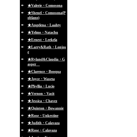
★Valerie・Comosona
★Shenel・Comosona(P
oblano)
★Angelena・Laahty
★Yelmo・Natachu
★Ernest・Leekela
★Larry&Rath・Lonjos
e
★Ryland&Claudia・G
asper
★Clarence・Booqua
★Joyce・Waseta
★Phyllia・Lucio
★Vernon・Vacit
★Jessica・Chavez
★Quinton・Bowannie
★Rose・Unkestine
★Judith・Calavaza
★Rose・Calavaza