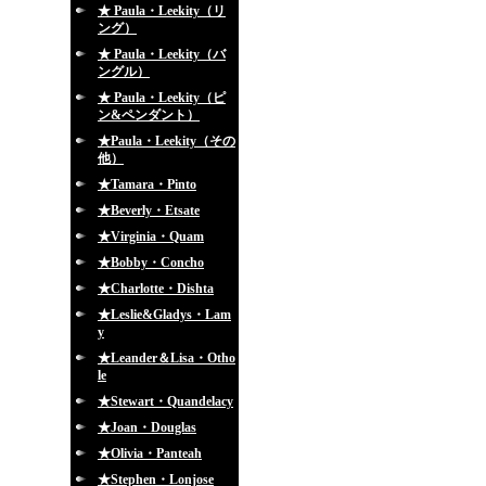
★ Paula・Leekity（リ
ング）
★ Paula・Leekity（バ
ングル）
★ Paula・Leekity（ピ
ン&ペンダント）
★Paula・Leekity（その
他）
★Tamara・Pinto
★Beverly・Etsate
★Virginia・Quam
★Bobby・Concho
★Charlotte・Dishta
★Leslie&Gladys・Lam
y
★Leander＆Lisa・Otho
le
★Stewart・Quandelacy
★Joan・Douglas
★Olivia・Panteah
★Stephen・Lonjose