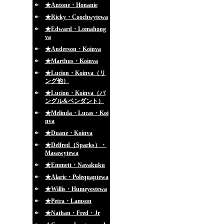
★Antone・Honanie
★Ricky・Coochwytewa
★Edward・Lomahong
va
★Anderson・Koinva
★Marthus・Koinva
★Lucion・Koinva（リ
ング他）
★Lucion・Koinva（バ
ングル&ペンダント）
★Melinda・Lucas・Koi
nva
★Duane・Koinva
★Delfred（Sparks）・
Masawytewa
★Emmett・Navakuku
★Alaric・Polequaptewa
★Willis・Humeyestewa
★Petra・Lamson
★Nathan・Fred・Jr