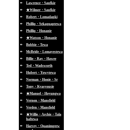
Lawrence・Saufkie
★Wilmer・Saufkie
Robert・Lomadapki
Phillip・Sekaquaptewa
Phillip・Honanie
★Watson・Honanie
Bobbie・Tewa
McBride・Lomayestewa
Billie・Ray・Hawee
Ted・Wadsworth
Hubert・Yowytewa
Norman・Honie・Sr
Tony・Kyasyousie
★Manuel・Hoyungwa
Vernon・Mansfield
Verden・Mansfield
★Willie・Archie・Tala
haftewa
Harvey・Quanimptew