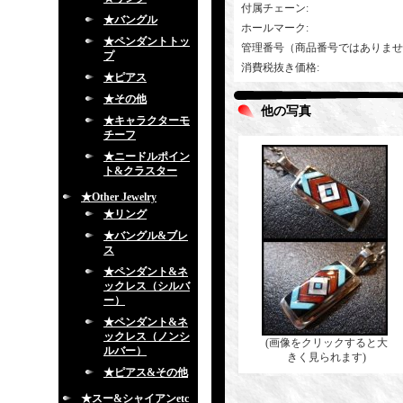
付属チェーン
:
★バングル
ホールマーク
:
★ペンダントトッ
管理番号（商品番号ではありませ
プ
消費税抜き価格
:
★ピアス
★その他
他の写真
★キャラクターモ
チーフ
★ニードルポイン
ト&クラスター
★Other Jewelry
★リング
★バングル&ブレ
ス
★ペンダント&ネ
ックレス（シルバ
ー）
★ペンダント&ネ
ックレス（ノンシ
(画像をクリックすると大
ルバー）
きく見られます)
★ピアス&その他
★スー&シャイアンetc