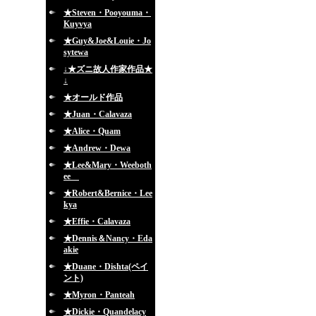
★Steven・Pooyouma・
Kuyvya
★Guy&Joe&Louie・Jo
sytewa
↓★ズニ故人作家作品★
↓
★オールド作品
★Juan・Calavaza
★Alice・Quam
★Andrew・Dewa
★Lee&Mary・Weeboth
ee
★Robert&Bernice・Lee
kya
★Effie・Calavaza
★Dennis＆Nancy・Eda
akie
★Duane・Dishta(ペイ
ント)
★Myron・Panteah
★Dickie・Quandelacy