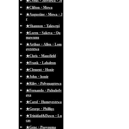
★Cyrus・Josytewa・Jr
★Clifton・Mowa
★Augustine・Mowa・J
r
★Shannon・Talawepi
★Loren・Sakeva・Qu
mawunu
★Arthur・Allen・Lom
ayestewa
★Chris・Mansfield
★Frank・Lahaleon
★Clement・Honie
★John・honie
★Riley・Polyquaptewa
★Fernando・Puhuhefv
aya
★Carol・Humeyestewa
★George・Phillips
★Trinidad&Dawn・Lu
cas
★Gene・Pooyouma