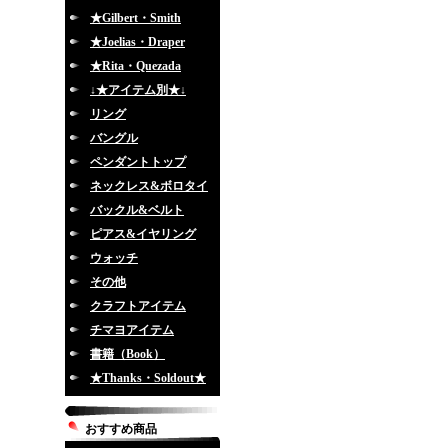
★Gilbert・Smith
★Joelias・Draper
★Rita・Quezada
↓★アイテム別★↓
リング
バングル
ペンダントトップ
ネックレス&ボロタイ
バックル&ベルト
ピアス&イヤリング
ウォッチ
その他
クラフトアイテム
チマヨアイテム
書籍（Book）
★Thanks・Soldout★
おすすめ商品