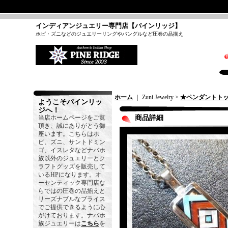
インディアンジュエリー専門店【パインリッジ】
ホピ・ズニなどのジュエリーリングやバングルなど圧巻の品揃え
ホーム
｜ Zuni Jewelry >
★ペンダントト
ようこそパインリッ
ジへ！
当店ホームページをご覧
商品詳細
頂き、誠にありがとう御
座います。こちらはホ
ピ、ズニ、サントドミン
ゴ、イスレタなどナバホ
族以外のジュエリーとク
ラフトグッズを販売して
いるHPになります。オ
ーセンティック専門店な
らではの圧巻の品揃えと
リーズナブルなプライス
でご提供できるように心
がけております。ナバホ
族ジュエリーは
こちら
を