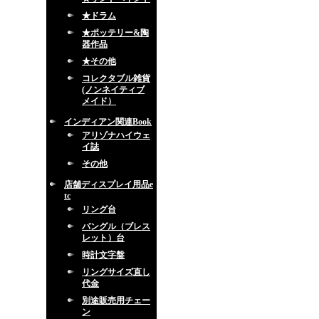
★ドラム
★ポッテリー&陶
器作品
★その他
コレクタブル雑貨
(ノンネイティブ
メイド）
インディアン関連Book
アリゾナハイウェ
イ誌
その他
店舗ディスプレイ用品e
tc
リング台
バングル（ブレス
レット）台
時計文字盤
リングサイズ直し
代金
別途販売用チェー
ン