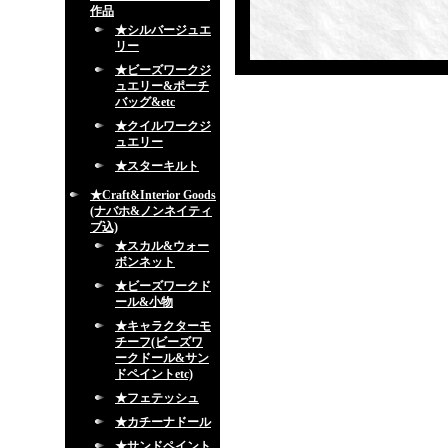
作品
★シルバージュエ
リー
★ビーズワークジ
ュエリー&ポーチ
バッグ&etc
★クイルワークジ
ュエリー
★スターキルト
★Craft&Interior Goods
(ナバホ&ノンネイティ
ブ込)
★スカル&ウォー
ボンネット
★ビーズワークド
ール&小物
★キャラクターモ
チーフ(ビーズワ
ークドール&サン
ドペイントetc)
★フェテッシュ
★カチーナドール
★サンドペイント