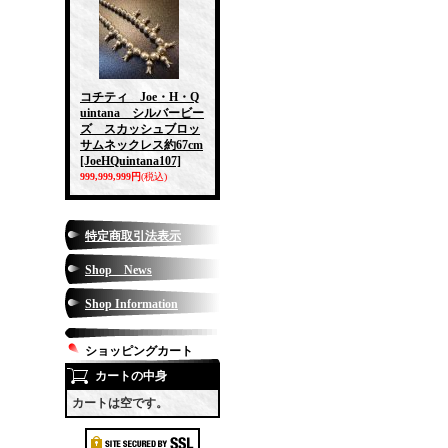
コチティ Joe・H・Q
uintana シルバービー
ズ スカッシュブロッ
サムネックレス約67cm
[JoeHQuintana107]
999,999,999円
(税込)
特定商取引法表示
Shop News
Shop Information
ショッピングカート
カートの中身
カートは空です。