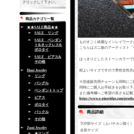
クリックして下さい。
商品カテゴリ一覧
★★SALE商品★★
SALE リング
SALE ペンダン
ものすごく綺麗なインレイワーク
ト&ネックレス&
こちらはズニ族のアーティスト「
ボロタイ
SALE ピアス&
はっきりとしたストーンカラーで
その他
Hopi Jewelry
程よいサイズですので男性女性共
リング
※別途販売用チェーンも同時にご
バングル
同時にご購入お手続きをお取り下
ペンダントトップ
また備考欄へご希望の長さを記載
ピアス
https://www.e-pineridge.com/produc
ボロタイ
バックル
商品詳細
その他
TOP部サイズ（上バチカン除く）
Zuni Jewelry
全長サイズ
:
★リング