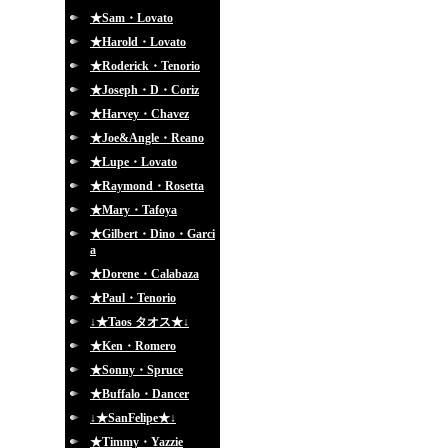
★Sam・Lovato
★Harold・Lovato
★Roderick・Tenorio
★Joseph・D・Coriz
★Harvey・Chavez
★Joe&Angle・Reano
★Lupe・Lovato
★Raymond・Rosetta
★Mary・Tafoya
★Gilbert・Dino・Garci
a
★Dorene・Calabaza
★Paul・Tenorio
↓★Taos タオス★↓
★Ken・Romero
★Sonny・Spruce
★Buffalo・Dancer
↓★SanFelipe★↓
★Timmy・Yazzie