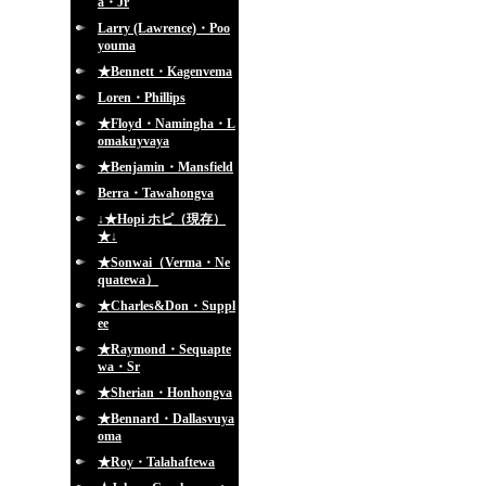
a・Jr
Larry (Lawrence)・Poo
youma
★Bennett・Kagenvema
Loren・Phillips
★Floyd・Namingha・L
omakuyvaya
★Benjamin・Mansfield
Berra・Tawahongva
↓★Hopi ホピ（現存）
★↓
★Sonwai（Verma・Ne
quatewa）
★Charles&Don・Suppl
ee
★Raymond・Sequapte
wa・Sr
★Sherian・Honhongva
★Bennard・Dallasvuya
oma
★Roy・Talahaftewa