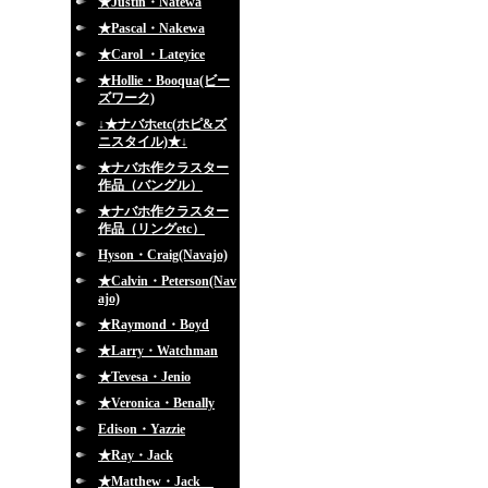
★Justin・Natewa
★Pascal・Nakewa
★Carol ・Lateyice
★Hollie・Booqua(ビー
ズワーク)
↓★ナバホetc(ホピ&ズ
ニスタイル)★↓
★ナバホ作クラスター
作品（バングル）
★ナバホ作クラスター
作品（リングetc）
Hyson・Craig(Navajo)
★Calvin・Peterson(Nav
ajo)
★Raymond・Boyd
★Larry・Watchman
★Tevesa・Jenio
★Veronica・Benally
Edison・Yazzie
★Ray・Jack
★Matthew・Jack