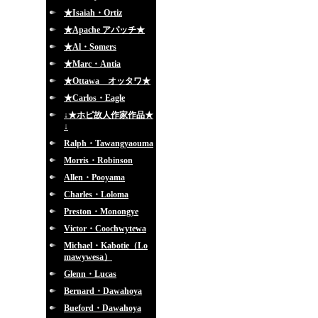
★Isaiah・Ortiz
★Apache アパッチ★
★Al・Somers
★Marc・Antia
★Ottawa オッタワ★
★Carlos・Eagle
↓★ホピ故人作家作品★
↓
Ralph・Tawangyaouma
Morris・Robinson
Allen・Pooyama
Charles・Loloma
Preston・Monongye
Victor・Coochwytewa
Michael・Kabotie（Lo
mawywesa）
Glenn・Lucas
Bernard・Dawahoya
Bueford・Dawahoya