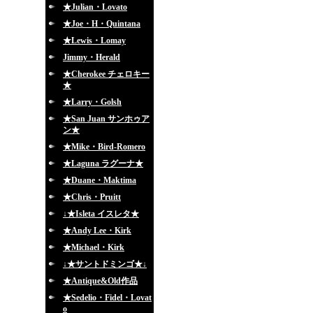
★Julian・Lovato
★Joe・H・Quintana
★Lewis・Lomay
Jimmy・Herald
★Cherokee チェロキー
★
★Larry・Golsh
★San Juan サンホゥア
ン★
★Mike・Bird-Romero
★Laguna ラグーナ★
★Duane・Maktima
★Chris・Pruitt
↓★Isleta イスレタ★
★Andy Lee・Kirk
★Michael・Kirk
↓★サントドミンゴ★↓
★Antique&Old作品
★Sedelio・Fidel・Lovat
o