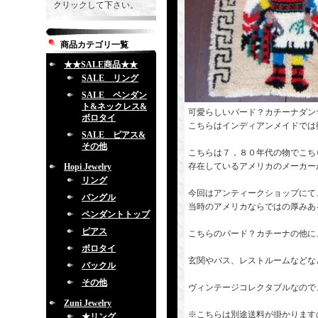
クリックして下さい。
商品カテゴリ一覧
★★SALE商品★★
SALE リング
SALE ペンダン
ト&ネックレス&
可愛らしいバード？カチーナダン
ボロタイ
こちらはインディアンメイドでは
SALE ピアス&
その他
こちらは７，８０年代の物でこち
存在しているアメリカのメーカー
Hopi Jewelry
リング
今回はアンティークショップにて
バングル
当時のアメリカならではの厚みあ
ペンダントトップ
ピアス
こちらのバード？カチーナの他に
ボロタイ
玄関やバス、レストルームなどな
バックル
その他
ヴィンテージコレクタブルなので
Zuni Jewelry
※こちらは別途送料が掛かります
★リング