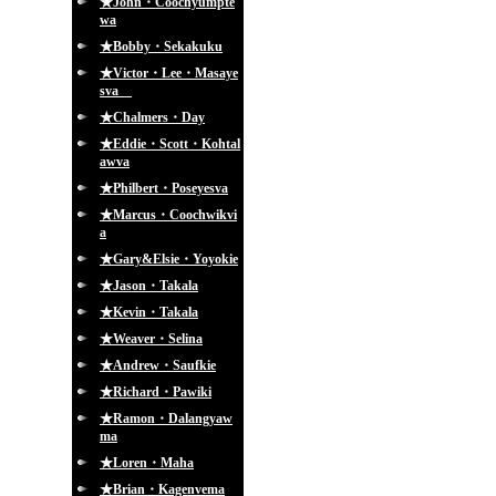
★John・Coochyumpte
wa
★Bobby・Sekakuku
★Victor・Lee・Masaye
sva
★Chalmers・Day
★Eddie・Scott・Kohtal
awva
★Philbert・Poseyesva
★Marcus・Coochwikvi
a
★Gary&Elsie・Yoyokie
★Jason・Takala
★Kevin・Takala
★Weaver・Selina
★Andrew・Saufkie
★Richard・Pawiki
★Ramon・Dalangyaw
ma
★Loren・Maha
★Brian・Kagenvema