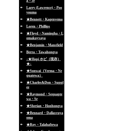
a・Jr
Larry (Lawrence)・Poo
youma
★Bennett・Kagenvema
Loren・Phillips
★Floyd・Namingha・L
omakuyvaya
★Benjamin・Mansfield
Berra・Tawahongva
↓★Hopi ホピ（現存）
★↓
★Sonwai（Verma・Ne
quatewa）
★Charles&Don・Suppl
ee
★Raymond・Sequapte
wa・Sr
★Sherian・Honhongva
★Bennard・Dallasvuya
oma
★Roy・Talahaftewa