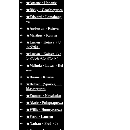
★Antone・Honanie
★Ricky・Coochwytewa
★Edward・Lomahong
va
★Anderson・Koinva
★Marthus・Koinva
★Lucion・Koinva（リ
ング他）
★Lucion・Koinva（バ
ングル&ペンダント）
★Melinda・Lucas・Koi
nva
★Duane・Koinva
★Delfred（Sparks）・
Masawytewa
★Emmett・Navakuku
★Alaric・Polequaptewa
★Willis・Humeyestewa
★Petra・Lamson
★Nathan・Fred・Jr