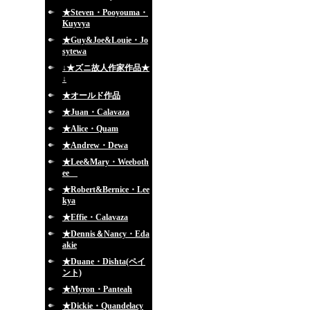
★Steven・Pooyouma・
Kuyvya
★Guy&Joe&Louie・Jo
sytewa
↓★ズニ故人作家作品★
↓
★オールド作品
★Juan・Calavaza
★Alice・Quam
★Andrew・Dewa
★Lee&Mary・Weeboth
ee
★Robert&Bernice・Lee
kya
★Effie・Calavaza
★Dennis＆Nancy・Eda
akie
★Duane・Dishta(ペイ
ント)
★Myron・Panteah
★Dickie・Quandelacy