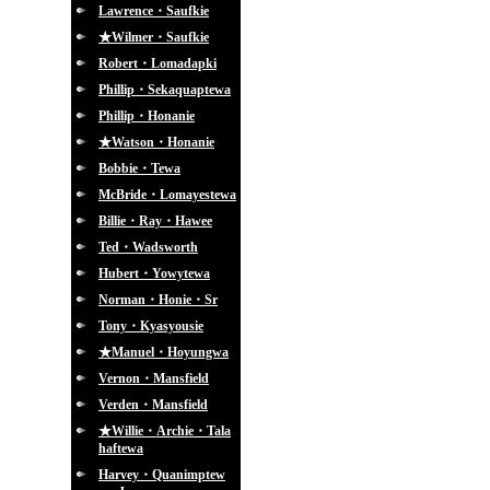
Lawrence・Saufkie
★Wilmer・Saufkie
Robert・Lomadapki
Phillip・Sekaquaptewa
Phillip・Honanie
★Watson・Honanie
Bobbie・Tewa
McBride・Lomayestewa
Billie・Ray・Hawee
Ted・Wadsworth
Hubert・Yowytewa
Norman・Honie・Sr
Tony・Kyasyousie
★Manuel・Hoyungwa
Vernon・Mansfield
Verden・Mansfield
★Willie・Archie・Tala
haftewa
Harvey・Quanimptew