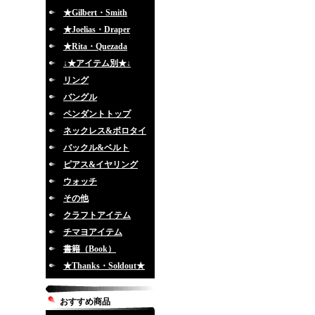
★Gilbert・Smith
★Joelias・Draper
★Rita・Quezada
↓★アイテム別★↓
リング
バングル
ペンダントトップ
ネックレス&ボロタイ
バックル&ベルト
ピアス&イヤリング
ウォッチ
その他
クラフトアイテム
チマヨアイテム
書籍（Book）
★Thanks・Soldout★
おすすめ商品