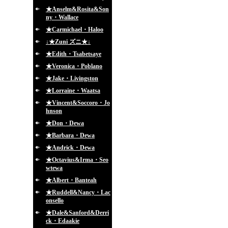
★Anselm&Rosita&Son
ny・Wallace
★Carmichael・Haloo
↓★Zuni ズニ★↓
★Edith・Tsabetsaye
★Veronica・Poblano
★Jake・Livingston
★Lorraine・Waatsa
★Vincent&Soccoro・Jo
hnson
★Don・Dewa
★Barbara・Dewa
★Andrick・Dewa
★Octavius&Irma・Seo
wtewa
★Albert・Banteah
★Ruddell&Nancy・Lac
onsello
★Dale&Sanford&Derri
ck・Edaakie