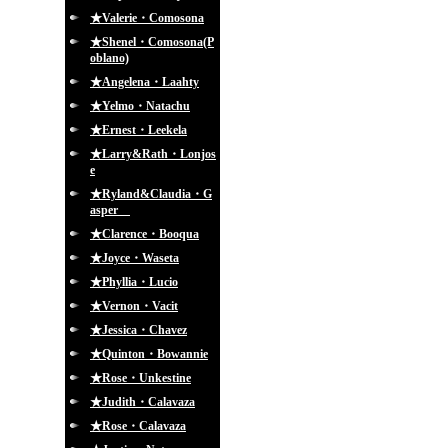
★Valerie・Comosona
★Shenel・Comosona(P
oblano)
★Angelena・Laahty
★Yelmo・Natachu
★Ernest・Leekela
★Larry&Rath・Lonjos
e
★Ryland&Claudia・G
asper
★Clarence・Booqua
★Joyce・Waseta
★Phyllia・Lucio
★Vernon・Vacit
★Jessica・Chavez
★Quinton・Bowannie
★Rose・Unkestine
★Judith・Calavaza
★Rose・Calavaza