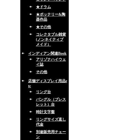
★ドラム
★ポッテリー&陶
器作品
★その他
コレクタブル雑貨
(ノンネイティブ
メイド）
インディアン関連Book
アリゾナハイウェ
イ誌
その他
店舗ディスプレイ用品e
tc
リング台
バングル（ブレス
レット）台
時計文字盤
リングサイズ直し
代金
別途販売用チェー
ン