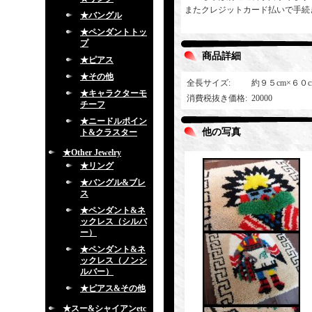
またクレジットカード払いで手続
★バングル
★ペンダントトッ
プ
商品詳細
★ピアス
★その他
全長サイズ
:
約９５cm×６０
★キャラクターモ
消費税抜き価格
:
20000
チーフ
★ニードルポイン
他の写真
ト&クラスター
★Other Jewelry
★リング
★バングル&ブレ
ス
★ペンダント&ネ
ックレス（シルバ
ー）
★ペンダント&ネ
ックレス（ノンシ
ルバー）
★ピアス&その他
★スー&シャイアンetc