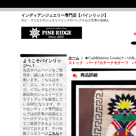
インディアンジュエリー専門店【パインリッジ】
ホピ・ズニなどのジュエリーリングやバングルなど圧巻の品揃え
ホーム
｜ ★Craft&Interior Goods(
ようこそパインリッ
ストック バード?カチーナモチーフ バ
ジへ！
当店ホームページをご覧
頂き、誠にありがとう御
商品詳細
座います。こちらはホ
ピ、ズニ、サントドミン
ゴ、イスレタなどナバホ
族以外のジュエリーとク
ラフトグッズを販売して
いるHPになります。オ
ーセンティック専門店な
らではの圧巻の品揃えと
リーズナブルなプライス
でご提供できるように心
がけております。ナバホ
族ジュエリーは
こちら
を