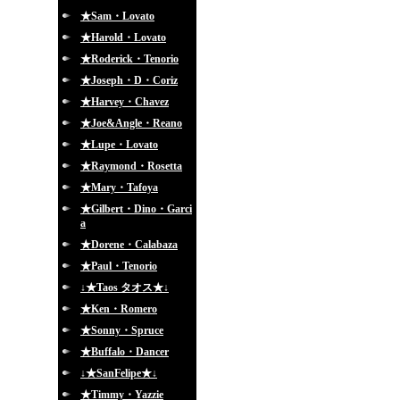
★Sam・Lovato
★Harold・Lovato
★Roderick・Tenorio
★Joseph・D・Coriz
★Harvey・Chavez
★Joe&Angle・Reano
★Lupe・Lovato
★Raymond・Rosetta
★Mary・Tafoya
★Gilbert・Dino・Garci
a
★Dorene・Calabaza
★Paul・Tenorio
↓★Taos タオス★↓
★Ken・Romero
★Sonny・Spruce
★Buffalo・Dancer
↓★SanFelipe★↓
★Timmy・Yazzie