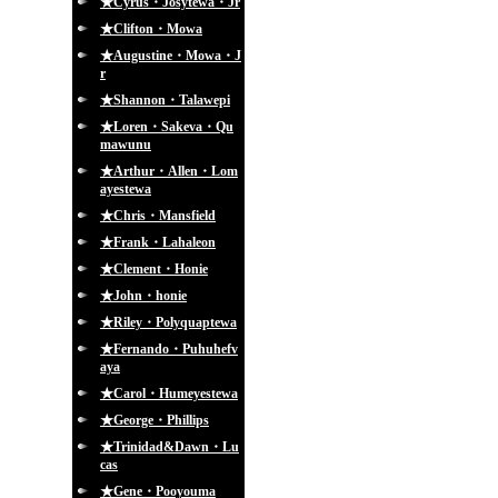
★Cyrus・Josytewa・Jr
★Clifton・Mowa
★Augustine・Mowa・J
r
★Shannon・Talawepi
★Loren・Sakeva・Qu
mawunu
★Arthur・Allen・Lom
ayestewa
★Chris・Mansfield
★Frank・Lahaleon
★Clement・Honie
★John・honie
★Riley・Polyquaptewa
★Fernando・Puhuhefv
aya
★Carol・Humeyestewa
★George・Phillips
★Trinidad&Dawn・Lu
cas
★Gene・Pooyouma