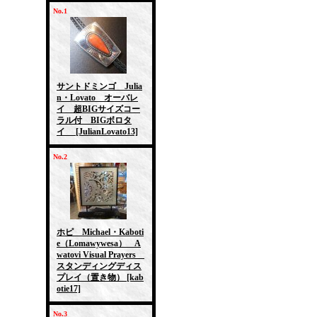
No.1
サントドミンゴ Julia
n・Lovato オーバレ
イ 超BIGサイズコー
ラル付 BIGボロタ
イ
[JulianLovato13]
No.2
ホピ Michael・Kaboti
e（Lomawywesa） A
watovi Visual Prayers
スタンディングディス
プレイ（置き物）
[kab
otie17]
No.3