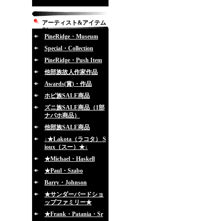
アーティスト&アイテム
別
PineRidge・Museum
Special・Collection
PineRidge・Push Item
他部族故人作家作品
Awards(賞)・作品
ホピ族SALE商品
ズニ族SALE商品（1部
ナバホ商品）
他部族SALE商品
↓★Lakota（ラコタ） S
ioux（スー）★↓
★Michael・Haskell
★Paul・Szabo
Barry・Johnson
★サンダーバードショ
ップファミリー★
★Frank・Patania・Sr