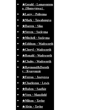
★Gerald・Lomaventem
a（Honwytewa）
★Larry・Polivema
★Mark・Tawahongva
★Darren・Silas
★Steven・Sockyma
★Mitchell・Sockyma
★Eddison・Wadsworth
★Cheryl・Wadsworth
★Ronald・Wadsworth
★Chales・Wadsworth
★Raymond&Doroth
y・Kyasyousie
★Ferron・Joseyesva
★Charleston・Lewis
★Ruben・Saufkie
★Vern・Mansfield
★Milson・Taylor
★Alvin・Taylor