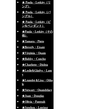
★ Paula・Leekity（リ
ング）
★ Paula・Leekity（バ
ングル）
★ Paula・Leekity（ピ
ン&ペンダント）
★Paula・Leekity（その
他）
★Tamara・Pinto
★Beverly・Etsate
★Virginia・Quam
★Bobby・Concho
★Charlotte・Dishta
★Leslie&Gladys・Lam
y
★Leander＆Lisa・Otho
le
★Stewart・Quandelacy
★Joan・Douglas
★Olivia・Panteah
★Stephen・Lonjose