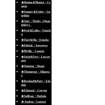
★Harlan＆Monica・Co
onsis
★Sammy＆Esther・Gu
ardian
★Amy・Wesley（Quan
delacy）
★Fred＆Lolita・Natach
u
★Tony&Ola・Eriacho
★Eldrick・Seowtewa
★Phyllis・Coonsis
★Susie&Faye・Lowsay
atee
★Quinton・Quam
★Thompson・Allapow
a
★Rayland&Patty・Eda
akie
★Edmond・Cooyate
★Sullivan・Shebola
★ Andrea・Lonjose