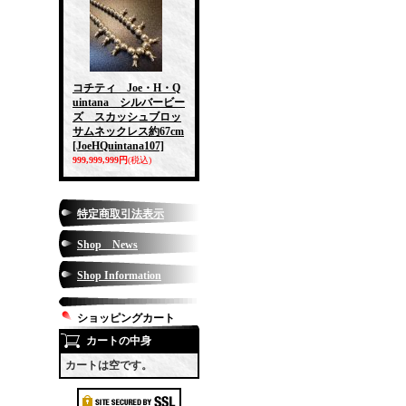
コチティ Joe・H・Q
uintana シルバービー
ズ スカッシュブロッ
サムネックレス約67cm
[JoeHQuintana107]
999,999,999円
(税込)
特定商取引法表示
Shop News
Shop Information
ショッピングカート
カートの中身
カートは空です。