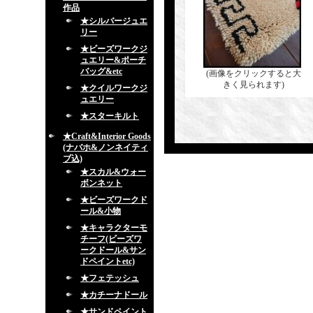
作品
★シルバージュエ
リー
★ビーズワークジ
ュエリー&ポーチ
バッグ&etc
(画像をクリックすると大
きく見られます)
★クイルワークジ
ュエリー
★スターキルト
★Craft&Interior Goods
(ナバホ&ノンネイティ
ブ込)
★スカル&ウォー
ボンネット
★ビーズワークド
ール&小物
★キャラクターモ
チーフ(ビーズワ
ークドール&サン
ドペイントetc)
★フェテッシュ
★カチーナドール
★サンドペイント