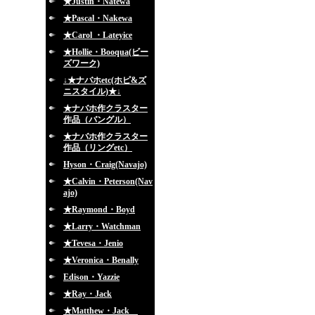
★Justin・Natewa
★Pascal・Nakewa
★Carol ・Lateyice
★Hollie・Booqua(ビー
ズワーク)
↓★ナバホetc(ホピ&ズ
ニスタイル)★↓
★ナバホ作クラスター
作品（バングル）
★ナバホ作クラスター
作品（リングetc）
Hyson・Craig(Navajo)
★Calvin・Peterson(Nav
ajo)
★Raymond・Boyd
★Larry・Watchman
★Tevesa・Jenio
★Veronica・Benally
Edison・Yazzie
★Ray・Jack
★Matthew・Jack