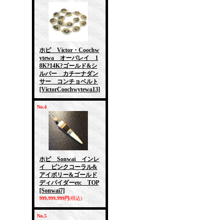
ホピ Victor・Coochw
ytewa オーバレイ 1
8K?14K?ゴールド&シ
ルバー カチーナダン
サー コンチョベルト
[VictorCoochwytewa13]
No.4
ホピ Sonwai インレ
イ ピンクコーラル&
アイボリー&ゴールド
ディバイダーetc TOP
[Sonwai7]
999,999,999円
(税込)
No.5