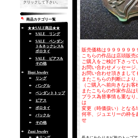
クリックして下さい。
商品カテゴリ一覧
★★SALE商品★★
SALE リング
SALE ペンダン
ト&ネックレス&
販売価格は９９９９９９
ボロタイ
こちらの作品は店頭販売
SALE ピアス&
ご購入をご検討下さって
その他
お問い合わせメッセージ
Hopi Jewelry
お問い合わせ頂きまして
リング
またこちらの判断により
（ご購入へ前向きなお客
バングル
またこちらの作家作品は
ペンダントトップ
プラス為替事情も重なり
ピアス
は
ボロタイ
変更（時価扱い）となる
何卒、ジュエリーの枠を
バックル
せ
その他
Zuni Jewelry
★リング
長きにわたりホピ族のトップアーテ