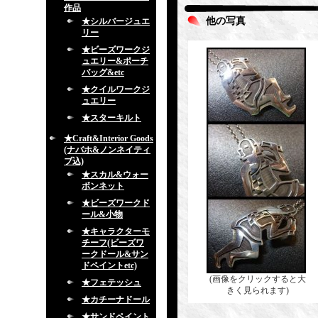
作品
他の写真
★シルバージュエ
リー
★ビーズワークジ
ュエリー&ポーチ
バッグ&etc
★クイルワークジ
ュエリー
★スターキルト
★Craft&Interior Goods
(ナバホ&ノンネイティ
ブ込)
★スカル&ウォー
ボンネット
★ビーズワークド
ール&小物
★キャラクターモ
チーフ(ビーズワ
ークドール&サン
ドペイントetc)
(画像をクリックすると大
★フェテッシュ
きく見られます)
★カチーナドール
★サンドペイント