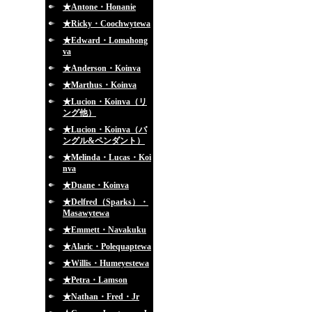
★Antone・Honanie
★Ricky・Coochwytewa
★Edward・Lomahong
va
★Anderson・Koinva
★Marthus・Koinva
★Lucion・Koinva（リ
ング他）
★Lucion・Koinva（バ
ングル&ペンダント）
★Melinda・Lucas・Koi
nva
★Duane・Koinva
★Delfred（Sparks）・
Masawytewa
★Emmett・Navakuku
★Alaric・Polequaptewa
★Willis・Humeyestewa
★Petra・Lamson
★Nathan・Fred・Jr