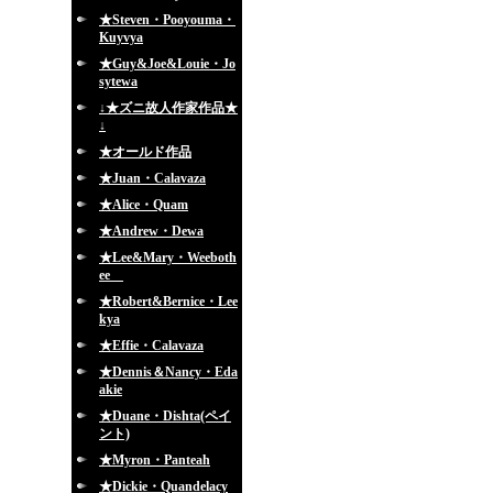
★Steven・Pooyouma・
Kuyvya
★Guy&Joe&Louie・Jo
sytewa
↓★ズニ故人作家作品★
↓
★オールド作品
★Juan・Calavaza
★Alice・Quam
★Andrew・Dewa
★Lee&Mary・Weeboth
ee
★Robert&Bernice・Lee
kya
★Effie・Calavaza
★Dennis＆Nancy・Eda
akie
★Duane・Dishta(ペイ
ント)
★Myron・Panteah
★Dickie・Quandelacy