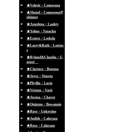
★Valerie・Comosona
★Shenel・Comosona(P
oblano)
★Angelena・Laahty
★Yelmo・Natachu
★Ernest・Leekela
★Larry&Rath・Lonjos
e
★Ryland&Claudia・G
asper
★Clarence・Booqua
★Joyce・Waseta
★Phyllia・Lucio
★Vernon・Vacit
★Jessica・Chavez
★Quinton・Bowannie
★Rose・Unkestine
★Judith・Calavaza
★Rose・Calavaza