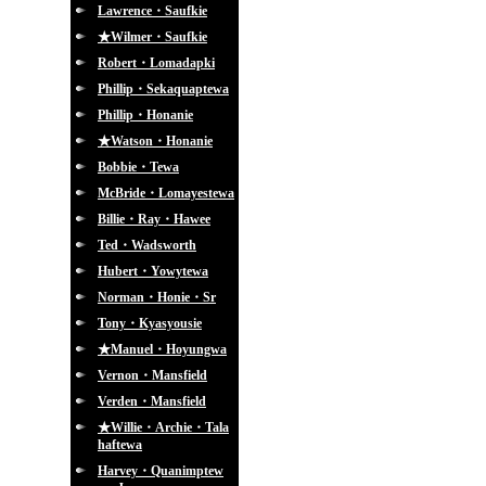
Lawrence・Saufkie
★Wilmer・Saufkie
Robert・Lomadapki
Phillip・Sekaquaptewa
Phillip・Honanie
★Watson・Honanie
Bobbie・Tewa
McBride・Lomayestewa
Billie・Ray・Hawee
Ted・Wadsworth
Hubert・Yowytewa
Norman・Honie・Sr
Tony・Kyasyousie
★Manuel・Hoyungwa
Vernon・Mansfield
Verden・Mansfield
★Willie・Archie・Tala
haftewa
Harvey・Quanimptew