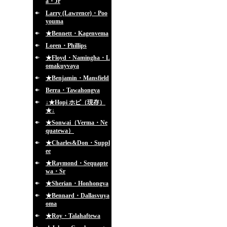
a・Jr
Larry (Lawrence)・Poo
youma
★Bennett・Kagenvema
Loren・Phillips
★Floyd・Namingha・L
omakuyvaya
★Benjamin・Mansfield
Berra・Tawahongva
↓★Hopi ホピ（現存）
★↓
★Sonwai（Verma・Ne
quatewa）
★Charles&Don・Suppl
ee
★Raymond・Sequapte
wa・Sr
★Sherian・Honhongva
★Bennard・Dallasvuya
oma
★Roy・Talahaftewa