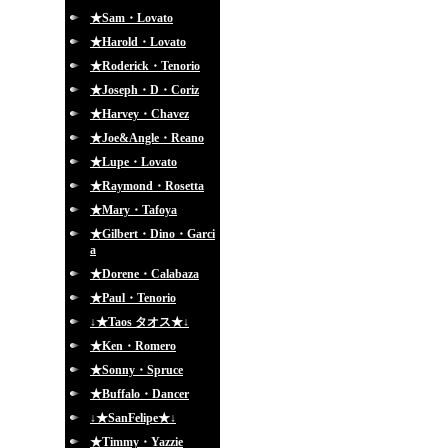
★Sam・Lovato
★Harold・Lovato
★Roderick・Tenorio
★Joseph・D・Coriz
★Harvey・Chavez
★Joe&Angle・Reano
★Lupe・Lovato
★Raymond・Rosetta
★Mary・Tafoya
★Gilbert・Dino・Garci
a
★Dorene・Calabaza
★Paul・Tenorio
↓★Taos タオス★↓
★Ken・Romero
★Sonny・Spruce
★Buffalo・Dancer
↓★SanFelipe★↓
★Timmy・Yazzie