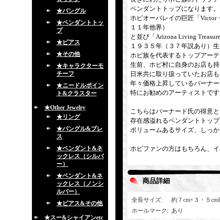
ペンダントトップになります。
★バングル
ホピオーバレイの巨匠「Victor・C
★ペンダントトッ
１１年他界）
プ
と並び「Arizona Living
★ピアス
１９３５年（３７年説あり）生
★その他
ホピ族を代表するトップアーテ
生前、ホピ村に自身のお店も持
★キャラクターモ
チーフ
日米共に取り扱っていたお店も
年々価格上昇しているバーナー
★ニードルポイン
特にお勧めのアーティストです
ト&クラスター
★Other Jewelry
こちらはバーナード氏の得意と
★リング
存在感溢れるペンダントトップ
★バングル&ブレ
ボリュームあるサイズ、しっか
ス
★ペンダント&ネ
ホピファンの方はもちろん、イ
ックレス（シルバ
ー）
★ペンダント&ネ
商品詳細
ックレス（ノンシ
ルバー）
全長サイズ
:
約７cm×３・５c
★ピアス&その他
ホールマーク
:
あり
★スー&シャイアンetc