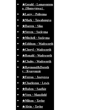
★Gerald・Lomaventem
a（Honwytewa）
★Larry・Polivema
★Mark・Tawahongva
★Darren・Silas
★Steven・Sockyma
★Mitchell・Sockyma
★Eddison・Wadsworth
★Cheryl・Wadsworth
★Ronald・Wadsworth
★Chales・Wadsworth
★Raymond&Doroth
y・Kyasyousie
★Ferron・Joseyesva
★Charleston・Lewis
★Ruben・Saufkie
★Vern・Mansfield
★Milson・Taylor
★Alvin・Taylor