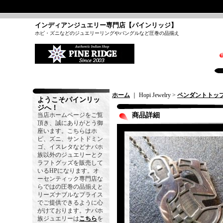
インディアンジュエリー専門店【パインリッジ】
ホピ・ズニなどのジュエリーリングやバングルなど圧巻の品揃え
ホーム
｜ Hopi Jewelry >
ペンダントトッ
ようこそパインリッ
ジへ！
当店ホームページをご覧
商品詳細
頂き、誠にありがとう御
座います。こちらはホ
ピ、ズニ、サントドミン
ゴ、イスレタなどナバホ
族以外のジュエリーとク
ラフトグッズを販売して
いるHPになります。オ
ーセンティック専門店な
らではの圧巻の品揃えと
リーズナブルなプライス
でご提供できるように心
がけております。ナバホ
族ジュエリーは
こちら
を