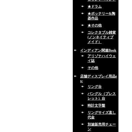
★ドラム
★ポッテリー&陶
器作品
★その他
コレクタブル雑貨
(ノンネイティブ
メイド）
インディアン関連Book
アリゾナハイウェ
イ誌
その他
店舗ディスプレイ用品e
tc
リング台
バングル（ブレス
レット）台
時計文字盤
リングサイズ直し
代金
別途販売用チェー
ン