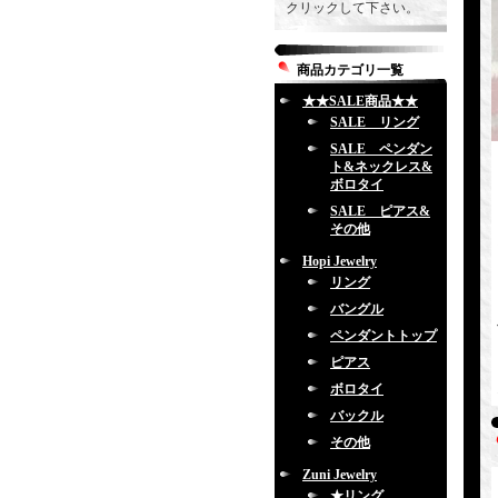
クリックして下さい。
商品カテゴリ一覧
★★SALE商品★★
SALE リング
SALE ペンダン
ト&ネックレス&
ボロタイ
SALE ピアス&
その他
Hopi Jewelry
リング
バングル
ペンダントトップ
ピアス
ボロタイ
バックル
その他
Zuni Jewelry
★リング