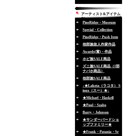
アーティスト&アイテム
別
PineRidge・Museum
Special・Collection
PineRidge・Push Item
他部族故人作家作品
Awards(賞)・作品
ホピ族SALE商品
ズニ族SALE商品（1部
ナバホ商品）
他部族SALE商品
↓★Lakota（ラコタ） S
ioux（スー）★↓
★Michael・Haskell
★Paul・Szabo
Barry・Johnson
★サンダーバードショ
ップファミリー★
★Frank・Patania・Sr