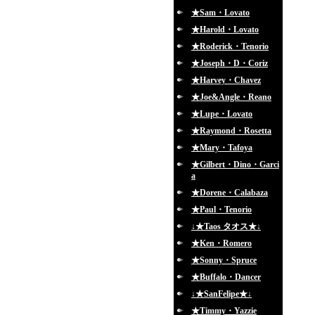
★Sam・Lovato
★Harold・Lovato
★Roderick・Tenorio
★Joseph・D・Coriz
★Harvey・Chavez
★Joe&Angle・Reano
★Lupe・Lovato
★Raymond・Rosetta
★Mary・Tafoya
★Gilbert・Dino・Garci
a
★Dorene・Calabaza
★Paul・Tenorio
↓★Taos タオス★↓
★Ken・Romero
★Sonny・Spruce
★Buffalo・Dancer
↓★SanFelipe★↓
★Timmy・Yazzie