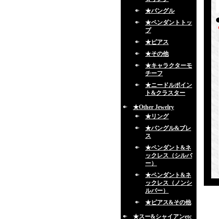
★バングル
★ペンダントトッ
プ
★ピアス
★その他
★キャラクターモ
チーフ
★ニードルポイン
ト&クラスター
★Other Jewelry
★リング
★バングル&ブレ
ス
★ペンダント&ネ
ックレス（シルバ
ー）
★ペンダント&ネ
ックレス（ノンシ
ルバー）
★ピアス&その他
★スー&シャイアンetc