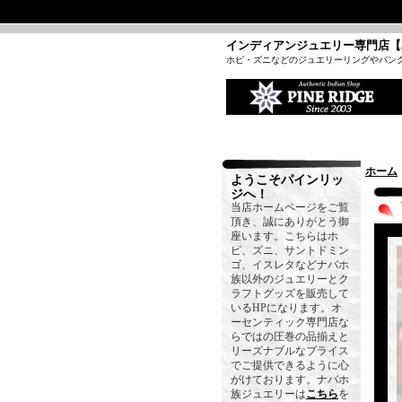
インディアンジュエリー専門店【
ホピ・ズニなどのジュエリーリングやバン
ホーム
ようこそパインリッ
ジへ！
当店ホームページをご覧
頂き、誠にありがとう御
座います。こちらはホ
ピ、ズニ、サントドミン
ゴ、イスレタなどナバホ
族以外のジュエリーとク
ラフトグッズを販売して
いるHPになります。オ
ーセンティック専門店な
らではの圧巻の品揃えと
リーズナブルなプライス
でご提供できるように心
がけております。ナバホ
族ジュエリーは
こちら
を