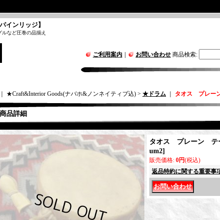
パインリッジ】
グルなど圧巻の品揃え
ご利用案内
｜
お問い合わせ
商品検索
:
｜ ★Craft&Interior Goods(ナバホ&ノンネイティブ込) >
★ドラム
｜
タオス プレー
商品詳細
タオス プレーン テ
um2
]
販売価格
:
0円
(税込)
返品特約に関する重要事