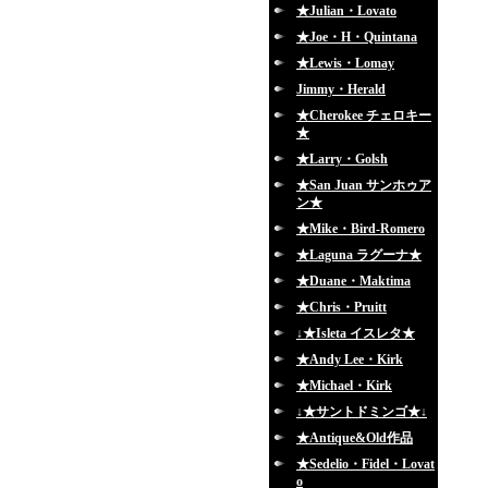
★Julian・Lovato
★Joe・H・Quintana
★Lewis・Lomay
Jimmy・Herald
★Cherokee チェロキー
★
★Larry・Golsh
★San Juan サンホゥア
ン★
★Mike・Bird-Romero
★Laguna ラグーナ★
★Duane・Maktima
★Chris・Pruitt
↓★Isleta イスレタ★
★Andy Lee・Kirk
★Michael・Kirk
↓★サントドミンゴ★↓
★Antique&Old作品
★Sedelio・Fidel・Lovat
o