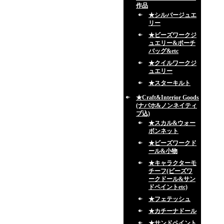
作品
★シルバージュエ
リー
★ビーズワークジ
ュエリー&ポーチ
バッグ&etc
★クイルワークジ
ュエリー
★スターキルト
★Craft&Interior Goods
(ナバホ&ノンネイティ
ブ込)
★スカル&ウォー
ボンネット
★ビーズワークド
ール&小物
★キャラクターモ
チーフ(ビーズワ
ークドール&サン
ドペイントetc)
★フェテッシュ
★カチーナドール
★サンドペイント