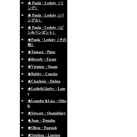
★ Paula・Leekity（リ
ング）
★ Paula・Leekity（バ
ングル）
★ Paula・Leekity（ピ
ン&ペンダント）
★Paula・Leekity（その
他）
★Tamara・Pinto
★Beverly・Etsate
★Virginia・Quam
★Bobby・Concho
★Charlotte・Dishta
★Leslie&Gladys・Lam
y
★Leander＆Lisa・Otho
le
★Stewart・Quandelacy
★Joan・Douglas
★Olivia・Panteah
★Stephen・Lonjose