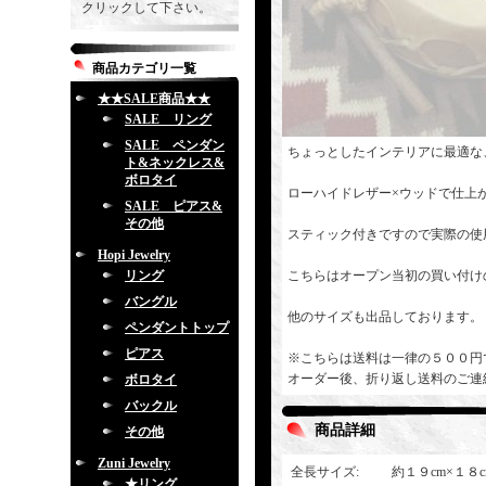
クリックして下さい。
商品カテゴリ一覧
★★SALE商品★★
SALE リング
SALE ペンダン
ちょっとしたインテリアに最適な
ト&ネックレス&
ボロタイ
ローハイドレザー×ウッドで仕上
SALE ピアス&
その他
スティック付きですので実際の使
Hopi Jewelry
リング
こちらはオープン当初の買い付け
バングル
他のサイズも出品しております。
ペンダントトップ
ピアス
※こちらは送料は一律の５００円
オーダー後、折り返し送料のご連
ボロタイ
バックル
商品詳細
その他
Zuni Jewelry
全長サイズ
:
約１９cm×１８
★リング