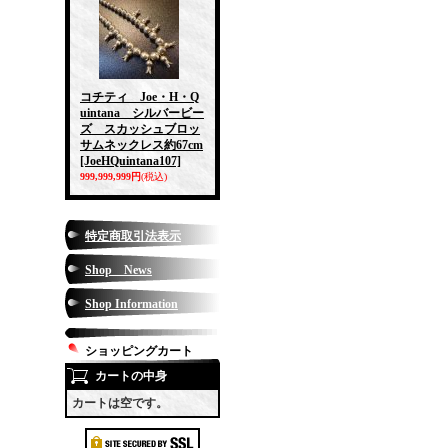
コチティ Joe・H・Q
uintana シルバービー
ズ スカッシュブロッ
サムネックレス約67cm
[JoeHQuintana107]
999,999,999円
(税込)
特定商取引法表示
Shop News
Shop Information
ショッピングカート
カートの中身
カートは空です。