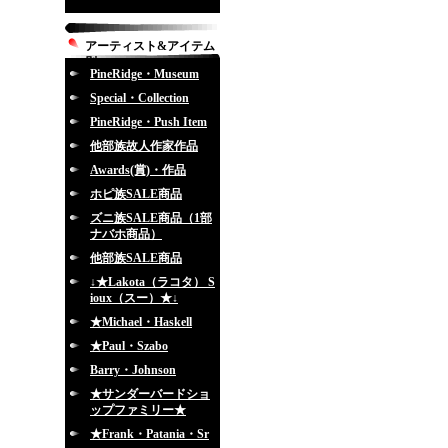
アーティスト&アイテム
別
PineRidge・Museum
Special・Collection
PineRidge・Push Item
他部族故人作家作品
Awards(賞)・作品
ホピ族SALE商品
ズニ族SALE商品（1部
ナバホ商品）
他部族SALE商品
↓★Lakota（ラコタ） S
ioux（スー）★↓
★Michael・Haskell
★Paul・Szabo
Barry・Johnson
★サンダーバードショ
ップファミリー★
★Frank・Patania・Sr