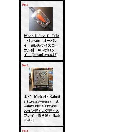
No.1
サントドミンゴ Julia
n・Lovato オーバレ
イ 超BIGサイズコー
ラル付 BIGボロタ
イ
[JulianLovato13]
No.2
ホピ Michael・Kaboti
e（Lomawywesa） A
watovi Visual Prayers
スタンディングディス
プレイ（置き物）
[kab
otie17]
No.3