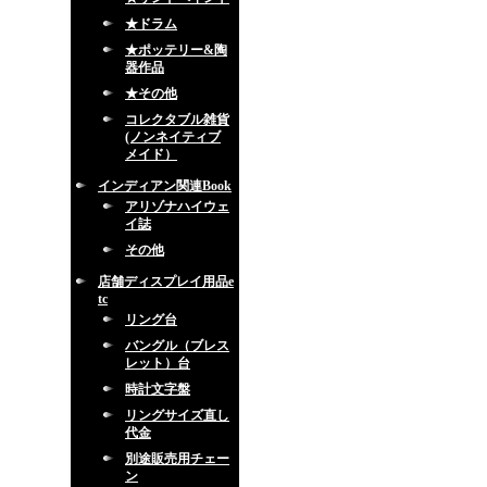
★ドラム
★ポッテリー&陶
器作品
★その他
コレクタブル雑貨
(ノンネイティブ
メイド）
インディアン関連Book
アリゾナハイウェ
イ誌
その他
店舗ディスプレイ用品e
tc
リング台
バングル（ブレス
レット）台
時計文字盤
リングサイズ直し
代金
別途販売用チェー
ン