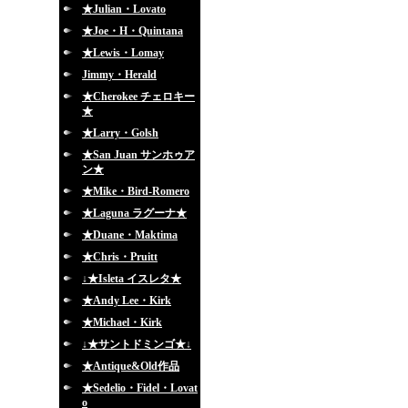
★Julian・Lovato
★Joe・H・Quintana
★Lewis・Lomay
Jimmy・Herald
★Cherokee チェロキー
★
★Larry・Golsh
★San Juan サンホゥア
ン★
★Mike・Bird-Romero
★Laguna ラグーナ★
★Duane・Maktima
★Chris・Pruitt
↓★Isleta イスレタ★
★Andy Lee・Kirk
★Michael・Kirk
↓★サントドミンゴ★↓
★Antique&Old作品
★Sedelio・Fidel・Lovat
o