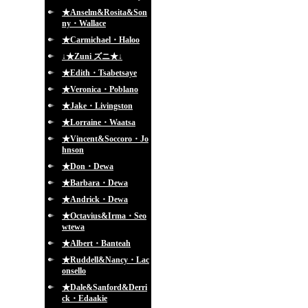
★Anselm&Rosita&Son
ny・Wallace
★Carmichael・Haloo
↓★Zuni ズニ★↓
★Edith・Tsabetsaye
★Veronica・Poblano
★Jake・Livingston
★Lorraine・Waatsa
★Vincent&Soccoro・Jo
hnson
★Don・Dewa
★Barbara・Dewa
★Andrick・Dewa
★Octavius&Irma・Seo
wtewa
★Albert・Banteah
★Ruddell&Nancy・Lac
onsello
★Dale&Sanford&Derri
ck・Edaakie