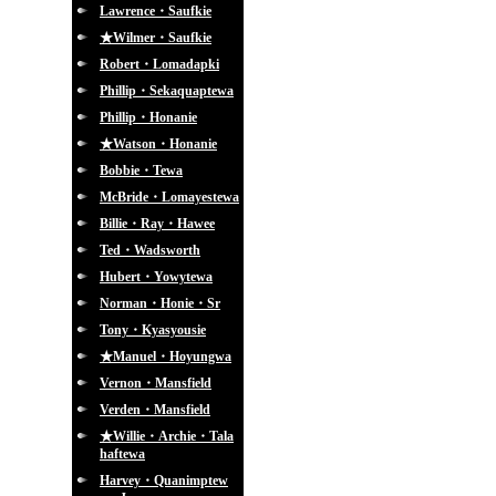
Lawrence・Saufkie
★Wilmer・Saufkie
Robert・Lomadapki
Phillip・Sekaquaptewa
Phillip・Honanie
★Watson・Honanie
Bobbie・Tewa
McBride・Lomayestewa
Billie・Ray・Hawee
Ted・Wadsworth
Hubert・Yowytewa
Norman・Honie・Sr
Tony・Kyasyousie
★Manuel・Hoyungwa
Vernon・Mansfield
Verden・Mansfield
★Willie・Archie・Tala
haftewa
Harvey・Quanimptew