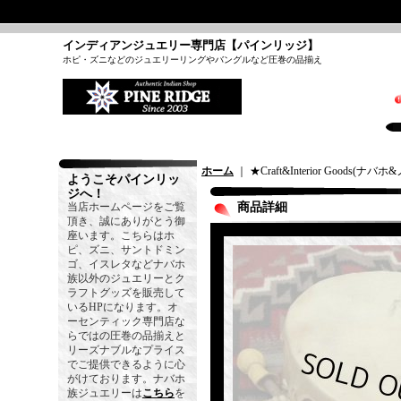
インディアンジュエリー専門店【パインリッジ】
ホピ・ズニなどのジュエリーリングやバングルなど圧巻の品揃え
ホーム
｜ ★Craft&Interior Goods(
ようこそパインリッ
ジへ！
当店ホームページをご覧
商品詳細
頂き、誠にありがとう御
座います。こちらはホ
ピ、ズニ、サントドミン
ゴ、イスレタなどナバホ
族以外のジュエリーとク
ラフトグッズを販売して
いるHPになります。オ
ーセンティック専門店な
らではの圧巻の品揃えと
リーズナブルなプライス
でご提供できるように心
がけております。ナバホ
族ジュエリーは
こちら
を