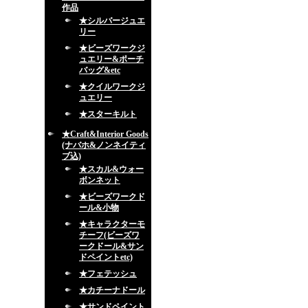
作品
★シルバージュエ
リー
★ビーズワークジ
ュエリー&ポーチ
バッグ&etc
★クイルワークジ
ュエリー
★スターキルト
★Craft&Interior Goods
(ナバホ&ノンネイティ
ブ込)
★スカル&ウォー
ボンネット
★ビーズワークド
ール&小物
★キャラクターモ
チーフ(ビーズワ
ークドール&サン
ドペイントetc)
★フェテッシュ
★カチーナドール
★サンドペイント