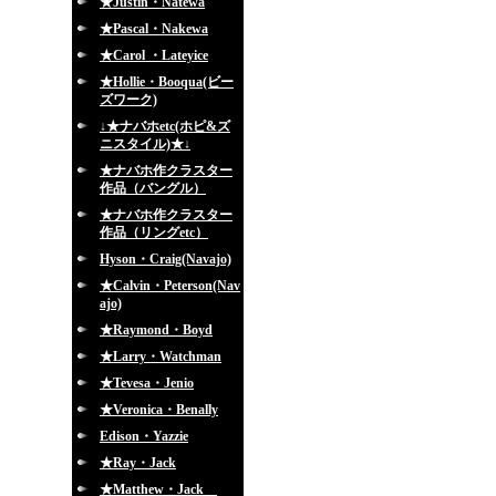
★Justin・Natewa
★Pascal・Nakewa
★Carol ・Lateyice
★Hollie・Booqua(ビー
ズワーク)
↓★ナバホetc(ホピ&ズ
ニスタイル)★↓
★ナバホ作クラスター
作品（バングル）
★ナバホ作クラスター
作品（リングetc）
Hyson・Craig(Navajo)
★Calvin・Peterson(Nav
ajo)
★Raymond・Boyd
★Larry・Watchman
★Tevesa・Jenio
★Veronica・Benally
Edison・Yazzie
★Ray・Jack
★Matthew・Jack