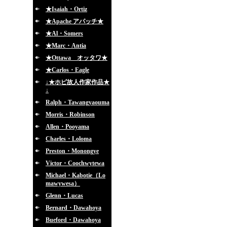
★Isaiah・Ortiz
★Apache アパッチ★
★Al・Somers
★Marc・Antia
★Ottawa オッタワ★
★Carlos・Eagle
↓★ホピ故人作家作品★
↓
Ralph・Tawangyaouma
Morris・Robinson
Allen・Pooyama
Charles・Loloma
Preston・Monongye
Victor・Coochwytewa
Michael・Kabotie（Lo
mawywesa）
Glenn・Lucas
Bernard・Dawahoya
Bueford・Dawahoya