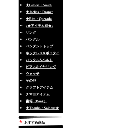
★Gilbert・Smith
★Joelias・Draper
★Rita・Quezada
↓★アイテム別★↓
リング
バングル
ペンダントトップ
ネックレス&ボロタイ
バックル&ベルト
ピアス&イヤリング
ウォッチ
その他
クラフトアイテム
チマヨアイテム
書籍（Book）
★Thanks・Soldout★
おすすめ商品