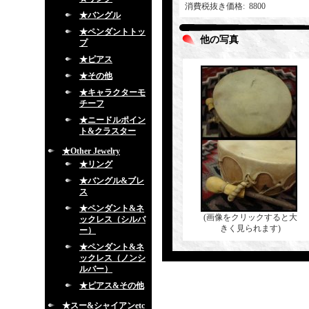
消費税抜き価格
:
8800
★バングル
★ペンダントトッ
他の写真
プ
★ピアス
★その他
★キャラクターモ
チーフ
★ニードルポイン
ト&クラスター
★Other Jewelry
★リング
★バングル&ブレ
ス
★ペンダント&ネ
(画像をクリックすると大
ックレス（シルバ
きく見られます)
ー）
★ペンダント&ネ
ックレス（ノンシ
ルバー）
★ピアス&その他
★スー&シャイアンetc