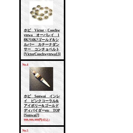
ホピ Victor・Coochw
ytewa オーバレイ 1
8K?14K?ゴールド&シ
ルバー カチーナダン
サー コンチョベルト
[VictorCoochwytewa13]
No.4
ホピ Sonwai インレ
イ ピンクコーラル&
アイボリー&ゴールド
ディバイダーetc TOP
[Sonwai7]
999,999,999円
(税込)
No.5