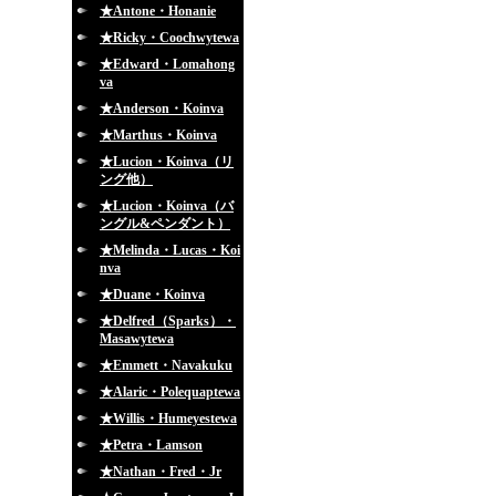
★Antone・Honanie
★Ricky・Coochwytewa
★Edward・Lomahong
va
★Anderson・Koinva
★Marthus・Koinva
★Lucion・Koinva（リ
ング他）
★Lucion・Koinva（バ
ングル&ペンダント）
★Melinda・Lucas・Koi
nva
★Duane・Koinva
★Delfred（Sparks）・
Masawytewa
★Emmett・Navakuku
★Alaric・Polequaptewa
★Willis・Humeyestewa
★Petra・Lamson
★Nathan・Fred・Jr