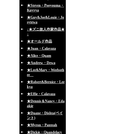
★Steven・Pooyouma・
Kuyvya
★Guy&Joe&Louie・Jo
sytewa
↓★ズニ故人作家作品★
↓
★オールド作品
★Juan・Calavaza
★Alice・Quam
★Andrew・Dewa
★Lee&Mary・Weeboth
ee
★Robert&Bernice・Lee
kya
★Effie・Calavaza
★Dennis＆Nancy・Eda
akie
★Duane・Dishta(ペイ
ント)
★Myron・Panteah
★Dickie・Quandelacy