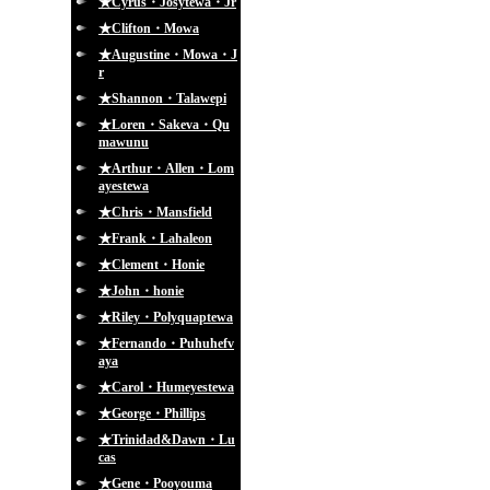
★Cyrus・Josytewa・Jr
★Clifton・Mowa
★Augustine・Mowa・J
r
★Shannon・Talawepi
★Loren・Sakeva・Qu
mawunu
★Arthur・Allen・Lom
ayestewa
★Chris・Mansfield
★Frank・Lahaleon
★Clement・Honie
★John・honie
★Riley・Polyquaptewa
★Fernando・Puhuhefv
aya
★Carol・Humeyestewa
★George・Phillips
★Trinidad&Dawn・Lu
cas
★Gene・Pooyouma