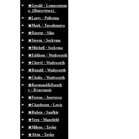
★Gerald・Lomaventem
a（Honwytewa）
★Larry・Polivema
★Mark・Tawahongva
★Darren・Silas
★Steven・Sockyma
★Mitchell・Sockyma
★Eddison・Wadsworth
★Cheryl・Wadsworth
★Ronald・Wadsworth
★Chales・Wadsworth
★Raymond&Doroth
y・Kyasyousie
★Ferron・Joseyesva
★Charleston・Lewis
★Ruben・Saufkie
★Vern・Mansfield
★Milson・Taylor
★Alvin・Taylor