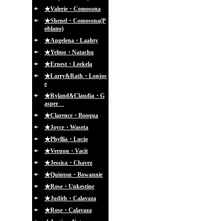
★Valerie・Comosona
★Shenel・Comosona(P
oblano)
★Angelena・Laahty
★Yelmo・Natachu
★Ernest・Leekela
★Larry&Rath・Lonjos
e
★Ryland&Claudia・G
asper
★Clarence・Booqua
★Joyce・Waseta
★Phyllia・Lucio
★Vernon・Vacit
★Jessica・Chavez
★Quinton・Bowannie
★Rose・Unkestine
★Judith・Calavaza
★Rose・Calavaza