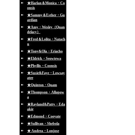
★Harlan＆Monica・Co
onsis
★Sammy＆Esther・Gu
ardian
★Amy・Wesley（Quan
delacy）
★Fred＆Lolita・Natach
u
★Tony&Ola・Eriacho
★Eldrick・Seowtewa
★Phyllis・Coonsis
★Susie&Faye・Lowsay
atee
★Quinton・Quam
★Thompson・Allapow
a
★Rayland&Patty・Eda
akie
★Edmond・Cooyate
★Sullivan・Shebola
★ Andrea・Lonjose