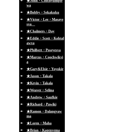
★John・Coochyumpte
wa
★Bobby・Sekakuku
★Victor・Lee・Masaye
sva
★Chalmers・Day
★Eddie・Scott・Kohtal
awva
★Philbert・Poseyesva
★Marcus・Coochwikvi
a
★Gary&Elsie・Yoyokie
★Jason・Takala
★Kevin・Takala
★Weaver・Selina
★Andrew・Saufkie
★Richard・Pawiki
★Ramon・Dalangyaw
ma
★Loren・Maha
★Brian・Kagenvema