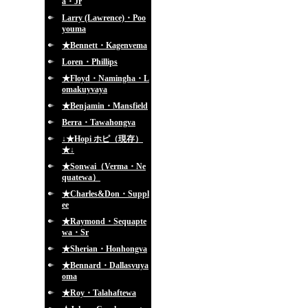
a・Jr
Larry (Lawrence)・Poo
youma
★Bennett・Kagenvema
Loren・Phillips
★Floyd・Namingha・L
omakuyvaya
★Benjamin・Mansfield
Berra・Tawahongva
↓★Hopi ホピ（現存）
★↓
★Sonwai（Verma・Ne
quatewa）
★Charles&Don・Suppl
ee
★Raymond・Sequapte
wa・Sr
★Sherian・Honhongva
★Bennard・Dallasvuya
oma
★Roy・Talahaftewa