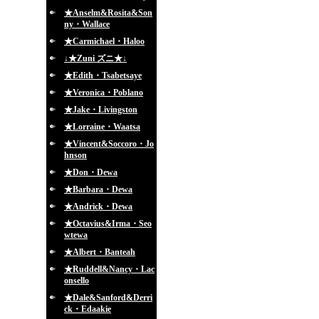
★Anselm&Rosita&Son
ny・Wallace
★Carmichael・Haloo
↓★Zuni ズニ★↓
★Edith・Tsabetsaye
★Veronica・Poblano
★Jake・Livingston
★Lorraine・Waatsa
★Vincent&Soccoro・Jo
hnson
★Don・Dewa
★Barbara・Dewa
★Andrick・Dewa
★Octavius&Irma・Seo
wtewa
★Albert・Banteah
★Ruddell&Nancy・Lac
onsello
★Dale&Sanford&Derri
ck・Edaakie