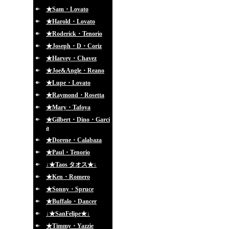
★Sam・Lovato
★Harold・Lovato
★Roderick・Tenorio
★Joseph・D・Coriz
★Harvey・Chavez
★Joe&Angle・Reano
★Lupe・Lovato
★Raymond・Rosetta
★Mary・Tafoya
★Gilbert・Dino・Garci
a
★Dorene・Calabaza
★Paul・Tenorio
↓★Taos タオス★↓
★Ken・Romero
★Sonny・Spruce
★Buffalo・Dancer
↓★SanFelipe★↓
★Timmy・Yazzie