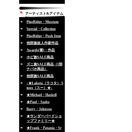
アーティスト&アイテム
別
PineRidge・Museum
Special・Collection
PineRidge・Push Item
他部族故人作家作品
Awards(賞)・作品
ホピ族SALE商品
ズニ族SALE商品（1部
ナバホ商品）
他部族SALE商品
↓★Lakota（ラコタ） S
ioux（スー）★↓
★Michael・Haskell
★Paul・Szabo
Barry・Johnson
★サンダーバードショ
ップファミリー★
★Frank・Patania・Sr