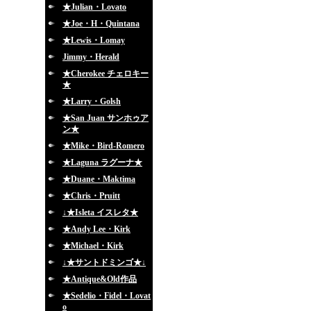
★Julian・Lovato
★Joe・H・Quintana
★Lewis・Lomay
Jimmy・Herald
★Cherokee チェロキー
★
★Larry・Golsh
★San Juan サンホゥア
ン★
★Mike・Bird-Romero
★Laguna ラグーナ★
★Duane・Maktima
★Chris・Pruitt
↓★Isleta イスレタ★
★Andy Lee・Kirk
★Michael・Kirk
↓★サントドミンゴ★↓
★Antique&Old作品
★Sedelio・Fidel・Lovat
o