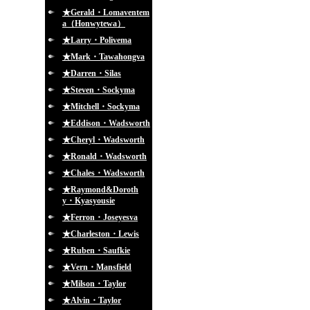
★Gerald・Lomaventem
a（Honwytewa）
★Larry・Polivema
★Mark・Tawahongva
★Darren・Silas
★Steven・Sockyma
★Mitchell・Sockyma
★Eddison・Wadsworth
★Cheryl・Wadsworth
★Ronald・Wadsworth
★Chales・Wadsworth
★Raymond&Doroth
y・Kyasyousie
★Ferron・Joseyesva
★Charleston・Lewis
★Ruben・Saufkie
★Vern・Mansfield
★Milson・Taylor
★Alvin・Taylor