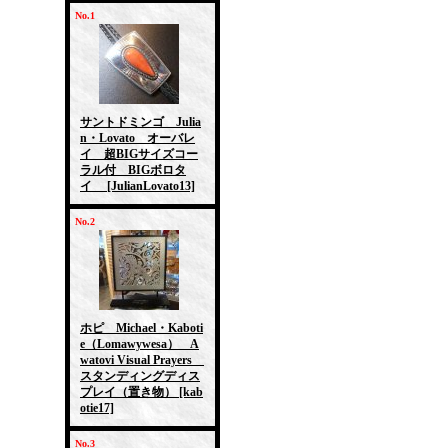
No.1
サントドミンゴ Julia
n・Lovato オーバレ
イ 超BIGサイズコー
ラル付 BIGボロタ
イ
[JulianLovato13]
No.2
ホピ Michael・Kaboti
e（Lomawywesa） A
watovi Visual Prayers
スタンディングディス
プレイ（置き物）
[kab
otie17]
No.3