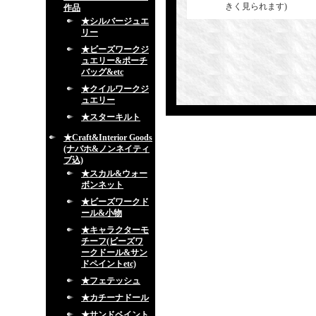
きく見られます)
作品
★シルバージュエ
リー
★ビーズワークジ
ュエリー&ポーチ
バッグ&etc
★クイルワークジ
ュエリー
★スターキルト
★Craft&Interior Goods
(ナバホ&ノンネイティ
ブ込)
★スカル&ウォー
ボンネット
★ビーズワークド
ール&小物
★キャラクターモ
チーフ(ビーズワ
ークドール&サン
ドペイントetc)
★フェテッシュ
★カチーナドール
★サンドペイント