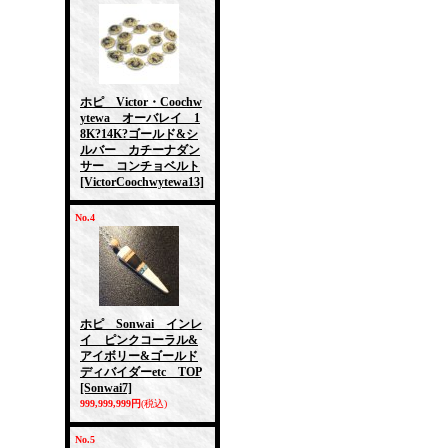
ホピ Victor・Coochw
ytewa オーバレイ 1
8K?14K?ゴールド&シ
ルバー カチーナダン
サー コンチョベルト
[VictorCoochwytewa13]
No.4
ホピ Sonwai インレ
イ ピンクコーラル&
アイボリー&ゴールド
ディバイダーetc TOP
[Sonwai7]
999,999,999円
(税込)
No.5