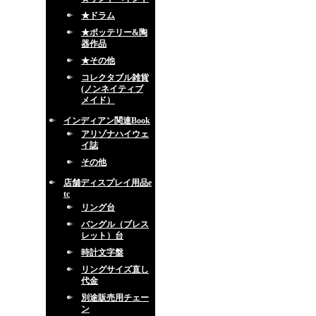
★ドラム
★ポッテリー&陶
器作品
★その他
コレクタブル雑貨
(ノンネイティブ
メイド）
インディアン関連Book
アリゾナハイウェ
イ誌
その他
店舗ディスプレイ用品e
tc
リング台
バングル（ブレス
レット）台
時計文字盤
リングサイズ直し
代金
別途販売用チェー
ン