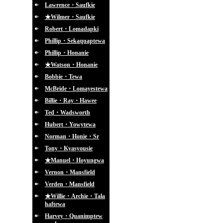
Lawrence・Saufkie
★Wilmer・Saufkie
Robert・Lomadapki
Phillip・Sekaquaptewa
Phillip・Honanie
★Watson・Honanie
Bobbie・Tewa
McBride・Lomayestewa
Billie・Ray・Hawee
Ted・Wadsworth
Hubert・Yowytewa
Norman・Honie・Sr
Tony・Kyasyousie
★Manuel・Hoyungwa
Vernon・Mansfield
Verden・Mansfield
★Willie・Archie・Tala
haftewa
Harvey・Quanimptew