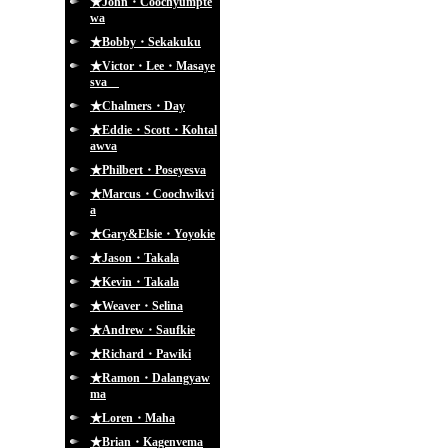
★John・Coochyumpte
wa
★Bobby・Sekakuku
★Victor・Lee・Masaye
sva
★Chalmers・Day
★Eddie・Scott・Kohtal
awva
★Philbert・Poseyesva
★Marcus・Coochwikvi
a
★Gary&Elsie・Yoyokie
★Jason・Takala
★Kevin・Takala
★Weaver・Selina
★Andrew・Saufkie
★Richard・Pawiki
★Ramon・Dalangyaw
ma
★Loren・Maha
★Brian・Kagenvema