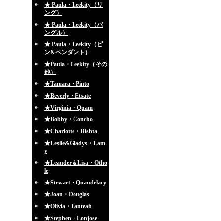
★ Paula・Leekity（リ
ング）
★ Paula・Leekity（バ
ングル）
★ Paula・Leekity（ピ
ン&ペンダント）
★Paula・Leekity（その
他）
★Tamara・Pinto
★Beverly・Etsate
★Virginia・Quam
★Bobby・Concho
★Charlotte・Dishta
★Leslie&Gladys・Lam
y
★Leander＆Lisa・Otho
le
★Stewart・Quandelacy
★Joan・Douglas
★Olivia・Panteah
★Stephen・Lonjose