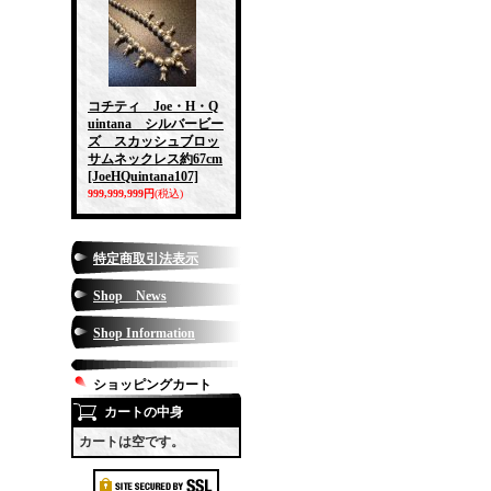
コチティ Joe・H・Q
uintana シルバービー
ズ スカッシュブロッ
サムネックレス約67cm
[JoeHQuintana107]
999,999,999円
(税込)
特定商取引法表示
Shop News
Shop Information
ショッピングカート
カートの中身
カートは空です。