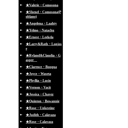
★Valerie・Comosona
★Shenel・Comosona(P
oblano)
★Angelena・Laahty
★Yelmo・Natachu
★Ernest・Leekela
★Larry&Rath・Lonjos
e
★Ryland&Claudia・G
asper
★Clarence・Booqua
★Joyce・Waseta
★Phyllia・Lucio
★Vernon・Vacit
★Jessica・Chavez
★Quinton・Bowannie
★Rose・Unkestine
★Judith・Calavaza
★Rose・Calavaza