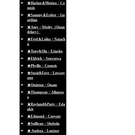
★Harlan＆Monica・Co
onsis
★Sammy＆Esther・Gu
ardian
★Amy・Wesley（Quan
delacy）
★Fred＆Lolita・Natach
u
★Tony&Ola・Eriacho
★Eldrick・Seowtewa
★Phyllis・Coonsis
★Susie&Faye・Lowsay
atee
★Quinton・Quam
★Thompson・Allapow
a
★Rayland&Patty・Eda
akie
★Edmond・Cooyate
★Sullivan・Shebola
★ Andrea・Lonjose