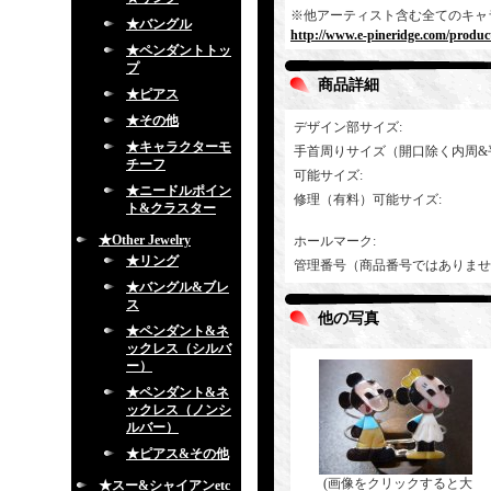
※他アーティスト含む全てのキャ
★バングル
http://www.e-pineridge.com/product
★ペンダントトッ
プ
商品詳細
★ピアス
★その他
デザイン部サイズ
:
★キャラクターモ
手首周りサイズ（開口除く内周&
チーフ
可能サイズ
:
★ニードルポイン
修理（有料）可能サイズ
:
ト&クラスター
★Other Jewelry
ホールマーク
:
★リング
管理番号（商品番号ではありませ
★バングル&ブレ
ス
他の写真
★ペンダント&ネ
ックレス（シルバ
ー）
★ペンダント&ネ
ックレス（ノンシ
ルバー）
★ピアス&その他
(画像をクリックすると大
★スー&シャイアンetc