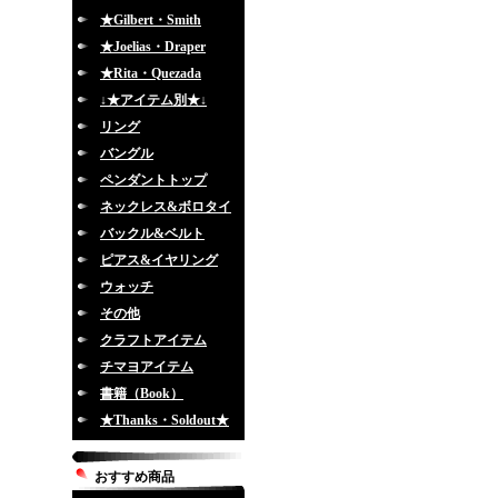
★Gilbert・Smith
★Joelias・Draper
★Rita・Quezada
↓★アイテム別★↓
リング
バングル
ペンダントトップ
ネックレス&ボロタイ
バックル&ベルト
ピアス&イヤリング
ウォッチ
その他
クラフトアイテム
チマヨアイテム
書籍（Book）
★Thanks・Soldout★
おすすめ商品