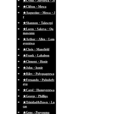
★Cyrus・Josytewa・Jr
★Clifton・Mowa
★Augustine・Mowa・J
r
★Shannon・Talawepi
★Loren・Sakeva・Qu
mawunu
★Arthur・Allen・Lom
ayestewa
★Chris・Mansfield
★Frank・Lahaleon
★Clement・Honie
★John・honie
★Riley・Polyquaptewa
★Fernando・Puhuhefv
aya
★Carol・Humeyestewa
★George・Phillips
★Trinidad&Dawn・Lu
cas
★Gene・Pooyouma