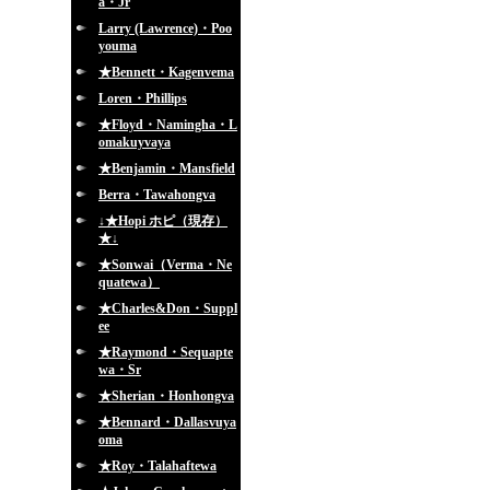
a・Jr
Larry (Lawrence)・Poo
youma
★Bennett・Kagenvema
Loren・Phillips
★Floyd・Namingha・L
omakuyvaya
★Benjamin・Mansfield
Berra・Tawahongva
↓★Hopi ホピ（現存）
★↓
★Sonwai（Verma・Ne
quatewa）
★Charles&Don・Suppl
ee
★Raymond・Sequapte
wa・Sr
★Sherian・Honhongva
★Bennard・Dallasvuya
oma
★Roy・Talahaftewa