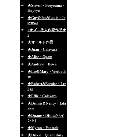
★Steven・Pooyouma・
Kuyvya
★Guy&Joe&Louie・Jo
sytewa
↓★ズニ故人作家作品★
↓
★オールド作品
★Juan・Calavaza
★Alice・Quam
★Andrew・Dewa
★Lee&Mary・Weeboth
ee
★Robert&Bernice・Lee
kya
★Effie・Calavaza
★Dennis＆Nancy・Eda
akie
★Duane・Dishta(ペイ
ント)
★Myron・Panteah
★Dickie・Quandelacy