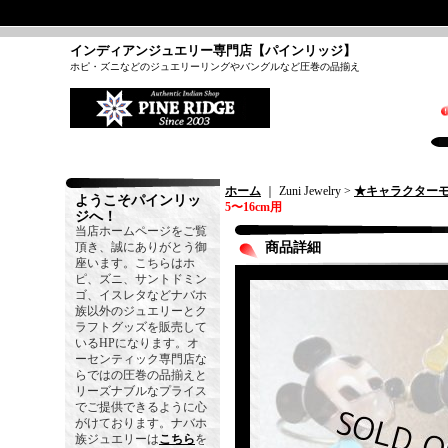
インディアンジュエリー専門店【パインリッジ】
ホピ・ズニなどのジュエリーリングやバングルなど圧巻の品揃え
ホーム
｜ Zuni Jewelry >
★キャラクター
ようこそパインリッ
5〜16cm用
ジへ！
当店ホームページをご覧
頂き、誠にありがとう御
商品詳細
座います。こちらはホ
ピ、ズニ、サントドミン
ゴ、イスレタなどナバホ
族以外のジュエリーとク
ラフトグッズを販売して
いるHPになります。オ
ーセンティック専門店な
らではの圧巻の品揃えと
リーズナブルなプライス
でご提供できるように心
がけております。ナバホ
族ジュエリーは
こちら
を