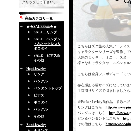
クリックして下さい。
商品カテゴリ一覧
★★SALE商品★★
SALE リング
SALE ペンダン
ト&ネックレス&
こちらはズニ族の人気アーティス
ボロタイ
キャラクターシリーズを製作して
SALE ピアス&
人気のミッキー、ミニー、スヌー
その他
様々なキャラクタや、スペシャル
Hopi Jewelry
こちらは全身フルボディー「ミッ
リング
バングル
存在感ある幅サイズになっていま
ペンダントトップ
手首周りサイズで悩まれましたら
ピアス
※Paula・Leekity氏作品
ボロタイ
リングはこちら
http://www.e-pi
バックル
バングルはこちら
http://www.e-
その他
ピン＆ペンダントはこちら
http
その他はこちら
http://www.e-pi
Zuni Jewelry
★リング