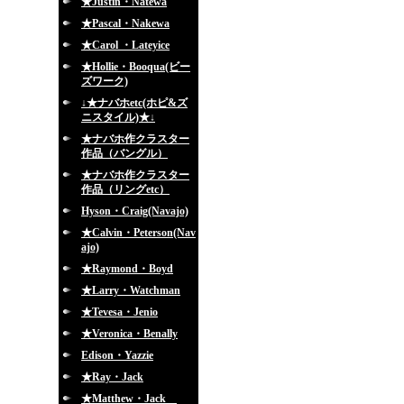
★Justin・Natewa
★Pascal・Nakewa
★Carol ・Lateyice
★Hollie・Booqua(ビー
ズワーク)
↓★ナバホetc(ホピ&ズ
ニスタイル)★↓
★ナバホ作クラスター
作品（バングル）
★ナバホ作クラスター
作品（リングetc）
Hyson・Craig(Navajo)
★Calvin・Peterson(Nav
ajo)
★Raymond・Boyd
★Larry・Watchman
★Tevesa・Jenio
★Veronica・Benally
Edison・Yazzie
★Ray・Jack
★Matthew・Jack