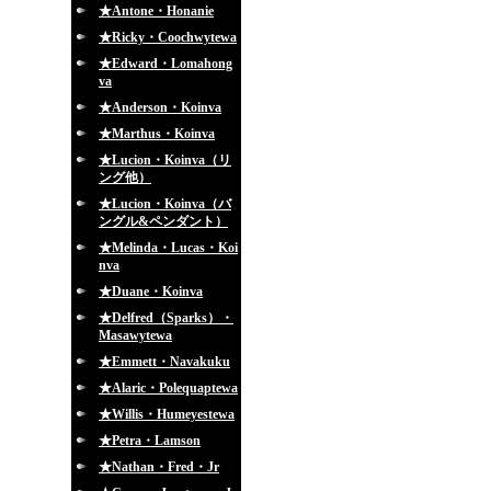
★Antone・Honanie
★Ricky・Coochwytewa
★Edward・Lomahong
va
★Anderson・Koinva
★Marthus・Koinva
★Lucion・Koinva（リ
ング他）
★Lucion・Koinva（バ
ングル&ペンダント）
★Melinda・Lucas・Koi
nva
★Duane・Koinva
★Delfred（Sparks）・
Masawytewa
★Emmett・Navakuku
★Alaric・Polequaptewa
★Willis・Humeyestewa
★Petra・Lamson
★Nathan・Fred・Jr