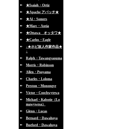
★Isaiah・Ortiz
★Apache アパッチ★
★Al・Somers
★Marc・Antia
★Ottawa オッタワ★
★Carlos・Eagle
↓★ホピ故人作家作品★
↓
Ralph・Tawangyaouma
Morris・Robinson
Allen・Pooyama
Charles・Loloma
Preston・Monongye
Victor・Coochwytewa
Michael・Kabotie（Lo
mawywesa）
Glenn・Lucas
Bernard・Dawahoya
Bueford・Dawahoya