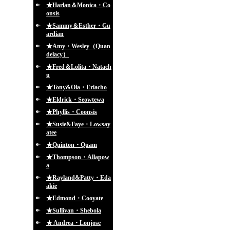
★Harlan＆Monica・Co
onsis
★Sammy＆Esther・Gu
ardian
★Amy・Wesley（Quan
delacy）
★Fred＆Lolita・Natach
u
★Tony&Ola・Eriacho
★Eldrick・Seowtewa
★Phyllis・Coonsis
★Susie&Faye・Lowsay
atee
★Quinton・Quam
★Thompson・Allapow
a
★Rayland&Patty・Eda
akie
★Edmond・Cooyate
★Sullivan・Shebola
★ Andrea・Lonjose