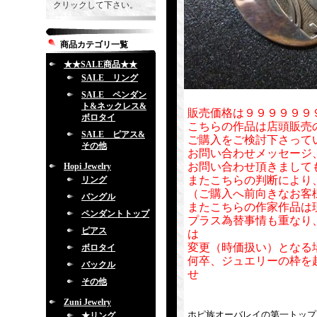
クリックして下さい。
商品カテゴリ一覧
★★SALE商品★★
SALE リング
SALE ペンダン
ト&ネックレス&
販売価格は９９９９９９
ボロタイ
こちらの作品は店頭販売
SALE ピアス&
ご購入をご検討下さって
その他
お問い合わせメッセージ
お問い合わせ頂きまして
Hopi Jewelry
またこちらの判断により
リング
（ご購入へ前向きなお客
バングル
またこちらの作家作品は
ペンダントトップ
プラス為替事情も重なり
ピアス
は
変更（時価扱い）となる
ボロタイ
何卒、ジュエリーの枠を
バックル
せ
その他
Zuni Jewelry
ホピ族オーバレイの第一トップ
★リング