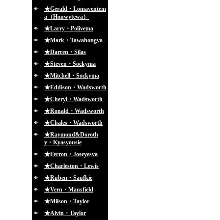
★Gerald・Lomaventem
a（Honwytewa）
★Larry・Polivema
★Mark・Tawahongva
★Darren・Silas
★Steven・Sockyma
★Mitchell・Sockyma
★Eddison・Wadsworth
★Cheryl・Wadsworth
★Ronald・Wadsworth
★Chales・Wadsworth
★Raymond&Doroth
y・Kyasyousie
★Ferron・Joseyesva
★Charleston・Lewis
★Ruben・Saufkie
★Vern・Mansfield
★Milson・Taylor
★Alvin・Taylor