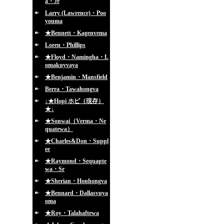
a・Jr
Larry (Lawrence)・Poo
youma
★Bennett・Kagenvema
Loren・Phillips
★Floyd・Namingha・L
omakuyvaya
★Benjamin・Mansfield
Berra・Tawahongva
↓★Hopi ホピ（現存）
★↓
★Sonwai（Verma・Ne
quatewa）
★Charles&Don・Suppl
ee
★Raymond・Sequapte
wa・Sr
★Sherian・Honhongva
★Bennard・Dallasvuya
oma
★Roy・Talahaftewa