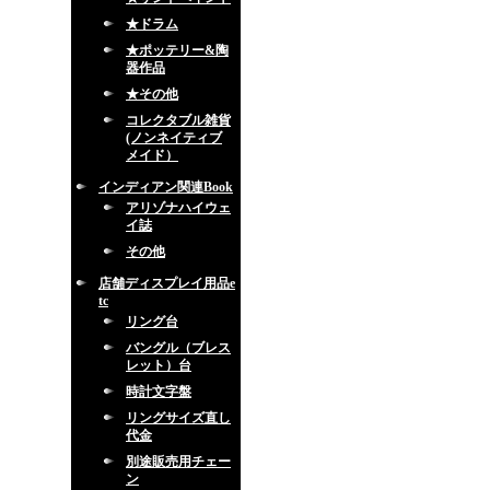
★ドラム
★ポッテリー&陶
器作品
★その他
コレクタブル雑貨
(ノンネイティブ
メイド）
インディアン関連Book
アリゾナハイウェ
イ誌
その他
店舗ディスプレイ用品e
tc
リング台
バングル（ブレス
レット）台
時計文字盤
リングサイズ直し
代金
別途販売用チェー
ン