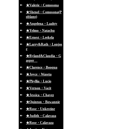
★Valerie・Comosona
★Shenel・Comosona(P
oblano)
★Angelena・Laahty
★Yelmo・Natachu
★Ernest・Leekela
★Larry&Rath・Lonjos
e
★Ryland&Claudia・G
asper
★Clarence・Booqua
★Joyce・Waseta
★Phyllia・Lucio
★Vernon・Vacit
★Jessica・Chavez
★Quinton・Bowannie
★Rose・Unkestine
★Judith・Calavaza
★Rose・Calavaza