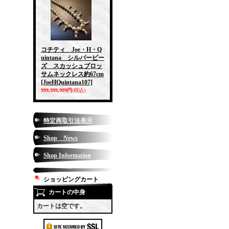
コチティ Joe・H・Q
uintana シルバービー
ズ スカッシュブロッ
サムネックレス約67cm
[JoeHQuintana107]
999,999,999円
(税込)
特定商取引法表示
Shop News
Shop Information
ショッピングカート
カートの中身
カートは空です。