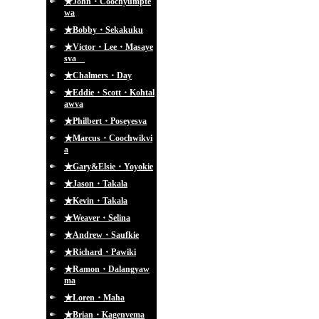
★John・Coochyumpte
wa
★Bobby・Sekakuku
★Victor・Lee・Masaye
sva
★Chalmers・Day
★Eddie・Scott・Kohtal
awva
★Philbert・Poseyesva
★Marcus・Coochwikvi
a
★Gary&Elsie・Yoyokie
★Jason・Takala
★Kevin・Takala
★Weaver・Selina
★Andrew・Saufkie
★Richard・Pawiki
★Ramon・Dalangyaw
ma
★Loren・Maha
★Brian・Kagenvema