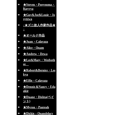
★Steven・Pooyouma・
Kuyvya
★Guy&Joe&Louie・Jo
sytewa
↓★ズニ故人作家作品★
↓
★オールド作品
★Juan・Calavaza
★Alice・Quam
★Andrew・Dewa
★Lee&Mary・Weeboth
ee
★Robert&Bernice・Lee
kya
★Effie・Calavaza
★Dennis＆Nancy・Eda
akie
★Duane・Dishta(ペイ
ント)
★Myron・Panteah
★Dickie・Quandelacy