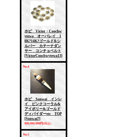
ホピ Victor・Coochw
ytewa オーバレイ 1
8K?14K?ゴールド&シ
ルバー カチーナダン
サー コンチョベルト
[VictorCoochwytewa13]
No.4
ホピ Sonwai インレ
イ ピンクコーラル&
アイボリー&ゴールド
ディバイダーetc TOP
[Sonwai7]
999,999,999円
(税込)
No.5