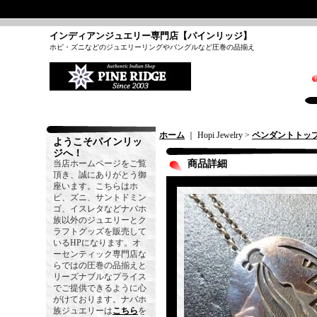
インディアンジュエリー専門店【パインリッジ】
ホピ・ズニなどのジュエリーリングやバングルなど圧巻の品揃え
ホーム
｜ Hopi Jewelry >
ペンダントトッ
ようこそパインリッ
ジへ！
当店ホームページをご覧
商品詳細
頂き、誠にありがとう御
座います。こちらはホ
ピ、ズニ、サントドミン
ゴ、イスレタなどナバホ
族以外のジュエリーとク
ラフトグッズを販売して
いるHPになります。オ
ーセンティック専門店な
らではの圧巻の品揃えと
リーズナブルなプライス
でご提供できるように心
がけております。ナバホ
族ジュエリーは
こちら
を