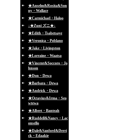
★Anselm&Rosita&Son
ny・Wallace
★Carmichael・Haloo
↓★Zuni ズニ★↓
★Edith・Tsabetsaye
★Veronica・Poblano
★Jake・Livingston
★Lorraine・Waatsa
★Vincent&Soccoro・Jo
hnson
★Don・Dewa
★Barbara・Dewa
★Andrick・Dewa
★Octavius&Irma・Seo
wtewa
★Albert・Banteah
★Ruddell&Nancy・Lac
onsello
★Dale&Sanford&Derri
ck・Edaakie