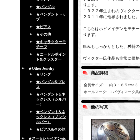
ります。
★バングル
１９２２年生まれのヴィクター
★ペンダントトッ
２０１１年に他界されました。
プ
★ピアス
こちらはホピメイデンをモチー
★その他
ります。
★キャラクターモ
厚みもしっかりとした、独特の
チーフ
★ニードルポイン
ヴィクター氏作品も非常に価格
ト&クラスター
★Other Jewelry
商品詳細
★リング
★バングル&ブレ
全長サイズ
:
約３・８５cm×３
ス
ホールマーク
:
コパヴィマーク共
★ペンダント&ネ
ックレス（シルバ
ー）
他の写真
★ペンダント&ネ
ックレス（ノンシ
ルバー）
★ピアス&その他
★スー&シャイアンetc