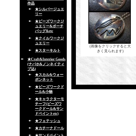
作品
★シルバージュエ
リー
★ビーズワークジ
ュエリー&ポーチ
バッグ&etc
★クイルワークジ
ュエリー
(画像をクリックすると大
★スターキルト
きく見られます)
★Craft&Interior Goods
(ナバホ&ノンネイティ
ブ込)
★スカル&ウォー
ボンネット
★ビーズワークド
ール&小物
★キャラクターモ
チーフ(ビーズワ
ークドール&サン
ドペイントetc)
★フェテッシュ
★カチーナドール
★サンドペイント