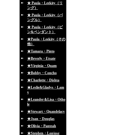
★ Paula・Leekity（リ
ング）
★ Paula・Leekity（バ
ングル）
★ Paula・Leekity（ピ
ン&ペンダント）
★Paula・Leekity（その
他）
★Tamara・Pinto
★Beverly・Etsate
★Virginia・Quam
★Bobby・Concho
★Charlotte・Dishta
★Leslie&Gladys・Lam
y
★Leander＆Lisa・Otho
le
★Stewart・Quandelacy
★Joan・Douglas
★Olivia・Panteah
★Stephen・Lonjose