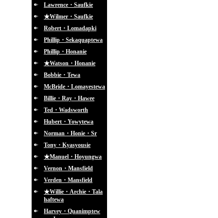
Lawrence・Saufkie
★Wilmer・Saufkie
Robert・Lomadapki
Phillip・Sekaquaptewa
Phillip・Honanie
★Watson・Honanie
Bobbie・Tewa
McBride・Lomayestewa
Billie・Ray・Hawee
Ted・Wadsworth
Hubert・Yowytewa
Norman・Honie・Sr
Tony・Kyasyousie
★Manuel・Hoyungwa
Vernon・Mansfield
Verden・Mansfield
★Willie・Archie・Tala
haftewa
Harvey・Quanimptew