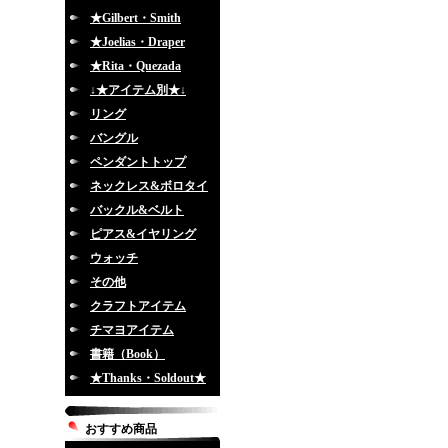
★Gilbert・Smith
★Joelias・Draper
★Rita・Quezada
↓★アイテム別★↓
リング
バングル
ペンダントトップ
ネックレス&ボロタイ
バックル&ベルト
ピアス&イヤリング
ウォッチ
その他
クラフトアイテム
チマヨアイテム
書籍（Book）
★Thanks・Soldout★
おすすめ商品