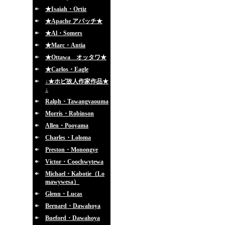
★Isaiah・Ortiz
★Apache アパッチ★
★Al・Somers
★Marc・Antia
★Ottawa オッタワ★
★Carlos・Eagle
↓★ホピ故人作家作品★
↓
Ralph・Tawangyaouma
Morris・Robinson
Allen・Pooyama
Charles・Loloma
Preston・Monongye
Victor・Coochwytewa
Michael・Kabotie（Lo
mawywesa）
Glenn・Lucas
Bernard・Dawahoya
Bueford・Dawahoya