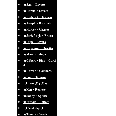
★Sam・Lovato
★Harold・Lovato
★Roderick・Tenorio
★Joseph・D・Coriz
★Harvey・Chavez
★Joe&Angle・Reano
★Lupe・Lovato
★Raymond・Rosetta
★Mary・Tafoya
★Gilbert・Dino・Garci
a
★Dorene・Calabaza
★Paul・Tenorio
↓★Taos タオス★↓
★Ken・Romero
★Sonny・Spruce
★Buffalo・Dancer
↓★SanFelipe★↓
★Timmy・Yazzie