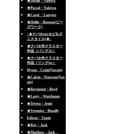
★Justin・Natewa
★Pascal・Nakewa
★Carol ・Lateyice
★Hollie・Booqua(ビー
ズワーク)
↓★ナバホetc(ホピ&ズ
ニスタイル)★↓
★ナバホ作クラスター
作品（バングル）
★ナバホ作クラスター
作品（リングetc）
Hyson・Craig(Navajo)
★Calvin・Peterson(Nav
ajo)
★Raymond・Boyd
★Larry・Watchman
★Tevesa・Jenio
★Veronica・Benally
Edison・Yazzie
★Ray・Jack
★Matthew・Jack