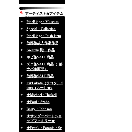
アーティスト&アイテム
別
PineRidge・Museum
Special・Collection
PineRidge・Push Item
他部族故人作家作品
Awards(賞)・作品
ホピ族SALE商品
ズニ族SALE商品（1部
ナバホ商品）
他部族SALE商品
↓★Lakota（ラコタ） S
ioux（スー）★↓
★Michael・Haskell
★Paul・Szabo
Barry・Johnson
★サンダーバードショ
ップファミリー★
★Frank・Patania・Sr