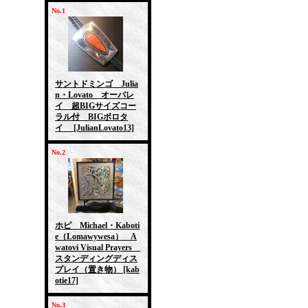
No.1
サントドミンゴ Julia
n・Lovato オーバレ
イ 超BIGサイズコー
ラル付 BIGボロタ
イ
[JulianLovato13]
No.2
ホピ Michael・Kaboti
e（Lomawywesa） A
watovi Visual Prayers
スタンディングディス
プレイ（置き物）
[kab
otie17]
No.3