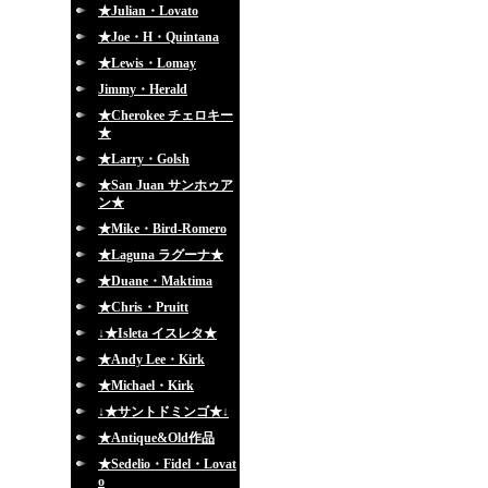
★Julian・Lovato
★Joe・H・Quintana
★Lewis・Lomay
Jimmy・Herald
★Cherokee チェロキー
★
★Larry・Golsh
★San Juan サンホゥア
ン★
★Mike・Bird-Romero
★Laguna ラグーナ★
★Duane・Maktima
★Chris・Pruitt
↓★Isleta イスレタ★
★Andy Lee・Kirk
★Michael・Kirk
↓★サントドミンゴ★↓
★Antique&Old作品
★Sedelio・Fidel・Lovat
o