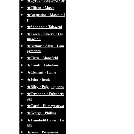
★Cyrus・Josytewa・Jr
★Clifton・Mowa
★Augustine・Mowa・J
r
★Shannon・Talawepi
★Loren・Sakeva・Qu
mawunu
★Arthur・Allen・Lom
ayestewa
★Chris・Mansfield
★Frank・Lahaleon
★Clement・Honie
★John・honie
★Riley・Polyquaptewa
★Fernando・Puhuhefv
aya
★Carol・Humeyestewa
★George・Phillips
★Trinidad&Dawn・Lu
cas
★Gene・Pooyouma