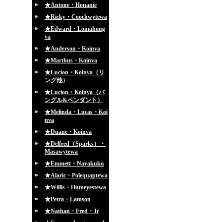
★Antone・Honanie
★Ricky・Coochwytewa
★Edward・Lomahong
va
★Anderson・Koinva
★Marthus・Koinva
★Lucion・Koinva（リ
ング他）
★Lucion・Koinva（バ
ングル&ペンダント）
★Melinda・Lucas・Koi
nva
★Duane・Koinva
★Delfred（Sparks）・
Masawytewa
★Emmett・Navakuku
★Alaric・Polequaptewa
★Willis・Humeyestewa
★Petra・Lamson
★Nathan・Fred・Jr