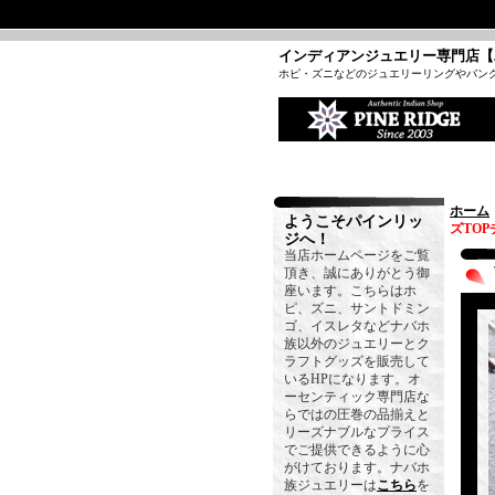
インディアンジュエリー専門店【
ホピ・ズニなどのジュエリーリングやバン
ホーム
ようこそパインリッ
ズTO
ジへ！
当店ホームページをご覧
頂き、誠にありがとう御
座います。こちらはホ
ピ、ズニ、サントドミン
ゴ、イスレタなどナバホ
族以外のジュエリーとク
ラフトグッズを販売して
いるHPになります。オ
ーセンティック専門店な
らではの圧巻の品揃えと
リーズナブルなプライス
でご提供できるように心
がけております。ナバホ
族ジュエリーは
こちら
を