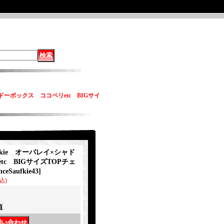
シャドーボックス ココペリetc BIGサイ
ufkie オーバレイ×シャド
c BIGサイズTOPチェ
nceSaufkie43
]
込)
項