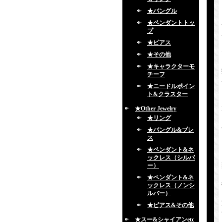
★バングル
★ペンダントトッ
プ
★ピアス
★その他
★キャラクターモ
チーフ
★ニードルポイン
ト&クラスター
★Other Jewelry
★リング
★バングル&ブレ
ス
★ペンダント&ネ
ックレス（シルバ
ー）
★ペンダント&ネ
ックレス（ノンシ
ルバー）
★ピアス&その他
★スー&シャイアンetc