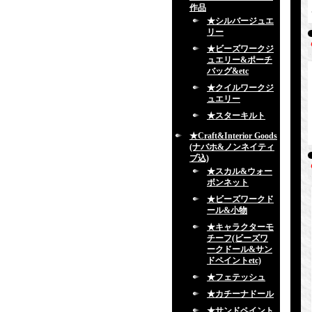
作品
★シルバージュエ
リー
★ビーズワークジ
ュエリー&ポーチ
バッグ&etc
★クイルワークジ
ュエリー
★スターキルト
★Craft&Interior Goods
(ナバホ&ノンネイティ
ブ込)
★スカル&ウォー
ボンネット
★ビーズワークド
ール&小物
★キャラクターモ
チーフ(ビーズワ
ークドール&サン
ドペイントetc)
★フェテッシュ
★カチーナドール
★サンドペイント