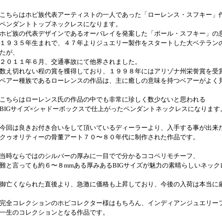
こちらはホピ族代表アーティストの一人であった「ローレンス・スフキー」
ペンダントトップネックレスになります。
ホピ族の代表デザインであるオーバレイを発案した「ポール・スフキー」の
１９３５年生まれで、４７年よりジュエリー製作をスタートした大ベテラン
たが、
２０１１年６月、交通事故にて他界されました。
数え切れない程の賞を獲得しており、１９９８年にはアリゾナ州栄誉賞を受
ベアー種族であるローレンスの作品は、主に癒しの意味を持つベアーがよく
こちらはローレンス氏の作品の中でも非常に珍しく数少ないと思われる
BIGサイズ×シャドーボックスで仕上がったペンダントネックレスになります
今回は良きお付き合いをして頂いているディーラーより、入手する事が出来
クゥオリティーの骨董アート７０〜８０年代に制作された作品です。
当時ならではのシルバーの厚みに一目でで分かるココペリモチーフ、
難と言っても約６〜８mmある厚みあるBIGサイズが魅力の素晴らしいネック
御亡くなられた直後より、急激に価格も上昇しており、今後の入荷は本当に
完全コレクションのホピコレクター様はもちろん、インディアンジュエリー
一生のコレクションとなる作品です。