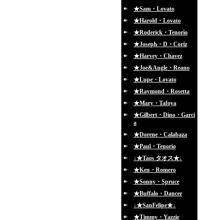
★Sam・Lovato
★Harold・Lovato
★Roderick・Tenorio
★Joseph・D・Coriz
★Harvey・Chavez
★Joe&Angle・Reano
★Lupe・Lovato
★Raymond・Rosetta
★Mary・Tafoya
★Gilbert・Dino・Garci
a
★Dorene・Calabaza
★Paul・Tenorio
↓★Taos タオス★↓
★Ken・Romero
★Sonny・Spruce
★Buffalo・Dancer
↓★SanFelipe★↓
★Timmy・Yazzie