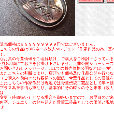
販売価格は９９９９９９９９９円ではございません。
こちらの作品はBIGネーム故人orレジェンド作家作品の為、
す。
なお真の骨董価値をご理解頂け、ご購入をご検討下さっている
ぜひ店頭にてお声をお掛け下さいませ。（非公開ショーケース
お問い合わせメッセージ、TELでの販売価格公開などは一切
またこちらの判断により、店頭でも価格及び作品公開を行わな
（ご購入へ前向きなお客様への配慮、骨董作品としての価値を
またこちらの作家作品は現地では骨董伝統工芸品として年々価
プラス為替事情も重なり、基本的にその時々の今と未来（数カ
は
変更（時価扱い）となる場合も御座いますので、お早目のご来
何卒、ジュエリーの枠を超えた骨董工芸品としての価値と現地
せ