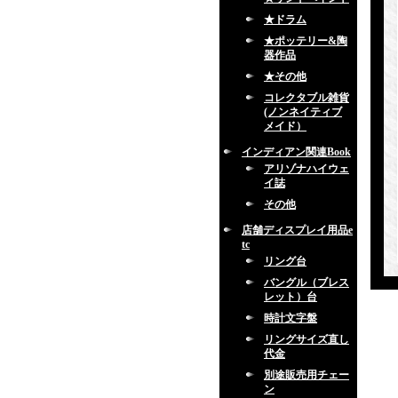
★ドラム
★ポッテリー&陶
器作品
★その他
コレクタブル雑貨
(ノンネイティブ
メイド）
インディアン関連Book
アリゾナハイウェ
イ誌
その他
店舗ディスプレイ用品e
tc
リング台
バングル（ブレス
レット）台
時計文字盤
リングサイズ直し
代金
別途販売用チェー
ン