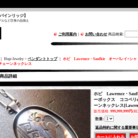
パインリッジ】
グルなど圧巻の品揃え
ご利用案内
｜
お問い合わせ
商品検索
:
｜ Hopi Jewelry >
ペンダントトップ
｜
ホピ Lawrence・Saufkie オーバレイ×
Pチェーンネックレス
商品詳細
ホピ Lawrence・Sa
ーボックス ココペリet
ーンネックレス
[
Lawre
販売価格
:
999,999,999円
(税
数量
:
返品特約に関する重要事
｜