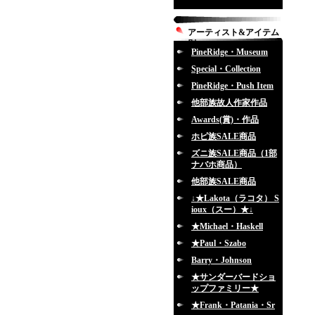
アーティスト&アイテム
別
PineRidge・Museum
Special・Collection
PineRidge・Push Item
他部族故人作家作品
Awards(賞)・作品
ホピ族SALE商品
ズニ族SALE商品（1部
ナバホ商品）
他部族SALE商品
↓★Lakota（ラコタ） S
ioux（スー）★↓
★Michael・Haskell
★Paul・Szabo
Barry・Johnson
★サンダーバードショ
ップファミリー★
★Frank・Patania・Sr