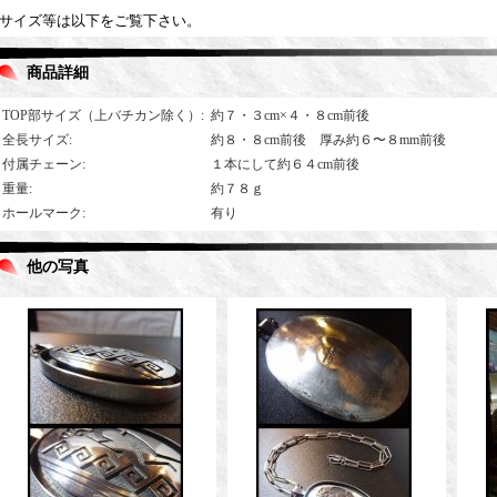
サイズ等は以下をご覧下さい。
商品詳細
TOP部サイズ（上バチカン除く）
:
約７・３cm×４・８cm前後
全長サイズ
:
約８・８cm前後 厚み約６〜８mm前後
付属チェーン
:
１本にして約６４cm前後
重量
:
約７８ｇ
ホールマーク
:
有り
他の写真