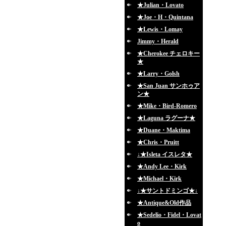
★Julian・Lovato
★Joe・H・Quintana
★Lewis・Lomay
Jimmy・Herald
★Cherokee チェロキー
★
★Larry・Golsh
★San Juan サンホゥア
ン★
★Mike・Bird-Romero
★Laguna ラグーナ★
★Duane・Maktima
★Chris・Pruitt
↓★Isleta イスレタ★
★Andy Lee・Kirk
★Michael・Kirk
↓★サントドミンゴ★↓
★Antique&Old作品
★Sedelio・Fidel・Lovat
o