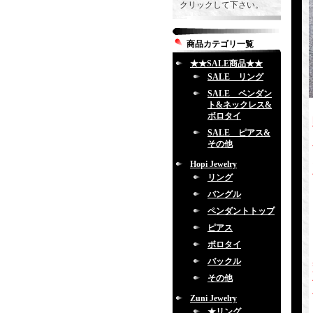
クリックして下さい。
商品カテゴリ一覧
★★SALE商品★★
SALE リング
SALE ペンダン
ト&ネックレス&
ボロタイ
SALE ピアス&
その他
Hopi Jewelry
リング
バングル
ペンダントトップ
ピアス
ボロタイ
バックル
その他
Zuni Jewelry
★リング