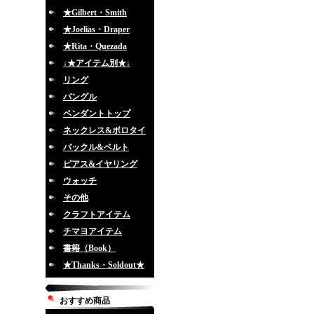
★Gilbert・Smith
★Joelias・Draper
★Rita・Quezada
↓★アイテム別★↓
リング
バングル
ペンダントトップ
ネックレス&ボロタイ
バックル&ベルト
ピアス&イヤリング
ウォッチ
その他
クラフトアイテム
チマヨアイテム
書籍（Book）
★Thanks・Soldout★
おすすめ商品