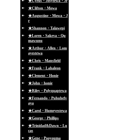
★Cyrus・Josytewa・Jr
★Clifton・Mowa
★Augustine・Mowa・J
r
★Shannon・Talawepi
★Loren・Sakeva・Qu
mawunu
★Arthur・Allen・Lom
ayestewa
★Chris・Mansfield
★Frank・Lahaleon
★Clement・Honie
★John・honie
★Riley・Polyquaptewa
★Fernando・Puhuhefv
aya
★Carol・Humeyestewa
★George・Phillips
★Trinidad&Dawn・Lu
cas
★Gene・Pooyouma