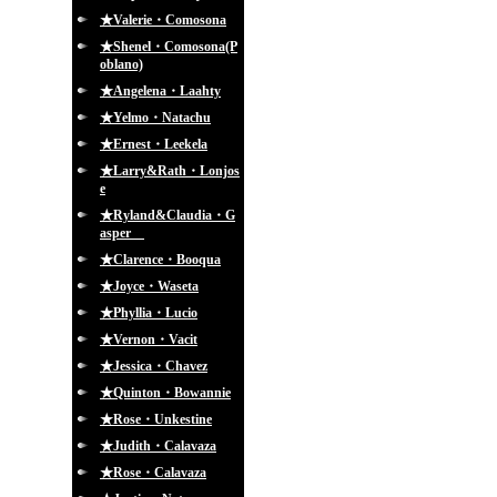
★Valerie・Comosona
★Shenel・Comosona(P
oblano)
★Angelena・Laahty
★Yelmo・Natachu
★Ernest・Leekela
★Larry&Rath・Lonjos
e
★Ryland&Claudia・G
asper
★Clarence・Booqua
★Joyce・Waseta
★Phyllia・Lucio
★Vernon・Vacit
★Jessica・Chavez
★Quinton・Bowannie
★Rose・Unkestine
★Judith・Calavaza
★Rose・Calavaza