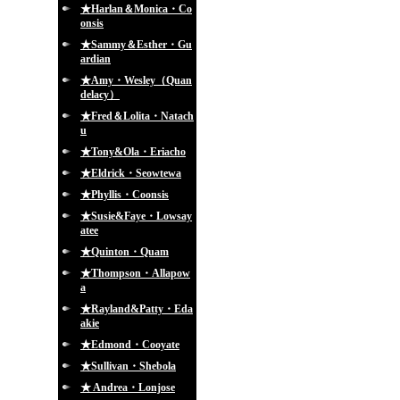
★Harlan＆Monica・Co
onsis
★Sammy＆Esther・Gu
ardian
★Amy・Wesley（Quan
delacy）
★Fred＆Lolita・Natach
u
★Tony&Ola・Eriacho
★Eldrick・Seowtewa
★Phyllis・Coonsis
★Susie&Faye・Lowsay
atee
★Quinton・Quam
★Thompson・Allapow
a
★Rayland&Patty・Eda
akie
★Edmond・Cooyate
★Sullivan・Shebola
★ Andrea・Lonjose