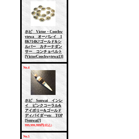
ホピ Victor・Coochw
ytewa オーバレイ 1
8K?14K?ゴールド&シ
ルバー カチーナダン
サー コンチョベルト
[VictorCoochwytewa13]
No.4
ホピ Sonwai インレ
イ ピンクコーラル&
アイボリー&ゴールド
ディバイダーetc TOP
[Sonwai7]
999,999,999円
(税込)
No.5