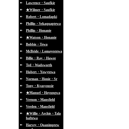
Lawrence・Saufkie
★Wilmer・Saufkie
Robert・Lomadapki
Phillip・Sekaquaptewa
Phillip・Honanie
★Watson・Honanie
Bobbie・Tewa
McBride・Lomayestewa
Billie・Ray・Hawee
Ted・Wadsworth
Hubert・Yowytewa
Norman・Honie・Sr
Tony・Kyasyousie
★Manuel・Hoyungwa
Vernon・Mansfield
Verden・Mansfield
★Willie・Archie・Tala
haftewa
Harvey・Quanimptew