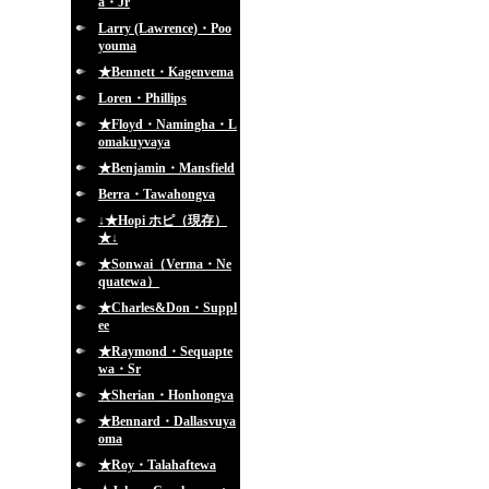
a・Jr
Larry (Lawrence)・Poo
youma
★Bennett・Kagenvema
Loren・Phillips
★Floyd・Namingha・L
omakuyvaya
★Benjamin・Mansfield
Berra・Tawahongva
↓★Hopi ホピ（現存）
★↓
★Sonwai（Verma・Ne
quatewa）
★Charles&Don・Suppl
ee
★Raymond・Sequapte
wa・Sr
★Sherian・Honhongva
★Bennard・Dallasvuya
oma
★Roy・Talahaftewa