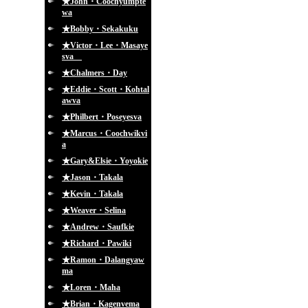
★John・Coochyumpte
wa
★Bobby・Sekakuku
★Victor・Lee・Masaye
sva
★Chalmers・Day
★Eddie・Scott・Kohtal
awva
★Philbert・Poseyesva
★Marcus・Coochwikvi
a
★Gary&Elsie・Yoyokie
★Jason・Takala
★Kevin・Takala
★Weaver・Selina
★Andrew・Saufkie
★Richard・Pawiki
★Ramon・Dalangyaw
ma
★Loren・Maha
★Brian・Kagenvema