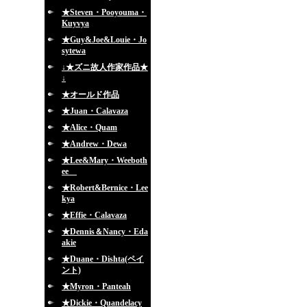
★Steven・Pooyouma・
Kuyvya
★Guy&Joe&Louie・Jo
sytewa
↓★ズニ故人作家作品★
↓
★オールド作品
★Juan・Calavaza
★Alice・Quam
★Andrew・Dewa
★Lee&Mary・Weeboth
ee
★Robert&Bernice・Lee
kya
★Effie・Calavaza
★Dennis＆Nancy・Eda
akie
★Duane・Dishta(ペイ
ント)
★Myron・Panteah
★Dickie・Quandelacy