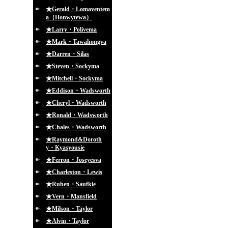
★Gerald・Lomaventem
a（Honwytewa）
★Larry・Polivema
★Mark・Tawahongva
★Darren・Silas
★Steven・Sockyma
★Mitchell・Sockyma
★Eddison・Wadsworth
★Cheryl・Wadsworth
★Ronald・Wadsworth
★Chales・Wadsworth
★Raymond&Doroth
y・Kyasyousie
★Ferron・Joseyesva
★Charleston・Lewis
★Ruben・Saufkie
★Vern・Mansfield
★Milson・Taylor
★Alvin・Taylor