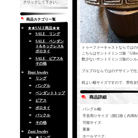
クリックして下さい。
商品カテゴリ一覧
★★SALE商品★★
SALE リング
SALE ペンダン
ト&ネックレス&
トゥーファーキャストならではの
ボロタイ
こちらはサントドミンゴ族「Gilber
SALE ピアス&
数少ないサントドミンゴ族のシル
その他
プエブロならではのデザインで仕
Hopi Jewelry
リング
程よい幅サイズですので、男性女
バングル
ペンダントトップ
商品詳細
ピアス
ボロタイ
バングル幅
:
バックル
手首周りサイズ（開口除く内周&
その他
可能サイズ
:
重量
:
Zuni Jewelry
ホールマーク
:
★リング