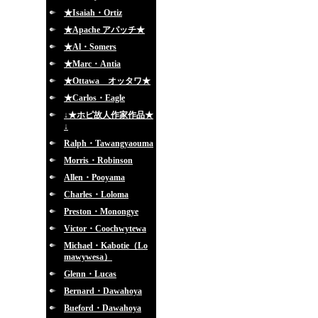
★Isaiah・Ortiz
★Apache アパッチ★
★Al・Somers
★Marc・Antia
★Ottawa オッタワ★
★Carlos・Eagle
↓★ホピ故人作家作品★
↓
Ralph・Tawangyaouma
Morris・Robinson
Allen・Pooyama
Charles・Loloma
Preston・Monongye
Victor・Coochwytewa
Michael・Kabotie（Lo
mawywesa）
Glenn・Lucas
Bernard・Dawahoya
Bueford・Dawahoya