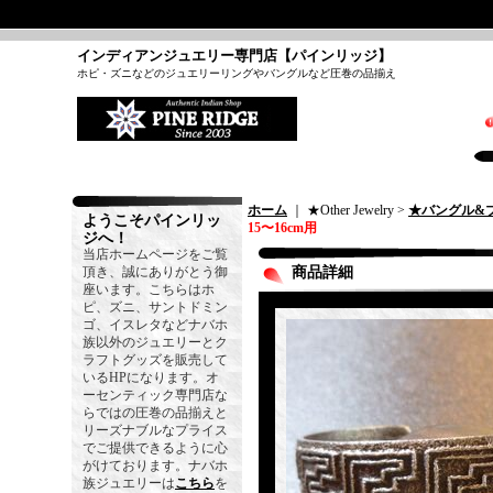
インディアンジュエリー専門店【パインリッジ】
ホピ・ズニなどのジュエリーリングやバングルなど圧巻の品揃え
ホーム
｜ ★Other Jewelry >
★バングル&
ようこそパインリッ
15〜16cm用
ジへ！
当店ホームページをご覧
頂き、誠にありがとう御
商品詳細
座います。こちらはホ
ピ、ズニ、サントドミン
ゴ、イスレタなどナバホ
族以外のジュエリーとク
ラフトグッズを販売して
いるHPになります。オ
ーセンティック専門店な
らではの圧巻の品揃えと
リーズナブルなプライス
でご提供できるように心
がけております。ナバホ
族ジュエリーは
こちら
を