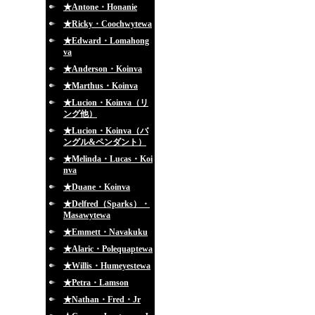
★Antone・Honanie
★Ricky・Coochwytewa
★Edward・Lomahong
va
★Anderson・Koinva
★Marthus・Koinva
★Lucion・Koinva（リ
ング他）
★Lucion・Koinva（バ
ングル&ペンダント）
★Melinda・Lucas・Koi
nva
★Duane・Koinva
★Delfred（Sparks）・
Masawytewa
★Emmett・Navakuku
★Alaric・Polequaptewa
★Willis・Humeyestewa
★Petra・Lamson
★Nathan・Fred・Jr