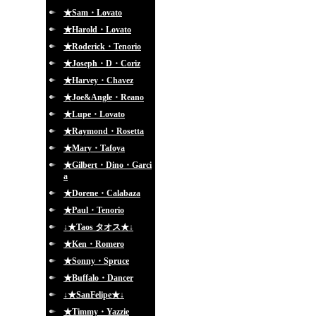
★Sam・Lovato
★Harold・Lovato
★Roderick・Tenorio
★Joseph・D・Coriz
★Harvey・Chavez
★Joe&Angle・Reano
★Lupe・Lovato
★Raymond・Rosetta
★Mary・Tafoya
★Gilbert・Dino・Garci
a
★Dorene・Calabaza
★Paul・Tenorio
↓★Taos タオス★↓
★Ken・Romero
★Sonny・Spruce
★Buffalo・Dancer
↓★SanFelipe★↓
★Timmy・Yazzie