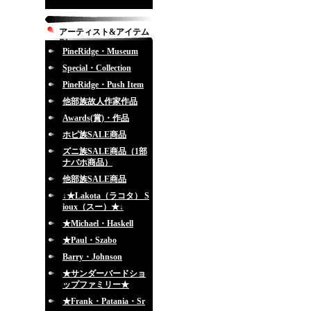
アーティスト&アイテム
別
PineRidge・Museum
Special・Collection
PineRidge・Push Item
他部族故人作家作品
Awards(賞)・作品
ホピ族SALE商品
ズニ族SALE商品（1部
ナバホ商品）
他部族SALE商品
↓★Lakota（ラコタ） S
ioux（スー）★↓
★Michael・Haskell
★Paul・Szabo
Barry・Johnson
★サンダーバードショ
ップファミリー★
★Frank・Patania・Sr