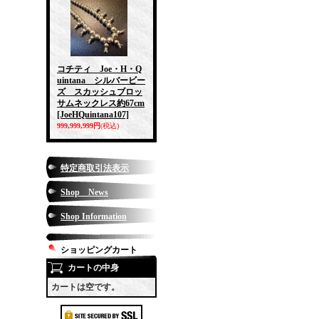
コチティ Joe・H・Q
uintana シルバービー
ズ スカッシュブロッ
サムネックレス約67cm
[JoeHQuintana107]
999,999,999円
(税込)
特定商取引法表示
Shop News
Shop Information
ショッピングカート
カートの中身
カートは空です。