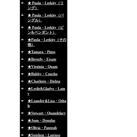
★ Paula・Leekity（リ
ング）
★ Paula・Leekity（バ
ングル）
★ Paula・Leekity（ピ
ン&ペンダント）
★Paula・Leekity（その
他）
★Tamara・Pinto
★Beverly・Etsate
★Virginia・Quam
★Bobby・Concho
★Charlotte・Dishta
★Leslie&Gladys・Lam
y
★Leander＆Lisa・Otho
le
★Stewart・Quandelacy
★Joan・Douglas
★Olivia・Panteah
★Stephen・Lonjose