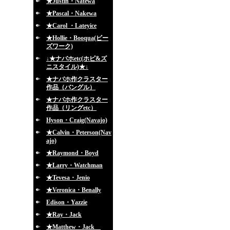
★Justin・Natewa
★Pascal・Nakewa
★Carol ・Lateyice
★Hollie・Booqua(ビー
ズワーク)
↓★ナバホetc(ホピ&ズ
ニスタイル)★↓
★ナバホ作クラスター
作品（バングル）
★ナバホ作クラスター
作品（リングetc）
Hyson・Craig(Navajo)
★Calvin・Peterson(Nav
ajo)
★Raymond・Boyd
★Larry・Watchman
★Tevesa・Jenio
★Veronica・Benally
Edison・Yazzie
★Ray・Jack
★Matthew・Jack