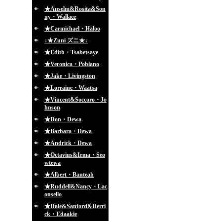
★Anselm&Rosita&Son
ny・Wallace
★Carmichael・Haloo
↓★Zuni ズニ★↓
★Edith・Tsabetsaye
★Veronica・Poblano
★Jake・Livingston
★Lorraine・Waatsa
★Vincent&Soccoro・Jo
hnson
★Don・Dewa
★Barbara・Dewa
★Andrick・Dewa
★Octavius&Irma・Seo
wtewa
★Albert・Banteah
★Ruddell&Nancy・Lac
onsello
★Dale&Sanford&Derri
ck・Edaakie