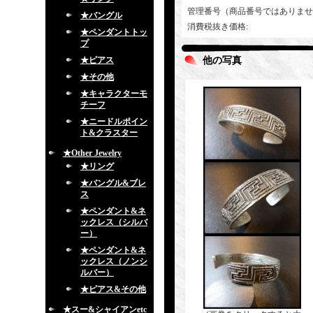
管理番号（商品番号ではありませ
★バングル
消費税抜き価格
:
★ペンダントトッ
プ
★ピアス
他の写真
★その他
★キャラクターモ
チーフ
★ニードルポイン
ト&クラスター
★Other Jewelry
★リング
★バングル&ブレ
ス
★ペンダント&ネ
ックレス（シルバ
ー）
★ペンダント&ネ
ックレス（ノンシ
ルバー）
★ピアス&その他
★スー&シャイアンetc