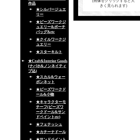
(画像をクリックすると大
作品
きく見られます)
★シルバージュエ
リー
★ビーズワークジ
ュエリー&ポーチ
バッグ&etc
★クイルワークジ
ュエリー
★スターキルト
★Craft&Interior Goods
(ナバホ&ノンネイティ
ブ込)
★スカル&ウォー
ボンネット
★ビーズワークド
ール&小物
★キャラクターモ
チーフ(ビーズワ
ークドール&サン
ドペイントetc)
★フェテッシュ
★カチーナドール
★サンドペイント