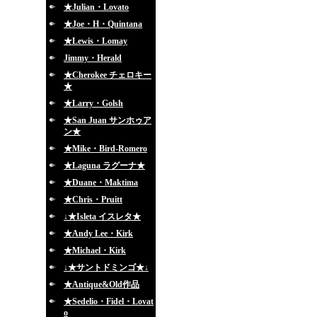
★Julian・Lovato
★Joe・H・Quintana
★Lewis・Lomay
Jimmy・Herald
★Cherokee チェロキー
★
★Larry・Golsh
★San Juan サンホゥア
ン★
★Mike・Bird-Romero
★Laguna ラグーナ★
★Duane・Maktima
★Chris・Pruitt
↓★Isleta イスレタ★
★Andy Lee・Kirk
★Michael・Kirk
↓★サントドミンゴ★↓
★Antique&Old作品
★Sedelio・Fidel・Lovat
o