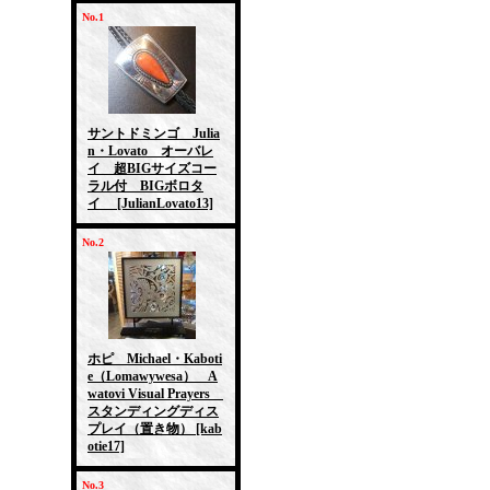
No.1
サントドミンゴ Julia
n・Lovato オーバレ
イ 超BIGサイズコー
ラル付 BIGボロタ
イ
[JulianLovato13]
No.2
ホピ Michael・Kaboti
e（Lomawywesa） A
watovi Visual Prayers
スタンディングディス
プレイ（置き物）
[kab
otie17]
No.3