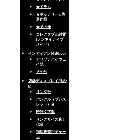
★ドラム
★ポッテリー&陶
器作品
★その他
コレクタブル雑貨
(ノンネイティブ
メイド）
インディアン関連Book
アリゾナハイウェ
イ誌
その他
店舗ディスプレイ用品e
tc
リング台
バングル（ブレス
レット）台
時計文字盤
リングサイズ直し
代金
別途販売用チェー
ン