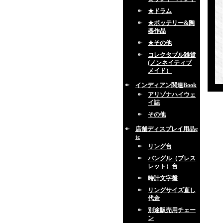
★ドラム
★ポッテリー&陶
器作品
★その他
コレクタブル雑貨
(ノンネイティブ
メイド）
インディアン関連Book
アリゾナハイウェ
イ誌
その他
店舗ディスプレイ用品e
tc
リング台
バングル（ブレス
レット）台
時計文字盤
リングサイズ直し
代金
別途販売用チェー
ン