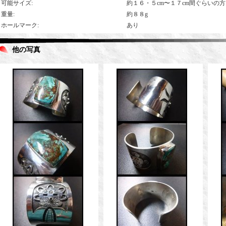
可能サイズ
:
約１６・５cm〜１７cm間ぐらいの
重量
:
約８８g
ホールマーク
:
あり
他の写真