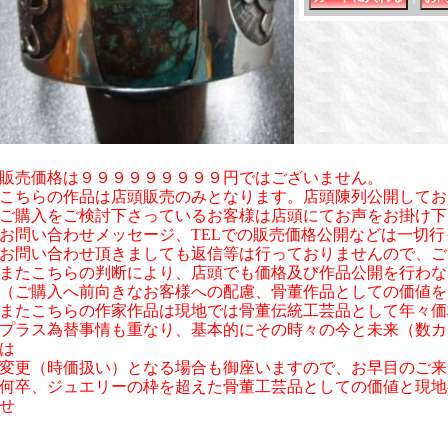
販売価格は９９９９９９９９９円ではございません。
こちらの作品は店頭販売のみとなります。店頭陳列公開してお
ご購入をご検討下さっているお客様は店頭にてお声をお掛け下
お問い合わせメッセージ、TELでの販売価格公開などは一切
お問い合わせ頂きましても返信等は行っておりませんので、ご
またこちらの判断により、店頭でも価格及び作品公開を行わな
（ご購入へ前向きなお客様への配慮、骨董作品としての価値を
またこちらの作家作品は現地では骨董伝統工芸品として年々価
プラス為替事情も重なり、基本的にその時々の今と未来（数カ
は
変更（時価扱い）となる場合も御座いますので、お早目のご来
何卒、ジュエリーの枠を超えた骨董工芸品としての価値と現地
せ