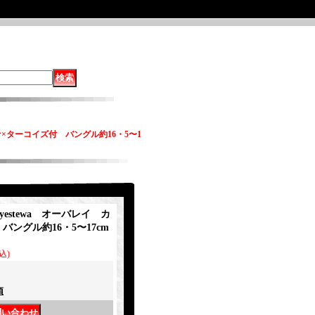
チーナ×ターコイズ付 バングル約16・5〜1
ayestewa オーバレイ カ
ングル約16・5〜17cm
込)
項