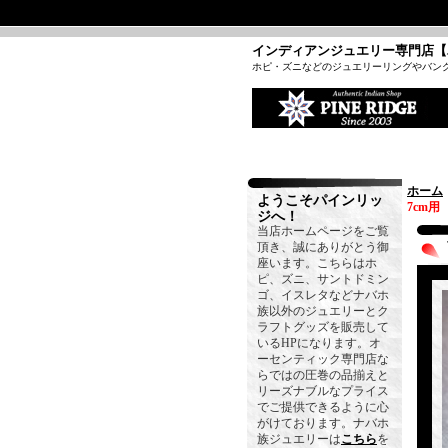
インディアンジュエリー専門店【
ホピ・ズニなどのジュエリーリングやバン
ホーム
ようこそパインリッ
7cm用
ジへ！
当店ホームページをご覧
頂き、誠にありがとう御
座います。こちらはホ
ピ、ズニ、サントドミン
ゴ、イスレタなどナバホ
族以外のジュエリーとク
ラフトグッズを販売して
いるHPになります。オ
ーセンティック専門店な
らではの圧巻の品揃えと
リーズナブルなプライス
でご提供できるように心
がけております。ナバホ
族ジュエリーは
こちら
を