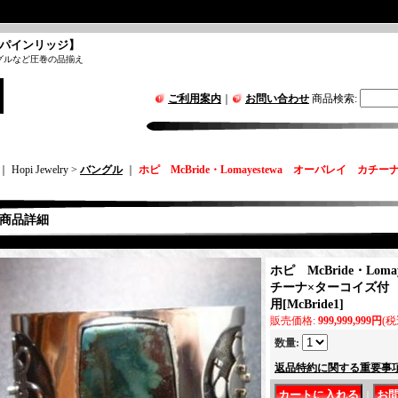
パインリッジ】
グルなど圧巻の品揃え
ご利用案内
｜
お問い合わせ
商品検索
:
｜ Hopi Jewelry >
バングル
｜
ホピ McBride・Lomayestewa オーバレイ カ
商品詳細
ホピ McBride・Lom
チーナ×ターコイズ付 バ
用
[
McBride1
]
販売価格
:
999,999,999円
(税
数量
:
返品特約に関する重要事
｜