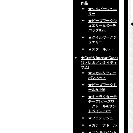
作品
★シルバージュエ
リー
★ビーズワークジ
ュエリー&ポーチ
バッグ&etc
★クイルワークジ
ュエリー
★スターキルト
★Craft&Interior Goods
(ナバホ&ノンネイティ
ブ込)
★スカル&ウォー
ボンネット
★ビーズワークド
ール&小物
★キャラクターモ
チーフ(ビーズワ
ークドール&サン
ドペイントetc)
★フェテッシュ
★カチーナドール
★サンドペイント