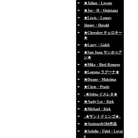
★Julian・Lovato
★Joe・H・Quintana
★Lewis・Lomay
Jimmy・Herald
★Cherokee チェロキー
★
★Larry・Golsh
★San Juan サンホゥア
ン★
★Mike・Bird-Romero
★Laguna ラグーナ★
★Duane・Maktima
★Chris・Pruitt
↓★Isleta イスレタ★
★Andy Lee・Kirk
★Michael・Kirk
↓★サントドミンゴ★↓
★Antique&Old作品
★Sedelio・Fidel・Lovat
o