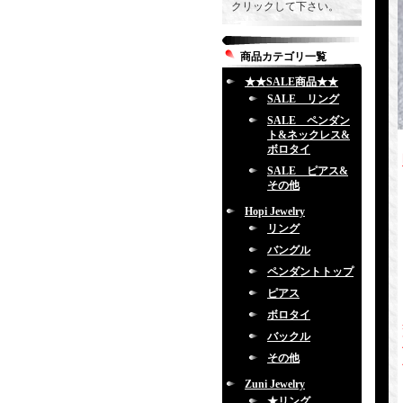
クリックして下さい。
商品カテゴリ一覧
★★SALE商品★★
SALE リング
SALE ペンダン
ト&ネックレス&
ボロタイ
SALE ピアス&
その他
Hopi Jewelry
リング
バングル
ペンダントトップ
ピアス
ボロタイ
バックル
その他
Zuni Jewelry
★リング