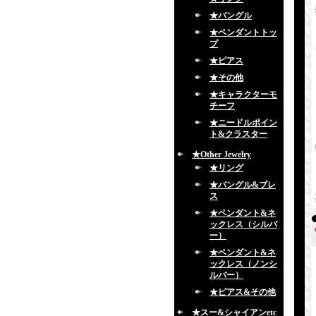
★バングル
★ペンダントトッ
プ
★ピアス
★その他
★キャラクターモ
チーフ
★ニードルポイン
ト&クラスター
★Other Jewelry
★リング
★バングル&ブレ
ス
★ペンダント&ネ
ックレス（シルバ
ー）
★ペンダント&ネ
ックレス（ノンシ
ルバー）
★ピアス&その他
★スー&シャイアンetc