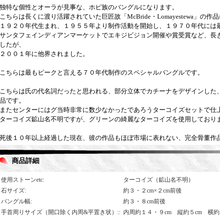
独特な個性とオーラが見事な、ホピ族のバングルになります。
こちらは長くに渡り活躍されていた巨匠故「McBride・Lomayestewa」の
１９２０年代生まれ、１９５５年より制作活動を開始し、１９７０年代には
サンタフェインディアンマーケットでエキジビジョン開催や賞受賞など、長
したが、
２００１年に他界されました。
こちらは最もピークと言える７０年代制作のスペシャルバングルです。
こちらは氏の代名詞だったと思われる、部分立体でカチーナをデザインした
品です。
またセンターにはグ当時非常に数少なかったであろうターコイズセットで仕
ターコイズ鉱山名不明ですが、グリーンの綺麗なターコイズを使用しており
死後１０年以上経過した現在、彼の作品もほぼ市場に表れない、完全骨董作
商品詳細
使用ストーンetc
:
ターコイズ（鉱山名不明）
石サイズ
:
約３・２cm×２cm前後
バングル幅
:
約３・８cm前後
手首周りサイズ（開口除く内周&平置き状）:
:
内周約１４・９cm 縦約５cm 横約