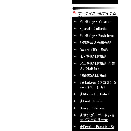
アーティスト&アイテム
別
PineRidge・Museum
Special・Collection
PineRidge・Push Item
他部族故人作家作品
Awards(賞)・作品
ホピ族SALE商品
ズニ族SALE商品（1部
ナバホ商品）
他部族SALE商品
↓★Lakota（ラコタ） S
ioux（スー）★↓
★Michael・Haskell
★Paul・Szabo
Barry・Johnson
★サンダーバードショ
ップファミリー★
★Frank・Patania・Sr