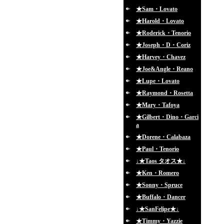
★Sam・Lovato
★Harold・Lovato
★Roderick・Tenorio
★Joseph・D・Coriz
★Harvey・Chavez
★Joe&Angle・Reano
★Lupe・Lovato
★Raymond・Rosetta
★Mary・Tafoya
★Gilbert・Dino・Garci
a
★Dorene・Calabaza
★Paul・Tenorio
↓★Taos タオス★↓
★Ken・Romero
★Sonny・Spruce
★Buffalo・Dancer
↓★SanFelipe★↓
★Timmy・Yazzie