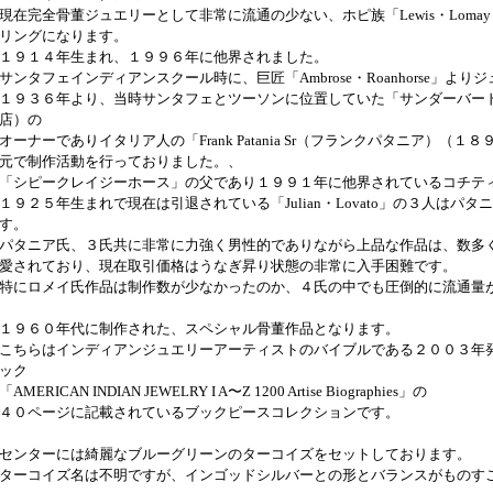
現在完全骨董ジュエリーとして非常に流通の少ない、ホピ族「Lewis・Loma
リングになります。
１９１４年生まれ、１９９６年に他界されました。
サンタフェインディアンスクール時に、巨匠「Ambrose・Roanhorse」よ
１９３６年より、当時サンタフェとツーソンに位置していた「サンダーバー
店）の
オーナーでありイタリア人の「Frank Patania Sr（フランクパタニア）（
元で制作活動を行っておりました。、
「シピークレイジーホース」の父であり１９９１年に他界されているコチティ族「Jo
１９２５年生まれで現在は引退されている「Julian・Lovato」の３人はパタ
す。
パタニア氏、３氏共に非常に力強く男性的でありながら上品な作品は、数多
愛されており、現在取引価格はうなぎ昇り状態の非常に入手困難です。
特にロメイ氏作品は制作数が少なかったのか、４氏の中でも圧倒的に流通量
１９６０年代に制作された、スペシャル骨董作品となります。
こちらはインディアンジュエリーアーティストのバイブルである２００３年
ック
「AMERICAN INDIAN JEWELRY I A〜Z 1200 Artise Biographies」の
４０ページに記載されているブックピースコレクションです。
センターには綺麗なブルーグリーンのターコイズをセットしております。
ターコイズ名は不明ですが、インゴッドシルバーとの形とバランスがものす