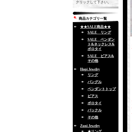
クリックして下さい。
商品カテゴリ一覧
★★SALE商品★★
SALE リング
SALE ペンダン
ト&ネックレス&
ボロタイ
SALE ピアス&
その他
Hopi Jewelry
リング
バングル
ペンダントトップ
ピアス
ボロタイ
バックル
その他
Zuni Jewelry
★リング