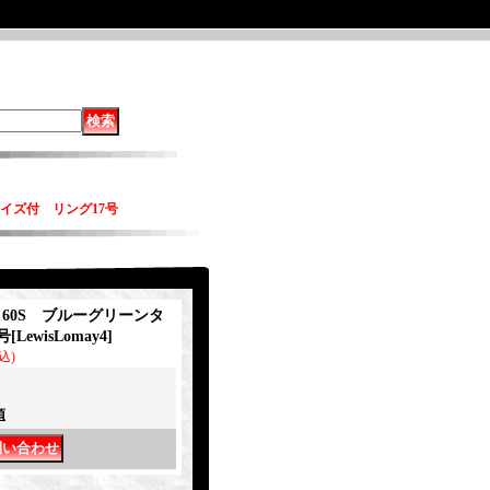
コイズ付 リング17号
y 60S ブルーグリーンタ
号
[
LewisLomay4
]
込)
項