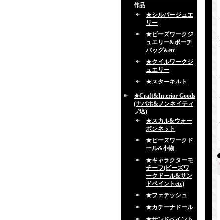
作品
★シルバージュエ
リー
★ビーズワークジ
ュエリー&ポーチ
バッグ&etc
★クイルワークジ
ュエリー
★スターキルト
★Craft&Interior Goods
(ナバホ&ノンネイティ
ブ込)
★スカル&ウォー
ボンネット
★ビーズワークド
ール&小物
★キャラクターモ
チーフ(ビーズワ
ークドール&サン
ドペイントetc)
★フェテッシュ
★カチーナドール
★サンドペイント