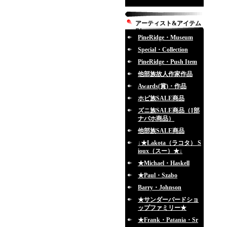
アーティスト&アイテム
別
PineRidge・Museum
Special・Collection
PineRidge・Push Item
他部族故人作家作品
Awards(賞)・作品
ホピ族SALE商品
ズニ族SALE商品（1部
ナバホ商品）
他部族SALE商品
↓★Lakota（ラコタ） S
ioux（スー）★↓
★Michael・Haskell
★Paul・Szabo
Barry・Johnson
★サンダーバードショ
ップファミリー★
★Frank・Patania・Sr