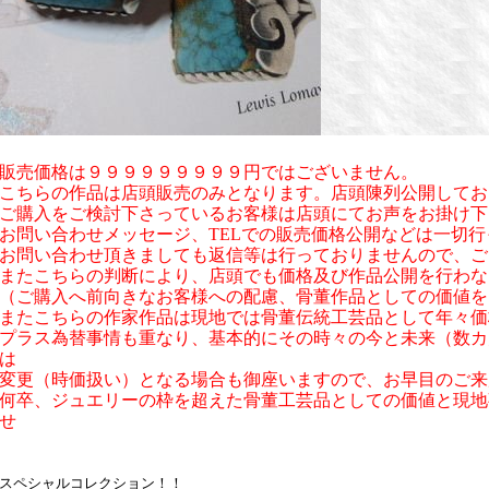
販売価格は９９９９９９９９９円ではございません。
こちらの作品は店頭販売のみとなります。店頭陳列公開してお
ご購入をご検討下さっているお客様は店頭にてお声をお掛け下
お問い合わせメッセージ、TELでの販売価格公開などは一切
お問い合わせ頂きましても返信等は行っておりませんので、ご
またこちらの判断により、店頭でも価格及び作品公開を行わな
（ご購入へ前向きなお客様への配慮、骨董作品としての価値を
またこちらの作家作品は現地では骨董伝統工芸品として年々価
プラス為替事情も重なり、基本的にその時々の今と未来（数カ
は
変更（時価扱い）となる場合も御座いますので、お早目のご来
何卒、ジュエリーの枠を超えた骨董工芸品としての価値と現地
せ
スペシャルコレクション！！