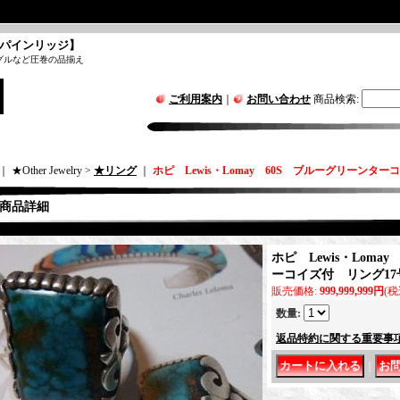
パインリッジ】
グルなど圧巻の品揃え
ご利用案内
｜
お問い合わせ
商品検索
:
｜ ★Other Jewelry >
★リング
｜
ホピ Lewis・Lomay 60S ブルーグリーンター
商品詳細
ホピ Lewis・Loma
ーコイズ付 リング17
販売価格
:
999,999,999円
(税
数量
:
返品特約に関する重要事
｜