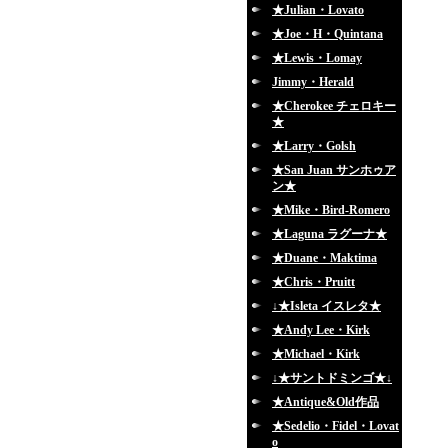
★Julian・Lovato
★Joe・H・Quintana
★Lewis・Lomay
Jimmy・Herald
★Cherokee チェロキー
★
★Larry・Golsh
★San Juan サンホゥア
ン★
★Mike・Bird-Romero
★Laguna ラグーナ★
★Duane・Maktima
★Chris・Pruitt
↓★Isleta イスレタ★
★Andy Lee・Kirk
★Michael・Kirk
↓★サントドミンゴ★↓
★Antique&Old作品
★Sedelio・Fidel・Lovat
o