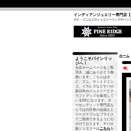
インディアンジュエリー専門店【
ホピ・ズニなどのジュエリーリングやバン
ホーム
ようこそパインリッ
ジへ！
当店ホームページをご覧
頂き、誠にありがとう御
座います。こちらはホ
ピ、ズニ、サントドミン
ゴ、イスレタなどナバホ
族以外のジュエリーとク
ラフトグッズを販売して
いるHPになります。オ
ーセンティック専門店な
らではの圧巻の品揃えと
リーズナブルなプライス
でご提供できるように心
がけております。ナバホ
族ジュエリーは
こちら
を