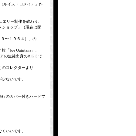
y（ルイス・ロメイ）」作
りジュエリー制作を教わり、
ドショップ」（現在は閉
１８９９〜１９６４）」の
e Quintana」、
ニアの生徒出身のBIG３で
くのコレクターより
が少ないです。
発行のカバー付きハードブ
ごくいいです。