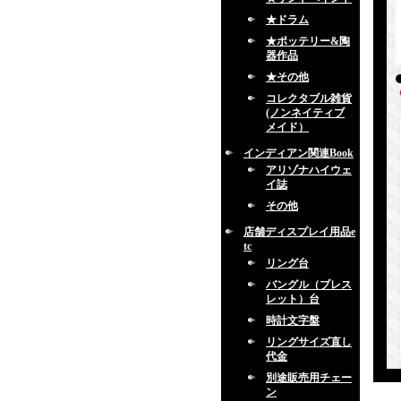
★ドラム
★ポッテリー&陶
器作品
★その他
コレクタブル雑貨
(ノンネイティブ
メイド）
インディアン関連Book
アリゾナハイウェ
イ誌
その他
店舗ディスプレイ用品e
tc
リング台
バングル（ブレス
レット）台
時計文字盤
リングサイズ直し
代金
別途販売用チェー
ン