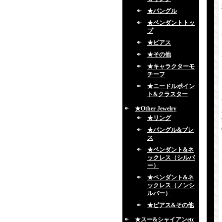
★バングル
★ペンダントトッ
プ
★ピアス
★その他
★キャラクターモ
チーフ
★ニードルポイン
ト&クラスター
★Other Jewelry
★リング
★バングル&ブレ
ス
★ペンダント&ネ
ックレス（シルバ
ー）
★ペンダント&ネ
ックレス（ノンシ
ルバー）
★ピアス&その他
★スー&シャイアンetc