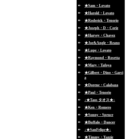
★Sam・Lovato
★Harold・Lovato
★Roderick・Tenorio
★Joseph・D・Coriz
★Harvey・Chavez
★Joe&Angle・Reano
★Lupe・Lovato
★Raymond・Rosetta
★Mary・Tafoya
★Gilbert・Dino・Garci
a
★Dorene・Calabaza
★Paul・Tenorio
↓★Taos タオス★↓
★Ken・Romero
★Sonny・Spruce
★Buffalo・Dancer
↓★SanFelipe★↓
★Timmy・Yazzie