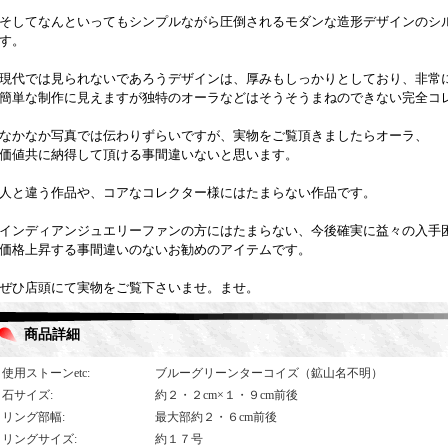
そしてなんといってもシンプルながら圧倒されるモダンな造形デザインのシ
す。
現代では見られないであろうデザインは、厚みもしっかりとしており、非常
簡単な制作に見えますが独特のオーラなどはそうそうまねのできない完全コ
なかなか写真では伝わりずらいですが、実物をご覧頂きましたらオーラ、
価値共に納得して頂ける事間違いないと思います。
人と違う作品や、コアなコレクター様にはたまらない作品です。
インディアンジュエリーファンの方にはたまらない、今後確実に益々の入手
価格上昇する事間違いのないお勧めのアイテムです。
ぜひ店頭にて実物をご覧下さいませ。ませ。
商品詳細
使用ストーンetc
:
ブルーグリーンターコイズ（鉱山名不明）
石サイズ
:
約２・２cm×１・９cm前後
リング部幅
:
最大部約２・６cm前後
リングサイズ
:
約１７号