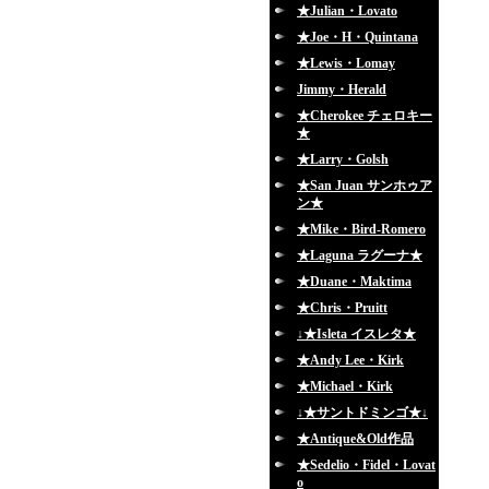
★Julian・Lovato
★Joe・H・Quintana
★Lewis・Lomay
Jimmy・Herald
★Cherokee チェロキー
★
★Larry・Golsh
★San Juan サンホゥア
ン★
★Mike・Bird-Romero
★Laguna ラグーナ★
★Duane・Maktima
★Chris・Pruitt
↓★Isleta イスレタ★
★Andy Lee・Kirk
★Michael・Kirk
↓★サントドミンゴ★↓
★Antique&Old作品
★Sedelio・Fidel・Lovat
o