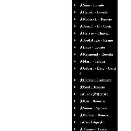
★Sam・Lovato
★Harold・Lovato
★Roderick・Tenorio
★Joseph・D・Coriz
★Harvey・Chavez
★Joe&Angle・Reano
★Lupe・Lovato
★Raymond・Rosetta
★Mary・Tafoya
★Gilbert・Dino・Garci
a
★Dorene・Calabaza
★Paul・Tenorio
↓★Taos タオス★↓
★Ken・Romero
★Sonny・Spruce
★Buffalo・Dancer
↓★SanFelipe★↓
★Timmy・Yazzie