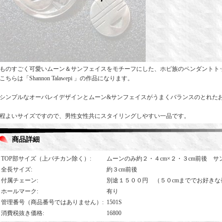
ものすごく可愛いムーン＆サンフェイスをモチーフにした、ホピ族のペンダントト
こちらは「Shannon Talawepi 」の作品になります。
シンプルなオーバレイデザインとムーン&サンフェイスがうまくバランスのとれた
程よいサイズですので、男性女性共にスタイリングしやすい一品です。
商品詳細
TOP部サイズ（上バチカン除く）
:
ムーンのみ約２・４cm×２・３cm前後 サ
全長サイズ
:
約３cm前後
付属チェーン
:
別途１５００円 （５０cmまででお好きな
ホールマーク
:
有り
管理番号（商品番号ではありません）
:
1501S
消費税抜き価格
:
16800