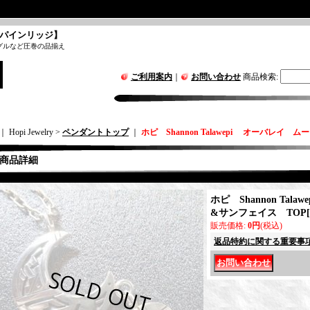
パインリッジ】
グルなど圧巻の品揃え
ご利用案内
｜
お問い合わせ
商品検索
:
｜ Hopi Jewelry >
ペンダントトップ
｜
ホピ Shannon Talawepi オーバレイ 
商品詳細
ホピ Shannon Tal
&サンフェイス TOP
[
販売価格
:
0円
(税込)
返品特約に関する重要事