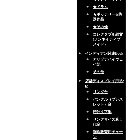
★ドラム
★ポッテリー&陶
器作品
★その他
コレクタブル雑貨
(ノンネイティブ
メイド）
インディアン関連Book
アリゾナハイウェ
イ誌
その他
店舗ディスプレイ用品e
tc
リング台
バングル（ブレス
レット）台
時計文字盤
リングサイズ直し
代金
別途販売用チェー
ン