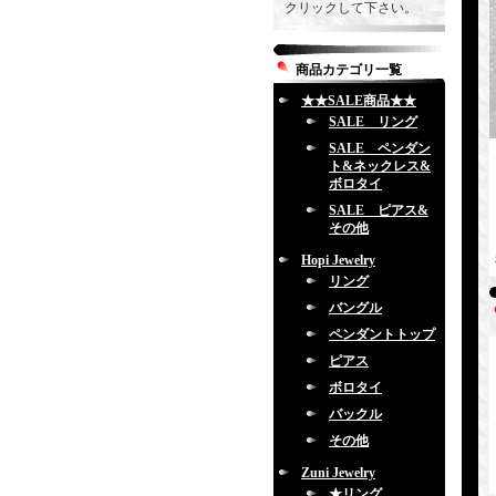
クリックして下さい。
商品カテゴリ一覧
★★SALE商品★★
SALE リング
SALE ペンダン
ト&ネックレス&
ボロタイ
SALE ピアス&
その他
Hopi Jewelry
リング
バングル
ペンダントトップ
ピアス
ボロタイ
バックル
その他
Zuni Jewelry
★リング