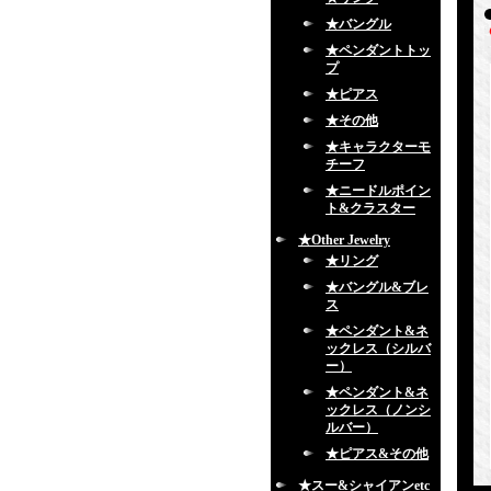
★バングル
★ペンダントトッ
プ
★ピアス
★その他
★キャラクターモ
チーフ
★ニードルポイン
ト&クラスター
★Other Jewelry
★リング
★バングル&ブレ
ス
★ペンダント&ネ
ックレス（シルバ
ー）
★ペンダント&ネ
ックレス（ノンシ
ルバー）
★ピアス&その他
★スー&シャイアンetc