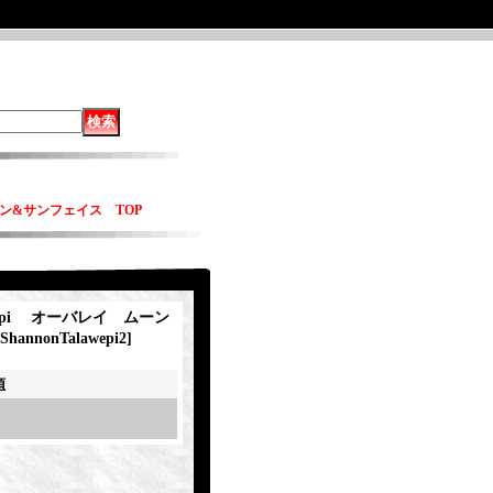
ムーン&サンフェイス TOP
awepi オーバレイ ムーン
ShannonTalawepi2
]
項