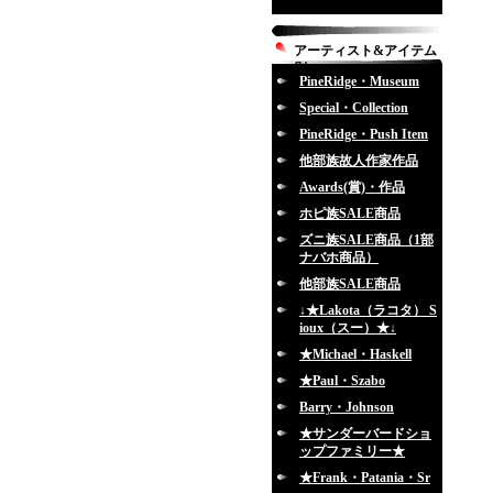
アーティスト&アイテム
別
PineRidge・Museum
Special・Collection
PineRidge・Push Item
他部族故人作家作品
Awards(賞)・作品
ホピ族SALE商品
ズニ族SALE商品（1部
ナバホ商品）
他部族SALE商品
↓★Lakota（ラコタ） S
ioux（スー）★↓
★Michael・Haskell
★Paul・Szabo
Barry・Johnson
★サンダーバードショ
ップファミリー★
★Frank・Patania・Sr