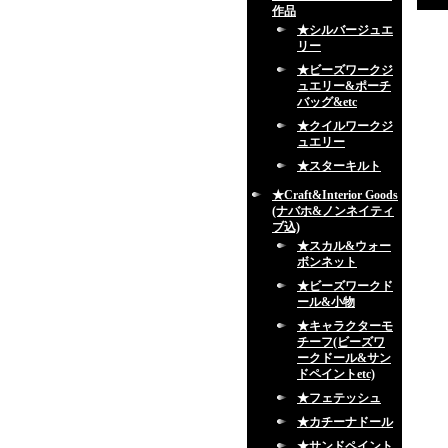
作品
★シルバージュエ
リー
★ビーズワークジ
ュエリー&ポーチ
バッグ&etc
★クイルワークジ
ュエリー
★スターキルト
★Craft&Interior Goods
(ナバホ&ノンネイティ
ブ込)
★スカル&ウォー
ボンネット
★ビーズワークド
ール&小物
★キャラクターモ
チーフ(ビーズワ
ークドール&サン
ドペイントetc)
★フェテッシュ
★カチーナドール
★サンドペイント