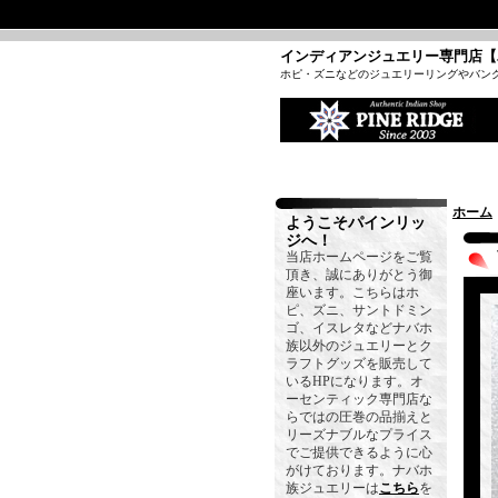
インディアンジュエリー専門店【
ホピ・ズニなどのジュエリーリングやバン
ホーム
ようこそパインリッ
ジへ！
当店ホームページをご覧
頂き、誠にありがとう御
座います。こちらはホ
ピ、ズニ、サントドミン
ゴ、イスレタなどナバホ
族以外のジュエリーとク
ラフトグッズを販売して
いるHPになります。オ
ーセンティック専門店な
らではの圧巻の品揃えと
リーズナブルなプライス
でご提供できるように心
がけております。ナバホ
族ジュエリーは
こちら
を