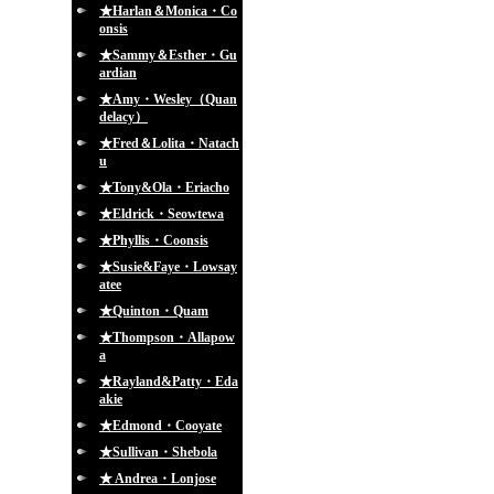
★Harlan＆Monica・Co
onsis
★Sammy＆Esther・Gu
ardian
★Amy・Wesley（Quan
delacy）
★Fred＆Lolita・Natach
u
★Tony&Ola・Eriacho
★Eldrick・Seowtewa
★Phyllis・Coonsis
★Susie&Faye・Lowsay
atee
★Quinton・Quam
★Thompson・Allapow
a
★Rayland&Patty・Eda
akie
★Edmond・Cooyate
★Sullivan・Shebola
★ Andrea・Lonjose