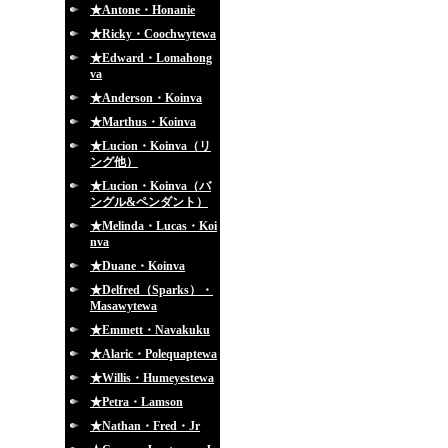
★Antone・Honanie
★Ricky・Coochwytewa
★Edward・Lomahong
va
★Anderson・Koinva
★Marthus・Koinva
★Lucion・Koinva（リ
ング他）
★Lucion・Koinva（バ
ングル&ペンダント）
★Melinda・Lucas・Koi
nva
★Duane・Koinva
★Delfred（Sparks）・
Masawytewa
★Emmett・Navakuku
★Alaric・Polequaptewa
★Willis・Humeyestewa
★Petra・Lamson
★Nathan・Fred・Jr