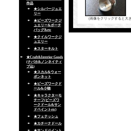
作品
★シルバージュエ
リー
(画像をクリックすると大
★ビーズワークジ
ュエリー&ポーチ
バッグ&etc
★クイルワークジ
ュエリー
★スターキルト
★Craft&Interior Goods
(ナバホ&ノンネイティ
ブ込)
★スカル&ウォー
ボンネット
★ビーズワークド
ール&小物
★キャラクターモ
チーフ(ビーズワ
ークドール&サン
ドペイントetc)
★フェテッシュ
★カチーナドール
★サンドペイント