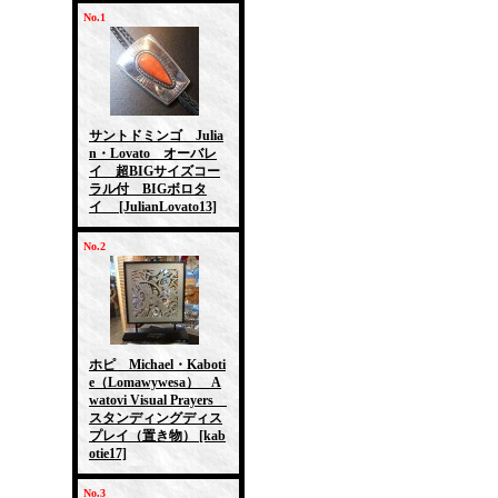
No.1
サントドミンゴ Julia
n・Lovato オーバレ
イ 超BIGサイズコー
ラル付 BIGボロタ
イ
[JulianLovato13]
No.2
ホピ Michael・Kaboti
e（Lomawywesa） A
watovi Visual Prayers
スタンディングディス
プレイ（置き物）
[kab
otie17]
No.3