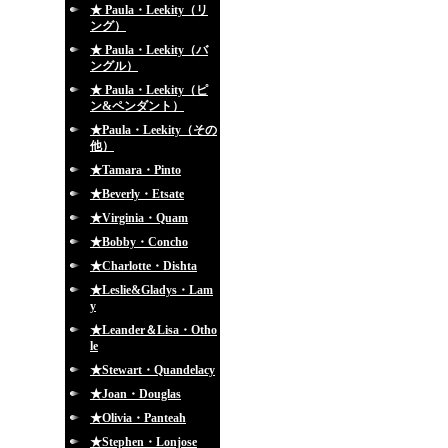
★ Paula・Leekity（リ
ング）
★ Paula・Leekity（バ
ングル）
★ Paula・Leekity（ピ
ン&ペンダント）
★Paula・Leekity（その
他）
★Tamara・Pinto
★Beverly・Etsate
★Virginia・Quam
★Bobby・Concho
★Charlotte・Dishta
★Leslie&Gladys・Lam
y
★Leander＆Lisa・Otho
le
★Stewart・Quandelacy
★Joan・Douglas
★Olivia・Panteah
★Stephen・Lonjose