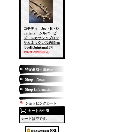
コチティ Joe・H・Q
uintana シルバービー
ズ スカッシュブロッ
サムネックレス約67cm
[JoeHQuintana107]
999,999,999円
(税込)
特定商取引法表示
Shop News
Shop Information
ショッピングカート
カートの中身
カートは空です。