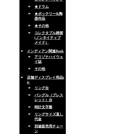
★ドラム
★ポッテリー&陶
器作品
★その他
コレクタブル雑貨
(ノンネイティブ
メイド）
インディアン関連Book
アリゾナハイウェ
イ誌
その他
店舗ディスプレイ用品e
tc
リング台
バングル（ブレス
レット）台
時計文字盤
リングサイズ直し
代金
別途販売用チェー
ン