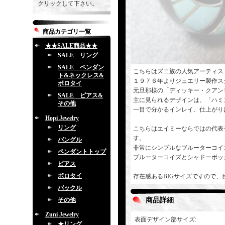
クリックして下さい。
商品カテゴリ一覧
★★SALE商品★★
SALE リング
SALE ペンダン
こちらはズニ族の人気アーティスト
ト&ネックレス&
１９７６年よりジュエリー製作ス
ボロタイ
元旦那様の「ディッキー・クアン
SALE ピアス&
主に見られるデザインは、「ハミ
その他
一目で分かるインレイ、仕上がり
Hopi Jewelry
リング
こちらはエイミーならではの代表
す。
バングル
非常にシンプルなブルーターコイ
ペンダントトップ
ブルーターコイズとシャドーボッ
ピアス
ボロタイ
存在感あるBIGサイズですので
バックル
その他
商品詳細
Zuni Jewelry
表面デザイン部サイズ
:
★リング