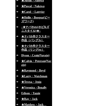
★Justin・Natewa
★Pascal・Nakewa
★Carol ・Lateyice
★Hollie・Booqua(ビー
ズワーク)
↓★ナバホetc(ホピ&ズ
ニスタイル)★↓
★ナバホ作クラスター
作品（バングル）
★ナバホ作クラスター
作品（リングetc）
Hyson・Craig(Navajo)
★Calvin・Peterson(Nav
ajo)
★Raymond・Boyd
★Larry・Watchman
★Tevesa・Jenio
★Veronica・Benally
Edison・Yazzie
★Ray・Jack
★Matthew・Jack