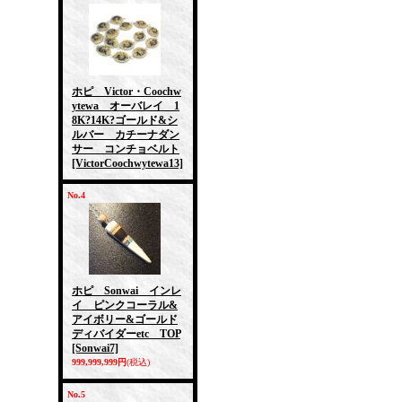
ホピ Victor・Coochw
ytewa オーバレイ 1
8K?14K?ゴールド&シ
ルバー カチーナダン
サー コンチョベルト
[VictorCoochwytewa13]
No.4
ホピ Sonwai インレ
イ ピンクコーラル&
アイボリー&ゴールド
ディバイダーetc TOP
[Sonwai7]
999,999,999円
(税込)
No.5