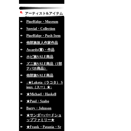
アーティスト&アイテム
別
PineRidge・Museum
Special・Collection
PineRidge・Push Item
他部族故人作家作品
Awards(賞)・作品
ホピ族SALE商品
ズニ族SALE商品（1部
ナバホ商品）
他部族SALE商品
↓★Lakota（ラコタ） S
ioux（スー）★↓
★Michael・Haskell
★Paul・Szabo
Barry・Johnson
★サンダーバードショ
ップファミリー★
★Frank・Patania・Sr