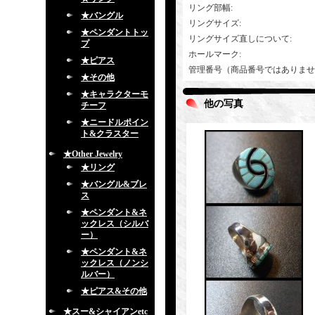
リング部幅
:
★バングル
リングサイズ
:
★ペンダントトッ
リングサイズ直しについて
:
プ
ホールマーク
:
★ピアス
管理番号（商品番号ではありませ
★その他
★キャラクターモ
他の写真
チーフ
★ニードルポイン
ト&クラスター
★Other Jewelry
★リング
★バングル&ブレ
ス
★ペンダント&ネ
ックレス（シルバ
ー）
★ペンダント&ネ
ックレス（ノンシ
ルバー）
★ピアス&その他
★スー&シャイアンetc