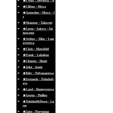
★Cyrus・Josytewa・Jr
★Clifton・Mowa
★Augustine・Mowa・J
r
★Shannon・Talawepi
★Loren・Sakeva・Qu
mawunu
★Arthur・Allen・Lom
ayestewa
★Chris・Mansfield
★Frank・Lahaleon
★Clement・Honie
★John・honie
★Riley・Polyquaptewa
★Fernando・Puhuhefv
aya
★Carol・Humeyestewa
★George・Phillips
★Trinidad&Dawn・Lu
cas
★Gene・Pooyouma