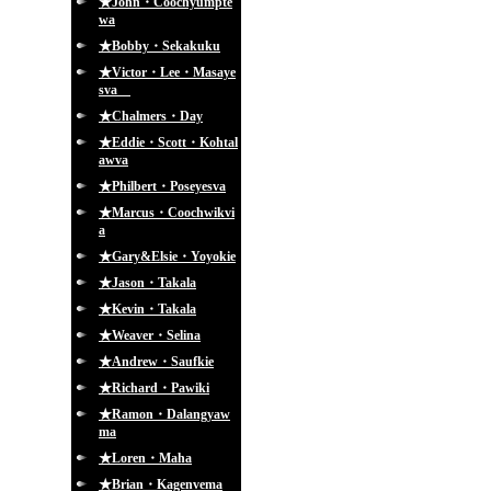
★John・Coochyumpte
wa
★Bobby・Sekakuku
★Victor・Lee・Masaye
sva
★Chalmers・Day
★Eddie・Scott・Kohtal
awva
★Philbert・Poseyesva
★Marcus・Coochwikvi
a
★Gary&Elsie・Yoyokie
★Jason・Takala
★Kevin・Takala
★Weaver・Selina
★Andrew・Saufkie
★Richard・Pawiki
★Ramon・Dalangyaw
ma
★Loren・Maha
★Brian・Kagenvema