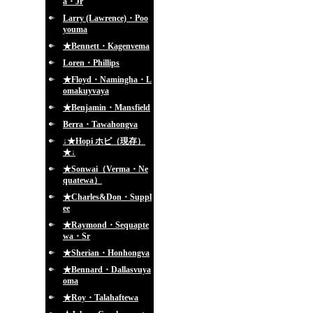
a・Jr
Larry (Lawrence)・Poo
youma
★Bennett・Kagenvema
Loren・Phillips
★Floyd・Namingha・L
omakuyvaya
★Benjamin・Mansfield
Berra・Tawahongva
↓★Hopi ホピ（現存）
★↓
★Sonwai（Verma・Ne
quatewa）
★Charles&Don・Suppl
ee
★Raymond・Sequapte
wa・Sr
★Sherian・Honhongva
★Bennard・Dallasvuya
oma
★Roy・Talahaftewa