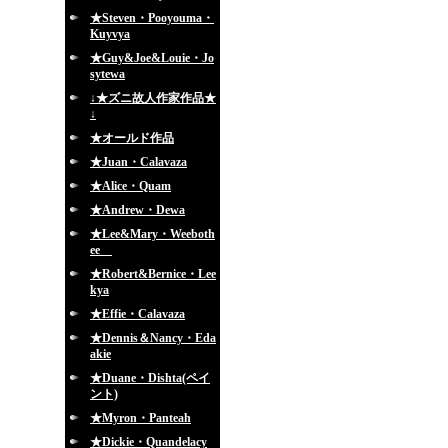
★Steven・Pooyouma・
Kuyvya
★Guy&Joe&Louie・Jo
sytewa
↓★ズニ故人作家作品★
↓
★オールド作品
★Juan・Calavaza
★Alice・Quam
★Andrew・Dewa
★Lee&Mary・Weeboth
ee
★Robert&Bernice・Lee
kya
★Effie・Calavaza
★Dennis＆Nancy・Eda
akie
★Duane・Dishta(ペイ
ント)
★Myron・Panteah
★Dickie・Quandelacy