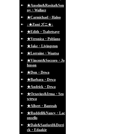
★Anselm&Rosita&Son
ny・Wallace
★Carmichael・Haloo
↓★Zuni ズニ★↓
★Edith・Tsabetsaye
★Veronica・Poblano
★Jake・Livingston
★Lorraine・Waatsa
★Vincent&Soccoro・Jo
hnson
★Don・Dewa
★Barbara・Dewa
★Andrick・Dewa
★Octavius&Irma・Seo
wtewa
★Albert・Banteah
★Ruddell&Nancy・Lac
onsello
★Dale&Sanford&Derri
ck・Edaakie