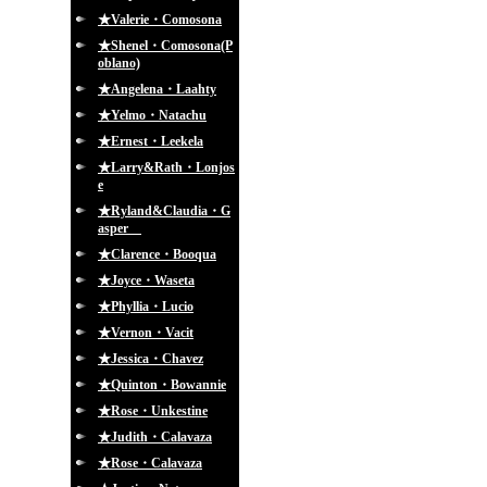
★Valerie・Comosona
★Shenel・Comosona(P
oblano)
★Angelena・Laahty
★Yelmo・Natachu
★Ernest・Leekela
★Larry&Rath・Lonjos
e
★Ryland&Claudia・G
asper
★Clarence・Booqua
★Joyce・Waseta
★Phyllia・Lucio
★Vernon・Vacit
★Jessica・Chavez
★Quinton・Bowannie
★Rose・Unkestine
★Judith・Calavaza
★Rose・Calavaza