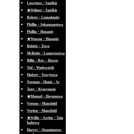
Lawrence・Saufkie
★Wilmer・Saufkie
Robert・Lomadapki
Phillip・Sekaquaptewa
Phillip・Honanie
★Watson・Honanie
Bobbie・Tewa
McBride・Lomayestewa
Billie・Ray・Hawee
Ted・Wadsworth
Hubert・Yowytewa
Norman・Honie・Sr
Tony・Kyasyousie
★Manuel・Hoyungwa
Vernon・Mansfield
Verden・Mansfield
★Willie・Archie・Tala
haftewa
Harvey・Quanimptew