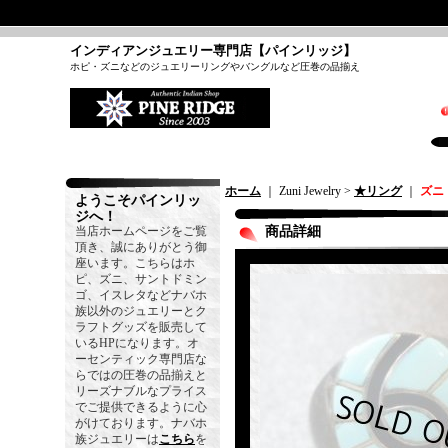
インディアンジュエリー専門店【パインリッジ】
ホピ・ズニなどのジュエリーリングやバングルなど圧巻の品揃え
ホーム
｜ Zuni Jewelry >
★リング
｜
ズニ
ようこそパインリッ
ジへ！
当店ホームページをご覧
商品詳細
頂き、誠にありがとう御
座います。こちらはホ
ピ、ズニ、サントドミン
ゴ、イスレタなどナバホ
族以外のジュエリーとク
ラフトグッズを販売して
いるHPになります。オ
ーセンティック専門店な
らではの圧巻の品揃えと
リーズナブルなプライス
でご提供できるように心
がけております。ナバホ
族ジュエリーは
こちら
を