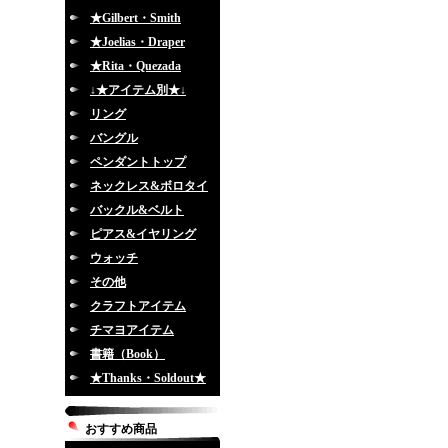
★Gilbert・Smith
★Joelias・Draper
★Rita・Quezada
↓★アイテム別★↓
リング
バングル
ペンダントトップ
ネックレス&ボロタイ
バックル&ベルト
ピアス&イヤリング
ウォッチ
その他
クラフトアイテム
チマヨアイテム
書籍（Book）
★Thanks・Soldout★
おすすめ商品