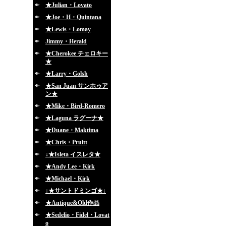
★Julian・Lovato
★Joe・H・Quintana
★Lewis・Lomay
Jimmy・Herald
★Cherokee チェロキー
★
★Larry・Golsh
★San Juan サンホゥア
ン★
★Mike・Bird-Romero
★Laguna ラグーナ★
★Duane・Maktima
★Chris・Pruitt
↓★Isleta イスレタ★
★Andy Lee・Kirk
★Michael・Kirk
↓★サントドミンゴ★↓
★Antique&Old作品
★Sedelio・Fidel・Lovat
o