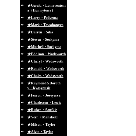
★Gerald・Lomaventem
a（Honwytewa）
★Larry・Polivema
★Mark・Tawahongva
★Darren・Silas
★Steven・Sockyma
★Mitchell・Sockyma
★Eddison・Wadsworth
★Cheryl・Wadsworth
★Ronald・Wadsworth
★Chales・Wadsworth
★Raymond&Doroth
y・Kyasyousie
★Ferron・Joseyesva
★Charleston・Lewis
★Ruben・Saufkie
★Vern・Mansfield
★Milson・Taylor
★Alvin・Taylor