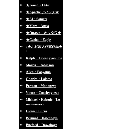
★Isaiah・Ortiz
★Apache アパッチ★
★Al・Somers
★Marc・Antia
★Ottawa オッタワ★
★Carlos・Eagle
↓★ホピ故人作家作品★
↓
Ralph・Tawangyaouma
Morris・Robinson
Allen・Pooyama
Charles・Loloma
Preston・Monongye
Victor・Coochwytewa
Michael・Kabotie（Lo
mawywesa）
Glenn・Lucas
Bernard・Dawahoya
Bueford・Dawahoya