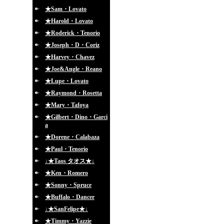
★Sam・Lovato
★Harold・Lovato
★Roderick・Tenorio
★Joseph・D・Coriz
★Harvey・Chavez
★Joe&Angle・Reano
★Lupe・Lovato
★Raymond・Rosetta
★Mary・Tafoya
★Gilbert・Dino・Garci
a
★Dorene・Calabaza
★Paul・Tenorio
↓★Taos タオス★↓
★Ken・Romero
★Sonny・Spruce
★Buffalo・Dancer
↓★SanFelipe★↓
★Timmy・Yazzie