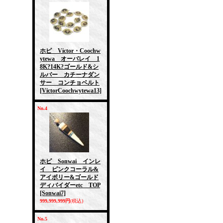
ホピ Victor・Coochw
ytewa オーバレイ 1
8K?14K?ゴールド&シ
ルバー カチーナダン
サー コンチョベルト
[VictorCoochwytewa13]
No.4
ホピ Sonwai インレ
イ ピンクコーラル&
アイボリー&ゴールド
ディバイダーetc TOP
[Sonwai7]
999,999,999円
(税込)
No.5