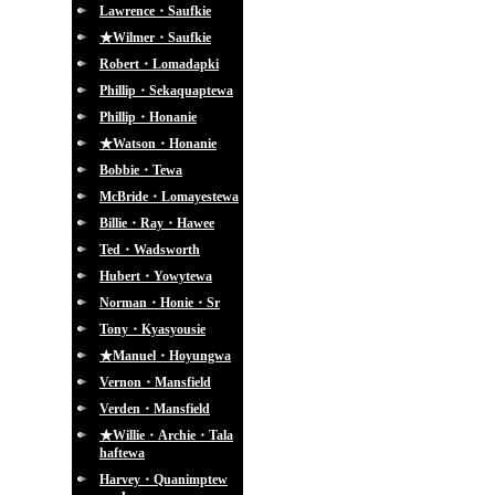
Lawrence・Saufkie
★Wilmer・Saufkie
Robert・Lomadapki
Phillip・Sekaquaptewa
Phillip・Honanie
★Watson・Honanie
Bobbie・Tewa
McBride・Lomayestewa
Billie・Ray・Hawee
Ted・Wadsworth
Hubert・Yowytewa
Norman・Honie・Sr
Tony・Kyasyousie
★Manuel・Hoyungwa
Vernon・Mansfield
Verden・Mansfield
★Willie・Archie・Tala
haftewa
Harvey・Quanimptew