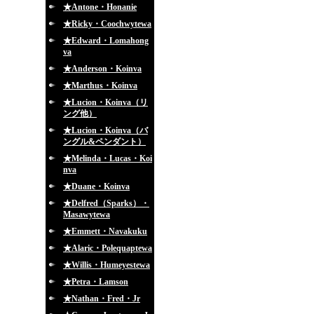
★Antone・Honanie
★Ricky・Coochwytewa
★Edward・Lomahong
va
★Anderson・Koinva
★Marthus・Koinva
★Lucion・Koinva（リ
ング他）
★Lucion・Koinva（バ
ングル&ペンダント）
★Melinda・Lucas・Koi
nva
★Duane・Koinva
★Delfred（Sparks）・
Masawytewa
★Emmett・Navakuku
★Alaric・Polequaptewa
★Willis・Humeyestewa
★Petra・Lamson
★Nathan・Fred・Jr