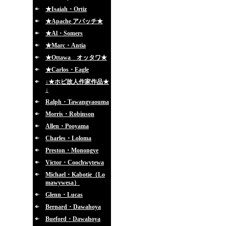
★Isaiah・Ortiz
★Apache アパッチ★
★Al・Somers
★Marc・Antia
★Ottawa オッタワ★
★Carlos・Eagle
↓★ホピ故人作家作品★
↓
Ralph・Tawangyaouma
Morris・Robinson
Allen・Pooyama
Charles・Loloma
Preston・Monongye
Victor・Coochwytewa
Michael・Kabotie（Lo
mawywesa）
Glenn・Lucas
Bernard・Dawahoya
Bueford・Dawahoya