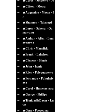
★Cyrus・Josytewa・Jr
★Clifton・Mowa
★Augustine・Mowa・J
r
★Shannon・Talawepi
★Loren・Sakeva・Qu
mawunu
★Arthur・Allen・Lom
ayestewa
★Chris・Mansfield
★Frank・Lahaleon
★Clement・Honie
★John・honie
★Riley・Polyquaptewa
★Fernando・Puhuhefv
aya
★Carol・Humeyestewa
★George・Phillips
★Trinidad&Dawn・Lu
cas
★Gene・Pooyouma