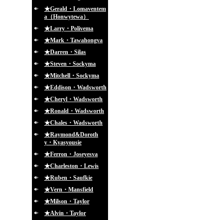
★Gerald・Lomaventem
a（Honwytewa）
★Larry・Polivema
★Mark・Tawahongva
★Darren・Silas
★Steven・Sockyma
★Mitchell・Sockyma
★Eddison・Wadsworth
★Cheryl・Wadsworth
★Ronald・Wadsworth
★Chales・Wadsworth
★Raymond&Doroth
y・Kyasyousie
★Ferron・Joseyesva
★Charleston・Lewis
★Ruben・Saufkie
★Vern・Mansfield
★Milson・Taylor
★Alvin・Taylor