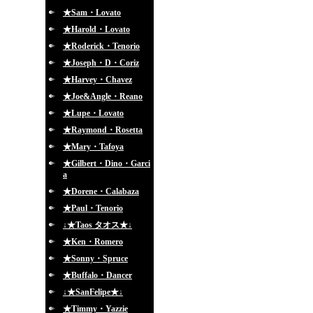
★Sam・Lovato
★Harold・Lovato
★Roderick・Tenorio
★Joseph・D・Coriz
★Harvey・Chavez
★Joe&Angle・Reano
★Lupe・Lovato
★Raymond・Rosetta
★Mary・Tafoya
★Gilbert・Dino・Garci
a
★Dorene・Calabaza
★Paul・Tenorio
↓★Taos タオス★↓
★Ken・Romero
★Sonny・Spruce
★Buffalo・Dancer
↓★SanFelipe★↓
★Timmy・Yazzie