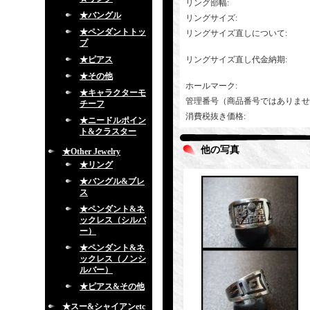
リング部幅
:
★バングル
リングサイズ
:
★ペンダントトッ
リングサイズ直しについて
:
プ
★ピアス
リングサイズ直し代金納期
:
★その他
ホールマーク
:
★キャラクターモ
管理番号（商品番号ではありませ
チーフ
消費税抜き価格
:
★ニードルポイン
ト&クラスター
他の写真
★Other Jewelry
★リング
★バングル&ブレ
ス
★ペンダント&ネ
ックレス（シルバ
ー）
★ペンダント&ネ
ックレス（ノンシ
ルバー）
★ピアス&その他
★スー&シャイアンetc