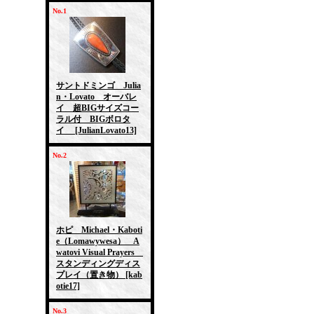
No.1
サントドミンゴ Julia
n・Lovato オーバレ
イ 超BIGサイズコー
ラル付 BIGボロタ
イ
[JulianLovato13]
No.2
ホピ Michael・Kaboti
e（Lomawywesa） A
watovi Visual Prayers
スタンディングディス
プレイ（置き物）
[kab
otie17]
No.3