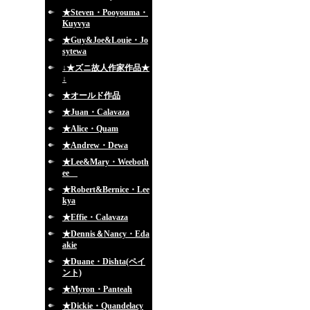
★Steven・Pooyouma・
Kuyvya
★Guy&Joe&Louie・Jo
sytewa
↓★ズニ故人作家作品★
↓
★オールド作品
★Juan・Calavaza
★Alice・Quam
★Andrew・Dewa
★Lee&Mary・Weeboth
ee
★Robert&Bernice・Lee
kya
★Effie・Calavaza
★Dennis＆Nancy・Eda
akie
★Duane・Dishta(ペイ
ント)
★Myron・Panteah
★Dickie・Quandelacy