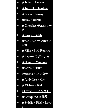
★Julian・Lovato
★Joe・H・Quintana
★Lewis・Lomay
Jimmy・Herald
★Cherokee チェロキー
★
★Larry・Golsh
★San Juan サンホゥア
ン★
★Mike・Bird-Romero
★Laguna ラグーナ★
★Duane・Maktima
★Chris・Pruitt
↓★Isleta イスレタ★
★Andy Lee・Kirk
★Michael・Kirk
↓★サントドミンゴ★↓
★Antique&Old作品
★Sedelio・Fidel・Lovat
o