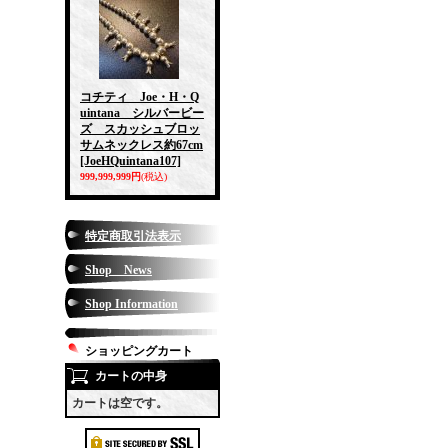
コチティ Joe・H・Q
uintana シルバービー
ズ スカッシュブロッ
サムネックレス約67cm
[JoeHQuintana107]
999,999,999円
(税込)
特定商取引法表示
Shop News
Shop Information
ショッピングカート
カートの中身
カートは空です。