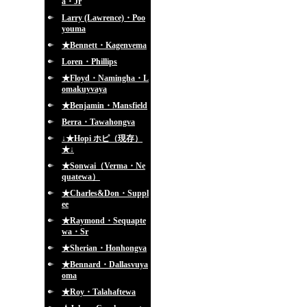
a・Jr
Larry (Lawrence)・Poo
youma
★Bennett・Kagenvema
Loren・Phillips
★Floyd・Namingha・L
omakuyvaya
★Benjamin・Mansfield
Berra・Tawahongva
↓★Hopi ホピ（現存）
★↓
★Sonwai（Verma・Ne
quatewa）
★Charles&Don・Suppl
ee
★Raymond・Sequapte
wa・Sr
★Sherian・Honhongva
★Bennard・Dallasvuya
oma
★Roy・Talahaftewa