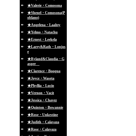
★Valerie・Comosona
★Shenel・Comosona(P
oblano)
★Angelena・Laahty
★Yelmo・Natachu
★Ernest・Leekela
★Larry&Rath・Lonjos
e
★Ryland&Claudia・G
asper
★Clarence・Booqua
★Joyce・Waseta
★Phyllia・Lucio
★Vernon・Vacit
★Jessica・Chavez
★Quinton・Bowannie
★Rose・Unkestine
★Judith・Calavaza
★Rose・Calavaza