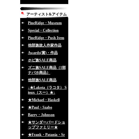
アーティスト&アイテム
別
PineRidge・Museum
Special・Collection
PineRidge・Push Item
他部族故人作家作品
Awards(賞)・作品
ホピ族SALE商品
ズニ族SALE商品（1部
ナバホ商品）
他部族SALE商品
↓★Lakota（ラコタ） S
ioux（スー）★↓
★Michael・Haskell
★Paul・Szabo
Barry・Johnson
★サンダーバードショ
ップファミリー★
★Frank・Patania・Sr