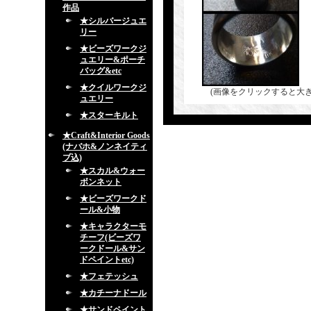
作品
★シルバージュエ
リー
★ビーズワークジ
ュエリー&ポーチ
バッグ&etc
★クイルワークジ
(画像をクリックすると大
ュエリー
★スターキルト
★Craft&Interior Goods
(ナバホ&ノンネイティ
ブ込)
★スカル&ウォー
ボンネット
★ビーズワークド
ール&小物
★キャラクターモ
チーフ(ビーズワ
ークドール&サン
ドペイントetc)
★フェテッシュ
★カチーナドール
★サンドペイント