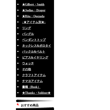
★Gilbert・Smith
★Joelias・Draper
★Rita・Quezada
↓★アイテム別★↓
リング
バングル
ペンダントトップ
ネックレス&ボロタイ
バックル&ベルト
ピアス&イヤリング
ウォッチ
その他
クラフトアイテム
チマヨアイテム
書籍（Book）
★Thanks・Soldout★
おすすめ商品