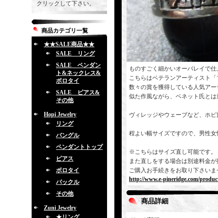
クリックして下さい。
商品カテゴリ一覧
★★SALE商品★★
SALE リング
SALE ペンダン
ものすごく細かいオーバレイで仕
ト&ネックレス&
こちらはベテランアーティスト「
ボロタイ
数々の賞を獲得している人気アー
SALE ピアス&
似た作風ながら、ベネット氏とは
その他
Hopi Jewelry
ヴィレッジやウェーブなど、ホピ
リング
程よい幅サイズですので、男性女
バングル
ペンダントトップ
※こちらはサイズ直し可能です。
ピアス
また直しをする場合は別途料金が
ボロタイ
ご購入お手続きをお取り下さいま
http://www.e-pineridge.com/produc
バックル
その他
商品詳細
Zuni Jewelry
★リング