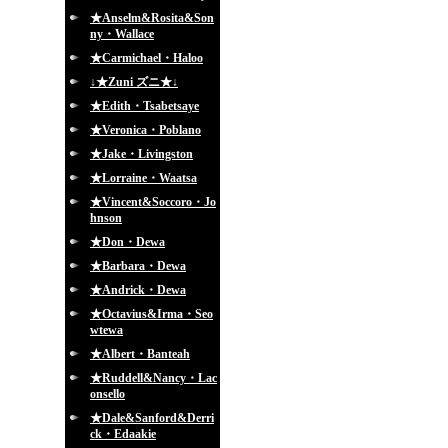
★Anselm&Rosita&Son
ny・Wallace
★Carmichael・Haloo
↓★Zuni ズニ★↓
★Edith・Tsabetsaye
★Veronica・Poblano
★Jake・Livingston
★Lorraine・Waatsa
★Vincent&Soccoro・Jo
hnson
★Don・Dewa
★Barbara・Dewa
★Andrick・Dewa
★Octavius&Irma・Seo
wtewa
★Albert・Banteah
★Ruddell&Nancy・Lac
onsello
★Dale&Sanford&Derri
ck・Edaakie