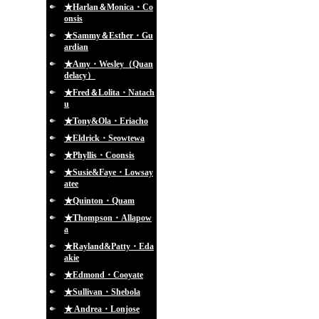
★Harlan＆Monica・Co
onsis
★Sammy＆Esther・Gu
ardian
★Amy・Wesley（Quan
delacy）
★Fred＆Lolita・Natach
u
★Tony&Ola・Eriacho
★Eldrick・Seowtewa
★Phyllis・Coonsis
★Susie&Faye・Lowsay
atee
★Quinton・Quam
★Thompson・Allapow
a
★Rayland&Patty・Eda
akie
★Edmond・Cooyate
★Sullivan・Shebola
★ Andrea・Lonjose