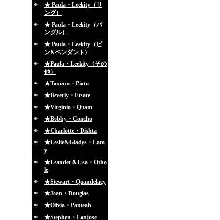
★ Paula・Leekity（リ
ング）
★ Paula・Leekity（バ
ングル）
★ Paula・Leekity（ピ
ン&ペンダント）
★Paula・Leekity（その
他）
★Tamara・Pinto
★Beverly・Etsate
★Virginia・Quam
★Bobby・Concho
★Charlotte・Dishta
★Leslie&Gladys・Lam
y
★Leander＆Lisa・Otho
le
★Stewart・Quandelacy
★Joan・Douglas
★Olivia・Panteah
★Stephen・Lonjose