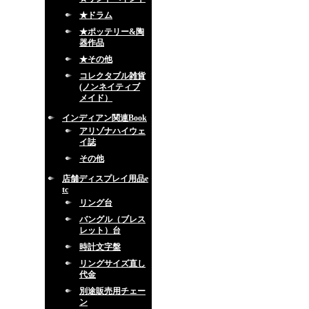
★ドラム
★ポッテリー&陶
器作品
★その他
コレクタブル雑貨
(ノンネイティブ
メイド）
インディアン関連Book
アリゾナハイウェ
イ誌
その他
店舗ディスプレイ用品e
tc
リング台
バングル（ブレス
レット）台
時計文字盤
リングサイズ直し
代金
別途販売用チェー
ン