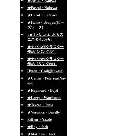
★Justin・Natewa
★Pascal・Nakewa
★Carol ・Lateyice
★Hollie・Booqua(ビー
ズワーク)
↓★ナバホetc(ホピ&ズ
ニスタイル)★↓
★ナバホ作クラスター
作品（バングル）
★ナバホ作クラスター
作品（リングetc）
Hyson・Craig(Navajo)
★Calvin・Peterson(Nav
ajo)
★Raymond・Boyd
★Larry・Watchman
★Tevesa・Jenio
★Veronica・Benally
Edison・Yazzie
★Ray・Jack
★Matthew・Jack