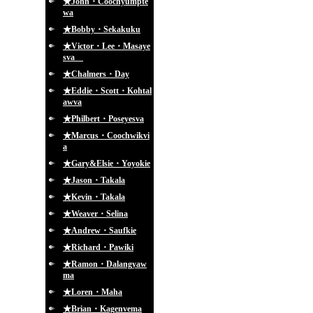
★John・Coochyumpte
wa
★Bobby・Sekakuku
★Victor・Lee・Masaye
sva
★Chalmers・Day
★Eddie・Scott・Kohtal
awva
★Philbert・Poseyesva
★Marcus・Coochwikvi
a
★Gary&Elsie・Yoyokie
★Jason・Takala
★Kevin・Takala
★Weaver・Selina
★Andrew・Saufkie
★Richard・Pawiki
★Ramon・Dalangyaw
ma
★Loren・Maha
★Brian・Kagenvema