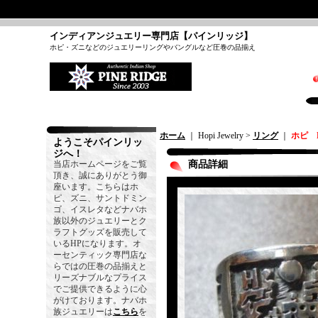
インディアンジュエリー専門店【パインリッジ】
ホピ・ズニなどのジュエリーリングやバングルなど圧巻の品揃え
ホーム
｜ Hopi Jewelry >
リング
｜
ホピ B
ようこそパインリッ
ジへ！
当店ホームページをご覧
商品詳細
頂き、誠にありがとう御
座います。こちらはホ
ピ、ズニ、サントドミン
ゴ、イスレタなどナバホ
族以外のジュエリーとク
ラフトグッズを販売して
いるHPになります。オ
ーセンティック専門店な
らではの圧巻の品揃えと
リーズナブルなプライス
でご提供できるように心
がけております。ナバホ
族ジュエリーは
こちら
を