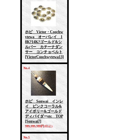
ホピ Victor・Coochw
ytewa オーバレイ 1
8K?14K?ゴールド&シ
ルバー カチーナダン
サー コンチョベルト
[VictorCoochwytewa13]
No.4
ホピ Sonwai インレ
イ ピンクコーラル&
アイボリー&ゴールド
ディバイダーetc TOP
[Sonwai7]
999,999,999円
(税込)
No.5