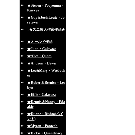
★Steven・Pooyouma・
Kuyvya
★Guy&Joe&Louie・Jo
sytewa
↓★ズニ故人作家作品★
↓
★オールド作品
★Juan・Calavaza
★Alice・Quam
★Andrew・Dewa
★Lee&Mary・Weeboth
ee
★Robert&Bernice・Lee
kya
★Effie・Calavaza
★Dennis＆Nancy・Eda
akie
★Duane・Dishta(ペイ
ント)
★Myron・Panteah
★Dickie・Quandelacy