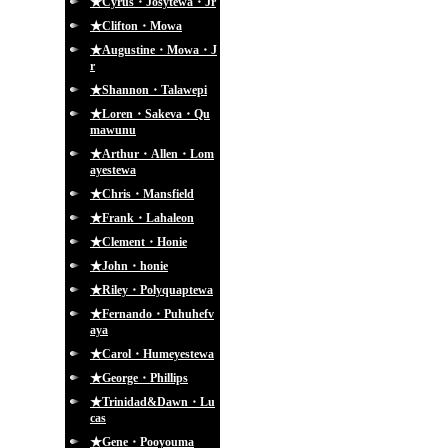
★Cyrus・Josytewa・Jr
★Clifton・Mowa
★Augustine・Mowa・J
r
★Shannon・Talawepi
★Loren・Sakeva・Qu
mawunu
★Arthur・Allen・Lom
ayestewa
★Chris・Mansfield
★Frank・Lahaleon
★Clement・Honie
★John・honie
★Riley・Polyquaptewa
★Fernando・Puhuhefv
aya
★Carol・Humeyestewa
★George・Phillips
★Trinidad&Dawn・Lu
cas
★Gene・Pooyouma