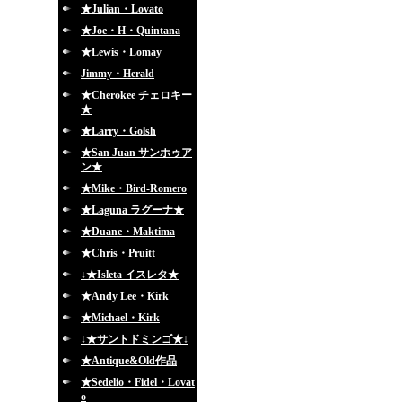
★Julian・Lovato
★Joe・H・Quintana
★Lewis・Lomay
Jimmy・Herald
★Cherokee チェロキー
★
★Larry・Golsh
★San Juan サンホゥア
ン★
★Mike・Bird-Romero
★Laguna ラグーナ★
★Duane・Maktima
★Chris・Pruitt
↓★Isleta イスレタ★
★Andy Lee・Kirk
★Michael・Kirk
↓★サントドミンゴ★↓
★Antique&Old作品
★Sedelio・Fidel・Lovat
o