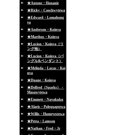
★Antone・Honanie
★Ricky・Coochwytewa
★Edward・Lomahong
va
★Anderson・Koinva
★Marthus・Koinva
★Lucion・Koinva（リ
ング他）
★Lucion・Koinva（バ
ングル&ペンダント）
★Melinda・Lucas・Koi
nva
★Duane・Koinva
★Delfred（Sparks）・
Masawytewa
★Emmett・Navakuku
★Alaric・Polequaptewa
★Willis・Humeyestewa
★Petra・Lamson
★Nathan・Fred・Jr