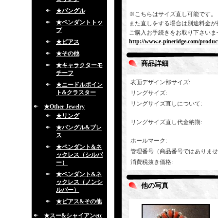
★バングル
※こちらはサイズ直し可能です。
★ペンダントトッ
また直しをする場合は別途料金が
プ
ご購入お手続きをお取り下さいま
http://www.e-pineridge.com/produc
★ピアス
★その他
商品詳細
★キャラクターモ
チーフ
表面デザイン部サイズ
:
★ニードルポイン
ト&クラスター
リングサイズ
:
リングサイズ直しについて
:
★Other Jewelry
★リング
リングサイズ直し代金納期
:
★バングル&ブレ
ス
ホールマーク
:
★ペンダント&ネ
管理番号（商品番号ではありませ
ックレス（シルバ
消費税抜き価格
:
ー）
★ペンダント&ネ
ックレス（ノンシ
他の写真
ルバー）
★ピアス&その他
★スー&シャイアンetc