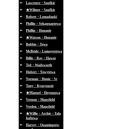
Lawrence・Saufkie
★Wilmer・Saufkie
Robert・Lomadapki
Phillip・Sekaquaptewa
Phillip・Honanie
★Watson・Honanie
Bobbie・Tewa
McBride・Lomayestewa
Billie・Ray・Hawee
Ted・Wadsworth
Hubert・Yowytewa
Norman・Honie・Sr
Tony・Kyasyousie
★Manuel・Hoyungwa
Vernon・Mansfield
Verden・Mansfield
★Willie・Archie・Tala
haftewa
Harvey・Quanimptew