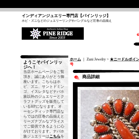
インディアンジュエリー専門店【パインリッジ】
ホピ・ズニなどのジュエリーリングやバングルなど圧巻の品揃え
ホーム
｜ Zuni Jewelry >
★ニードルポイ
ようこそパインリッ
号
ジへ！
当店ホームページをご覧
頂き、誠にありがとう御
商品詳細
座います。こちらはホ
ピ、ズニ、サントドミン
ゴ、イスレタなどナバホ
族以外のジュエリーとク
ラフトグッズを販売して
いるHPになります。オ
ーセンティック専門店な
らではの圧巻の品揃えと
リーズナブルなプライス
でご提供できるように心
がけております。ナバホ
族ジュエリーは
こちら
を