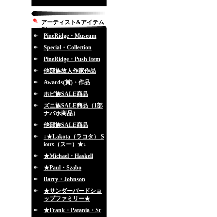
アーティスト&アイテム
別
PineRidge・Museum
Special・Collection
PineRidge・Push Item
他部族故人作家作品
Awards(賞)・作品
ホピ族SALE商品
ズニ族SALE商品（1部
ナバホ商品）
他部族SALE商品
↓★Lakota（ラコタ） S
ioux（スー）★↓
★Michael・Haskell
★Paul・Szabo
Barry・Johnson
★サンダーバードショ
ップファミリー★
★Frank・Patania・Sr