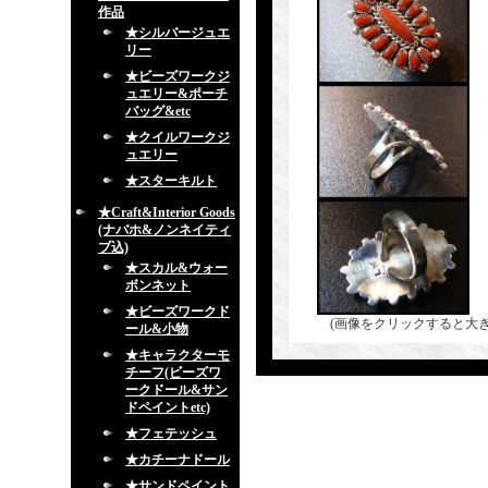
作品
★シルバージュエ
リー
★ビーズワークジ
ュエリー&ポーチ
バッグ&etc
★クイルワークジ
ュエリー
★スターキルト
★Craft&Interior Goods
(ナバホ&ノンネイティ
ブ込)
★スカル&ウォー
ボンネット
★ビーズワークド
(画像をクリックすると大
ール&小物
★キャラクターモ
チーフ(ビーズワ
ークドール&サン
ドペイントetc)
★フェテッシュ
★カチーナドール
★サンドペイント