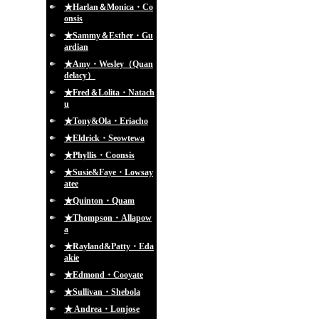
★Harlan＆Monica・Co
onsis
★Sammy＆Esther・Gu
ardian
★Amy・Wesley（Quan
delacy）
★Fred＆Lolita・Natach
u
★Tony&Ola・Eriacho
★Eldrick・Seowtewa
★Phyllis・Coonsis
★Susie&Faye・Lowsay
atee
★Quinton・Quam
★Thompson・Allapow
a
★Rayland&Patty・Eda
akie
★Edmond・Cooyate
★Sullivan・Shebola
★ Andrea・Lonjose