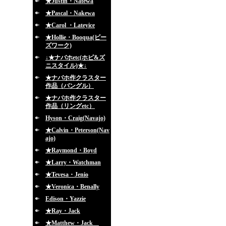
★Justin・Natewa
★Pascal・Nakewa
★Carol ・Lateyice
★Hollie・Booqua(ビー
ズワーク)
↓★ナバホetc(ホピ&ズ
ニスタイル)★↓
★ナバホ作クラスター
作品（バングル）
★ナバホ作クラスター
作品（リングetc）
Hyson・Craig(Navajo)
★Calvin・Peterson(Nav
ajo)
★Raymond・Boyd
★Larry・Watchman
★Tevesa・Jenio
★Veronica・Benally
Edison・Yazzie
★Ray・Jack
★Matthew・Jack