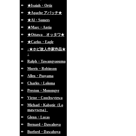
★Isaiah・Ortiz
★Apache アパッチ★
★Al・Somers
★Marc・Antia
★Ottawa オッタワ★
★Carlos・Eagle
↓★ホピ故人作家作品★
↓
Ralph・Tawangyaouma
Morris・Robinson
Allen・Pooyama
Charles・Loloma
Preston・Monongye
Victor・Coochwytewa
Michael・Kabotie（Lo
mawywesa）
Glenn・Lucas
Bernard・Dawahoya
Bueford・Dawahoya