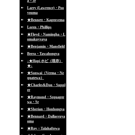
a・Jr
Larry (Lawrence)・Poo
youma
★Bennett・Kagenvema
Loren・Phillips
★Floyd・Namingha・L
omakuyvaya
★Benjamin・Mansfield
Berra・Tawahongva
↓★Hopi ホピ（現存）
★↓
★Sonwai（Verma・Ne
quatewa）
★Charles&Don・Suppl
ee
★Raymond・Sequapte
wa・Sr
★Sherian・Honhongva
★Bennard・Dallasvuya
oma
★Roy・Talahaftewa