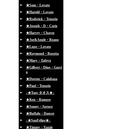
★Sam・Lovato
★Harold・Lovato
★Roderick・Tenorio
★Joseph・D・Coriz
★Harvey・Chavez
★Joe&Angle・Reano
★Lupe・Lovato
★Raymond・Rosetta
★Mary・Tafoya
★Gilbert・Dino・Garci
a
★Dorene・Calabaza
★Paul・Tenorio
↓★Taos タオス★↓
★Ken・Romero
★Sonny・Spruce
★Buffalo・Dancer
↓★SanFelipe★↓
★Timmy・Yazzie