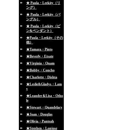
★ Paula・Leekity（リ
ング）
★ Paula・Leekity（バ
ングル）
★ Paula・Leekity（ピ
ン&ペンダント）
★Paula・Leekity（その
他）
★Tamara・Pinto
★Beverly・Etsate
★Virginia・Quam
★Bobby・Concho
★Charlotte・Dishta
★Leslie&Gladys・Lam
y
★Leander＆Lisa・Otho
le
★Stewart・Quandelacy
★Joan・Douglas
★Olivia・Panteah
★Stephen・Lonjose