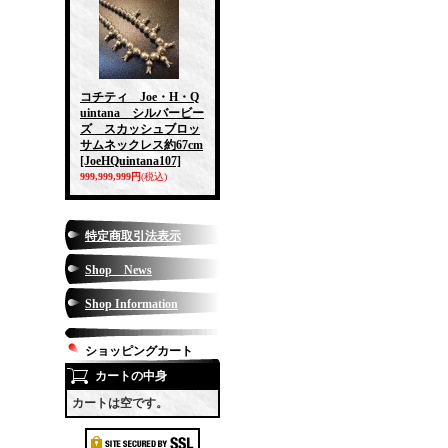
コチティ Joe・H・Q
uintana シルバービー
ズ スカッシュブロッ
サムネックレス約67cm
[JoeHQuintana107]
999,999,999円
(税込)
特定商取引法表示
Shop News
Shop Information
ショッピングカート
カートの中身
カートは空です。