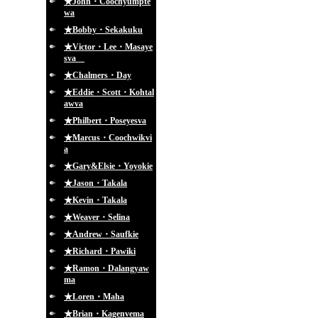
★John・Coochyumpte
wa
★Bobby・Sekakuku
★Victor・Lee・Masaye
sva
★Chalmers・Day
★Eddie・Scott・Kohtal
awva
★Philbert・Poseyesva
★Marcus・Coochwikvi
a
★Gary&Elsie・Yoyokie
★Jason・Takala
★Kevin・Takala
★Weaver・Selina
★Andrew・Saufkie
★Richard・Pawiki
★Ramon・Dalangyaw
ma
★Loren・Maha
★Brian・Kagenvema