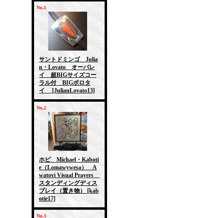
No.1
サントドミンゴ Julia
n・Lovato オーバレ
イ 超BIGサイズコー
ラル付 BIGボロタ
イ
[JulianLovato13]
No.2
ホピ Michael・Kaboti
e（Lomawywesa） A
watovi Visual Prayers
スタンディングディス
プレイ（置き物）
[kab
otie17]
No.3