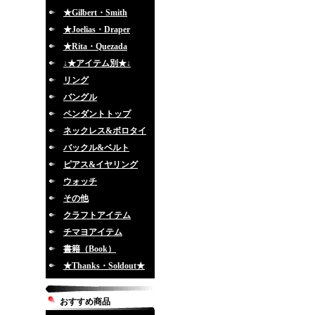
★Gilbert・Smith
★Joelias・Draper
★Rita・Quezada
↓★アイテム別★↓
リング
バングル
ペンダントトップ
ネックレス&ボロタイ
バックル&ベルト
ピアス&イヤリング
ウォッチ
その他
クラフトアイテム
チマヨアイテム
書籍（Book）
★Thanks・Soldout★
おすすめ商品