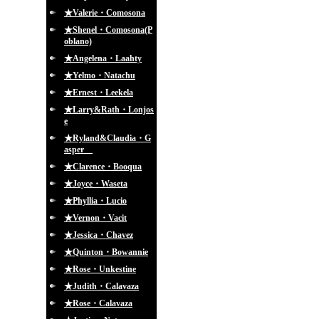
★Valerie・Comosona
★Shenel・Comosona(P
oblano)
★Angelena・Laahty
★Yelmo・Natachu
★Ernest・Leekela
★Larry&Rath・Lonjos
e
★Ryland&Claudia・G
asper
★Clarence・Booqua
★Joyce・Waseta
★Phyllia・Lucio
★Vernon・Vacit
★Jessica・Chavez
★Quinton・Bowannie
★Rose・Unkestine
★Judith・Calavaza
★Rose・Calavaza