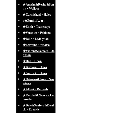
★Anselm&Rosita&Son
ny・Wallace
★Carmichael・Haloo
↓★Zuni ズニ★↓
★Edith・Tsabetsaye
★Veronica・Poblano
★Jake・Livingston
★Lorraine・Waatsa
★Vincent&Soccoro・Jo
hnson
★Don・Dewa
★Barbara・Dewa
★Andrick・Dewa
★Octavius&Irma・Seo
wtewa
★Albert・Banteah
★Ruddell&Nancy・Lac
onsello
★Dale&Sanford&Derri
ck・Edaakie