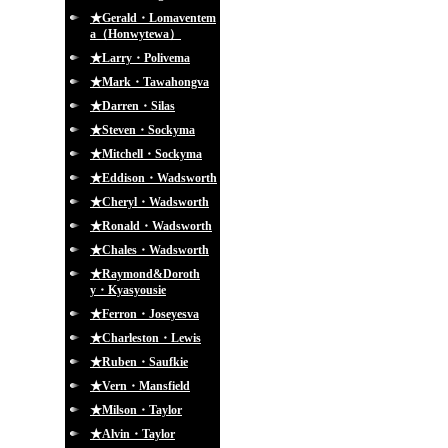
★Gerald・Lomaventem
a（Honwytewa）
★Larry・Polivema
★Mark・Tawahongva
★Darren・Silas
★Steven・Sockyma
★Mitchell・Sockyma
★Eddison・Wadsworth
★Cheryl・Wadsworth
★Ronald・Wadsworth
★Chales・Wadsworth
★Raymond&Doroth
y・Kyasyousie
★Ferron・Joseyesva
★Charleston・Lewis
★Ruben・Saufkie
★Vern・Mansfield
★Milson・Taylor
★Alvin・Taylor