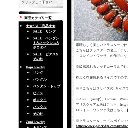
クリックして下さい。
商品カテゴリ一覧
★★SALE商品★★
SALE リング
SALE ペンダン
ト&ネックレス&
素晴らしく美しいクラスターで仕
ボロタイ
こちらはクラスターの名工「アリ
SALE ピアス&
「ロレイン・ワッサ」の作品にな
その他
高級感溢れるレッドコーラルで仕
Hopi Jewelry
リング
程よく存在感あるサイズですので
バングル
ペンダントトップ
※※こちらは３サイズのLサイズ
ピアス
※Alice・Quam氏、Lorrai
ボロタイ
アリスクゥアム氏はこちら
http
バックル
ロレイン・ワッツァ氏はこちら
その他
※クラスター＆ニードルポイント
Zuni Jewelry
http://www.e-pineridge.com/product
★リング