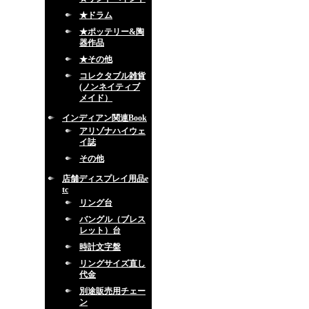
★ドラム
★ポッテリー&陶
器作品
★その他
コレクタブル雑貨
(ノンネイティブ
メイド）
インディアン関連Book
アリゾナハイウェ
イ誌
その他
店舗ディスプレイ用品e
tc
リング台
バングル（ブレス
レット）台
時計文字盤
リングサイズ直し
代金
別途販売用チェー
ン