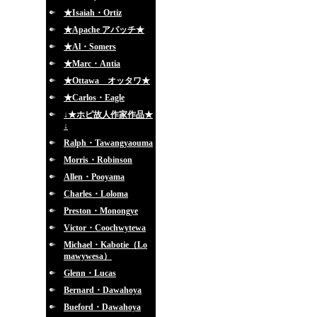
★Isaiah・Ortiz
★Apache アパッチ★
★Al・Somers
★Marc・Antia
★Ottawa オッタワ★
★Carlos・Eagle
↓★ホピ故人作家作品★
↓
Ralph・Tawangyaouma
Morris・Robinson
Allen・Pooyama
Charles・Loloma
Preston・Monongye
Victor・Coochwytewa
Michael・Kabotie（Lo
mawywesa）
Glenn・Lucas
Bernard・Dawahoya
Bueford・Dawahoya