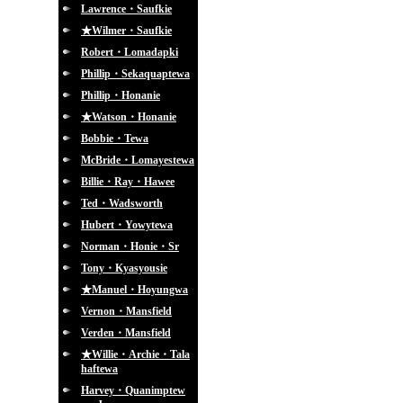
Lawrence・Saufkie
★Wilmer・Saufkie
Robert・Lomadapki
Phillip・Sekaquaptewa
Phillip・Honanie
★Watson・Honanie
Bobbie・Tewa
McBride・Lomayestewa
Billie・Ray・Hawee
Ted・Wadsworth
Hubert・Yowytewa
Norman・Honie・Sr
Tony・Kyasyousie
★Manuel・Hoyungwa
Vernon・Mansfield
Verden・Mansfield
★Willie・Archie・Tala
haftewa
Harvey・Quanimptew