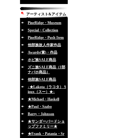
アーティスト&アイテム
別
PineRidge・Museum
Special・Collection
PineRidge・Push Item
他部族故人作家作品
Awards(賞)・作品
ホピ族SALE商品
ズニ族SALE商品（1部
ナバホ商品）
他部族SALE商品
↓★Lakota（ラコタ） S
ioux（スー）★↓
★Michael・Haskell
★Paul・Szabo
Barry・Johnson
★サンダーバードショ
ップファミリー★
★Frank・Patania・Sr