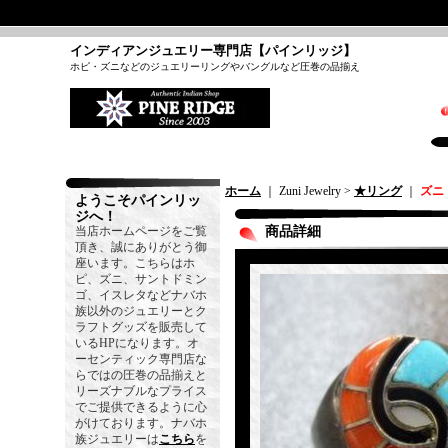
インディアンジュエリー専門店【パインリッジ】
ホピ・ズニなどのジュエリーリングやバングルなど圧巻の品揃え
ホーム
｜ Zuni Jewelry >
★リング
｜
ズニ
ようこそパインリッ
ジへ！
当店ホームページをご覧
商品詳細
頂き、誠にありがとう御
座います。こちらはホ
ピ、ズニ、サントドミン
ゴ、イスレタなどナバホ
族以外のジュエリーとク
ラフトグッズを販売して
いるHPになります。オ
ーセンティック専門店な
らではの圧巻の品揃えと
リーズナブルなプライス
でご提供できるように心
がけております。ナバホ
族ジュエリーは
こちら
を