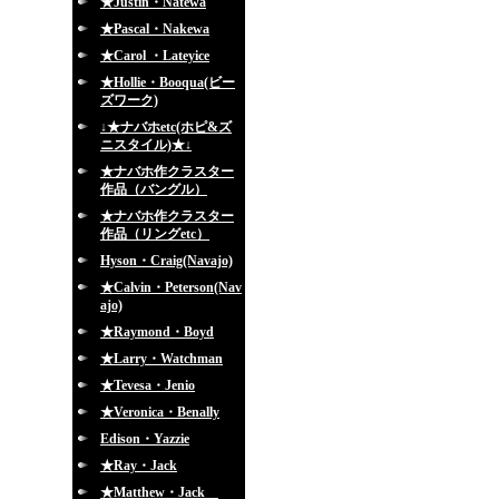
★Justin・Natewa
★Pascal・Nakewa
★Carol ・Lateyice
★Hollie・Booqua(ビー
ズワーク)
↓★ナバホetc(ホピ&ズ
ニスタイル)★↓
★ナバホ作クラスター
作品（バングル）
★ナバホ作クラスター
作品（リングetc）
Hyson・Craig(Navajo)
★Calvin・Peterson(Nav
ajo)
★Raymond・Boyd
★Larry・Watchman
★Tevesa・Jenio
★Veronica・Benally
Edison・Yazzie
★Ray・Jack
★Matthew・Jack