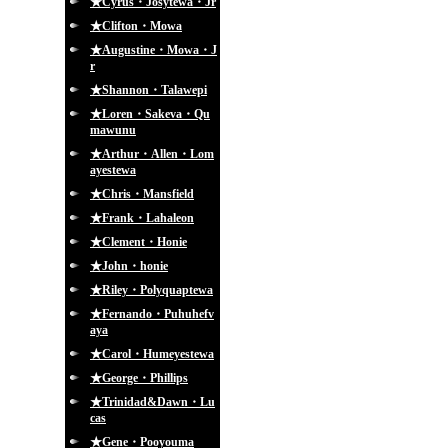
★Cyrus・Josytewa・Jr
★Clifton・Mowa
★Augustine・Mowa・J
r
★Shannon・Talawepi
★Loren・Sakeva・Qu
mawunu
★Arthur・Allen・Lom
ayestewa
★Chris・Mansfield
★Frank・Lahaleon
★Clement・Honie
★John・honie
★Riley・Polyquaptewa
★Fernando・Puhuhefv
aya
★Carol・Humeyestewa
★George・Phillips
★Trinidad&Dawn・Lu
cas
★Gene・Pooyouma