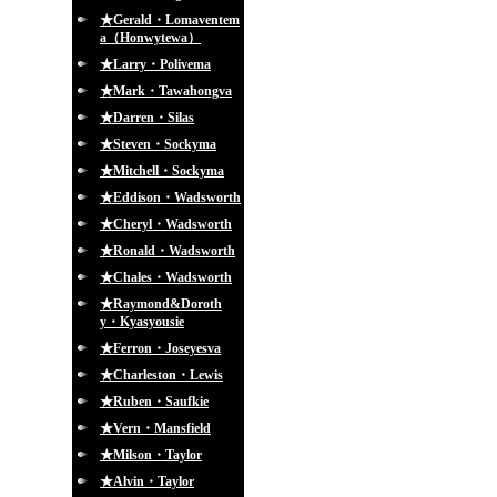
★Gerald・Lomaventem
a（Honwytewa）
★Larry・Polivema
★Mark・Tawahongva
★Darren・Silas
★Steven・Sockyma
★Mitchell・Sockyma
★Eddison・Wadsworth
★Cheryl・Wadsworth
★Ronald・Wadsworth
★Chales・Wadsworth
★Raymond&Doroth
y・Kyasyousie
★Ferron・Joseyesva
★Charleston・Lewis
★Ruben・Saufkie
★Vern・Mansfield
★Milson・Taylor
★Alvin・Taylor