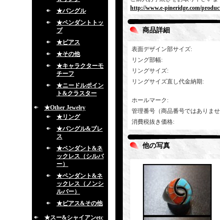
http://www.e-pineridge.com/produc
★バングル
★ペンダントトッ
商品詳細
プ
★ピアス
表面デザイン部サイズ
:
★その他
リング部幅
:
★キャラクターモ
リングサイズ
:
チーフ
リングサイズ直し代金納期
:
★ニードルポイン
ト&クラスター
ホールマーク
:
★Other Jewelry
管理番号（商品番号ではありませ
★リング
消費税抜き価格
:
★バングル&ブレ
ス
他の写真
★ペンダント&ネ
ックレス（シルバ
ー）
★ペンダント&ネ
ックレス（ノンシ
ルバー）
★ピアス&その他
★スー&シャイアンetc