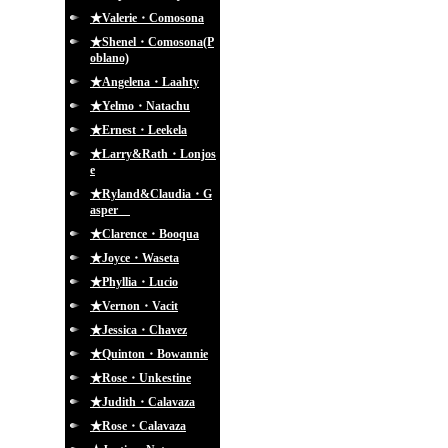
★Valerie・Comosona
★Shenel・Comosona(P
oblano)
★Angelena・Laahty
★Yelmo・Natachu
★Ernest・Leekela
★Larry&Rath・Lonjos
e
★Ryland&Claudia・G
asper
★Clarence・Booqua
★Joyce・Waseta
★Phyllia・Lucio
★Vernon・Vacit
★Jessica・Chavez
★Quinton・Bowannie
★Rose・Unkestine
★Judith・Calavaza
★Rose・Calavaza