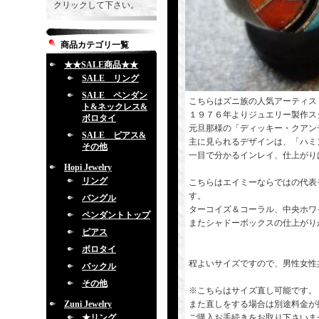
クリックして下さい。
商品カテゴリ一覧
★★SALE商品★★
SALE リング
SALE ペンダン
こちらはズニ族の人気アーティスト
ト&ネックレス&
１９７６年よりジュエリー製作ス
ボロタイ
元旦那様の「ディッキー・クアン
SALE ピアス&
主に見られるデザインは、「ハミ
その他
一目で分かるインレイ、仕上がり
Hopi Jewelry
リング
こちらはエイミーならではの代表
す。
バングル
ターコイズ＆コーラル、中央ホワ
ペンダントトップ
またシャドーボックスの仕上がり
ピアス
ボロタイ
程よいサイズですので、男性女性
バックル
その他
※こちらはサイズ直し可能です。
Zuni Jewelry
また直しをする場合は別途料金が
★リング
ご購入お手続きをお取り下さいま