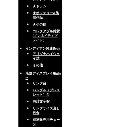
★ドラム
★ポッテリー&陶
器作品
★その他
コレクタブル雑貨
(ノンネイティブ
メイド）
インディアン関連Book
アリゾナハイウェ
イ誌
その他
店舗ディスプレイ用品e
tc
リング台
バングル（ブレス
レット）台
時計文字盤
リングサイズ直し
代金
別途販売用チェー
ン