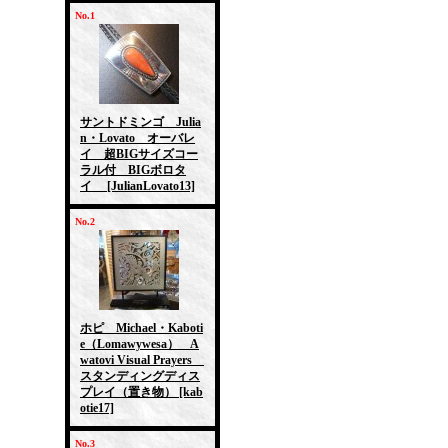
No.1
サントドミンゴ Julia
n・Lovato オーバレ
イ 超BIGサイズコー
ラル付 BIGボロタ
イ
[JulianLovato13]
No.2
ホピ Michael・Kaboti
e（Lomawywesa） A
watovi Visual Prayers
スタンディングディス
プレイ（置き物）
[kab
otie17]
No.3