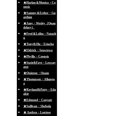
★Harlan＆Monica・Co
onsis
★Sammy＆Esther・Gu
ardian
★Amy・Wesley（Quan
delacy）
★Fred＆Lolita・Natach
u
★Tony&Ola・Eriacho
★Eldrick・Seowtewa
★Phyllis・Coonsis
★Susie&Faye・Lowsay
atee
★Quinton・Quam
★Thompson・Allapow
a
★Rayland&Patty・Eda
akie
★Edmond・Cooyate
★Sullivan・Shebola
★ Andrea・Lonjose