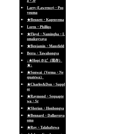
a・Jr
Larry (Lawrence)・Poo
youma
★Bennett・Kagenvema
Loren・Phillips
★Floyd・Namingha・L
omakuyvaya
★Benjamin・Mansfield
Berra・Tawahongva
↓★Hopi ホピ（現存）
★↓
★Sonwai（Verma・Ne
quatewa）
★Charles&Don・Suppl
ee
★Raymond・Sequapte
wa・Sr
★Sherian・Honhongva
★Bennard・Dallasvuya
oma
★Roy・Talahaftewa