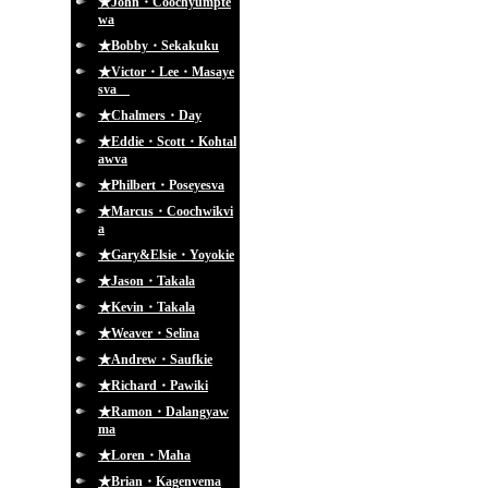
★John・Coochyumpte
wa
★Bobby・Sekakuku
★Victor・Lee・Masaye
sva
★Chalmers・Day
★Eddie・Scott・Kohtal
awva
★Philbert・Poseyesva
★Marcus・Coochwikvi
a
★Gary&Elsie・Yoyokie
★Jason・Takala
★Kevin・Takala
★Weaver・Selina
★Andrew・Saufkie
★Richard・Pawiki
★Ramon・Dalangyaw
ma
★Loren・Maha
★Brian・Kagenvema