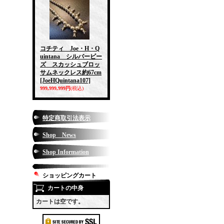
コチティ Joe・H・Q
uintana シルバービー
ズ スカッシュブロッ
サムネックレス約67cm
[JoeHQuintana107]
999,999,999円
(税込)
特定商取引法表示
Shop News
Shop Information
ショッピングカート
カートの中身
カートは空です。