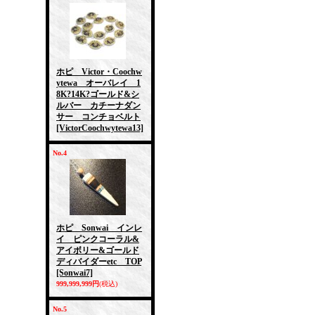
ホピ Victor・Coochw
ytewa オーバレイ 1
8K?14K?ゴールド&シ
ルバー カチーナダン
サー コンチョベルト
[VictorCoochwytewa13]
No.4
ホピ Sonwai インレ
イ ピンクコーラル&
アイボリー&ゴールド
ディバイダーetc TOP
[Sonwai7]
999,999,999円
(税込)
No.5