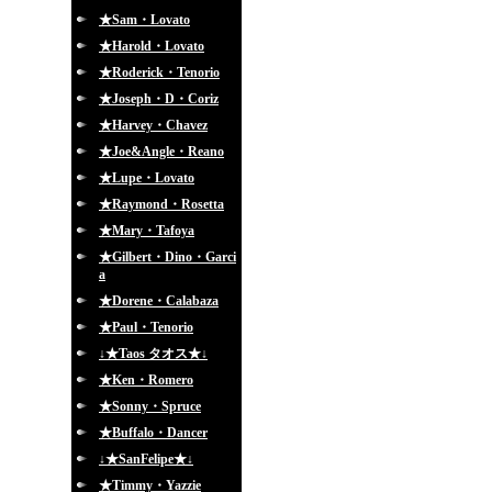
★Sam・Lovato
★Harold・Lovato
★Roderick・Tenorio
★Joseph・D・Coriz
★Harvey・Chavez
★Joe&Angle・Reano
★Lupe・Lovato
★Raymond・Rosetta
★Mary・Tafoya
★Gilbert・Dino・Garci
a
★Dorene・Calabaza
★Paul・Tenorio
↓★Taos タオス★↓
★Ken・Romero
★Sonny・Spruce
★Buffalo・Dancer
↓★SanFelipe★↓
★Timmy・Yazzie