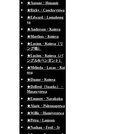
★Antone・Honanie
★Ricky・Coochwytewa
★Edward・Lomahong
va
★Anderson・Koinva
★Marthus・Koinva
★Lucion・Koinva（リ
ング他）
★Lucion・Koinva（バ
ングル&ペンダント）
★Melinda・Lucas・Koi
nva
★Duane・Koinva
★Delfred（Sparks）・
Masawytewa
★Emmett・Navakuku
★Alaric・Polequaptewa
★Willis・Humeyestewa
★Petra・Lamson
★Nathan・Fred・Jr