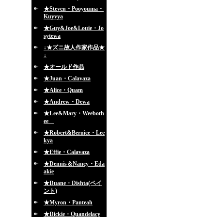
★Steven・Pooyouma・
Kuyvya
★Guy&Joe&Louie・Jo
sytewa
↓★ズニ故人作家作品★
↓
★オールド作品
★Juan・Calavaza
★Alice・Quam
★Andrew・Dewa
★Lee&Mary・Weeboth
ee
★Robert&Bernice・Lee
kya
★Effie・Calavaza
★Dennis＆Nancy・Eda
akie
★Duane・Dishta(ペイ
ント)
★Myron・Panteah
★Dickie・Quandelacy