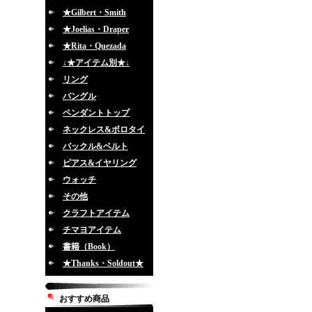
★Gilbert・Smith
★Joelias・Draper
★Rita・Quezada
↓★アイテム別★↓
リング
バングル
ペンダントトップ
ネックレス&ボロタイ
バックル&ベルト
ピアス&イヤリング
ウォッチ
その他
クラフトアイテム
チマヨアイテム
書籍（Book）
★Thanks・Soldout★
おすすめ商品