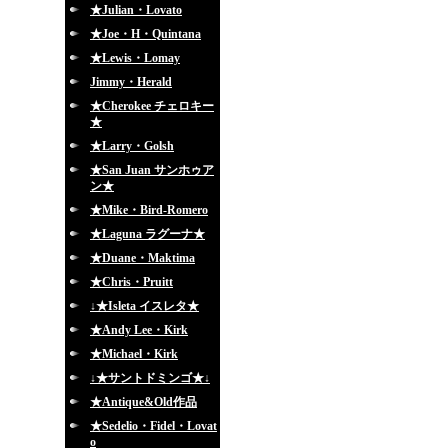
★Julian・Lovato
★Joe・H・Quintana
★Lewis・Lomay
Jimmy・Herald
★Cherokee チェロキー
★
★Larry・Golsh
★San Juan サンホゥア
ン★
★Mike・Bird-Romero
★Laguna ラグーナ★
★Duane・Maktima
★Chris・Pruitt
↓★Isleta イスレタ★
★Andy Lee・Kirk
★Michael・Kirk
↓★サントドミンゴ★↓
★Antique&Old作品
★Sedelio・Fidel・Lovat
o