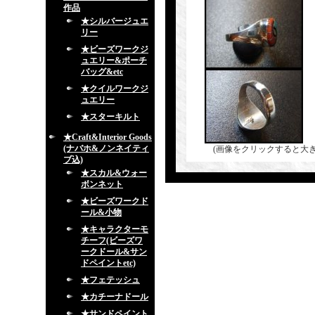
作品
★シルバージュエ
リー
★ビーズワークジ
ュエリー&ポーチ
バッグ&etc
★クイルワークジ
ュエリー
★スターキルト
★Craft&Interior Goods
(ナバホ&ノンネイティ
(画像をクリックすると大
ブ込)
★スカル&ウォー
ボンネット
★ビーズワークド
ール&小物
★キャラクターモ
チーフ(ビーズワ
ークドール&サン
ドペイントetc)
★フェテッシュ
★カチーナドール
★サンドペイント