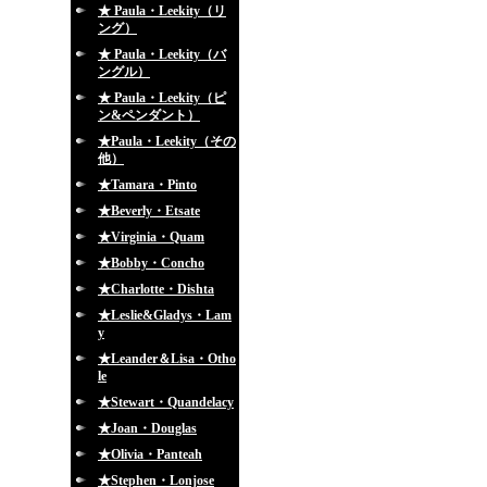
★ Paula・Leekity（リ
ング）
★ Paula・Leekity（バ
ングル）
★ Paula・Leekity（ピ
ン&ペンダント）
★Paula・Leekity（その
他）
★Tamara・Pinto
★Beverly・Etsate
★Virginia・Quam
★Bobby・Concho
★Charlotte・Dishta
★Leslie&Gladys・Lam
y
★Leander＆Lisa・Otho
le
★Stewart・Quandelacy
★Joan・Douglas
★Olivia・Panteah
★Stephen・Lonjose