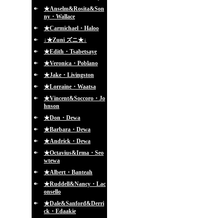
★Anselm&Rosita&Son
ny・Wallace
★Carmichael・Haloo
↓★Zuni ズニ★↓
★Edith・Tsabetsaye
★Veronica・Poblano
★Jake・Livingston
★Lorraine・Waatsa
★Vincent&Soccoro・Jo
hnson
★Don・Dewa
★Barbara・Dewa
★Andrick・Dewa
★Octavius&Irma・Seo
wtewa
★Albert・Banteah
★Ruddell&Nancy・Lac
onsello
★Dale&Sanford&Derri
ck・Edaakie