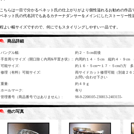
こちらは一目で分かるベネット氏の仕上がりがより個性溢れるお勧めの作品
ベネット氏の代名詞でもあるカチーナダンサーをメインにしたストーリー性
程よい幅サイズですので、何にでもスタイリングしやすい一品です。
商品詳細
バングル幅
:
約２・５cm前後
手首周りサイズ（開口除く内周&平置き状）:
:
内周約１４・５cm 縦約４・９cm 
可能サイズ
:
約１６・５cm〜１７・５cmの方 
修理（有料）可能サイズ
:
両サイドカット修理可能（別途２６
お問い合わせ下さい
重量
:
約４９ｇ
ホールマーク
:
有り
管理番号（商品番号ではありません）
:
98-9-2208105-230813-2403155-
他の写真