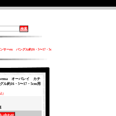
ンサーetc バングル約16・5〜17・5c
genvema オーバレイ カチ
グル約16・5〜17・5cm用
込)
項