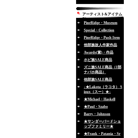
アーティスト&アイテム
別
PineRidge・Museum
Special・Collection
PineRidge・Push Item
他部族故人作家作品
Awards(賞)・作品
ホピ族SALE商品
ズニ族SALE商品（1部
ナバホ商品）
他部族SALE商品
↓★Lakota（ラコタ） S
ioux（スー）★↓
★Michael・Haskell
★Paul・Szabo
Barry・Johnson
★サンダーバードショ
ップファミリー★
★Frank・Patania・Sr