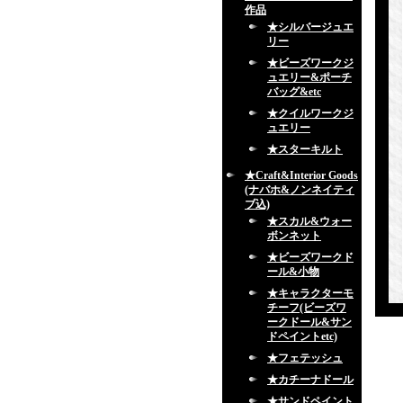
作品
★シルバージュエ
リー
★ビーズワークジ
ュエリー&ポーチ
バッグ&etc
★クイルワークジ
ュエリー
★スターキルト
★Craft&Interior Goods
(ナバホ&ノンネイティ
ブ込)
★スカル&ウォー
ボンネット
★ビーズワークド
ール&小物
★キャラクターモ
チーフ(ビーズワ
ークドール&サン
ドペイントetc)
★フェテッシュ
★カチーナドール
★サンドペイント