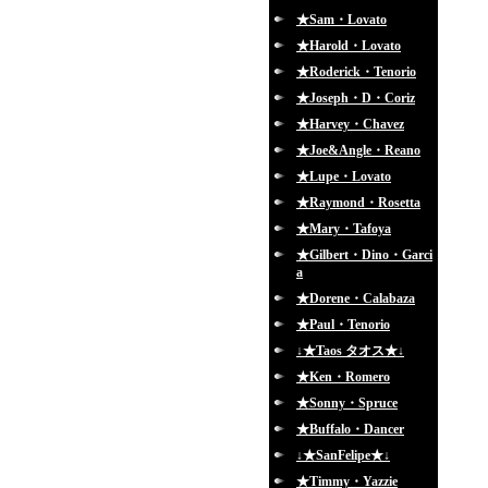
★Sam・Lovato
★Harold・Lovato
★Roderick・Tenorio
★Joseph・D・Coriz
★Harvey・Chavez
★Joe&Angle・Reano
★Lupe・Lovato
★Raymond・Rosetta
★Mary・Tafoya
★Gilbert・Dino・Garci
a
★Dorene・Calabaza
★Paul・Tenorio
↓★Taos タオス★↓
★Ken・Romero
★Sonny・Spruce
★Buffalo・Dancer
↓★SanFelipe★↓
★Timmy・Yazzie