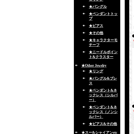
★バングル
★ペンダントトッ
プ
★ピアス
★その他
★キャラクターモ
チーフ
★ニードルポイン
ト&クラスター
★Other Jewelry
★リング
★バングル&ブレ
ス
★ペンダント&ネ
ックレス（シルバ
ー）
★ペンダント&ネ
ックレス（ノンシ
ルバー）
★ピアス&その他
★スー&シャイアンetc