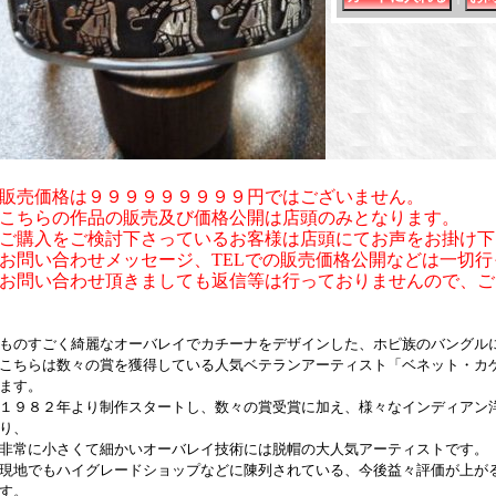
販売価格は９９９９９９９９９円ではございません。
こちらの作品の販売及び価格公開は店頭のみとなります。
ご購入をご検討下さっているお客様は店頭にてお声をお掛け下
お問い合わせメッセージ、TELでの販売価格公開などは一切
お問い合わせ頂きましても返信等は行っておりませんので、ご
ものすごく綺麗なオーバレイでカチーナをデザインした、ホピ族のバングル
こちらは数々の賞を獲得している人気ベテランアーティスト「ベネット・カ
ます。
１９８２年より制作スタートし、数々の賞受賞に加え、様々なインディアン
り、
非常に小さくて細かいオーバレイ技術には脱帽の大人気アーティストです。
現地でもハイグレードショップなどに陳列されている、今後益々評価が上が
す。