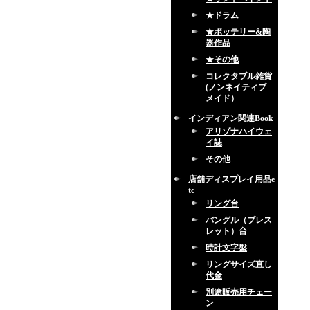
★ドラム
★ポッテリー&陶
器作品
★その他
コレクタブル雑貨
(ノンネイティブ
メイド）
インディアン関連Book
アリゾナハイウェ
イ誌
その他
店舗ディスプレイ用品e
tc
リング台
バングル（ブレス
レット）台
時計文字盤
リングサイズ直し
代金
別途販売用チェー
ン