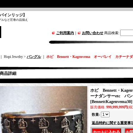
パインリッジ】
グルなど圧巻の品揃え
ご利用案内
｜
お問い合わせ
商品検索
:
｜ Hopi Jewelry >
バングル
｜
ホピ Bennett・Kagenvema オーバレイ カチーナダ
商品詳細
ホピ Bennett・Ka
ーナダンサーetc バン
[
BennettKagenvema30
]
販売価格
:
999,999,999円
(税
数量
:
返品特約に関する重要事
｜