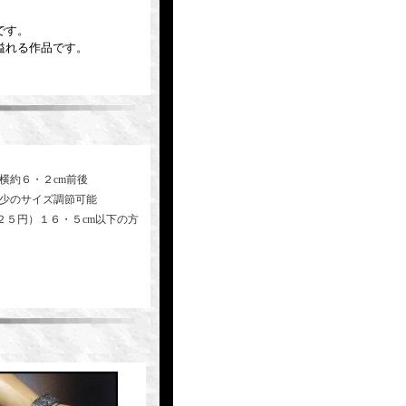
です。
溢れる作品です。
横約６・２cm前後
多少のサイズ調節可能
２５円）１６・５cm以下の方