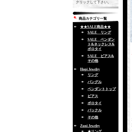
クリックして下さい。
商品カテゴリ一覧
★★SALE商品★★
SALE リング
SALE ペンダン
ト&ネックレス&
ボロタイ
SALE ピアス&
その他
Hopi Jewelry
リング
バングル
ペンダントトップ
ピアス
ボロタイ
バックル
その他
Zuni Jewelry
★リング