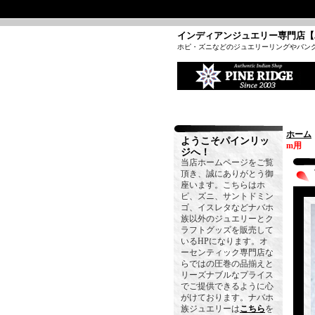
インディアンジュエリー専門店【
ホピ・ズニなどのジュエリーリングやバン
ホーム
ようこそパインリッ
m用
ジへ！
当店ホームページをご覧
頂き、誠にありがとう御
座います。こちらはホ
ピ、ズニ、サントドミン
ゴ、イスレタなどナバホ
族以外のジュエリーとク
ラフトグッズを販売して
いるHPになります。オ
ーセンティック専門店な
らではの圧巻の品揃えと
リーズナブルなプライス
でご提供できるように心
がけております。ナバホ
族ジュエリーは
こちら
を