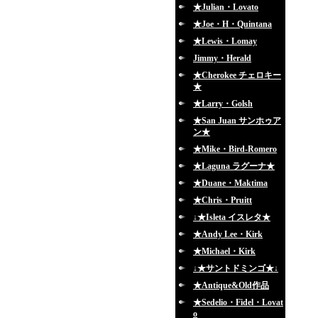
★Julian・Lovato
★Joe・H・Quintana
★Lewis・Lomay
Jimmy・Herald
★Cherokee チェロキー
★
★Larry・Golsh
★San Juan サンホゥア
ン★
★Mike・Bird-Romero
★Laguna ラグーナ★
★Duane・Maktima
★Chris・Pruitt
↓★Isleta イスレタ★
★Andy Lee・Kirk
★Michael・Kirk
↓★サントドミンゴ★↓
★Antique&Old作品
★Sedelio・Fidel・Lovat
o