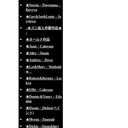
★Steven・Pooyouma・
Kuyvya
★Guy&Joe&Louie・Jo
sytewa
↓★ズニ故人作家作品★
↓
★オールド作品
★Juan・Calavaza
★Alice・Quam
★Andrew・Dewa
★Lee&Mary・Weeboth
ee
★Robert&Bernice・Lee
kya
★Effie・Calavaza
★Dennis＆Nancy・Eda
akie
★Duane・Dishta(ペイ
ント)
★Myron・Panteah
★Dickie・Quandelacy