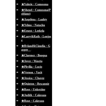
★Valerie・Comosona
★Shenel・Comosona(P
oblano)
★Angelena・Laahty
★Yelmo・Natachu
★Ernest・Leekela
★Larry&Rath・Lonjos
e
★Ryland&Claudia・G
asper
★Clarence・Booqua
★Joyce・Waseta
★Phyllia・Lucio
★Vernon・Vacit
★Jessica・Chavez
★Quinton・Bowannie
★Rose・Unkestine
★Judith・Calavaza
★Rose・Calavaza