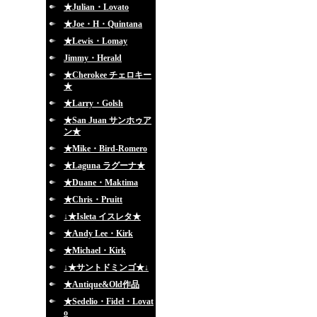
★Julian・Lovato
★Joe・H・Quintana
★Lewis・Lomay
Jimmy・Herald
★Cherokee チェロキー
★
★Larry・Golsh
★San Juan サンホゥア
ン★
★Mike・Bird-Romero
★Laguna ラグーナ★
★Duane・Maktima
★Chris・Pruitt
↓★Isleta イスレタ★
★Andy Lee・Kirk
★Michael・Kirk
↓★サントドミンゴ★↓
★Antique&Old作品
★Sedelio・Fidel・Lovat
o