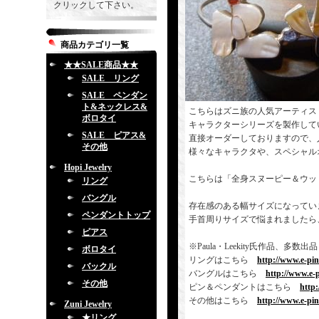
クリックして下さい。
商品カテゴリ一覧
★★SALE商品★★
SALE リング
SALE ペンダン
ト&ネックレス&
こちらはズニ族の人気アーティス
ボロタイ
キャラクターシリーズを製作して
SALE ピアス&
直接オーダーしておりますので、
その他
様々なキャラクタや、スペシャル
Hopi Jewelry
こちらは「全身スヌーピー＆ウッ
リング
バングル
存在感のある幅サイズになってい
ペンダントトップ
手首周りサイズで悩まれましたら
ピアス
※Paula・Leekity氏作品
ボロタイ
リングはこちら
http://www.e-pi
バックル
バングルはこちら
http://www.e-
その他
ピン＆ペンダントはこちら
http
その他はこちら
http://www.e-pi
Zuni Jewelry
★リング