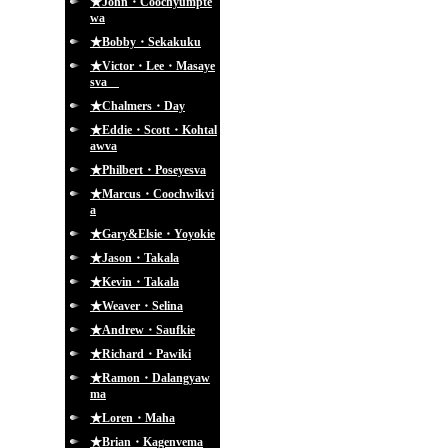
★John・Coochyumpte
wa
★Bobby・Sekakuku
★Victor・Lee・Masaye
sva
★Chalmers・Day
★Eddie・Scott・Kohtal
awva
★Philbert・Poseyesva
★Marcus・Coochwikvi
a
★Gary&Elsie・Yoyokie
★Jason・Takala
★Kevin・Takala
★Weaver・Selina
★Andrew・Saufkie
★Richard・Pawiki
★Ramon・Dalangyaw
ma
★Loren・Maha
★Brian・Kagenvema