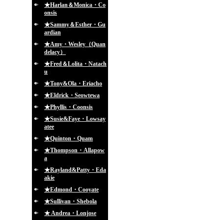
★Harlan＆Monica・Co
onsis
★Sammy＆Esther・Gu
ardian
★Amy・Wesley（Quan
delacy）
★Fred＆Lolita・Natach
u
★Tony&Ola・Eriacho
★Eldrick・Seowtewa
★Phyllis・Coonsis
★Susie&Faye・Lowsay
atee
★Quinton・Quam
★Thompson・Allapow
a
★Rayland&Patty・Eda
akie
★Edmond・Cooyate
★Sullivan・Shebola
★ Andrea・Lonjose