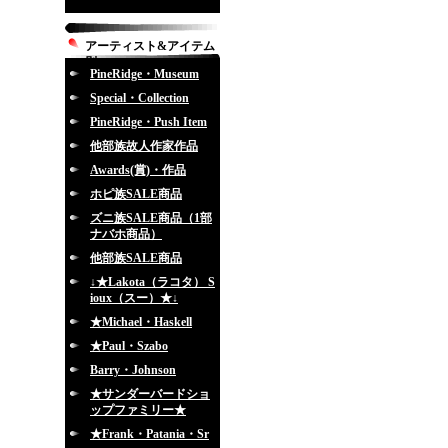
アーティスト&アイテム
別
PineRidge・Museum
Special・Collection
PineRidge・Push Item
他部族故人作家作品
Awards(賞)・作品
ホピ族SALE商品
ズニ族SALE商品（1部
ナバホ商品）
他部族SALE商品
↓★Lakota（ラコタ） S
ioux（スー）★↓
★Michael・Haskell
★Paul・Szabo
Barry・Johnson
★サンダーバードショ
ップファミリー★
★Frank・Patania・Sr