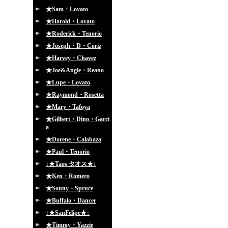
★Sam・Lovato
★Harold・Lovato
★Roderick・Tenorio
★Joseph・D・Coriz
★Harvey・Chavez
★Joe&Angle・Reano
★Lupe・Lovato
★Raymond・Rosetta
★Mary・Tafoya
★Gilbert・Dino・Garci
a
★Dorene・Calabaza
★Paul・Tenorio
↓★Taos タオス★↓
★Ken・Romero
★Sonny・Spruce
★Buffalo・Dancer
↓★SanFelipe★↓
★Timmy・Yazzie