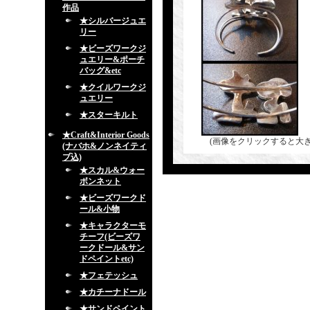
作品
★シルバージュエ
リー
★ビーズワークジ
ュエリー&ポーチ
バッグ&etc
★クイルワークジ
ュエリー
★スターキルト
★Craft&Interior Goods
(画像をクリックすると大
(ナバホ&ノンネイティ
ブ込)
★スカル&ウォー
ボンネット
★ビーズワークド
ール&小物
★キャラクターモ
チーフ(ビーズワ
ークドール&サン
ドペイントetc)
★フェテッシュ
★カチーナドール
★サンドペイント