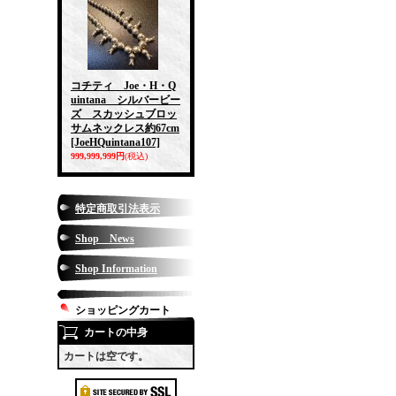
コチティ Joe・H・Q
uintana シルバービー
ズ スカッシュブロッ
サムネックレス約67cm
[JoeHQuintana107]
999,999,999円
(税込)
特定商取引法表示
Shop News
Shop Information
ショッピングカート
カートの中身
カートは空です。