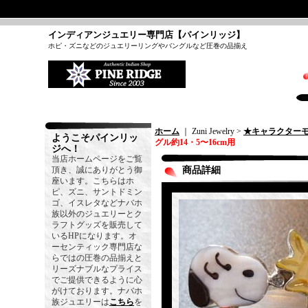
インディアンジュエリー専門店【パインリッジ】
ホピ・ズニなどのジュエリーリングやバングルなど圧巻の品揃え
ホーム
｜ Zuni Jewelry >
★キャラクター
ようこそパインリッ
グル約14・5〜16cm用
ジへ！
当店ホームページをご覧
頂き、誠にありがとう御
商品詳細
座います。こちらはホ
ピ、ズニ、サントドミン
ゴ、イスレタなどナバホ
族以外のジュエリーとク
ラフトグッズを販売して
いるHPになります。オ
ーセンティック専門店な
らではの圧巻の品揃えと
リーズナブルなプライス
でご提供できるように心
がけております。ナバホ
族ジュエリーは
こちら
を