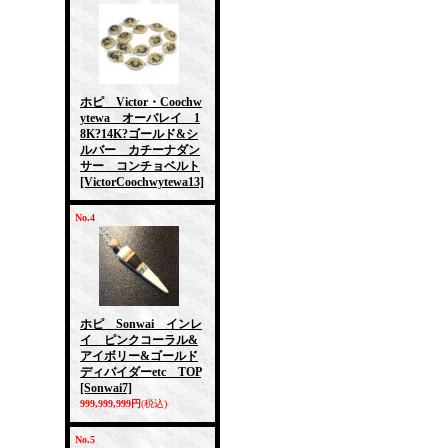
ホピ Victor・Coochw
ytewa オーバレイ 1
8K?14K?ゴールド&シ
ルバー カチーナダン
サー コンチョベルト
[VictorCoochwytewa13]
No.4
ホピ Sonwai インレ
イ ピンクコーラル&
アイボリー&ゴールド
ディバイダーetc TOP
[Sonwai7]
999,999,999円
(税込)
No.5