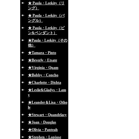
★ Paula・Leekity（リ
ング）
★ Paula・Leekity（バ
ングル）
★ Paula・Leekity（ピ
ン&ペンダント）
★Paula・Leekity（その
他）
★Tamara・Pinto
★Beverly・Etsate
★Virginia・Quam
★Bobby・Concho
★Charlotte・Dishta
★Leslie&Gladys・Lam
y
★Leander＆Lisa・Otho
le
★Stewart・Quandelacy
★Joan・Douglas
★Olivia・Panteah
★Stephen・Lonjose