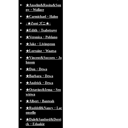
★Anselm&Rosita&Son
ny・Wallace
★Carmichael・Haloo
↓★Zuni ズニ★↓
★Edith・Tsabetsaye
★Veronica・Poblano
★Jake・Livingston
★Lorraine・Waatsa
★Vincent&Soccoro・Jo
hnson
★Don・Dewa
★Barbara・Dewa
★Andrick・Dewa
★Octavius&Irma・Seo
wtewa
★Albert・Banteah
★Ruddell&Nancy・Lac
onsello
★Dale&Sanford&Derri
ck・Edaakie