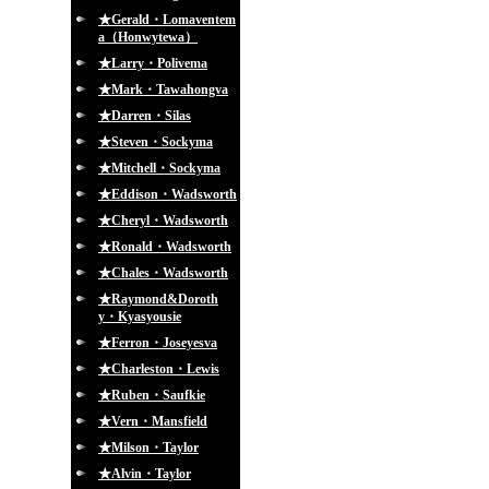
★Gerald・Lomaventem
a（Honwytewa）
★Larry・Polivema
★Mark・Tawahongva
★Darren・Silas
★Steven・Sockyma
★Mitchell・Sockyma
★Eddison・Wadsworth
★Cheryl・Wadsworth
★Ronald・Wadsworth
★Chales・Wadsworth
★Raymond&Doroth
y・Kyasyousie
★Ferron・Joseyesva
★Charleston・Lewis
★Ruben・Saufkie
★Vern・Mansfield
★Milson・Taylor
★Alvin・Taylor