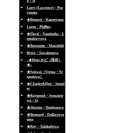
a・Jr
Larry (Lawrence)・Poo
youma
★Bennett・Kagenvema
Loren・Phillips
★Floyd・Namingha・L
omakuyvaya
★Benjamin・Mansfield
Berra・Tawahongva
↓★Hopi ホピ（現存）
★↓
★Sonwai（Verma・Ne
quatewa）
★Charles&Don・Suppl
ee
★Raymond・Sequapte
wa・Sr
★Sherian・Honhongva
★Bennard・Dallasvuya
oma
★Roy・Talahaftewa