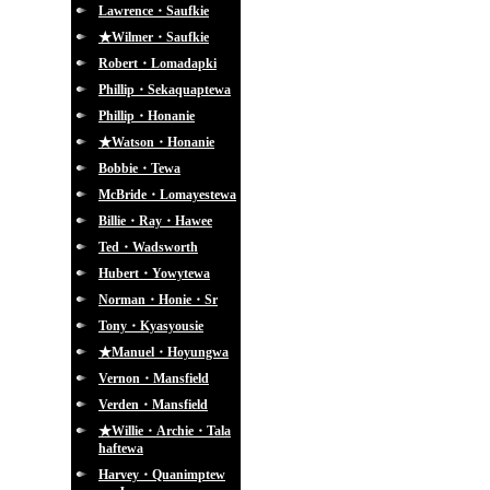
Lawrence・Saufkie
★Wilmer・Saufkie
Robert・Lomadapki
Phillip・Sekaquaptewa
Phillip・Honanie
★Watson・Honanie
Bobbie・Tewa
McBride・Lomayestewa
Billie・Ray・Hawee
Ted・Wadsworth
Hubert・Yowytewa
Norman・Honie・Sr
Tony・Kyasyousie
★Manuel・Hoyungwa
Vernon・Mansfield
Verden・Mansfield
★Willie・Archie・Tala
haftewa
Harvey・Quanimptew