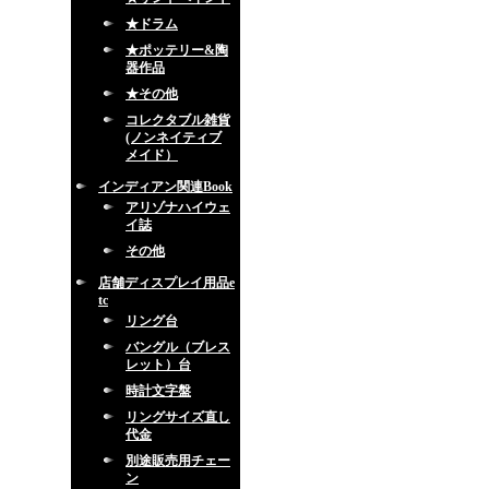
★ドラム
★ポッテリー&陶
器作品
★その他
コレクタブル雑貨
(ノンネイティブ
メイド）
インディアン関連Book
アリゾナハイウェ
イ誌
その他
店舗ディスプレイ用品e
tc
リング台
バングル（ブレス
レット）台
時計文字盤
リングサイズ直し
代金
別途販売用チェー
ン