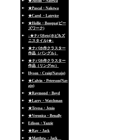
★Justin・Natewa
★Pascal・Nakewa
★Carol ・Lateyice
★Hollie・Booqua(ビー
ズワーク)
↓★ナバホetc(ホピ&ズ
ニスタイル)★↓
★ナバホ作クラスター
作品（バングル）
★ナバホ作クラスター
作品（リングetc）
Hyson・Craig(Navajo)
★Calvin・Peterson(Nav
ajo)
★Raymond・Boyd
★Larry・Watchman
★Tevesa・Jenio
★Veronica・Benally
Edison・Yazzie
★Ray・Jack
★Matthew・Jack