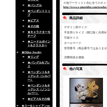
※他アーティスト含む全てのキャ
★バングル
http://www.e-pineridge.com/product
★ペンダントトッ
プ
商品詳細
★ピアス
★その他
デザイン部サイズ
:
★キャラクターモ
手首周りサイズ（開口除く内周&
チーフ
可能サイズ
:
★ニードルポイン
ホールマーク
:
ト&クラスター
管理番号（商品番号ではありませ
★Other Jewelry
★リング
消費税抜き価格
:
★バングル&ブレ
ス
他の写真
★ペンダント&ネ
ックレス（シルバ
ー）
★ペンダント&ネ
ックレス（ノンシ
ルバー）
★ピアス&その他
★スー&シャイアンetc