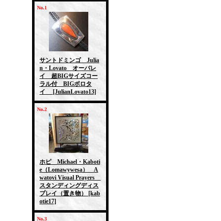
No.1
サントドミンゴ Julia
n・Lovato オーバレ
イ 超BIGサイズコー
ラル付 BIGボロタ
イ
[JulianLovato13]
No.2
ホピ Michael・Kaboti
e（Lomawywesa） A
watovi Visual Prayers
スタンディングディス
プレイ（置き物）
[kab
otie17]
No.3