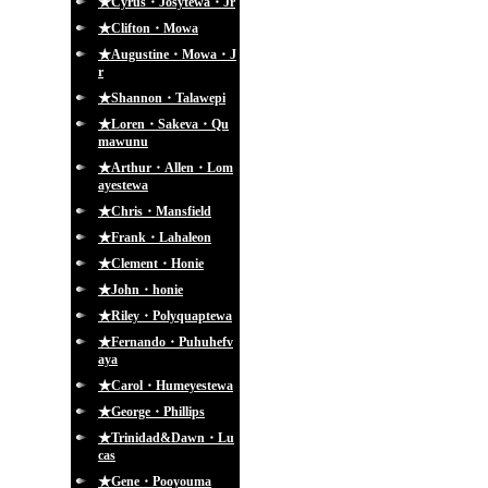
★Cyrus・Josytewa・Jr
★Clifton・Mowa
★Augustine・Mowa・J
r
★Shannon・Talawepi
★Loren・Sakeva・Qu
mawunu
★Arthur・Allen・Lom
ayestewa
★Chris・Mansfield
★Frank・Lahaleon
★Clement・Honie
★John・honie
★Riley・Polyquaptewa
★Fernando・Puhuhefv
aya
★Carol・Humeyestewa
★George・Phillips
★Trinidad&Dawn・Lu
cas
★Gene・Pooyouma