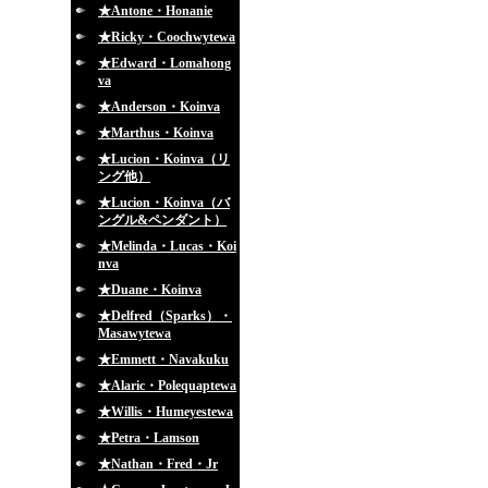
★Antone・Honanie
★Ricky・Coochwytewa
★Edward・Lomahong
va
★Anderson・Koinva
★Marthus・Koinva
★Lucion・Koinva（リ
ング他）
★Lucion・Koinva（バ
ングル&ペンダント）
★Melinda・Lucas・Koi
nva
★Duane・Koinva
★Delfred（Sparks）・
Masawytewa
★Emmett・Navakuku
★Alaric・Polequaptewa
★Willis・Humeyestewa
★Petra・Lamson
★Nathan・Fred・Jr