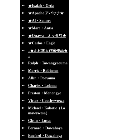
★Isaiah・Ortiz
★Apache アパッチ★
★Al・Somers
★Marc・Antia
★Ottawa オッタワ★
★Carlos・Eagle
↓★ホピ故人作家作品★
↓
Ralph・Tawangyaouma
Morris・Robinson
Allen・Pooyama
Charles・Loloma
Preston・Monongye
Victor・Coochwytewa
Michael・Kabotie（Lo
mawywesa）
Glenn・Lucas
Bernard・Dawahoya
Bueford・Dawahoya