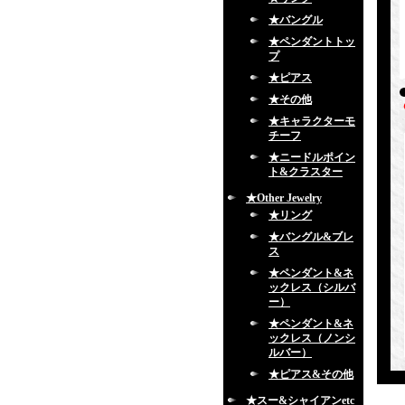
★バングル
★ペンダントトッ
プ
★ピアス
★その他
★キャラクターモ
チーフ
★ニードルポイン
ト&クラスター
★Other Jewelry
★リング
★バングル&ブレ
ス
★ペンダント&ネ
ックレス（シルバ
ー）
★ペンダント&ネ
ックレス（ノンシ
ルバー）
★ピアス&その他
★スー&シャイアンetc