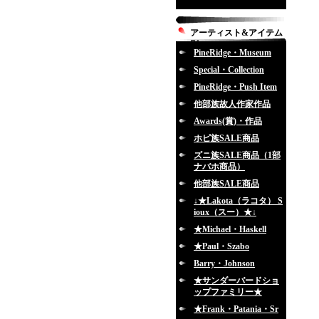
アーティスト&アイテム
別
PineRidge・Museum
Special・Collection
PineRidge・Push Item
他部族故人作家作品
Awards(賞)・作品
ホピ族SALE商品
ズニ族SALE商品（1部
ナバホ商品）
他部族SALE商品
↓★Lakota（ラコタ） S
ioux（スー）★↓
★Michael・Haskell
★Paul・Szabo
Barry・Johnson
★サンダーバードショ
ップファミリー★
★Frank・Patania・Sr