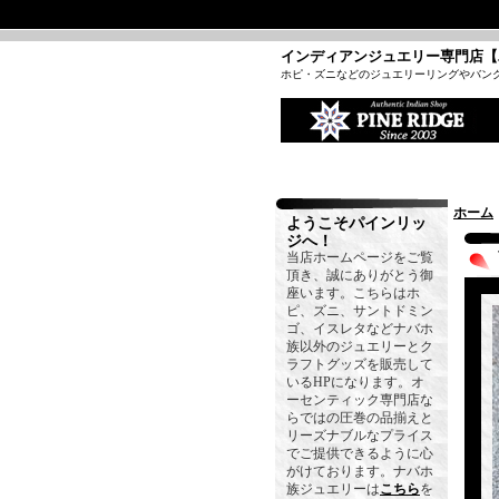
インディアンジュエリー専門店【
ホピ・ズニなどのジュエリーリングやバン
ホーム
ようこそパインリッ
ジへ！
当店ホームページをご覧
頂き、誠にありがとう御
座います。こちらはホ
ピ、ズニ、サントドミン
ゴ、イスレタなどナバホ
族以外のジュエリーとク
ラフトグッズを販売して
いるHPになります。オ
ーセンティック専門店な
らではの圧巻の品揃えと
リーズナブルなプライス
でご提供できるように心
がけております。ナバホ
族ジュエリーは
こちら
を