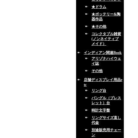
★ドラム
★ポッテリー&陶
器作品
★その他
コレクタブル雑貨
(ノンネイティブ
メイド）
インディアン関連Book
アリゾナハイウェ
イ誌
その他
店舗ディスプレイ用品e
tc
リング台
バングル（ブレス
レット）台
時計文字盤
リングサイズ直し
代金
別途販売用チェー
ン