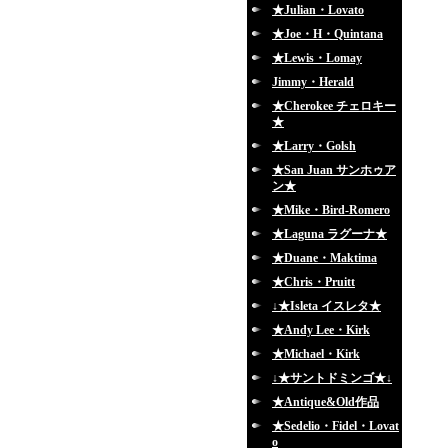
★Julian・Lovato
★Joe・H・Quintana
★Lewis・Lomay
Jimmy・Herald
★Cherokee チェロキー
★
★Larry・Golsh
★San Juan サンホゥア
ン★
★Mike・Bird-Romero
★Laguna ラグーナ★
★Duane・Maktima
★Chris・Pruitt
↓★Isleta イスレタ★
★Andy Lee・Kirk
★Michael・Kirk
↓★サントドミンゴ★↓
★Antique&Old作品
★Sedelio・Fidel・Lovat
o