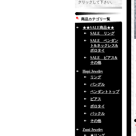
クリックして下さい。
商品カテゴリ一覧
★★SALE商品★★
SALE リング
SALE ペンダン
ト&ネックレス&
ボロタイ
SALE ピアス&
その他
Hopi Jewelry
リング
バングル
ペンダントトップ
ピアス
ボロタイ
バックル
その他
Zuni Jewelry
★リング