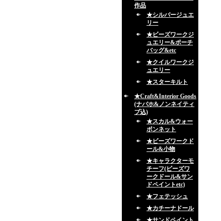
作品
★シルバージュエ
リー
★ビーズワークジ
ュエリー&ポーチ
バッグ&etc
★クイルワークジ
ュエリー
★スターキルト
★Craft&Interior Goods
(ナバホ&ノンネイティ
ブ込)
★スカル&ウォー
ボンネット
★ビーズワークド
ール&小物
★キャラクターモ
チーフ(ビーズワ
ークドール&サン
ドペイントetc)
★フェテッシュ
★カチーナドール
★サンドペイント