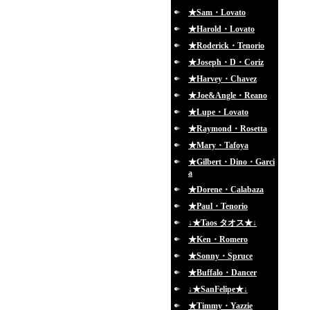
★Sam・Lovato
★Harold・Lovato
★Roderick・Tenorio
★Joseph・D・Coriz
★Harvey・Chavez
★Joe&Angle・Reano
★Lupe・Lovato
★Raymond・Rosetta
★Mary・Tafoya
★Gilbert・Dino・Garci
a
★Dorene・Calabaza
★Paul・Tenorio
↓★Taos タオス★↓
★Ken・Romero
★Sonny・Spruce
★Buffalo・Dancer
↓★SanFelipe★↓
★Timmy・Yazzie