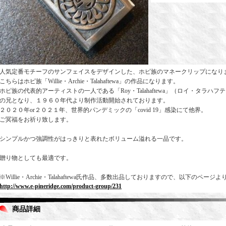
人気定番モチーフのサンフェイスをデザインした、ホピ族のマネークリップになり
こちらはホピ族「Willie・Archie・Talahaftewa」の作品になります。
ホピ族の代表的アーティストの一人である「Roy・Talahaftewa」（ロイ・タラハフ
の兄となり、１９６０年代より制作活動開始されております。
２０２０年or２０２１年、世界的パンデミックの「covid 19」感染にて他界。
ご冥福をお祈り致します。
シンプルかつ強調性がはっきりと表れたボリューム溢れる一品です。
贈り物としても最適です。
※Willie・Archie・Talahaftewa氏作品、多数出品しておりますので、以下のペー
http://www.e-pineridge.com/product-group/231
商品詳細