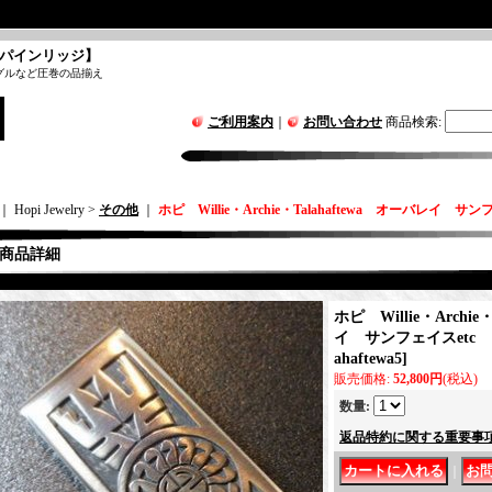
パインリッジ】
グルなど圧巻の品揃え
ご利用案内
｜
お問い合わせ
商品検索
:
｜ Hopi Jewelry >
その他
｜
ホピ Willie・Archie・Talahaftewa オーバレイ
商品詳細
ホピ Willie・Archie
イ サンフェイスetc
ahaftewa5
]
販売価格
:
52,800円
(税込)
数量
:
返品特約に関する重要事
｜