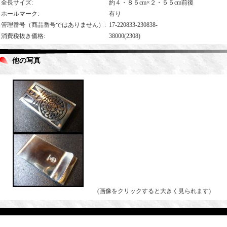
全長サイズ
:
約４・８５cm×２・５５cm前後
ホールマーク
:
有り
管理番号（商品番号ではありません）
:
17-220833-230838-
消費税抜き価格
:
38000(2308)
他の写真
(画像をクリックすると大きく見られます)