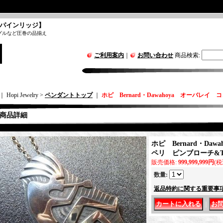
パインリッジ】
グルなど圧巻の品揃え
ご利用案内
｜
お問い合わせ
商品検索
:
｜ Hopi Jewelry >
ペンダントトップ
｜
ホピ Bernard・Dawahoya オーバレイ
商品詳細
ホピ Bernard・Da
ペリ ピンブローチ&T
販売価格
:
999,999,999円
(税
数量
:
返品特約に関する重要事
｜