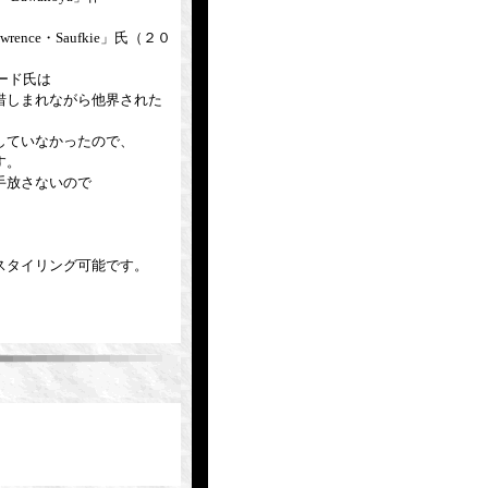
ence・Saufkie」氏（２０
ナード氏は
惜しまれながら他界された
していなかったので、
す。
手放さないので
スタイリング可能です。