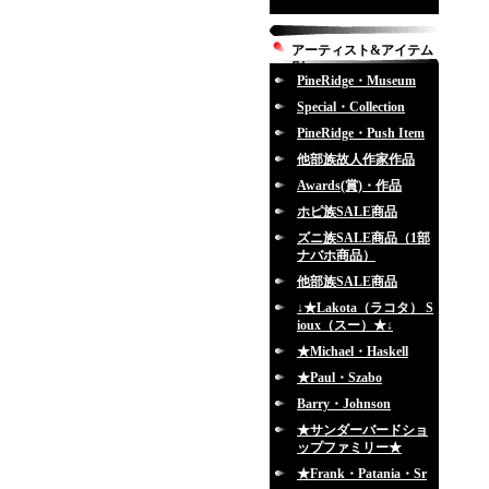
アーティスト&アイテム
別
PineRidge・Museum
Special・Collection
PineRidge・Push Item
他部族故人作家作品
Awards(賞)・作品
ホピ族SALE商品
ズニ族SALE商品（1部
ナバホ商品）
他部族SALE商品
↓★Lakota（ラコタ） S
ioux（スー）★↓
★Michael・Haskell
★Paul・Szabo
Barry・Johnson
★サンダーバードショ
ップファミリー★
★Frank・Patania・Sr