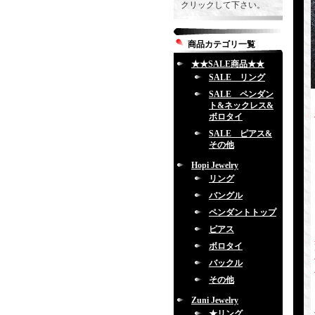
クリックして下さい。
商品カテゴリ一覧
★★SALE商品★★
SALE リング
SALE ペンダン
ト&ネックレス&
ボロタイ
SALE ピアス&
その他
Hopi Jewelry
リング
バングル
ペンダントトップ
ピアス
ボロタイ
バックル
その他
Zuni Jewelry
★リング