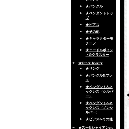
★バングル
★ペンダントトッ
プ
★ピアス
★その他
★キャラクターモ
チーフ
★ニードルポイン
ト&クラスター
★Other Jewelry
★リング
★バングル&ブレ
ス
★ペンダント&ネ
ックレス（シルバ
ー）
★ペンダント&ネ
ックレス（ノンシ
ルバー）
★ピアス&その他
★スー&シャイアンetc