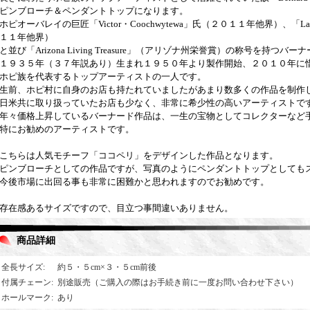
ピンブローチ＆ペンダントトップになります。
ホピオーバレイの巨匠「Victor・Coochwytewa」氏（２０１１年他界）、「Lawr
１１年他界）
と並び「Arizona Living Treasure」（アリゾナ州栄誉賞）の称号を持つバー
１９３５年（３７年説あり）生まれ１９５０年より製作開始、２０１０年に
ホピ族を代表するトップアーティストの一人です。
生前、ホピ村に自身のお店も持たれていましたがあまり数多くの作品を制作
日米共に取り扱っていたお店も少なく、非常に希少性の高いアーティストで
年々価格上昇しているバーナード作品は、一生の宝物としてコレクターなど
特にお勧めのアーティストです。
こちらは人気モチーフ「ココペリ」をデザインした作品となります。
ピンブローチとしての作品ですが、写真のようにペンダントトップとしても
今後市場に出回る事も非常に困難かと思われますのでお勧めです。
存在感あるサイズですので、目立つ事間違いありません。
商品詳細
全長サイズ
:
約５・５cm×３・５cm前後
付属チェーン
:
別途販売（ご購入の際はお手続き前に一度お問い合わせ下さい）
ホールマーク
:
あり