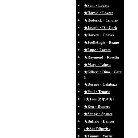
★Sam・Lovato
★Harold・Lovato
★Roderick・Tenorio
★Joseph・D・Coriz
★Harvey・Chavez
★Joe&Angle・Reano
★Lupe・Lovato
★Raymond・Rosetta
★Mary・Tafoya
★Gilbert・Dino・Garci
a
★Dorene・Calabaza
★Paul・Tenorio
↓★Taos タオス★↓
★Ken・Romero
★Sonny・Spruce
★Buffalo・Dancer
↓★SanFelipe★↓
★Timmy・Yazzie