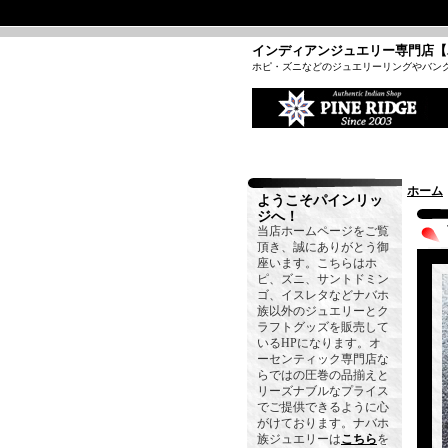
インディアンジュエリー専門店【
ホピ・ズニなどのジュエリーリングやバン
ホーム
ようこそパインリッ
ジへ！
当店ホームページをご覧
頂き、誠にありがとう御
座います。こちらはホ
ピ、ズニ、サントドミン
ゴ、イスレタなどナバホ
族以外のジュエリーとク
ラフトグッズを販売して
いるHPになります。オ
ーセンティック専門店な
らではの圧巻の品揃えと
リーズナブルなプライス
でご提供できるように心
がけております。ナバホ
族ジュエリーは
こちら
を