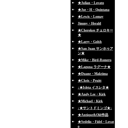
★Julian・Lovato
★Joe・H・Quintana
★Lewis・Lomay
Jimmy・Herald
★Cherokee チェロキー
★
★Larry・Golsh
★San Juan サンホゥア
ン★
★Mike・Bird-Romero
★Laguna ラグーナ★
★Duane・Maktima
★Chris・Pruitt
↓★Isleta イスレタ★
★Andy Lee・Kirk
★Michael・Kirk
↓★サントドミンゴ★↓
★Antique&Old作品
★Sedelio・Fidel・Lovat
o