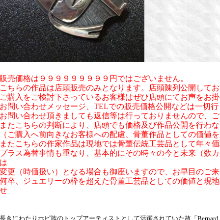
販売価格は９９９９９９９９９円ではございません。
こちらの作品は店頭販売のみとなります。店頭陳列公開してお
ご購入をご検討下さっているお客様はぜひ店頭にてお声をお掛
お問い合わせメッセージ、TELでの販売価格公開などは一切
お問い合わせ頂きましても返信等は行っておりませんので、ご
またこちらの判断により、店頭でも価格及び作品公開を行わな
（ご購入へ前向きなお客様への配慮、骨董作品としての価値を
またこちらの作家作品は現地では骨董伝統工芸品として年々価
プラス為替事情も重なり、基本的にその時々の今と未来（数カ
は
変更（時価扱い）となる場合も御座いますので、お早目のご来
何卒、ジュエリーの枠を超えた骨董工芸品としての価値と現地
せ
長きにわたりホピ族のトップアーティストとして活躍されていた故「Bernard・D