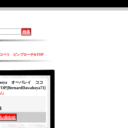
 ココペリ ピンブローチ&TOP
wahoya オーバレイ ココ
OP
[
BernardDawahoya71
]
込)
項