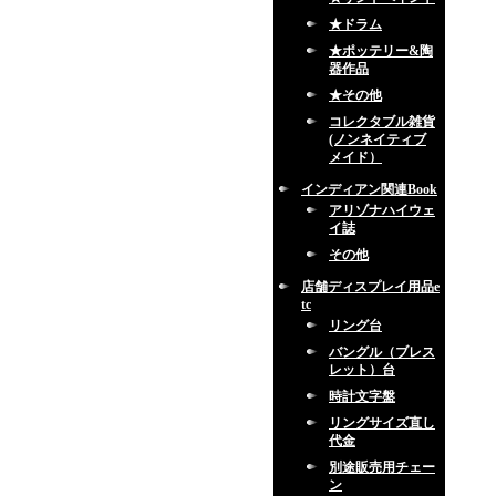
★ドラム
★ポッテリー&陶
器作品
★その他
コレクタブル雑貨
(ノンネイティブ
メイド）
インディアン関連Book
アリゾナハイウェ
イ誌
その他
店舗ディスプレイ用品e
tc
リング台
バングル（ブレス
レット）台
時計文字盤
リングサイズ直し
代金
別途販売用チェー
ン