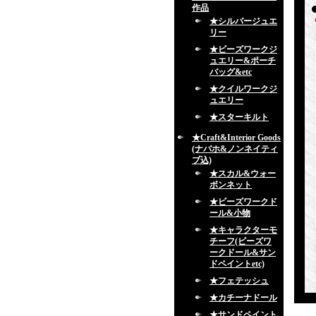
作品
★シルバージュエ
リー
★ビーズワークジ
ュエリー&ポーチ
バッグ&etc
★クイルワークジ
ュエリー
★スターキルト
★Craft&Interior Goods
(ナバホ&ノンネイティ
ブ込)
★スカル&ウォー
ボンネット
★ビーズワークド
ール&小物
★キャラクターモ
チーフ(ビーズワ
ークドール&サン
ドペイントetc)
★フェテッシュ
★カチーナドール
★サンドペイント