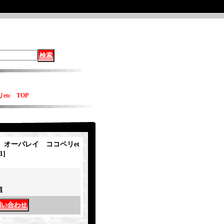
etc TOP
ay オーバレイ ココペリet
1
]
項