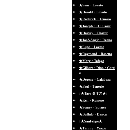
★Sam・Lovato
★Harold・Lovato
★Roderick・Tenorio
★Joseph・D・Coriz
★Harvey・Chavez
★Joe&Angle・Reano
★Lupe・Lovato
★Raymond・Rosetta
★Mary・Tafoya
★Gilbert・Dino・Garci
a
★Dorene・Calabaza
★Paul・Tenorio
↓★Taos タオス★↓
★Ken・Romero
★Sonny・Spruce
★Buffalo・Dancer
↓★SanFelipe★↓
★Timmy・Yazzie