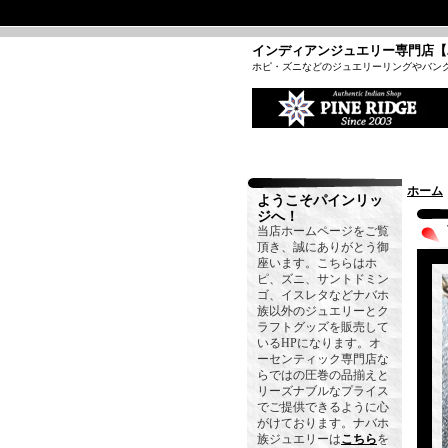
インディアンジュエリー専門店【
ホピ・ズニなどのジュエリーリングやバン
ホーム
ようこそパインリッ
ジへ！
当店ホームページをご覧
頂き、誠にありがとう御
座います。こちらはホ
ピ、ズニ、サントドミン
ゴ、イスレタなどナバホ
族以外のジュエリーとク
ラフトグッズを販売して
いるHPになります。オ
ーセンティック専門店な
らではの圧巻の品揃えと
リーズナブルなプライス
でご提供できるように心
がけております。ナバホ
族ジュエリーは
こちら
を