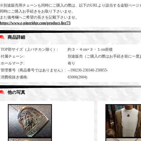
※別途販売用チェーンも同時にご購入の際は、以下のURLより該当する金額ページ
同時にご購入お手続きをお取り下さいませ。
また備考欄へご希望の長さを記載下さいませ。
https://www.e-pineridge.com/product-list/73
商品詳細
TOP部サイズ（上バチカン除く）
:
約３・４cm×３・１cm前後
付属チェーン
:
別途販売（ご購入の際はお手続き前に一度
ホールマーク
:
有り
管理番号（商品番号ではありません）
:
--190230-230340-250855-
消費税抜き価格
:
65000(2604)
他の写真