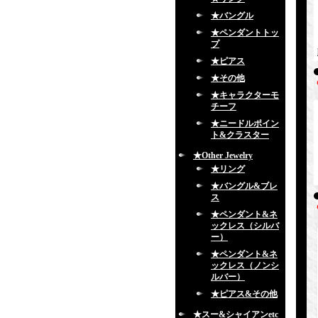
★バングル
★ペンダントトッ
プ
★ピアス
★その他
★キャラクターモ
チーフ
★ニードルポイン
ト&クラスター
★Other Jewelry
★リング
★バングル&ブレ
ス
★ペンダント&ネ
ックレス（シルバ
ー）
★ペンダント&ネ
ックレス（ノンシ
ルバー）
★ピアス&その他
★スー&シャイアンetc