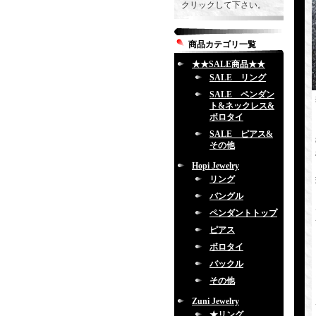
クリックして下さい。
商品カテゴリ一覧
★★SALE商品★★
SALE リング
SALE ペンダン
ト&ネックレス&
ボロタイ
SALE ピアス&
その他
Hopi Jewelry
リング
バングル
ペンダントトップ
ピアス
ボロタイ
バックル
その他
Zuni Jewelry
★リング