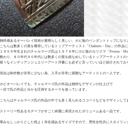
独特感あるオーバレイ技術が素晴らしく美しい、ホピ族のペンダントトップになり
こちらは数多くの賞を獲得しているトップアーティスト「Chalmers・Day」の作品
１９５６年生まれのチャルマーズ氏は１９７６年にホピ族のカリスマ「Preston・Mono
教わり、８０年代９０年代には数多くの賞を総なめしているトップアーティストの
様々なインディアンジュエリーアート洋書にも必ずと言っていいほど紹介されてお
現在は制作数が非常に少ない為、入手が非常に困難なアーティストの一人です。
ホピオーバレイでも、チャルマーズ氏の作品は独特なデザインの仕上げで
一目で氏の作品と分かる圧倒するオーラを放っています。
こちらはチャルマーズ氏の作品の中でも多く見られるココペリなどをデザインして
ストーリー性あるモチーフがすごく綺麗に表現されたボリュームある一品です。
厚みもしっかりとした程よく存在感あるサイズですので、男性女性共にスタイリン