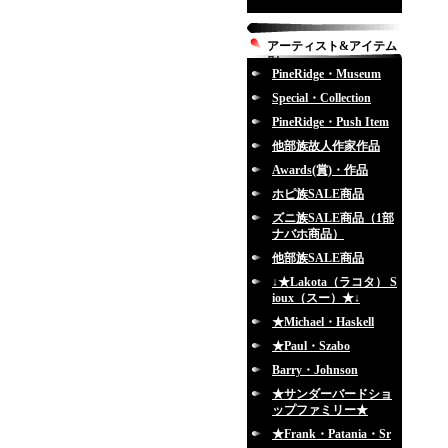
アーティスト&アイテム
別
PineRidge・Museum
Special・Collection
PineRidge・Push Item
他部族故人作家作品
Awards(賞)・作品
ホピ族SALE商品
ズニ族SALE商品（1部
ナバホ商品）
他部族SALE商品
↓★Lakota（ラコタ） S
ioux（スー）★↓
★Michael・Haskell
★Paul・Szabo
Barry・Johnson
★サンダーバードショ
ップファミリー★
★Frank・Patania・Sr