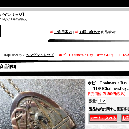
パインリッジ】
グルなど圧巻の品揃え
ご利用案内
｜
お問い合わせ
商品検索
:
｜ Hopi Jewelry >
ペンダントトップ
｜
ホピ Chalmers・Day オーバレイ ココペリ
商品詳細
ホピ Chalmers・D
c TOP
[
ChalmersDay2
販売価格
:
71,500円
(税込)
数量
:
返品特約に関する重要事
｜