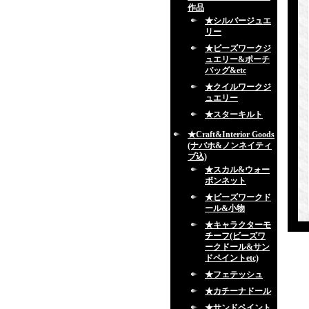
作品
★シルバージュエ
リー
★ビーズワークジ
ュエリー&ポーチ
バッグ&etc
★クイルワークジ
ュエリー
★スターキルト
★Craft&Interior Goods
(ナバホ&ノンネイティ
ブ込)
★スカル&ウォー
ボンネット
★ビーズワークド
ール&小物
★キャラクターモ
チーフ(ビーズワ
ークドール&サン
ドペイントetc)
★フェテッシュ
★カチーナドール
★サンドペイント