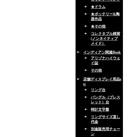
★ドラム
★ポッテリー&陶
器作品
★その他
コレクタブル雑貨
(ノンネイティブ
メイド）
インディアン関連Book
アリゾナハイウェ
イ誌
その他
店舗ディスプレイ用品e
tc
リング台
バングル（ブレス
レット）台
時計文字盤
リングサイズ直し
代金
別途販売用チェー
ン