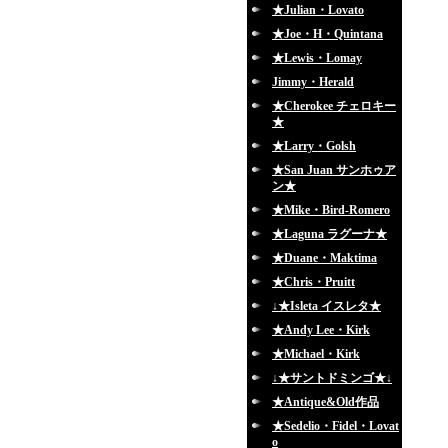
★Julian・Lovato
★Joe・H・Quintana
★Lewis・Lomay
Jimmy・Herald
★Cherokee チェロキー
★
★Larry・Golsh
★San Juan サンホゥア
ン★
★Mike・Bird-Romero
★Laguna ラグーナ★
★Duane・Maktima
★Chris・Pruitt
↓★Isleta イスレタ★
★Andy Lee・Kirk
★Michael・Kirk
↓★サントドミンゴ★↓
★Antique&Old作品
★Sedelio・Fidel・Lovat
o