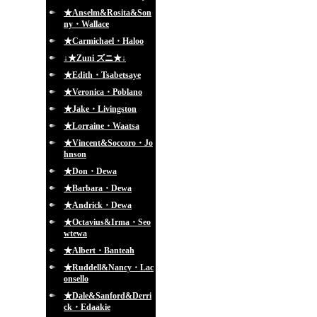
★Anselm&Rosita&Son
ny・Wallace
★Carmichael・Haloo
↓★Zuni ズニ★↓
★Edith・Tsabetsaye
★Veronica・Poblano
★Jake・Livingston
★Lorraine・Waatsa
★Vincent&Soccoro・Jo
hnson
★Don・Dewa
★Barbara・Dewa
★Andrick・Dewa
★Octavius&Irma・Seo
wtewa
★Albert・Banteah
★Ruddell&Nancy・Lac
onsello
★Dale&Sanford&Derri
ck・Edaakie