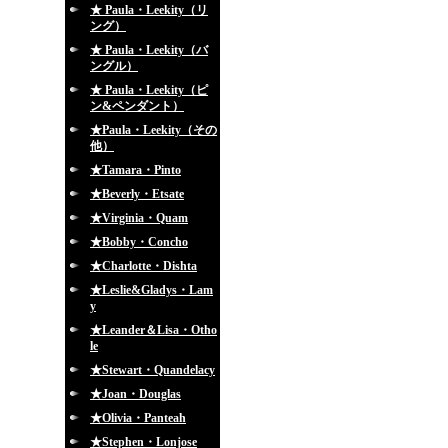
★ Paula・Leekity（リ
ング）
★ Paula・Leekity（バ
ングル）
★ Paula・Leekity（ピ
ン&ペンダント）
★Paula・Leekity（その
他）
★Tamara・Pinto
★Beverly・Etsate
★Virginia・Quam
★Bobby・Concho
★Charlotte・Dishta
★Leslie&Gladys・Lam
y
★Leander＆Lisa・Otho
le
★Stewart・Quandelacy
★Joan・Douglas
★Olivia・Panteah
★Stephen・Lonjose