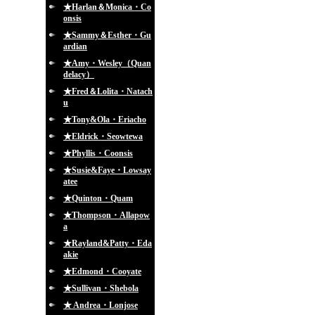
★Harlan＆Monica・Co
onsis
★Sammy＆Esther・Gu
ardian
★Amy・Wesley（Quan
delacy）
★Fred＆Lolita・Natach
u
★Tony&Ola・Eriacho
★Eldrick・Seowtewa
★Phyllis・Coonsis
★Susie&Faye・Lowsay
atee
★Quinton・Quam
★Thompson・Allapow
a
★Rayland&Patty・Eda
akie
★Edmond・Cooyate
★Sullivan・Shebola
★ Andrea・Lonjose