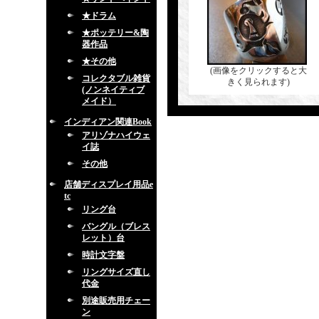
★ドラム
★ポッテリー&陶
器作品
★その他
(画像をクリックすると大
コレクタブル雑貨
きく見られます)
(ノンネイティブ
メイド）
インディアン関連Book
アリゾナハイウェ
イ誌
その他
店舗ディスプレイ用品e
tc
リング台
バングル（ブレス
レット）台
時計文字盤
リングサイズ直し
代金
別途販売用チェー
ン