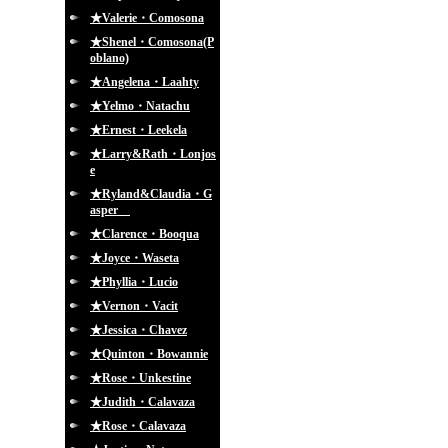
★Valerie・Comosona
★Shenel・Comosona(P
oblano)
★Angelena・Laahty
★Yelmo・Natachu
★Ernest・Leekela
★Larry&Rath・Lonjos
e
★Ryland&Claudia・G
asper
★Clarence・Booqua
★Joyce・Waseta
★Phyllia・Lucio
★Vernon・Vacit
★Jessica・Chavez
★Quinton・Bowannie
★Rose・Unkestine
★Judith・Calavaza
★Rose・Calavaza