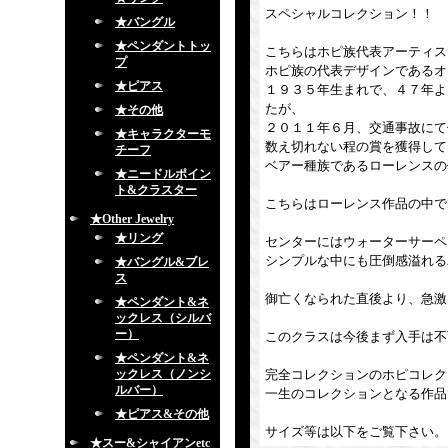
スペシャルコレクション！！
★バングル
★ペンダントトッ
こちらはホピ族代表アーティス
プ
ホピ族の代表デザインであるオ
★ピアス
１９３５年生まれで、４７年よ
たが、
★その他
２０１１年６月、交通事故にて
★キャラクターモ
数え切れない程の賞を獲得して
チーフ
ベアー種族であるローレンスの
★ニードルポイン
ト&クラスター
こちらはローレンス作品の中で
★Other Jewelry
★リング
センターにはウォーターサーペ
シンプルな中にも圧倒感溢れる
★バングル&ブレ
ス
御亡くなられた直後より、急激
★ペンダント&ネ
ックレス（シルバ
ー）
このクラスは今後まず入手は不
★ペンダント&ネ
ックレス（ノンシ
完全コレクションのホピコレク
ルバー）
一生のコレクションとなる作品
★ピアス&その他
サイズ等は以下をご覧下さい。
★スー&シャイアンetc