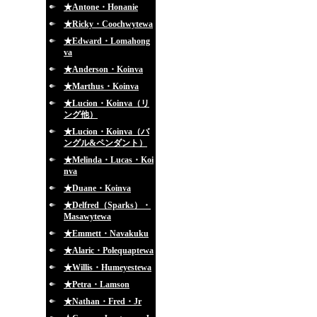
★Antone・Honanie
★Ricky・Coochwytewa
★Edward・Lomahong
va
★Anderson・Koinva
★Marthus・Koinva
★Lucion・Koinva（リ
ング他）
★Lucion・Koinva（バ
ングル&ペンダント）
★Melinda・Lucas・Koi
nva
★Duane・Koinva
★Delfred（Sparks）・
Masawytewa
★Emmett・Navakuku
★Alaric・Polequaptewa
★Willis・Humeyestewa
★Petra・Lamson
★Nathan・Fred・Jr