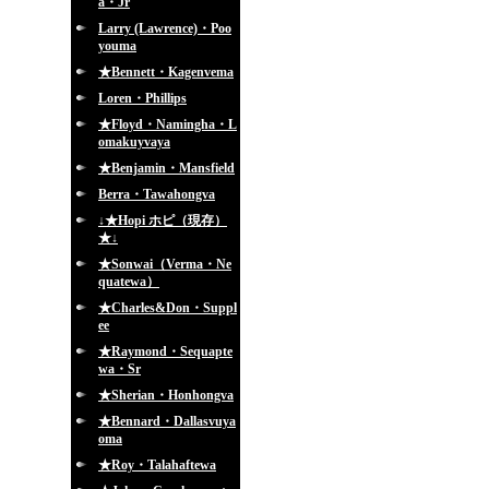
a・Jr
Larry (Lawrence)・Poo
youma
★Bennett・Kagenvema
Loren・Phillips
★Floyd・Namingha・L
omakuyvaya
★Benjamin・Mansfield
Berra・Tawahongva
↓★Hopi ホピ（現存）
★↓
★Sonwai（Verma・Ne
quatewa）
★Charles&Don・Suppl
ee
★Raymond・Sequapte
wa・Sr
★Sherian・Honhongva
★Bennard・Dallasvuya
oma
★Roy・Talahaftewa