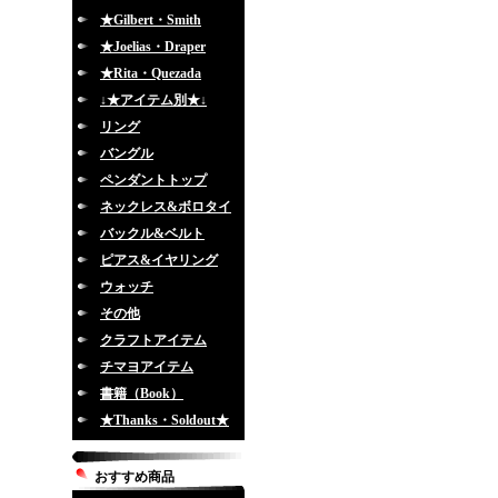
★Gilbert・Smith
★Joelias・Draper
★Rita・Quezada
↓★アイテム別★↓
リング
バングル
ペンダントトップ
ネックレス&ボロタイ
バックル&ベルト
ピアス&イヤリング
ウォッチ
その他
クラフトアイテム
チマヨアイテム
書籍（Book）
★Thanks・Soldout★
おすすめ商品