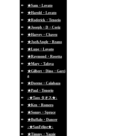
★Sam・Lovato
★Harold・Lovato
★Roderick・Tenorio
★Joseph・D・Coriz
★Harvey・Chavez
★Joe&Angle・Reano
★Lupe・Lovato
★Raymond・Rosetta
★Mary・Tafoya
★Gilbert・Dino・Garci
a
★Dorene・Calabaza
★Paul・Tenorio
↓★Taos タオス★↓
★Ken・Romero
★Sonny・Spruce
★Buffalo・Dancer
↓★SanFelipe★↓
★Timmy・Yazzie