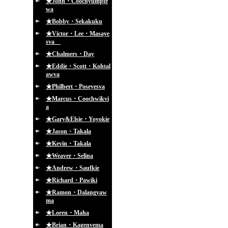
★John・Coochyumpte
wa
★Bobby・Sekakuku
★Victor・Lee・Masaye
sva
★Chalmers・Day
★Eddie・Scott・Kohtal
awva
★Philbert・Poseyesva
★Marcus・Coochwikvi
a
★Gary&Elsie・Yoyokie
★Jason・Takala
★Kevin・Takala
★Weaver・Selina
★Andrew・Saufkie
★Richard・Pawiki
★Ramon・Dalangyaw
ma
★Loren・Maha
★Brian・Kagenvema