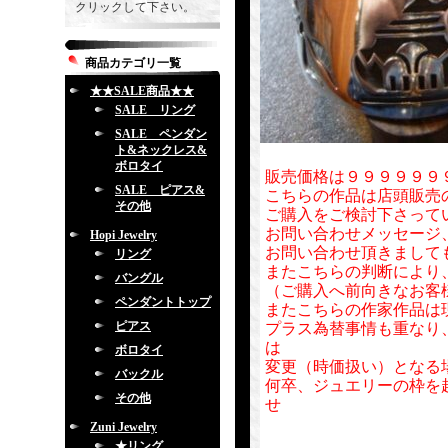
クリックして下さい。
商品カテゴリ一覧
★★SALE商品★★
SALE リング
SALE ペンダン
ト&ネックレス&
ボロタイ
販売価格は９９９９９９
SALE ピアス&
こちらの作品は店頭販売
その他
ご購入をご検討下さって
お問い合わせメッセージ
Hopi Jewelry
お問い合わせ頂きまして
リング
またこちらの判断により
バングル
（ご購入へ前向きなお客
ペンダントトップ
またこちらの作家作品は
ピアス
プラス為替事情も重なり
は
ボロタイ
変更（時価扱い）となる
バックル
何卒、ジュエリーの枠を
その他
せ
Zuni Jewelry
★リング