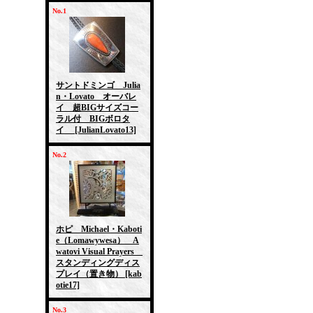
No.1
サントドミンゴ Julia
n・Lovato オーバレ
イ 超BIGサイズコー
ラル付 BIGボロタ
イ
[JulianLovato13]
No.2
ホピ Michael・Kaboti
e（Lomawywesa） A
watovi Visual Prayers
スタンディングディス
プレイ（置き物）
[kab
otie17]
No.3