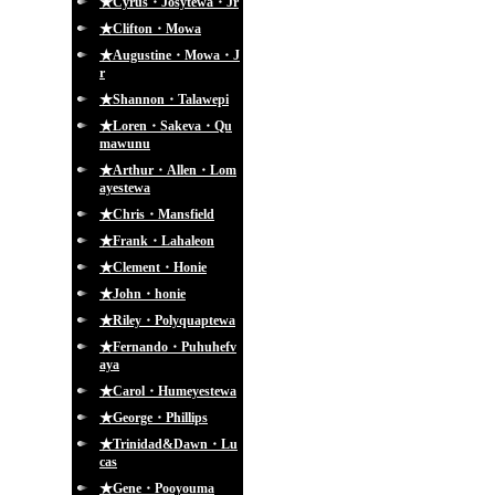
★Cyrus・Josytewa・Jr
★Clifton・Mowa
★Augustine・Mowa・J
r
★Shannon・Talawepi
★Loren・Sakeva・Qu
mawunu
★Arthur・Allen・Lom
ayestewa
★Chris・Mansfield
★Frank・Lahaleon
★Clement・Honie
★John・honie
★Riley・Polyquaptewa
★Fernando・Puhuhefv
aya
★Carol・Humeyestewa
★George・Phillips
★Trinidad&Dawn・Lu
cas
★Gene・Pooyouma