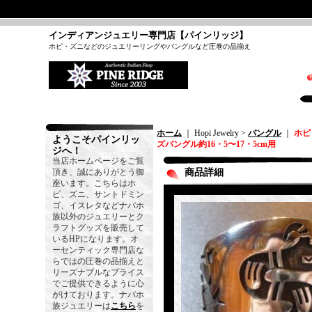
インディアンジュエリー専門店【パインリッジ】
ホピ・ズニなどのジュエリーリングやバングルなど圧巻の品揃え
ホーム
｜ Hopi Jewelry >
バングル
｜
ホピ
ようこそパインリッ
ズバングル約16・5〜17・5cm用
ジへ！
当店ホームページをご覧
頂き、誠にありがとう御
商品詳細
座います。こちらはホ
ピ、ズニ、サントドミン
ゴ、イスレタなどナバホ
族以外のジュエリーとク
ラフトグッズを販売して
いるHPになります。オ
ーセンティック専門店な
らではの圧巻の品揃えと
リーズナブルなプライス
でご提供できるように心
がけております。ナバホ
族ジュエリーは
こちら
を