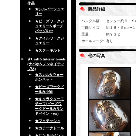
作品
★シルバージュエ
商品詳細
リー
バングル幅
:
センター約５・９
★ビーズワークジ
ュエリー&ポーチ
可能サイズ
:
約１６・５cm〜
バッグ&etc
重量
:
約９３ｇ
★クイルワークジ
ホールマーク
:
有り
ュエリー
★スターキルト
他の写真
★Craft&Interior Goods
(ナバホ&ノンネイティ
ブ込)
★スカル&ウォー
ボンネット
★ビーズワークド
ール&小物
★キャラクターモ
チーフ(ビーズワ
ークドール&サン
ドペイントetc)
★フェテッシュ
★カチーナドール
★サンドペイント