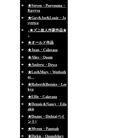
★Steven・Pooyouma・
Kuyvya
★Guy&Joe&Louie・Jo
sytewa
↓★ズニ故人作家作品★
↓
★オールド作品
★Juan・Calavaza
★Alice・Quam
★Andrew・Dewa
★Lee&Mary・Weeboth
ee
★Robert&Bernice・Lee
kya
★Effie・Calavaza
★Dennis＆Nancy・Eda
akie
★Duane・Dishta(ペイ
ント)
★Myron・Panteah
★Dickie・Quandelacy