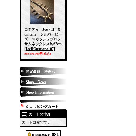
コチティ Joe・H・Q
uintana シルバービー
ズ スカッシュブロッ
サムネックレス約67cm
[JoeHQuintana107]
999,999,999円
(税込)
特定商取引法表示
Shop News
Shop Information
ショッピングカート
カートの中身
カートは空です。