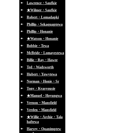
Lawrence・Saufkie
★Wilmer・Saufkie
Robert・Lomadapki
Phillip・Sekaquaptewa
Phillip・Honanie
★Watson・Honanie
Bobbie・Tewa
McBride・Lomayestewa
Billie・Ray・Hawee
Ted・Wadsworth
Hubert・Yowytewa
Norman・Honie・Sr
Tony・Kyasyousie
★Manuel・Hoyungwa
Vernon・Mansfield
Verden・Mansfield
★Willie・Archie・Tala
haftewa
Harvey・Quanimptew