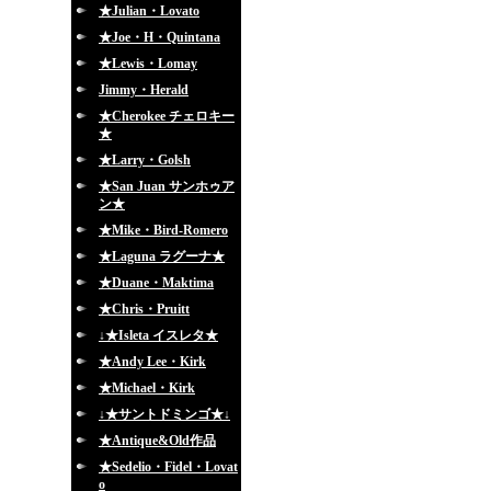
★Julian・Lovato
★Joe・H・Quintana
★Lewis・Lomay
Jimmy・Herald
★Cherokee チェロキー
★
★Larry・Golsh
★San Juan サンホゥア
ン★
★Mike・Bird-Romero
★Laguna ラグーナ★
★Duane・Maktima
★Chris・Pruitt
↓★Isleta イスレタ★
★Andy Lee・Kirk
★Michael・Kirk
↓★サントドミンゴ★↓
★Antique&Old作品
★Sedelio・Fidel・Lovat
o