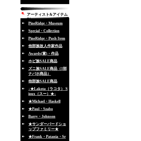
アーティスト&アイテム
別
PineRidge・Museum
Special・Collection
PineRidge・Push Item
他部族故人作家作品
Awards(賞)・作品
ホピ族SALE商品
ズニ族SALE商品（1部
ナバホ商品）
他部族SALE商品
↓★Lakota（ラコタ） S
ioux（スー）★↓
★Michael・Haskell
★Paul・Szabo
Barry・Johnson
★サンダーバードショ
ップファミリー★
★Frank・Patania・Sr