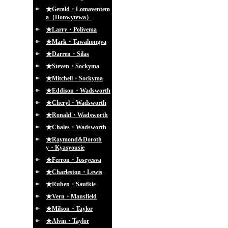
★Gerald・Lomaventem
a（Honwytewa）
★Larry・Polivema
★Mark・Tawahongva
★Darren・Silas
★Steven・Sockyma
★Mitchell・Sockyma
★Eddison・Wadsworth
★Cheryl・Wadsworth
★Ronald・Wadsworth
★Chales・Wadsworth
★Raymond&Doroth
y・Kyasyousie
★Ferron・Joseyesva
★Charleston・Lewis
★Ruben・Saufkie
★Vern・Mansfield
★Milson・Taylor
★Alvin・Taylor