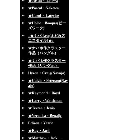
★Justin・Natewa
★Pascal・Nakewa
★Carol ・Lateyice
★Hollie・Booqua(ビー
ズワーク)
↓★ナバホetc(ホピ&ズ
ニスタイル)★↓
★ナバホ作クラスター
作品（バングル）
★ナバホ作クラスター
作品（リングetc）
Hyson・Craig(Navajo)
★Calvin・Peterson(Nav
ajo)
★Raymond・Boyd
★Larry・Watchman
★Tevesa・Jenio
★Veronica・Benally
Edison・Yazzie
★Ray・Jack
★Matthew・Jack