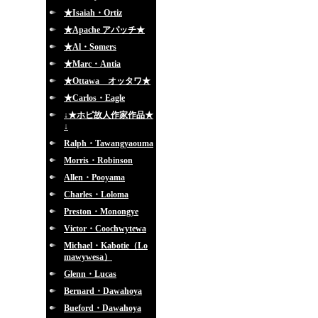
★Isaiah・Ortiz
★Apache アパッチ★
★Al・Somers
★Marc・Antia
★Ottawa オッタワ★
★Carlos・Eagle
↓★ホピ故人作家作品★
↓
Ralph・Tawangyaouma
Morris・Robinson
Allen・Pooyama
Charles・Loloma
Preston・Monongye
Victor・Coochwytewa
Michael・Kabotie（Lo
mawywesa）
Glenn・Lucas
Bernard・Dawahoya
Bueford・Dawahoya