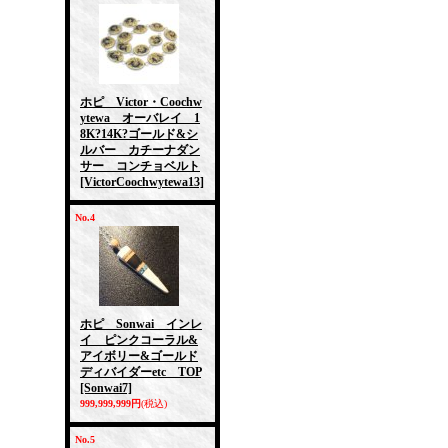
ホピ Victor・Coochw
ytewa オーバレイ 1
8K?14K?ゴールド&シ
ルバー カチーナダン
サー コンチョベルト
[VictorCoochwytewa13]
No.4
ホピ Sonwai インレ
イ ピンクコーラル&
アイボリー&ゴールド
ディバイダーetc TOP
[Sonwai7]
999,999,999円
(税込)
No.5